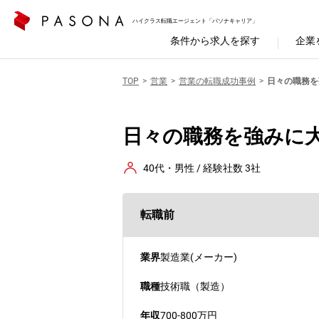
ハイクラス転職エージェント「パソナキャリア」
条件から求人を探す
企業
TOP
営業
営業の転職成功事例
日々の職務を
日々の職務を強みに
40代・男性 / 経験社数 3社
転職前
業界
製造業(メーカー)
職種
技術職（製造）
年収
700-800万円