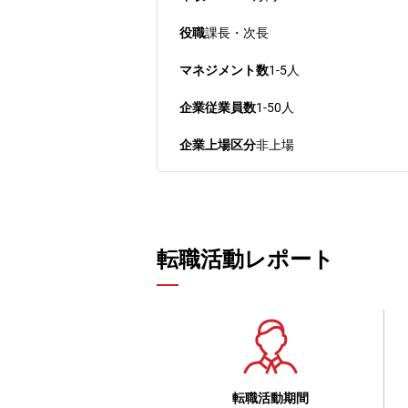
役職
課長・次長
マネジメント数
1-5人
企業従業員数
1-50人
企業上場区分
非上場
転職活動レポート
転職活動期間