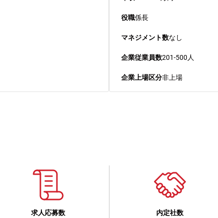
役職
係長
マネジメント数
なし
企業従業員数
201-500人
企業上場区分
非上場
求人応募数
内定社数