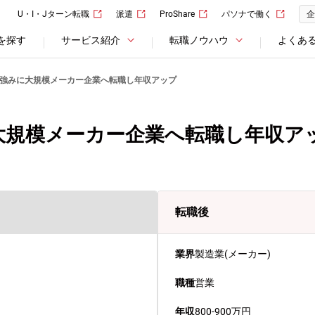
U・I・Jターン転職
派遣
ProShare
パソナで働く
企
を探す
サービス紹介
転職ノウハウ
よくあ
強みに大規模メーカー企業へ転職し年収アップ
大規模メーカー企業へ転職し年収ア
転職後
業界
製造業(メーカー)
職種
営業
年収
800-900万円