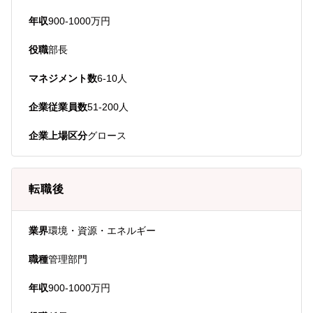
年収
900-1000万円
役職
部長
マネジメント数
6-10人
企業従業員数
51-200人
企業上場区分
グロース
転職後
業界
環境・資源・エネルギー
職種
管理部門
年収
900-1000万円