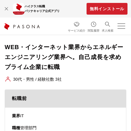
ハイクラス転職
無料インストール
パソナキャリア公式アプリ
サービス紹介
閲覧履歴
求人検索
WEB・インターネット業界からエネルギー
エンジニアリング業界へ。自己成長を求め
プライム企業に転職
30代・男性 / 経験社数 3社
転職前
業界
IT
職種
管理部門