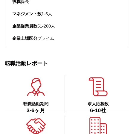
役職
係長
マネジメント数
1-5人
企業従業員数
51-200人
企業上場区分
プライム
転職活動レポート
転職活動期間
求人応募数
3-6ヶ月
6-10社