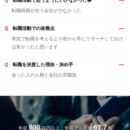
Q
転職活動で思うようにいかなかった事
転職時期が合う会社が少なかった
Q
転職活動での改善点
本気で転職を考えるより前から常にリサーチしておけ
ば良かったと思います
Q
転職を決意した理由・決め手
会った人の人柄と会社の雰囲気
800
61.7
年収
万円以上、年収アップ率
%