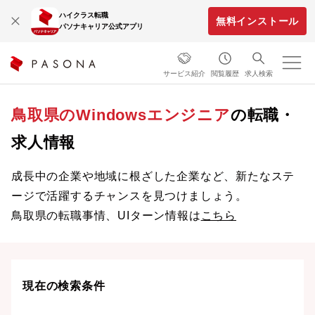
ハイクラス転職
無料インストール
パソナキャリア公式アプリ
サービス紹介
閲覧履歴
求人検索
鳥取県のWindowsエンジニア
の転職・
求人情報
成長中の企業や地域に根ざした企業など、新たなステ
ージで活躍するチャンスを見つけましょう。
鳥取県の転職事情、UIターン情報は
こちら
現在の検索条件