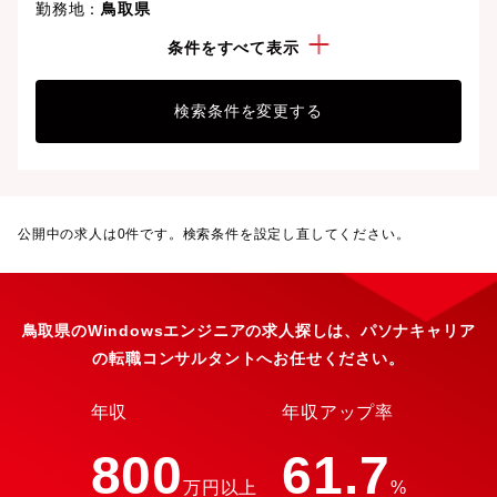
勤務地：
鳥取県
経験・スキル：
Windows
条件をすべて表示
検索条件を変更する
公開中の求人は
0
件です。検索条件を設定し直してください。
鳥取県のWindowsエンジニアの求人探しは、パソナキャリア
の転職コンサルタントへお任せください。
年収
年収アップ率
800
61.7
万円以上
%