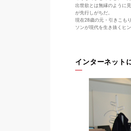
出世欲とは無縁のように見
が先行しがちだ。
現在28歳の元・引きこも
ソンが現代を生き抜くヒ
インターネット