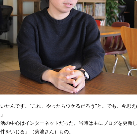
いたんです。“これ、やったらウケるだろう”と。でも、今思
ら」
生活の中心はインターネットだった。当時は主にブログを更新
事件をいじる」（菊池さん）もの。