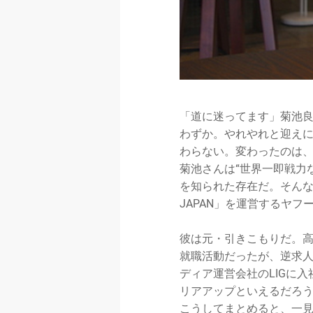
「道に迷ってます」菊池
わずか。やれやれと迎え
わらない。変わったのは、
菊池さんは“世界一即戦力
を知られた存在だ。そんな
JAPAN」を運営するヤ
彼は元・引きこもりだ。高
就職活動だったが、逆求
ディア運営会社のLIGに
リアアップといえるだろ
こうしてまとめると、一見