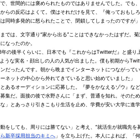
で、世間的には褒められたものではありませんでした。でも、
ーからの反応はよくて。僕はそれだけを見て、『俺っておもし
グは同時多発的に怒られたことで、閉鎖してしまったのですが
までは、文字通り“家から出る”ことはできなかったはずだ。
うになったのか。
8年の後半くらいに、日本でも『これからはTwitterだ』と盛
ような実名・顔出しの人の人気が出ました。僕も初期からTwit
コンだったんです。朝から晩までインターネットにつながって
ターネットの中心から外れてきていると思い始めていました」
、とあるオーディションに応募した。『夢をかなえるゾウ』な
ト募集だ。面接の後で水野さんに「まず、普通を知れ。そのた
だな」とあっさり引きこもり生活を止め、学費が安い大学に進
動をしても、周りには勝てない」と考え、“就活生が就職先を
から新卒採用担当のキミへ
」を立ち上げた。本人によれば、「