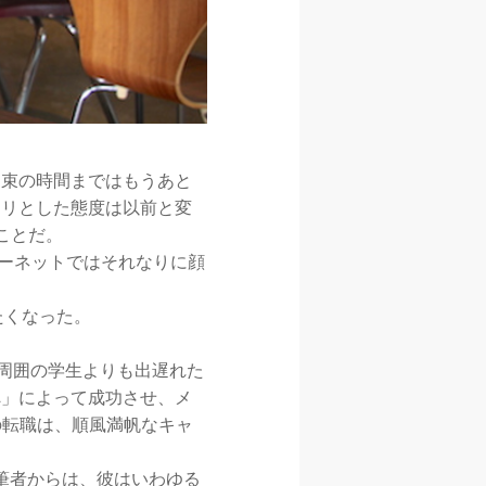
約束の時間まではもうあと
ロリとした態度は以前と変
ことだ。
ターネットではそれなりに顔
たくなった。
。周囲の学生よりも出遅れた
へ」によって成功させ、メ
の転職は、順風満帆なキャ
筆者からは、彼はいわゆる