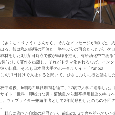
良（きくち・りょう）さんから、そんなメッセージが届いた。
に出る。彼は私の前職の同僚だ。半年ぶりの再会だったが、ケ
取材をした3月某日時点で彼が転職を控え、有給消化中である
な男”として著作を出版し、それがドラマ化されるなど、イン
彼が転職、それも日本最大手のポータルサイト「Yahoo!
フーに4月1日付けで入社すると聞いて、ひさしぶりに彼と話をし
校中退後、6年間の無職期間を経て、22歳で大学に進学した
人サイト「世界一即戦力な男・菊池良から新卒採用担当のキミ
入社。ウェブライター兼編集者として2年間勤務したのちの今回
う。
、野心に満ちた印象の経歴だが、前出のLIGで席を並べていた