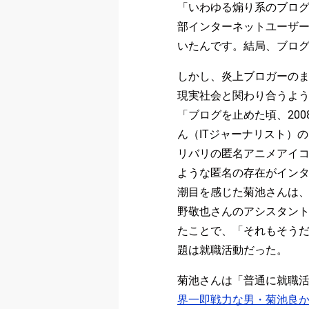
「いわゆる煽り系のブログ
部インターネットユーザ
いたんです。結局、ブロ
しかし、炎上ブロガーのま
現実社会と関わり合うよ
「ブログを止めた頃、200
ん（ITジャーナリスト）の
リバリの匿名アニメアイ
ような匿名の存在がイン
潮目を感じた菊池さんは
野敬也さんのアシスタン
たことで、「それもそう
題は就職活動だった。
菊池さんは「普通に就職活
界一即戦力な男・菊池良