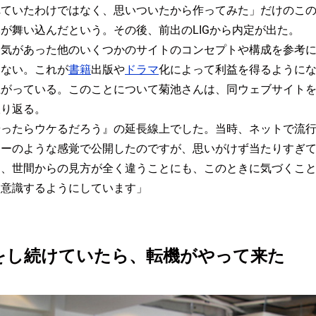
ていたわけではなく、思いついたから作ってみた」だけのこの
が舞い込んだという。その後、前出のLIGから内定が出た。
人気があった他のいくつかのサイトのコンセプトや構成を参考
はない。これが
書籍
出版や
ドラマ
化によって利益を得るように
上がっている。このことについて菊池さんは、同ウェブサイト
振り返る。
やったらウケるだろう』の延長線上でした。当時、ネットで流
リーのような感覚で公開したのですが、思いがけず当たりすぎ
、世間からの見方が全く違うことにも、このときに気づくことが
と意識するようにしています」
をし続けていたら、転機がやって来た