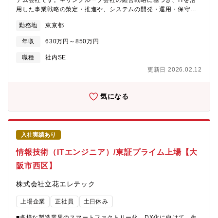
テム会社です。キリングループ会社の経営戦略に基づき、ITを活
や道内の大手ホテル、スーパーなどに同社のソフトウェアが導入
用した事業戦略の策定・推進や、システムの開発・運用・保守な
されています。創業から44年を迎えますが、これまで築き上げて
ど様々なソリューションを提供しています。【業務内容】KIRINグ
きた販売網がありますので、ソフトウェアの開発依頼も多く、開
勤務地
東京都
ループ全体で活用する共通アプリケーション/グループウェアの開
発したソフトウェアの販売も多岐に渡ります。またエンジニアと
発、運用、保守－グループ全体で活用する共通アプリケーション
年収
630万円～850万円
して顧客の反応を直に感じることができますので大変やりがいが
の開発、運用、保守および品質向上に向けた対応－グループの事
あります。【今後の目指すところ】長くお付き合いのある顧客の
業課題の解決に向け、キリングループ各社・各部門の担当者との
職種
社内SE
システム開発も海外事業まで拡大し、規模が大きくなっています
協議、デジタルICTを活用した課題解決提案および事業展開の実施
更新日 2026.02.12
が、道内でも介護サービス業や首都圏のサービス業のシステムな
－AIツールなどを用いた業務改善の検討と実施【担当するシステ
ど様々な業種の依頼を頂いております。要件定義・概要設計など
ムの例】■グループ共通ポータル(Servicenow) キリングループ
上流工程ができる方、目指す方を募集します。
全社で使用しているKirinSqureという社内ポータルです。 キリ
気になる
ン固有の要件を実現するためにOOTBの範囲を超えたカスタマイズ
を行っています。【開発環境】 クラウドサービス（SaaS、
PaaS）：ServiceNow、Salesforce クラウドサービス
（IaaS）：AWS、Azure 開発言語：JavaScript、Java、C#、
入社実績あり
HTML、CSS、SQL、ShellScript OS(サーバ)：Windows
Server、Linux DBMS：Oracle、SQLServer、PostgreSQL、
情報技術（ITエンジニア）/東証プライム上場【大
MySQL AI：Chat-GPT、Copilot、BubbyAI、miibo、Dify 業
阪市西区】
務効率化：PowerAutomate、PowerApps【配属先部署につい
て】配属予定の「デジタルオペレーション変革グループ」は、キ
株式会社立花エレテック
リングループ従業員が全体で活用する「共通アプリケーション」
の開発・運用・保守を通して、KIRINグループ各部門の事業課題の
上場企業
正社員
土日休み
解決の役割を担っています。また、KIRINグループ全体のデジタル
化促進に向け、デジタル・ICT各種サービスの活用促進と、AI技術
■多様な製造業界のスマートファクトリー化、DX化に向けて、生