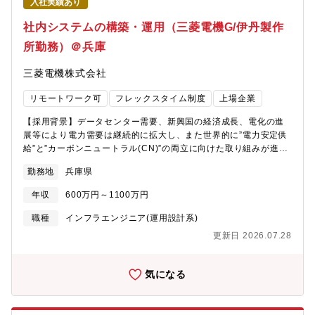
入社実績あり
社内システムの構築・運用（三菱電機G/伊丹製作
所勤務）＠兵庫
三菱電機株式会社
リモートワーク可
フレックスタイム制度
上場企業
【採用背景】データセンター需要、新興国の経済成長、電化の進
展等により電力需要は継続的に拡大し、また世界的に”電力安定供
給”と”カーボンニュートラル(CN)”の両立に向けた取り組みが進ん
でいます。当社の基幹事業（開閉器・変圧器など）の”もの売り”、
勤務地
兵庫県
ソリューション事業（系統安定化システム、電力自由化関連な
ど）の”こと売り”両面で売上・利益拡大に向け、市場への早期製
年収
600万円～1100万円
品・サービス投入を図れるようSCM/ECM軸での業務DXを支える
社内システムを構築・運用できる人材を募集します。また、これ
職種
インフラエンジニア(運用設計系)
までのご経験と知見を存分に活かし、当社のIT戦略を牽引する存
更新日 2026.07.28
在としてご活躍いただきたいと考えています。特に、当社のDXを
加速させるためには、システム統合、共通化、クラウド化、そし
てAIによる業務プロセスの変革が不可欠です。これらの重要なテ
気になる
ーマにおいて、専門的な知識と経験を発揮していただきたいと期
待しています。DX推進はIT部門だけで完結するものではありませ
ん。各業務部門が抱える課題を深く理解し、ITの力でどのように