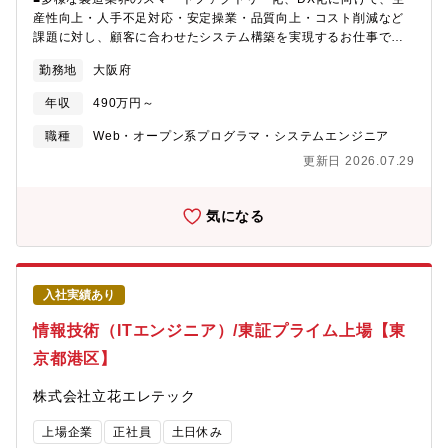
を活用した業務の自動化の推進の役割も担っています。【アピー
産性向上・人手不足対応・安定操業・品質向上・コスト削減など
ルポイント】★KIRINグループ全従業員が活用するシステムなの
課題に対し、顧客に合わせたシステム構築を実現するお仕事で
で、利用者も多くグループ全体の生産性向上への寄与度が大きい
す。■お客様は様々な業界のメーカー（食品、飲料、物流、自動
です。★AIなど新技術のPOCや活用、事業への展開がミッション
勤務地
大阪府
車、医薬品、鉄鋼など）の製造現場にて IotやDX化などを担うプ
としても求められており、自ら新たな技術を探索し活用すること
ロジェクトで、工場を動かすシステムの開発をお任せします。
で、生産性向上や事業価値貢献に繋げられます。★「変化を歓迎
年収
490万円～
【具体的な業務内容】・要件定義／基本設計・システム設計・開
する姿勢」「顧客価値の最大化」「現状に満足せず見直す」を大
発・データベース設計・PLCや設備との連携構築・導入／テスト
職種
Web・オープン系プログラマ・システムエンジニア
事にしています。★自らが現環境における課題を捉えて対応検討
／運用サポート・顧客との仕様打合せ など【プロジェクト
し、ステークホルダーに働きかけていく姿勢を重視しながら仕事
更新日 2026.07.29
例】・飲料品工場 製造工程管理・搬送システム・装置メーカー
ができます。★対話を活性化するためにも、お互いが意見をいい
向けデータ管理システム・製造業界、物流業界の自動倉庫システ
やすい環境作りを心がけています。【働き方について】★フルフ
ム・品質検査のペーパーレス化・生産現場のどこでも「見える
気になる
レックス・リモートと出社のハイブリットワーク★・立場や経験
化」・生産現場で集めたデータをBIツール・スマートグラスで現
に関係無く、各自自由に発言できる、心理的安全性の高いチーム
場のDX化・装置の稼働状況を遠隔監視【使用技術】言
です。（冗談も自由に言い合えます！）・本社以外に、リモート
語:C#/.NET DB:主にMicrosoft SQLServer その他：SCADAな
ワーク（自宅）やシェアオフィスでの勤務可・週1～2回 出社。そ
ど【この仕事の魅力】■商社だからこその知識幅：客先が多岐に渡
の他はリモートワーク可能。（毎週水曜日が出社日、毎月第2木曜
入社実績あり
り、メーカー専属ではなく、複数メーカーを横断的に扱うため。■
日は部会開催で出社日）※入社初期はチームビルドやOJTを含め
企画提案から開発、導入、保守までトータルに対応：課題解決型
情報技術（ITエンジニア）/東証プライム上場【東
出社頻度が高くなる想定です。また、ご担当する案件で必要とさ
エンジニアとして経験価値が大きく向上し、ソリューション型の
れるコミュニケーションにより出社頻度や曜日が変わる可能性が
京都港区】
技術力が身につく■毎回ゼロから構築する面白さ：お客様のニーズ
あります。
に合わせたシステムを提供するため、毎回違うシステム構築に取
株式会社立花エレテック
り組みます。
上場企業
正社員
土日休み