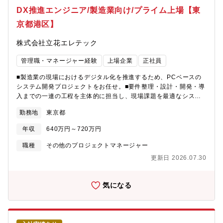
DX推進エンジニア/製造業向け/プライム上場【東
京都港区】
株式会社立花エレテック
管理職・マネージャー経験
上場企業
正社員
■製造業の現場におけるデジタル化を推進するため、PCベースの
システム開発プロジェクトをお任せ。■要件整理・設計・開発・導
入までの一連の工程を主体的に担当し、現場課題を最適なシステ
ムとして実現する役割を担っていただきます。【職務詳細】(1）
勤務地
東京都
要件整理～設計・開発・テスト・導入までの一連の工程の担当 (2)
顧客との打ち合わせを通じた課題整理および仕様調整 (3)担当領域
年収
640万円～720万円
における進捗・課題管理およびトラブル対応 (4)小中規模案件また
は担当領域におけるリード業務 (5)後輩メンバーへの指導・レビュ
職種
その他のプロジェクトマネージャー
ー【プロジェクト例】・飲料品工場 製造工程管理・搬送システ
更新日 2026.07.30
ム・装置メーカー向けデータ管理システム・製造業界、物流業界
の自動倉庫システム・品質検査のペーパーレス化・生産現場のど
こでも「見える化」・生産現場で集めたデータをBIツール・スマ
気になる
ートグラスで現場のDX化・装置の稼働状況を遠隔監視【使用技
術】言語:C#/.NET DB:主にMicrosoft SQLServer その他：
SCADAなど