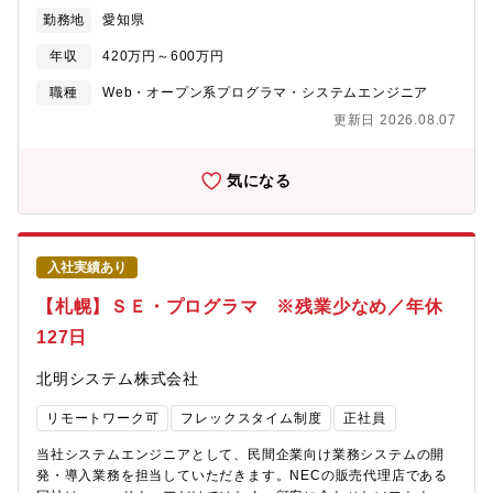
す。そのため、生産性向上を目指して社内のDX推進に力を入れて
は、ラージアカウント案件の保守・運用、または自社SaaS（借上
勤務地
愛知県
おり、更なる推進のためにご協力いただける方を募集していま
くん）の改善業務に携わり、プロダクト視点での開発経験を深め
す。■仕事内容・社内SEとしてインフラ関係（ヘルプデスク対応
ていただくことが可能です。技術面でのスキル向上に加え、将来
年収
420万円～600万円
含む）とアプリ関係の業務を担当して頂きます。外注先との要件
的にはプロジェクトマネジメントやサービス改善の推進など、志
定義や社内システムの改善に関して経営陣に提案をするなど、上
職種
Web・オープン系プログラマ・システムエンジニア
向に応じたキャリア形成が可能です。【入社後のフォロー】・参
流工程から携わることもできます。・情報セキュリティの強化、
画いただくプロジェクトの概要や業務内容について、既存メンバ
更新日 2026.08.07
データ活用環境の構築、業務改革を伴うDXの推進、運用管理体制
ーからご説明を行い、スムーズに業務に入っていただけるようフ
の強化、ITリテラシー教育の推進等■業務詳細・基幹システムの運
ォローします。・プロジェクトに参画しながら、業務を通じてキ
用、保守／情報セキュリティ対策の推進・業務改善提案とそれに
気になる
ャッチアップいただき、徐々に担当領域を広げていただきま
伴うシステム対応パソコン入替に伴う各種設定・ネットワークイ
す。 既存システムの仕様やリプレイス背景についてもキャッチ
ンフラ改善・次期基幹システムの構想作成業務改善、セキュリテ
アップできるよう支援します。・定期的な面談やチーム内でのコ
ィ対策という2つの業務が主ですが、ネットワークに接続している
ミュニケーションを通じて、業務状況やキャリア志向の共有を行
全ての機器に関する業務を担当頂きます※適性・経験に合わせ
い、継続的にフォローします。【配属部署について】ビジネスソ
入社実績あり
て、業務をお任せしますのでご安心ください。■開発環境について
リューション部 借上くん開発グループラージアカウント向けシ
OS：Windows言語：VB.net／DB:Oracle／SQLServer■働く社員
【札幌】ＳＥ・プログラマ ※残業少なめ／年休
ステムと自社SaaS製品（借上くん）の両方を担当しており、受託
のために働く社員が「楽しく」「長く」「健康」で働いて頂くた
開発とプロダクト運営の両軸で経験を積むことができます。保守
127日
めに、様々な手当を制度化しております。育児休業取得支援制
に加えて改善開発にも継続的に携わり、SaaS運用のノウハウを習
度、資格取得支援制度、サークル活動など、弊社の特徴が表れた
得できます。日々の情報共有や設計レビューを通じてチームで課
北明システム株式会社
独自の制度がございます。■当社の魅力・特徴・当社は、ガスバル
題を解決する文化があり、品質を重視した堅実な開発・運用に取
ブ、省エネ機器であるエコキュートの水制御バルブ、住宅用燃料
り組んでいます。【部署で利用している言語】３バージョンあ
リモートワーク可
フレックスタイム制度
正社員
電池や水素を制御するバルブを開発･販売をしています。世界で3
り、使用言語が異なります。・C#、SQL、JavaScript （ラージ
社しか量産できないガスバルブの製造技術をもつなど、卓越した
アカウント向けシステムリプレイス案件のバージョン）・
当社システムエンジニアとして、民間企業向け業務システムの開
技術を保有し、日本だけでなく世界中に当社の製品を届けていま
VB.NET、SQL、JavaSrcipt・ClassicASP、SQL、VBScript【部
発・導入業務を担当していただきます。NECの販売代理店である
す。・取引先はコロナ、ノーリツ、TOTO、LIXIL、パナソニッ