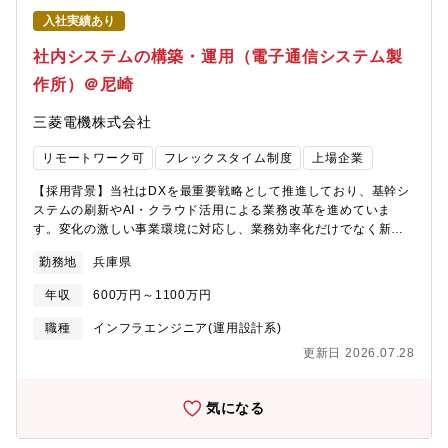
解決できるのかを共に考え、実行していくことが求められます。
入社実績あり
そのため、業務部門と円滑なコミュニケーションを図り、ITと業
務の両面から改革を推進できる方を私たちは求めています。な
社内システムの構築・運用（電子通信システム製
お、本求人は三菱電機株式会社へ入社後、25年4月1日付設立の
作所）＠尼崎
「三菱電機デジタルイノベーション株式会社」へ在籍出向するこ
とが前提となります。＜DX・IT戦略の推進に向けた新会社設立に
三菱電機株式会社
ついて（2024年11月13日広報発表）＞
https://www.mitsubishielectric.co.jp/news/2024/1113.html?
リモートワーク可
フレックスタイム制度
上場企業
cid=rss【業務内容】①システム構想・企画②要件定義・要求仕様
の策定③システム案件（プロジェクト）の取り纏め、管理＜具体
【採用背景】当社はDXを最重要戦略として推進しており、基幹シ
的には＞対象システム、領域により上記職務内容①②③の比率は
ステムの刷新やAI・クラウド活用による業務改革を進めていま
変動します。(1)基幹系システム（生産） ・系統変電システム製
す。変化の激しい事業環境に対応し、業務効率化だけでなく新た
作所向けの生産管理システムの企画・要件定義・案件取りまと
な価値創出や事業成長の実現を目指しています。これまでの経
め ・インフラＢＡ標準システム（業務パッケージ(SAP/IFS)活
勤務地
兵庫県
験・知見を活かし、システム統合・標準化・クラウド化・AI活用
用）構築の動向に沿った、電力事業向け固有業務・機能の分析・
を通じてDX推進をリードしていただくポジションです。IT部門だ
実現検討および周辺システムとのデータ連携検討(2)業務共通化・
年収
600万円～1100万円
けでなく各業務部門と連携し、現場課題をITで解決するための企
効率化システム ・文書の検認、繰り返し・転記作業など間接・
画・実行を担います。業務とITの両面を理解し、関係者を巻き込
職種
インフラエンジニア(運用設計系)
付帯業務について、RPA、WFなど市販ツールを活用した業務の効
みながら改革を推進できる方を求めています。なお、本求人は三
率化の推進 ・文書のキーワード検索のみならず大量で散在した
更新日 2026.07.28
菱電機株式会社へ入社後、25年4月1日付設立の「三菱電機デジタ
データの分析など非定型業務について、様々な業務効率化ツール
ルイノベーション株式会社」へ在籍出向することが前提となりま
やAIを比較・検討し、製品対応の業務だけでなく、製品企画・構
す。＜DX・IT戦略の推進に向けた新会社設立について（2024年
気になる
想時の検討、アイディア創出を促進・支援
11月13日広報発表）＞
https://www.mitsubishielectric.co.jp/saiyo/graduates/philosophy/te
https://www.mitsubishielectric.co.jp/news/2024/1113.html?
id=medigital_10■使用言語、環境、ツール、資格等上記(1)SAP、