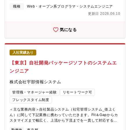
案、要件ヒアリング、作業見積対応 など※在宅勤務を行える環
職種
Web・オープン系プログラマ・システムエンジニア
境も整っているため、社員の希望や作業状況に応じて在宅勤務に
更新日 2026.06.10
て仕事をすることも可能です。■ 主要言語VB.net、C#、Java、
JavaScript、C言語など■ OSWindows、Linux■ DBOracle、
SQLServer、MySQL、PostgerSQLなど
気になる
入社実績あり
【東京】自社開発パッケージソフトのシステムエ
ンジニア
株式会社宇部情報システム
管理職・マネージャー経験
リモートワーク可
フレックスタイム制度
＜主な業務内容＞自社製品システム（社宅管理システム_借上く
ん）に関して下記業務に携わっていただきます。Fit＆Gapからカ
スタマイズまで幅広く、上流から下流までを一貫して対応するこ
とができます。・プロジェクト推進（リーダークラス） - 開発メ