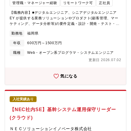
管理職・マネージャー経験
リモートワーク可
正社員
【職務内容】■デジタルエンジニア、シニアデジタルエンジニア
EY が提供する業務ソリューションやプロダクト(顧客管理、マー
ケティング、データ分析等)の要件定義・設計・開発・テスト・導
入に係る業務。業務アプリケーションを導入するため、クライア
勤務地
福岡県
ントとの業務/システム要件の定義、Fit&Gap 分析、データ・画
面・機能の基本設計、開発・Configuration、各種テストの計画・
年収
600万円～1500万円
実行、システム/データ/業務移行の計画・実行、デプロイ・導入、
保守サポートの全工程もしくは、一部の工程での IT エンジニアと
職種
Web・オープン系プログラマ・システムエンジニア
しての役割。■DEマネージャー、DEシニアマネージャー上記に加
更新日 2026.07.02
えて、小規模チームの開発案件の管理(品質、進捗、リスク等)、一
部、要件定義/スコープ調整等でのクライアント折衝、契約・納品
管理の役割。■ソリューション系 ITエンジニア・Webアプリケー
気になる
ション、フルスタック エンジニア・ローコード／ノーコード開発
エンジニア（PowerPlatform, ServiceNow, UiPath等）・クラウ
ド基盤(Azure等 主要PaaS/SaaS基盤)エンジニア・CRM関連ソリ
ューションエンジニア（Microsoft Dynamics365 CE等）・ERP
入社実績あり
関連ソリューションエンジニア（Microsoft Dynamics365 FO
等）・SFA, Marketing Solution, Customer Service/Portal, デー
【NEC社内SE】基幹システム運用保守リーダー
タ/API連携エンジニア・Cyber Security向けの脆弱性診断/コンサ
(クラウド)
ルタント・データ分析/AI、DB/DWH/Datalake/BI等 基盤構築 エ
ンジニア・プロジェクトマネージャー■業界系 ITエンジニア・金融
ＮＥＣソリューションイノベータ株式会社
（銀行・証券・保険）業界に精通したエンジニア・製造、通信、