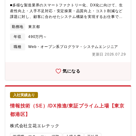
■多様な製造業界のスマートファクトリー化、DX化に向けて、生
産性向上・人手不足対応・安定操業・品質向上・コスト削減など
課題に対し、顧客に合わせたシステム構築を実現するお仕事で
す。■お客様は様々な業界のメーカー（食品、飲料、物流、自動
勤務地
東京都
車、医薬品、鉄鋼など）の製造現場にて IotやDX化などを担うプ
ロジェクトで、工場を動かすシステムの開発をお任せします。
年収
490万円～
【具体的な業務内容】・要件定義／基本設計・システム設計・開
発・データベース設計・PLCや設備との連携構築・導入／テスト
職種
Web・オープン系プログラマ・システムエンジニア
／運用サポート・顧客との仕様打合せ など【プロジェクト
更新日 2026.07.29
例】・飲料品工場 製造工程管理・搬送システム・装置メーカー
向けデータ管理システム・製造業界、物流業界の自動倉庫システ
ム・品質検査のペーパーレス化・生産現場のどこでも「見える
気になる
化」・生産現場で集めたデータをBIツール・スマートグラスで現
場のDX化・装置の稼働状況を遠隔監視【使用技術】言
語:C#/.NET DB:主にMicrosoft SQLServer その他：SCADAな
ど【この仕事の魅力】■商社だからこその知識幅：客先が多岐に渡
入社実績あり
り、メーカー専属ではなく、複数メーカーを横断的に扱うため。■
企画提案から開発、導入、保守までトータルに対応：課題解決型
情報技術（SE）/DX推進/東証プライム上場【東京
エンジニアとして経験価値が大きく向上し、ソリューション型の
都港区】
技術力が身につく■毎回ゼロから構築する面白さ：お客様のニーズ
に合わせたシステムを提供するため、毎回違うシステム構築に取
株式会社立花エレテック
り組みます。