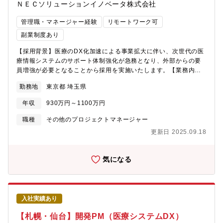
可能性を秘めています。◆他分野とのテクノロジーやビッグデー
ＮＥＣソリューションイノベータ株式会社
タと融合をし、toB/toC領域問わず新たなUX（顧客体験）を実現
し、今まで以上にあらゆる社会課題の解決をしていきたいと考え
管理職・マネージャー経験
リモートワーク可
ています。【具体的な業務内容】・要件定義・メンバーのマネジ
副業制度あり
メント・開発スケジュール・タスク管理・社内外との折衝・調
整 等【ポジションの魅力】・最上流工程提案段階から案件に関
【採用背景】医療のDX化加速による事業拡大に伴い、次世代の医
わることが出来、顧客への提案が出来る環境です。プライム案件
療情報システムのサポート体制強化が急務となり、外部からの要
中心で、上流から下流まで一貫した開発を行っています。最上流
員増強が必要となることから採用を実施いたします。【業務内
の工程から案件に関わることで、エンジニアとしてより上位の経
容】全国医療機関向け医療情報システム導入プロジェクトにおけ
験を積むことが出来ます。また、自社プロダクトをベースとした
勤務地
東京都 埼玉県
る「プロジェクトマネージメント業務」をお任せする想定です。
システム開発のため自社内での開発が可能です。・開発を通して
※電子カルテシステムをメインとした病院情報システム導入・保
年収
930万円～1100万円
社会貢献を直接感じられる官公庁・自治体・社会インフラ系企業
守【想定プロジェクト】東京・千葉・神奈川・沖縄・北陸・北関
等の公共性の高い顧客が多くいらっしゃいます。案件を通じて社
東・甲信越・東北・北海道エリアにおける中規模～大規模な医療
職種
その他のプロジェクトマネージャー
会貢献性を実感していただきやすい環境です。GIS（Geographic
機関への医療情報システムの導入プロジェクトや保守プロジェク
更新日 2025.09.18
Information System）は、地理情報システムのことで、「地理情
トに参画して頂きます。病院情報システム導入・保守プロジェク
報および付加情報をコンピュータ上で作成・保存・利用・管理・
トでプロジェクトマネージャー業務に携わり、病院様に最適なシ
表示・検索」等を可能にするシステムになります。私たちの生活
ステム環境の提供を行って頂きます。具体的にプロジェクトマネ
気になる
に必要不可欠な存在で、社会インフラ／ビジネス／オートモーテ
ージャーの範囲は、「カルテ」「各種オーダ」「看護」等の電子
ィブ／製造・建築／気象予測／危機管理／保健医療／天然資源／
カルテメインとなります。また、急性期病院としての機能に特化
行政／教育／エンターテインメント等、様々な分野で活用されて
した「重症病棟／救急外来向け機能」や「チーム医療を支援する
います。・安定した経営基盤オリックス株式会社が出資してお
機能」など院内業務を幅広く支援するシステム導入プロジェクト
り、官公庁や自治体をコア・クライアントとしているため、取引
入社実績あり
や保守プロジェクトおよび診療報酬改定対応プロジェクトのプロ
基盤は盤石で、創業以来42期連続で黒字経営の実現が出来ていま
ジェクトマネージャーを行います。【プロジェクト人数】30名
【札幌・仙台】開発PM（医療システムDX）
す。 ・テクノロジー・ドリブン国内GISエンジンのパイオニアと
【開発環境】（言語）・VB.net/C#（環境）・Windows・