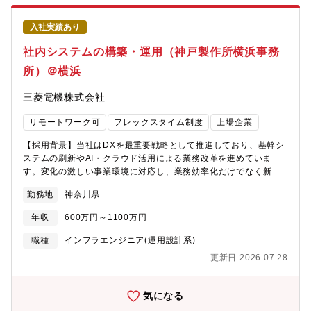
cid=rss【業務内容】①システム構想・企画②要件定義・要求仕様
CRM（Salesforce）、ABAP、C、Java、Linux、
の策定③システム案件（プロジェクト）の取り纏め、管理＜具体
WindowsServer、Oracle、SQLServer、Shell上記(2)RPA、
入社実績あり
的には＞①基幹系システム（経理・調達）の刷新DX推進の中核メ
WF、BI、生成AI、Powerplatform、PowerShell、
ンバーとして基幹系システム（経理・調達）の刷新において、IT
社内システムの構築・運用（神戸製作所横浜事務
WindowsServer、Oracle、Webアプリケーション、Python、
部門内の検討に留まらず、経営層への説明や上申といったコミュ
PowerAPPs、AWSなど関連技術と実務経験、AI、クラウド関連
所）＠横浜
ニケーションも積極的に行っていただきます。具体的には、利用
の資格【配属組織】※詳細は下部に記載製作所システム統括部
部門の業務統合に向けたIT投資の妥当性やDXの進捗、将来的なIT
基幹情報システム第一部ー基幹情報システム第二課 ★ー業務情
三菱電機株式会社
ロードマップについて経営層が理解しやすい形で資料作成やプレ
報システム第一課 ★【働き方】■残業時間 ：月平均20時間/繁忙
ゼンテーションを行うなど、システムの刷新やDXを力強く推進す
期30時間■出張：数か月に1度（担当業務により変動）■転勤可能
リモートワーク可
フレックスタイム制度
上場企業
る役割をになっていただくことを期待しています。②システム企
性：有 (将来的に他拠点の社内情報システム部門を経験いただく可
画・要件定義：現場のニーズを深く理解し、事業部門の業務プロ
能性あり)■リモートワーク：有 (週2日程度利用可能)
【採用背景】当社はDXを最重要戦略として推進しており、基幹シ
セスを深く掘り下げた上で、新たな情報システムの企画立案を行
ステムの刷新やAI・クラウド活用による業務改革を進めていま
います。既存システムの改善や刷新においても、現状の課題を洗
す。変化の激しい事業環境に対応し、業務効率化だけでなく新た
い出し、ビジネス要件を明確に定義し、ITの力でどのように解決
な価値創出や事業成長の実現を目指しています。これまでの経
できるのかを具体的に提案していただきます。AIなど最新の技術
勤務地
神奈川県
験・知見を活かし、システム統合・標準化・クラウド化・AI活用
を活用した業務効率化やデータに基づいた意思決定支援、あるい
を通じてDX推進をリードしていただくポジションです。IT部門だ
は新たなサービス創造につながる企画を積極的に推進していただ
年収
600万円～1100万円
けでなく各業務部門と連携し、現場課題をITで解決するための企
きます。③システム開発・導入推進：全社DX施策、最新の技術動
画・実行を担います。業務とITの両面を理解し、関係者を巻き込
職種
インフラエンジニア(運用設計系)
向をキャッチアップし、基幹システム・周辺システムの刷新/クラ
みながら改革を推進できる方を求めています。なお、本求人は三
ウド化、クラウドサービスの導入、そしてこれらのサービスと既
更新日 2026.07.28
菱電機株式会社へ入社後、25年4月1日付設立の「三菱電機デジタ
存システムを連携させるためのアーキテクチャ設計も担当いただ
ルイノベーション株式会社」へ在籍出向することが前提となりま
きます。④システム運用・保守：開発・導入したシステムが安定
す。＜DX・IT戦略の推進に向けた新会社設立について（2024年
気になる
稼働を維持するための運用管理体制を構築し、トラブル発生時に
11月13日広報発表）＞
は迅速な原因究明と解決を行います。また、定期的なシステムパ