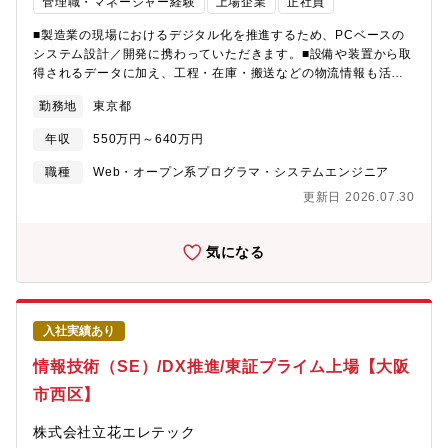
管理職・マネージャー経験
上場企業
正社員
■製造業の現場におけるデジタル化を推進するため、PCベースの
システム設計／開発に携わっていただきます。■設備や装置から取
得されるデータに加え、工程・在庫・搬送などの物流情報も活用
し、現場の業務効率化を実現することで、ものづくりの進化を支
勤務地
東京都
えるポジションです。■要件整理・設計・開発・導入まで一貫して
プロジェクトに関わり、単なる開発にとどまらず、 顧客の課題
年収
550万円～640万円
解決にダイレクトに貢献ができます。【具体的には】・MES／
SCADAシステムの設計・開発・WMS／WCSなど物流システムの
職種
Web・オープン系プログラマ・システムエンジニア
構築・製造設備やPLCからのデータ収集・連携設計・製造・物流
更新日 2026.07.30
データの可視化／ダッシュボード構築・生産管理システム・基幹
システムとの連携設計・顧客との要件整理・仕様打合せ・システ
ム導入・立ち上げ支援 など【使用技術】言語:C#/.NET DB:主
気になる
にMicrosoft SQLServer その他：SCADAなど【プロジェクト
例】・飲料品工場 製造工程管理・搬送システム・装置メーカー
向けデータ管理システム・製造業界、物流業界の自動倉庫システ
ム・品質検査のペーパーレス化・生産現場のどこでも「見える
入社実績あり
化」・生産現場で集めたデータをBIツール・スマートグラスで現
場のDX化・装置の稼働状況を遠隔監視
情報技術（SE）/DX推進/東証プライム上場【大阪
市西区】
株式会社立花エレテック