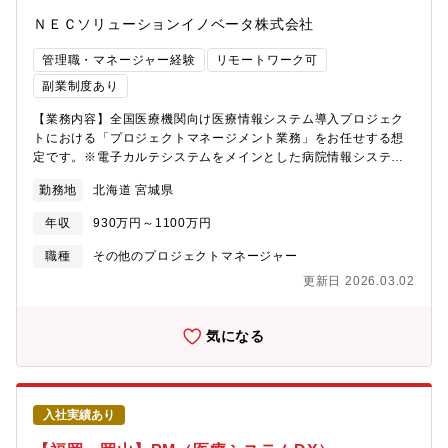
して、一貫してテクノロジー・ドリブンの思想を追及してきまし
Oracle・SQLServer・Azure・AWS【情報共有のツール】
ＮＥＣソリューションイノベータ株式会社
た。社員の約70％は技術職で、今までに多数のプロダクトを開発
TeamsBox他【本ポジションの魅力】少子高齢化やCOVID19感染
して参りました。・挑戦を推奨するカルチャーカルチャーは、自
拡大等による環境変化により医療機関の在り方の変化が求められ
管理職・マネージャー経験
リモートワーク可
由で風通しが良く、自主性は求められますが、上層部への提案も
ています。それに加えてDX技術の進歩により医療の高度化が急速
ウェルカムで、手をあげれば委ねる・任せる・挑戦できる環境で
副業制度あり
に進んできており、NECグループのSIベンダーであるからこそ、
す。事業変革期である今、今まで以上に改善提案を通りやすいと
全国の医療機関の様々なICTによる医療機関のデジタルホスピタル
【業務内容】全国医療機関向け医療情報システム導入プロジェク
感じております。・ワークライフバランス働き方制度も充実して
化をPJを通して経験できます。【キャリアパス】入社後はまずプ
トにおける「プロジェクトマネージメント業務」をお任せする想
おり、実働7.5時間／月の平均残業時間20H程度／週1日以上の出
ロジェクトマネージメント補佐として、実際のプロジェクトに携
定です。※電子カルテシステムをメインとした病院情報システム
勤での在宅勤務が可能／フリーアドレス・フレックスにより、働
わって頂きます。その後はIT技術を軸に提案～構築～保守とフル
導入・保守のプロジェクト責任者を担当いただきます。【想定プ
く場所と時間の融通が利く等、ワークライフバランスを重視した
レイヤーでのお客様アカウント対応を経験頂き、最終的には医療
勤務地
北海道 宮城県
ロジェクト】東京・千葉・神奈川・北陸・北関東・甲信越・東
就業が可能です。女性マネージャーも活躍しており、出産後に復
領域のプロジェクト管理者として事業を牽引して頂く役割を期待
北・北海道エリアにおける中規模～大規模な医療機関への医療情
職する女性社員も多い環境です。・中長期的なキャリア形成安定
年収
930万円～1100万円
してます。【配属予定部署】パブリック事業ライン医療ソリュー
報システムの導入プロジェクトや保守プロジェクトに参画して頂
した経営基盤の上、離職率：3％以下／平均勤務年数：13.45年、
ション事業部【配属事業部の紹介】医療ソリューション事業部に
きます。病院情報システム導入・保守プロジェクトでプロジェク
と大手並みで、退職金や財形貯蓄制度もあり、中長期的に腰を据
職種
その他のプロジェクトマネージャー
おいて、東日本の医療機関のお客様へ病院情報システムの構築・
トマネージャー業務に携わり、病院様に最適なシステム環境の提
えながら長く働くことが出来ます。また、研修制度が充実してお
更新日 2026.03.02
保守プロジェクトを遂行するグループです。配属部署によります
供を行って頂きます。具体的にプロジェクトマネージャーの範囲
り、ご自身の志向性や経験を考慮の上で、多様なキャリア形成が
が１部署２０～５０名（ＰＭ２５～３０％、リーダー３０～５
は、「カルテ」「各種オーダ」「看護」等の電子カルテメインと
可能です。
０％、若手２５～３５％）【働き方】＜リモートワーク/出社比率
なります。また、急性期病院としての機能に特化した「重症病棟
気になる
＞出社2日、リモートワーク1日、客先2日＜客先常駐＞無【同社の
／救急外来向け機能」や「チーム医療を支援する機能」など院内
強みと業務イメージ（補足）】同社は1996年に日本初の医事シス
業務を幅広く支援するシステム導入プロジェクトや保守プロジェ
テムを開発、以来50年以上に渡り日本の医療を支えてきました。
クトおよび診療報酬改定対応プロジェクトのプロジェクトマネー
今では大学病院を始めとした全国300以上の中・大規模急性期病院
ジャーを行います。【当社の強みと業務イメージ（補足）】当社
様向けにシステム提供をしています。中には1000床以上の大型案
入社実績あり
は1996年に日本初の医事システムを開発、以来50年以上に渡り日
件にも対応。顧客課題を熟知し、システムの安定稼働を実現でき
本の医療を支えてきました。今では大学病院を始めとした全国300