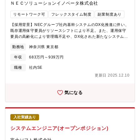
ＮＥＣソリューションイノベータ株式会社
グループになります。中規模から大規模まで様々なシステムのイ
ンフラ部分を維持・管理・変革させるのが役割です。また、これ
リモートワーク可
フレックスタイム制度
副業制度あり
らシステムのモダナイゼーションなど上流工程への参画も可能で
いろいろなことにチャレンジできるグループです。現時点の体制
【採用背景】NECグループ社内基幹システムのDX化推進に伴い、
規模は、社員22名、協力会社100名程となります。【プロジェク
既存運用保守要員がリソースシフトにより不足。また、運用保守
ト人数】100名【開発環境】AWS,Azure,物理／仮想基
要員の高齢化により管理職不足や、DX化された新たなシステムの
盤,,Windows,Linux,SAP,SAP HANA,SAP
運用保守体制の確立が急務となっている。【業務内容】業務アプ
RISE,SQLServer,Oracle,ActiveDirectory【情報共有のツール】
勤務地
神奈川県 東京都
レケーションレイヤ管理者SAPを中核としたNEC社内で最大規模
Teams,Outlook,Zoom【本ポジションの魅力】NECグループ最大
の基幹システムの業務アプリケーション処理の運用保守業務を推
級の基幹システムの運用保守に従事できる誇り。また、NECとし
年収
683万円～939万円
進。業務領域としては、販売、調達、経理、情報公開の領域を管
て取り組んでいるＤＸ化への参画や最新技術を組み込んだ基幹シ
理。運用プロセスとしては、プラットフォームレイヤ同様にITILに
職種
社内SE
ステムの運用保守に従事できる。【入社後のキャリアパス】入社
準拠して業務遂行。NECの基幹システムを担いたい、最新技術を
時：主任または、管理職（マネージャー）として採用 5年後：管
更新日 2025.12.10
習得・使いこなしたい、AIを活用した業務アプリケーション運用
理職または、部長級（シニアマネージャー）への昇格可能性あり
に改革してみたい。というチャレンジングな方は大歓迎です。
【働き方】ハイブリットワークリモートワーク80%、適宜20%出
【想定プロジェクト】業務の主軸は、NECグループ社内基幹シス
気になる
社【出向】有【客先常駐】無【応募者へのメッセージ】・システ
テムの運用保守業務を管理者として、部下、パートナーを活用し
ム運用においてもDXが進んでおり、新技術に触れることが多く変
て管理する。現時点の体制規模は、社員34名、協力会社62名程で
革を感じることができます。・リモートワークが多いので個人の
ある。同部門では、社内システムのDX化への参画支援も行ってお
時間やご家庭の時間を作りやすいです。
り、段階的に立ち上がるDX化された社内基幹システムの運用保守
入社実績あり
も担う組織です。【配属予定部署】NECソリューションイノベー
タ グループDX推進室へ入社後、日本電気（NEC）へ出向となり
システムエンジニア(オープンポジション)
ます。出向先部署名：NEC 運用DX統括センター SREグループ
【配属事業部の紹介】NEC及びNECグループの基幹システムを支