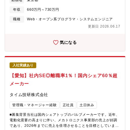
勤務地
東京都
ンバーの進捗管理・技術的な方針検討／判断 - 設計方針の策定お
よびレビュー - 関係者との仕様調整・課題管理・ラージアカウン
年収
660万円～730万円
ト向けシステムの保守 - 機能追加・品質改善に向けた設計／実装
／テスト - 障害調査・不具合改修などの運用保守業務 - システ
職種
Web・オープン系プログラマ・システムエンジニア
ム刷新に向けた設計・開発・SaaSの継続的なサービス改善 - 機
更新日 2026.06.17
能追加・品質改善に向けた設計／実装／テスト - 障害調査・不具
合改修などの運用保守業務【採用背景】当グループでは、 2027年
度にラージアカウント向けシステムのリプレイスを予定してお
気になる
り、本プロジェクトを安定的に推進するため、開発体制の強化を
進めております。そこで今回、リプレイスプロジェクトの中核と
なってご活躍いただけるリーダークラスのエンジニアを募集いた
します。設計・開発・品質管理まで含め、プロジェクト全体を牽
入社実績あり
引していただくことで、推進力の強化を図りたいと考えておりま
す。【魅力】・ラージアカウント向けシステムリプレイスに参画
【愛知】社内SE◎離職率1％！国内シェア60％超
し、大規模案件における設計・開発・推進経験を積むことができ
メーカー
ます・リーダー（PL）として、設計や開発の中心メンバーとして
プロジェクト推進に関わることができます・自社SaaS製品（借上
タイム技研株式会社
くん）の開発・改善にも携わり、継続的なサービス成長に関与で
きます・大規模案件の保守またはSaaS領域の改善業務に携わるこ
管理職・マネージャー経験
正社員
土日休み
とで、幅広い領域での経験を積むことができます【キャリアステ
ップ】ラージアカウント向けシステムのリプレイス案件におい
■募集背景当社は国内シェアトップのバルブメーカーです。近年、
て、設計・開発を中心にPLとしてプロジェクト推進に携わってい
電動化需要の高まりに伴い、メカトロニクス事業部の売上が好調
ただきます。その後は、担当領域の拡大やチームマネジメントに
であり、2026年までに売上を倍増させることを目標としていま
も関わっていただくことを想定しています。リプレイス完了後