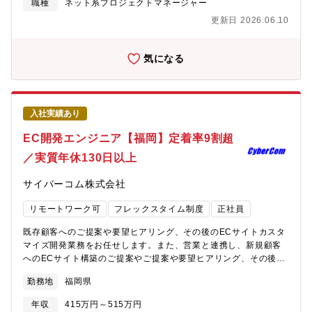
管理業務◎顧客への提案、要件ヒアリング、作業見積対応 など
職種
ネット系プロジェクトマネージャー
※在宅勤務を行える環境も整っているため、社員の希望や作業状
更新日 2026.06.10
況に応じて在宅勤務にて仕事をすることも可能です。■ 主要言語
VB.NET、C#、HTML、CSSなど■ OSWindows、Linux■
DBOracle、SQLServer、MySQL、PostgerSQLなど
気になる
入社実績あり
EC開発エンジニア【福岡】定着率9割超
／実質年休130日以上
サイバーコム株式会社
リモートワーク可
フレックスタイム制度
正社員
既存顧客へのご提案や要望ヒアリング、その後のECサイトカスタ
マイズ開発業務をお任せします。また、営業と連携し、新規顧客
へのECサイト構築のご提案やご提案や要望ヒアリング、その後の
ECサイト構築業務をお任せします。お客様やメンバーとコミュニ
勤務地
福岡県
ケーションを取りながら、より良いシステムを目指して業務を遂
行いただきます。【具体的には】◎ECサイトカスタマイズ開発/構
年収
415万円～515万円
築保守業務（要件定義/設計/製造/テスト/保守運用）◎顧客への提