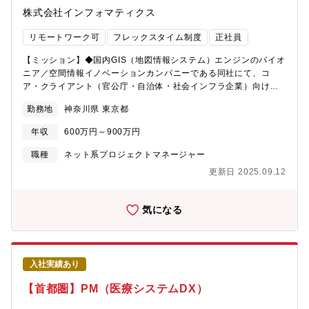
株式会社インフォマティクス
リモートワーク可
フレックスタイム制度
正社員
【ミッション】◆国内GIS（地図情報システム）エンジンのパイオ
ニア／空間情報イノベーションカンパニーである同社にて、コ
ア・クライアント（官公庁・自治体・社会インフラ企業）向け
に、GIS（地理情報システム）分野の自社製品カスタマイズ開発に
勤務地
神奈川県 東京都
おけるプロジェクトマネジメントをお任せいたします。◆顧客の
要求を分析し、顧客の求めているものや課題を解決するために最
年収
600万円～900万円
適なソリューションを提案し、同社が受託した開発案件をプロジ
ェクトリーダーとして牽引していただきます。◆同社は、GISとい
職種
ネット系プロジェクトマネージャー
う製品の独自性・製品力・技術力に加えて、顧客要件に的確に応
更新日 2025.09.12
えられる製品カスタマイズにより高い評価を受けています。その
顧客向けカスタマイズ業務の中心を担う開発部にて、各プロジェ
クトのマネジメントを担当する、現場のリーディングポジション
気になる
として活躍いただきます。◆CAD/GISが一般に使われ始めて40年
以上が経った今、当社ではGIS及び空間情報が秘める価値の再定義
を行っています。「AI」「クラウド」「準天頂衛星システム」
「IoT」「ドローン」「5G」「自動運転」「GX（グリーン・トラ
入社実績あり
ンスフォーメーション）」「ジオマーケティング」「XR」
「NFT」「ブロックチェーン」「メタバース」等、様々な産業や
【首都圏】PM（医療システムDX）
先端技術が台頭し、時代が大きく変遷する中、GISは無限の進化の