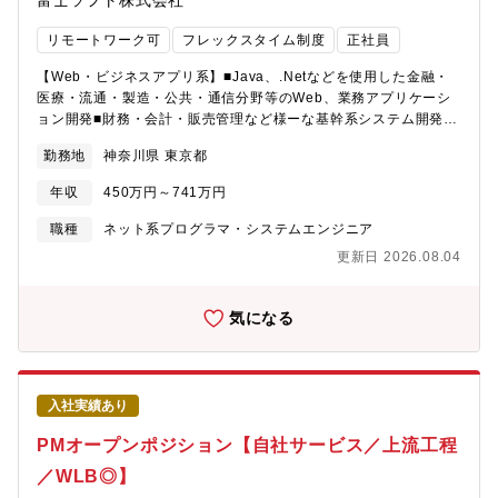
富士ソフト株式会社
えているグループになります。中規模から大規模まで様々なシス
テムのインフラ部分を維持・管理・変革させるのが役割です。ま
リモートワーク可
フレックスタイム制度
正社員
た、これらシステムのモダナイゼーションなど上流工程への参画
も可能でいろいろなことにチャレンジできるグループです。【プ
【Web・ビジネスアプリ系】■Java、.Netなどを使用した金融・
ロジェクト人数】100名【開発環境】■言語：SAP ABAP、
医療・流通・製造・公共・通信分野等のWeb、業務アプリケーシ
JAVA、SQL、Ｃ など■環境：AWS、Azure、物理／仮想基盤、
ョン開発■財務・会計・販売管理など様ーな基幹系システム開発■
Windows、Linux、SAP、SAP HANA、SAP RISE、
クラウド、セキュリティ関連のシステム開発【会社説明動画】
勤務地
神奈川県 東京都
SQLServer、Oracle、ActiveDirectory【情報共有のツール】
https://youtu.be/ulUurhBbBKg
Teams、Outlook、Zoom【本ポジションの魅力】NECグループ最
年収
450万円～741万円
大級の基幹システムの運用保守に従事できる誇り。また、NECと
して取り組んでいるDX化への参画や最新技術を組み込んだ基幹シ
職種
ネット系プログラマ・システムエンジニア
ステムの運用保守に従事できる。【入社後のキャリアパス】入社
更新日 2026.08.04
時：主任または、管理職（マネージャー）として採用 5年後：管
理職または、部長級（シニアマネージャー）への昇格可能性あり
【働き方】ハイブリットワーク：リモートワーク80%、適宜20%
気になる
出社【出向】有【客先常駐】無【応募者へのメッセージ】・NEC
の社内システムにおいてもDXが進んでおり、新技術に触れること
が多く変革を感じることができます。 またNEC債大規模のシス
テムの運用保守や社内システムのDX改革に参画出来ると大きな経
入社実績あり
験が出来ます。・業務においてはリモートワーク中心ですので個
人の時間やご家庭の時間を作りやすいです。
PMオープンポジション【自社サービス／上流工程
／WLB◎】