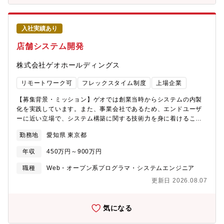
https://www.mitsubishielectric.co.jp/news/2024/1113.html?
フォーマンスの監視やセキュリティ対策の強化、利用部門からの
cid=rss【業務内容】①システム構想・企画②要件定義・要求仕様
フィードバックに基づいた継続的な改善活動を通じて、システム
の策定③システム案件（プロジェクト）の取り纏め、管理＜具体
の品質向上に努めていただきます。システムのライフサイクル全
入社実績あり
的には＞①基幹系システム（経理・調達）の刷新DX推進の中核メ
体を見据えた運用戦略の立案も実施いただきます。⑤ベンダーマ
ンバーとして基幹系システム（経理・調達）の刷新において、IT
店舗システム開発
ネジメント：外部ベンダーとの連携においては、単なる発注者で
部門内の検討に留まらず、経営層への説明や上申といったコミュ
なく、戦略的なパートナーとしての関係を構築していただきま
ニケーションも積極的に行っていただきます。具体的には、利用
株式会社ゲオホールディングス
す。複数のベンダーを効率的にマネジメントし、開発委託や契約
部門の業務統合に向けたIT投資の妥当性やDXの進捗、将来的なIT
交渉、進捗管理、品質管理、コスト最適化まで、プロジェクトの
ロードマップについて経営層が理解しやすい形で資料作成やプレ
リモートワーク可
フレックスタイム制度
上場企業
円滑な進行と成功に向けた主体的に関与していただきます。 ●使
ゼンテーションを行うなど、システムの刷新やDXを力強く推進す
用言語、環境、ツール、資格等上記(1)SAP、ABAP、Java、
る役割をになっていただくことを期待しています。②システム企
【募集背景・ミッション】ゲオでは創業当時からシステムの内製
Linux、WindowsServer、Oracle、SQLServer、Shell【配属組
画・要件定義：現場のニーズを深く理解し、事業部門の業務プロ
化を実践しています。また、事業会社であるため、エンドユーザ
織】※詳細は下部に記載製作所システム統括部 基幹情報システ
セスを深く掘り下げた上で、新たな情報システムの企画立案を行
ーに近い立場で、システム構築に関する技術力を身に着けること
ム第一部ー基幹情報システム第一課 ★【働き方】■残業時間 ：
います。既存システムの改善や刷新においても、現状の課題を洗
ができます。POS、EC、物流、基幹系システム全般に対して、新
月平均20時間/繁忙期30時間■出張：数か月に1度（担当業務によ
勤務地
愛知県 東京都
い出し、ビジネス要件を明確に定義し、ITの力でどのように解決
たなビジネスニーズ、セカンドストリートのグローバル展開に伴
り変動）■転勤可能性：有 (将来的に他拠点の社内情報システム部
できるのかを具体的に提案していただきます。AIなど最新の技術
い、複数名の採用を予定しております。【情報システム部が抱え
門を経験いただく可能性あり)■リモートワーク：有 (週2日程度利
年収
450万円～900万円
を活用した業務効率化やデータに基づいた意思決定支援、あるい
る課題】・複雑化したレガシーシステム（全体システム可視化の
用可能)
は新たなサービス創造につながる企画を積極的に推進していただ
必要性）・プロジェクト管理手法が不整備（開発プロセス俗人化
職種
Web・オープン系プログラマ・システムエンジニア
きます。③システム開発・導入推進：全社DX施策、最新の技術動
排除の必要性）・リーダー/サブリーダークラスの不足（育成プロ
更新日 2026.08.07
向をキャッチアップし、基幹システム・周辺システムの刷新/クラ
グラムの必要性）【情報システム部中期計画2024（施策例）】・
ウド化、クラウドサービスの導入、そしてこれらのサービスと既
全社刷新プロジェクトに同期したシステム可視化タスク推進・IT
存システムを連携させるためのアーキテクチャ設計も担当いただ
ガバナンス強化プロジェクトにて体系的なプロジェクト管理/開発
気になる
きます。④システム運用・保守：開発・導入したシステムが安定
プロセス定義を再構築・エンジニア視点でのキャリア可視化/キャ
稼働を維持するための運用管理体制を構築し、トラブル発生時に
リアプラン/教育体系を新規構築上記施策は、情報システム部が先