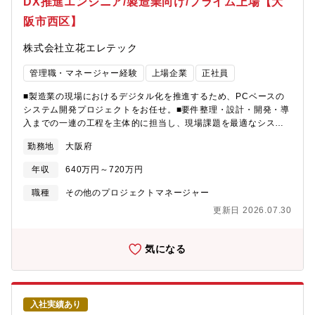
DX推進エンジニア/製造業向け/プライム上場【大
阪市西区】
株式会社立花エレテック
管理職・マネージャー経験
上場企業
正社員
■製造業の現場におけるデジタル化を推進するため、PCベースの
システム開発プロジェクトをお任せ。■要件整理・設計・開発・導
入までの一連の工程を主体的に担当し、現場課題を最適なシステ
ムとして実現する役割を担っていただきます。【職務詳細】(1）
勤務地
大阪府
要件整理～設計・開発・テスト・導入までの一連の工程の担当 (2)
顧客との打ち合わせを通じた課題整理および仕様調整 (3)担当領域
年収
640万円～720万円
における進捗・課題管理およびトラブル対応 (4)小中規模案件また
は担当領域におけるリード業務 (5)後輩メンバーへの指導・レビュ
職種
その他のプロジェクトマネージャー
ー【プロジェクト例】・飲料品工場 製造工程管理・搬送システ
更新日 2026.07.30
ム・装置メーカー向けデータ管理システム・製造業界、物流業界
の自動倉庫システム・品質検査のペーパーレス化・生産現場のど
こでも「見える化」・生産現場で集めたデータをBIツール・スマ
気になる
ートグラスで現場のDX化・装置の稼働状況を遠隔監視【使用技
術】言語:C#/.NET DB:主にMicrosoft SQLServer その他：
SCADAなど
入社実績あり