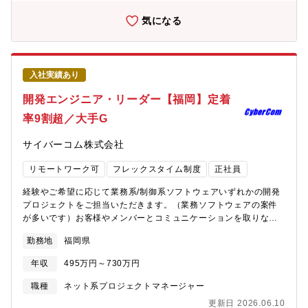
Windows、Linuxなど・クラウド：プライベートクラウド、AWS
など・DB：Oracle、PostgreSQL、SQLServerなど【配属部署】
気になる
システム統括部 経営情報システム第二部 第四課・課：16名
└20代：3名／30代：4名／40代：5名／50代：3名／60代：1名
【求人の魅力】5兆円企業である三菱電機グループの一大事業を支
えるやりがいのある仕事です。大規模のシステムを担当している
入社実績あり
ことから、広い範囲を俯瞰する業務を経験する事も、分業により
特定のスキルを強化する経験も可能です。一次請けのため、顧客
開発エンジニア・リーダー【福岡】定着
に近い領域で利用者と直接対話でき、ユーザーの生の声を聞きな
率9割超／大手G
がら業務を進めることができます。上流工程に携わりたい方には
ぴったりのポジションです。
サイバーコム株式会社
リモートワーク可
フレックスタイム制度
正社員
経験やご希望に応じて業務系/制御系ソフトウェアいずれかの開発
プロジェクトをご担当いただきます。（業務ソフトウェアの案件
が多いです）お客様やメンバーとコミュニケーションを取りなが
ら、より良いシステムを目指して業務を遂行いただきます。現
勤務地
福岡県
状、業務の比率としては社内勤務3割、客先常駐3割、在宅勤務4割
となっています。客先常駐の場合でも、在宅勤務可能な案件も多
年収
495万円～730万円
数ございます。また、弊社他拠点と連携して作業を行うこともあ
り、幅広い案件にてご活躍いただくことが可能です。■リーダー・
職種
ネット系プロジェクトマネージャー
主任ポジションについてスキルや経験に応じてPMやPL、チームリ
更新日 2026.06.10