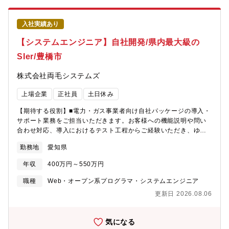
は迅速な原因究明と解決を行います。また、定期的なシステムパ
陣を切って、他IT部門展開までを視野に入れた活動となっていま
フォーマンスの監視やセキュリティ対策の強化、利用部門からの
す。情報システム部は、技術面以外の領域でも、共通認識を持っ
入社実績あり
フィードバックに基づいた継続的な改善活動を通じて、システム
て活動して頂ける方を望んでいます。【仕事内容】■店舗システム
の品質向上に努めていただきます。システムのライフサイクル全
開発課店舗システム開発（国内POS、海外POS、セルフレジ、買
【システムエンジニア】自社開発/県内最大級の
体を見据えた運用戦略の立案も実施いただきます。⑤ベンダーマ
取システム、商品化＜バーコード印刷＞、在庫管理システム）■物
SIer/豊橋市
ネジメント：外部ベンダーとの連携においては、単なる発注者で
流システム開発課本部システム開発（自社所有の物流に関するシ
なく、戦略的なパートナーとしての関係を構築していただきま
ステム、WMSシステム、発注システム、購買システム）■ECシス
株式会社両毛システムズ
す。複数のベンダーを効率的にマネジメントし、開発委託や契約
テム開発課ECシステム開発（ECバックエンドシステム、EC基盤
交渉、進捗管理、品質管理、コスト最適化まで、プロジェクトの
システム、自社ECサイト連携、各ECモールサイト連携）※ECサ
上場企業
正社員
土日休み
円滑な進行と成功に向けた主体的に関与していただきます。 ●使
イトの注文受付から出荷までを担当するシステムの開発・管理■情
用言語、環境、ツール、資格等上記(1)SAP、ABAP、Java、
報システム課本部システム開発（バックオフィス向けシステム開
【期待する役割】■電力・ガス事業者向け自社パッケージの導入・
Linux、WindowsServer、Oracle、SQLServer、Shell【配属組
発、新たにリリースするシステムの検証）【開発環境】OS：
サポート業務をご担当いただきます。お客様への機能説明や問い
織】※詳細は下部に記載MEDigital 関西情報システム第一部(181
Windows ／ Linux開発言語： VB.Net／ASP.Net／C#／VB6／
合わせ対応、導入におけるテスト工程からご経験いただき、ゆく
名)└基幹情報システム第一課 ★【働き方】■残業時間 ：月平均
ACCESS／PHP、他DB： Oracle ／ SQLServer ／ Redshift ／
ゆくはソリューション提案など上流工程へのステップアップが可
20時間/繁忙期30時間■出張：数か月に1度（担当業務により変
Postgres /MySQLソース管理：VSS,GITクラウド：AWS他：
勤務地
愛知県
能です！【業務内容】■パッケージシステムの保守、サポート対
動）■転勤可能性：有 (将来的に他拠点の社内情報システム部門を
JP1、各種ハンディ※ユーザー数：10～5000名弱規模※対象ユー
応/アドオン開発における設計およびテスト業務/システム導入にお
経験いただく可能性あり)■リモートワーク：有 (週2日程度利用可
ザー：同ホールディングス、各事業会社、グループ1800店舗（エ
年収
400万円～550万円
ける打合せ、お客様への機能説明等。各種業務を通してお客様と
能)
ンドユーザは全国の店舗のお客様、ゲオグループ社員）業務の魅
の関係性を深めていただき、将来的にはオフィスの中心メンバー
職種
Web・オープン系プログラマ・システムエンジニア
力・特徴■商売に直接かかわることができる事業部門と同じ方向を
としてお客様のニーズに合わせたソリューション提案など上流工
目指して密に連携・意見交換などを行うため企画から導入推進ま
更新日 2026.08.06
程でのご活躍を期待します。少数精鋭の拠点だからこそご自身の
で商売に直接かかわることができます。「結果までみられる」
成長が実感できる環境です。【開発環境】サーバ：オンプレ型お
「目的から関わることができる」「言われたものを作るだけでは
よびクラウド型OS：WindowsServer言語：
気になる
ない」■ワークライフバランスコアタイム無のフルフレックス残業
VisualStudio,C#Web Server：IISDB：SQLServer