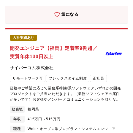
ーダーとしてプロジェクトのマネジメントやメンバー育成、お客
様との交渉などもお任せします。■ 主要言語VB.net、C#、Java、
JavaScript、C言語など■ OSWindows、Linux■ DBOracle、
気になる
SQLServer、MySQL、PostgerSQLなど
入社実績あり
開発エンジニア【福岡】定着率9割超／
実質年休130日以上
サイバーコム株式会社
リモートワーク可
フレックスタイム制度
正社員
経験やご希望に応じて業務系/制御系ソフトウェアいずれかの開発
プロジェクトをご担当いただきます。（業務ソフトウェアの案件
が多いです）お客様やメンバーとコミュニケーションを取りなが
ら、より良いシステムを目指して業務を遂行いただきます。現
勤務地
福岡県
状、業務の比率としては社内勤務3割、客先常駐3割、在宅勤務4割
となっています。客先常駐の場合でも、在宅勤務可能な案件も多
年収
415万円～515万円
数ございます。また、弊社他拠点と連携して作業を行うこともあ
り、幅広い案件にてご活躍いただくことが可能です。■ 主要言語
職種
Web・オープン系プログラマ・システムエンジニア