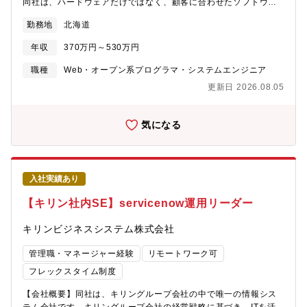
署で利用している環境・ツール】開発環境： Windows、
同社は、ハードウェアだけではなく、顧客に合わせたソフトウェ
ク、東芝、アイシンなど、日本を代表する大手企業です。お風呂
VisualStudio、SQLServer Mnagement Studio、Git、SVN、
アを開発し納品しています。開発した商品をパッケージ化して販
のお湯沸かし器などではほぼすべて製品に当社の部品が使用され
勤務地
北海道
Redmineフレームワーク： ASP.NET Core MVCAI支援：
売することで、業績を伸ばしてきましたが、今後はさらに業界を
ています。
GithubCopilot【出張頻度】年1回程度【在宅頻度】在宅は可能で
広げていく予定です。また国内最大手の日用雑貨卸売業のシステ
年収
370万円～530万円
す。週2～3回程度の在宅状況です。
ム開発も長年行ってきており、顧客の事業拡大と共に手掛ける案
件も拡大しています。当社では、顧客システムの受託開発に加
職種
Web・オープン系プログラマ・システムエンジニア
え、フロント受託企業の二次請けとしてＳＥＳも伸ばしていこう
更新日 2026.08.05
と考えています。いずれの案件業務もお任せすることを想定して
おります。※自社勤務でのリモート開発もしくは顧客ニーズに応
じて常駐する場合もあります。【直近の開発案件】・年商１兆円
気になる
規模の最大手流通会社のシステム開発・道内大手リゾートホテル
の予約管理システムなど。【配属先情報】・システム部配属（40
名のエンジニアが所属）【魅力】・エンジニアの９割が札幌本社
勤務です。転勤はありません。・当社では、国家資格を持つキャ
入社実績あり
リアコンサルタント・産業カウンセラーが常駐しており、キャリ
ア形成やメンタルヘルスなど様々なサポートを実施しています。
【キリン社内SE】servicenow運用リーダー
国家資格を持つキャリアの専門家が社員の相談・カウンセリング
を実施し、安心して働ける環境を作ります。・入社日に有給休暇
キリンビジネスシステム株式会社
10日間付与あり。・週一テレワーク可／半日有給休暇あり／残業
少なめ／内勤者服装自由【会社の強み】NECのハードウェア販売
管理職・マネージャー経験
リモートワーク可
代理店として創業した同社は、ハードウェアの納入時に顧客に合
フレックスタイム制度
わせたソフトウェアの開発を行い、セットで納入、そのシステム
をパッケージ化して販売することで業績を拡大してきました。特
【会社概要】同社は、キリングループ会社の中で唯一の情報シス
に流通業・サービス業に強みを持っており、国内最大手の卸会社