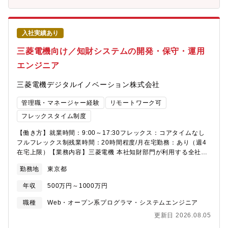
時間は月20～30時間です。※繁忙期、緊急案件の対応を含みま
す。■原則フルリモート勤務月に1回程度で出社推奨日を設けてお
りますが、原則フルリモート勤務となります。フルリモート勤務
に対応するため、チャットツールや会議ツールを使用しており、
入社実績あり
朝会夕会での定期的なコミュニケーションにより円滑な業務を進
三菱電機向け／知財システムの開発・保守・運用
めています。【配属部署】■グローバル情報システム部 情報シス
テム課■グローバル情報システム部 物流システム開発課■グロー
エンジニア
バル情報システム部 店舗システム開発課■グローバル情報システ
ム部 ECシステム開発課 各課マネージャー1名、チームリー
三菱電機デジタルイノベーション株式会社
ダー、メンバー10～20名程度で構成されており、今回の募集はメ
ンバーポジションを想定しております。配属チームは選考過程で
管理職・マネージャー経験
リモートワーク可
ご経験・適性に合わせて決定いたします。各課の詳細を記載した
フレックスタイム制度
求人票もございますのでご参照ください。※入社後、同社100％出
資の子会社「株式会社ゲオネットワークス」社へ出向となりま
【働き方】就業時間：9:00～17:30フレックス：コアタイムなし
す。株式会社ゲオホールディングス（同社）と雇用契約を締結を
フルフレックス制残業時間：20時間程度/月在宅勤務：あり（週4
し、ゲオネットワークス社へ出向配属となります。ゲオネットワ
在宅上限）【業務内容】三菱電機 本社知財部門が利用する全社共
ークス社の人事制度を適用することで、エンジニアが働きやすい
通システムの保守運営業務、およびシステム再構築・拡張に伴う
環境を提供できるためです。
勤務地
東京都
中大規模プロジェクト対応をご担当いただきます。・顧客：主に
三菱電機・知財部門・顧客から業務要件の提示を受け、設計～製
年収
500万円～1000万円
造～テスト～本番導入し、本番稼働後は保守運用業務一連の改善
開発(要件定義/設計/製造/試験)や保守運用業務を経験した後、お客
職種
Web・オープン系プログラマ・システムエンジニア
様への提案、お客様からの要求事項のとりまとめ、協力会社との
更新日 2026.08.05
窓口などリーダの役割を担っていただきます。◆環境・OS：