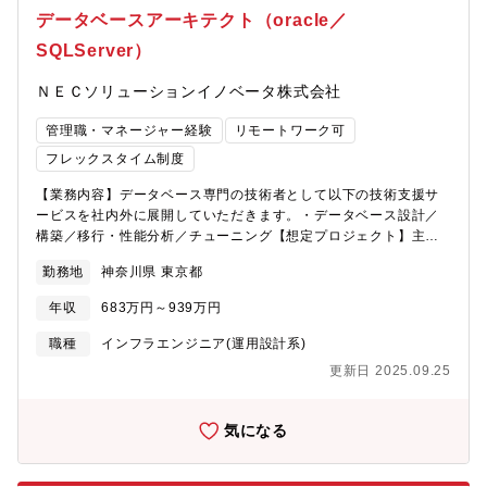
品や当社業務に慣れて頂き、徐々にステップアップをしていただ
大規模急性期病院様向けにシステム提供をしています。中には
データベースアーキテクト（oracle／
く想定です。社員一人一人の成長を大切にし、手厚くフォローし
1000床以上の大型案件にも対応。顧客課題を熟知し、システムの
ていくチーム力が当統括部にはございますので、着実なキャリア
SQLServer）
安定稼働を実現できる当社ならではの案件と考えます。・NECと
アップが可能な環境です。【参考／社員インタビュー】社会のイ
協働して案件獲得し、導入以降は当社主体で進めていくことが多
ンフラを支え、社会の未来を創る医療・ヘルスケア事業
ＮＥＣソリューションイノベータ株式会社
いです。・当社の今後の医療分野では「予防医療」に関わるヘル
https://www.nec-
スケア事業を推進しており更なる社会課題解決に挑戦していま
solutioninnovators.co.jp/career/voice/crosstalk/detail06.html
管理職・マネージャー経験
リモートワーク可
す。【配属予定部署】パブリック事業ライン医療ヘルスケア・ス
マートシティ事業部門医療SIソリューション統括部【配属事業部
フレックスタイム制度
の紹介】医療SIソリューション統括部において、西日本の医療機
【業務内容】データベース専門の技術者として以下の技術支援サ
関のお客様へ病院情報システムの構築・保守プロジェクトを遂行
ービスを社内外に展開していただきます。・データベース設計／
するグループです。配属部署によりますが１部署２０&#12316;５
構築／移行・性能分析／チューニング【想定プロジェクト】主要
０名（プロジェクトマネージャー２５&#12316;３０％、リーダ３
顧客：NEC 金融業、通信業、官公庁NECのSIプロジェクトのイン
０&#12316;５０％、若手２５&#12316;３５％）【採用背景】医
勤務地
神奈川県 東京都
フラチームのデータベース担当者（3～5名体制）として参加。設
療のDX化加速による事業拡大に伴い、次世代の医療情報システム
計／構築フェーズ（2～3か月）・パラメータ設計・データベース
のサポート体制強化が急務となり、外部からの要員増強が必要で
年収
683万円～939万円
構築試験／運用フェーズ（1か月～）・性能監視、チューニング作
あることから採用を実施いたします。【プロジェクト人数】30名
業・トラブルシューティング【配属予定部門】テクノロジーサー
【開発環境】（言語）・VB.net/C#（環境）・Windows・
職種
インフラエンジニア(運用設計系)
ビス事業ラインDXサービス事業部門データマネジメント統括部
Oracle・SQLServer・Azure・AWS【情報共有のツール】
更新日 2025.09.25
【配属予定部門の紹介】データベース、データマネジメントのプ
TeamsBox他【本ポジションの魅力】少子高齢化やCOVID19感染
ロフェッショナル集団です。Oracle DB、Microsoft SQL
拡大等による環境変化により医療機関の在り方の変化が求められ
Server、データマネジメントの技術者が多数在籍しています。3～
ています。それに加えてDX技術の進歩により医療の高度化が急速
気になる
10名でチームを組んで案件対応していただきます。【採用背景】
に進んできており、NECグループのSIベンダーであるからこそ、
私たちは20年以上にわたりデータベースの技術センターを運営し
全国の医療機関の様々なICTによる医療機関のデジタルホスピタル
ています。データベースの専門知識・専門技術をもとにお客様シ
化をプロジェクトを通して経験できます。【入社後のキャリアパ