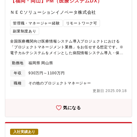
【福岡・岡山】PM（医療システムDX）
る当社ならではの案件と考えます。NECと協働して案件獲得し、
以上の中・大規模急性期病院様向けにシステム提供をしていま
導入以降は当社主体で進めていくことが多いです。【応募者への
す。中には1000床以上の大型案件にも対応。顧客課題を熟知し、
ＮＥＣソリューションイノベータ株式会社
メッセージ】社会インフラである医療領域をICTで支え、これから
システムの安定稼働を実現できる当社ならではの案件と考えま
の医療をより安心で安全、更に便利な世界を目指して一緒に作り
す。NECと協働して案件獲得し、導入以降は当社主体で進めてい
管理職・マネージャー経験
リモートワーク可
ましょう。全国の医療機関のデジタルホスピタル化を実現するプ
くことが多いです。 【配属予定部署】パブリック事業ライン医療
ロジェクトを経験でき、最終的には医療領域のプロジェクト管理
副業制度あり
ヘルスケア・スマートシティ事業部門医療SIソリューション統括
者として事業を牽引して頂く役割を期待しています。
部【配属事業部の紹介】医療ソリューション事業部において、東
全国医療機関向け医療情報システム導入プロジェクトにおける
日本の医療機関のお客様へ病院情報システムの構築・保守プロジ
「プロジェクトマネージメント業務」をお任せする想定です。※
ェクトを遂行するグループ。配属部署によるが、１部署２０～５
電子カルテシステムをメインとした病院情報システム導入・保守
０名、うちプロジェクトマネージャーが２５～３０％、リーダー
【想定プロジェクト】東海・近畿・中国・四国・九州エリアにお
３０～５０％、若手２５～３５％の構成となる。【採用背景】医
勤務地
福岡県 岡山県
ける中規模&#12316;大規模な医療機関への医療情報システムの導
療のDX化加速による事業拡大に伴い、次世代の医療情報システム
入プロジェクトや保守プロジェクトに参画して頂きます。病院情
年収
930万円～1100万円
のサポート体制強化が急務となり、外部からの要員増強が必要と
報システム導入・保守プロジェクトでプロジェクトマネージャー
なることから採用を実施いたします。開発環境【プロジェクト人
業務に携わり、病院様に最適なシステム環境の提供を行って頂き
職種
その他のプロジェクトマネージャー
数】30名【開発環境】（言語）・VB.net/C#（環境）・
ます。具体的にプロジェクトマネージャーの範囲は、「カルテ」
更新日 2025.09.18
Windows・Oracle・SQLServer・Azure・AWS【情報共有のツ
「各種オーダ」「看護」等の電子カルテメインとなります。ま
ール】TeamsBox他【本ポジションの魅力】少子高齢化や
た、急性期病院としての機能に特化した「重症病棟／救急外来向
COVID19感染拡大等による環境変化により医療機関の在り方の変
け機能」や「チーム医療を支援する機能」など院内業務を幅広く
気になる
化が求められています。それに加えてDX技術の進歩により医療の
支援するシステム導入プロジェクトや保守プロジェクトおよび診
高度化が急速に進んできており、NECグループのSIベンダーであ
療報酬改定対応プロジェクトのプロジェクトマネージャーを行い
るからこそ、全国の医療機関の様々なICTによる医療機関のデジタ
ます。【当社の強みと業務イメージ（補足）】・当社は1996年に
ルホスピタル化をPJを通して経験できます。【入社後のキャリア
日本初の医事システムを開発、以来50年以上に渡り日本の医療を
パス】ご経験にもよりますが、ご入社後は中規模案件にてNEC製
入社実績あり
支えてきました。今では大学病院を始めとした全国300以上の中・