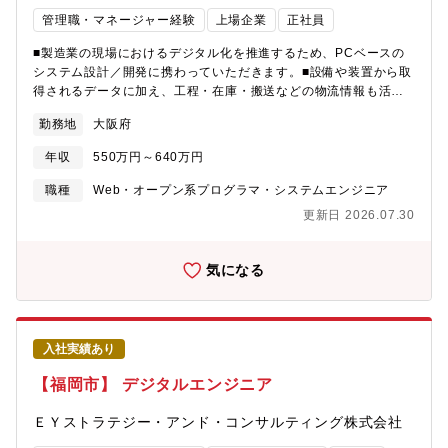
管理職・マネージャー経験
上場企業
正社員
■製造業の現場におけるデジタル化を推進するため、PCベースの
システム設計／開発に携わっていただきます。■設備や装置から取
得されるデータに加え、工程・在庫・搬送などの物流情報も活用
し、現場の業務効率化を実現することで、ものづくりの進化を支
勤務地
大阪府
えるポジションです。■要件整理・設計・開発・導入まで一貫して
プロジェクトに関わり、単なる開発にとどまらず、 顧客の課題
年収
550万円～640万円
解決にダイレクトに貢献ができます。【具体的には】・MES／
SCADAシステムの設計・開発・WMS／WCSなど物流システムの
職種
Web・オープン系プログラマ・システムエンジニア
構築・製造設備やPLCからのデータ収集・連携設計・製造・物流
更新日 2026.07.30
データの可視化／ダッシュボード構築・生産管理システム・基幹
システムとの連携設計・顧客との要件整理・仕様打合せ・システ
ム導入・立ち上げ支援 など【使用技術】言語:C#/.NET DB:主
気になる
にMicrosoft SQLServer その他：SCADAなど【プロジェクト
例】・飲料品工場 製造工程管理・搬送システム・装置メーカー
向けデータ管理システム・製造業界、物流業界の自動倉庫システ
ム・品質検査のペーパーレス化・生産現場のどこでも「見える
入社実績あり
化」・生産現場で集めたデータをBIツール・スマートグラスで現
場のDX化・装置の稼働状況を遠隔監視
【福岡市】 デジタルエンジニア
ＥＹストラテジー・アンド・コンサルティング株式会社