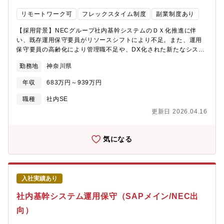
流通、医薬・ライフサイエンス等、各業界に精通したエンジニア
リモートワーク可
フレックスタイム制度
副業制度あり
＜チームの強み・魅力＞■企業戦略とテクノロジーの結び付きが深
くなってきているため、テクノロジーの実装による戦略の実現が
【採用背景】NECグループ社内基幹システムのＤＸ化推進に伴
重要になってきています。そのような目的を実現する EY のテク
い、既存運用保守要員がリソースシフトにより不足。また、運用
ノロジーコンサルティング・プロジェクトに参画しながら、お客
保守要員の高齢化により管理職不足や、DX化された新たなシステ
様の変革を推進する、やりがいのある仕事です。■EY のグローバ
ムの運用保守体制の確立が急務となっている。【業務内容】プラ
ルネットワークが保有する最先端のソフトウェア、ツール、方法
勤務地
神奈川県
ットフォームレイヤ管理者パブリッククラウド、オンプレに実装
論、研修コンテンツの活用、および、グローバルのメンバーと協
されているＮＥＣグループ基幹システムのプラットフォームレイ
業することで、ノウハウ・知見を吸収でき、自己の成長を効果的
年収
683万円～939万円
ヤの運用保守を統制管理する。運用プロセスとしては、ITILをベー
に行うことができます。■グローバル PJ への参画、ストラテジー
ス。プラットフォームとしては、AWS、Azure、オンプレ、物理
職種
社内SE
部門との協力体制、様々な業界知識、付加価値の高い開発に取り
／仮想基盤、Windows、Linux、SAP、SAP HANA、
組めます。新規立ち上げのため、組織の成長とメンバーの成長が
更新日 2026.04.16
SQLServer、Oracle、cluster、AD、等々を利用。大規模システ
同期でき、組織規模もまだ小さく、一人一人が重要な戦力として
ムを支えるやりがいを感じたい、新しい技術を習得したい、スキ
位置付けられるため、リーダーシップ能力が磨かれます。
ルを活用したいなど大歓迎です。【想定プロジェクト】業務の主
気になる
軸は、NECグループ社内基幹システムの運用保守業務を管理者と
して、部下、パートナーを活用して管理する。現時点の体制規模
は、社員50名、協力会社100名程である。同部門では、社内シス
テムのDX化への参画支援も行っており、段階的に立ち上がるDX
入社実績あり
化された社内基幹システムの運用保守も担う組織である。【配属
予定部署】NECソリューションイノベータ グループDX推進室へ
社内基幹システム運用保守（SAPメイン/NEC出
入社後、日本電気（NEC）へ出向となります。出向先部署名：
向）
NEC 運用DX統括センター デジタル基盤運用グループ【配属事
業部の紹介】NEC及びNECグループの基幹システムを支えている