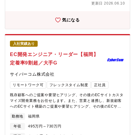
VB.net、C#、Java、JavaScript、C言語など■ OSWindows、
更新日 2026.06.10
Linux■ DBOracle、SQLServer、MySQL、PostgerSQLなど
気になる
入社実績あり
EC開発エンジニア・リーダー【福岡】
定着率9割超／大手G
サイバーコム株式会社
リモートワーク可
フレックスタイム制度
正社員
既存顧客へのご提案や要望ヒアリング、その後のECサイトカスタ
マイズ開発業務をお任せします。また、営業と連携し、新規顧客
へのECサイト構築のご提案や要望ヒアリング、その後のECサイ
ト構築業務をお任せします。スキルや経験にじてPMやPL、チーム
勤務地
福岡県
リーダーとしてプロジェクトのマネジメントやメンバー育成等も
お任せします。【具体的には】◎ECサイトカスタマイズ開発/構築
年収
495万円～730万円
保守業務（要件定義/設計/製造/テスト/保守運用）◎プロジェクト