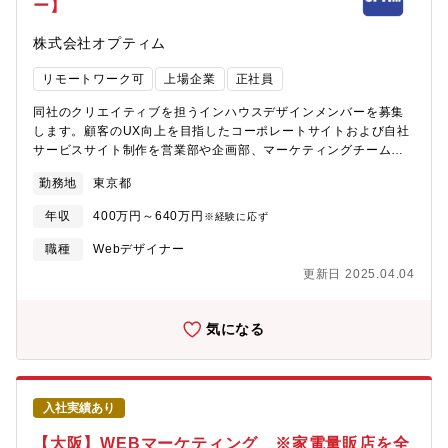
ー】
索意図分析、コンテンツ企画立案■既存コンテンツの改善（構成・
当該案件では、チーム内に対してはもちろんお客様に対してもど
内部リンク・リライト方針策定など）■各種分析ツールを用いた数
んどん意見を発信することが良いとされています。成果が上がり
株式会社オプティム
値分析・課題抽出■施策効果検証および改善サイクルの推進■開発
そうだ、効率化できそうだという意見であれば即採用して実行す
チームとの連携によるSEO観点での開発ディレクション■複数サイ
るスピーディーな職場です。【配属予定部署】デジタルインタラ
リモートワーク可
上場企業
正社員
トを横断したSEOナレッジの展開・最適化本ポジションでは、テ
クティブ事業本部【お客様先常駐勤務について】■通常お客様先に
クニカルSEOや検索順位の改善に留まらず、ユーザー視点を起点
常駐する場合、必ずチームでの常駐となります■各チームにマネー
同社のクリエイティブを担うインハウスデザインメンバーを募集
としたメディア・コンテンツ企画を重視しています。「ユーザー
ジャーがおり、定期的にメンバーと面談しキャリアイメージのす
します。顧客のUX向上を目指したコーポレートサイトおよび自社
は何を求めて検索しているのか」「どのような情報設計が最も価
り合わせをおこない、ローテーションもおこなわれています
サービスサイト制作を営業部や企画部、マーケティングチームと
値を提供できるのか」といった本質的な問いに向き合いながら、
コミュニケーションを取り、企画提案、仕様検討、デザイン制
コンテンツやサイト全体の在り方を設計・改善していく役割を担
勤務地
東京都
作、コーディングと一貫してお任せします。また複数の並行案件
っていただきます。【ポジションの魅力】■社会インフラを支え
の場合、スポットでのスクラム業務のお願いもします。サイト設
る、手応えある仕事介護・医療・保育など、社会に不可欠なイン
年収
400万円～640万円
※経験に応ず
計やグラフィック作成などのデザイン業務とフロントエンドのエ
フラ領域を支援する事業です。自身のSEO施策がサイト成長を通
ンジニアリング業務を両立したい方にマッチします。もちろん得
職種
Webデザイナー
じて「社会課題の解決」に直結するため、数字以上の大きな貢献
意分野を活かしたい方も大歓迎です。【主な業務について】①自
実感を味わえます。■SEO×プロダクト・事業づくりへのキャリア
更新日 2025.04.04
社コーポレートサイトとサービスサイト（約40サイト）の運用/保
拡張単なる順位改善やテクニカルSEOに留まらず、「ユーザーの
守: 50%②新規サービスサイト制作: 20%③コーポレート/採用サイ
本質的な悩み」に向き合い、コンテンツやサイト設計そのものを
ト提案と制作: 15%④バナー制作: 5%⑤社内業務/チームコミュニ
気になる
企画します。SEOを軸にプロダクト開発・事業づくりに深く関わ
ケーション: 10%主に①のサービス毎の情報更新や改善業務が半分
ることで、マーケターとしての市場価値を高められます。また、
程度です。次いで、②③の新規プロダクトやコーポレートに付随
データの分析や基盤構築等、エンジニアやデータ領域においても
するサイトの新規構成、設計、制作の一貫業務を担っていただき
BPR組織と連携しています。■SEOを中長期目線で捉える環境検
ます。④は隔月の対応、⑤週次のチームMTGや案件毎の進捗管理
索環境を取り巻く状況は、AIOの進展などにより大きな変化と不確
入社実績あり
を伴う一般的なミーティング、チーム目標企画立案や運用効率化
実性を伴っています。そのような環境下においても、当社はSEO
のマニュアル作成、自社事務業務（稟議/請求処理）などの業務に
【大阪】WEBマーケティング ※家電量販店を全
を短期的な施策ではなく、事業成長を支える重要なドライバーと