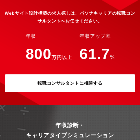
定キャリア】短期的Webデザイナーとして、同社サイトの新規・
改修デザインを担当し、成果最大化に貢献。早期に自立し、若手
Webサイト設計構築の求人探しは、パソナキャリアの転職コン
メンバーの育成にも携わっていただきます。中長期的専門領域で
サルタントへお任せください。
成果を生み出すスペシャリスト職や、部門での成果に貢献するマ
ネジメント職へのキャリアアップを目指せます。あなたのキャリ
アプランに合わせて、幅広い挑戦が可能です。
年収
年収アップ率
800
61.7
万円以上
%
転職コンサルタントに相談する
年収診断・
キャリアタイプシミュレーション