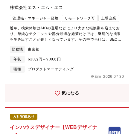
プでWebマーケティングの業務に関われるので自身の成長に直結
株式会社エス・エム・エス
するのが魅力です。■制作会社だからこそスペシャリティを極める
ことができる制作会社だからこそデジタルマーケティングにおい
管理職・マネージャー経験
リモートワーク可
上場企業
て幅広く新しいことに挑戦することができます。様々な領域にお
けるスペシャリストがいるため、さらに学び専門性を高めていく
近年、検索体験はAIOの登場などにより大きな転換期を迎えてお
ことができます。■働きやすい職場環境福利厚生が充実しており、
り、単純なテクニックや部分最適な施策だけでは、継続的な成果
残業時間も平均25時間/月程度。デジタルマーケティング事業にお
を生み出すことが難しくなっています。その中で当社は、SEOを
いては、女性の就業率も高くメンバーの6割が女性。研修制度も充
短期的な集客手法としてではなく、ユーザーにとって価値ある情
実している為、スキルアップや新たな領域のチャンレンジにも安
勤務地
東京都
報提供と事業成長を両立させるための中核的な取り組みとして位
心。■時代のニーズに合わせた体制拡大デジタルエクスペリエンス
置づけ、より一層の強化を進めています。これまでは限られた体
本部では国内のみならず、海外にも拠点を拡大、体制のグローバ
年収
620万円～900万円
制の中でSEO施策を推進してきましたが、サイト数の増加や施策
ル化を図り、案件拡大に伴う体制強化を図っています。【同社の
の高度化に伴い、ユーザー視点とデータ分析の両面からSEOをリ
職種
プロダクトマーケティング
環境について】■徹底的に成果にこだわります今までの職場で
ードできる専門人材の必要性が高まってきました。特定のサイト
「PDCAを回そうとしたがうまくいかなかった」「作ったら作り
更新日 2026.07.30
だけでなく、ゆくゆくは複数サイトを横断しながら中長期的な
っぱなし」「自分が関わった案件がどのような成果を生み出した
SEO戦略を描き、実行まで担っていただける方をお迎えしたいと
のか分からない」というご経験はありませんか？当該案件では、
考えています。【ミッション】介護・医療・障害福祉・保育領域
気になる
目標を立ててそれに対しての達成度を週次で確認し、目標までの
を中心としたデータベース型サイトおよびコンテンツメディアの
数字が足りていないければ何をするべきか、ということに知恵を
SEO推進を担っていただきます。同社では、職種・業界特化型サ
絞ります。そのような環境で自身が考えた企画や施策がどのよう
イトから、業界横断型の大規模サイトまで約20サイトを運営して
な成果を生むのかを徹底的に追ってみませんか？■意見を発信する
います。ご経験・スキルに応じて、1サイトから複数サイトを横断
ことは良いことだという文化が浸透しています「意見を言いづら
入社実績あり
したSEO設計・改善をお任せします。【職務内容】ご経験に応じ
い」「意見を言っても聞き入れてもらえない」ということに不満
て以下のような業務をお任せします。■データベースサイト／コン
インハウスデザイナー【WEBデザイナ
を持ったご経験はありませんか？お客様企業内に意見を発信する
テンツメディアにおけるSEO戦略設計・実行■キーワード設計、検
ことは良いことだという文化が浸透しているということもあり、