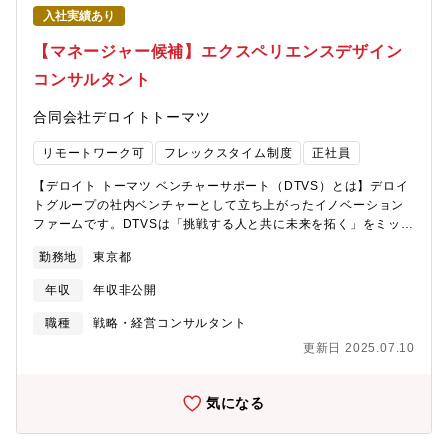
入社実績あり
【マネージャー候補】エクスペリエンスデザイン
コンサルタント
合同会社デロイトトーマツ
リモートワーク可
フレックスタイム制度
正社員
【デロイト トーマツ ベンチャーサポート（DTVS）とは】デロイ
トグループの社内ベンチャーとして立ち上がったイノベーション
ファームです。DTVSは「挑戦する人と共に未来を拓く」をミッシ
ョンに、様々なバックグラウンドやナレッジを持つプロフェッシ
勤務地
東京都
ョナルがチームとなり、スタートアップ支援、新規事業創出支
援、官公庁や自治体との連携によるイノベーターの育成支援を軸
年収
年収非公開
に、イノベーションを加速させるための事業を展開しています。
【チームのミッション、業務概要】デロイト トーマツ ベンチャー
職種
戦略・経営コンサルタント
サポート株式会社は、「挑戦する人とともに未来をひらく」をミ
更新日 2025.07.10
ッションに、ベンチャー企業・大手企業・官公庁／地方自治体等
と協働し、数多くのイノベーションを生み出す世界を目指し活動
しています。その中で、私たちのチームでは、大企業とスタート
気になる
アップの協業支援をベースに、顧客体験設計を中心としたコンサ
ルティングで事業やサービス開発を推進します。クライアントの