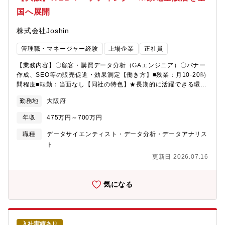
なります。【組織構成について】プロモーション・デザインユニ
して位置づけ、継続的に投資・注力していることが大きな特徴で
国へ展開
ット（今回の配属組織）マネージャー1名、社員6名、その他（業
す。腰を据えてSEOに取り組み、長期的な成果創出を目指せる環
務委託/派遣/アルバイト）6名の13名です。①プロモーションチー
境があります。
株式会社Joshin
ム：6名（社員3名/その他3名） ・上記の主業務にて記載②デザイ
ンチーム：6名（社員3名/その他3名）・ブラインディング・プロ
管理職・マネージャー経験
上場企業
正社員
ダクトUI/UX設計・印刷物やビジネスツール制作・その他イベント
対応
【業務内容】〇顧客・購買データ分析（GAエンジニア）〇バナー
作成、SEO等の販売促進・効果測定【働き方】■残業：月10-20時
間程度■転勤：当面なし【同社の特色】★長期的に活躍できる環境
2020年より「健康経営優良法人」に連続認定。従業員の健康を考
勤務地
大阪府
えた働きやすい環境づくりのため、社員の労働環境を重視した運
営を行っています。平均勤続年数は業界トップクラスの18.6年で
年収
475万円～700万円
す。★顧客満足度の高さ創業以来、応対やサービスに「まごこ
ろ」を込め、「人にしかできない価値」を提供することを大切に
職種
データサイエンティスト・データ分析・データアナリス
しています。「2025年 オリコン顧客満足度調査」においては、戸
ト
建てリフォームランキング 第1位という名誉ある賞を5年連続で受
更新日 2026.07.16
賞。地域のお客さまに寄り添い、「まずはJoshin」「やっぱり
Joshin」と言われ続ける企業を目指します。★「人こそすべて」
のジョーシンマインドお客様の暮らしがより豊かに、健やかにな
気になる
るように、常にお客様と同じ目線でサポートしていくことが喜び
であり、お客様に幸せを提供することが使命であると考えていま
す。お客様に満足してもらうためには、従業員の満足が欠かせま
せん。従業員に対しても「まごころ」を大切に、研修や資格取得
入社実績あり