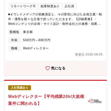
リモートワーク可
副業制度あり
正社員
■オウンドメディアの戦略策定と、その実現に向けた企画立案・制
作・運用を様々な立場で担っていただきます。【詳細業務】・
Webコンテンツの企画・サイト設計・制作会社との連携・効果検
証、分析、PDCA改善・各種LPの企画・SEO対策等【業務補
勤務地
東京都
足】・利用ツール：Googleアナリティクス、Figma【組織構成】
リテール・デジタル企画部ーカスタマーエクスペリエンス・デザ
年収
500万円～800万円
イン室ー顧客コミュニケーションGr（23名）ーコンテンツマーケ
ティングチーム★・担当者人数：5名（うち1名キャリア入行
職種
Webディレクター
者） ・男女比率：全員女性・担当者の年齢：全員30代【働き
更新日 2026.08.05
方】個人の事情に合わせた柔軟な働き方が可能です。・在宅勤
務：週半分程度・残業時間：月20時間程度・時差出勤：有（セレ
クト時差勤務制度あり）【募集背景】MUFG・三菱UFJ銀行で
気になる
は、主に個人のお客さまを対象としたオウンドメディアを運営
し、お客さまのお金に関する悩みの解決と金融行動へつなげるた
めの後押しをするために、金融経済教育を兼ねたマーケティング
を実施しています。WebサイトやSNSアカウントを通じて、一般
入社実績あり
的な金融知識や自社サービスについての理解が深まるコンテンツ
を発信しています。コンテンツをご覧になった方が「お金のこと
Webディレクター【平均残業20h/大規模
で困ったときはMUFGに相談してみよう」と感じて頂けるような
案件に関われる】
体験を提供することをめざしています。このミッションに共感
し、共に成長を目指すWebディレクターを募集しています。【キ