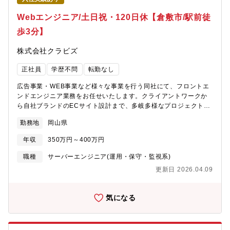
などの人材育成・自己啓発支援制度をはじめ、育児休業・時短制
度や福利厚生を整備し、従業員がより働き甲斐を感じ、長く働け
Webエンジニア/土日祝・120日休【倉敷市/駅前徒
る環境づくりに向け取り組んでいます。
歩3分】
株式会社クラビズ
正社員
学歴不問
転勤なし
広告事業・WEB事業など様々な事業を行う同社にて、フロントエ
ンドエンジニア業務をお任せいたします。クライアントワークか
ら自社ブランドのECサイト設計まで、多岐多様なプロジェクトに
関わることが可能です。《具体的な業務内容》■Wordpress・
勤務地
岡山県
Shopify等を活用した、HTML/CSS、JavaScript（jQuery）によ
るレスポンシブWebサイトの構築■SEO対策や既存Webサイトの
年収
350万円～400万円
保守・メンテナンス対応■サーバー・ドメインの取得作業 など
【期待していること】入社後は、今までの知識をベースに業務を
職種
サーバーエンジニア(運用・保守・監視系)
お任せいたします。自身での学習も続けながらエンジニアとして
更新日 2026.04.09
幅広いスキルを身に付けていただく事を期待しています。
気になる