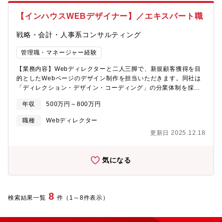
抱えるあらゆる課題に対し、オンラインからオフラインを含めた
全てのタッチポイントに対して、生活者のインサイトに基づく体
【インハウスWEBデザイナー】／エキスパート職
験を設計し解決していきます。また、同社の根幹である新規事業
のコンサルティング支援にも積極的に関与して頂きたく、同社は
戦略・会計・人事系コンサルティング
クロスアサインを基本としているため、いくつかの既存コンサル
ティング案件にも、ご経験を活かして関わっていただきます。
管理職・マネージャー経験
【具体案件、主な支援内容】新規事業開発におけるアイディエー
ション業務支援事業課題や社会課題、顧客のニーズをふまえた新
【業務内容】Webディレクターと二人三脚で、新規顧客獲得を目
しいサービスの開発、既存サービスの再設計およびその支援プロ
的としたWebページのデザイン制作を担当いただきます。同社は
ジェクトマネジメント、ディレクション市場調査、インサイト分
「ディレクション・デザイン・コーディング」の分業体制を採用
析、定量・定性分析、ターゲティング分析★ビジネスモデル開
しており、デザインに集中できる環境です。デザイン制作後はコ
年収
500万円～800万円
発、サービス要件定義ペルソナ分析、カスタマージャーニー設計
ーダーが実装を担当し、公開後はディレクターが効果検証 → 改善
ワークショップ設計、ファシリテーション★【業務のやりがい、
と進めます。効果検証結果は、デザイナーにも共有されますの
職種
Webディレクター
目指す世界観】デロイトグループとして、成長戦略に特化した起
で、ディレクターとともに成果最大化につながる改善案を検討し
更新日 2025.12.18
業家コンサル集団の中で、一緒にアジアNo1ファームを目指すべ
ます。さらに、他部署からの依頼によるWebページ制作もあり、
く活躍して頂きます。アジアNo1ファームになるべく、ステーク
社内連携を通じて幅広いデザイン領域に挑戦可能です。●具体的な
ホルダーの最大化は同社にとっても急務となっており、新規事業
業務例・同社Webサイトのサービスページなどのデザイン制作・
気になる
という急拡大な市場におけるデジタルマーケティングのデファク
サイト設計・要件定義・ページデザインの検討・決定・効果検証
トスタンダードを、一緒に創造していきましょう。
に基づく改善提案・若手デザイナーの育成・品質管理※制作環
境：Windows【このポジションの魅力】・内製化だからこそ、自
分が手掛けたデザインの効果をすぐに確認でき、 結果に基づく
8
検索結果一覧
件（1～8件表示）
改善提案がダイレクトに反映されます・デザインが事業成果に直
結するため、仕事の価値を実感できます・デザインに集中できる
分業体制・若手育成を通じて、組織づくりにも貢献できます【想