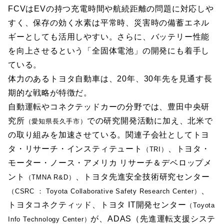
FCVはEVの持つ充電時間や航続距離の問題に対応しや
すく、保存の効く水素は平常時、災害時の備蓄エネル
ギーとしても活用しやすい。さらに、バッテリー性能
を向上させるという「全固体電池」の開発にも着手し
ている。
体力のあるトヨタ自動車は、20年、30年先を見通す長
期的な戦略が特徴だ。
自動運転やコネクテッドカーの分野では、豊田中央研
究所
での研究開発活動に加え、北米で
（愛知県長久手市）
の取り組みを加速させている。関連子会社としてトヨ
タ・リサーチ・インスティテュート
、トヨタ・
（TRI）
モーター・ノース・アメリカ リサーチ＆デベロップメ
ント
、トヨタ先進安全技術研究センター
（TMNA R&D）
、
（CSRC ： Toyota Collaborative Safety Research Center）
トヨタコネクティッド、トヨタ IT開発センター
（Toyota
が、ADAS（先進運転支援システ
Info Technology Center）