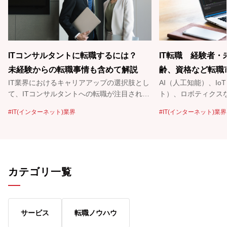
ITコンサルタントに転職するには？
IT転職 経験者
未経験からの転職事情も含めて解説
齢、資格など転職
IT業界におけるキャリアアップの選択肢とし
AI（人工知能）、I
て、ITコンサルタントへの転職が注目されて
ト）、ロボティクスな
います。ITコンサルタントはITを活用して企
覚ましく、多様な分野
IT(インターネット)業界
IT(インターネット)業界
業の経営課題を解決する、やりがいのある仕
います。そこで、未経
事です。 一方で、ITコンサルタントへ転職し
は可能なのか？ 面
たくても、業務について未経験であることな
トなど、IT業界への
どを理由に、転職できる自信を持てず、決断
疑問に、パソナキャ
できずにいる方もいるでしょう。 この記事
アドバイザーと、キ
カテゴリ一覧
では、仕事内容やメリットなど、未経験から
答えてもらいました
ITコンサルタントに転職するために必要な情
報を網羅的に解説しています。年収相場や転
職に有利な資格も紹介していますので、ITコ
サービス
転職ノウハウ
ンサルタントへの転職を検討している方はぜ