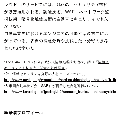
ラウド上のサービスには、既存のITセキュリティ技術
がほぼ適用される。認証技術、WAF、ネットワーク監
視技術、暗号化通信技術は自動車セキュリティでも欠
かせない。
自動車業界におけるエンジニアの可能性は多方向に広
がっている。各自の得意分野や挑戦したい分野の参考
となれば幸いだ。
*1:2014年、IPA（独立行政法人情報処理推進機構）調べ「
情報セ
キュリティ人材育成に関する基礎調査
」
*2:「情報セキュリティ分野の人材ニーズについて」
http://www.meti.go.jp/committee/sankoushin/shojo/johokeizai/it_j
*3:米国自動車技術会（SAE）が提示した自動運転のレベル
http://www.kantei.go.jp/jp/singi/it2/senmon_bunka/detakatsuyokib
執筆者プロフィール