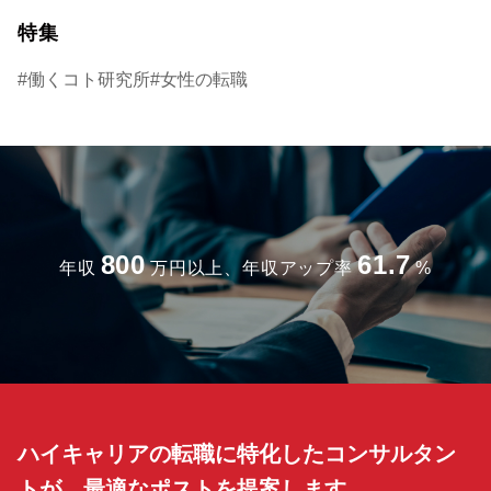
特集
働くコト研究所
女性の転職
800
61.7
年収
万円以上、年収アップ率
%
ハイキャリアの転職に特化したコンサルタン
トが、最適なポストを提案します