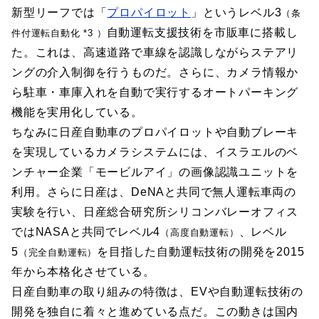
新型リーフでは「
プロパイロット
」というレベル3
（条
自動運転支援技術を市販車に搭載し
件付運転自動化 *3 ）
た。これは、高速道路で車線を認識しながらステアリ
ングの介入制御を行うものだ。さらに、カメラ情報か
ら駐車・車庫入れを自動で実行するオートパーキング
機能を実用化している。
ちなみに日産自動車のプロパイロットや自動ブレーキ
を実現しているカメラシステムには、イスラエルのベ
ンチャー企業「モービルアイ」の画像認識ユニットを
利用。さらに日産は、DeNAと共同で無人運転車両の
実験を行い、日産総合研究所シリコンバレーオフィス
ではNASAと共同でレベル4
、レベル
（高度自動運転）
5
を目指した自動運転技術の開発を2015
（完全自動運転）
年から本格化させている。
日産自動車の取り組みの特徴は、EVや自動運転技術の
開発を独自に着々と進めている点だ。この動きは国内