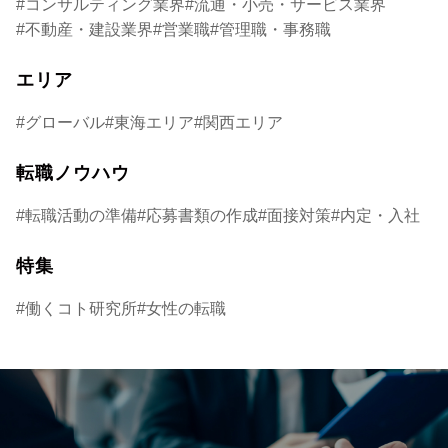
コンサルティング業界
流通・小売・サービス業界
不動産・建設業界
営業職
管理職・事務職
エリア
グローバル
東海エリア
関西エリア
転職ノウハウ
転職活動の準備
応募書類の作成
面接対策
内定・入社
特集
働くコト研究所
女性の転職