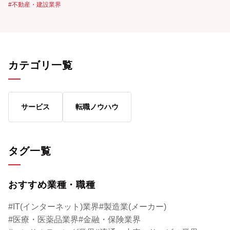
不動産・建設業界
す。特に、営業や施工管理といった労働集約
型の職種は慢性的に人手不足が続いており、
現場で即戦力として活躍できる方であれば40
代でもご転職できる可能性が十分にありま
す。 不動産・建設業界への転職を検討され
カテゴリ一覧
ている方は、ぜひ今後の参考にしてみてくだ
さい。
サービス
転職ノウハウ
タグ一覧
おすすめ業種・職種
IT(インターネット)業界
製造業(メーカー)
医療・医薬品業界
金融・保険業界