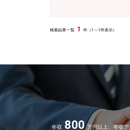
の全体管理も担当します。(3) アセ
中核となるITサービス・アセットを開
あれば、海外のリーダーが主導するこ
ットを海外へ輸出する、海外で開発さ
1
検索結果一覧
件（1～1件表示）
はAIセキュリティに関するアセット開
サービス・ランサムウェア攻撃対策に特
ェア拡大に向けてプレゼンスを高める
るプレゼンテーションを行い、マジック
掲載し、社内外に対してセキュリティビ
ンスビジネスシーズとなるセキュリテ
先進国家のメンバーからの情報提供を
検討、製品ベンダーとの業務提携などを
所属して頂き、リーダーをつとめてい
して頂いて幅を広げていただくことも可
800
年収
万円以上、年収ア