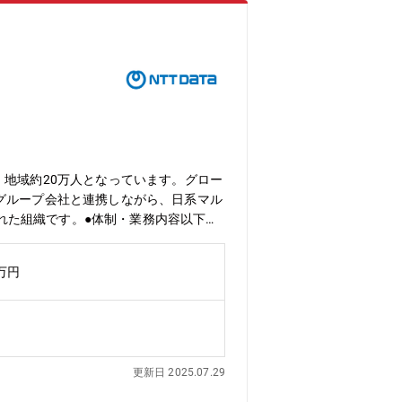
・地域約20万人となっています。グロー
グループ会社と連携しながら、日系マル
された組織です。●体制・業務内容以下の
ネットワークに関するビジネスの戦
のNTTデータのグループ会社と連携
0万円
の説明等について支援を実施するチームで
織及び同社グループ組織内をつなげる
JMNCビジネスの推進力を高めること
チームです。世界情勢やグローバルでのホ
他社の調査、同社グループでの実績調査
更新日 2025.07.29
連携して技術シーズを獲得し、ニーズと
ます。アセット開発時にはプロジェクト