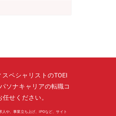
ジネスを推進するチームです。サービスの
が参画しており、日本が主導することも
引します。また、日本で開発されたアセ
ビジネスの推進も担当します。特に最近
不正利用を抑止・検知する内部不正対策
発したサービスを市場に対して周知し、シ
ます。調査依頼への回答や調査員に対す
リースやセキュリティ関連記事をHPに
ースします。(5) パートナーアライア
す。北米やイスラエルなど技術に関する
リング、サービスとして提供する製品の
アまずは5つのチームのうち1つ以上に
とも可能ですし、他チームの仕事に従事
スペシャリストのTOEI
を現地で実施することがあります。
、パソナキャリアの転職コ
お任せください。
求人や、事業立ち上げ、IPOなど、サイト