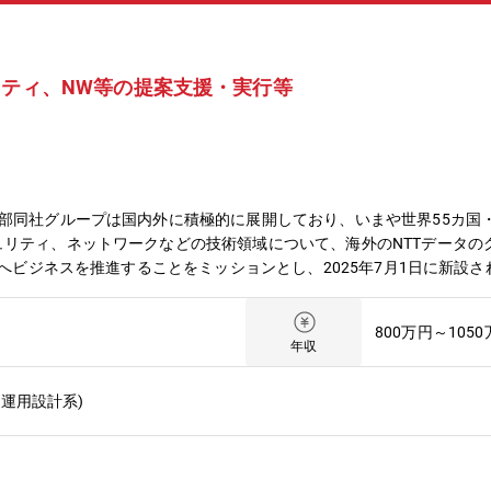
リティ、NW等の提案支援・実行等
部同社グループは国内外に積極的に展開しており、いまや世界55カ国
リティ、ネットワークなどの技術領域について、海外のNTTデータの
客へビジネスを推進することをミッションとし、2025年7月1日に新設
以上のチームに所属します。チーム同士が相互に連携してセキュリティ、
を実現させます。(1) JMNCの顧客への提案支援国内関係組織や海外
800万円～105
リング、ヒアリング結果に基づく提案内容検討、 JMNCへの提案内容
年収
の顧客の成功を一緒に検討し顧客へ働きかける、顧客と同社グループ組
ことも含む）、顧客の設定、活動プロセスを最適化すること等を通じて
運用設計系)
マネジメントオフィスセキュリティ、ネットワークのサービスを企画する
、新技術を含めたセキュリティ、ネットワークの技術の動向調査や競合
ジネスのニーズを見つけます。また、パートナーアライアンスチームと
ービスを企画します。市場投入戦略や収益予測、予算獲得と実行を進め