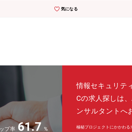
ット開発/ビジネス推進企画をITサービス・アセットとして形式化し、ビ
気になる
発します。プロジェクトには世界各国のメンバーから集まったメンバー
ともあります。アセット開発に最も適したリーダーがプロジェクトを牽
れたアセットを国内へ輸入することによって、アセットをベースとした
発やビジネスの推進にも注目しています。＜アセット例＞・機密情報の
化したリスク評価およびサイバーリカバリーサービス(4) AR/PR開
チームです。ARは、ガートナーやエベレストなどの調査会社に対応し
クアドラント等で高評価を得るべく動きます。また、PRは、プレスリ
ジネス活動をアピールします。毎月10～15本ほど日本語・英語にてリリ
ィやネットワークの技術を調査し、アライアンス活動を進めるチームで
もとに、新製品や新機能の調査、将来性の予測、製品ベンダーへのヒア
海外グループ会社と連携して推進します。●入社後に想定されるキャリ
ただきます。その後、チームをリードするキャリアを続けていただくこ
情報セキュリティ
能です。JMNCの顧客へ提案する際には、顧客先の国へ出張し、提案
Cの求人探しは
ンサルタントへ
61.7
極秘プロジェクトにかかわる
ップ率
%