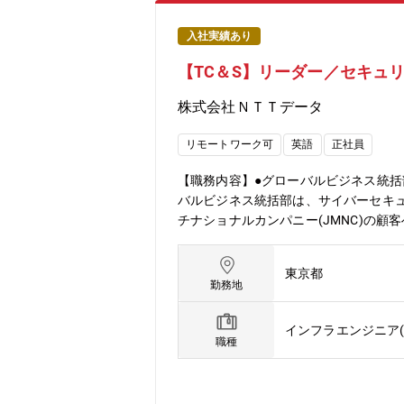
入社実績あり
【TC＆S】リーダー／セキュ
株式会社ＮＴＴデータ
リモートワーク可
英語
正社員
【職務内容】●グローバルビジネス統括
バルビジネス統括部は、サイバーセキュ
チナショナルカンパニー(JMNC)の顧
5チームがあり、国内メンバーは1つ
略・企画、アセット開発、市場投入・展開
東京都
し、JMNCの顧客に対する要件のヒア
勤務地
す。それらの活動においては、JMNC
（高品質のノウハウ・方法論を共有する
インフラエンジニア(
も求めらます。(2) ストラテジー/
職種
ットトピック、トレンドなどを踏まえ
などを世界各国と連携して実施し、ビ
シーズからグローバルで展開可能なサ