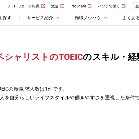
U・I・Jターン転職
派遣
ProShare
パソナで働く
企
を探す
サービス紹介
転職ノウハウ
よくあ
シャリストのTOEIC
のスキル・経
EICの転職 求人数は1件です。
人を自分らしいライフスタイルや働きやすさを重視した条件