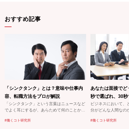
おすすめ記事
「シンクタンク」とは？意味や仕事内
あなたは面接でど
容、転職方法をプロが解説
秒で選ばれ、30
「シンクタンク」という言葉はニュースなど
ビジネスにおいて、
メージ戦略を考え
でよく耳にするが、あらためて何のことかと
分がどんな人間なの
聞かれると……「本当はよくわからない！」
しい。特に時間が限
働くコト研究所
働くコト研究所
という人も多いのでは？ シンクタンク
るものだろう。どう
（Think Tank）を直訳すると「頭脳集団」。
好印象を持ってもらえる