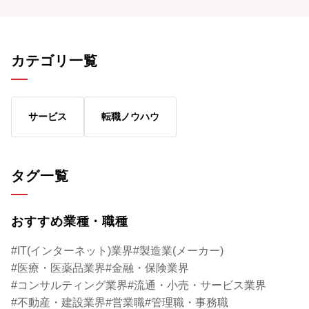
なにそれ、ちょっとカッコいいかも……。
こで有効になるのが
そもそも、シンクタンクはどんな仕事をして
と話すのは、政治家
いるのか。どうすればシンクタンクで働くこ
レゼントレーニング
カテゴリ一覧
とができるのか。日本生命グループのシンク
ングなどを手がけて
タンク、ニッセイ基礎研究所の経営企画部・
さん。イメージ戦略
鈴木慎司さんにお話を伺ってみた。
活用法について教え
サービス
転職ノウハウ
タグ一覧
おすすめ業種・職種
IT(インターネット)業界
製造業(メーカー)
医療・医薬品業界
金融・保険業界
コンサルティング業界
流通・小売・サービス業界
不動産・建設業界
営業職
管理職・事務職