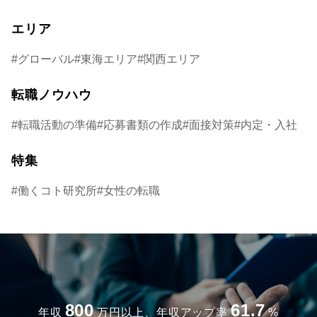
エリア
グローバル
東海エリア
関西エリア
転職ノウハウ
転職活動の準備
応募書類の作成
面接対策
内定・入社
特集
働くコト研究所
女性の転職
800
61.7
年収
万円以上、年収アップ率
%