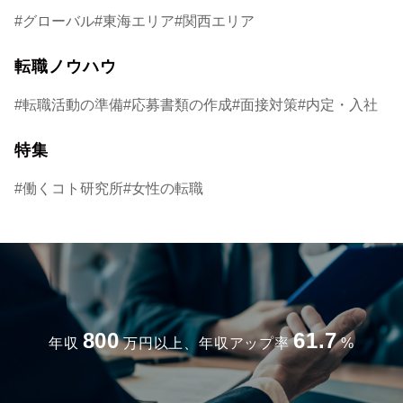
グローバル
東海エリア
関西エリア
転職ノウハウ
転職活動の準備
応募書類の作成
面接対策
内定・入社
特集
働くコト研究所
女性の転職
800
61.7
年収
万円以上、年収アップ率
%