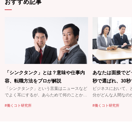
おすすめ記事
「シンクタンク」とは？意味や仕事内
あなたは面接でど
容、転職方法をプロが解説
秒で選ばれ、30
「シンクタンク」という言葉はニュースなど
ビジネスにおいて、
メージ戦略を考え
でよく耳にするが、あらためて何のことかと
分がどんな人間なの
聞かれると……「本当はよくわからない！」
しい。特に時間が限
働くコト研究所
働くコト研究所
という人も多いのでは？ シンクタンク
るものだろう。どう
（Think Tank）を直訳すると「頭脳集団」。
好印象を持ってもらえる
なにそれ、ちょっとカッコいいかも……。
こで有効になるのが
そもそも、シンクタンクはどんな仕事をして
と話すのは、政治家