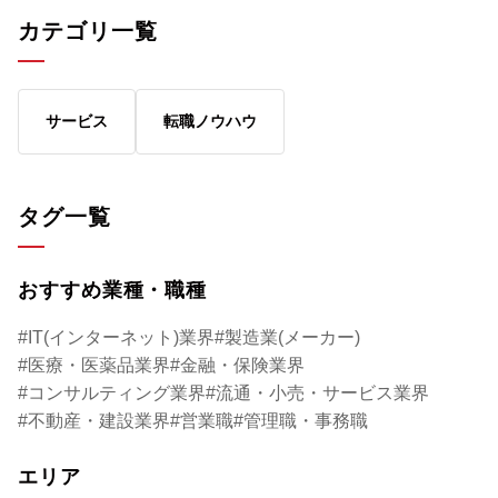
いるのか。どうすればシンクタンクで働くこ
レゼントレーニング
カテゴリ一覧
とができるのか。日本生命グループのシンク
ングなどを手がけて
タンク、ニッセイ基礎研究所の経営企画部・
さん。イメージ戦略
鈴木慎司さんにお話を伺ってみた。
活用法について教え
サービス
転職ノウハウ
タグ一覧
おすすめ業種・職種
IT(インターネット)業界
製造業(メーカー)
医療・医薬品業界
金融・保険業界
コンサルティング業界
流通・小売・サービス業界
不動産・建設業界
営業職
管理職・事務職
エリア