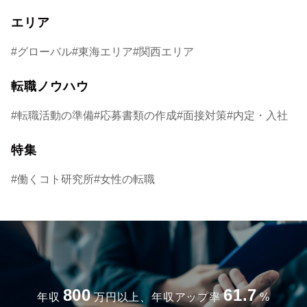
エリア
グローバル
東海エリア
関西エリア
転職ノウハウ
転職活動の準備
応募書類の作成
面接対策
内定・入社
特集
働くコト研究所
女性の転職
800
61.7
年収
万円以上、年収アップ率
%