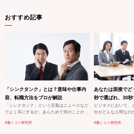
おすすめ記事
「シンクタンク」とは？意味や仕事内
あなたは面接でど
容、転職方法をプロが解説
秒で選ばれ、30
「シンクタンク」という言葉はニュースなど
ビジネスにおいて、
メージ戦略を考え
でよく耳にするが、あらためて何のことかと
分がどんな人間なの
聞かれると……「本当はよくわからない！」
しい。特に時間が限
働くコト研究所
働くコト研究所
という人も多いのでは？ シンクタンク
るものだろう。どう
（Think Tank）を直訳すると「頭脳集団」。
好印象を持ってもらえる