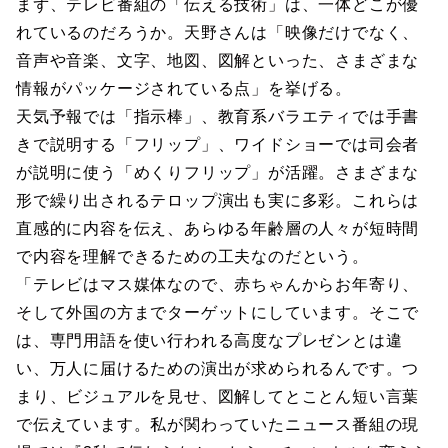
まず、テレビ番組の「伝える技術」は、一体どこが優
れているのだろうか。天野さんは「映像だけでなく、
音声や音楽、文字、地図、図解といった、さまざまな
情報がパッケージされている点」を挙げる。
天気予報では「指示棒」、教育系バラエティでは手書
きで説明する「フリップ」、ワイドショーでは司会者
が説明に使う「めくりフリップ」が活躍。さまざまな
形で繰り出されるテロップ演出も実に多彩。これらは
直感的に内容を伝え、あらゆる年齢層の人々が短時間
で内容を理解できるための工夫なのだという。
「テレビはマス媒体なので、赤ちゃんからお年寄り、
そして外国の方までターゲットにしています。そこで
は、専門用語を使い行われる高度なプレゼンとは違
い、万人に届けるための演出が求められるんです。つ
まり、ビジュアルを見せ、図解してとことん短い言葉
で伝えています。私が関わっていたニュース番組の現