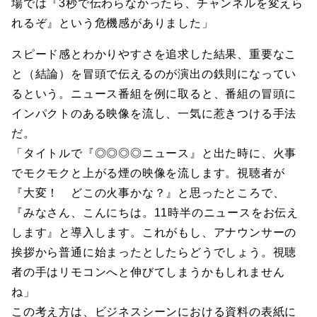
場では『3秒で伝わらなかったら、チャンネルを変えら
れるぞ』という危機感がありました」
スピード感とわかりやすさを追求した結果、重要なこ
と（結論）を冒頭で伝えるのが演出の鉄則になってい
るという。ニュース番組を例に取ると、番組の冒頭に
インパクトのある映像を流し、一気に惹きつける手法
だ。
「タイトルで『◎◎◎◎ニュース』と出た時に、火事
でモクモクと上がる煙の映像を流します。視聴者が
『大変！ どこの火事かな？』と思ったところで、
『みなさん、こんにちは。11時半のニュースをお伝え
します』と導入します。これがもし、アナウンサーの
挨拶から普通に始まったとしたらどうでしょう。視聴
者の手はリモコンへと伸びてしまうかもしれません
ね」
この考え方は、ビジネスシーンにおける資料の表紙に