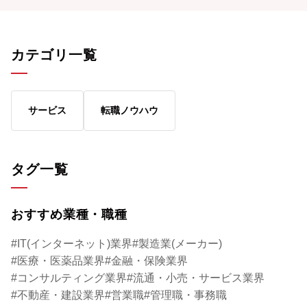
なにそれ、ちょっとカッコいいかも……。
こで有効になるのが
そもそも、シンクタンクはどんな仕事をして
と話すのは、政治家
いるのか。どうすればシンクタンクで働くこ
レゼントレーニング
カテゴリ一覧
とができるのか。日本生命グループのシンク
ングなどを手がけて
タンク、ニッセイ基礎研究所の経営企画部・
さん。イメージ戦略
鈴木慎司さんにお話を伺ってみた。
活用法について教え
サービス
転職ノウハウ
タグ一覧
おすすめ業種・職種
IT(インターネット)業界
製造業(メーカー)
医療・医薬品業界
金融・保険業界
コンサルティング業界
流通・小売・サービス業界
不動産・建設業界
営業職
管理職・事務職