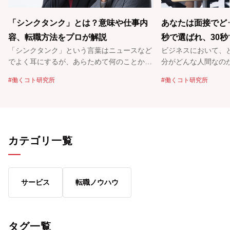
「シンクタンク」とは？意味や仕事内
あなたは面接でど
容、転職方法をプロが解説
秒で選ばれ、30
「シンクタンク」という言葉はニュースなど
ビジネスにおいて、
メージ戦略を考え
でよく耳にするが、あらためて何のことかと
分がどんな人間なの
聞かれると……「本当はよくわからない！」
しい。特に時間が限
働くコト研究所
働くコト研究所
という人も多いのでは？ シンクタンク
るものだろう。どう
（Think Tank）を直訳すると「頭脳集団」。
好印象を持ってもらえる
なにそれ、ちょっとカッコいいかも……。
こで有効になるのが
そもそも、シンクタンクはどんな仕事をして
と話すのは、政治家
いるのか。どうすればシンクタンクで働くこ
レゼントレーニング
カテゴリ一覧
とができるのか。日本生命グループのシンク
ングなどを手がけて
タンク、ニッセイ基礎研究所の経営企画部・
さん。イメージ戦略
鈴木慎司さんにお話を伺ってみた。
活用法について教え
サービス
転職ノウハウ
タグ一覧