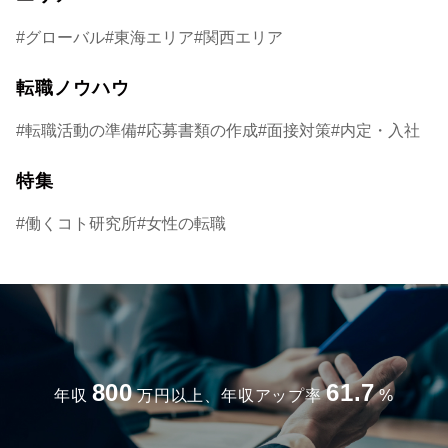
グローバル
東海エリア
関西エリア
転職ノウハウ
転職活動の準備
応募書類の作成
面接対策
内定・入社
特集
働くコト研究所
女性の転職
800
61.7
年収
万円以上、年収アップ率
%