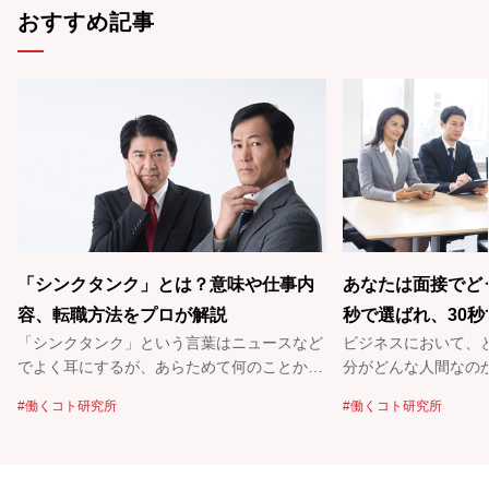
おすすめ記事
「シンクタンク」とは？意味や仕事内
あなたは面接でど
容、転職方法をプロが解説
秒で選ばれ、30
「シンクタンク」という言葉はニュースなど
ビジネスにおいて、
メージ戦略を考え
でよく耳にするが、あらためて何のことかと
分がどんな人間なの
聞かれると……「本当はよくわからない！」
しい。特に時間が限
働くコト研究所
働くコト研究所
という人も多いのでは？ シンクタンク
るものだろう。どう
（Think Tank）を直訳すると「頭脳集団」。
好印象を持ってもらえる
なにそれ、ちょっとカッコいいかも……。
こで有効になるのが
そもそも、シンクタンクはどんな仕事をして
と話すのは、政治家