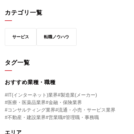
いるのか。どうすればシンクタンクで働くこ
レゼントレーニング
カテゴリ一覧
とができるのか。日本生命グループのシンク
ングなどを手がけて
タンク、ニッセイ基礎研究所の経営企画部・
さん。イメージ戦略
鈴木慎司さんにお話を伺ってみた。
活用法について教え
サービス
転職ノウハウ
タグ一覧
おすすめ業種・職種
IT(インターネット)業界
製造業(メーカー)
医療・医薬品業界
金融・保険業界
コンサルティング業界
流通・小売・サービス業界
不動産・建設業界
営業職
管理職・事務職
エリア