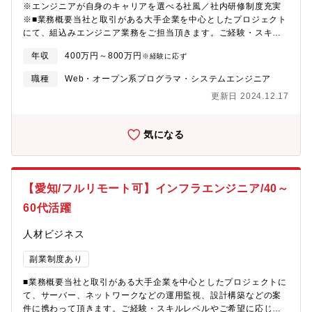
※エンジニアが自身のキャリアを選べる社風／社内研修制度充実
結するような大きなプロジェクトに携われる環境があります。エ
※■業務概要当社と取引がある大手企業を中心としたプロジェクト
ンジニアとして第一線で活躍したい方、派遣から請負、転籍…直
にて、組込みエンジニア業務をご担当頂きます。ご経験・スキル
近でも内勤に異動し新事業をスタートするなど、自身のやりたい
レベルやご希望に応じて、配属先を決定します。下記は案件の一
方向へ進むことができる、許容する社風です。※実際に30代エン
年収
400万円～800万円
※経験に応ず
部抜粋となります。・公共バスに搭載されるICカード機器の組み
ジニア発信で、現場で使用する加工品の仕入れ販売～納入の事業
込み開発・Bluetooth5.0の車載ネットワーク機器の組み込み開
を自社でスタートした事例もございます。現場での工夫改善の観
職種
Web・オープン系プログラマ・システムエンジニア
発・車載内の連携組み込みモジュールの開発※原則、配属先は本
点、エンジニアとしての関係構築などを通して、顧客先・自社の
更新日 2024.12.17
人の経験・希望するキャリアを優先して決定します。■研修制度研
双方にとってメリットになる事業提案～導入を実施しています。
修制度を活用して、日々の業務をこなしながらキャリアアップ・
キャリアチェンジを目指すことができます。(社員用HPに教育用の
気になる
動画や課題をカリキュラム化して、ご自身のペースで習得可能で
す)エンジニアとしてのスキルアップはもちろん、製造系・物流系
等の異業種に挑戦する社員もおり、知識・経験をベースとして
様々なことにチャレンジできる環境です。■ベテランエンジニアか
【愛知/フルリモート可】インフラエンジニア/40～
らノウハウ吸収！エンジニアとして30年以上(設計、評価、生産技
術等)経験している方が講師として、社員への技術継承をしていき
60代活躍
ます。(2014年入社男性50代)更なる当社の技術力の底上げを目指
し、2022年1月に新事業を発足。教育や受託案件に対応できるよ
人材ビジネス
う内勤へ異動され、機電エンジニアの設計や生産技術に関する教
育が受けられる体制を整えています。■工夫・改善・挑戦する社風
副業制度あり
エンジニアがやりたい方向へ進んでいける会社です。当社エンジ
■業務概要当社と取引がある大手企業を中心としたプロジェクトに
ニアの平均年齢は若く、入社して間もない社員でも会社事業に直
て、サーバー、ネットワークなどの運用監視、設計構築などの案
結するような大きなプロジェクトに携われる環境があります。エ
件に携わって頂きます。ご経験・スキルレベルやご希望に応じて
ンジニアとして第一線で活躍したい方、派遣から請負、転籍…直