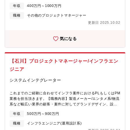
製造、小売など幅広い領域の開発プロジェクトシステム企画やIT
ができる、許容する社風です。※実際に30代エンジニア発信で、
年収
400万円～1000万円
戦略から、テスト計画の立案、体制構築、組織運営まで、プロジ
現場で使用する加工品の仕入れ販売～納入の事業を自社でスター
ェクトの最上流から全体を設計・統括する設計・開発・運用や各
トした事例もございます
職種
その他のプロジェクトマネージャー
工程における常務支援のプロジェクトに従事して頂きます。大手
更新日 2025.10.02
企業からの一次請けが中心(予算規模は8億～10億)【例】・大規模
システムにおけるUI及び業務改善・ECショップ運営会社向け
SaaSサービスの開発・システムパッケージカスタマイズ開発■具
気になる
体的な仕事内容■・WEBシステム、業務システム、スマートフォ
ンアプリなどのシステム開発・オンプレミス、クラウドサービス
によるインフラ環境構築・導入支援・AIやIoTを使用したシステム
開発・DX導入支援などお客様のあらゆる課題解決・メンバーの工
【石川】プロジェクトマネージャー/インフラエン
数管理/タスク管理/業務報告/技術サポート/育成・顧客への提案、
顧客企業の開拓支援・上流設計、開発各工程における業務支援※
ジニア
若手でも積極的にリーダー職へチャレンジ出来る環境です。 (若手
採用実績あり)※あなたのスキル・希望に合った配属先を決定しま
システムインテグレーター
す。■お任せしたいプロジェクト・実例■◎大手コンビニエンスス
トアのスマホ向けアプリ開発◎大手カーリース会社のSalesforce
これまでのご経験に合わせてインフラ案件におけるPLもしくはPM
導入・支援◎製菓業様 工程管理システム開発◎小売業様IT部門の
業務を担当頂きます。【職務内容】製造メーカー/エンタメ系/物流
立ち上げと開発内製化支援◎クレジットカード会社様 システム
系など幅広い業界の顧客・案件に対してグランドデザイン、設
開発◎通販会社様 基幹システムリプレイス開発etc..■主な業界
計・構築、検証、リリースなど、多様なプロジェクトマネジメン
■・金融：銀行、証券、生命/損保保険、FX、電子マネーなど・流
年収
500万円～900万円
トを担当いただきます。■顧客折衝や要件定義などの上流工程■プ
通：流通、小売りなど・パッケージソフトウェア：医療、財務会
ロジェクト全体の管理■設計、構築業務※自社サービスや受託開発
計、販売管理、在庫管理、人事給与など【募集背景】組織強化の
職種
インフラエンジニア(運用設計系)
など様々な案件がございます。【具体的な職務内容】■各顧客のイ
ための増員【入社事例】■40代前半／Sler など数社にて、物流系