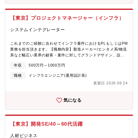
に一貫して従事頂きます。■国内外のIT商材の取り入れも行ってお
幅広くご対応頂けます。(コーポレートサイト、会員制サイト、大
ります。※ご経験に応じて業務をお任せします。 ※自身のキャリ
規模なポータルサイト)■スピンメディア：
アに併せて配属します【プロジェクト一例】■大規模ネットワーク
https://solutions.ostechnology.co.jp/spinmedia.html動画・静止
【東京】プロジェクトマネージャー（インフラ）
のシステム提案・設計・構築■クラウドサービス向けサーバ運用監
画・メタデータ・リンク等 あらゆるマルチメディアに対応した
視■金融系情報基盤のリプレース■医療機器系DWH基盤保守■旅行
電子出版物プラットフォームです。独自フォーマットをあらゆる
システムインテグレーター
業・畜産業における管理システムのクラウド化■社内ポータル移行
環境にてスムーズに再現が可能です。※特許取得済み超高速配信
（製造業）【同社の魅力】■業界最大規模：グループでITエンジニ
技術です！■DATADOG：
アが2万人近く在籍しているSES、受託開発事業を行っている会社
これまでのご経験に合わせてインフラ案件におけるPLもしくはPM
https://solutions.ostechnology.co.jp/datadog.html運用監視のす
で日本最大規模の企業です。■成長・キャリアUP：開発センター
業務を担当頂きます。【職務内容】製造メーカー/エンタメ系/物流
べてを解決する統合サービスです。運用監視業務の品質向上とコ
を持っているほか、企画や自社パッケージ開発、複数業界の案件
系など幅広い業界の顧客・案件に対してグランドデザイン、設
スト削減を同時実現いまやアプリケーションパフォーマンス管理
(医療系、製造系、機電系など..)も行っており、個人の経験・希望
計・構築、検証、リリースなど、多様なプロジェクトマネジメン
の世界的リーダーとなっています。【同社の魅力】■業界最大規
年収
500万円～1000万円
に合わせたキャリアアップ、キャリアチェンジが可能。■案件数：
トを担当いただきます。■顧客折衝や要件定義などの上流工程■プ
模：グループでITエンジニアが2万人近く在籍しているSES、受託
グループで2万人のエンジニアが働いており、全員が働けるだけの
ロジェクト全体の管理■設計、構築業務【具体的な職務内容】■各
開発事業を行っている会社で日本最大規模の企業です。(特派の会
職種
インフラエンジニア(運用設計系)
案件がございます。大まかな内訳：SES案件7割、受託案件3割程
顧客のインフラ領域における提案 - 要件定義 - 設計 - 構築業務及
社ではないです！)■成長・キャリアUP：開発センターを持ってい
更新日 2026.06.24
度■教育・研修：同社の研修制度にて、全社員が高度人材育成へ向
びプロジェクト管理業務をご担当頂きます。■大手小売り業/不動
るほか、企画や自社パッケージ開発、複数業界の案件(医療系、製
けた研修を受けることが可能です。
産業/通信キャリアなど幅広い業界の顧客に対してNW・セキュリ
造系、機電系など..)も行っており、個人の経験・希望に合わせた
ティ・クラウドなどのインフラの提案・要件定義・設計・構築プ
キャリアアップ、キャリアチェンジが可能。■案件数：グループで
気になる
ロジェクトに一貫して従事頂きます。■国内外のIT商材の取り入れ
2万人のエンジニアが働いており、全員が働けるだけの案件がござ
も行っております。※ご経験に応じて業務をお任せします。 ※自
います。大まかな内訳：SES案件7割、受託案件3割程度■教育・
身のキャリアに併せて配属します【プロジェクト一例】■大規模ネ
研修：同社が運営するKENスクールにて、全社員が高度人材育成
ットワークのシステム提案・設計・構築■クラウドサービス向けサ
へ向けた研修を受けることが可能です。通常50~100万掛かる授業
【東京】開発SE/40～60代活躍
ーバ運用監視■金融系情報基盤のリプレース■医療機器系DWH基盤
を同社は割引して受けることが出来ます。
保守■旅行業・畜産業における管理システムのクラウド化■社内ポ
人材ビジネス
ータル移行（製造業）【同社の魅力】■業界最大規模：グループで