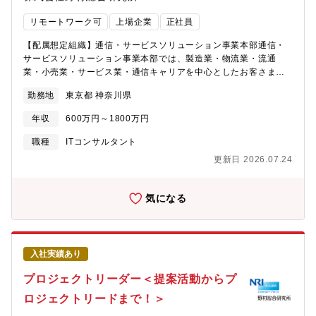
リモートワーク可
上場企業
正社員
【配属想定組織】通信・サービスソリューション事業本部通信・
サービスソリューション事業本部では、製造業・物流業・流通
業・小売業・サービス業・通信キャリアを中心としたお客さまに
対して、コンサルティングからシステム開発、エンハンス(維持保
勤務地
東京都 神奈川県
守)メントまで幅広くサービスを提供しています。＜プロジェクト
例＞大手通信キャリア：店舗・コンタクトセンターシステム構
年収
600万円～1800万円
築、ECサイト構築、ID・決済システム構築大手小売会社：ECサ
イト構築、基幹系システム構築、物流系システム構築航空会社：
職種
ITコンサルタント
ECサイト構築、データ分析基盤旅行代理店：ECサイト構築、基
更新日 2026.07.24
幹系製薬メーカー：社内OAインフラの維持保守その他、データ分
析基盤の構築など（補足：大手通信キャリア向け）お客さまと一
般ユーザーのタッチポイントとなる店舗やコンタクトセンター、
気になる
オンラインショップなどの非常に重要性の高いシステム開発を最
上流から担っています。時にはお客さまの企画部署に出向するケ
ースもあり、単なる開発パートナーではなく「ビジネスを共創す
るパートナー」として、お客さまの事業を支援しています【期待
入社実績あり
役割】より多くのお客様に対し様々なプロジェクトを展開するこ
とで、当事業本部が掲げる2030年に向けた高い事業目標を実現し
プロジェクトリーダー＜提案活動からプ
ていきたいと考えています。そのためには新たな顧客獲得が必須
ロジェクトリードまで！＞
となっております。当ポジションでは
SaaS（Salesforce,ServiceNow,Dynamics,Coupa,Boomi,Snowflake