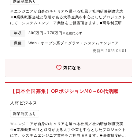
は若く、入社して間もない社員でも会社事業に直結するような大
副業制度あり
きなプロジェクトに携われる環境があります。エンジニアとして
※エンジニアが自身のキャリアを選べる社風／社内研修制度充実
第一線で活躍したい方、派遣から請負、転籍…直近でも内勤に異
※■業務概要当社と取引がある大手企業を中心としたプロジェクト
動し新事業をスタートするなど、自身のやりたい方向へ進むこと
にて、システムエンジニア業務をご担当頂きます。■研修制度研修
ができる、許容する社風です。※実際に30代エンジニア発信で、
制度を活用して、日々の業務をこなしながらキャリアアップ・キ
現場で使用する加工品の仕入れ販売～納入の事業を自社でスター
年収
300万円～770万円
※経験に応ず
ャリアチェンジを目指すことができます。(社員用HPに教育用の動
トした事例もございます
画や課題をカリキュラム化して、ご自身のペースで習得可能です)
職種
Web・オープン系プログラマ・システムエンジニア
エンジニアとしてのスキルアップはもちろん、製造系・物流系等
更新日 2025.04.01
の異業種に挑戦する社員もおり、知識・経験をベースとして様々
なことにチャレンジできる環境です。■ベテランエンジニアからノ
ウハウ吸収！エンジニアとして30年以上(設計、評価、生産技術
気になる
等)経験している方が講師として、社員への技術継承をしていきま
す。(2014年入社男性50代)更なる当社の技術力の底上げを目指
し、2022年1月に新事業を発足。教育や受託案件に対応できるよ
う内勤へ異動され、機電エンジニアの設計や生産技術に関する教
【日本全国募集】OPポジション/40～60代活躍
育が受けられる体制を整えています。■工夫・改善・挑戦する社風
エンジニアがやりたい方向へ進んでいける会社です。当社エンジ
人材ビジネス
ニアの平均年齢は若く、入社して間もない社員でも会社事業に直
結するような大きなプロジェクトに携われる環境があります。エ
副業制度あり
ンジニアとして第一線で活躍したい方、派遣から請負、転籍…直
近でも内勤に異動し新事業をスタートするなど、自身のやりたい
※エンジニアが自身のキャリアを選べる社風／社内研修制度充実
方向へ進むことができる、許容する社風です。※実際に30代エン
※■業務概要当社と取引がある大手企業を中心としたプロジェクト
ジニア発信で、現場で使用する加工品の仕入れ販売～納入の事業
にて、システムエンジニア業務をご担当頂きます。■研修制度研修