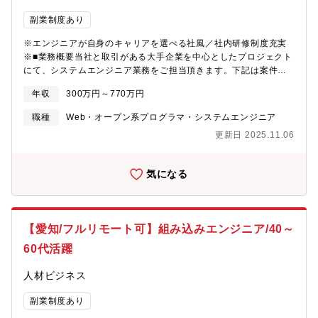
ITエンジニアが2万人近く在籍しているSES、受託開発事業を行っ
副業制度あり
ている会社で日本最大規模の企業です。■成長・キャリアUP：開
発センターを持っているほか、企画や自社パッケージ開発、複数
※エンジニアが自身のキャリアを選べる社風／社内研修制度充実
業界の案件(医療系、製造系、機電系など..)も行っており、個人の
※■業務概要当社と取引がある大手企業を中心としたプロジェクト
経験・希望に合わせたキャリアアップ、キャリアチェンジが可
にて、システムエンジニア業務をご担当頂きます。下記は案件の
能。■案件数：グループで2万人のエンジニアが働いており、全員
一部抜粋となります。・大手小売店の会員アプリ開発・某生命保
が働けるだけの案件がございます。大まかな内訳：SES案件7割、
年収
300万円～770万円
険の維持管理・新規開発/保険金領域の保守開発・【HTML/CSS、
受託案件3割程度■教育・研修：同社の研修制度にて、全社員が高
JavaScript】電子調査票の新規開発及び修正※原則、配属先は本
職種
Web・オープン系プログラマ・システムエンジニア
度人材育成へ向けた研修を受けることが可能です。
人の経験・希望するキャリアを加味して決定します。■研修制度研
更新日 2025.11.06
修制度を活用して、日々の業務をこなしながらキャリアアップ・
キャリアチェンジを目指すことができます。(社員用HPに教育用の
動画や課題をカリキュラム化して、ご自身のペースで習得可能で
気になる
す)エンジニアとしてのスキルアップはもちろん、製造系・物流系
等の異業種に挑戦する社員もおり、知識・経験をベースとして
様々なことにチャレンジできる環境です。■ベテランエンジニアか
らノウハウ吸収！エンジニアとして30年以上(設計、評価、生産技
【愛知/フルリモート可】組み込みエンジニア/40～
術等)経験している方が講師として、社員への技術継承をしていき
ます。(2014年入社男性50代)更なる当社の技術力の底上げを目指
60代活躍
し、2022年1月に新事業を発足。教育や受託案件に対応できるよ
う内勤へ異動され、機電エンジニアの設計や生産技術に関する教
人材ビジネス
育が受けられる体制を整えています。■工夫・改善・挑戦する社風
エンジニアがやりたい方向へ進んでいける会社です。当社エンジ
副業制度あり
ニアの平均年齢は若く、入社して間もない社員でも会社事業に直