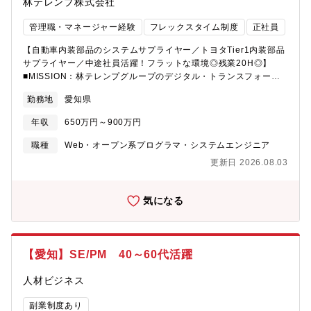
林テレンプ株式会社
らのご相談を受けて、新しい仕事につながる事例が多くありま
提案・要件定義：資料作成・お客様、他ベンダーとの打ち合わ
す。・お客さまの事業特性上、非常に高品質なシステム開発が求
せ・基本設計：設計書作成・お客様、他ベンダーとの打ち合わ
管理職・マネージャー経験
フレックスタイム制度
正社員
められます。また、AIなどの新しいテクノロジーの導入にも積極
せ・詳細設計、プログラミング、単体テスト：パートナーのとり
的であるため、高度なシステム開発スキルを身につけることが可
まとめ、仕様調整、QA対応・結合テスト、システムテスト：テス
【自動車内装部品のシステムサプライヤー／トヨタTier1内装部品
能です。私たちは、単なる開発ベンダーではなく、社会インフラ
ト仕様書作成、品質管理、QA対応・保守・運用：アプリ保守、問
サプライヤー／中途社員活躍！フラットな環境◎残業20H◎】
を支えるお客さまの「ビジネスを共創するパートナー」として、
い合わせ対応入社後しばらくは中規模（1～数千万円）案件の開発
■MISSION：林テレンプグループのデジタル・トランスフォーメ
伴走できるやりがいがあります。・また、新規顧客開拓もミッシ
メンバーの一員として、NRIの仕事の進め方に慣れていただきま
ーションをリードする中核メンバー、マネージャーとして活躍し
ョンであり、その過程でプロジェクトマネジメントスキルを磨く
勤務地
愛知県
す。その後、入社半年から1年を目途に、プロジェクトリーダーと
ていただく方を募集します。こちらのポジションは、経営幹部、
ことはもちろん、新規案件の獲得やプロジェクトの立ち上げに関
して顧客調整やパートナー調整を円滑に進めていただきます。契
事業部門と密接に連携し、販売・物流系の業務改革とデジタル実
わるビジネスアナリストやビジネスデベロップメントの経験を積
年収
650万円～900万円
約や収支、労務などの管理面は組織としてフォローしますので、
装を構想・企画していただく、同社の要になる組織のポジション
むことも可能・柔軟な働き方が可能で、育児等をしながら働く社
まずは開発リーダーとしての独り立ちを期待します。また新規の
です。デジタルを使って案件察知、顧客へのアプローチ、アフタ
職種
Web・オープン系プログラマ・システムエンジニア
員が多くいます。仕事・プライベート両面でロールモデルとなる
顧客獲得のための提案活動においては、当社のコンサルティング
ーサポート情報から顧客へのベストな提案の推進、先端のデジタ
方を見つけやすい環境・多くのキャリア入社社員が活躍してお
更新日 2026.08.03
事業部のメンバーと協働するケースが大半ですので、ドアノック
ル技術（IOT・AI）を使って、販売・マーケティングの現場からサ
り、重要な役職を任されている人も多くいます。入社後はキャリ
などの開拓活動は必要ありません。また、売上目標は個々のメン
プライチェーン全体を見渡した戦略的な改革にもビジネスのメン
ア入社社員とプロパー社員の間に、昇進・昇格などの差はなく、
バーには設定されていませんので、お客さまの課題解決に専念し
バーと協働で挑戦していただきます。■職務詳細：・販売・物流部
気になる
平等に評価されています
て提案活動に取り組むことができます。【仕事の魅力・やりが
門と連携したDX推進計画・業務改革立案・経営、組織のビジョン
い・キャリアパス】多様な業界のお客さまやさまざまな領域のプ
を達成するためのシステム企画、プロジェクトマネージメント・
ロジェクトに対し、新規提案から開発まで一貫して携わることが
リーダー、マネージャーとしてチーム管理やプロジェクト管理■配
できます。その過程でプロジェクトマネジメントスキルを磨くこ
属先：・経営戦略統括 ITマネジメント部配属予定のITマネジメン
【愛知】SE/PM 40～60代活躍
とはもちろん、新規案件の獲得やプロジェクトの立ち上げに関わ
ト部は全社DXの旗振り役となり、デジタルとデータを活用して業
るビジネスアナリストやビジネスデベロップメントの経験を積む
務改革を起こし続ける企業風土と仕組み創りを推進しています。
人材ビジネス
ことも可能です。＜キャリアパス＞ご経験ご志向に応じて、将来
システム開発・運用は、林テレンプグループのIT企業である
的なキャリアのモデルとして主に以下の3パターンがございます。
（株）ハイテックスが行いますが、インハウスIT部門としてハイ
副業制度あり