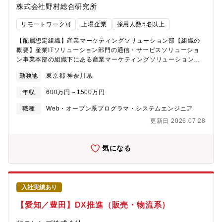
株式会社野村総合研究所
など）を中心としたソリューション導入における業務設計から導
入、活用支援をお任せします。まずは、NRI流の仕事の進め方を吸
リモートワーク可
上場企業
採用人数5名以上
収いただきながら、数年後にはプロジェクトの中核を担うプロジ
ェクトリーダー、プロジェクトマネージャーとしてご活躍いただ
【配属想定組織】産業マーケティングソリューション部【組織の
くことを期待します将来的には、プロジェクトリーダー、プロジ
概要】産業ITソリューション部門の通信・サービスソリューショ
ェクトマネージャーに加え、システム構想力や顧客との関係構築
ン事業本部の組織下にある産業マーケティングソリューション部
力を高めて事業を創造する営業企画系のスキルを伸ばす、といっ
では、ECサイトの構築、基幹系システム、物流系システム、デー
たさまざまなキャリアパスがあります【職務内容】新規顧客・案
勤務地
東京都 神奈川県
タ分析基盤の構築やOAインフラの維持保守など、多様なプロジェ
件獲得を目指し、幅広い顧客に対して業務設計からシステム開
クトを推進しています。また、当社のコンサルティング組織と協
発・導入・および活用支援に関わる下記業務をお任せ致します。
年収
600万円～1500万円
力し、産業ITソリューション部門の新規顧客の獲得や案件領域の
※入社直後は仕事の進め方に慣れていただくため、ご経験に応じ
拡大を最前線で担う役割を果たしています。＜プロジェクト事例
職種
Web・オープン系プログラマ・システムエンジニア
て以下の業務をお任せします。＜開発＞・要件確認(Fit＆Gap) ：
＞大手小売会社：ECサイト構築、基幹系、物流系製薬メーカー：
資料作成・お客様、他ベンダーとの打ち合わせ・SaaSサービス選
更新日 2026.07.28
社内OAインフラの維持保守その他、データ分析基盤の構築など
定 ：複数サービスの比較検討レポート作成、PoC実施・導入計
【募集職種の期待役割】通信・サービスソリューション事業本部
画策定 ：スケジュール作成、移行計画作成・開発、設
では2030年に向けた高い事業目標を掲げています。その達成に向
気になる
定、テスト ：委託先パートナーのとりまとめ、仕様調整、
けて当本部は顧客拡大、案件拡大戦略の要となっており、プロジ
QA対応・保守・運用 ：保守、問い合わせ対応※担
ェクトをリードしつつ、同時に新たな案件を獲得することが求め
当システムは、顧客管理、マーケティング、営業支援、カスタマ
られます。早期に中規模プロジェクトのリーダーとなっていただ
ーサポート、調達管理、その他【魅力】＜通サビ本部の特徴＞・
き、その後は新規獲得のための提案活動から受注後のマネジメン
大手通信会社を中心に、航空・旅行・製薬など多様な業界のお客
入社実績あり
トまでの一連の業務を、PMとして遂行することを期待しておりま
様のプロジェクトに対し、新規提案から開発・エンハンスまで一
す。【具体的な職務内容】具体的には、プロジェクトリーダーと
【愛知／豊田】DX推進（販売・物流系）
貫して携わることができます。・お客様先へ戦略的出向や常駐も
して以下の業務をご経験に応じてお任せします。・提案活動：お
積極的に行っており、長くお付き合いのある信頼できるお客様か
客様の課題をヒアリングし、その解決のためのソリューションを