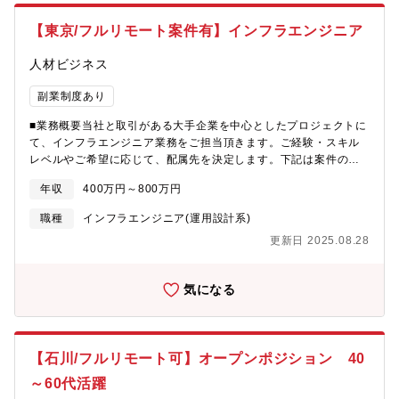
築しています・規模拡大フェーズでの役職を目指せるポジション
です【入社後の研修】・OJTを行いますが、希望者には資格勉強
【東京/フルリモート案件有】インフラエンジニア
会や外部セミナーの受講を推奨しています・時間をかけながらメ
ンバーを指導する環境です・自社内開発のため、多くのメンバー
人材ビジネス
と関わり互いの知識を高めることが可能です
副業制度あり
■業務概要当社と取引がある大手企業を中心としたプロジェクトに
て、インフラエンジニア業務をご担当頂きます。ご経験・スキル
レベルやご希望に応じて、配属先を決定します。下記は案件の一
部抜粋となります。・NATなどのネットリプレース構想検討及び
年収
400万円～800万円
構築・サーバのリプレイス作業にあたってのダウンサイジング及
びサーバ構築、検討・各NASのリプレイス検討・スポットファイ
職種
インフラエンジニア(運用設計系)
アを用いたスタンドアローンサーバの構築及び構想検討※原則、
更新日 2025.08.28
配属先は本人の経験・希望するキャリアを優先して決定します。■
研修制度研修制度を活用して、日々の業務をこなしながらキャリ
アアップ・キャリアチェンジを目指すことができます。(社員用HP
気になる
に教育用の動画や課題をカリキュラム化して、ご自身のペースで
習得可能です)エンジニアとしてのスキルアップはもちろん、製造
系・物流系等の異業種に挑戦する社員もおり、知識・経験をベー
スとして様々なことにチャレンジできる環境です。■ベテランエン
【石川/フルリモート可】オープンポジション 40
ジニアからノウハウ吸収！エンジニアとして30年以上(設計、評
価、生産技術等)経験している方が講師として、社員への技術継承
～60代活躍
をしていきます。(2014年入社男性50代)更なる当社の技術力の底