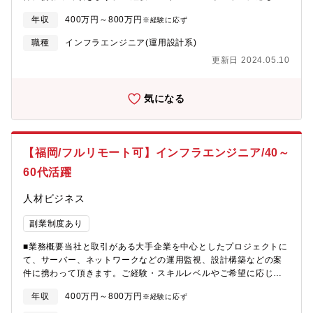
配属を決定します。【案件事例】・NATなどのネットリプレース
近でも内勤に異動し新事業をスタートするなど、自身のやりたい
年収
400万円～800万円
※経験に応ず
構想検討及び構築 ・サーバのリプレイス作業にあたってのダウン
方向へ進むことができる、許容する社風です。※実際に30代エン
サイジング及びサーバ構築、検討 ・各NASのリプレイス検討 ・ス
ジニア発信で、現場で使用する加工品の仕入れ販売～納入の事業
職種
インフラエンジニア(運用設計系)
ポットファイアを用いたスタンドアローンサーバの構築及び構想
を自社でスタートした事例もございます
更新日 2024.05.10
検討■研修制度研修制度を活用して、日々の業務をこなしながらキ
ャリアアップ・キャリアチェンジを目指すことができます。(社員
用HPに教育用の動画や課題をカリキュラム化して、ご自身のペー
気になる
スで習得可能です)エンジニアとしてのスキルアップはもちろん、
製造系・物流系等の異業種に挑戦する社員もおり、知識・経験を
ベースとして様々なことにチャレンジできる環境です。■ベテラン
エンジニアからノウハウ吸収！エンジニアとして30年以上(設計、
【福岡/フルリモート可】インフラエンジニア/40～
評価、生産技術等)経験している方が講師として、社員への技術継
承をしていきます。(2014年入社男性50代)更なる当社の技術力の
60代活躍
底上げを目指し、2022年1月に新事業を発足。教育や受託案件に
対応できるよう内勤へ異動され、機電エンジニアの設計や生産技
人材ビジネス
術に関する教育が受けられる体制を整えています。■工夫・改善・
挑戦する社風エンジニアがやりたい方向へ進んでいける会社で
副業制度あり
す。当社エンジニアの平均年齢は若く、入社して間もない社員で
■業務概要当社と取引がある大手企業を中心としたプロジェクトに
も会社事業に直結するような大きなプロジェクトに携われる環境
て、サーバー、ネットワークなどの運用監視、設計構築などの案
があります。エンジニアとして第一線で活躍したい方、派遣から
件に携わって頂きます。ご経験・スキルレベルやご希望に応じて
請負、転籍…直近でも内勤に異動し新事業をスタートするなど、
配属を決定します。【案件事例】・NATなどのネットリプレース
自身のやりたい方向へ進むことができる、許容する社風です。
年収
400万円～800万円
※経験に応ず
構想検討及び構築 ・サーバのリプレイス作業にあたってのダウン