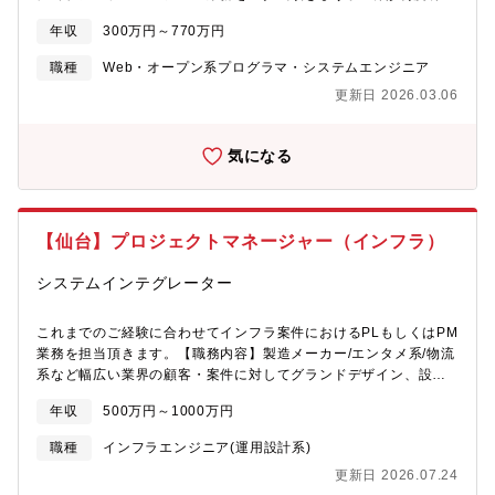
を自社でスタートした事例もございます。現場での工夫改善の観
制度を活用して、日々の業務をこなしながらキャリアアップ・キ
点、エンジニアとしての関係構築などを通して、顧客先・自社の
年収
300万円～770万円
ャリアチェンジを目指すことができます。(社員用HPに教育用の動
双方にとってメリットになる事業提案～導入を実施しています。
画や課題をカリキュラム化して、ご自身のペースで習得可能です)
職種
Web・オープン系プログラマ・システムエンジニア
エンジニアとしてのスキルアップはもちろん、製造系・物流系等
更新日 2026.03.06
の異業種に挑戦する社員もおり、知識・経験をベースとして様々
なことにチャレンジできる環境です。■ベテランエンジニアからノ
ウハウ吸収！エンジニアとして30年以上(設計、評価、生産技術
気になる
等)経験している方が講師として、社員への技術継承をしていきま
す。(2014年入社男性50代)更なる当社の技術力の底上げを目指
し、2022年1月に新事業を発足。教育や受託案件に対応できるよ
う内勤へ異動され、機電エンジニアの設計や生産技術に関する教
【仙台】プロジェクトマネージャー（インフラ）
育が受けられる体制を整えています。■工夫・改善・挑戦する社風
エンジニアがやりたい方向へ進んでいける会社です。当社エンジ
システムインテグレーター
ニアの平均年齢は若く、入社して間もない社員でも会社事業に直
結するような大きなプロジェクトに携われる環境があります。エ
ンジニアとして第一線で活躍したい方、派遣から請負、転籍…直
これまでのご経験に合わせてインフラ案件におけるPLもしくはPM
近でも内勤に異動し新事業をスタートするなど、自身のやりたい
業務を担当頂きます。【職務内容】製造メーカー/エンタメ系/物流
方向へ進むことができる、許容する社風です。※実際に30代エン
系など幅広い業界の顧客・案件に対してグランドデザイン、設
ジニア発信で、現場で使用する加工品の仕入れ販売～納入の事業
計・構築、検証、リリースなど、多様なプロジェクトマネジメン
年収
500万円～1000万円
を自社でスタートした事例もございます。現場での工夫改善の観
トを担当いただきます。■顧客折衝や要件定義などの上流工程■プ
点、エンジニアとしての関係構築などを通して、顧客先・自社の
ロジェクト全体の管理■設計、構築業務※自社サービスや受託開発
職種
インフラエンジニア(運用設計系)
双方にとってメリットになる事業提案～導入を実施しています。
など様々な案件がございます。【具体的な職務内容】■各顧客のイ
更新日 2026.07.24
ンフラ領域における提案 - 要件定義 - 設計 - 構築業務及びプロジ