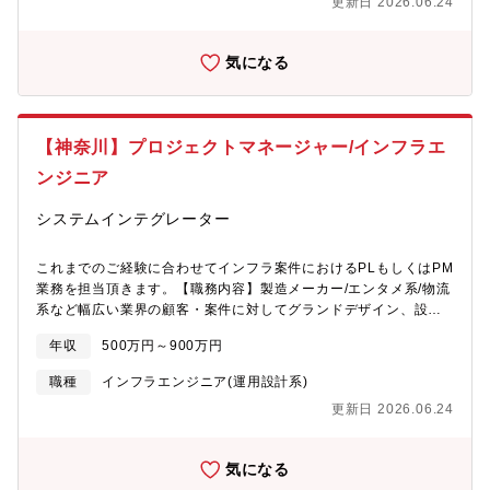
更新日 2026.06.24
ンフラ領域における提案 - 要件定義 - 設計 - 構築業務及びプロジ
のシステム開発の要件定義からリリースまで幅広く担当。最大 30
ェクト管理業務をご担当頂きます。■大手小売り業/不動産業/通信
名規模のチームマネジメントを経験。前職の年収を維持しつつも
キャリアなど幅広い業界の顧客に対してNW・セキュリティ・クラ
プライベートを充実出来る環境、BEの成長性を感じ入社■30代前
気になる
ウドなどのインフラの提案・要件定義・設計・構築プロジェクト
半／SESにて金融系システム開発に従事し、要件定義からリリー
に一貫して従事頂きます。■国内外のIT商材の取り入れも行ってお
スまで一連の業務を経験。100人月のプロジェクトで開発責任者を
ります。※ご経験に応じて業務をお任せします。 ※自身のキャリ
担当。前職よりも残業することなく年収50万円UP、BEのエンジ
アに併せて配属します【プロジェクト一例】■大規模ネットワーク
ニア支える制度に惹かれ入社
【神奈川】プロジェクトマネージャー/インフラエ
のシステム提案・設計・構築■クラウドサービス向けサーバ運用監
視■金融系情報基盤のリプレース■医療機器系DWH基盤保守■旅行
ンジニア
業・畜産業における管理システムのクラウド化■社内ポータル移行
（製造業）※下記URL参照下さい。
システムインテグレーター
https://solutions.ostechnology.co.jp/index.html?
w_id=homeproduct■自社案件についても複数ございますため、ご
これまでのご経験に合わせてインフラ案件におけるPLもしくはPM
経験ご志向性によってアサイン致します。※時期・ご状況によっ
業務を担当頂きます。【職務内容】製造メーカー/エンタメ系/物流
て携われる案件は変わります。★直近では大手企業など様々なク
系など幅広い業界の顧客・案件に対してグランドデザイン、設
ライアントにて現場の業務効率化が急務になっておりDX推進やロ
計・構築、検証、リリースなど、多様なプロジェクトマネジメン
ーコード開発などこれまで無かった引き合いが増えています。
年収
500万円～900万円
トを担当いただきます。■顧客折衝や要件定義などの上流工程■プ
https://solutions.ostechnology.co.jp/lp/dx-microsoft-solutions/
ロジェクト全体の管理■設計、構築業務※自社サービスや受託開発
【アウトソーシングテクノロジー社/オンライン社内報】社内報ア
職種
インフラエンジニア(運用設計系)
など様々な案件がございます。【具体的な職務内容】■各顧客のイ
ワードでブロンズ賞を受賞！https://www.ostech-online-
更新日 2026.06.24
ンフラ領域における提案 - 要件定義 - 設計 - 構築業務及びプロジ
magazine.com/【自社サービスについて(以下、一部)】■ドゥルー
ェクト管理業務をご担当頂きます。■大手小売り業/不動産業/通信
バル/サイトコア：
キャリアなど幅広い業界の顧客に対してNW・セキュリティ・クラ
https://solutions.ostechnology.co.jp/drupal.htmlセキュリティに
気になる
ウドなどのインフラの提案・要件定義・設計・構築プロジェクト
優れたCMSシステム。ご要望のWEBサイトを構築するサービスに