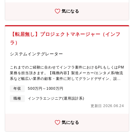
ェクト管理業務をご担当頂きます。■大手小売り業/不動産業/通信
キャリアなど幅広い業界の顧客に対してNW・セキュリティ・クラ
気になる
ウドなどのインフラの提案・要件定義・設計・構築プロジェクト
に一貫して従事頂きます。■国内外のIT商材の取り入れも行ってお
ります。※ご経験に応じて業務をお任せします。 ※自身のキャリ
アに併せて配属します【プロジェクト一例】■大規模ネットワーク
【転居無し】プロジェクトマネージャー（インフ
のシステム提案・設計・構築■クラウドサービス向けサーバ運用監
視■金融系情報基盤のリプレース■医療機器系DWH基盤保守■旅行
ラ）
業・畜産業における管理システムのクラウド化■社内ポータル移行
（製造業）※下記URL参照下さい。
システムインテグレーター
https://solutions.ostechnology.co.jp/index.html?
w_id=homeproduct■自社案件についても複数ございますため、ご
これまでのご経験に合わせてインフラ案件におけるPLもしくはPM
経験ご志向性によってアサイン致します。※時期・ご状況によっ
業務を担当頂きます。【職務内容】製造メーカー/エンタメ系/物流
て携われる案件は変わります。★直近では大手企業など様々なク
系など幅広い業界の顧客・案件に対してグランドデザイン、設
ライアントにて現場の業務効率化が急務になっておりDX推進やロ
計・構築、検証、リリースなど、多様なプロジェクトマネジメン
ーコード開発などこれまで無かった引き合いが増えています。
年収
500万円～1000万円
トを担当いただきます。■顧客折衝や要件定義などの上流工程■プ
https://solutions.ostechnology.co.jp/lp/dx-microsoft-solutions/
ロジェクト全体の管理■設計、構築業務※自社サービスや受託開発
【アウトソーシングテクノロジー社/オンライン社内報】社内報ア
職種
インフラエンジニア(運用設計系)
など様々な案件がございます。【具体的な職務内容】■各顧客のイ
ワードでブロンズ賞を受賞！https://www.ostech-online-
更新日 2026.06.24
ンフラ領域における提案 - 要件定義 - 設計 - 構築業務及びプロジ
magazine.com/【自社サービスについて(以下、一部)】■ドゥルー
ェクト管理業務をご担当頂きます。■大手小売り業/不動産業/通信
バル/サイトコア：
キャリアなど幅広い業界の顧客に対してNW・セキュリティ・クラ
https://solutions.ostechnology.co.jp/drupal.htmlセキュリティに
気になる
ウドなどのインフラの提案・要件定義・設計・構築プロジェクト
優れたCMSシステム。ご要望のWEBサイトを構築するサービスに
に一貫して従事頂きます。■国内外のIT商材の取り入れも行ってお
幅広くご対応頂けます。(コーポレートサイト、会員制サイト、大