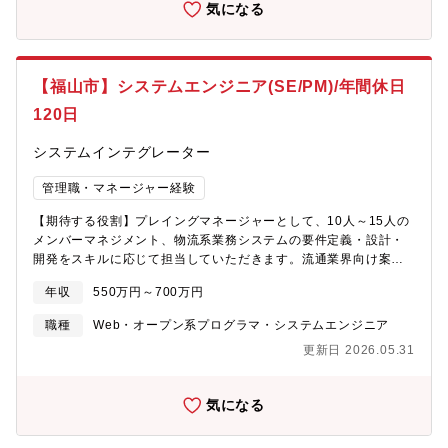
気になる
動画や課題をカリキュラム化して、ご自身のペースで習得可能で
す)エンジニアとしてのスキルアップはもちろん、製造系・物流系
等の異業種に挑戦する社員もおり、知識・経験をベースとして
様々なことにチャレンジできる環境です。■ベテランエンジニアか
【福山市】システムエンジニア(SE/PM)/年間休日
らノウハウ吸収！エンジニアとして30年以上(設計、評価、生産技
術等)経験している方が講師として、社員への技術継承をしていき
120日
ます。(2014年入社男性50代)更なる当社の技術力の底上げを目指
し、2022年1月に新事業を発足。教育や受託案件に対応できるよ
システムインテグレーター
う内勤へ異動され、機電エンジニアの設計や生産技術に関する教
育が受けられる体制を整えています。■工夫・改善・挑戦する社風
管理職・マネージャー経験
エンジニアがやりたい方向へ進んでいける会社です。当社エンジ
【期待する役割】プレイングマネージャーとして、10人～15人の
ニアの平均年齢は若く、入社して間もない社員でも会社事業に直
メンバーマネジメント、物流系業務システムの要件定義・設計・
結するような大きなプロジェクトに携われる環境があります。エ
開発をスキルに応じて担当していただきます。流通業界向け案件
ンジニアとして第一線で活躍したい方、派遣から請負、転籍…直
は元請としての案件も多いです。【職務内容】・要件定義、設
近でも内勤に異動し新事業をスタートするなど、自身のやりたい
年収
550万円～700万円
計・プロジェクメンバーの管理・プロジェクメンバー育成【開発
方向へ進むことができる、許容する社風です。※実際に30代エン
案件】・自社内における受託開発がメインです・物流、大手企業
ジニア発信で、現場で使用する加工品の仕入れ販売～納入の事業
職種
Web・オープン系プログラマ・システムエンジニア
との取引きが多いです 【開発実績】・「Sche-Log(スケログ)」
を自社でスタートした事例もございます
更新日 2026.05.31
クラウド型シフト自動作成ツール・「エース サンクスシェア(ACE
Thanx Share)」 社内支援ツール・「グルービー」
BEACON、NFCタグを用いた管理アイテム【就労環境】・平均残
気になる
業時間は10時間/月以内です・有給休暇も取りやすい社風です・キ
ャリアステージを25段階で設定し、現在地が分かる評価制度を構