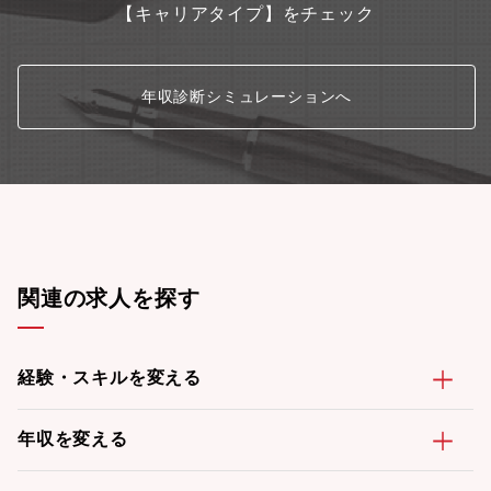
【キャリアタイプ】をチェック
社ではないです！)■成長・キャリアUP：開発センターを持ってい
るほか、企画や自社パッケージ開発、複数業界の案件(医療系、製
造系、機電系など..)も行っており、個人の経験・希望に合わせた
キャリアアップ、キャリアチェンジが可能。■案件数：グループで
年収診断シミュレーションへ
2万人のエンジニアが働いており、全員が働けるだけの案件がござ
います。大まかな内訳：SES案件7割、受託案件3割程度■教育・
研修：同社が運営するKENスクールにて、全社員が高度人材育成
へ向けた研修を受けることが可能です。通常50~100万掛かる授業
を同社は割引して受けることが出来ます。
関連の求人を探す
経験・スキルを変える
年収を変える