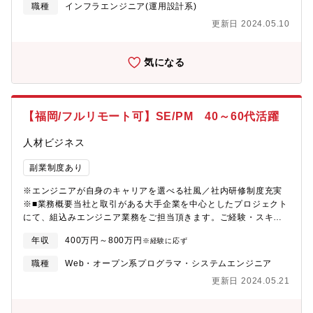
サイジング及びサーバ構築、検討 ・各NASのリプレイス検討 ・ス
職種
インフラエンジニア(運用設計系)
ポットファイアを用いたスタンドアローンサーバの構築及び構想
更新日 2024.05.10
検討■研修制度研修制度を活用して、日々の業務をこなしながらキ
ャリアアップ・キャリアチェンジを目指すことができます。(社員
用HPに教育用の動画や課題をカリキュラム化して、ご自身のペー
気になる
スで習得可能です)エンジニアとしてのスキルアップはもちろん、
製造系・物流系等の異業種に挑戦する社員もおり、知識・経験を
ベースとして様々なことにチャレンジできる環境です。■ベテラン
エンジニアからノウハウ吸収！エンジニアとして30年以上(設計、
【福岡/フルリモート可】SE/PM 40～60代活躍
評価、生産技術等)経験している方が講師として、社員への技術継
承をしていきます。(2014年入社男性50代)更なる当社の技術力の
人材ビジネス
底上げを目指し、2022年1月に新事業を発足。教育や受託案件に
対応できるよう内勤へ異動され、機電エンジニアの設計や生産技
副業制度あり
術に関する教育が受けられる体制を整えています。■工夫・改善・
挑戦する社風エンジニアがやりたい方向へ進んでいける会社で
※エンジニアが自身のキャリアを選べる社風／社内研修制度充実
す。当社エンジニアの平均年齢は若く、入社して間もない社員で
※■業務概要当社と取引がある大手企業を中心としたプロジェクト
も会社事業に直結するような大きなプロジェクトに携われる環境
にて、組込みエンジニア業務をご担当頂きます。ご経験・スキル
があります。エンジニアとして第一線で活躍したい方、派遣から
レベルやご希望に応じて、配属先を決定します。下記は案件の一
請負、転籍…直近でも内勤に異動し新事業をスタートするなど、
年収
400万円～800万円
※経験に応ず
部抜粋となります。・公共バスに搭載されるICカード機器の組み
自身のやりたい方向へ進むことができる、許容する社風です。
込み開発・Bluetooth5.0の車載ネットワーク機器の組み込み開
職種
Web・オープン系プログラマ・システムエンジニア
発・車載内の連携組み込みモジュールの開発※原則、配属先は本
更新日 2024.05.21
人の経験・希望するキャリアを優先して決定します。■研修制度研
修制度を活用して、日々の業務をこなしながらキャリアアップ・
キャリアチェンジを目指すことができます。(社員用HPに教育用の