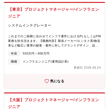
ります。※ご経験に応じて業務をお任せします。 ※自身のキャリ
規模なポータルサイト)■スピンメディア：
アに併せて配属します【プロジェクト一例】■大規模ネットワーク
https://solutions.ostechnology.co.jp/spinmedia.html動画・静止
【東京】プロジェクトマネージャー/インフラエン
のシステム提案・設計・構築■クラウドサービス向けサーバ運用監
画・メタデータ・リンク等 あらゆるマルチメディアに対応した
視■金融系情報基盤のリプレース■医療機器系DWH基盤保守■旅行
ジニア
電子出版物プラットフォームです。独自フォーマットをあらゆる
業・畜産業における管理システムのクラウド化■社内ポータル移行
環境にてスムーズに再現が可能です。※特許取得済み超高速配信
（製造業）※下記URL参照下さい。
システムインテグレーター
技術です！■DATADOG：
https://solutions.ostechnology.co.jp/index.html?
https://solutions.ostechnology.co.jp/datadog.html運用監視のす
w_id=homeproduct■自社案件についても複数ございますため、ご
べてを解決する統合サービスです。運用監視業務の品質向上とコ
これまでのご経験に合わせてインフラ案件におけるPLもしくはPM
経験ご志向性によってアサイン致します。※時期・ご状況によっ
スト削減を同時実現いまやアプリケーションパフォーマンス管理
業務を担当頂きます。【職務内容】製造メーカー/エンタメ系/物流
て携われる案件は変わります。★直近では大手企業など様々なク
の世界的リーダーとなっています。【同社の魅力】■業界最大規
系など幅広い業界の顧客・案件に対してグランドデザイン、設
ライアントにて現場の業務効率化が急務になっておりDX推進やロ
模：グループでITエンジニアが2万人近く在籍しているSES、受託
計・構築、検証、リリースなど、多様なプロジェクトマネジメン
ーコード開発などこれまで無かった引き合いが増えています。
年収
500万円～900万円
開発事業を行っている会社で日本最大規模の企業です。(特派の会
トを担当いただきます。■顧客折衝や要件定義などの上流工程■プ
https://solutions.ostechnology.co.jp/lp/dx-microsoft-solutions/
社ではないです！)■成長・キャリアUP：開発センターを持ってい
ロジェクト全体の管理■設計、構築業務※自社サービスや受託開発
【アウトソーシングテクノロジー社/オンライン社内報】社内報ア
職種
インフラエンジニア(運用設計系)
るほか、企画や自社パッケージ開発、複数業界の案件(医療系、製
など様々な案件がございます。【具体的な職務内容】■各顧客のイ
ワードでブロンズ賞を受賞！https://www.ostech-online-
更新日 2026.06.24
造系、機電系など..)も行っており、個人の経験・希望に合わせた
ンフラ領域における提案 - 要件定義 - 設計 - 構築業務及びプロジ
magazine.com/【自社サービスについて(以下、一部)】■ドゥルー
キャリアアップ、キャリアチェンジが可能。■案件数：グループで
ェクト管理業務をご担当頂きます。■大手小売り業/不動産業/通信
バル/サイトコア：
2万人のエンジニアが働いており、全員が働けるだけの案件がござ
キャリアなど幅広い業界の顧客に対してNW・セキュリティ・クラ
https://solutions.ostechnology.co.jp/drupal.htmlセキュリティに
気になる
います。大まかな内訳：SES案件7割、受託案件3割程度■教育・
ウドなどのインフラの提案・要件定義・設計・構築プロジェクト
優れたCMSシステム。ご要望のWEBサイトを構築するサービスに
研修：同社の研修制度にて、全社員が高度人材育成へ向けた研修
に一貫して従事頂きます。■国内外のIT商材の取り入れも行ってお
幅広くご対応頂けます。(コーポレートサイト、会員制サイト、大
を受けることが可能です。
ります。※ご経験に応じて業務をお任せします。 ※自身のキャリ
規模なポータルサイト)■スピンメディア：
アに併せて配属します【プロジェクト一例】■大規模ネットワーク
https://solutions.ostechnology.co.jp/spinmedia.html動画・静止
【大阪】プロジェクトマネージャー/インフラエン
のシステム提案・設計・構築■クラウドサービス向けサーバ運用監
画・メタデータ・リンク等 あらゆるマルチメディアに対応した
視■金融系情報基盤のリプレース■医療機器系DWH基盤保守■旅行
ジニア
電子出版物プラットフォームです。独自フォーマットをあらゆる