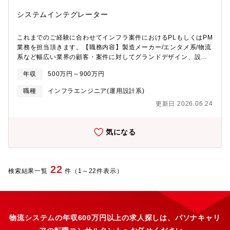
業・畜産業における管理システムのクラウド化■社内ポータル移行
環境にてスムーズに再現が可能です。※特許取得済み超高速配信
（製造業）【同社の魅力】■業界最大規模：グループでITエンジニ
システムインテグレーター
技術です！■DATADOG：
アが2万人近く在籍しているSES、受託開発事業を行っている会社
https://solutions.ostechnology.co.jp/datadog.html運用監視のす
で日本最大規模の企業です。■成長・キャリアUP：開発センター
べてを解決する統合サービスです。運用監視業務の品質向上とコ
これまでのご経験に合わせてインフラ案件におけるPLもしくはPM
を持っているほか、企画や自社パッケージ開発、複数業界の案件
スト削減を同時実現いまやアプリケーションパフォーマンス管理
業務を担当頂きます。【職務内容】製造メーカー/エンタメ系/物流
(医療系、製造系、機電系など..)も行っており、個人の経験・希望
の世界的リーダーとなっています。【同社の魅力】■業界最大規
系など幅広い業界の顧客・案件に対してグランドデザイン、設
に合わせたキャリアアップ、キャリアチェンジが可能。■案件数：
模：グループでITエンジニアが2万人近く在籍しているSES、受託
計・構築、検証、リリースなど、多様なプロジェクトマネジメン
グループで2万人のエンジニアが働いており、全員が働けるだけの
年収
500万円～900万円
開発事業を行っている会社で日本最大規模の企業です。(特派の会
トを担当いただきます。■顧客折衝や要件定義などの上流工程■プ
案件がございます。大まかな内訳：SES案件7割、受託案件3割程
社ではないです！)■成長・キャリアUP：開発センターを持ってい
ロジェクト全体の管理■設計、構築業務※自社サービスや受託開発
度■教育・研修：同社の研修制度にて、全社員が高度人材育成へ向
職種
インフラエンジニア(運用設計系)
るほか、企画や自社パッケージ開発、複数業界の案件(医療系、製
など様々な案件がございます。【具体的な職務内容】■各顧客のイ
けた研修を受けることが可能です。
更新日 2026.06.24
造系、機電系など..)も行っており、個人の経験・希望に合わせた
ンフラ領域における提案 - 要件定義 - 設計 - 構築業務及びプロジ
キャリアアップ、キャリアチェンジが可能。■案件数：グループで
ェクト管理業務をご担当頂きます。■大手小売り業/不動産業/通信
2万人のエンジニアが働いており、全員が働けるだけの案件がござ
キャリアなど幅広い業界の顧客に対してNW・セキュリティ・クラ
気になる
います。大まかな内訳：SES案件7割、受託案件3割程度■教育・
ウドなどのインフラの提案・要件定義・設計・構築プロジェクト
研修：同社の研修制度にて、全社員が高度人材育成へ向けた研修
に一貫して従事頂きます。■国内外のIT商材の取り入れも行ってお
を受けることが可能です。
ります。※ご経験に応じて業務をお任せします。 ※自身のキャリ
アに併せて配属します【プロジェクト一例】■大規模ネットワーク
22
検索結果一覧
件（1～22件表示）
のシステム提案・設計・構築■クラウドサービス向けサーバ運用監
視■金融系情報基盤のリプレース■医療機器系DWH基盤保守■旅行
業・畜産業における管理システムのクラウド化■社内ポータル移行
（製造業）※下記URL参照下さい。
https://solutions.ostechnology.co.jp/index.html?
物流システムの年収600万円以上の求人探しは、パソナキャリ
w_id=homeproduct■自社案件についても複数ございますため、ご