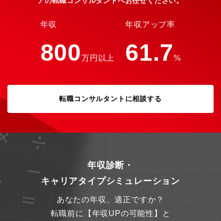
アの転職コンサルタントへお任せください。
経験ご志向性によってアサイン致します。※時期・ご状況によっ
て携われる案件は変わります。★直近では大手企業など様々なク
ライアントにて現場の業務効率化が急務になっておりDX推進やロ
年収
年収アップ率
ーコード開発などこれまで無かった引き合いが増えています。
https://solutions.ostechnology.co.jp/lp/dx-microsoft-solutions/
800
61.7
【アウトソーシングテクノロジー社/オンライン社内報】社内報ア
万円以上
%
ワードでブロンズ賞を受賞！https://www.ostech-online-
magazine.com/【自社サービスについて(以下、一部)】■ドゥルー
バル/サイトコア：
https://solutions.ostechnology.co.jp/drupal.htmlセキュリティに
優れたCMSシステム。ご要望のWEBサイトを構築するサービスに
転職コンサルタントに相談する
幅広くご対応頂けます。(コーポレートサイト、会員制サイト、大
規模なポータルサイト)■スピンメディア：
https://solutions.ostechnology.co.jp/spinmedia.html動画・静止
画・メタデータ・リンク等 あらゆるマルチメディアに対応した
電子出版物プラットフォームです。独自フォーマットをあらゆる
環境にてスムーズに再現が可能です。※特許取得済み超高速配信
技術です！■DATADOG：
年収診断・
https://solutions.ostechnology.co.jp/datadog.html運用監視のす
キャリアタイプシミュレーション
べてを解決する統合サービスです。運用監視業務の品質向上とコ
スト削減を同時実現いまやアプリケーションパフォーマンス管理
あなたの年収、適正ですか？
の世界的リーダーとなっています。【同社の魅力】■業界最大規
模：グループでITエンジニアが2万人近く在籍しているSES、受託
転職前に【年収UPの可能性】と
開発事業を行っている会社で日本最大規模の企業です。(特派の会