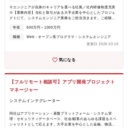
また本部を跨った異動により他業界での開発経験を積むことも可
テックスと一心同体で業務を推進していただきます。■中途入社多
能です。・ビジネスアナリスト/ビジネスデベロップメントコンサ
数：同社の総合職の4分の1は中途入社の社員で構成されておりま
※エンジニアが自身のキャリアを選べる社風／社内研修制度充実
ルティングスキルや顧客関係構築力を活かして、事業創造や顧客
す。新卒と中途で評価制度に違いはなく、フラットに評価いただ
※【業務内容】当社と取引がある大手企業を中心としたプロジェ
開拓に関わる・プロジェクトマネージャーステークホルダーやチ
ける環境です。風通しもよく上司や先輩との壁もないため、非常
クトにて、システムエンジニア業務をご担当頂きます。ご経験・
ームのマネジメントに長け、プロジェクトや組織マネジメントに
に働きやすい環境の中で、やりがいを持って業務に取組むことが
スキルレベルやご希望に応じて、配属先を決定致します。■案件事
年収
600万円～1000万円
関わる・ITアーキテクト高い技術力をベースに、最適なアーキテ
出来ます。■同社の特徴：同社は独立系の内装部品メーカーで国内
例1：EVスタンドを検索できるアプリの開発 ■案件事例2：クレジ
クチャを描き、論理性をもって提案からシステムへの実装を導く
の全自動車メーカーと取引関係を確立し、20,000点もの内装部品
ットカード会社の信販システムの開発■研修制度研修制度を活用し
職種
Web・オープン系プログラマ・システムエンジニア
を扱っております。1車種の内装すべてを一括受注し、新車開発な
て、日々の業務をこなしながらキャリアアップ・キャリアチェン
更新日 2026.03.10
どの上流過程から企画・設計・開発・評価・納入までを一貫して
ジを目指すことができます。(社員用HPに教育用の動画や課題をカ
行うことができるシステムサプライヤーです。また様々な完成車
リキュラム化して、ご自身のペースで習得可能です)エンジニアと
メーカーと取引関係にある独立系企業であり、安定した財務基盤
してのスキルアップはもちろん、製造系・物流系等の異業種に挑
気になる
のもと、やりたいことにとことんチャレンジできる環境が整って
戦する社員もおり、知識・経験をベースとして様々なことにチャ
おります。■募集部門 経営戦略統括 ITマネジメント部■求める人
レンジできる環境です。■ベテランエンジニアからノウハウ吸収！
物像 ・データを活用して経営に貢献したいという強い意欲のある
エンジニアとして30年以上(設計、評価、生産技術等)経験してい
方・チャレンジ精神があり、高い目標を持って物事に取り組める
る方が講師として、社員への技術継承をしていきます。(2014年入
【フルリモート相談可】アプリ開発プロジェクト
方
社男性50代)更なる当社の技術力の底上げを目指し、2022年1月に
新事業を発足。教育や受託案件に対応できるよう内勤へ異動さ
マネージャー
れ、機電エンジニアの設計や生産技術に関する教育が受けられる
体制を整えています。■工夫・改善・挑戦する社風エンジニアがや
システムインテグレーター
りたい方向へ進んでいける会社です。当社エンジニアの平均年齢
は若く、入社して間もない社員でも会社事業に直結するような大
同社はアプリケーション・基盤プラットフォーム・システム管
きなプロジェクトに携われる環境があります。エンジニアとして
理・セキュリティデータベース、社会/顧客のあらゆる課題をスペ
第一線で活躍したい方、派遣から請負、転籍…直近でも内勤に異
シャリストとして応えます。大手企業を中心とした金融、物流、
動し新事業をスタートするなど、自身のやりたい方向へ進むこと