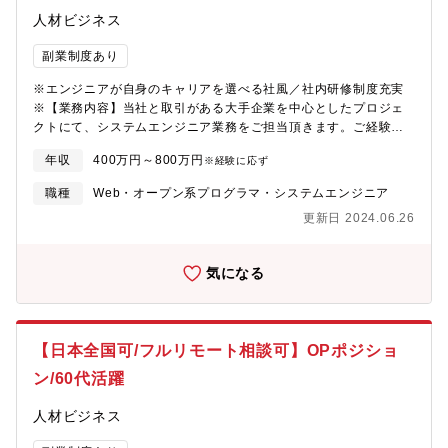
上げを目指し、2022年1月に新事業を発足。教育や受託案件に対
人材ビジネス
応できるよう内勤へ異動され、機電エンジニアの設計や生産技術
に関する教育が受けられる体制を整えています。■工夫・改善・挑
副業制度あり
戦する社風エンジニアがやりたい方向へ進んでいける会社です。
※エンジニアが自身のキャリアを選べる社風／社内研修制度充実
当社エンジニアの平均年齢は若く、入社して間もない社員でも会
※【業務内容】当社と取引がある大手企業を中心としたプロジェ
社事業に直結するような大きなプロジェクトに携われる環境があ
クトにて、システムエンジニア業務をご担当頂きます。ご経験・
ります。エンジニアとして第一線で活躍したい方、派遣から請
スキルレベルやご希望に応じて、配属先を決定致します。■案件事
負、転籍…直近でも内勤に異動し新事業をスタートするなど、自
年収
400万円～800万円
※経験に応ず
例1：EVスタンドを検索できるアプリの開発 ■案件事例2：クレジ
身のやりたい方向へ進むことができる、許容する社風です。＜勤
ットカード会社の信販システムの開発■研修制度研修制度を活用し
務地詳細＞顧客先（東京都）住所：東京都受動喫煙対策：屋内全
職種
Web・オープン系プログラマ・システムエンジニア
て、日々の業務をこなしながらキャリアアップ・キャリアチェン
面禁煙
更新日 2024.06.26
ジを目指すことができます。(社員用HPに教育用の動画や課題をカ
リキュラム化して、ご自身のペースで習得可能です)エンジニアと
してのスキルアップはもちろん、製造系・物流系等の異業種に挑
気になる
戦する社員もおり、知識・経験をベースとして様々なことにチャ
レンジできる環境です。■ベテランエンジニアからノウハウ吸収！
エンジニアとして30年以上(設計、評価、生産技術等)経験してい
る方が講師として、社員への技術継承をしていきます。(2014年入
【日本全国可/フルリモート相談可】OPポジショ
社男性50代)更なる当社の技術力の底上げを目指し、2022年1月に
新事業を発足。教育や受託案件に対応できるよう内勤へ異動さ
ン/60代活躍
れ、機電エンジニアの設計や生産技術に関する教育が受けられる
体制を整えています。■工夫・改善・挑戦する社風エンジニアがや
人材ビジネス
りたい方向へ進んでいける会社です。当社エンジニアの平均年齢