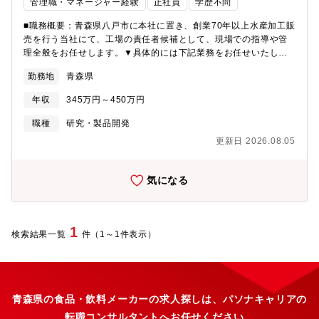
管理職・マネージャー経験
正社員
学歴不問
■職務概要：青森県八戸市に本社に置き、創業70年以上水産加工販
売を行う当社にて、工場の責任者候補として、現場での指導や管
理全般をお任せします。▼具体的には下記業務をお任せいたしま
す。・製造ラインにおける製造計画・スケジュールの策定・現場
勤務地
青森県
の人員のマネジメント・人員計画の作成・原材料の数量調整・在
庫管理 等※全体の管理・運営をするとともに、実際の加工場に
年収
345万円～450万円
て水産食料品の製造及び加工作業も合わせてお任せいたします。■
組織体制：・4つの工場合わせ、10名程度の人員が所属していま
職種
研究・製品開発
す。・平均年齢は40代前後であり、活気に満ち溢れている職場で
更新日 2026.08.05
す。・中途でご入社いただいている方が多い傾向にあります。■キ
ャリアアップ：・入社後は製造部への配属となります。当社は４
つの工場を保有しており、まずは現場で経験を積みながら、全体
気になる
の運営・管理に携わっていただきます。・当社には業界経験の有
無を問わず、未経験の方も多く活躍しております。慣れない業務
を経験することもありますが、先輩社員がサポートしてくれる体
制が整っています。■ポジションの魅力：・当社は、付加価値の高
1
検索結果一覧
件（1～1件表示）
い商品開発や広告やPRの企画に注力しており、当社のオリジナル
商品は青森県のみにとどまらず、全国各地に販路を持っていま
す。・学歴や経歴は一切不要です。自分のやる気、能力を認めて
くれる企業気質があり、思い切って新しい業務にチャレンジする
ことで自身の成長へ繋げていくことが可能です。
青森県の食品・飲料メーカーの求人探しは、パソナキャリアの
転職コンサルタントへお任せください。