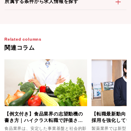
所属する条件から求人情報を探す
Related columns
関連コラム
【例文付き】食品業界の志望動機の
【転職最新動向：
書き方｜ハイクラス転職で評価され
採用を強化してい
る3つのポイントと職種別パターン例
食品業界は、安定した事業基盤と社会的影
製薬業界では新型コ