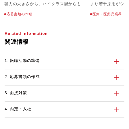
響力の大きさから、ハイクラス層からも注
より若干採用がショ
目を集めている業界です。ただし管理職以
４月に発令された1
応募書類の作成
医療・医薬品業界
上のポジションでは、業界への興味や愛着
明けてからは、積極
を語るだけでは選考を通過できません。応
企業を多くお見受け
募先企業が抱える経営課題に対して、自身
薬品チームにおいて
Related information
の経験をどう活かせるのかを具体的に示す
体で昨対比約130
関連情報
必要があります。 本記事では、食品業界
では昨対比170％
の全体像と職種ごとの役割、ハイクラス転
現在も引き続き、採
職で評価される志望動機の組み立て方、職
す。 本記事では、
1. 転職活動の準備
種別の例文、書類選考で減点されやすい
要望が高まる「女性
NG例を解説します。
をあてていきたいと
2. 応募書類の作成
3. 面接対策
4. 内定・入社