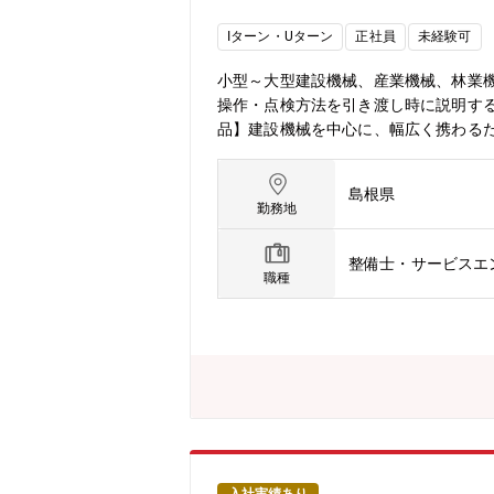
Iターン・Uターン
正社員
未経験可
小型～大型建設機械、産業機械、林業
操作・点検方法を引き渡し時に説明す
品】建設機械を中心に、幅広く携わる
車、発電機、溶接機、電動工具など【
品が使用されています。ご自身が携わ
島根県
／月（時期により変動があります。)【
勤務地
間、本部サービス工場（広島県広島市安
です。また、作業工程や整備内容など
整備士・サービスエ
している会社】政府が国土強靭化計画
職種
ているからこそ、自己資本比率は40%