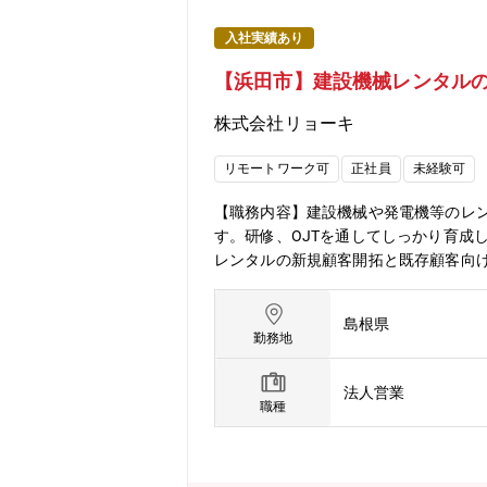
入社実績あり
【浜田市】建設機械レンタルの
株式会社リョーキ
リモートワーク可
正社員
未経験可
【職務内容】建設機械や発電機等のレ
す。研修、OJTを通してしっかり育成
レンタルの新規顧客開拓と既存顧客向
注、請求業務まで、一貫して担当いた
ク建造案件にも関わることが可能です
島根県
す。なお、メンテナンスやドライバー
勤務地
は、創業以来、脈々と社内に受け継が
た。そして21世紀に入った今日、同
法人営業
自分も大きくなろうと志す熱い情熱の
職種