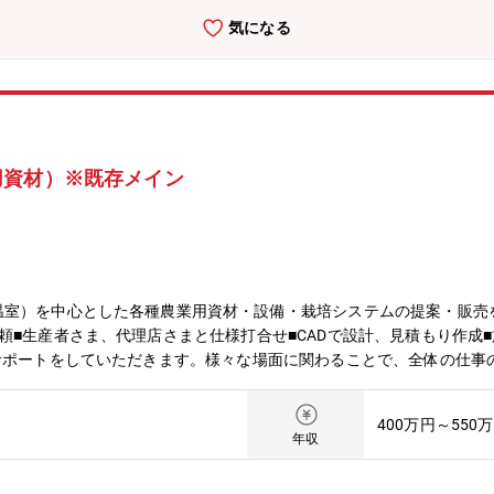
気になる
用資材）※既存メイン
温室）を中心とした各種農業用資材・設備・栽培システムの提案・販売
頼■生産者さま、代理店さまと仕様打合せ■CADで設計、見積もり作成
サポートをしていただきます。様々な場面に関わることで、全体の仕事
400万円～550
年収