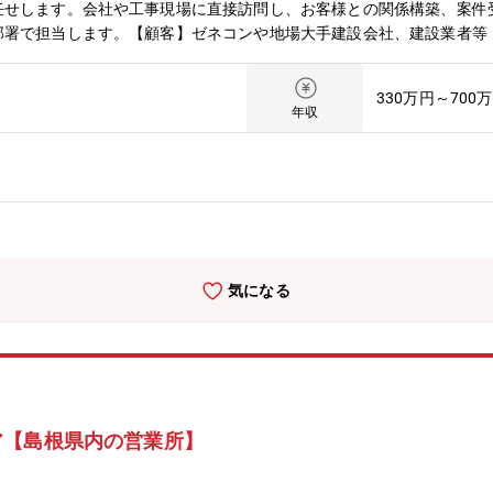
任せします。会社や工事現場に直接訪問し、お客様との関係構築、案件
部署で担当します。【顧客】ゼネコンや地場大手建設会社、建設業者等
種類・数千円～数千万円【扱う商材例】建設産業機械（高所作業車、クレー
新規、既存の割合】4:6【こんなところにも使われています】学園祭や
330万円～700
ています。ご自身が携わった商品が、時に身近な所でも活躍しているこ
年収
より変動があります。)【転勤について】転居を伴う転勤は想定してお
座学のみならず工場にて製品知識も身に着けていきます。配属後はOJ
気になる
ア【島根県内の営業所】