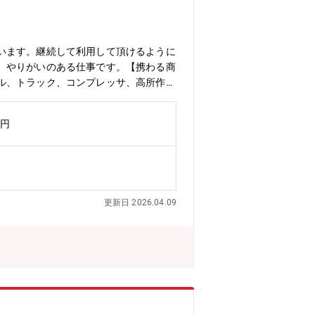
います。継続して利用して頂けるように
、やりがいのある仕事です。【携わる商
ル、トラック、コンプレッサ、高所作業
高所撮影車両にも同社から提供された商
業時間について】全社平均25時間程度
万円
て】入社後は経験に応じて3～6ヶ月
商品知識からじっくり習得することが可能
行うことができます。【経営基盤が安定
ている状況です。毎年安定した利益が出
ターン希望の方、歓迎です！★
更新日 2026.04.09