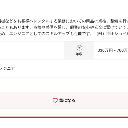
機械などをお客様へレンタルする業務においての商品の点検、整備を行
ることもあります。点検や整備を通し、顧客の安心や安全に繋げていく
ため、エンジニアとしてのスキルアップも可能です。（例）油圧ショベ
こんなところにも使われています】学園祭や野外フェスで使う発電機や
った商品が、時に身近な所でも活躍していることが実感できます。【残
330万円～700
転勤について】転居を伴う転勤は想定しておりません。【入社後につい
年収
佐北区安佐町飯室字森城6861-19）にて研修を行います。基本的な
を研修等で学んでくため、他業種や実務未経験の方でも安心して業務を
ンジニア
を推進し、災害に強い国造りに向けて動く中、公共工事等の受注が増え
と業界内では高い基準を保ち、安定した経営を行っております。★U・I
気になる