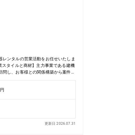
器レンタルの営業活動をお任せいたしま
業スタイルと商材】主力事業である建機
訪問し、お客様との関係構築から案件受
は大規模な工事も多く、街のランドマー
あり、常に新しい知識が身に着く環境で
万円
事業のパイオニアである同社。その事業
受け、事業分野も着々と発展してきまし
動する成長への情熱を持ち、会社と共に
更新日 2026.07.31