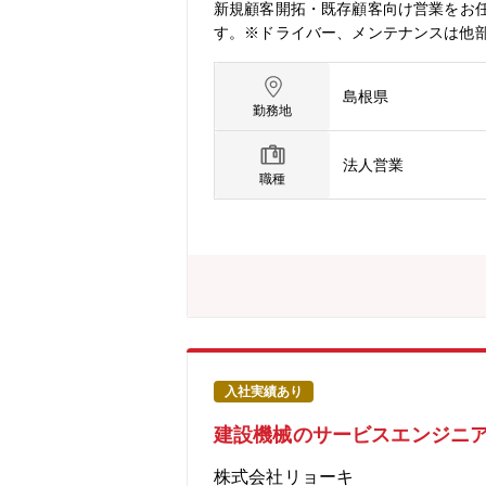
新規顧客開拓・既存顧客向け営業をお
す。※ドライバー、メンテナンスは他
材数・商材金額】5,000～6,000
クリート用機械、精密機械･･･等）【
島根県
も同社から提供された商品が使用され
勤務地
て】全社平均25時間程度／月（時期に
広島本社にて2～3か月の研修を予定。
法人営業
レンジできる環境です。
職種
入社実績あり
建設機械のサービスエンジニ
株式会社リョーキ