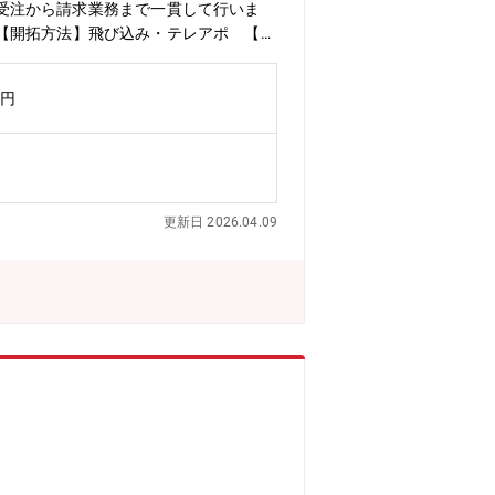
受注から請求業務まで一貫して行いま
【開拓方法】飛び込み・テレアポ 【商
ン、車輌、整地・運搬機械、発電機、コン
野外フェスで使う発電機や高所撮影車両に
万円
とが実感できます。【残業時間につい
りません。【入社後について】入社後は
Tで育成。業界・商材未経験の方でもチャ
更新日 2026.04.09