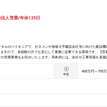
法人営業/年休125日
ンタルのパイオニアで、ゼネコンや地場大手建設会社等に向けた建設機
しますので、未経験の方でも安心して業務に従事できる環境です。【営
けの営業業務をお任せいたします。具体的には、会社や工事現場を直接
します。ゼネコンに対しての提案となるため、建機が貸し出される現場
。商材としては油圧ショベル・発電機・電動工具など幅広く取り扱いが
400万円～700
業務は専任者が担当いたします。【同社の求める人物像】建機レンタル
年収
れている「顧客第一主義」の企業理念のもと、多くのユーザーの支持を
社は、さらなる成長を期す節目を迎えています。発展を目指す熱気、躍
ある方を求めています。