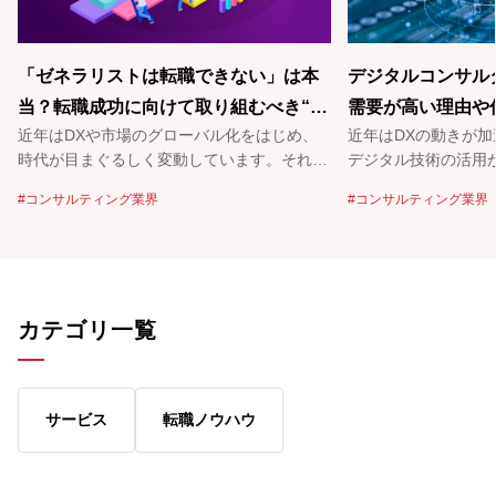
「ゼネラリストは転職できない」は本
デジタルコンサル
当？転職成功に向けて取り組むべき“5
需要が高い理由や
近年はDXや市場のグローバル化をはじめ、
近年はDXの動きが
つ”のこと
力について解説！
時代が目まぐるしく変動しています。それに
デジタル技術の活用
伴い、さまざまな企業で専門性の高い“スペ
た背景の中、注目を
コンサルティング業界
コンサルティング業界
シャリスト”が必要とされている状況です。
ルコンサルタント」
そのため、「ゼネラリストのままではこの先
の高まっている職種
転職できないのではないか」という漠然とし
ジタルコンサルタン
た不安を抱えている方も多いのではないでし
いう方も多いかもし
ょうか。 そこで今回は、「ゼネラリストは
は、デジタルコンサ
カテゴリ一覧
転職できない」と言われる理由や、ゼネラリ
要な能力などについ
ストが転職成功に向けて取り組むべきことに
す。また、デジタル
ついて解説します。また、ゼネラリストが目
めの方法も紹介しま
指すべき「T型人材」についても紹介します
際に参考にしてみて
サービス
転職ノウハウ
ので、ぜひ今後のキャリアを充実させるため
に参考にしてみてください。