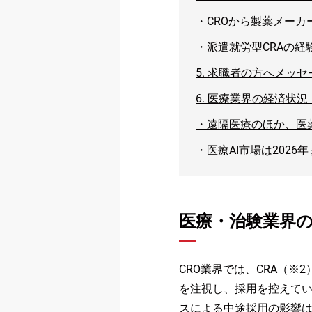
・
CROから製薬メー
・
派遣就労型CRAの
5.
求職者の方へメッセ
6.
医療業界の経済状況
・
遠隔医療のほか、医
・
医療AI市場は2026
医療・治験業界
CRO業界では、CRA（
を注視し、採用を控えて
スによる中途採用の影響