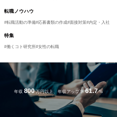
転職ノウハウ
転職活動の準備
応募書類の作成
面接対策
内定・入社
特集
働くコト研究所
女性の転職
800
61.7
年収
万円以上、年収アップ率
%