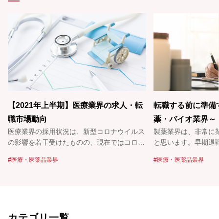
【2021年上半期】医療業界の求人・転
転職する前に準備
職市場動向
薬・バイオ業界～
医療業界の採用状況は、新型コロナウイルス
製薬業界は、非常に
の影響を若干受けたものの、現在ではコロナ
と思います。早期退
以前と変わらない状況にまで回復していま
統合、上場廃止など
医療・医薬品業界
医療・医薬品業界
す。特に、外資系の企業での採用が積極的
も多くのニュースが
で、最近では女性採用やDX推進に向けた採
1社でキャリアを積
用にも力を入れています。求職者の方も、今
社での活躍のチャン
後の事業の成長性や柔軟な働き方、経験を生
験値を積んでいく必
かしたキャリアアップなどを目指してご相談
す。 パソナでは、積極的に採用活動を行っ
カテゴリ一覧
をいただくことが多いです。医療業界への転
ている企業様から、