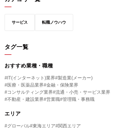
職を検討されている方は、ぜひパソナにご相
ただいておりますの
談ください。
合った情報提供や求
製薬業界での転職支
サービス
転職ノウハウ
ンサルタントも多数
転職や採用に関して
があれば、ぜひパソ
タグ一覧
おすすめ業種・職種
IT(インターネット)業界
製造業(メーカー)
医療・医薬品業界
金融・保険業界
コンサルティング業界
流通・小売・サービス業界
不動産・建設業界
営業職
管理職・事務職
エリア
グローバル
東海エリア
関西エリア