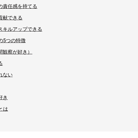
の責任感を持てる
貢献できる
スキルアップできる
の5つの特徴
間観察が好き）
る
れない
好き
とは