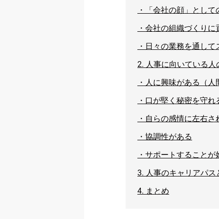
・
「会社の顔」として
・
会社の組織づくりに
・
日々の業務を通して
2.
人事に向いている人
・
人に興味がある（人
・
口が堅く秘密を守れ
・
自らの感情に左右さ
・
協調性がある
・
サポートすることが
3.
人事のキャリアパス
4.
まとめ