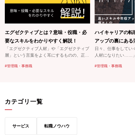
エグゼクティブとは？意味・役職・必
ハイキャリアの転
要なスキルをわかりやすく解説！
アップの裏にある
「エグゼクティブ人材」や「エグゼクティブ
日々、仕事をしてい
層」という言葉をよく耳にするものの、正確
人材になりたい……
な意味は知らないという方も多いのではない
い……」とハイキャ
管理職・事務職
管理職・事務職
でしょうか。エグゼクティブは外資系企業を
多いのではないでし
中心に広まってきた呼称で、企業の後継者不
転職では、高いスキ
足や人材の流動化を背景に、さらに重要性が
易度が高く、オファ
高まる可能性もあります。エグゼクティブ層
今回は、多くのハイ
の求人は非公開で進められるケースが多く、
の実績がある転職の
カテゴリ一覧
一般的な転職活動とは異なる点も特徴です。
アの転職の落とし穴
そこで今回は、エグゼクティブとはどのよう
きます。 ハイキャリアの転職をご検討され
な言葉なのかをわかりやすく解説するととも
ている方は、ぜひパ
に、エグゼクティブ転職の特徴や目指すため
をご利用ください。
サービス
転職ノウハウ
の方法もあわせて紹介します。ぜひ今後のキ
リアアドバイザーか
ャリア設計の参考にしてみてください。
サポートをさせてい