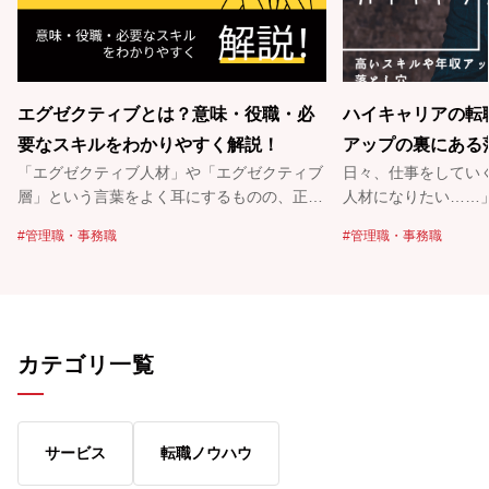
エグゼクティブとは？意味・役職・必
ハイキャリアの転
要なスキルをわかりやすく解説！
アップの裏にある
「エグゼクティブ人材」や「エグゼクティブ
日々、仕事をしてい
層」という言葉をよく耳にするものの、正確
人材になりたい……
な意味は知らないという方も多いのではない
い……」とハイキャ
管理職・事務職
管理職・事務職
でしょうか。エグゼクティブは外資系企業を
多いのではないでし
中心に広まってきた呼称で、企業の後継者不
転職では、高いスキ
足や人材の流動化を背景に、さらに重要性が
易度が高く、オファ
高まる可能性もあります。エグゼクティブ層
今回は、多くのハイ
の求人は非公開で進められるケースが多く、
の実績がある転職の
カテゴリ一覧
一般的な転職活動とは異なる点も特徴です。
アの転職の落とし穴
そこで今回は、エグゼクティブとはどのよう
きます。 ハイキャリアの転職をご検討され
な言葉なのかをわかりやすく解説するととも
ている方は、ぜひパ
に、エグゼクティブ転職の特徴や目指すため
をご利用ください。
サービス
転職ノウハウ
の方法もあわせて紹介します。ぜひ今後のキ
リアアドバイザーか
ャリア設計の参考にしてみてください。
サポートをさせてい