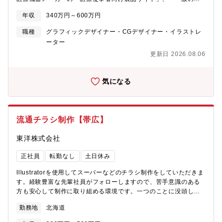
（患者向け）の疾患啓発サイト」、「コーポレートサイト」。
年収
340万円～600万円
●「病院サイト（総合病院、個人医院）」の制作ディレクション。
●平均30ページ程度のサイトの新規立ち上げディレクション。要件
職種
グラフィックデザイナー・CGデザイナー・イラストレ
定義・見積り作成含む。●既存サイトの更新・追加コンテンツの作
ーター
成進行等ディレクション。●社内WEBデザイナーやエンジニアの
更新日 2026.08.06
ハンドリング。●外注への発注（主に、コーディングやシステム関
連）、管理進行などのハンドリング。●コンペ企画書作成。（主に
営業部、学術情報部、グラフィック部、映像部との連携）●担当案
気になる
件のクライアント窓口としてメールや電話などに対応。
流通チラシ制作【帯広】
東洋株式会社
正社員
転勤なし
土日休み
Illustratorを使用してスーパーなどのチラシ制作をしていただきま
す。経験豊富な先輩社員がフォローしますので、苦手意識のある
方も安心して制作に取り組める環境です。一つのことに没頭して
作業することが好きな方、モノづくりが好きな方におすすめで
勤務地
北海道
す。