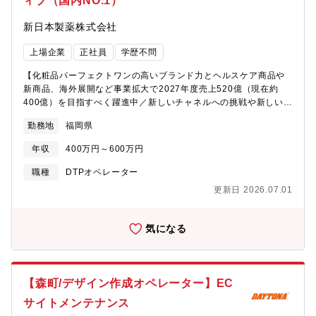
ィブ（国内NO.1）
新日本製薬株式会社
上場企業
正社員
学歴不問
【化粧品パーフェクトワンの高いブランド力とヘルスケア商品や
新商品、海外展開など事業拡大で2027年度売上520億（現在約
400億）を目指すべく躍進中／新しいチャネルへの挑戦や新しいア
イデアは積極的にチャレンジできる環境です】【採用背景】現在
勤務地
福岡県
若手メンバーが多い組織となっており、今後の成長拡大の為に外
部より即戦力の採用を行い、これまでにない新しいやり方や発想
年収
400万円～600万円
を取り入れ、新たな顧客獲得を強化する為の増員となります。そ
の為、新しいアイデアや企画提案をしていただける方歓迎です！
職種
DTPオペレーター
【チーム・組織構成】マーケティング本部／マーケティング部／
更新日 2026.07.01
メディアプロモーション課のクリエイティブチームへの配属とな
ります。課長、係長、メンバー10名の構成となります。【主な業
務内容】・新聞広告や折込チラシ等で通販広告紙面の企画立案～
気になる
制作～ディレクション業務～効果検証・広告紙面の入稿、校正作
業・制作会社や広告代理店とのやりとり、進捗・スケジュール管
理・社内関連部署との調整業務・お客様の声などの情報収集を行
い、広告に関する新しいアイデアの企画提案など※将来的には、
【森町/デザイン作成オペレーター】EC
TVCMなどのインフォマーシャル等の企画立案～ディレクション
サイトメンテナンス
～効果測定分析なども経験いただくこともあります。