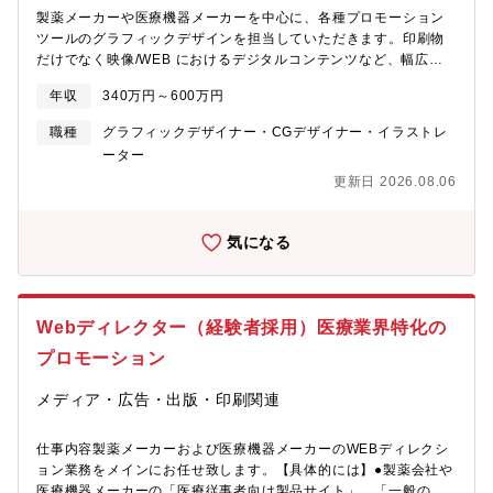
製薬メーカーや医療機器メーカーを中心に、各種プロモーション
ツールのグラフィックデザインを担当していただきます。印刷物
だけでなく映像/WEB におけるデジタルコンテンツなど、幅広い
メディアでのデザイン制作に興味のある方は大歓迎です。■カタロ
年収
340万円～600万円
グやパンフレット、ポスター、雑誌広告、会社案内、社内報等の
デザイン制作に加え、ブランディング構築や製品キービジュア
職種
グラフィックデザイナー・CGデザイナー・イラストレ
ル、ロゴマーク作成等をお任せします。■映像/WEB コンテンツの
ーター
グラフィック制作にも携わっていただきます。【求める人物
更新日 2026.08.06
像】・新しい技術や分野にも興味を持ち、意欲的に学ぶことがで
きる方・社内外の区別なく、円滑なコミュニケーションをとるこ
とができる方・積極的に自分からアイデアや意見を発信すること
気になる
ができる方※デザインをする上で、医療の専門的な知識がなくて
も問題ありません。また、周囲には豊富な知識やノウハウを持つ
メンバーが多く在籍しているので、多方面からのサポートが可能
です。さらなるスキルアップを望める環境が整っています。・責
Webディレクター（経験者採用）医療業界特化の
任感のある方
プロモーション
メディア・広告・出版・印刷関連
仕事内容製薬メーカーおよび医療機器メーカーのWEBディレクシ
ョン業務をメインにお任せ致します。【具体的には】●製薬会社や
医療機器メーカーの「医療従事者向け製品サイト」、「一般の方