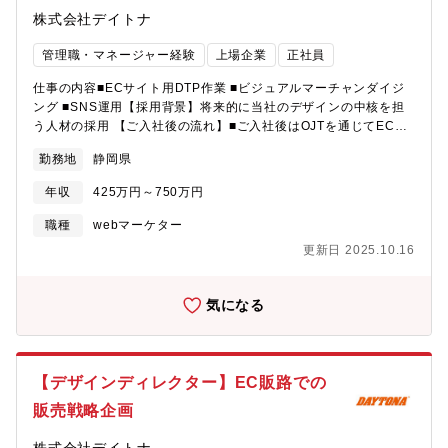
株式会社デイトナ
管理職・マネージャー経験
上場企業
正社員
仕事の内容■ECサイト用DTP作業 ■ビジュアルマーチャンダイジ
ング ■SNS運用【採用背景】将来的に当社のデザインの中核を担
う人材の採用 【ご入社後の流れ】■ご入社後はOJTを通じてECサ
イト用のDTP作業やビジュアルマーチャンダイジングを通じて業
勤務地
静岡県
務の一連の流れをご経験いただきます。ご希望やご経験に応じて
デザインディレクターの業務をお任せしていきます。また、将来
年収
425万円～750万円
的にはEC販路での販売戦略企画やマネジメント等の業務について
もお任せします。
職種
webマーケター
更新日 2025.10.16
気になる
【デザインディレクター】EC販路での
販売戦略企画