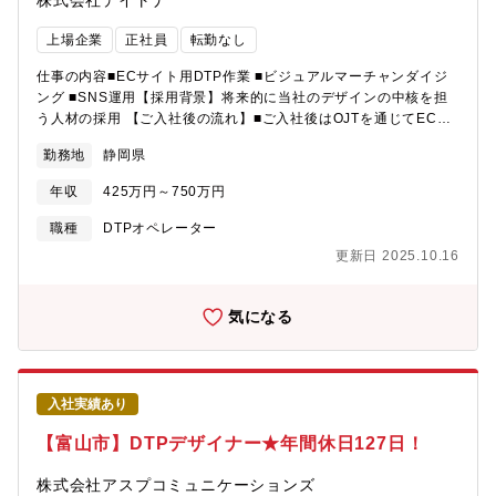
株式会社デイトナ
上場企業
正社員
転勤なし
仕事の内容■ECサイト用DTP作業 ■ビジュアルマーチャンダイジ
ング ■SNS運用【採用背景】将来的に当社のデザインの中核を担
う人材の採用 【ご入社後の流れ】■ご入社後はOJTを通じてECサ
イト用のDTP作業やビジュアルマーチャンダイジングを通じて業
勤務地
静岡県
務の一連の流れをご経験いただきます。ご希望やご経験に応じて
デザインディレクターの業務をお任せしていきます。また、将来
年収
425万円～750万円
的にはEC販路での販売戦略企画やマネジメント等の業務について
もお任せします。
職種
DTPオペレーター
更新日 2025.10.16
気になる
入社実績あり
【富山市】DTPデザイナー★年間休日127日！
株式会社アスプコミュニケーションズ