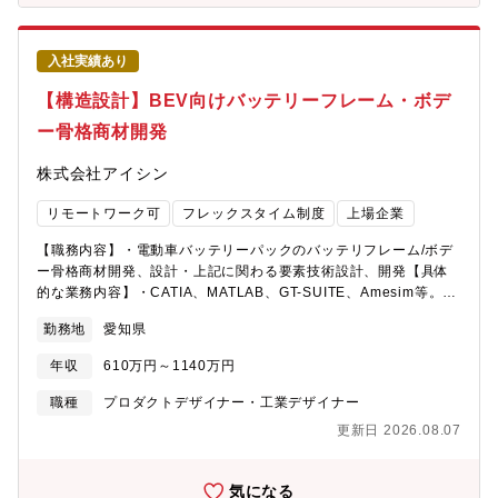
への貢献が可能です。・システム制御、ソフト、ハード、センシ
ングあらゆる技術者が集結したチームで開発でき相互成長できる
環境です。・日々海外チームと連携した開発を行っておりグロー
入社実績あり
バル人材となり活躍することができます。職務内容ミリ波レーダ
ーを用いたセンサシステムの量産化設計、信頼性の確保に加え、
【構造設計】BEV向けバッテリーフレーム・ボデ
生産工程との連携による作り込みを担当していただきます。具体
ー骨格商材開発
的な業務内容・ミリ波レーダーの仕様設計、性能評価・ミリ波レ
ーダーの構造設計、レドーム設計・ミリ波レーダーの検査設計、
株式会社アイシン
品質確保
リモートワーク可
フレックスタイム制度
上場企業
【職務内容】・電動車バッテリーパックのバッテリフレーム/ボデ
ー骨格商材開発、設計・上記に関わる要素技術設計、開発【具体
的な業務内容】・CATIA、MATLAB、GT-SUITE、Amesim等。必
要に応じて新たなツールの導入も積極的に実施。・柔軟な働き方
勤務地
愛知県
を支援するフレックスタイムの導入、業務効率向上のための在宅
勤務・社内外研修も活用可。希望に応じて積極的に受講頂きなが
年収
610万円～1140万円
ら、知識習得、実践力向上を行って頂きます。【組織のミッショ
ン】カーボンニュートラルの実現に向け、電動化市場の拡大に貢
職種
プロダクトデザイナー・工業デザイナー
献する技術開発を推進。特にバッテリーEVでは従来の内燃機関を
更新日 2026.08.07
用いた車両とは大きく異なった開発が必要となります。バッテリ
ー領域の先行開発には、電池を中心としたバッテリシステムの構
築を車両目線で考え、事業提案していくことが重要です。私たち
気になる