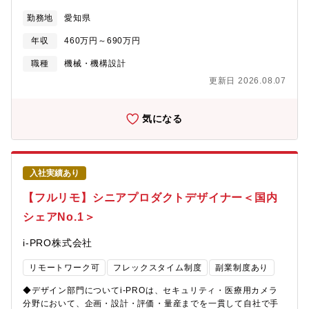
つメンバーが活躍しています。・残業時間平均は20時間前後であ
たモビリティ製品の先行・製品開発・市場動向、OEM要求、次世
勤務地
愛知県
り、プライベートの時間も確保しやすい環境です。・また、カフ
代車両ニーズの調査・分析・他社車両・他社部品・構造のベンチ
ェテリアプラン（年間 54,000P付与）を活用できます。【組織体
マーク調査・ベンチマークを踏まえたOEM向け構造提案・社内外
年収
460万円～690万円
制】L&S事業部への配属となります。LS設計のメンバーは14名お
関係部署との連携による開発推進および完成車メーカーへのプレ
り、20代の比率は約50％。若手と中堅がバランスよく在籍し、多
ゼン【募集部署】技術本部 製品企画開発部 モビリティー製品開発
職種
機械・機構設計
様なバックグラウンドを持つメンバーが活躍しています。【募集
課【募集背景】良いクルマづくりへの更なる貢献を目指して、先
更新日 2026.08.07
背景】L&S事業部では重要保安部品を含む、高い信頼性が求めら
行開発体制の強化を進めています。今後の成長をともに支え、フ
れる自動車足回り部品の開発、製造、営業活動を行っています。
タバの未来をともにつくる仲間を募集します。【部署の役割】完
国内外の大手/中小OEMメーカーと多数のお取引をさせていただい
成車メーカーの中長期的な将来ニーズを見据え、付加価値の高い
気になる
ており、中でも弊社製品の特長でもある、小型・軽量化・高性能
製品を構想・開発・提案する部署です。市場・顧客ニーズを起点
(低フリクション)を実現している点については、お客様より高い評
に、求められる製品像を描き、その実現に必要な技術開発を一貫
価を得ています。今後のEV車普及に伴い、このような競合優位性
して推進する役割を担います。【組織構成】約15名・平均年齢30
を保つことで更なる受注拡大に繋げていきたいと考え、今後の事
歳で、若手、中堅、ベテランとバランス良く構成されています。
入社実績あり
業拡大を見据えて、新たに仲間を募集します。
（そのうち、経験者入社の方は約10％）【業務での使用ツール】
Microsoft office全般CATIA V5、AUTO FORM、J-Stamp、Solid
【フルリモ】シニアプロダクトデザイナー＜国内
Works、PowerShell、衝突解析ソフト、最適化ソフト、VBA、
シェアNo.1＞
JavaScript などのマクロ※必須ではない、社内教育あり【休日出
勤・出張の有無】休日出勤の有無･･･無海外勤務の可能性･･･無国
i-PRO株式会社
内・海外出張の有無･･･有（国内外講演会・展示会参加）
リモートワーク可
フレックスタイム制度
副業制度あり
◆デザイン部門についてi-PROは、セキュリティ・医療用カメラ
分野において、企画・設計・評価・量産までを一貫して自社で手