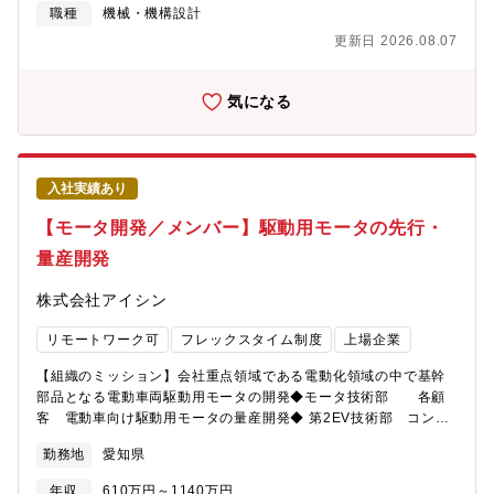
の主な事業である駆動領域も電動化への変革を推進しています。
ず、同等の語学力があれば歓迎します）●業務での英語使用メール
職種
機械・機構設計
HEV・BEVユニットの製品ラインナップの拡充をはかる為、魅力
／時々ある資料・文書読解／時々ある電話会議・商談／時々ある
更新日 2026.08.07
ある新製品の投入を加速的に実施しています。特にHEV・BEVユ
駐在／経験・志向に応じて要相談
ニットの基幹部品であるモータの開発力向上、事業拡大がアイシ
ンとして急務であり、経験を持有するモータ技術者の採用を拡大
気になる
しております。【業務のやりがい】アイシンは、HEVユニットを
部品メーカで世界で初めて量産化（'04年）して以降、国内外の
様々な自動車メーカへHEV・PHEV・BEVユニットを供給してい
ます。電動化が急加速する中、世界中の電動車両開発へ携わる事
入社実績あり
ができ、持続可能な社会構築の一翼を担えます。基幹部品のモー
タは、企画、設計、材料、生産技術と一貫した開発をしており、
【モータ開発／メンバー】駆動用モータの先行・
様々な経験を活かす場があり、また幅広い経験を積むことがで
量産開発
き、技術者として大きく成長ができます。【職務内容】HEV・
BEV用モータ開発のプロジェクトまたは要素開発のリーダー。
株式会社アイシン
（先行開発～量産開発）モータ開発は、性能、絶縁、構造、強
度、材料、部品など様々な分野、領域がありますが、業務経験や
リモートワーク可
フレックスタイム制度
上場企業
スキルに応じて、担当分野をお任せします。【具体的な業務内
容】◆ モータ先行開発（PTシステム製品企画部） ： 高性能、高
【組織のミッション】会社重点領域である電動化領域の中で基幹
機能、低コストなどの開発テーマを設定し、新技術・構造モー
部品となる電動車両駆動用モータの開発◆モータ技術部 各顧
タ・新材料を検討。外部機関（材料・部品メーカ、大学、研究機
客 電動車向け駆動用モータの量産開発◆ 第2EV技術部 コンポ
関）との連携を積極活用し、新技術開発を推進。◆ モータ量産開
ーネント開発室 各顧客 電気自動車向け次世代駆動用モータ
発（モータ開発部＆第2EV技術部） ： 顧客要求およびHEV・BEV
勤務地
愛知県
の量産開発◆PTシステム製品企画部 先行企画室 電動車向け
システム要求からモータ要求仕様（性能、サイズ、耐久性など）
駆動モータの先行開発【募集背景】持続可能な社会の実現に向け
を具体化。 各種設計検討（性能、絶縁、構造、強度など）を実
年収
610万円～1140万円