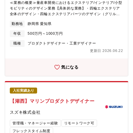
≪業務の概要≫量産車開発におけるエクステリア/インテリア/小型
モビリティのデザイン業務【具体的な業務】・四輪エクステリア
全体のデザイン・四輪エクステリアパーツのデザイン（グリルや
ランプ、用品等）・四輪インテリア空間全体のデザイン・四輪イ
勤務地
静岡県 愛知県
ンテリアパーツのデザイン（シート、ステアリング、シフトノブ
等）・電動モビリティ（セニアカーなど）のデザイン先行開発、
年収
500万円～1000万円
及び量産車開発において、エクステリア/インテリアのデザイナー
としてアイデアスケッチ提案、デザインモデルへの指示、量産化
職種
プロダクトデザイナー・工業デザイナー
に向けた関係部門との交渉等、一連のデザイン開発業務を担当し
更新日 2026.06.22
ていただきます。≪採用背景≫これからますますグローバルな成
長を見込んだ中で、スズキのみで成長したデザイナーでは持ちえ
ない、外部からの視点を期待しています。いわゆるタコツボには
気になる
まらないためにも、ご自身が経験した外部からの視点で活発な意
見を求めています。≪部門のミッション、ビジョン≫スズキの四
輪デザイン部が目指している事は、期待を超えるデザインです！
それを称して「凸するデザイン」と呼んでいます。お客様に「お
入社実績あり
っ、コレ！コレ！」と共感いただけるお客様の期待を超えた凸す
るデザインを発信していきたいと日々考えています。≪配属部署
【湖西】マリンプロダクトデザイナー
≫・配属される部門名称：商品企画本部 四輪デザイン部・配属
拠点：本社・就業時間：8:45~17:30・フレックス適用：有・在宅
スズキ株式会社
勤務利用状況：業務によって調整可≪入社後の教育体制/フォロー
体制≫本社（浜松）四輪デザイン部エクステリア課もしくはイン
管理職・マネージャー経験
リモートワーク可
テリア課へ配属となります。入社後の導入教育や内外装デザイン
フレックスタイム制度
の短期間の教育プログラムを用意しております。導入教育後は四