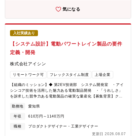
クスタイム制度など個人に合わせた働き方を推奨しています。■支
援体制・同僚の技術者からのＯＪＴ指導、または社内外研修も希
気になる
望に応じて積極的に受けて頂きながら、知識習得、実践力向上を
行って頂きます。【組織のミッション】◆PTシステム製品企画
部 先行企画室 ・2035年向けの稼げる製品および要素技術開
発 ・アイシンにしか出来ない世界TOPを走り続ける魅力ある
入社実績あり
製品企画 ・日本発となる世界最高の要素技術開発◆ 第2EV技
術部 システム開発室 ・アイシンコア技術を活用した魅力あ
【システム設計】電動パワートレイン製品の要件
る電動製品開発 ・「うれしさ」を訴求した競争力ある電動製
定義・開発
品の確実な量産化◆第2先行開発部 第2システム先行開発
室 ・電動化を普及させ、美しい未来社会に貢献するために、
株式会社アイシン
先進的な要素技術を開発提供する【募集背景】クルマの電動化が
自動車業界を大きく変える中、アイシンは新たな時代に対応すべ
リモートワーク可
フレックスタイム制度
上場企業
く、これまでの自動車部品の開発で培った技術・知見を基礎に、
電動化に貢献するさまざまな技術を開発しています。パワーエレ
【組織のミッション】◆ 第2EV技術部 システム開発室 ・アイ
クトロ二クス機器の開発もその内のひとつです。インバータ、
シンコア技術を活用した魅力ある電動製品開発 ・「うれしさ」
DC/DCコンバータや車載充電器などのパワエレの専門技術者を集
を訴求した競争力ある電動製品の確実な量産化【募集背景】クル
約し、アイシンの電動化製品をシステムで最適化する為に、パワ
マの電動化が自動車業界を大きく変える中、アイシンは新たな時
エレの開発を一緒【業務のやりがい】アイシンは“移動”を支える多
勤務地
愛知県
代に対応すべく、これまでの自動車部品の開発で培った技術・知
くの製品やサービスを取り扱っており、“自動車に一番近い”部品メ
見を基礎に、電動化に貢献するさまざまな技術を開発していま
ーカーです。様々な技術や知識、経験があるメンバーと共に、会
年収
610万円～1140万円
す。メカ・電気・ソフトの専門家と議論を重ねながらシステム最
社の次なる柱となりうる新規事業開発の初期から参画し、車の電
適解を形にするエンジニアを募集しています。【業務のやりが
職種
プロダクトデザイナー・工業デザイナー
動化を通して世の中のカーボンニュートラルに貢献できる可能性
い】アイシンは“移動”を支える多くの製品やサービスを取り扱って
がある仕事です。
更新日 2026.08.07