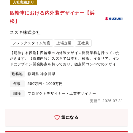
入社実績あり
らの3Dモデリング業務、量産／モデル製作に向けた精度の高いデ
となく発揮し、製品に反映することができます。またモデラーと
ータ玉成業務・CG及びVRによるシュミレーション作成につい
デザイナーの関係に上下関係はなく、対等に意見を交わしながら
四輪車における内外装デザイナー【浜
て、経験・知見がある場合は CGクリエイターとしての配属も検
カタチを追求することができます。≪必須となるTOEICスコア・
松】
討＜使用ツール＞Photoshop,Alias,Vredなどのデザイン開発ツー
語学力水準≫・弊社デザイン部では海外拠点としてイタリア、イ
ル＜仕事の面白み＞デザイン部門の様々な専門領域・バックグラ
ンドがあります。その現地デザイナーやモデラ―、または設計者
スズキ株式会社
ンドをもった職種のデザイナーとの協業だけではなく、商品企
とのコミュニケ―ションが必要となります。≪求める人物像
画、設計、実験、マーケティングなどの関連部署と連携をしなが
≫「素直な人。 チーム貢献できる人。 解決力をもつ人。」・
フレックスタイム制度
上場企業
正社員
ら仕事を進めることがができるため、デザインの専門性と自動車
お客様の声に寄り添い、真摯に考えることができる人・他者の考
づくりに商品開発の上流から下流まで関係する事が出来ます。＜
えを認め、率直なコミュニケーションが取れる人・物事をまっす
【期待する役割】四輪車の内外装デザイン開発業務を行っていた
魅力・やりがい＞自動車デザインはお客様の第一印象を左右する
ぐに捉え、ユニークで実行力のある発想をもとに、実行できる人
だきます。【職務内容】スズキでは本社、横浜、イタリア、イン
重要な要素であり、商品が発売されると、自身が携わったデザイ
ドにデザイン開発拠点を持っており、拠点間コンペでのデザイン
ンの車が街を走り、お客様が運転する姿を見れること。＜風土＞
開発を行っています。デザイナーは出張ベースや、駐在により、
カーデザインに関連するさまざまな職種の方が専門性を活かし
勤務地
静岡県 神奈川県
海外拠点でのデザイン開発経験を積むことができます。【背景】
て、他部門とも連携してモノづくりを実施しています。
CASE、カーボンニュートラル等、車を取り巻く環境が激変する中
年収
500万円～1000万円
で、車に求められる”もの”、”こと”が大きく変化しています。スズ
キは、その変化をとらえ、お客様の期待を超えるデザインを生み
職種
プロダクトデザイナー・工業デザイナー
出すデザイン開発体制つくりに取り組んでいます。その中で豊富
更新日 2026.07.31
な経験から次の時代を感じ取り、今までの常識にとらわれない発
想でアウトプットし、チームをリードできるデザイナーを求めて
います。
気になる