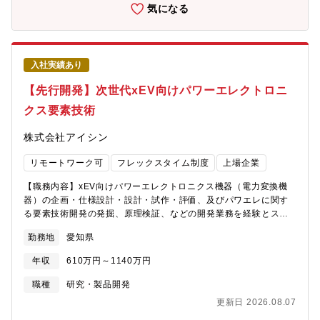
想から開発提案を担える専門人材を募集します。業務のやりがい
気になる
BEVの次世代ボデー骨格開発において、衝突・剛性CAEによる評
価に加え、マルチマテリアルの適材配置や接合設計を含めた構造
コンセプトの検討・提案から携わることができます。先行開発段
階からOEMと技術的な議論を行い、自身が検討した構造案が車体
入社実績あり
構成として具現化されていく過程を直接体感できる点が、本業務
ならではのやりがいです。職務内容次世代BEV向けTEKIZAIボデ
【先行開発】次世代xEV向けパワーエレクトロニ
ーを対象に、衝突・剛性CAEを活用しながら、構造コンセプト検
クス要素技術
討から提案までを担当します。先行開発段階からお客様や関連部
署と技術的に議論し、構造成立をリードする役割です。具体的な
株式会社アイシン
業務内容・衝突/剛性CAEを用いたTEKIZAIボデーの性能検討・鉄/
アルミを組み合わせたマルチマテリアル構成における適材配置お
リモートワーク可
フレックスタイム制度
上場企業
よび異材接合を含めたボデー骨格構造の検討・OEMとの技術協議
を通じた構造提案・設計、生技部門と連携した先行開発の推進
【職務内容】xEV向けパワーエレクトロニクス機器（電力変換機
器）の企画・仕様設計・設計・試作・評価、及びパワエレに関す
る要素技術開発の発掘、原理検証、などの開発業務を経験とスキ
ルに応じてお任せします。【具体的な業務内容】■業務内容・車載
勤務地
愛知県
パワーエレクトロ二クス機器（電力変換機器）の企画・設計（部
品設計、仕様設計、構造設計など）・将来のパワエレに関する要
年収
610万円～1140万円
素技術開発の発掘、設計、原理検証■使用ツール・MATLAB
Simulink、CATIA、CAD流体解析、CAD振動解析、FLOEFD、
職種
研究・製品開発
Flotherm(XT)、PLECS■職場環境・設計、試作、評価の拠点がす
更新日 2026.08.07
ぐそばにあり、一体となった研究開発が可能です。在宅やフレッ