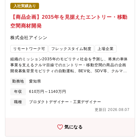
は航続距離や充電時間等、モビリティの性能を大きく左右する重
入社実績あり
要な技術要素です。私たちは、従来の延長にとらわれない発想
で、新たな熱マネジメントシステムおよび製品の開発に取り組ん
【商品企画】2035年を見据えたエントリー・移動
でいます。【募集背景】電動化へのポートフォリオ変革を支え
空間商材開発
る、熱マネジメントシステムエンジニアの募集【業務のやりが
い】・車両の熱マネデバイスを幅広い商材群で保有し、システム
株式会社アイシン
視点の開発が可能・高い生産技術を背景に、構想・設計段階から
量産性までを見据えた、モノづくりにこだわった開発に携わるこ
リモートワーク可
フレックスタイム制度
上場企業
とができる・Tier1として、クルマ目線で革新的な熱マネ機能設計
に挑戦できる組織風土
組織のミッション2035年のモビリティ社会を予測し、将来の車体
事業を支えるクルマ目線でのエントリー・移動空間の商品の企画
開発募集背景モビリティの自動運転、BEV化、SDV等、クルマの
カタチが大きく変化する時代において、ドアやルーフへの要求も
勤務地
愛知県
変化していきます。そのような中、将来の車体事業を支えるエン
トリー・移動空間商材（ドア・ルーフ）の部品・システムを開発
年収
610万円～1140万円
するためには、車両ボデー構造の知見・設計スキルを持った人材
が必要です。人々の暮らしにを豊かにする未来のクルマを一緒に
職種
プロダクトデザイナー・工業デザイナー
創造しましょう。業務のやりがいアイシンが持つ様々な技術を活
更新日 2026.08.07
かし、未来の移動体験を支える車目線での企画開発が可能です。
企画段階から様々な機会を通じてお客様へ提案でき、自ら主体的
に将来のモビリティ社会に貢献できます。 職務内容2035、
気になる
2040年目線での未来のモビリティ社会の予測から、ヒト・モノの
移動を支える新たなモビリティのボデー構造の企画・開発、試作