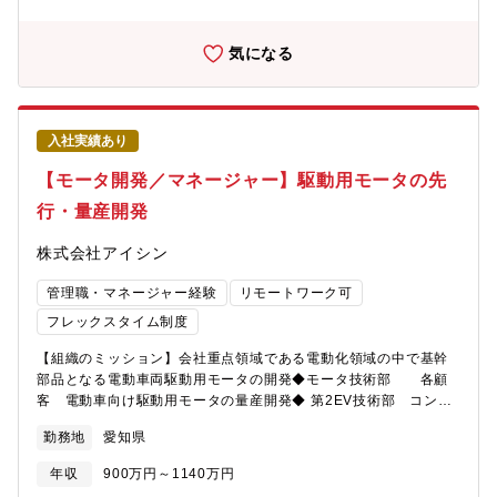
おり、“自動車メーカーに最も近いサプライヤ”です。様々な技術や
知識、経験があるメンバーと共に、会社の次なる柱となりうる新
規事業開発の初期から参画し、車の電動化を通して世の中のカー
気になる
ボンニュートラルに貢献できる可能性がある仕事です。【職務内
容】BEV向け電動パワートレイン製品の開発において、顧客要
求、社内企画要求を踏まえ、性能・電費・信頼性・コストなどを
考慮した要件定義およびシステム設計（機能設計、性能設計な
入社実績あり
ど）を行っていただきます。機械・電気・ソフトの技術者と連携
しながらシステム全体を見渡して設計検討から実機検証まで推進
【モータ開発／マネージャー】駆動用モータの先
していただきます。【具体的な業務内容】■業務内容・BEVパワー
行・量産開発
トレイン製品開発における、システムの企画、設計、検証・将来
に向けた開発の仕組みづくり（プロセス改善・標準化）■使用ツー
株式会社アイシン
ル・MATLAB Simulink、Flotherm(XT)、Cameo、
Codebeamer■職場環境・設計、試作、評価の拠点がすぐそばに
管理職・マネージャー経験
リモートワーク可
あり、一体となった研究開発が可能です。在宅やフレックスタイ
ム制度など個人に合わせた働き方を推奨しています。■支援体制・
フレックスタイム制度
同僚の技術者からのＯＪＴ指導、または社内外研修も希望に応じ
【組織のミッション】会社重点領域である電動化領域の中で基幹
て積極的に受けて頂きながら、知識習得、実践力向上を行って頂
部品となる電動車両駆動用モータの開発◆モータ技術部 各顧
きます。【求める人物像】新しい技術や開発プロセス、仕組みづ
客 電動車向け駆動用モータの量産開発◆ 第2EV技術部 コンポ
くりに対して自ら課題を見つけ、果敢に挑戦できる方。専門の異
ーネント開発室 各顧客 電気自動車向け次世代駆動用モータ
なるメンバーの意見を尊重しつつ、全体俯瞰で方向性を示し、周
勤務地
愛知県
の量産開発◆PTシステム製品企画部 先行企画室 電動車向け
囲を巻き込みながらプロジェクトを前に進められるリーダーシッ
駆動モータの先行開発【募集背景】持続可能な社会の実現に向け
プを期待しています。技術で人と組織を動かしたい方を歓迎しま
年収
900万円～1140万円
て、全世界的に自動車の急速な電動化シフトが進む中、アイシン
す。【語学】TOEIC450点以上を歓迎（TOEICスコアに限定せ