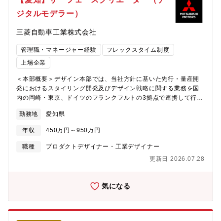
す。スズキ四輪デザイン部では、デザイン開発の確認・承認プロ
就業時間：8:45~17:30・在宅勤務利用状況：業務によって調整可
セスに加え、プロモーションやリクルート業務など多目的にCGと
ジタルモデラー）
≪入社後の教育体制/フォロー体制≫本社（浜松）四輪デザイン部
VRの活用を推進し、開発の効率化とコミュニケーションの活性化
造形課へ配属となります。入社後の導入教育やNXのオペレーショ
に取り組んでいます。CGクリエイターは、カタチの魅力を対外的
三菱自動車工業株式会社
ンについては短期間の教育プログラムを用意しております。導入
に伝えるだけでなく、コンセプトやデザインテーマの世界観、ス
教育後は四輪車エクステリアもしくはインテリアのモデラーチー
トーリー、使用シーンをCGを通して表現することで、デザインの
管理職・マネージャー経験
フレックスタイム制度
ムに所属いただき、量産開発において即戦力として活躍いただき
プレゼンスとチームの発想力向上において重要な役割を担いま
ます。適性を見極めエクステリア、インテリアの配属を決めさせ
上場企業
す。手法が多岐にわたり自由度があるからこそ、自身が考える表
ていただきますが、希望がありましたら考慮いたします。マリン
現やプロセスに全力で取り組むことができます。≪必須となる
＜本部概要＞デザイン本部では、当社方針に基いた先行・量産開
製品や電動モビリティについては不定期業務のため、エクステリ
TOEICスコア・語学力水準≫・同社デザイン部では海外拠点とし
発におけるスタイリング開発及びデザイン戦略に関する業務を国
ア、インテリアチームの双方で適宜担当しています。経験値や後
てイタリア、インドがあります。その現地デザイナーやモデラ
内の岡崎・東京、ドイツのフランクフルトの3拠点で連携して行っ
進の育成能力に応じて、開発責任者（リーダー）を担っていただ
―、または設計者とのコミュニケ―ションが必要となります。≪
ています。＜採用目的・背景＞重点領域強化とリーダー層の採用
き、チームを率いて機種開発を行っていただきます。将来的に会
求める人物像≫「素直な人。 チーム貢献できる人。 解決力を
勤務地
愛知県
当社中期経営計画でのデザイン開発を遂行するために必要な人員
社の定めるデザイン拠点に配置転換の可能性あり≪キャリアプラ
もつ人。」・お客様の声に寄り添い、真摯に考えることができる
を採用する。アライアンスおよび国内外の協力会社と連携したデ
ン≫【役職】係長、将来的に管理職へとキャリアアップすること
年収
450万円～950万円
人・他者の考えを認め、率直なコミュニケーションが取れる人・
ザイン開発をリーダーもしくは将来リーダー候補として遂行する
ができます。ご自身のデザイン能力が優れていることはもちろん
物事をまっすぐに捉え、ユニークで実行力のある発想をもとに、
人材を強化する。＜部署の役割＞・ブランド強化に向けたデザイ
ですが、会社の定める英語能力や素質などの条件が揃えば、キャ
職種
プロダクトデザイナー・工業デザイナー
実行できる人
ン戦略の立案、実行業務・調査・検証作業を通じた商品、デザイ
リアアップは可能です。【キャリアプラン】スズキでは比較的に
更新日 2026.07.28
ン企画立案業務・先行、量産車デザイン開発のプロジェクトマネ
個人の持つ裁量の幅が大きく、決断力が求められます。その分、
ージメント業務・先行、量産車のデザイン、内外装カラー＆マテ
個の成長・やりがいにつながります。また新たなチャレンジに対
リアルデザイン、インターフェースデザイン開発業務・ブランド
しても推奨しています。【環境】 基本は本社勤務ですが、希望に
気になる
を訴求するグラフィックデザイン業務・デザイン開発におけるス
より、海外駐在にもチャレンジすることができます。部内駐在実
ケッチ/3Dデータからのサーフェースモデリング業務・デザイン開
績拠点：イタリアトリノ インドニューデリー≪スズキならでは
発におけるデータの玉成業務＜入社後の担当領域＞先行、量産車
の仕事のやりがい≫造形初期のイメージ作りから最終段階の作り
のデザイン開発におけるデジタルモデリング業務 ・スケッチか
込みまで一貫して携わることができ、幅広い造形スキルを余すこ