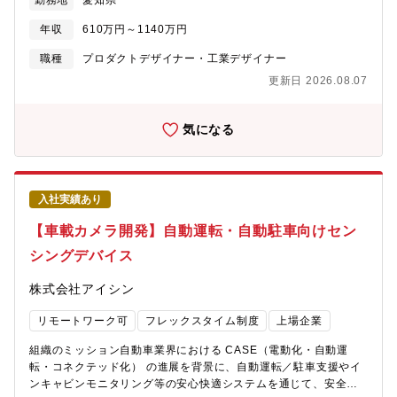
勤務地
愛知県
の量産開発◆PTシステム製品企画部 先行企画室 電動車向け
システム要求からモータ要求仕様（性能、サイズ、耐久性など）
駆動モータの先行開発【募集背景】持続可能な社会の実現に向け
を具体化。 各種設計検討（性能、絶縁、構造、強度など）を実
年収
610万円～1140万円
て、全世界的に自動車の急速な電動化シフトが進む中、アイシン
施し、試作・評価による検証を実施。生産技術、工場、調達部署
の主な事業である駆動領域も電動化への変革を推進しています。
職種
プロダクトデザイナー・工業デザイナー
とWGチームを構成し量産開発を推進。【求める人物像】・新技
HEV・BEVユニットの製品ラインナップの拡充をはかる為、魅力
術、開発基盤、開発プロセス、組織設計に対して自ら課題を見つ
更新日 2026.08.07
ある新製品の投入を加速的に実施しています。特にHEV・BEVユ
け、果敢に挑戦できる方・異なる専門領域メンバーの意見も尊重
ニットの基幹部品であるモータの開発力向上、事業拡大がアイシ
しつつ、全体俯瞰で方向性を示し周囲を巻き込みながらプロジェ
ンとして急務であり、経験を持有するモータ技術者の採用を拡大
気になる
クトを推進するリーダーシップ意欲を持つ方・電動化技術の進化
しております。【業務のやりがい】アイシンは、HEVユニットを
に強い関心を持ち、主体的に学び続ける姿勢がある方・チームで
部品メーカで世界で初めて量産化（'04年）して以降、国内外の
の開発を楽しみ、課題解決に向けて積極的に行動できる方・顧客
様々な自動車メーカへHEV・PHEV・BEVユニットを供給してい
要求を理解し、品質・コスト・納期のバランスを考えた提案がで
ます。電動化が急加速する中、世界中の電動車両開発へ携わる事
きる方【語学】●業務での英語使用メール／時々ある資料・文書読
入社実績あり
ができ、持続可能な社会構築の一翼を担えます。基幹部品のモー
解／時々ある電話会議・商談／時々ある駐在／経験・志向に応じ
タは、企画、設計、材料、生産技術と一貫した開発をしており、
【車載カメラ開発】自動運転・自動駐車向けセン
て要相談
様々な経験を活かす場があり、また幅広い経験を積むことがで
シングデバイス
き、技術者として大きく成長ができます。【組織のミッション】●
パワートレイン製品本部 PTシステム製品企画部当社では、電気
株式会社アイシン
自動車（BEV）・ハイブリッド車（HEV）・プラグインハイブリ
ッド車（PHEV）向けに電動ユニットをフルラインアップでそろえ
リモートワーク可
フレックスタイム制度
上場企業
ることを掲げています。この事業目標の達成に向け、電動ユニッ
トの企画提案を実施●製品戦略室 第2G主に技術的な目線で世界
組織のミッション自動車業界における CASE（電動化・自動運
No.1の魅力ある製品企画提案をする募集背景持続可能な社会の実
転・コネクテッド化） の進展を背景に、自動運転／駐車支援やイ
現に向けて、全世界的に自動車の急速な電動化シフトが進む中、
ンキャビンモニタリング等の安心快適システムを通じて、安全・
アイシンの主な事業である駆動領域も電動化への変革を推進して