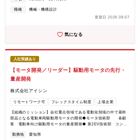
て、全世界的に自動車の急速な電動化シフトが進む中、アイシン
施し、試作・評価による検証を実施。生産技術、工場、調達部署
の主な事業である駆動領域も電動化への変革を推進しています。
職種
機械・機構設計
とWGチームを構成し量産開発を推進。【求める人物像】・新技
HEV・BEVユニットの製品ラインナップの拡充をはかる為、魅力
術、開発基盤、開発プロセス、組織設計に対して自ら課題を見つ
更新日 2026.08.07
ある新製品の投入を加速的に実施しています。特にHEV・BEVユ
け、果敢に挑戦できる方・異なる専門領域メンバーの意見も尊重
ニットの基幹部品であるモータの開発力向上、事業拡大がアイシ
しつつ、全体俯瞰で方向性を示し周囲を巻き込みながらプロジェ
ンとして急務であり、経験を持有するモータ技術者の採用を拡大
気になる
クトを推進するリーダーシップ意欲を持つ方・電動化技術の進化
しております。【業務のやりがい】アイシンは、HEVユニットを
に強い関心を持ち、主体的に学び続ける姿勢がある方・チームで
部品メーカで世界で初めて量産化（'04年）して以降、国内外の
の開発を楽しみ、課題解決に向けて積極的に行動できる方・顧客
様々な自動車メーカへHEV・PHEV・BEVユニットを供給してい
要求を理解し、品質・コスト・納期のバランスを考えた提案がで
ます。電動化が急加速する中、世界中の電動車両開発へ携わる事
きる方【語学】●業務での英語使用メール／時々ある資料・文書読
入社実績あり
ができ、持続可能な社会構築の一翼を担えます。基幹部品のモー
解／時々ある電話会議・商談／時々ある駐在／経験・志向に応じ
タは、企画、設計、材料、生産技術と一貫した開発をしており、
【モータ開発／リーダー】駆動用モータの先行・
て要相談
様々な経験を活かす場があり、また幅広い経験を積むことがで
量産開発
き、技術者として大きく成長ができます。【職務内容】HEV・
BEV用モータ開発のプロジェクトまたは要素開発のリーダー。
株式会社アイシン
（先行開発～量産開発）モータ開発は、性能、絶縁、構造、強
度、材料、部品など様々な分野、領域がありますが、業務経験や
リモートワーク可
フレックスタイム制度
上場企業
スキルに応じて、担当分野をお任せします。【具体的な業務内
容】◆ モータ先行開発（PTシステム製品企画部） ： 高性能、高
【組織のミッション】会社重点領域である電動化領域の中で基幹
機能、低コストなどの開発テーマを設定し、新技術・構造モー
部品となる電動車両駆動用モータの開発◆モータ技術部 各顧
タ・新材料を検討。外部機関（材料・部品メーカ、大学、研究機
客 電動車向け駆動用モータの量産開発◆ 第2EV技術部 コンポ
関）との連携を積極活用し、新技術開発を推進。◆ モータ量産開
ーネント開発室 各顧客 電気自動車向け次世代駆動用モータ
発（モータ開発部＆第2EV技術部） ： 顧客要求およびHEV・BEV
勤務地
愛知県
の量産開発◆PTシステム製品企画部 先行企画室 電動車向け
システム要求からモータ要求仕様（性能、サイズ、耐久性など）