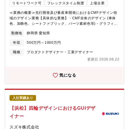
点としてイタリア、インドがあります。その現地デザイナーやモ
リモートワーク可
フレックスタイム制度
上場企業
修、部門別研修 等・自己研鑽プログラム：英会話やプログラミ
デラ―、または設計者とのコミュニケ―ションが必要となりま
ング、その他業務で必要な知識、ビジネススキルなど受講できる
す。≪求める人物像≫「素直な人。 チーム貢献できる人。 解
≪業務の概要≫先行開発及び量産車開発におけるCMFデザイン領
ものなど多数あります。≪キャリアプラン≫【役職】係長、将来
決力をもつ人。」・お客様の声に寄り添い、真摯に考えることが
域のデザイン業務【具体的な業務】・CMF全体のデザイン (車体
的に管理職へとキャリアアップすることができます。ご自身のデ
できる人・他者の考えを認め、率直なコミュニケーションが取れ
色、加飾色、シートファブリック、パーツ素材色等)・グラフィッ
ザイン能力が優れていることはもちろんですが、会社の定める英
る人・物事をまっすぐに捉え、ユニークで実行力のある発想をも
ク・ロゴデザイン（デカール・エンブレムデザイン等）・CMFデ
語能力や素質などの条件が揃えば、キャリアアップは可能です。
勤務地
静岡県 愛知県
とに、実行できる人
ザイン領域のトレンドリサーチや市場分析・CMFデザイン領域に
【キャリアプラン】スズキでは比較的に個人の持つ裁量の幅が大
おけるコンセプト立案と世界観構築・製品化に向けた関係部門と
きく、決断力が求められます。その分、個の成長・やりがいにつ
年収
500万円～1000万円
の折衝、指示書の作成など他の領域のデザイナーと協業し車両の
ながります。また新たなチャレンジに対しても推奨しています。
世界観構築をCMFデザイナーの広い視野でリードして頂き、車内
職種
プロダクトデザイナー・工業デザイナー
≪スズキならではの仕事のやりがい≫生活に密着したインフラモ
外トータルでCMFデザインを担当していただきます。≪採用背景
ビリティ企業として、新しいモビリティデザインを世界中に届け
更新日 2026.06.22
≫これからますますグローバルな成長を見込んだ中で、スズキの
る事が出来ます。スズキ四輪デザイン部は世代やチームの壁もな
みで成長したデザイナーでは持ちえない、外部からの視点を期待
く、活発なコミュニケーションが新たなアイデアを生み出す風土
しています。いわゆるタコツボにはまらないためにも、ご自身が
気になる
があると言えます。デスクで考えるだけでなく、実際に使われる
経験した外部からの視点で活発な意見を求めています。≪部門の
環境やユーザーの使用シーンを見て・体験することを重視してい
ミッション、ビジョン≫スズキの四輪デザイン部が目指している
る為、海外出張の機会も多いです。設計や生産技術担当との交
事は、期待を超えるデザインです！それを称して「凸するデザイ
渉、経営陣へのプレゼンテーションなどを通して製品開発に深く
ン」と呼んでいます。お客様に「おっ、コレ！コレ！」と共感い
関与し、デザイナーとして大きな達成感を味わうことが出来ま
入社実績あり
ただけるお客様の期待を超えた凸するデザインを発信していきた
す。≪必須となるTOEICスコア・語学力水準≫・弊社デザイン部
いと日々考えています。≪配属部署≫・配属される部門名称：商
【浜松】四輪デザインにおけるGUIデザ
では海外拠点としてイタリア、インドがあります。その現地デザ
品企画本部 四輪デザイン部・配属拠点：本社・就業時間：
イナーやモデラ―、または設計者とのコミュニケ―ションが必要
イナー
8:45~17:30・フレックス適用：有・在宅勤務利用状況：業務によ
となります。≪求める人物像≫「素直な人。 チーム貢献できる
って調整可≪入社後の教育体制/フォロー体制≫本社（浜松）四輪
人。 解決力をもつ人。」・お客様の声に寄り添い、真摯に考え
スズキ株式会社
デザイン部CMFデザイン課へ配属となります。入社後の導入教育