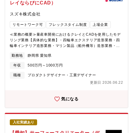
自由な発想や柔軟なプロセスを大切にし、活発なブレストや日々
レイならびにCAD）
拠点：本社・就業時間：8:45~17:30・フレックス適用：有・在宅
のコミュニケーションの中でアイデアを育てています。若手が多
勤務利用状況：業務によって調整可≪入社後の教育体制/フォロー
く、挑戦の機会が豊富、OJTも充実しており、スキルや経験に応
スズキ株式会社
体制≫本社（浜松）四輪デザイン部アイデア開発課に配属となり
じて着実に成長できる環境です。チームでのチャレンジを楽しみ
ます。導入教育後、弊社のブランドやデザイン方針を学んでいた
ながら、日々ユニークな価値ある製品をカタチにすることができ
リモートワーク可
フレックスタイム制度
上場企業
だき、経験やスキルに応じ、早い段階で即戦力として活躍するこ
ます。≪必須となるTOEICスコア・語学力水準≫・弊社デザイン
とを期待しています。また、開発初期からデザインコンセプトを
部では海外拠点としてイタリア、インドがあります。その現地デ
≪業務の概要≫量産車開発におけるクレイとCADを使用したモデ
定める取り組みや、進化が著しい生成AIを組み込んだ新しいデザ
ザイナーやモデラ―、または設計者とのコミュニケ―ションが必
リング業務【具体的な業務】・四輪車エクステリア造形業務・四
インプロセス構築のトライ＆エラーにも、クリエイティブな組織
要となります。≪求める人物像≫「素直な人。 チーム貢献でき
輪車インテリア造形業務・マリン製品（船外機等）造形業務・電
の一員として携わっていただきます。将来的にはCGクリエイター
る人。 解決力をもつ人。」・お客様の声に寄り添い、真摯に考
動モビリティ（セニアカー等）造形業務イメージスケッチを立体
を牽引する開発責任者（リーダー）としての活躍を期待します。
勤務地
静岡県 愛知県
えることができる人・他者の考えを認め、率直なコミュニケーシ
にするスケールモデル製作から、設計要件を盛り込んだラフCAD
将来的に会社の定めるデザイン拠点に配置転換の可能性あり≪キ
ョンが取れる人・物事をまっすぐに捉え、ユニークで実行力のあ
データ作成、1/1クレイモデル製作を経て、量産金型に反映される
ャリアプラン≫【役職】係長、将来的に管理職へとキャリアアッ
年収
500万円～1000万円
る発想をもとに、実行できる人
最終CADデータ作成まで、量産デザイン開発における全ステージ
プすることができます。ご自身のデザイン能力が優れていること
のクレイ・CAD双方を使用した造形業務を担当していただきま
職種
プロダクトデザイナー・工業デザイナー
はもちろんですが、会社の定める英語能力や素質などの条件が揃
す。≪採用背景≫これからますますグローバルな成長を見込んだ
えば、キャリアアップは可能です。【キャリアプラン】スズキで
更新日 2026.06.22
中で、スズキのみで成長したモデラ―では持ちえない、外部から
は比較的に個人の持つ裁量の幅が大きく、決断力が求められま
の視点を期待しています。いわゆるタコツボにはまらないために
す。その分、個の成長・やりがいにつながります。また新たなチ
も、ご自身が経験した外部からの視点で活発な意見を求めていま
気になる
ャレンジに対しても推奨しています。【環境】 基本は本社勤務で
す。≪部門のミッション、ビジョン≫スズキの四輪デザイン部が
すが、希望により、海外駐在にもチャレンジすることができま
目指している事は、期待を超えるデザインです！それを称して
す。部内駐在実績拠点：イタリアトリノ インドニューデリー≪
「凸するデザイン」と呼んでいます。お客様に「おっ、コレ！コ
スズキならではの仕事のやりがい≫アイデアを一案にまとめるま
レ！」と共感いただけるお客様の期待を超えた凸するデザインを
での初期フェーズを担当し、課内のデザイナーやデジタルモデラ
入社実績あり
発信していきたいと日々考えています。≪配属部署≫・配属され
ーと協力しながら、少人数のチームでアイデアを形にしていきま
る部門名称：商品企画本部 四輪デザイン部・配属拠点：本社・
【愛知】サーフェースクリエーター（デ