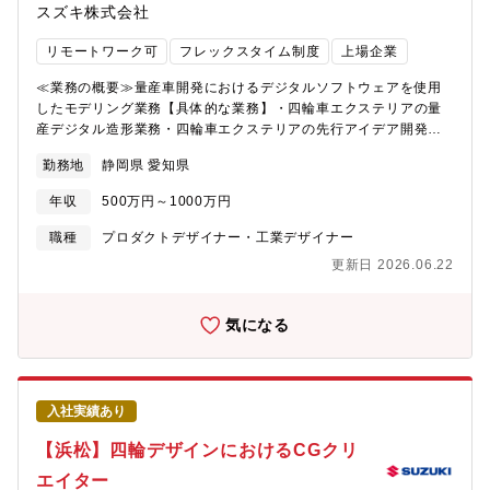
す。≪必須となるTOEICスコア・語学力水準≫・弊社デザイン部
スズキ株式会社
8:45~17:30・在宅勤務利用状況：業務によって調整可≪入社後の
では海外拠点としてイタリア、インドがあります。その現地デザ
教育体制/フォロー体制≫本社（浜松）四輪デザイン部インテリア
イナーやモデラ―、または設計者とのコミュニケ―ションが必要
リモートワーク可
フレックスタイム制度
上場企業
課GUIチームへ配属となります。入社後の導入教育やGUIデザイン
となります。≪求める人物像≫「素直な人。 チーム貢献できる
の短期間の教育プログラムを用意しております。導入教育後は経
人。 解決力をもつ人。」・お客様の声に寄り添い、真摯に考え
≪業務の概要≫量産車開発におけるデジタルソフトウェアを使用
験やスキルに応じた得意分野から担当いただき、将来的にはGUIデ
ることができる人・他者の考えを認め、率直なコミュニケーショ
したモデリング業務【具体的な業務】・四輪車エクステリアの量
ザインを牽引するリーダーとしての活躍を期待します。車両開発
ンが取れる人・物事をまっすぐに捉え、ユニークで実行力のある
産デジタル造形業務・四輪車エクステリアの先行アイデア開発業
において確認/承認を得るためのムービー・CG制作等もあり、今ま
発想をもとに、実行できる人
務・電動モビリティのデジタル造形業務量産車デザイン開発初期
での経験やスキルを活かしながら、車両のグラフィック関連業務
勤務地
静岡県 愛知県
ステージ、及び先行アイデア開発において、主にエクステリアの
で更に活躍の領域拡大やスキルアップをすることが可能です。将
デジタルモデリングを担当していただきます。デザイナーの発想
来的には、本人の希望含め様々な業務にチャレンジして個人とし
年収
500万円～1000万円
をサポートするような迅速なモデリング、スケッチからデザイン
てのスキルアップも大切だと考えています。将来的に会社の定め
の魅力を引き出すモデリング、要点を押さえて設計要件を盛り込
職種
プロダクトデザイナー・工業デザイナー
るデザイン拠点に配置転換の可能性あり≪キャリアプラン≫【役
むモデリングと、初期ステージ内のフェーズと目的に合わせて幅
職】係長、将来的に管理職へとキャリアアップすることができま
更新日 2026.06.22
広くデジタル造形業務を担当してしていただきます。≪採用背景
す。ご自身のデザイン能力が優れていることはもちろんですが、
≫これからますますグローバルな成長を見込んだ中で、スズキの
会社の定める英語能力や素質などの条件が揃えば、キャリアアッ
みで成長したモデラ―では持ちえない、外部からの視点を期待し
気になる
プは可能です。【キャリアプラン】スズキでは比較的に個人の持
ています。いわゆるタコツボにはまらないためにも、ご自身が経
つ裁量の幅が大きく、決断力が求められます。その分、個の成
験した外部からの視点で活発な意見を求めています。≪部門のミ
長・やりがいにつながります。また新たなチャレンジに対しても
ッション、ビジョン≫スズキの四輪デザイン部が目指している事
推奨しています。【環境】 基本は本社勤務ですが、希望により、
は、期待を超えるデザインです！それを称して「凸するデザイ
海外駐在にもチャレンジすることができます。部内駐在実績拠
入社実績あり
ン」と呼んでいます。お客様に「おっ、コレ！コレ！」と共感い
点：イタリアトリノ インドニューデリー≪スズキならではの仕
ただけるお客様の期待を超えた凸するデザインを発信していきた
【浜松】四輪デザインにおけるCGクリ
事のやりがい≫メーター/ナビ/オーディオ画面等のグラフィックデ
いと日々考えています。≪配属部署≫・配属される部門名称：商
ザインにとどまらず、UI/UXすべての要素開発に深く携わることが
エイター
品企画本部 四輪デザイン部・配属拠点：本社・就業時間：