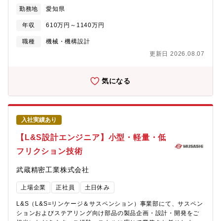
安心かつ持続可能なモビリティの実現に貢献することを組織のミ
います。HEV・BEVユニットの製品ラインナップの拡充をはかる
勤務地
愛知県
ッションとしています。当室では電動アクチュエータやセンシン
為、魅力ある新製品の投入を加速的に実施しています。一方で、
グデバイスの開発を担い、当グループでは駐車支援・安心快適シ
高圧バッテリやインバータ、モータを含めた電気システム開発を
年収
610万円～1140万円
ステムを構成するカメラおよび周辺機器の設計・評価を行ってい
リードできる人材不足が顕在化しており、企画開発業務推進と人
ます。募集背景自動車業界がCASEにシフトする中、同社でも重点
職種
機械・機構設計
材育成ができるエンジニアを必要としております。【業務のやり
領域として自動運転／自動駐車および安心快適システムの開発を
がい】当社が世界NO.1の電動製品システムサプライヤーになるた
更新日 2026.08.07
推進しております。センサ・センシングから車両運動制御、HMI
めの魅力ある商品企画をリードしていただきます。全世界のOEM
に至るまで、関連する製品／コア技術を多数保有するアイシンの
とグローバルに会話し、全世界のユーザに魅力ある商品提供をす
強みを活かし、システム製品の提供により安全・安心、かつ持続
気になる
ることで大きな社会貢献ができると考えます。また、製品企画部
可能なモビリティ提供へ貢献することを目指しております。業界
として新しいチャレンジを推奨していますので、これまでの経験
をリードする新生アイシンの一員として、「“移動”に感動を、未来
や知見を大いに活かし、弊社の当たり前を変えるための役割も期
に笑顔を。」をキーワードに、共に挑んで頂ける仲間を求めてい
待します。【職務内容】5～7年後に向けた電動駆動システムの企
ます。業務のやりがい自身の知見やアイデアが反映された製品を
画・開発が主業務となります。世界各国の車両メーカーへ企画提
入社実績あり
世の中に出し、お客様の喜びや感動につなげられる現場です。新
案や車両メーカーからの要求分析に基づき、システム仕様設計お
しい製品の企画・開発にも参画でき、業務の中で自動車業界なら
【L&S設計エンジニア】小型・軽量・低
よび具体的な製品企画を担当いただきます。【具体的な業務内
ではの考え方や製品の専門知識も獲得できます。車載カメラは多
容】・システム企画構想（世界各国のニーズ、最新技術動向を踏
フリクション技術
分野の技術を集結させた製品であり、日本国内・海外を問わず専
まえた構想）・システム設計（要求分析、動力性能（トルク出
門メーカとの協力で得られる様々な最新技術を取り入れながら開
力、効率）、熱性能の成立性検証）
武蔵精密工業株式会社
発を進められます。職務内容自動運転／自動駐車や安心快適に関
連する車載カメラや周辺機器の製品開発を担当して頂きます。具
上場企業
正社員
土日休み
体的な業務内容・車載カメラ製品の光学／電気／メカ／ソフト各
領域の設計、解析、評価特にデジタル出力カメラの電気的な特性
L&S（L&S=リンケージ＆サスペンション）事業部にて、サスペン
および映像評価・同製品の拡販に向けた国内外得意先への対応
ションおよびステアリング向け部品の製品企画・設計・開発をご
（プレゼン、技術討議など）・自動駐車システム、車室内外の監