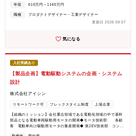
駆動モータの先行開発【募集背景】持続可能な社会の実現に向け
を具体化。 各種設計検討（性能、絶縁、構造、強度など）を実
年収
610万円～1140万円
て、全世界的に自動車の急速な電動化シフトが進む中、アイシン
施し、試作・評価による検証を実施。生産技術、工場、調達部署
の主な事業である駆動領域も電動化への変革を推進しています。
職種
プロダクトデザイナー・工業デザイナー
とWGチームを構成し量産開発を推進。【求める人物像】・新技
HEV・BEVユニットの製品ラインナップの拡充をはかる為、魅力
術、開発基盤、開発プロセス、組織設計に対して自ら課題を見つ
更新日 2026.08.07
ある新製品の投入を加速的に実施しています。特にHEV・BEVユ
け、果敢に挑戦できる方・異なる専門領域メンバーの意見も尊重
ニットの基幹部品であるモータの開発力向上、事業拡大がアイシ
しつつ、全体俯瞰で方向性を示し周囲を巻き込みながらプロジェ
ンとして急務であり、経験を持有するモータ技術者の採用を拡大
気になる
クトを推進するリーダーシップ意欲を持つ方・電動化技術の進化
しております。【業務のやりがい】アイシンは、HEVユニットを
に強い関心を持ち、主体的に学び続ける姿勢がある方・チームで
部品メーカで世界で初めて量産化（'04年）して以降、国内外の
の開発を楽しみ、課題解決に向けて積極的に行動できる方・顧客
様々な自動車メーカへHEV・PHEV・BEVユニットを供給してい
要求を理解し、品質・コスト・納期のバランスを考えた提案がで
ます。電動化が急加速する中、世界中の電動車両開発へ携わる事
きる方【語学】●業務での英語使用メール／時々ある資料・文書読
入社実績あり
ができ、持続可能な社会構築の一翼を担えます。基幹部品のモー
解／時々ある電話会議・商談／時々ある駐在／経験・志向に応じ
タは、企画、設計、材料、生産技術と一貫した開発をしており、
【製品企画】電動駆動システムの企画・システム
て要相談
様々な経験を活かす場があり、また幅広い経験を積むことがで
設計
き、技術者として大きく成長ができます。【職務内容】HEV・
BEV用モータ開発のプロジェクトまたは要素開発のリーダー。
株式会社アイシン
（先行開発～量産開発）モータ開発は、性能、絶縁、構造、強
度、材料、部品など様々な分野、領域がありますが、業務経験や
リモートワーク可
フレックスタイム制度
上場企業
スキルに応じて、担当分野をお任せします。【具体的な業務内
容】◆ モータ先行開発（PTシステム製品企画部） ： 高性能、高
【組織のミッション】会社重点領域である電動化領域の中で基幹
機能、低コストなどの開発テーマを設定し、新技術・構造モー
部品となる電動車両駆動用モータの開発◆モータ技術部 各顧
タ・新材料を検討。外部機関（材料・部品メーカ、大学、研究機
客 電動車向け駆動用モータの量産開発◆ 第2EV技術部 コンポ
関）との連携を積極活用し、新技術開発を推進。◆ モータ量産開
ーネント開発室 各顧客 電気自動車向け次世代駆動用モータ
発（モータ開発部＆第2EV技術部） ： 顧客要求およびHEV・BEV