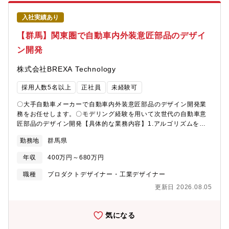
来リーダー候補として遂行する人材を強化するため。
入社実績あり
【群馬】関東圏で自動車内外装意匠部品のデザイ
ン開発
株式会社BREXA Technology
採用人数5名以上
正社員
未経験可
〇大手自動車メーカーで自動車内外装意匠部品のデザイン開発業
務をお任せします。〇モデリング経験を用いて次世代の自動車意
匠部品のデザイン開発【具体的な業務内容】1.アルゴリズムを駆
使し、自動車内外装意匠部品のデザイン開発2.デザイナーのアイ
勤務地
群馬県
デアスケッチを具現化し、独創的な形状や機能のモデリング3.デ
ザインの可能性を広げるための他部署との協業業務【魅力】★ア
年収
400万円～680万円
ルゴリズムを活用し、新しいデザイン手法を追求する研究ができ
る★幅広い自動車の意匠部品開発に携われるやりがいのあるポジ
職種
プロダクトデザイナー・工業デザイナー
ション★次世代の車両に使われる革新的なデザイン開発ができる
更新日 2026.08.05
★関東圏の大手自動車メーカーで長期安定勤務
気になる