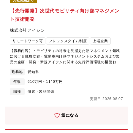
入社実績あり
【先行開発】次世代モビリティ向け熱マネジメン
ト技術開発
株式会社アイシン
リモートワーク可
フレックスタイム制度
上場企業
【職務内容】・モビリティの将来を見据えた熱マネジメント領域
における戦略立案・電動車向け熱マネジメントシステムおよび製
品の企画・開発・新規アイテムに関する先行評価環境の構築およ
び評価推進【具体的な業務内容】・社内に閉じた検討に留まら
勤務地
愛知県
ず、カーメーカーはもちろん、異業種との交流を通じて将来動向
を捉え、熱マネジメントの中長期戦略や開発テーマの検討・立案
年収
610万円～1140万円
を行う・自らコンセプトを立案し、車両価値につながる機能やシ
ステムを構想。価値実現に必要な要素技術について、試作・実証
職種
研究・製品開発
を通じて技術目途付けを行う。・社内に評価環境がないテーマに
更新日 2026.08.07
対しても、社外メーカーやパートナーと連携しながら評価環境を
構築し、新規アイテムの性能・成立性を見極める【組織のミッシ
ョン】カーボンニュートラルの実現に向け、世界的に自動車の電
気になる
動化が進む中、アイシンでは中核事業である駆動領域においても
電動化への変革を推進しています。電動車のパワートレイン開発
は、従来の内燃機関車両とは大きく異なり、特に熱マネジメント