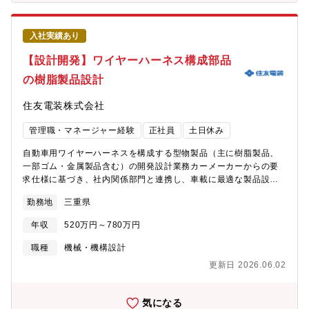
入社実績あり
【設計開発】ワイヤーハーネス構成部品
の樹脂製品設計
住友電装株式会社
管理職・マネージャー経験
正社員
土日休み
自動車用ワイヤーハーネスを構成する型物製品（主に樹脂製品、
一部ゴム・金属製品含む）の開発設計業務カーメーカーからの要
求仕様に基づき、社内関係部門と連携し、車載に最適な製品設計
および解析を担当。カーメーカーと折衝する開発設計業務がメイ
勤務地
三重県
ン。【製品例】プロテクタ：経路規制用樹脂製品グロメット：止
水用ゴム製品リレーボックス：リレーやヒューズ類を収納する電
年収
520万円～780万円
源ボックス（樹脂・金属製）入社後のキャリアイメージ 入社後半
年程度は、E-learningや指導員のもとで設計ルールやプロセスな
職種
機械・機構設計
ど、基礎的な設計スキルを習得していただきます。その後は、低
更新日 2026.06.02
難易度製品の型物設計を担当し、経験を積みながら複数部品や高
難易度製品の設計にもチャレンジしていただきます。将来的に
は、3年を目途に少人数チームのリーダーとしてご活躍いただくこ
気になる