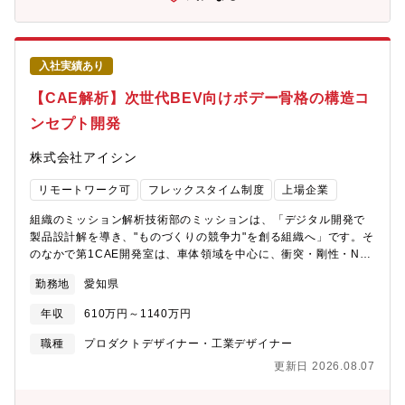
は、従来の考えにとらわれ無い発想で、新たなバッテリーパック
商材・技術の開発を推進しています。【募集背景】バッテリ商材
の領域拡大に向けたバッテリーフレーム、ボデー骨格製品のエン
ジニア募集【業務のやりがい】・バッテリ骨格・温調器を中心と
入社実績あり
したBEVバッテリ商材の量産実績と、駆動部品・熱マネ・車両統
合制御など幅広い開発メンバーと連携した設計・開発が可能・高
【CAE解析】次世代BEV向けボデー骨格の構造コ
い生産技術を背景に、構想・設計段階から量産性までを見据え
ンセプト開発
た、モノづくりにこだわった開発に携わることができる・Tier1と
して、クルマ目線で革新的な技術開発・設計に挑戦できる組織風
株式会社アイシン
土
リモートワーク可
フレックスタイム制度
上場企業
組織のミッション解析技術部のミッションは、「デジタル開発で
製品設計解を導き、"ものづくりの競争力"を創る組織へ」です。そ
のなかで第1CAE開発室は、車体領域を中心に、衝突・剛性・NV
などの構造CAEを軸とした技術開発・製品検討を担う専門組織で
勤務地
愛知県
す。募集背景電動化の進展により、BEVではバッテリーフレーム
を含むボデー骨格が車両性能やパッケージを左右する中核要素と
年収
610万円～1140万円
なっています。アイシンにとっても、次世代BEV向けボデー骨格
は今後の成長を支える重要な事業領域の一つと位置付けていま
職種
プロダクトデザイナー・工業デザイナー
す。そのため、従来の車体構造の延長ではなく、新たな構造コン
更新日 2026.08.07
セプトに基づく先行的な検討・提案が必要です。当社では、鉄・
アルミを適材配置したTEKIZAIボデー開発を進めており、構造構