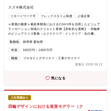
できます。HMI設計者との連携も強く、デザイナー提案の新たな
8:45~17:30・フレックス適用：有・在宅勤務利用状況：業務によ
ユーザーインターフェースを実現できる開発体制です。世界中の
スズキ株式会社
って調整可≪入社後の教育体制/フォロー体制≫本社（浜松）四輪
方々に価値あるインターフェースを届けるものづくり/ことづくり
デザイン部アイデア開発課へ配属となります。導入教育後、弊社
の醍醐味を味わえます。≪必須となるTOEICスコア・語学力水準
リモートワーク可
フレックスタイム制度
上場企業
のブランドやデザイン方針を学んでいただき、経験やスキルに応
≫・弊社デザイン部では海外拠点としてイタリア、インドがあり
じ、早い段階で即戦力として活躍することを期待しています。ま
ます。その現地デザイナーやモデラ―、または設計者とのコミュ
≪業務の概要≫量産車開発におけるCGやVRを活用したビジュア
た、開発初期からデザインコンセプトを定める取り組みや、進化
ニケ―ションが必要となります。≪求める人物像≫「素直な
ライゼーション領域のクリエイト業務【具体的な業務】・四輪車
が著しい生成AIを組み込んだ新しいデザインプロセス構築のトラ
人。 チーム貢献できる人。 解決力をもつ人。」・お客様の声
のビジュアライズ業務（エクステリア・インテリア・先行機
イ＆エラーにも、クリエイティブな組織の一員として携わってい
に寄り添い、真摯に考えることができる人・他者の考えを認め、
種）・四輪車エクステリアの先行アイデア開発業務・電動モビリ
ただきます。将来的には、デジタルモデラーを牽引する開発責任
勤務地
静岡県 愛知県
率直なコミュニケーションが取れる人・物事をまっすぐに捉え、
ティやマリン製品のビジュアライズ業務確認と承認プロセスの中
者（リーダー）としての活躍を期待します。将来的に会社の定め
ユニークで実行力のある発想をもとに、実行できる人
で、デザインの魅力を伝達するビジュアライゼーション業務（動
るデザイン拠点に配置転換の可能性あり≪キャリアプラン≫【役
年収
500万円～1000万円
画／静止画制作）全般を担当していただきます。その中で、
職】係長、将来的に管理職へとキャリアアップすることができま
Unreal Engineを初めとした各デジタルソフトウェアを用い、環
職種
プロダクトデザイナー・工業デザイナー
す。ご自身のデザイン能力が優れていることはもちろんですが、
境制作、絵コンテ、動画とコンテンツの制作業務を担当していた
会社の定める英語能力や素質などの条件が揃えば、キャリアアッ
更新日 2026.06.22
だきます。≪採用背景≫これからますますグローバルな成長を見
プは可能です。【キャリアプラン】スズキでは比較的に個人の持
込んだ中で、スズキのみで成長したクリエイターでは持ちえな
つ裁量の幅が大きく、決断力が求められます。その分、個の成
い、外部からの視点を期待しています。いわゆるタコツボにはま
気になる
長・やりがいにつながります。また新たなチャレンジに対しても
らないためにも、ご自身が経験した外部からの視点で活発な意見
推奨しています。【環境】 基本は本社勤務ですが、希望により、
を求めています。≪部門のミッション、ビジョン≫スズキの四輪
海外駐在にもチャレンジすることができます。部内駐在実績拠
デザイン部が目指している事は、期待を超えるデザインです！そ
点：イタリアトリノ インドニューデリー≪スズキならではの仕
れを称して「凸するデザイン」と呼んでいます。お客様に「お
事のやりがい≫アイデアを一案にまとめるまでの初期ステージを
入社実績あり
っ、コレ！コレ！」と共感いただけるお客様の期待を超えた凸す
担当し、課内のデザイナーとCGクリエイターと協力しながら少人
るデザインを発信していきたいと日々考えています。≪配属部署
四輪デザインにおける造形モデラー（ク
数のチームでアイデアをカタチにしていきます。枠に縛られない
≫・配属される部門名称：商品企画本部 四輪デザイン部・配属