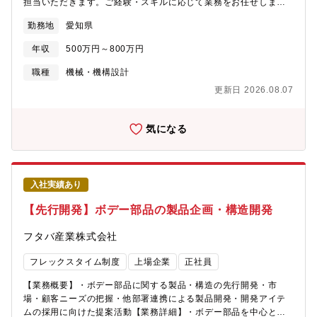
担当いただきます。ご経験・スキルに応じて業務をお任せします
視システムや車載カメラ製品の競合他社ベンチマーク、法規制の
が、設計グループの主な業務は以下の通りです。ーーーーーーー
調査
勤務地
愛知県
ーーーーーーーーーーーーーーーーーーーーーーーーーーーーー
ーーーー・サスペンション用ボールジョイント、サスペンション
年収
500万円～800万円
アーム等シャシー部品の製品設計・開発・ステアリング用ボール
ジョイントの製品設計・開発・客先との技術折衝・ボールジョイ
職種
機械・機構設計
ントの要素技術開発・新製品の企画検討への参画・開発テーマの
更新日 2026.08.07
コンセプト立案から目標設定、推進ーーーーーーーーーーーーー
ーーーーーーーーーーーーーーーーーーーーーーーーーーー■転
勤・出張の可能性について担当職務では、国内や海外出張もあ
気になる
り、中国・カナダなどへの転勤の可能性がございます。【ポジシ
ョンの魅力】・設計・評価・生産技術が同一事業部内にあり、開
発から量産まで一貫して完結できる体制を構築しています。・設
計段階から評価・生産技術メンバーが加わり、部門横断でディス
入社実績あり
カッションを行う文化があるため、担当領域以外の知見にも触れ
ることが可能です。・年齢・職位・経歴を問わずフラットに議論
【先行開発】ボデー部品の製品企画・構造開発
できる環境で、経験豊富なベテラン層がOJTを通じてサポートし
ます。・海外拠点との連携もあり、英語でのコミュニケーション
フタバ産業株式会社
機会もあります。【職場雰囲気・はたらく環境】・労働組合との
36協定の中で、有給取得70％が義務付けられていますが、全社で
フレックスタイム制度
上場企業
正社員
の有給取得実績は80%に達しております。・休暇も取りやすく、
メリハリのある働き方が実現出来ます。・フレックス、リモート
【業務概要】・ボデー部品に関する製品・構造の先行開発・市
ワーク勤務制度が浸透しており、多様な働き方が認められていま
場・顧客ニーズの把握・他部署連携による製品開発・開発アイテ
す。・中途社員比率は50%で、さまざまなバックグラウンドを持
ムの採用に向けた提案活動【業務詳細】・ボデー部品を中心とし