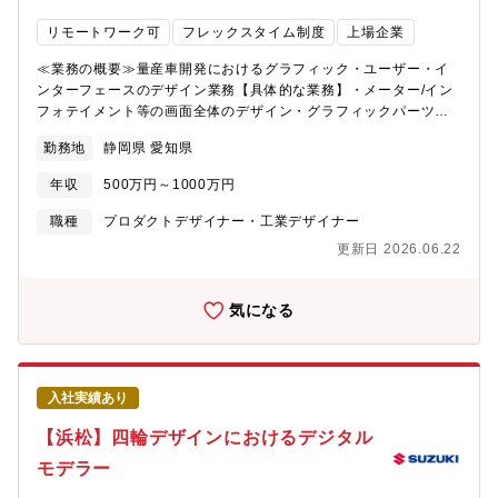
ることができる人・他者の考えを認め、率直なコミュニケーショ
やCMFデザインなどの短期間の教育プログラムを用意しておりま
ンが取れる人・物事をまっすぐに捉え、ユニークで実行力のある
リモートワーク可
フレックスタイム制度
上場企業
す。導入教育後はCMFデザイン課車両開発チームに所属いただ
発想をもとに、実行できる人
き、CMFデザイン開発において即戦力として活躍いただきます。
≪業務の概要≫量産車開発におけるグラフィック・ユーザー・イ
車両開発チームと連携しているCMFの先行要素開発チームもあり
ンターフェースのデザイン業務【具体的な業務】・メーター/イン
ますので、希望がありましたら考慮いたします。経験値や後進の
フォテイメント等の画面全体のデザイン・グラフィックパーツの
育成能力に応じて、開発責任者（リーダー）を担っていただき、
デザイン（アイコン、テルテール、フォント等）・動画/プロトタ
チームを率いて機種開発を行っていただきます。将来的に会社の
勤務地
静岡県 愛知県
イプ制作（オープニング動画やマイクロアニメーション等）・
定めるデザイン拠点に配置転換の可能性あり≪キャリアプラン
UI/UXデザイン（設計との交渉やサウンド提案、アンビエント照明
≫【役職】係長、将来的に管理職へとキャリアアップすることが
年収
500万円～1000万円
設定等含む）先行開発、及び量産車開発において、グラフィック
できます。ご自身のデザイン能力が優れていることはもちろんで
デザイナーとしてインテリアの各種表示機器のUI/UX開発を担当し
職種
プロダクトデザイナー・工業デザイナー
すが、会社の定める英語能力や素質などの条件が揃えば、キャリ
ていただきます。アイデアスケッチ提案、量産化に向けた関係部
アアップは可能です。【キャリアプラン】スズキでは比較的に個
更新日 2026.06.22
門との交渉、また承認用のプロトタイプモデル制作の指示等、一
人の持つ裁量の幅が大きく、決断力が求められます。その分、個
連のGUIデザイン開発を担当していただきます。≪採用背景≫これ
の成長・やりがいにつながります。また新たなチャレンジに対し
からますますグローバルな成長を見込んだ中で、スズキのみで成
気になる
ても推奨しています。【環境】 基本は本社勤務ですが、希望によ
長したデザイナーでは持ちえない、外部からの視点を期待してい
り、海外駐在にもチャレンジすることができます。部内駐在実績
ます。いわゆるタコツボにはまらないためにも、ご自身が経験し
拠点：イタリアトリノ インドニューデリー≪スズキならではの
た外部からの視点で活発な意見を求めています。≪部門のミッシ
仕事のやりがい≫デザインの狙いを実現するために複数のデザイ
ョン、ビジョン≫スズキの四輪デザイン部が目指している事は、
ナーとチームを形成しアイデア展開を行います。その際、デザイ
入社実績あり
期待を超えるデザインです！それを称して「凸するデザイン」と
ナー達との切磋琢磨はもちろんのこと、設計や生産技術担当との
呼んでいます。お客様に「おっ、コレ！コレ！」と共感いただけ
【浜松】四輪デザインにおけるデジタル
交渉、経営陣へのプレゼンテーションなどを通して製品開発に深
るお客様の期待を超えた凸するデザインを発信していきたいと
く関与し、世界中の方々にCMFデザインを通して価値ある製品を
モデラー
日々考えています。≪配属部署≫・配属される部門名称 商品企
届ける、デザイナーとしてものづくりの醍醐味を味わえる環境で
画本部 四輪デザイン部・配属拠点：本社・就業時間：