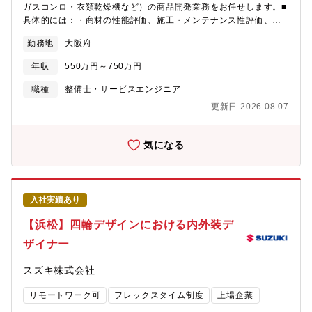
目指す。3）その他デザイン（ゆくゆくはこちらの業務もお任せし
ガスコンロ・衣類乾燥機など）の商品開発業務をお任せします。■
ます）・アプリ等のアイコンやUIデザインやUXデザイン・Webサ
具体的には：・商材の性能評価、施工・メンテナンス性評価、商
イトの文章や画像、レンダリング等のコンテンツ制作・展示会、
品化、発売準備・社内関連部署との意見調整、合意形成・ガス機
デザインガイドライン等の全社に関わるデザイン業務＜参考＞グ
勤務地
大阪府
器メーカー等との意見調整、合意形成※また、上記の家庭用ガス
ッドデザイン賞を受賞した製品紹介ページも参照ください。■i-
機器以外にも、エネルギーやイエナカサービス（リフォーム、水
PRO株式会社 デザインテクノロジーhttps://i-pro.com/ja-
年収
550万円～750万円
回り設備等の住宅設備機器の修繕、ハウスクリーニング、ホーム
JP/technology/design-technology◆働き方福岡以外の勤務地を
セキュリティ等）に関連したサービス開発業務や技術評価をご担
職種
整備士・サービスエンジニア
希望される場合は、初期は１週間／月程度、福岡への出張を想定
当いただきます。■サービス・製品事例：「ツナガルde給湯器」…
しております。（その他、業務上の出張としてグッドデザイン賞
更新日 2026.08.07
ツナガルde給湯器でできること - ガス給湯器「スマぴこ」…ツナ
関連での東京出張（年1回程度）、色味や形状確認のための協力メ
ガルde警報器 スマぴこ - ぴこぴこ・けむぴこ■働き方：◇各自が
ーカー訪問（不定期）、顧客ヒアリング（年数回程度）、海外展
専門分野を持ちつつ、自由に意見交換をしながら、相互にサポー
気になる
示会や海外顧客ヒアリング（年1回程度）などが発生する可能性が
トをしつつ業務を推進（各々が、気軽に相談できる雰囲気の職
ございます。*現在在籍している工業デザイナーは、月の半分程度
場）しています。◇自分らしい働き方が可能：フレックスタイム
を在宅勤務としており、出社時は部門間の打ち合わせやレビュー
制度、リモートワーク、オフィスカジュアルなど、個人の生活や
などが発生する環境です。そのため、時期によって出張頻度や出
価値観に合わせたワークスタイルを支援しています。■配属部署：
社頻度に変動がございます。）
入社実績あり
商品技術開発部
【浜松】四輪デザインにおける内外装デ
ザイナー
スズキ株式会社
リモートワーク可
フレックスタイム制度
上場企業