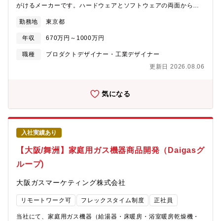
がけるメーカーです。ハードウェアとソフトウェアの両面から製
品づくりに向き合い、高い信頼性と品質が求められる領域で、独
勤務地
東京都
自の価値を生み出し続けています。今回募集を行うデザイン部門
は、こうした製品開発の中核として、社内外のさまざまな部門・
年収
670万円～1000万円
パートナーと連携しながら、製品デザインはもちろん、次世代を
見据えた先行デザインやコンセプト創出にも取り組んでいます。
職種
プロダクトデザイナー・工業デザイナー
単に「形をつくる」だけではなく、技術や機能の価値をどう製品
更新日 2026.08.06
として表現するか、どのような体験や新しい可能性を生み出せる
か――デザインの力で事業と未来をつなぐ役割を担うポジション
です。◆仕事内容上位者の指導の下、工業デザインのデザイン推
気になる
進、およびデザイン発の新商品企画に向けた先行デザインコンセ
プト創出を行っていただきます。【職務詳細】1）工業デザインの
推進① ハードウェア商品のデザイン・マーケティング、商品企
画、製品開発部門等からの依頼に対し、自律的に工業デザインを
入社実績あり
推進する。・社外デザインファームとの連携に向けて仕様を設定
し、発注・品質・納品を推進管理する。・ロゴやラベル、印刷等
【大阪/舞洲】家庭用ガス機器商品開発（Daigasグ
のハードウェア周辺グラフィックデザインを推進する。② デザイ
ループ)
ンプロセスの立案と改善・デザイン業務のプロセス改善を企画推
進する。・効率化に向けたデザインツール企画やデザイン手順改
大阪ガスマーケティング株式会社
定を推進する。2）先行デザインコンセプトの創出・新しい使?シ
ーンにおいてお客様の課題を解決する、先行的な商品デザインコ
リモートワーク可
フレックスタイム制度
正社員
ンセプトを創出する。・スケッチ・CG・試作等を制作し、技術部
門や企画部門と共有、商品化やプロモーションによる認知向上を
当社にて、家庭用ガス機器（給湯器・床暖房・浴室暖房乾燥機・