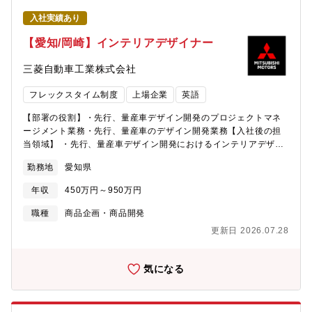
入社実績あり
【愛知/岡崎】インテリアデザイナー
三菱自動車工業株式会社
フレックスタイム制度
上場企業
英語
【部署の役割】・先行、量産車デザイン開発のプロジェクトマネ
ージメント業務・先行、量産車のデザイン開発業務【入社後の担
当領域】 ・先行、量産車デザイン開発におけるインテリアデザイ
ン業務【使用ツール】Photoshop,Alias,Vredなどのデザイン開発
勤務地
愛知県
ツール【募集背景】・重点領域強化とリーダー層の採用・同社中
期経営計画でのデザイン開発を遂行するために必要な人員を採用
年収
450万円～950万円
する。【本部概要】デザイン本部では、同社方針に基いた先行・
量産開発におけるスタイリング開発及びデザイン戦略に関する業
職種
商品企画・商品開発
務を国内の岡崎・東京、ドイツのフランクフルトの3拠点で連携し
更新日 2026.07.28
て行っています。【風土】カーデザインに関連するさまざまな職
種の方が専門性を活かして、他部門とも連携してモノづくりを実
施しています。【求める人物像】ブランドやデザインに基づく
気になる
DNAを”三菱らしさ”として、過去のヘリテージ、それに加えて
「新しい三菱」を作る挑戦、進化を目指しています。そういう
我々の考える”三菱らしさ”、デザインフィロソフィに共感を持って