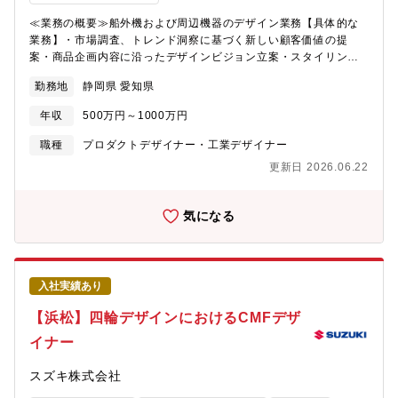
輪車エクステリア、もしくはインテリアのデザインチームに所属
≪業務の概要≫船外機および周辺機器のデザイン業務【具体的な
いただき、量産開発において即戦力としての活躍を期待します。
業務】・市場調査、トレンド洞察に基づく新しい顧客価値の提
適性を見極めてエクステリア、インテリアの配属を決めさせてい
案・商品企画内容に沿ったデザインビジョン立案・スタイリング
ただきますが、希望がありましたら考慮いたします。また経験値
デザイン提案（CMF/GUI含む）・量産プロセスにおけるプロジェ
や後進の育成能力に応じて、開発責任者（リーダー）を担ってい
勤務地
静岡県 愛知県
クト管理先行開発、及び量産車開発において、エクステリア/イン
ただき、チームを率いて機種開発を行っていただきます。将来的
テリアの境界のないデザイナーとしてアイデアスケッチ提案、デ
年収
500万円～1000万円
に会社の定めるデザイン拠点に配置転換の可能性あり≪キャリア
ザインモデルへの指示、量産化に向けた関係部門との交渉等、一
プラン≫【役職】係長、将来的に管理職へとキャリアアップする
連のデザイン開発業務を担当していただきます。≪採用背景≫こ
職種
プロダクトデザイナー・工業デザイナー
ことができます。ご自身のデザイン能力が優れていることはもち
れからますますグローバルな成長を見込んだ中で、スズキのみで
ろんですが、会社の定める英語能力や素質などの条件が揃えば、
更新日 2026.06.22
成長したデザイナーでは持ちえない、外部からの視点を期待して
キャリアアップは可能です。【キャリアプラン】スズキでは比較
います。いわゆるタコツボにはまらないためにも、ご自身が経験
的に個人の持つ裁量の幅が大きく、決断力が求められます。その
した外部からの視点で活発な意見を求めています。≪部門のミッ
気になる
分、個の成長・やりがいにつながります。また新たなチャレンジ
ション、ビジョン≫スズキの四輪デザイン部が目指している事
に対しても推奨しています。【環境】 基本は本社勤務ですが、希
は、期待を超えるデザインです！それを称して「凸するデザイ
望により、海外駐在にもチャレンジすることができます。部内駐
ン」と呼んでいます。お客様に「おっ、コレ！コレ！」と共感い
在実績拠点：イタリアトリノ インドニューデリー≪スズキなら
ただけるお客様の期待を超えた凸するデザインを発信していきた
ではの仕事のやりがい≫デザインの狙いを実現するために多くの
入社実績あり
いと日々考えています。≪配属部署≫・配属される部門名称：商
デザイナーたちとコンペ形式のアイデア展開を行います。その
品企画本部 四輪デザイン部・配属拠点：マリン開発拠点湖西市
【浜松】四輪デザインにおけるCMFデザ
際、デザイナー達との切磋琢磨はもちろんのこと、設計や生産技
新居・就業時間：8:45~17:30・フレックス適用：有・在宅勤務利
術担当との交渉、経営陣へのプレゼンテーションなどを通して製
イナー
用状況：業務によって調整可≪入社後の教育体制/フォロー体制
品開発に深く関与し、世界中の方々に価値ある製品を届ける、デ
≫OJTで業務の立ち上がりをサポートします。各自のご経験や状
ザイナーとしてものづくりの醍醐味を味わえる環境です。≪必須
スズキ株式会社
況に応じて、社内外の研修に受講いただくことも可能です。社内
となるTOEICスコア・語学力水準≫・弊社デザイン部では海外拠
には以下のような研修・教育があります。・全社教育：役職者研