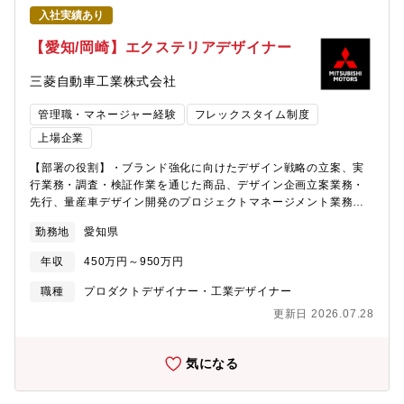
いただける方、チャレンジ精神を持って“新しい三菱を作っていこ
入社実績あり
うよ”という方を広く募集しています。
【愛知/岡崎】エクステリアデザイナー
三菱自動車工業株式会社
管理職・マネージャー経験
フレックスタイム制度
上場企業
【部署の役割】・ブランド強化に向けたデザイン戦略の立案、実
行業務・調査・検証作業を通じた商品、デザイン企画立案業務・
先行、量産車デザイン開発のプロジェクトマネージメント業務・
先行、量産車のデザイン、内外装カラー＆マテリアルデザイン、
勤務地
愛知県
インターフェースデザイン開発業務・ブランドを訴求するグラフ
ィックデザイン業務・デザイン開発におけるスケッチ/3Dデータか
年収
450万円～950万円
らのサーフェースモデリング業務・デザイン開発におけるデータ
の玉成業務【入社後の流れ】・先行、量産車のデザイン開発業
職種
プロダクトデザイナー・工業デザイナー
務・ご経験・実績により、プロジェクトのリードデザイナーやプ
更新日 2026.07.28
ロジェクト管理業務も担当頂きます。＜使用ツール＞
Photoshop,Alias,Vredなどのデザイン開発ツール【募集背景】重
点領域強化とリーダー層の採用当社中期経営計画でのデザイン開
気になる
発を遂行するために必要な人員を採用する。アライアンスおよび
国内外の協力会社と連携したデザイン開発をリーダーもしくは将