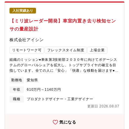
品の作成・評価を担当していただきます。具体的な業務内容未来
のモビリティのエントリー・移動空間の商品企画ドア・ルーフ領
入社実績あり
域のボデー構造設計、開閉機構設計(CATIA)社内外連携による企画
開発
【ミリ波レーダー開発】車室内置き去り検知セン
サの量産設計
株式会社アイシン
リモートワーク可
フレックスタイム制度
上場企業
組織のミッション●車体第3技術部２０３０年に向けてボデーシス
テムのグローバルシェアを拡大し、トップサプライヤの確立を目
指しています。全ての人に「安心」「快適」な移動を届けます●セ
ンサ第3設計室「安心」「安全」な移動を提供する為に、ミリ波レ
勤務地
愛知県
ーダーシステムの技術確立と早期市場投入。顧客ニーズからソフ
ト、ハード、センサ設計までをワンストップで実現する新たな開
年収
610万円～1140万円
発スキームの構築。募集背景幼児の車室内置き去りよる痛ましい
事故があとを絶たず社会問題となっている中、命を守る技術が求
職種
プロダクトデザイナー・工業デザイナー
められています。私たちはミリ波レーダーの技術で車室内に取り
更新日 2026.08.07
残された幼児を検出し報知するシステムの開発に取り組んでいま
す。より多くの命を守ることができる技術の開発を通して社会貢
献できるエンジニアを募集しています。業務のやりがい・「命を
気になる
守る」ため専門スキルを駆使し製品開発することを通して、社会