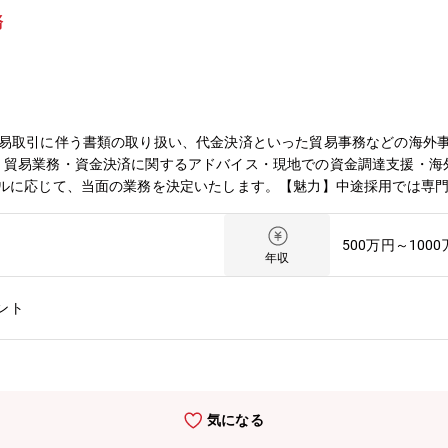
務
貿易取引に伴う書類の取り扱い、代金決済といった貿易事務などの海外
・貿易業務・資金決済に関するアドバイス・現地での資金調達支援・海
キルに応じて、当面の業務を決定いたします。【魅力】中途採用では専
テーションはありません【募集背景】部門強化
500万円～100
年収
ント
気になる