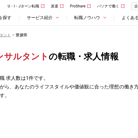
U・I・Jターン転職
派遣
ProShare
パソナで働く
企
を探す
サービス紹介
転職ノウハウ
よくあ
タント
愛媛県
ンサルタント
の転職・求人情報
職 求人数は1件です。
がら、あなたのライフスタイルや価値観に合った理想の働き
す。