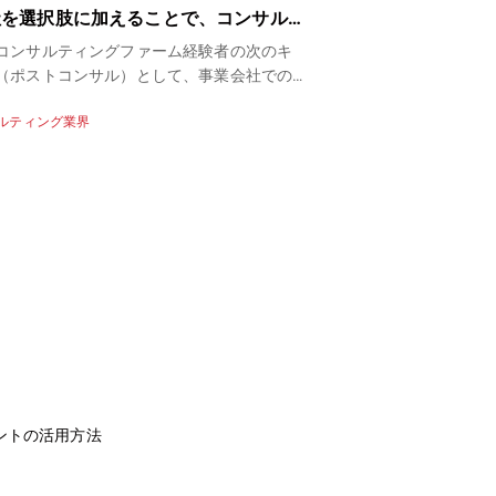
社を選択肢に加えることで、コンサルタ
容や必要な能力を解
経験者のキャリアの幅が広がる
コンサルティングファーム経験者の次のキ
革新的なビジネスモデル
（ポストコンサル）として、事業会社での
られる今、数多くの企業
希望される方が増えており、事業会社側の
組んでいます。そこで注
ルティング業界
コンサルティング業界
ーズも高まっています。そこで、コンサル
「新規事業コンサルタン
グ業界に特化したチームで転職支援を担当
ーズの年々高まっている
る五百川光英に、コンサルティング業界全
で新規事業コンサルタン
場動向や事業会社の採用ニーズが高い理
いう方も多いかもしれま
ンサルティングファームから事業会社へ
規事業コンサルタントの
トコンサル転職」をするメリット、実際の
規事業コンサルタントに
例などを聞きました。
どについてわかりやすく
ンサルタントになるため
で、ぜひ転職活動の際に
い。
ントの活用方法