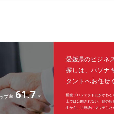
愛媛県のビジネ
探しは、パソナ
タントへお任せ
61.7
極秘プロジェクトにかかわる
ップ率
%
上では公開されない、他の転
中から、ご経験にマッチした