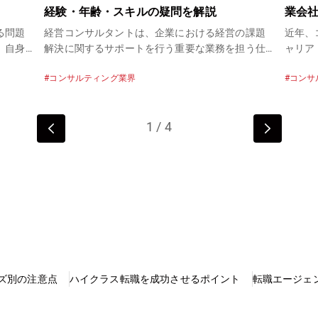
経験・年齢・スキルの疑問を解説
業会
ント
る問題
経営コンサルタントは、企業における経営の課題
近年、
。自身
解決に関するサポートを行う重要な業務を担う仕
ャリア
出し、
事です。 そのため知識・スキル・経験等が求めら
活躍を
コンサルティング業界
コンサ
とを
れ、簡単に就ける仕事ではありません。 この記事
採用ニ
務を行
では経営コンサルタントの仕事内容や年齢・必要
ティン
は「コ
なスキル、また未経験でも挑戦できる仕事なのか
してい
1
/
4
と口に
という疑問について詳しく解説します。
体の市
岐にわ
由、コ
グ業界
「ポス
ントの
転職事
動機の
ズ別の注意点
ハイクラス転職を成功させるポイント
転職エージェ