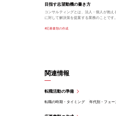
！
目指す志望動機の書き方
や商品、サービスが求め
コンサルティングとは、法人・個人が抱え
が新規事業の創出に取り
に対して解決策を提案する業務のことです
目を集めているのが、
の知識や分析思考をもとに解決策を見つけ
応募書類の作成
ト」という職種です。ニ
クライアントに提案する業務を行う人のこ
職種だからこそ、「転職
「コンサルタント」、コンサルティング業
トを目指してみたい」と
う企業を「コンサルティング会社」もしく
ん。 そこで今回は、新
ンサルティングファーム」と呼びます。ひ
仕事内容や在籍会社、新
コンサルタントといっても、扱う分野は多
なるために必要な能力な
たります。この記事では、コンサルティン
解説します。新規事業コ
を目指す転職希望者に向けて、コンサルタ
の方法も紹介しますの
仕事の魅力や採用担当者を引きつける志望
関連情報
参考にしてみてくださ
書き方などをご紹介します。
転職活動の準備
転職の時期・タイミング
年代別・フェー