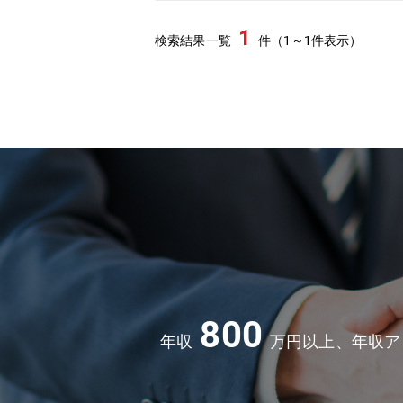
1
検索結果一覧
件（1～1件表示）
800
年収
万円以上、年収ア