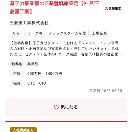
原子力事業部のIT基盤戦略策定【神戸/三
菱重工業】
三菱重工業株式会社
リモートワーク可
フレックスタイム制度
上場企業
【仕事内容】原子力セグメントにおけるITシステム・インフラ導
入の戦略・企画立案及び実装推進を担当していただきます。具体
的には、セグメント全体のITニーズ確認、各部門IT投資の適正化、
セキュリティ維持・強化の推進を行います。・同社の原子力事業
勤務地
兵庫県
体制について
https://www.mhi.com/jp/business/nuclear/organization【具体
年収
600万円～1400万円
的な業務内容】安全・安心かつ効率的な環境で原子力事業を推進
するために、以下の業務に取り組んでいます。■ITガバナンス（セ
職種
CTO・CIO
キュリティ維持、IT開発工程・予算統制）事業部門全体に対する
更新日 2026.06.30
セキュリティ教育や点検、各部門のIT開発計画の管理や開発費
容・費用に対する審査等を担当致します。■ITシステム及びITイン
フラの導入計画、設計、管理事業部横断で利用するシステムやイ
気になる
ンフラの導入計画の策定、実装から管理までを担当致します。■IT
投資の長期計画策定中長期的な視野で原子力セグメントの事業戦
略を理解し、各部門との接点を持ちながら、適切なIT基盤投資を
計画・実装します。■最新技術の調査・試行・導入計画・実装近年
入社実績あり