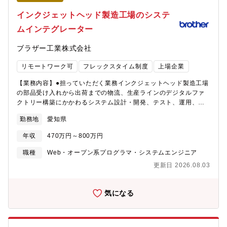
はAI活用に対する期待が高まっており、AIエージェント、AIによ
るシステム開発など調査から、試行により導入計画を立案し、実
インクジェットヘッド製造工場のシステ
際にユーザ提供するところまで担当いたします。その他の最新技
ムインテグレーター
術についても絶えず情報収集・試行を進め、活用が見込まれる最
新技術は適宜導入・実装も担当いたします。*上記業務遂行にあた
ブラザー工業株式会社
り、複数のプロジェクトやタスクを担当し、柔軟に業務を進めて
頂きます。【配属組織】原子力技術部 原子力ITグループ【仕事
リモートワーク可
フレックスタイム制度
上場企業
や部署の魅力】■ 原子力セグメントのIT基盤を支える業務原子力セ
グメントのITシステム・インフラを維持・運営し、各部門が円滑
【業務内容】●担っていただく業務インクジェットヘッド製造工場
に業務を進めるためのIT基盤を提供します。IT基盤の最適化は、各
の部品受け入れから出荷までの物流、生産ラインのデジタルファ
部門の業務効率を向上させ、原子力による安定したエネルギー供
クトリー構築にかかわるシステム設計・開発、テスト、運用、保
給を支える重要な役割を果たします。このポジションでは、将来
守。●将来的なキャリアパスデジタルファクトリー推進の中核人
を見据えたアプローチでIT戦略を立案し、原子力事業の持続可能
勤務地
愛知県
財。デジタルファクトリーチームのスペシャリストもしくはマネ
な成長に貢献することが期待されます。■ セキュリティの重要性
ージャー。【仕事の進め方】 当チームには製造に必要なシステ
原子力分野におけるセキュリティは、業務の信頼性と安全性を確
年収
470万円～800万円
ム・アプリの構築保守運用経験が豊富な人材が在籍しています。
保するために欠かせません。情報管理がしっかりと行われること
また、内製システム・アプリ開発部門と密に連携し、開発段階か
職種
Web・オープン系プログラマ・システムエンジニア
で、各部門が安心して業務を遂行できる環境を提供します。私た
ら実運用を見据えた協働をしています。 その中で企画立案、製造
ちは、業務プロセス全体にわたり、セキュリティを組み込むこと
更新日 2026.08.03
現場との折衝・合意形成も含め、デジタルファクトリー構築業務
で、安全な業務環境を維持することを目指しています。このよう
を担っていただきます。 ゆくゆくは同社の全社情報システムを統
なセキュリティ対策は、原子力事業の持続可能な運営に貢献し、
括するIT戦略部とも全社基盤の連携等で協働いただく想定をして
気になる
将来にわたって安定したエネルギー供給を支えます。■ 長期的な
おります。【組織ミッション】 部門：インクジェットプリンタの
視野での計画的な対応原子力プラントは長期間運用されるため、
キーパーツ生産において業界最高レベルの生産効率の獲得、顧客
将来を見据えたIT基盤の計画が可能です。現場の声をしっかりと
への最高レベルの価値提供 ITチーム：製造現場における業
聞き、実行可能なIT環境を構築することができます。■ 専門性を深