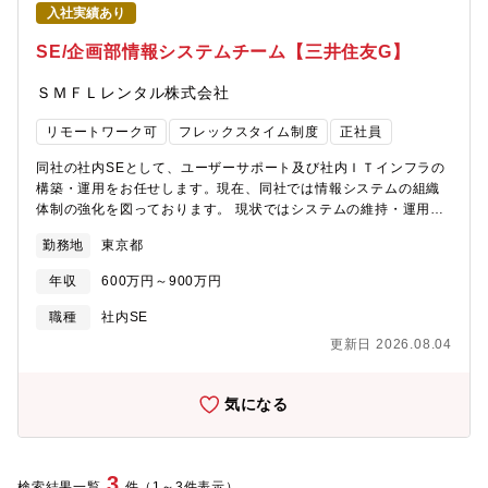
務改善/効率化、データ・IT活用の企画および推進【仕事の魅力・
めるキャリア形成原子力セグメントは数千名規模で、現場の声を
入社実績あり
やりがい】 デジタルファクトリー化・自動化というテーマを製造
丁寧に反映しながらIT計画を作成しています。原子力ITGでは、営
現場に近いところで取り組むことで、ものづくりプロセスを根本
SE/企画部情報システムチーム【三井住友G】
業、設計、製造、現地工事、調達など各部門のITニーズを理解
から変革する実感を得ながら業務推進しています。自身の提案を
し、状況に応じた最適なIT戦略を立案します。これにより、事業
具現化することが現場の生産性向上や品質向上に直結し、グロー
ＳＭＦＬレンタル株式会社
内容を深く理解し、専門性を高めることができ、各自の成長に合
バルな製造拠点への波及効果も大きい仕事です。また、多様な専
わせたスキルの習得が期待できます。【同社について】・三菱グ
門家と協働しながら、自身の技術力・マネジメント力を大きく伸
リモートワーク可
フレックスタイム制度
正社員
ループの創業者岩崎彌太郎は政府より工部省長崎造船局を借り受
ばすことができます。【技術力】 インクジェットヘッド生産にお
け、長崎造船所と命名して造船事業を開始したことを契機に1884
けるデータベース構築やIoT技術活用、データ活用、分析基盤構築
同社の社内SEとして、ユーザーサポート及び社内ＩＴインフラの
年に創業した同社は発電プラントなどの社会インフラ、船舶、航
に豊富な実績があります。社内外のエンジニアと連携し、クラウ
構築・運用をお任せします。現在、同社では情報システムの組織
空機などの輸送機器、大型ロケット等の宇宙機器に至るまで、エ
ド技術やAI活用、セキュリティ強化にも積極的に取り組んでいま
体制の強化を図っております。 現状ではシステムの維持・運用に
ンジニアリングとものづくりのグローバルリーダーとして社会を
す。これらの技術力を活かして、現場の課題解決や新たな価値創
リソースの大半を割かざるを得ない状況であり、ＤＸ施策やセキ
牽引しております。・2025年3月期決算で受注高7.0712兆円、売
勤務地
東京都
出にチャレンジしています。【入社後の研修体制】 社員一人ひと
ュリティ導入を行っていける体制を構築していくために募集を行
上収益5.0271兆円、当期利益2,454億円等いずれも過去最高であ
りが自律的に成長できるよう、充実した研修体制を整えていま
う形となりました。■業務内容詳細・基幹システム、情報系システ
り、日本を代表する企業でありながら、さらなる成長を続けてお
年収
600万円～900万円
す。全社共通の階層別・選択型研修やグローバル研修、キャリア
ムの企画、開発、管理、運用・社内OA システム(AD サーバ、フ
ります。・在宅勤務、時間単位年休、フレックスタイム制度導
開発支援に加え、当部門ではOJTや外部専門家と連携した多様な
ァイルサーバ、メールサーバ、ワークフロー等)の開発、管理、運
職種
社内SE
入、「えるぼし」「くるみん」の各認定等ワークライフバランス
教育機会を提供しています。これにより、個人の技術力だけでな
用・ネットワーク等のIT基盤に関する構築、保守、運用・システ
を整えた働き方が可能です。・パソナから入社実績が多数あり、
更新日 2026.08.04
く、チームで協力して成果を出す力も高めることができます。さ
ム予算管理・システムリスク管理・プロジェクト管理・ベンダー
選考フローを熟知しておりますので、内定まで丁寧にフォロー致
らに、クラウドやDX、AIなどの先端分野のスキル習得や資格取得
コントロール※サーバーの構築については一部内製化をしており
します。
も積極的にサポートし、社員のキャリア形成を継続的かつ力強く
ます。ネットワークの設計構築についてはベンダーへお願いをし
気になる
後押ししています。【募集背景】 ブラザーグループでは民生用及
ている環境です。【開発環境】OS：Windows10、Windows
び産業用のインクジェット製品を過去20年以上に亘り生産し続け
ServerWEB：WebLogic、IIS仮想化：Citrix、Windows Virtual
てきました。そしてブラザーグループビジョン「At your
DesktopDB：OracleOS：Windows, Windows 10, Windows
side2030」においてインクジェット事業のさらなる飛躍を最重点
Serverその他：MS３６５,Sales Forceユーザー数：約350サーバ
3
検索結果一覧
件（1～3件表示）