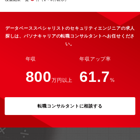
方針として掲げています。そのインクジェットヘッドの製造主力
ー台数：約10台■組織構成・就業環境・魅力：企画部情報システム
工場である星崎工場では、製造プロセスの完全自動化と正確かつ
チームへの配属となり、部長を含め4名の体制です。月平均の残業
リアルタイムな生産情報をつなぎ活用するデジタルファクトリー
は20～25H程度、プライベートとのメリハリをつけながら、おち
化により、生産性と品質の向上を目指して活動しています。デジ
ついた雰囲気の中で長期的に就業いただけます。少人数の体制で
タルファクトリー実現に向けて、活動の中心となるプロフェッシ
ありながら全社的な業務改善・働き方変革へ寄与でき自身の仕事
データベーススペシャリストのセキュリティエンジニアの求人
ョナルな人財を募集しています。【会社Vision】 ブラザーグルー
の影響・ユーザーの業務サポートが出来る手ごたえを感じられる
探しは、パソナキャリアの転職コンサルタントへお任せくださ
プビジョン「At your side 2030」では、「世界中の “あなた” の生
環境です。■キャリアパス：マネジメント、スペシャリストいずれ
い。
産性と創造性をすぐそばで支え、社会の発展と地球の未来に貢献
のキャリア形成もできる環境が整っております。評価制度も整っ
する」をあり続けたい姿として置き、業務を推進しています。
ており希望のキャリアを目指して頂く事が可能です。
【求める人物像】・チームや関係部門の目標達成に向けて、施策
年収
年収アップ率
を立案・実行し、成果を出せる方 社内外の多様な関係者と調整・
交渉し、合意形成ができる方 チームやグループの人材育成に熱意
800
61.7
を持ち、実践できる方 ・複雑性・新規性の高い課題に対して、柔
万円以上
%
軟かつ論理的に対応できる方【職場環境】 ●想定残業時間(繁忙期
と通常）通常：月10～20時間程度／繁忙期：月40時間程度●出張
の有無・頻度・行先など国内出張：1~4回／年、 海外出張：業務
内容によっては機会あり
転職コンサルタントに相談する