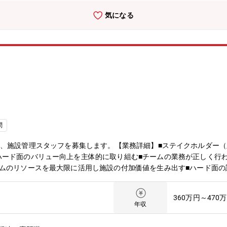
を作っていきましょう。・あなたの新しいアイデアで、新しい仕組みを
気になる
問
POROにて、施設管理スタッフを募集します。【業務詳細】■ステイクホルダ
ハード面のバリュー向上を主体的に取り組む■チームの業務が正しく行
ームのリソースを最大限に活用し施設の付加価値を生み出す■ハード面
な修繕を創造する■取引先と良好な関係を構築し、取引先による施工・
ポートラインへの報連相■建物の構造を理解し設備や保守管理の知識を
360万円～470
験を活かし中心メンバーとしてご活躍いただけます。■ベンチャー気質
年収
くのではなく、組織を醸成し作り上げていくプロセスに関与できる貴重な機会