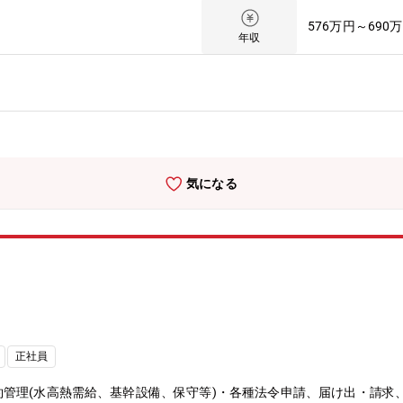
運営も実施。施設は東京電力福島第一原子力発電所を取り囲む形で、大
576万円～690
された会社。NTTやNHKなどがあげられます。
年収
気になる
正社員
管理(水高熱需給、基幹設備、保守等)・各種法令申請、届け出・請求