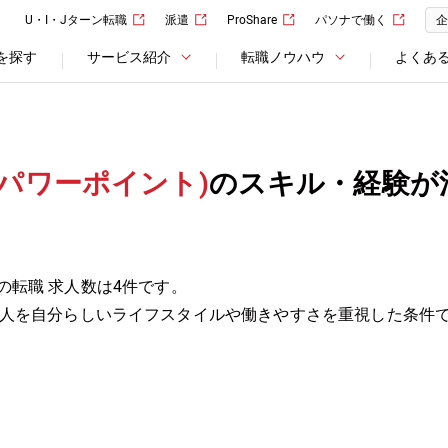
U・I・Jターン転職
派遣
ProShare
パソナで働く
企
を探す
サービス紹介
転職ノウハウ
よくあ
t(パワーポイント)
のスキル・経験が
ト)の転職 求人数は4件です。
人を自分らしいライフスタイルや働きやすさを重視した条件