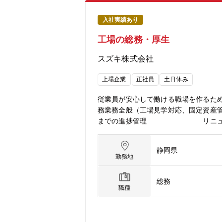
入社実績あり
工場の総務・厚生
スズキ株式会社
上場企業
正社員
土日休み
従業員が安心して働ける職場を作るため
務業務全般（工場見学対応、固定資産
までの進捗管理 リニューアルの推
にし、安全で安心に働くことができる職
従業員が、安全・健康で、効率良く、
静岡県
る。・法律遵守、社内ル―ルの啓蒙・遵守
勤務地
者から「最初は手取り足取り」ノウ・
だくことも可能です。 その他、以
総務
ム：英会話やプログラミング、
職種
受講することができます。<< キャリ
織の管理能力を向上させ､業務チームの
イいただくこともある。<< 部門から