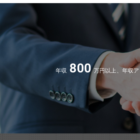
800
年収
万円以上、年収ア