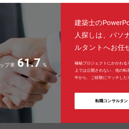
建築士のPowerP
人探しは、パソ
ルタントへお任
61.7
極秘プロジェクトにかかわる
ップ率
%
上では公開されない、他の転
中から、ご経験にマッチした
転職コンサルタン