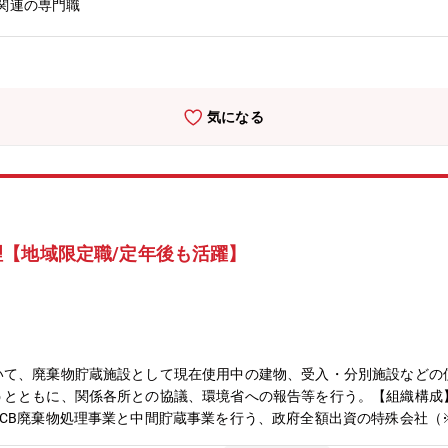
関連の専門職
気になる
【地域限定職/定年後も活躍】
いて、廃棄物貯蔵施設として現在使用中の建物、受入・分別施設などの
うとともに、関係各所との協議、環境省への報告等を行う。【組織構成
CB廃棄物処理事業と中間貯蔵事業を行う、政府全額出資の特殊会社（
塩化ビフェニル）廃棄物の処理を行うため、2004年に設立。2014年