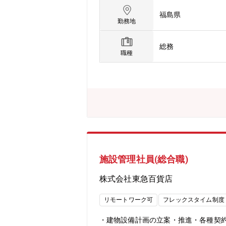
や廃棄物の中間貯蔵施設の整備と管理
福島県
殊会社とは：国の特別法に基づいて設立
勤務地
総務
職種
施設管理社員(総合職)
株式会社東急百貨店
リモートワーク可
フレックスタイム制度
・建物設備計画の立案・推進・各種契約