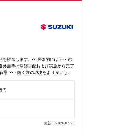
推進します。<< 具体的には >>・総
道路面等の修繕手配および実施から完了
 >>・働く方の環境をより良いもの
進める。<< 部門のミッション >>・
って働くことができる職場環境を作
0万円
・基本はOJTとなります。熟練の担当
状況に応じて、社内外の研修に受講いた
、部門別研修 等 自己研鑽プログラ
ております。従業員価格で安価で
ことにより統括力を養い、 業務･人･組
更新日 2026.07.28
ることなく､適正に応じ他の業務にトラ
場作り」を進めるため、意欲のある方を