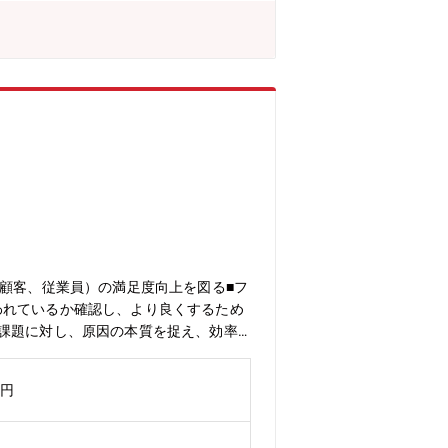
作り、新しい工場を作っていきましょ
ー（顧客、従業員）の満足度向上を図る■フ
われているか確認し、より良くするため
の課題に対し、原因の本質を捉え、効率
作業の品質及び進捗の管理■取引先とや
備え適正な管理をする ＜本ポジション
万円
の高い企業風土であり、整備・完成され
となります。