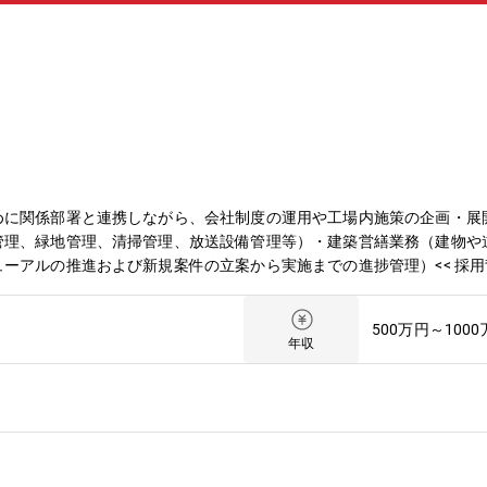
に関係部署と連携しながら、会社制度の運用や工場内施策の企画・展開を
管理、緑地管理、清掃管理、放送設備管理等）・建築営繕業務（建物や
進および新規案件の立案から実施までの進捗管理）<< 採用背景
場づくりを推進していく。・工場の中核を担う人材を確保し、業務改善を
生産活動に従事できる環境を作っていく。・働く皆さんがやりがいを持
500万円～100
、従業員教育の実施・レベルアップ等を図っていく。<< 教育体制 >>
年収
ハウを教わり、 徐々に一人立ちしていただきます。・各自のご経験や
下のような研修・教育があります。 全社教育 ：役職者研修
業務で必要な知識、ビジネススキルなど 講座を多数用意し
アプラン >>・業務を通じ、関係部署とコミュニケーション・連携を取る
リーダー･係長等の役職昇進を進めていく。・但し総務・厚生に捉われ
のメッセージ >>・「従業員が安全・安心・健康で、はたらきやすい職