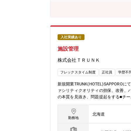
歓迎いたします。一緒により良い工場
う。
入社実績あり
施設管理
株式会社ＴＲＵＮＫ
フレックスタイム制度
正社員
学歴不
新規開業TRUNK(HOTEL)SAP
ァシリティクオリティの担保、改善、
の本質を見抜き、問題提起をする■チ
的な改善をする■高品質×スピーディー
り取りした進捗内容の要点をまとめ、レ
北海道
の魅力＞■施設管理、施工管理での経
勤務地
た環境でone of themとして働