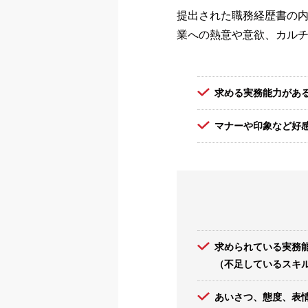
提出された職務経歴書の
業への熱意や意欲、カル
求める実務能力があ
マナーや印象など好
求められている実務
（不足しているスキ
あいさつ、態度、表