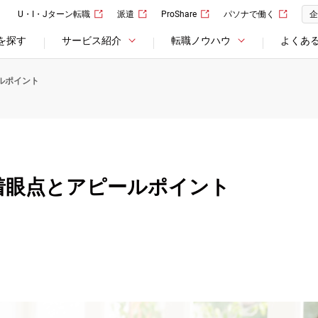
U・I・Jターン転職
派遣
ProShare
パソナで働く
企
を探す
サービス紹介
転職ノウハウ
よくあ
ルポイント
着眼点とアピールポイント