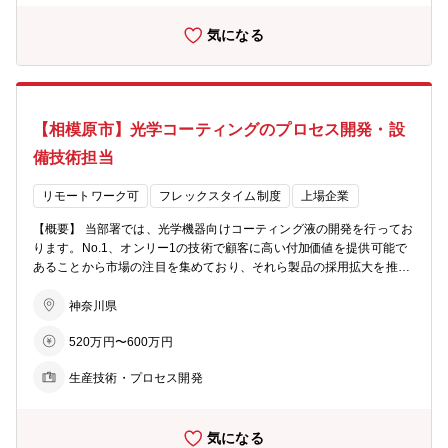
ードする経験値が増加し、リーダーシップスキルが自然と向上する。
び調整 ・安定稼働に向けた立上げ対応 【配属部署】 CTエンジニアリ
・海外顧客や海外販売拠点とのやり取りがあり、英語を通じた国際コ
気になる
ング部 四日市グループ ※クリエイティブテクノロジー事業部門のエ
ミュニケーション経験につながる。
ンジニアリング業務に対応するため、主たる勤務地が、三重県の津事
業所となる場合があります。 【キャリア】 国内外のプロジェクトを
リードするマネジメントポジションへの登用が想定されます。 【本ポ
ジションの魅力】 ・新規ビジネスプロジェクトの場合、計画段階から
【相模原市】光学コーティングのプロセス開発・設
携るため、ビジネス構造の一端を理解できる ・幅広いエジニアリング
業務（計画/設計/製作/施工/立上げ）を担当するため、設備導入におけ
備技術担当
る必須ポイントを体感できる ・業界をリードする最先端技術に触れる
ことで、最新の技術を習得できる ・プロジェクトによっては海外での
リモートワーク可
フレックスタイム制度
上場企業
エンジニアリングを経験できる
【概要】 当部署では、光学機器向けコーティング液の開発を行ってお
ります。No.1、オンリー1の技術で顧客に高い付加価値を提供可能で
あることから市場の注目を集めており、それら製品の採用拡大を推進
しています。 【業務内容】 入社後は、プロセス開発グループに加わ
り、設備と技術の関係部署と連携して、生産および開発の設備設計・
神奈川県
企画開発をご担当いただく予定です。またプロセス開発グループは、
520万円〜600万円
日本国内および海外の顧客拠点への設備導入も担当しており、所属グ
ループの企画・立案・遂行を担っていただきます。海外拠点立上げの
生産技術・プロセス開発
際には、1～2週間程度海外出張し、顧客の担当者と直接協議しながら
課題をクリアし、完遂するミッションを含みます。そのため、ある程
度の英会話能力が必要です。 また、新規技術の導入に向けた調査活動
気になる
も積極的に参画いただくことが可能です。 【配属部署】 クリエイテ