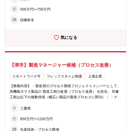
事業展開に伴う製造設備の新設などのプロジェクト推進 【将来任せる
500万円〜750万円
可能性のある業務およびキャリアプラン】 まずは設備システム課の機
械系保全スタッフとしてご活躍いただきます。その後、以下のような
設備保全
キャリアパスを描くことが可能です： ・課長代理や課長などのマネジ
メントポジションでの活躍 ・保全分野のスペシャリストとして職務を
深化 ・設計部門でのスキルの拡大 ・事業所におけるマネジメント範
気になる
囲を広げ、将来的には事業所長へのキャリアアップ 個々の適性や希望
を考慮し、最適なキャリア形成プランを提供します。 【組織のミッシ
ョン】 事業支援部のミッションは、コンパクトで機能的な体制のも
と、「事業の場」および「働く場」として快適な事業所を提供するこ
とで、当社事業の発展に貢献することです。津事業所の設備システム
【津市】製造マネージャー候補（プロセス改善）
課もこのミッションを基盤に活動しています。 【配属部署】 クリエ
イティブ・テクノロジー事業部門 事業支援部 四日市事業所 設備
システム課 【業務のやりがい・魅力】 ・事業を支えるインフラ整備
リモートワーク可
フレックスタイム制度
上場企業
や製造・開発設備の維持管理、改善は、新規事業や既存事業の拡大・
【業務内容】 ・製造部のプロセス開発プロジェクトメンバーとして、
発展に欠かせない重要な役割を果たします。 ・設備機器を通じて、
高機能ガラス製品の 製造工程の改善（プロセス改善） を担当。 対象
当社独自の製品、技術、開発に携わるやりがいのある業務です。 ・既
工程は以下の複数領域（幅広い製品の製造プロセスに関与）： ・グラ
存の技術にとらわれず、新たな技術改善に挑戦することで、自身のス
スファイバー（主担当） ・グラスコード ・ガラスフレーク ・メタシ
キルや専門性をさらに向上させることができます。
ャイン 将来的には、複数工程を横断する プロセス開発プロジェクト
三重県
全体のマネジメント を担う可能性あり。 【配属部署】 クリエイティ
850万円〜1150万円
ブ・テクノロジー事業部門 ファンクショナルプロダクツ事業部 製
造部 【将来お任せしたい業務】 当初：プロジェクトスタッフとし
生産技術・プロセス開発
て、現場課題の把握・改善策の実行をリード。 その後：スキルに応じ