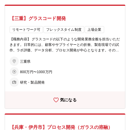
【三重】グラスコード開発
リモートワーク可
フレックスタイム制度
上場企業
【職務内容】 グラスコードの以下のような開発業務全般を担当いただ
きます。日常的には、顧客やサプライヤーとの折衝、製造現場での試
作、ラボ評価、データ分析、プロセス開発が中心となります。その
後、適性を見ながら、グラスコードの技術もしくは製造プロセス全般
をマネージメントいただくことを想定しております。 【具体的な業務
三重県
内容】 ・顧客との新製品の設計・開発 ・新技術、新プロセス、新製
800万円〜1000万円
品の開発と顧客への提案 ・新用途の開拓とそれに合わせた製品開発
・海外拠点とグローバルでの共同開発 ・海外拠点の技術支援 ・新規
研究・製品開発
量産品のフォローアップ 【将来お任せしたい業務】 技術もしくは製
造をマネージメントする管理職/リーダー 最初は、技術スタッフとし
て、実務面の確実な遂行・リードすることを期待しています。 本人の
気になる
適性や意向次第で、技術もしくは製造の管理職/リーダーへの昇格をめ
ざしていただきたいと思います。 さらに、海外拠点への赴任するチャ
ンスもあります。(UK、カナダ) 【配属部署】 クリエイティブ・テク
ノロジー事業部門 ファンクショナルプロダクツ事業部（アジア）
グラスコード統括部 技術グループ 【業務のやりがい】 グローバル
【兵庫・伊丹市】プロセス開発（ガラスの溶融）
シェアNo.1のグラスコード商品の製造を担うことで、世の中に大きな