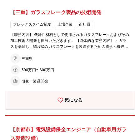
頂き、その後はカガミクリスタル（茨城県龍ヶ崎市）へ異動頂き、同
社社生産部エンジニアリング課の電気系保全スタッフとしてご活躍頂
【三重】ガラスフレーク製品の技術開発
きます。 その後は同課の課長などのマネジメントポジションについて
いただく事を考えています。 また同社におけるマネジメント範囲を広
げて生産部長等へのキャリアップなども含め、個々人の適性と希望を
フレックスタイム制度
上場企業
正社員
考慮した最適なキャリア形成プランをご提供します。 〈勤務場所につ
【職務内容】 機能性材料として使用されるガラスフレークおよびその
いて〉 相模原事業所は下記になります。 場所：神奈川県相模原市緑
加工技術の開発を担当いただきます。 【具体的な業務内容】 ・ガラ
区西橋本5丁目8番1号 勤務時間：8:30～17:15（休憩時間60分） カガ
スを溶融し、鱗片状のガラスフレークを製造するための成形・粉砕・
ミクリスタル（茨城県龍ヶ崎市）は下記になります。 茨城県龍ケ崎市
分級技術の開発 ・ガラスフレーク表面へのコーティング技術の開発
向陽台4丁目5番地（JR常磐線龍ケ崎市駅） 勤務時間：8:20～17:00
・光輝材などの機能性フィラーの開発 ・国内外顧客への訪問および技
三重県
（7時間45分（休憩55分）） 【本ポジションの魅
術的な打ち合わせ ・開発した技術・製品の製造移管 【将来的にお任
力】 事業を支える上でのインフラ整備と製造設備の維持管理/改善に
500万円〜600万円
せしたい業務】 まずはガラスフレーク製造技術および機能性材料開発
向けた業務は事業の拡大発展には欠かせない存在となります。 又、設
の専門性を高めていただきます。将来的には、ご本人の志向や適性に
備機器を介してカガミクリスタル独自の製品、技術、開発に携わる業
研究・製品開発
応じて、 ・技術分野を牽引するスペシャリスト ・プロジェクトや組
務でもあり、既存の機器技術に捉われない新たな技術改善にも取り組
織をマネジメントするリーダー のいずれかのキャリアを目指していた
むことができます。
だくことを期待しています。 【本ポジションの魅力】 ・市場で競争
気になる
優位性の高いニッチな機能性材料の開発に携われる ・材料開発から製
造プロセス開発、顧客対応まで幅広い経験を積める ・自身が開発した
製品が実際に事業として展開されるまで見届けられる ・海外顧客や海
外拠点との接点もあり、グローバルな環境で活躍できる ・当社のコア
技術であるガラスフレーク製造技術の継承・発展に直接貢献できる
【京都市】電気設備保全エンジニア（自動車用ガラ
【配属部署】 クリエイティブ・テクノロジー事業部門 ファンクショ
ナルプロダクツ事業部 フレークメタシャイン統括部 技術開発グル
ス製造設備）