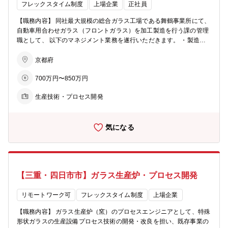
フレックスタイム制度
上場企業
正社員
【職務内容】 同社最大規模の総合ガラス工場である舞鶴事業所にて、
自動車用合わせガラス（フロントガラス）を加工製造を行う課の管理
職として、 以下のマネジメント業務を遂行いただきます。 ・製造ラ
インの生産能率改善プロジェクトの統括（加工工程全般） ・製造ライ
ンの品質改善プロジェクトの統括（加工工程全般） ・TPM（生産保全
京都府
活動）/FMDS（現場改善活動）の推進業務 ・製造原価/資産管理業務
700万円〜850万円
・中期計画/年度計画の策定業務 ・風土改革 ・舞鶴事業所における危
機管理 【配属部署】 Auto事業部門 舞鶴加工製造部 製造２課 【事
生産技術・プロセス開発
業の特徴】 ・世界のガラス需要は、世界経済の成長率を上回るペース
で拡大中です。より広い面積にガラスを使用した建築デザインやカー
デザインが増えており、 高機能化・複雑化したガラス製品が求めら
気になる
れるようになっています。 自動車用ガラス市場では、世界中に製造
販売ネットワークを有するガラスメーカーは、NSGグループ、旭硝子
およびサンゴバンの3グループのみとなっています。 それぞれの関
連会社・提携先も含めて、世界の新車組立用ガラス需要の70％を供給
しています。
【三重・四日市市】ガラス生産炉・プロセス開発
リモートワーク可
フレックスタイム制度
上場企業
【職務内容】 ガラス生産炉（窯）のプロセスエンジニアとして、特殊
形状ガラスの生産設備プロセス技術の開発・改良を担い、既存事業の