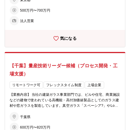
東京都
点と一体となった各種対応)。 ・売上、利益計画の作成と実績管理。
500万円〜700万円
・マーケティングや市場分析に基づく新規顧客、領域開拓活動。 ・日
本板硝子(株)の社員として、日本板硝子ビルディングプロダクツ(株)に
法人営業
出向して頂きます。 【将来お任せする業務、キャリアプラン】 当面
は東京に勤務いただき建築用ガラスの営業として知識・経験を積んで
いただきます。 その後適正に応じて、他の地域や他の部門を経験いた
気になる
だく可能性があります。 将来的には各グループや支社をマネジメント
するポジションで活躍する事も可能です。 【配属部署】 日本板硝子
ビルディングプロダクツ(株) 営業本部 【このポジションの魅力】 ・
自分が提案、販売した製品が世の中の住宅やビルなどで広く普及する
ことで社会的貢献度の高い経験を積むことができます。 ・法律や制度
【千葉】量産技術リーダー候補（プロセス開発・工
など建築全般に関連する知識を習得することが可能です。
場支援）
リモートワーク可
フレックスタイム制度
上場企業
【業務内容】 当社の建築ガラス事業部門では、ビルや住宅、商業施設
などの建物で使われている高機能・高付加価値製品としてのガラス建
材や窓ガラスを製造しています。真空ガラス「スペーシア?」やLow-
Eガラス、複層ガラスなど、多岐にわたる製品群を扱っています。 機
能硝子部は、こうした製品群の量産設備や量産技術を統括し、全国に
千葉県
展開する加工拠点への技術導入や支援を行います。また、開発部門や
600万円〜820万円
営業部門など、製造以外の部門とも密に連携し、新製品の市場投入や