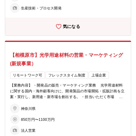
当社製品の安定供給を支えています。 【業務詳細】 ●量産技術グルー
生産技術・プロセス開発
プのリーダー補佐 ●国内建築用ガラス（研磨加工品、加熱強化ガラ
ス、合わせガラス、複層ガラス、真空ガラス）に関する次の業務を担
当するグループにおいて、技術課題への対応および、グループメンバ
気になる
ー（7名）のマネジメントのサポートを行う ・製造プロセスの開発／
改良 ・生産工場（社内10工場、協力会社5工場）への技術展開、生産
技術指導 ・社内規格（製品規格、材料規格）の制定、改訂 ・JIS規格
制定、改定に関する協会活動 ・生産材料の性能および品質の評価、管
理 ・社内営業部門の顧客対応業務における技術支援 【配属部署】 建
【相模原市】光学用途材料の営業・マーケティング
築ガラス事業部門 機能硝子部 【キャリア】 まずはOJTを中心として
事業および技術への理解を深めていただきます。将来的にはラインマ
(新規事業）
ネージャーへステップアップしていただくことを想定しています。 N
SGグループは世界各地に事業展開しているため、海外との技術交流
リモートワーク可
フレックスタイム制度
上場企業
の機会もあります。その他、マネージメントやファイナンスなど、当
社の研修教育体系のなかで様々な学習の機会があります。
【業務内容】 ・開発品の販売・マーケティング業務 光学用途材料
に関する国内・海外顧客向けに、開発製品の市場開拓・拡販計画を立
案・実行し、新用途・新市場を創出する。 ・担当いただく市場 日
本及び海外（直近はアジア(中国、韓国、東南アジア)、以降 欧米へ拡
大） ・社内コミュニケーション 部内の製販技（相模原および四日
神奈川県
市事業所）、海外営業拠点（香港）、社内他部門(研究開発部等)と連
850万円〜1100万円
携し、開発品のビジネス化と拡大を行う。 ＜顧客＞ 現在はレンズメ
ーカーを中心となりますが、その他の用途開拓を模索中でございま
法人営業
す。 ＜商材＞ 光学用途材料のコーティング液 赤外線吸収フィルター