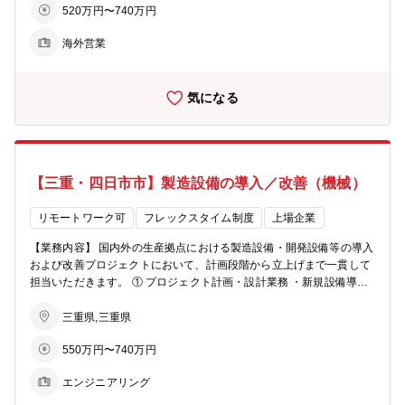
520万円〜740万円
アップ（顧客：化粧品エンドメーカー及び受託生産メーカー）、プラ
スチック塗料、プラスチック着色、インキ等一般産業市場 〇MAR'VIN
海外営業
A?（マルヴィナ）…ガラス技術を生かしたベースメイク向け機能材料
用途と市場：化粧品メイクアップ、スキンケア、サンスクリーン（顧
客：化粧品エンドメーカー及び受託生産メーカー） ＜エリア＞ ・日
気になる
本を中心としたアジア圏（中国、韓国、東南アジア）を担当いただき
ます。 ・将来的には関係会社である海外営業拠点(UK、北米、または
中国）への赴任の可能性がございます。 ＜社内コミュニケーション＞
・事業部内の製販技（津事業所）・海外営業拠点（UK、カナダ、中
国）との連携を主導。 そのため、日本語英語を問わず、チームをリー
【三重・四日市市】製造設備の導入／改善（機械）
ドするコミュニケーション能力及び意欲は必須となります。 【配属部
署】 ファンクショナルプロダクツ事業部 フレークメタシャイン統括
部 【将来任せる可能性のある業務、キャリアプランなど】 円滑なキ
リモートワーク可
フレックスタイム制度
上場企業
ャリア形成が進んだ場合、以下のような可能性がございます。(お約束
【業務内容】 国内外の生産拠点における製造設備・開発設備等の導入
するものではありません） 入社～ ：日本勤務(東京本社）日本及び
および改善プロジェクトにおいて、計画段階から立上げまで一貫して
アジアで営業担当として各マーケット（プラスチック、耐食塗料、自
担当いただきます。 ① プロジェクト計画・設計業務 ・新規設備導入
動車塗料、化粧品）を担当 5年後～：当営業グループのいずれかの拠
や既存設備改善に向けた計画立案 ・設備仕様書の作成 ・必要な設
点（日本/UK/北米/中国）で営業課長職としてビジネスをリード。 10
備・部品の選定および見積取得 ・工事・導入スケジュールの策定 ②
三重県,三重県
年後～：営業部長（グローバルマネジャー）として本製品群のグロー
社内外との調整・折衝 ・装置メーカー、部品メーカーとの仕様確認・
バル販売を統括。 【本ポジションの魅力】 ・多くの製品を多岐な市
550万円〜740万円
技術的な打合せ ・コスト・納期・仕様に関する折衝 ・社内関係部署
場に展開していく。多くの顧客を持つことは苦労も多いが、多彩な業
との連携によるプロジェクト推進 ③ 施工管理 ・設備導入に伴う工事
界に触れることによる業界知識の構築やコネクションの広がりを感じ
エンジニアリング
計画の立案 ・施工業者への作業指示・進捗管理 ・工事の品質・安全
られる。 ・少数精鋭部隊であり、役職にかかわらずプロジェクトをリ
面の管理 ④ 試運転・立上げ ・導入設備の試運転対応 ・性能確認およ