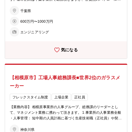
災害発生時等は現地に行って頂きます。 1. 事業所全体の安全方針・目
標の策定と推進 NSGグループの安全理念に基づき、事業所とし
千葉県
ての年間安全方針・重点テーマを設定し展開。 2. 製造ライン（ガラ
600万円〜1000万円
ス・加工）におけるリスクアセスメントの推進 3. 安全教育・技能訓練
の計画と実施 高所作業、クレーン、フォークリフト、化学薬品取
エンジニアリング
り扱いなど AGJ特有の作業に応じた訓練。 4. 現場パトロール・安全
監査の実施 定期安全パトロールの実施および改善指導。本社・グ
ローバルチームによる監査への窓口対応。 5. 事故・ヒヤリハットの調
気になる
査と再発防止の推進 6. 法令・規格の遵守状況管理 労働安全衛生
法、化学物質管理法、消防法、電気事業法などの遵守状況の点検。
行政対応（是正報告・立入検査への対応等）。 7. 設備安全（機械・
電気・作業環境）の維持と改善 8. 協力会社・工事業者の安全管理 9.
新ライン稼働に伴う新たな安全管理領域への対応 【組織構成】 日本
【相模原市】工場人事総務課長■世界2位のガラスメ
統括部 環境安全部 安全グループ 【キャリアプラン】 当面は千葉
事業所で建築用ガラス部の安全担当として従事頂きますが、その上位
ーカー
職である環安部長へのキャリアアップ、また、本社サステナビリティ
部、他の事業部門への異動も考えることが出来ます。 【本ポジション
フレックスタイム制度
上場企業
正社員
の魅力】 ・現場経験を活かして即戦力として活躍できる 製造現場で
の経験がそのまま武器になり、入社直後から高い価値を発揮できま
【業務内容】 相模原事業所の人事グループ、総務課のリーダーとし
す。 ・ 安全の専門性が身につき、キャリア価値が高まる 教育・法
て、マネジメント業務に携わって頂きます。 1.事業所の人事業務全般
令・設備・化学物質・リスクアセスメントなど、EHS分野の幅広い専
・人事管理： 短中期の人員計画に基づく生産技術職（正社員）や契約
門スキルを習得できます。 ・ 事業所の中核を支える重要ポジション
社員・派遣社員の採用・異動・退職管理、生産技術職、一般職の人事
経営と現場をつなぐ役割を担い、組織全体への影響度が大きいポジシ
考課制度、育成制度の運用管理および実行支援 ・労政： 労使（事業
神奈川県