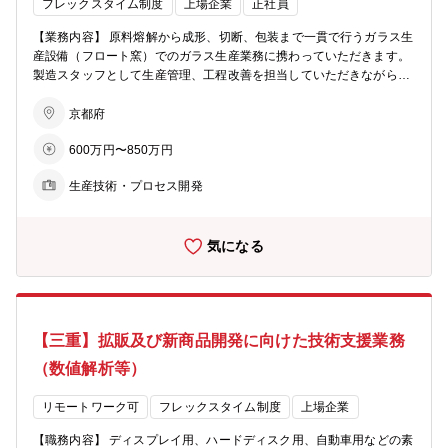
フレックスタイム制度
上場企業
正社員
【業務内容】 原料熔解から成形、切断、包装まで一貫で行うガラス生
産設備（フロート窯）でのガラス生産業務に携わっていただきます。
製造スタッフとして生産管理、工程改善を担当していただきながら、
新規商品の量産チャレンジにも取り組んでいただきます。 具体的な業
務としては、担当工程について操業の中核を担う製造三交替メンバー
京都府
との連携を主とするほか、設備保全部、品質技術部、研究開発部等、
600万円〜850万円
他部署との調整も主体性をもってハンドリングしていただきます。 N
SGグループは世界で27基のフロート窯を有しており、海外との技術
生産技術・プロセス開発
交流の機会もあります。専門性を高めたい場合は海外での技術研修コ
ースもあります。 その他、マネージメントやファイナンスなど、様々
な研修を受講するチャンスがあります。 【製品について】 薄板に特
気になる
化したガラス製品を生産しています。国内外の顧客へ出荷され、様々
な用途に用いられます。代表的な製品群は以下の通りです。 ・Ultra F
ine Flat(UFF): 液晶基板用、タッチパネル基板用薄板ガラス(0.33㎜～
1.1㎜） ・glanova：化学強化用低鉄薄板ガラス(0.33㎜～2㎜） ・そ
の他高機能薄板ガラス：エレクトロクロミックミラー用ガラス、軽量
【三重】拡販及び新商品開発に向けた技術支援業務
フロントガラス等 【配属部署】 クリエイティブ・テクノロジー事業
部門 ファインガラス事業部 薄板製造部 製造課 【キャリア】
（数値解析等）
まずはOJTを中心として製造スタッフの経験を積んでいただきます。
その後、ラインマネージャーへステップアップしていただくか、さら
リモートワーク可
フレックスタイム制度
上場企業
に技術を深めるエキスパートへ進んでいただくか、本人の希望と適正
を踏まえてキャリアを選択できます。適性や希望を考慮し、他の事業
【職務内容】 ディスプレイ用、ハードディスク用、自動車用などの素