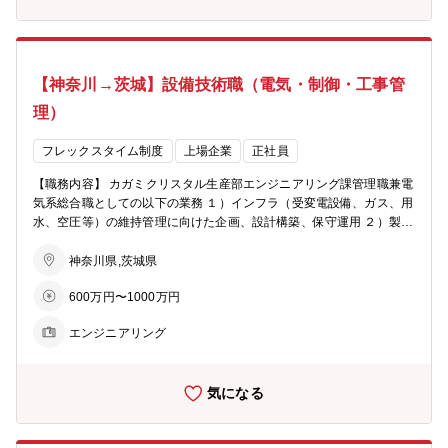
ィブ・テクノロジー事業部門 事業開発統括部 技術開発部 光学技
術開発部 【キャリアプラン】 新しい技術開発を担当する部署の中で
役職を担い、社内でステップアップされていくことを期待していま
す。 【本ポジションの魅力】 光学の分野で、No.1、Only 1の製品開
【神奈川→茨城】設備技術職（電気・制御・工事管
発に取り組むことができます。ご自身のアイデアを企画立案し、自由
度の高い開発体制を構築できます。多数のスペシャリストと議論を重
理）
ね、遣り甲斐を感じられます。
フレックスタイム制度
上場企業
正社員
【職務内容】 カガミクリスタル生産部エンジニアリング課管理職兼電
気系総合職としての以下の業務 １）インフラ（受変電設備、ガス、用
水、空圧等）の維持管理に向けた企画、設計構築、保守運用 ２）製造
設備の維持管理/改善に向けた設計・改造業務 ３）事業所付帯設備
（空調、照明等）の維持管理 ４）工事会社手配から現場指示等の管理
神奈川県,茨城県
監督業務 ５）製造設備の新設等のプロジェクト業務 ６）産業廃棄物
600万円〜1000万円
管理 ７）工作職場（現業職メンバー４名）の労務管理・部下育成
【配属部門】 カガミクリスタル株式会社 生産部エンジニアリング
エンジニアリング
課 へ出向 【募集背景】 カガミクリスタル株式会社は、92年の歴史
を持つNSGグループのユニークな関係会社であり、高級ガラス食器の
世界のトップブランドの一つです。 今後の発展が期待される事業所と
気になる
位置づけられています。同社の中期計画の達成に向けて進められる事
業の拡大発展に合わせ、生産部エンジニアリング課の体制を補強しま
す。 【キャリアプラン】 入社後一定期間は相模原事業所に勤務して