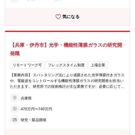
て、プロジェクトリーダー（Project Leader） としてメンバー管理・
進捗管理・技術戦略の検討など、マネジメント業務へステップアッ
気になる
プ。 【業務のやりがい】 高機能ガラス製品の製造プロセスを向上さ
せることで、 社会インフラ・自動車・産業用途など幅広い分野に貢献
できる意義の大きい仕事。 多様な製品工程を担当し、技術者として大
きく成長できる環境。
【兵庫・伊丹市】光学・機能性薄膜ガラスの研究開
発職
リモートワーク可
フレックスタイム制度
上場企業
【業務内容】 スパッタリング法により成膜された光学薄膜付きガラス
や、電磁波をコントロールする機能性薄膜ガラスの研究開発を担当い
ただきます。 研究所での技術検討が主な業務ですが、必要に応じて、
他部署と連携した製品開発や、 工場での試作・評価にも関わっていた
だきます。 【具体的には】 ・光学薄膜や機能性薄膜の材料検討・光
兵庫県
学設計・プロセス開発 ・光学特性・電磁波特性の計算・評価 ・スパ
470万円〜740万円
ッタリング装置を用いた成膜プロセスの検討 ・他部署（製造・品質・
営業など）との連携による製品開発 ・工場での量産テストや技術サポ
研究・製品開発
ート（必要に応じて） 【配属部署】 グループファンクション部門
研究開発部 日本統括部 【キャリア】 入社後は技術者として研究開
発に携わっていただきますが、将来的には、製品開発プロジェクトを