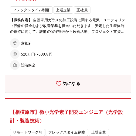
ープ
フレックスタイム制度
上場企業
正社員
【職務内容】 自動車用ガラスの加工設備に関する電気・ユーティリテ
ィ設備の保全および改善業務を担当いただきます。安定した生産体制
の維持に向けて、設備の保守管理から改善活動、プロジェクト支援ま
で幅広く携わっていただきます。 【具体的な業務内容】 ・自動車用
ガラス加工設備における電源設備・電気設備（製造設備含む）の改造
京都府
および保全 ・ボイラー、給排水設備などユーティリティ設備の管理お
520万円〜600万円
よび保全 ・生産性向上に向けた改善活動および各種プロジェクトの支
援 ・FA（工場自動化）、OA（オフィス機器）、IT関連設備・システ
設備保全
ムの管理および保全 【将来任せる可能性のある業務等】 ・自動車ガ
ラス事業における新規設備の設計および導入 ・フロート板ガラス生産
設備の電気系保全 ・海外生産拠点への技術サポート 【本ポジション
気になる
の魅力】 ・自動車用ガラスの生産を支える電気設備・ユーティリティ
設備の保全から改善まで幅広く携わることができます。 ・機械エンジ
ニアやシステムエンジニアと協働する機会が多く、電気分野に加えて
設備・システムに関する幅広い知識や経験を身につけることができま
す。 ・生産性向上に向けた改善活動やプロジェクト支援にも携わり、
【相模原市】微小光学素子開発エンジニア（光学設
自らのアイデアを設備や生産現場に反映できる環境があります。 ・将
来的には新規設備の設計・導入や海外生産拠点のサポートなど、より
計・製造技術）
大きなプロジェクトに挑戦できる機会があります。 ・ご本人の希望や
適性に応じて製造部門へのキャリア展開も可能であり、幅広いキャリ
リモートワーク可
フレックスタイム制度
上場企業
ア形成を目指せます。 【配属部署】 Auto 事業部門 Asia製造統括部