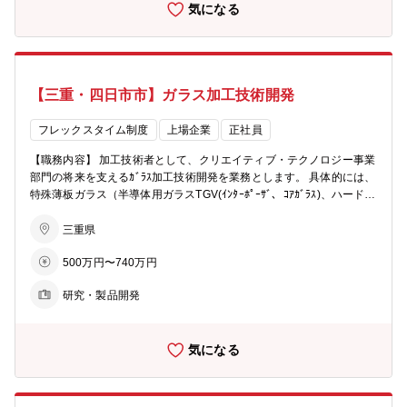
気になる
リードするプロジェクトマネジャーとしての活躍も期待しています。
複数部門と連携しながら製品開発を進める中で、技術力だけでなくマ
ネジメント力・調整力を養える環境が整っています。 【やりがい】
開発の初期段階から製品化まで、製品開発の全体プロセスに携わるこ
とができるため、自らの技術が実際の製品に結びつく手応えを感じな
【三重・四日市市】ガラス加工技術開発
がら、専門性の向上とビジネスへの貢献を実感できます。 また、研究
所内だけでなく、製造・品質・営業など他部門とも連携しながら進め
るため、 幅広い視野と実践的なスキルを身につけられる環境です。
フレックスタイム制度
上場企業
正社員
【職務内容】 加工技術者として、クリエイティブ・テクノロジー事業
部門の将来を支えるｶﾞﾗｽ加工技術開発を業務とします。 具体的には、
特殊薄板ガラス（半導体用ガラスTGV(ｲﾝﾀｰﾎﾟｰｻﾞ、ｺｱｶﾞﾗｽ)、ハードデ
ィスク用ガラス等） を対象とした新規事業のための開発および事業立
上げ支援 【配属部署】 クリエイティブ・テクノロジー事業部門 事
三重県
業開発統括部 （四日市）
500万円〜740万円
研究・製品開発
気になる