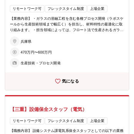
貢献をしている達成感が得られる。同時に大きな供給責任および社会
的責任を負っている厳しさがある。ものづくりの楽しさ、厳しさの両
リモートワーク可
フレックスタイム制度
上場企業
方を日々感ることができ、自身の成長につなげることができるダイナ
【業務内容】 ・ガラスの溶融工程を含む各種プロセス開発（ラボスケ
ミックな環境です。
ールから生産技術領域まで幅広く）を担当し、材料特性の最適化に取
り組みます。 ・担当領域によっては、フロート法で生産されるガラス
の組成・物性検討にも携わる可能性があります。製造プロセスと材料
設計の双方を理解しながら、より高性能なガラス開発を推進します。
兵庫県
・事業部とのコミュニケーションを通じて技術ニーズや課題を把握
470万円〜600万円
し、それらを踏まえた開発方針・指針の立案を行います。ニーズの技
術的解釈から具体的な実験設計まで一貫して担当し、事業への貢献を
生産技術・プロセス開発
目指した開発活動を推進していただきます。 【配属部署】 グループ
ファンクション部門 研究開発部 日本統括部 ガラス技術領域 溶
融・プロセスグループ 【将来的なキャリアパス】 入社後はガラス組
気になる
成・プロセス開発の専門性を高めつつ、担当テーマの推進を通じて経
験を積んでいただきます。 将来的には、組成グループのグループリー
ダーや、特定テーマを牽引するプロジェクトリーダーとして、研究開
発方針の策定やチームマネジメントを担うキャリアパスが想定されて
います。 また、担当業務で得られた研究成果については、国際学会で
【三重】設備保全スタッフ（電気）
の発表や、大学・研究機関との共同研究など、社外との技術連携・情
報発信の機会も豊富にあります。専門性を深めながら、社外ネットワ
ークの形成やグローバルな舞台での発信にも挑戦できます。 さらに、
リモートワーク可
フレックスタイム制度
上場企業
テーマによっては、当社フロート事業所の研究開発部への駐在とし
【職務内容】 設備システム課電気系保全スタッフとしての以下の業務
て、現場と連携した高度な開発業務に携わる可能性もあり、より実践