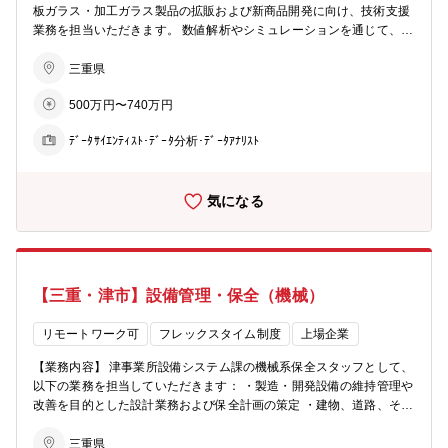
分野での活躍も可能です。
板ガラス・加工ガラス製品の拡販および新商品開発に向け、技術支援
業務を担当いただきます。 数値解析やシミュレーションを通じて、品
質向上や新技術の創出に貢献し、市場ニーズに応える製品設計・品質
改善の中核を担っていただきます。 【主な業務】 ・統計手法（品質
三重県
工学、多変量解析など）を用いた現象解析による技術課題の抽出・解
500万円〜740万円
決 ・製造現場・開発部門との連携による解析モデル構築およびシミュ
レーション実施 ・加工ガラスの新商品開発に向けた設計・評価・デー
ﾃﾞｰﾀｻｲｴﾝﾃｨｽﾄ･ﾃﾞｰﾀ分析･ﾃﾞｰﾀｱﾅﾘｽﾄ
タ解析などの技術支援 【キャリアパス】 ・当初は一スタッフとして
実務を確実に遂行し、リード役として活躍 ・適性・意向に応じて早期
に管理職昇格の可能性あり ・管理職登用後は専門性を深めるキャリ
気になる
ア、またはマネジメント職へのキャリア形成を想定 【業務の魅力】
・世界的に競争力の高い素材メーカーで、グローバル市場・顧客と関
わり国際感覚を磨ける ・新商品開発では自由な発想とチャレンジ精神
を重視し、将来性とやりがいのある環境 【組織構成】 クリエイティ
ブ・テクノロジー事業部門 ファインガラス事業部 品質技術部 技
【三重・津市】設備管理・保全（機械）
術グループ 【求める人物像】 ・主体性をもってスピード感ある仕事
ができる方 ・顧客や他部署と円滑にコミュニケーションを取り、交渉
等を行った経験がある方
リモートワーク可
フレックスタイム制度
上場企業
【業務内容】 津事業所設備システム課の機械系保全スタッフとして、
以下の業務を担当していただきます： ・製造・開発設備の維持管理や
改善を目的とした設計業務および保全計画の策定 ・建物、道路、その
他工作物などの営繕関係の維持管理、ならびに投資計画の立案と実行
・工事会社の手配から現場指示までを含む工事安全の統括管理 ・新規
三重県