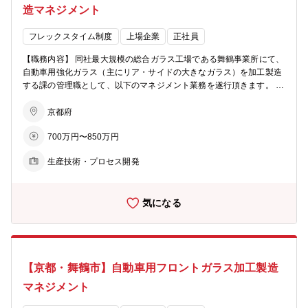
造マネジメント
フレックスタイム制度
上場企業
正社員
【職務内容】 同社最大規模の総合ガラス工場である舞鶴事業所にて、
自動車用強化ガラス（主にリア・サイドの大きなガラス）を加工製造
する課の管理職として、以下のマネジメント業務を遂行頂きます。 ・
製造ラインの生産能率改善プロジェクトの統括（加工工程全般） ・製
造ラインの品質改善プロジェクトの統括（加工工程全般） ・TPM（生
京都府
産保全活動）/FMDS（現場改善活動）の推進業務 ・製造原価/資産管
700万円〜850万円
理業務 ・中期計画/年度計画の策定業務 ・風土改革 【配属部署】 Auto
事業部門 舞鶴加工製造部 製造３課 【事業の特徴】 ・世界のガラ
生産技術・プロセス開発
ス需要は、世界経済の成長率を上回るペースで拡大中です。より広い
面積にガラスを使用した建築デザインやカーデザインが増えており、
高機能化・複雑化したガラス製品が求められるようになっていま
気になる
す。 自動車用ガラス市場では、世界中に製造販売ネットワークを有
するガラスメーカーは、NSGグループ、旭硝子およびサンゴバンの3
グループのみとなっています。 それぞれの関連会社・提携先も含め
て、世界の新車組立用ガラス需要の70％を供給しています。
【京都・舞鶴市】自動車用フロントガラス加工製造
マネジメント