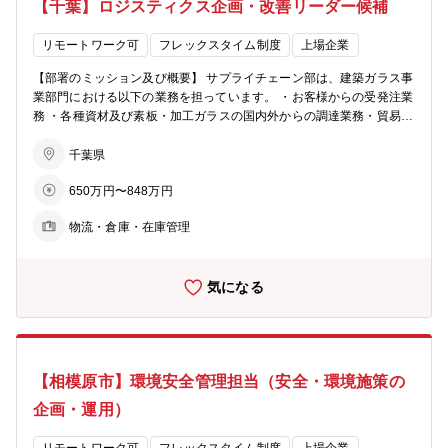
【千葉】ロジスティクス企画・改善リーダー候補
リモートワーク可
フレックスタイム制度
上場企業
【部署のミッション及び概要】 サプライチェーン部は、建築ガラス事
業部門における以下の業務を担っています。 ・お客様からの受発注業
務 ・各種資材及び素板・加工ガラスの国内外からの調達業務・貿易業
務 ・千葉事業所内にて生産している素板ガラス生産計画 ・千葉事業
所内の素板ガラス、加工ガラスの在庫・入出庫管理 ・日本国内の輸配
千葉県
送管理 【業務内容】 当面はサプライチェーン部ロジスティクスセン
650万円〜848万円
ター傘下の製品管理グループの幹部候補として、主に下記を担当して
いただきロジスティクス全般に関わる業務改善に取り組んでいただき
物流・倉庫・在庫管理
ます。
１）ロジ
スティクスセンター全体の物流最適化（効率化・コストダウン等）の
気になる
推進 ２）物流課題に対する方針の立案とマネジメント ３）DX化PJへ
の参画
４）場内協力会社様の管理と協業推進
【配属部署】 建築ガラス事業部門 サプライチェーン部 （日本板硝
【相模原市】環境安全管理担当（安全・環境施策の
子ビルディングプロダクツ（株）サプライチェーン部門 ロジスティ
クスセンター 製品管理グループ への出向） 【組織構成】 21名 3
企画・運用）
0代～50代 【キャリア】 将来的には下記のようなマネジメント業務を
お任せすることを想定しております。 ・ロジスティクスセンター全体