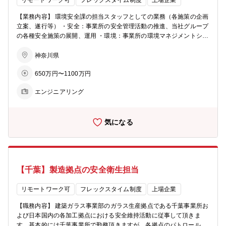
リモートワーク可
フレックスタイム制度
上場企業
のマネジメント ・サプライチェーン部門全体の統括 【本ポジション
の魅力】 ご自身のアイデアを業務改善に取り入れ・実現化出来るこ
【業務内容】 環境安全課の担当スタッフとしての業務（各施策の企画
と。 上
立案、遂行等） ・安全：事業所の安全管理活動の推進、当社グループ
下隔たりなくオープンにディスカッションが展開出来るため、チーム
の各種安全施策の展開、運用 ・環境：事業所の環境マネジメントシス
一丸にて仕事に取り組める。
テム（ISO14001）の維持・運用、環境にかかわる当社グループ施策
の遂行、事業所内の環境管理・維持にかかわる業務 ・その他：行政届
神奈川県
出等の担当業務等、上記に付随する業務 【配属部署】 クリエイティ
650万円〜1100万円
ブ・テクノロジー事業部門 事業支援部 相模原事業所 環境安全課
【キャリアプラン】 当面は事業所のEHS担当スタッフとしてご活躍頂
エンジニアリング
きます。一定期間後、担当課長あるいは課長として環境安全課のマネ
ジメントを担っていただく予定です。 その後は、EHS業務分野を所管
する本社サステナビリティー部のスタッフやマネージャー、また、事
気になる
業所におけるマネジメントを広げ、事業所長などへのキャリアステッ
プが考えられます。 【本ポジションの魅力】 ・環境と安全は、当社
グループの事業精神の中核に位置付けられています。 ・当社グループ
を含め、企業における安全管理、環境管理の重要性は年々高まってお
り、安全や環境面から事業活動を支え、企業のサステナビリティ―に
【千葉】製造拠点の安全衛生担当
直接寄与する大変やりがいのある職務です。
リモートワーク可
フレックスタイム制度
上場企業
【職務内容】 建築ガラス事業部のガラス生産拠点である千葉事業所お
よび日本国内の各加工拠点における安全維持活動に従事して頂きま
す。基本的には千葉事業所で勤務頂きますが、各拠点のパトロールや