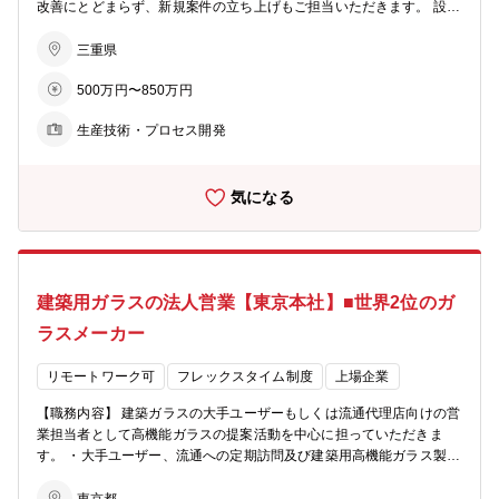
改善にとどまらず、新規案件の立ち上げもご担当いただきます。 設備
の改善や新規設計を通じて、より高効率で高品質な生産プロセスの実
現を目指します。 また、プロセス開発をメイン業務としながらも、設
三重県
備開発の理解を深めるため、商品開発業務にも携わっていただきま
500万円〜850万円
す。 （１）生産及び新規案件に関するガラス生産設備プロセス技術の
開発 （２）生産適用を見据えたOJTを兼ねた無機材料開発 【配属部
生産技術・プロセス開発
署】 クリエイティブ・テクノロジー事業部門 事業開発統括部 技術
開発部 【キャリア】 入社後は、既存および新規案件に対応した生産
設備や開発設備の改善に取り組み、窯および周辺設備のプロセあスエ
気になる
ンジニアとしてご活躍いただきます。 その後は、業務拡大の状況やご
本人の希望・適性・能力を考慮し、生産プロセスの維持・管理、技術
改良の推進、設備の最適化および管理業務などへステップアップして
いただく可能性があります。 技術者としてのスキルを高めながら、よ
り広い業務領域で活躍できる環境があります。
建築用ガラスの法人営業【東京本社】■世界2位のガ
ラスメーカー
リモートワーク可
フレックスタイム制度
上場企業
【職務内容】 建築ガラスの大手ユーザーもしくは流通代理店向けの営
業担当者として高機能ガラスの提案活動を中心に担っていただきま
す。 ・大手ユーザー、流通への定期訪問及び建築用高機能ガラス製品
やサービスの提案活動。 ・流通顧客、販売子会社に対してのコンサル
タントサービス(営業支援、与信管理他)。 ・客先対応窓口業務(生産拠