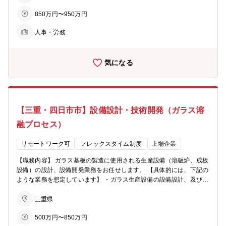
ョンです。 ・ 改善成果が見えやすく、達成感が大きい 自分の取り組
所幹部・労組支部）の人事窓口として協議会運営や折衝等を通じた労
みが現場の安全レベル向上として目に見えて反映されます。 ・ 多部
850万円〜950万円
使関係のマネジメント ・福利厚生： 事業所の福利厚生施策・健康管
門を巻き込み、組織づくりを推進できる 製造・設備・品質・管理部門
理増進施策の企画、運営 ・教育： 研修企画、運営 2.事業所の総務業
など幅広い関係者と関わり、組織を動かす経験が得られます。 ・ 安
人事・労務
務全般 ・来客対応サポート、各種事業所行事、敷地管理、捗外 ・QC
全文化の醸成に携わり、拠点の成長を牽引できる 方針策定から教育、
事務局運営 【募集背景】 別事業所の課長退職に伴い、人事異動とな
現場改善まで一貫して関わることで、事業所全体のレベルアップに貢
る現課長の欠員補充のため。 【配属部署】 人事部 兼 クリエイテ
献できます。 ・ 将来のキャリアパスが豊富 安全管理者、拠点EHS責
気になる
ィブテクノロジー事業部門 業務支援部 【組織構成】 相模原グルー
任者、本社安全部門など、専門職として長期的な成長が望めます。 ・
プ 課長1名、他3名（エルダー社員1名、総合職1名、一般職1名）
社会的価値の高い仕事で、誇りを持って働ける 社員の安全・健康を守
【キャリア】 人事系人材として、HRビジネスパートナーや全社の施
るという社会的使命を担い、高い意義を感じられるポジションです。
策・制度企画立案に携わって頂くといったキャリア構築が可能です。
また、適性や本人の意向次第では、相模原事業所全体、または、人事
【三重・四日市市】設備設計・技術開発（ガラス溶
全体の統括する立場での活躍もあり得ます。さらに、グローバルに活
躍できるポジションをお任せすることも可能です。 【本ポジションの
融プロセス）
魅力】 相模原事業所はクリエイティブテクノロジー事業部門の中枢を
なす事業所であり、中長期的に事業拡大が図られていく中で、「人」
リモートワーク可
フレックスタイム制度
上場企業
と「組織」の面においての成長戦略の立案・実行に関わることができ
ます。
【職務内容】 ガラス基板の製造に使用される生産設備（溶融炉、成板
設備）の設計、設備開発業務をお任せします。 【具体的には、下記の
ような業務を想定しています】 ・ガラス生産設備の設備設計、及びそ
の実現に向けたシミュレーションモデルの構築、及び検証実験の実施
・投資計画、設備立上げ計画の立案と各部署、外部業者と連携した実
三重県
施運営 ・営業等の技術支援、及びサンプル・製品の試作、出荷対応
500万円〜850万円
＜想定される担当製品＞ 半導体関連向け薄板ガラス基板・特殊成型ガ