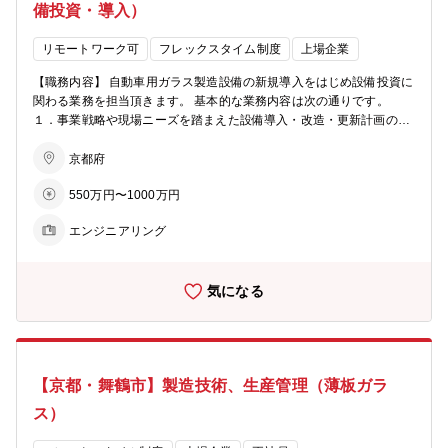
備投資・導入）
リモートワーク可
フレックスタイム制度
上場企業
【職務内容】 自動車用ガラス製造設備の新規導入をはじめ設備投資に
関わる業務を担当頂きます。 基本的な業務内容は次の通りです。
１．事業戦略や現場ニーズを踏まえた設備導入・改造・更新計画の立
案。 ２．社内外の関係者と連携して最適な仕様の検討・設計支援。
３．コスト・納期・品質のバランス含む技術的な評価を元にベンダー
京都府
を選定。 ４．スケジュール管理、予算管理、進捗確認、リスク対応な
550万円〜1000万円
どのプロジェクトマネジメント。 ５．設備の設置・試運転調整及び安
定稼働までのサポート。 ６．設備稼働後の評価及び改善等のフォロー
エンジニアリング
【配属部署】 Auto 事業部門 エンジニアリング部 【業務のやりがい
等】 当面は京都事業所内への設備導入プロジェクトを中心に、自動車
用ガラス製造設備のエンジニアとして知識・経験を積んでいただきま
気になる
す。その後、担当頂くプロジェクトによっては京都事業所以外を含む
グループ内のプロジェクトに参加頂き、プロジェクトマネジメントを
含むエンジニアとしてのキャリアを積んで頂きます。将来的には事業
部門全体の投資を担うポジションや、グローバルに活躍する事も可能
です。 【本ポジションの魅力】 ・自分の仕事が製品の安定供給や技
【京都・舞鶴市】製造技術、生産管理（薄板ガラ
術革新に直結するやりがいがある。 ・電気関連の他・機械・制御・情
報など幅広い分野の知識を習得し、総合的なスキルを磨ける。 ・大規
ス）
模プロジェクトを計画から実行まで関わるため、プロジェクトマネジ
メント経験を積める。