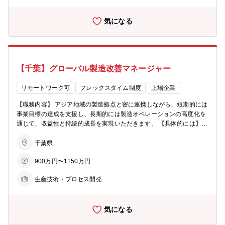
用吸収液、塗布用ARコーティング等 【募集背景】 新規事業立ち上げ
に伴う増員募集 【配属部署】 クリエイティブ・テクノロジー事業部
気になる
門 事業開発統括部 マーケティング部 市場インターフェース部 兼
務者含めて8名程度 【働き方】 〇出張：有 中国や台湾などの海外出
張も発生致します。
【千葉】グローバル製造改善マネージャー
リモートワーク可
フレックスタイム制度
上場企業
【職務内容】 アジア地域の製造拠点と密に連携しながら、短期的には
事業目標の達成を支援し、長期的には製造オペレーションの高度化を
通じて、収益性と持続的成長を実現いただきます。 【具体的には】
・アジア地域の製造オペレーションに対する改善支援 ・アセットパフ
ォーマンス向上推進 ・既存の製造システム・ツール・標準の活用およ
千葉県
び定着支援 ※直属上司がアメリカにいるため、時差を考慮した働き方
900万円〜1150万円
が求められます。 【募集部門】 製造革新部（Manufactuaring Excelle
nce） 【将来のキャリアプラン等】 製造革新部にてキャリアアップし
生産技術・プロセス開発
ていくパスや事業部に異動し、幹部人材として活躍するキャリアパス
が想定されます。 【本ポジションの魅力】 ・アジアの製造拠点の中
核に入り込み、現場とグローバルをつなぎながら、製造の「あるべき
気になる
姿」を形にしていく仕事です。 ・技術・現場・経営の視点を横断しな
がら、グローバルな環境でキャリアを積んでいくことができます。