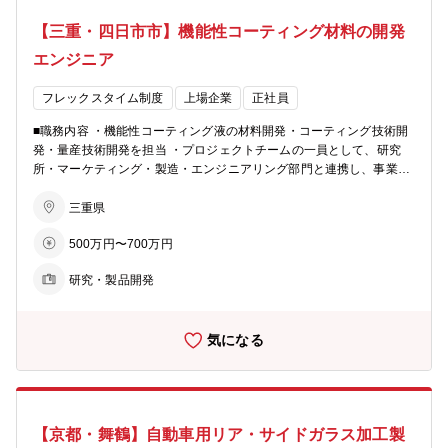
【三重・四日市市】機能性コーティング材料の開発
エンジニア
フレックスタイム制度
上場企業
正社員
■職務内容 ・機能性コーティング液の材料開発・コーティング技術開
発・量産技術開発を担当 ・プロジェクトチームの一員として、研究
所・マーケティング・製造・エンジニアリング部門と連携し、事業拡
大に向けた開発を推進 ・膜構成設計から原材料選定、配合設計、塗工
技術検討まで一貫して担当 ・顧客ニーズ（低反射性能・撥水性能な
三重県
ど）に基づき、原材料・配合方法・塗布条件・評価方法の提案を実施
500万円〜700万円
・材料開発と塗工プロセス・評価を一体的に進め、最適なコーティン
グ材料・塗布技術を構築 ■将来的なキャリアプラン ・新たな光学コー
研究・製品開発
ティング材料の開発や量産立上げ、製造・顧客支援などに参画 ・海外
顧客との共同開発や新製品導入プロジェクトをリードし、リーダー職
として活躍するキャリアを期待 ■仕事の魅力・やりがい ・海外顧客と
気になる
のやり取りを通じて、スピード感のある開発・製品立上げを経験でき
る ・自ら開発した製品が上市される際の達成感とやりがい ・グロー
バル市場での製品開発や技術提案を通じて、幅広い技術知識と国際的
な経験を積める ■募集部門 事業開発統括部 技術開発部 光学技術開
発部 コーティング開発G
【京都・舞鶴】自動車用リア・サイドガラス加工製