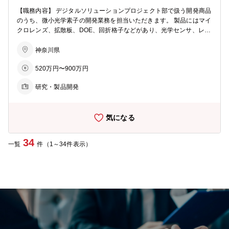
京都製造部
【職務内容】 デジタルソリューションプロジェクト部で扱う開発商品
のうち、微小光学素子の開発業務を担当いただきます。 製品にはマイ
クロレンズ、拡散板、DOE、回折格子などがあり、光学センサ、レー
ザープロジェクター、光通信などの市場が対象です。 新規事業化と拡
販を進めているアイテムであり、光学設計から製品実現まで担当して
神奈川県
いただきます。 ・微小光学素子の光学設計・シミュレーション、特性
520万円〜900万円
評価・改善、製造技術開発 ・光学製品に関する顧客要望に対する実現
手段の検討と提案 ・生産立ち上げ、品質・工程改善 【配属部門】 ク
研究・製品開発
リエイティブ・テクノロジー事業部門 事業開発統括部 デジタルソ
リューションプロジェクト部 第一技術開発部 量産グループ 【キャ
リアプランなど】 新規開発アイテムの企画からその開発と事業化実現
気になる
【本ポジションの魅力】 新技術・新商品を世に送り出し、社会の発展
に貢献するやりがいのある仕事です。我々の製品の提供により社会に
感動を与え、そして我々も豊かな人生を享受することを目指して部員
34
一覧
件（1～34件表示）
一同で励んでいます。 デジタルソリューションプロジェクト部の方針
は親しみのある素直なコミュニケーション、肯定的な雰囲気、自由な
発想、迅速な判断によって事業化を進め、実現の喜びを感じ、楽しみ
ながらチームとして成長することです。ぜひ一緒にチャレンジしまし
ょう。