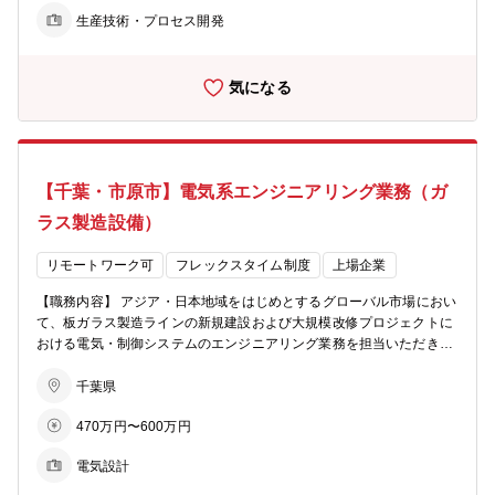
ラス 【配属部署】 クリエイティブ・テクノロジー事業部門 事業開
生産技術・プロセス開発
発統括部 【当ポジションの魅力】 同部では、次世代の新規事業の立
ち上げをミッションとし、新製品の研究開発、量産技術開発、客先の
技術的対応を担っています。当ポジションでは、設備開発の側面か
気になる
ら、新製品の開発に携わることができます。また、設備の設計に向け
た設計スキームの構築といった開発段階から、実際の設備設置に向け
た活動、また設備の立上げ、運用、生産に向けた移管まで一気通貫に
携わっていただくことが可能です。
【千葉・市原市】電気系エンジニアリング業務（ガ
ラス製造設備）
リモートワーク可
フレックスタイム制度
上場企業
【職務内容】 アジア・日本地域をはじめとするグローバル市場におい
て、板ガラス製造ラインの新規建設および大規模改修プロジェクトに
おける電気・制御システムのエンジニアリング業務を担当いただきま
す。 ■主な業務 計画立案：電気・制御システムに関する基本計画の策
定 設備設計：設計・仕様検討および設備・工事見積仕様書作成 工事
千葉県
管理：プロジェクト現場における設備据付工事管理 試運転・立上げ：
470万円〜600万円
システムの動作確認および安定稼働に向けた調整 プロジェクトの特性
上、海外出張の機会があります。グローバルな環境で、設備導入の全
電気設計
プロセスに携わることができる大変やりがいのあるポジションです。
【配属部署】 グループファンクション部門 AGエンジニアリング部