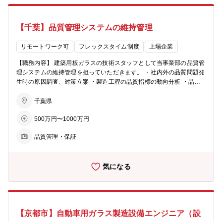
定しています。 【ポジションの魅力】 日本が世界に強みを持つ素
材分野の一翼を担うメーカーとして、グローバルに展開する市場・顧
【千葉】品質管理システムの維持管理
客に向き合いながら業務に取り組むことができます。 国際感覚を養い
ながら、将来性とやりがいのある業務に携われる点が魅力です。
リモートワーク可
フレックスタイム制度
上場企業
【職務内容】 建築用板ガラスの技術スタッフとして当事業部の品質管
理システムの維持管理を担っていただきます。 ・社内外の品質問題発
生時の原因調査、対策立案 ・製造工程の品質指標の動向分析 ・品質
管理に関わる規定、標準、規格の整備 ・材料サプライヤー、組織顧客
との製品仕様の打合せ 【配属組織】 建築ガラス事業部門 日本統括
千葉県
部 品質管理部 品質管理グループ 【キャリアプラン】 ・当社製品
500万円〜1000万円
の基礎的な商品知識や生産技術、品質保証の建て付けなどを習得して
いただいたところで、 グループ内製造拠点での品質改善活動や品質監
品質管理・保証
査、関連部門への啓蒙教育活動、営業支援で顧客との打合せなどをお
こなっていただきます。 【本ポジションの魅力】 ・当社建築用板ガ
ラスの生産技術、品質管理関連の知識と考え方が得られます。 ・テー
気になる
マによっては全国の拠点に出張して活動範囲を拡げられます。
【京都市】自動車用ガラス製造設備エンジニア（設