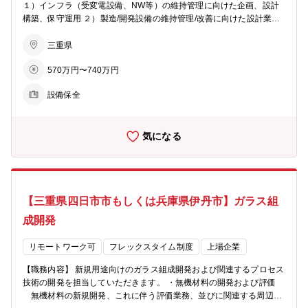
１）インフラ（受変電設備、NW等）の維持管理に向けた企画、設計
的・応用的な技術経験を積むことができます。 【本ポジションの魅
構築、保守運用 ２）製造/開発設備の維持管理/改善に向けた設計業務
力】 ・ガラス素材に関するプロセス開発に幅広く携わることができ、
３）事業所付帯設備（空調、照明等）の維持管理 ４）工事会社手配か
基礎から応用まで一貫した技術経験を積むことができます。 ラボスケ
ら現場指示等の管理監督業務 ５）新規事業の展開にかかわる製造設備
三重県
ールでの溶融・加工から、製品化を見据えたプロセス検討まで、材料
の新設等のプロジェクト業務 【将来任せる可能性のある業務およびキ
開発の中核を担うポジションです。 ・開発過程で得られた基礎科学的
570万円〜740万円
ャリアプラン】 当面は設備システム課の電気系保全スタッフとしてご
な知見については、特許出願などの知財化を行った上で、学会や外部
活躍頂きます。その後は同課の課長代理、課長などのマネジメントポ
発表を通じて社外に成果を発信する機会があります。 研究者としての
設備保全
ジション、保全分野のスペシャリストとしての職務の深化、設計部門
専門性強化だけでなく、社内外での評価につながる実績づくりが可能
へ異動してのスキルの拡大など、弊社のエンジニアリング人材とし
です。
て、様々なキャリア形成が可能です。また事業所におけるマネジメン
気になる
ト範囲を広げて事業所長等へのキャリアップなども含め、個々人の適
性と希望を考慮した最適なキャリア形成プランをご提供します。 【組
織のミッション】 コンパクトかつ機能的な体制で、「事業の場」、
「働く場」としての快適な事業所を提供（＝事業支援）し、当社事業
の発展に寄与することが事業支援部のミッションであり、津・四日市
【三重県四日市市もしくは兵庫県伊丹市】ガラス組
の設備システム課も、このミッションを基本として活動しています。
【業務のやりがい・魅力】 事業を支える上でのインフラ整備と製造・
成開発
開発設備の維持管理/改善に向けた業務は新規事業・既存事業の拡大発
展には欠かせない存在となります。又、設備機器を介してNSG独自の
リモートワーク可
フレックスタイム制度
上場企業
製品、技術、開発に携わる業務でもあり、既存の機器技術に捉われな
い新たな技術改善にも取り組むことができます。
【職務内容】 新規用途向けのガラス組成開発および関連するプロセス
技術の開発を担当していただきます。 ・無機材料の開発および評価
無機材料の新規開発、これに伴う評価業務、並びに関連する周辺プ