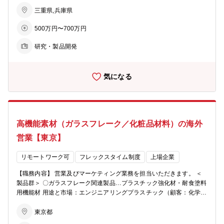
ロセスの開発を行います。 ・ステークホルダー対応 関連するステ
ークホルダーへの訪問や対応業務を担います。 【将来任せる可能性の
三重県,兵庫県
ある業務、キャリアプランなど】 ・開発した材料やプロセス技術を基
500万円〜700万円
盤とした新規事業案件の立ち上げ ・業務の進展状況や本人の希望・適
性・能力に応じて、管理業務を担当していただく可能性もあります。
研究・製品開発
【組織のミッション】 事業開発統括部の目標は、次世代のために新規
事業を立ち上げることを目的としています。技術開発部は、研究開
発、量産技術の構築、技術支援を通じて新規事業の実現に貢献しま
気になる
す。 【配属部署】 クリエイティブ・テクノロジー事業部門 事業開
発統括部 技術開発部 【勤務地について】 四日市事業所 「又は技
術研究所（兵庫県伊丹市）」になります。 【業務のやりがい・魅力】
新規事業の立ち上げを通じて、これまでにない新技術や新商品を世に
送り出すことで、社会に貢献できるやりがいのある仕事です。確実な
高機能素材（ガラスフレーク／化粧品材料）の海外
答えがない厳しい局面もありますが、課題を乗り越えて実現した際に
は大きな達成感を得られます。
営業【東京】
リモートワーク可
フレックスタイム制度
上場企業
【職務内容】 営業及びマーケティング業務を担当いただきます。 ＜
製品群＞ 〇ガラスフレーク関連製品…プラスチック強化材・耐食塗料
用機能材 用途と市場：エンジニアリングプラスチック（顧客：化学メ
ーカー）、耐食塗料（顧客：耐食塗料メーカー） 〇METASHINE?(メ
タシャイン）…ガラスフレークを母材とした光輝顔料 用途と市場：自
東京都
動車外装（顧客：自動車塗料メーカー、自動車OEM）、化粧品メイク