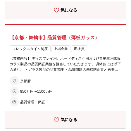
（日本）
気になる
【京都・舞鶴市】品質管理（薄板ガラス）
フレックスタイム制度
上場企業
正社員
【業務内容】 ディスプレイ用、ハードディスク用および自動車用素板
ガラス製品の品質保証業務を担当していただきます。 具体的には以下
の通り。 ・ガラス製品の品質管理 ・品質問題の未然防止策と再発防
止策の立案と遂行 ・品質関連の顧客対応（海外出張もあります） ・
新規ビジネスに対する品質面からの立上げ支援 【採用背景】 品質グ
京都府
ループでは、素板ガラスおよび加工ガラス製品の品質管理・品質保証
850万円〜1100万円
を担っています。 今後の事業拡大および品質要求の高度化に対応する
ため、専門的な知識・スキルを有する人材を増強し、次世代を担う人
品質管理・保証
材の採用を進めています。 【配属部署】 クリエイティブ・テクノロ
ジー事業部門 ファインガラス事業部 品質技術部 品質グループ グ
ループリーダー含め2名、その他T職2名、業務委託13名 【キャリア
気になる
プラン】 当面は実務を確実に遂行し、品質管理・品質保証の専門性を
発揮していただくことを期待しています。 その後は、本人の適性や意
向に応じて、将来的に管理者としての役割を担っていただくことも想