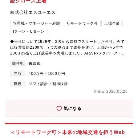
証グロース上場
株式会社エスユーエス
管理職・マネージャー経験
リモートワーク可
上場企業
Iターン・Uターン
◆当社について1999年、2名から京都でスタートした当社。今で
は従業員約2200名、7つの拠点まで成長を遂げ、上場から5年で
236％の売り上げ成長率を実現しました。AR/VR/メタバース・
AI・DX・IoT・ブロックチェーンなどの最先端IT分野をはじめ、
勤務地
東京都
ソフトウェア・システム開発、機械・機構設計、電子電気回路設
計、化学・素材・バイオ分野など、幅広いフィールドでエンジニ
年収
400万円～1000万円
アが活躍しています。◆当社の強み・プロジェクト概要【IT×モノ
づくり】独自の「生成AI活用プロジェクト」で市場価値の高いエ
職種
ソフト設計・制御設計
ンジニアへ 当社はIT領域に強い上場企業の基盤を活かし、メカ・
更新日 2026.06.26
組込エンジニアが実務で「生成AI」を活用するための実践的な社
内プロジェクトを実施しています。現場の業務知識（ドメイン知
識）を持つエンジニアがAIスキルを習得することで、単なる設
気になる
計・開発にとどまらず、現場の課題をAIで解決する業務改善の提
案・実行までを担うことが可能です。＜プロジェクトの実績＞ 実
際に多くのエンジニアが参加し、検証段階で作業時間を50%～
80%以上削減するなど、現場の効率化に直結する成果を出してい
＜リモートワーク可＞未来の地域交通を担うWeb
ます。最新のAI技術（ChatGPT, Dify, Cursor等）を実務レベルで