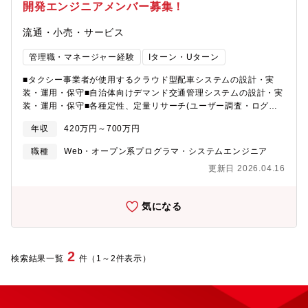
開発エンジニアメンバー募集！
使いこなせる「次世代のエンジニア」としてのキャリアを形成で
きます。【職務概要】大手SIer、電機メーカー、自動車メーカー
流通・小売・サービス
等にて組込制御開発の業務をお任せします。案件は多数ございま
すので、ご希望とスキルに応じて決定いたします。ご経験によっ
管理職・マネージャー経験
Iターン・Uターン
ては上流工程業務に従事いただきます。◆プロジェクト一例?家
電/半導体/装置関連の組込開発?自動運転/ADAS関連の組込開発?
■タクシー事業者が使用するクラウド型配車システムの設計・実
通信/衛星関係の制御開発?列車走行に関わる制御システム開発?
装・運用・保守■自治体向けデマンド交通管理システムの設計・実
EV・自動運転・ADAS関連の組込みソフト開発?次世代カーナビ関
装・運用・保守■各種定性、定量リサーチ(ユーザー調査・ログ分
連開発等＊プロジェクト先は基本的には当社のチーム体制（3名～
析・問い合わせ分析など)に基づくシステムの改善■クライアント
15名）がある環境です。＊適性やご希望に応じオープン系などの
年収
420万円～700万円
とのコミュニケーションおよび開発への落とし込み■営業やサポー
業務へのキャリアチェンジも可能です。【生成AI×組込開発】開
トなど他部署とのコミュニケーション※能力や意欲があれば、今
発・テスト工程の自動化と効率化 開発実務に加え、最新の開発ツ
職種
Web・オープン系プログラマ・システムエンジニア
後オープンソースのプロジェクトにも参加して頂く可能性があり
ールや生成AIを駆使したプロセス改善・自動化技術を習得・実践
更新日 2026.04.16
ます電脳交通は地域交通の維持・存続を担うクラウド型タクシー
できます。◆具体的な取り組み事例? コーディング・環境構築の
配車システムを提供し、全国のタクシー事業者向けサービスや自
自動化： AIエディタ（Cursor等）やAPIを活用し、設計書をベー
治体向けのデマンド交通管理システムを展開しています。 今後の
スにしたコーディングや環境構築を自動
気になる
さらなる業務拡大・機能強化に向けて日本全国からエンジニアを
化。 手作業と比較して工数
募集します。 フルリモートワーク可能ですが、本社がある徳島へ
を約70%削減した実績あり。? テスト仕様書の自動生成： 基本設
のUターン・Iターン希望者も大歓迎です。移住が必要な方には社
計書や試験書をAIに読み込ませ、テストパターンやテストコード
宅の提供など、可能な限りのサポートをさせて頂きます。【現在
2
を自動生成することで、品質向上と工数削減を実現。? データシ
検索結果一覧
件（1～2件表示）
の開発環境】フロントエン
ート解析の効率化： 膨大なマイコンデータシートから必要なレジ
ド:JavaScript(jQuery,CoffeeScript,React), Android(Java)バッ
スタ設定情報をAIが抽出・整理し、仕様検討時間を大幅に短縮。
クエンド:Ruby on Rails(Slim,RSpec,Grape), NodeJS, API連携
【魅力】★転勤無し（お住まいの地域ORリモートで就業可能）★
(REST,WebRTC, Twilio)インフラ:AWS(EC2, S3, Aurora
エンジニアのキャリアサポート専属の部署がございます★副業可