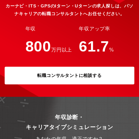
MySQL, Redis, OpenSearch, Lambda(Python))ツール:GitHub,
カーナビ・ITS・GPSのIターン・Uターンの求人探しは、パソ
能★大手メーカー直、大手SI案件豊富です★AIなどの最新技術案
GitBucket, VSCode, VirtualBox, Autify コミュニケーショ
件も豊富です★受託案件へのチャレンジも可能です（全体の４～
ナキャリアの転職コンサルタントへお任せください。
ン:Backlog, Microsoft Teams【歓迎要件】■GPSや地図情報に関
５割程度）★基本チーム参画です★UIターン歓迎（いずれ戻りた
連したサービス開発経験■アジャイル開発経験■フルリモートチー
い等もOK!）★残業15時間前後（見込み残業無し）
ムでの開発経験■開発工程における要件定義、上流工程から稼働ま
年収
年収アップ率
で一連の開発経験者■開発組織のリーダー・マネージャー(CTO・
EM・VPoE等)の実務経験■個人開発およびコンテストへの応募経
800
61.7
験■ゲーム開発経験【求める人物像】・エンジニアリングによって
万円以上
%
社会課題の解決に貢献したい方・モビリティ、交通、MaaS分野に
興味がある方・常に「顧客が必要とするもの」を最優先で意識し
ながら仕事がしたい方・「プレイングマネージャー」「フルスタ
ックエンジニア」という言葉に魅力を感じる方・非エンジニアと
も円滑なコミュニケーションが取れる方
転職コンサルタントに相談する
年収診断・
キャリアタイプシミュレーション
あなたの年収、適正ですか？