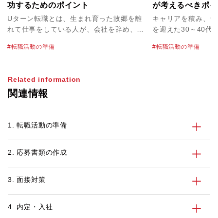
功するためのポイント
が考えるべきポイ
ジェントの賢い使
Uターン転職とは、生まれ育った故郷を離
キャリアを積み、ラ
れて仕事をしている人が、会社を辞め、ま
を迎えた30～40代
た地元に戻って就職することです。東京や
腰をすえて暮らし、
転職活動の準備
転職活動の準備
大阪など都市部で働いていた人が出身地の
たい」と考えている
地方に帰って、地元企業で就職するという
ん。また、山口や岡
ケースが代表例です。
ターン転職先として
Related information
す。 しかし、都市圏から遠方に転職する
関連情報
場合は、面接や引っ
べきポイントがあり
市部から広島へのU
1. 転職活動の準備
始める前に30代、
ンが考えるべきポイ
す。
2. 応募書類の作成
3. 面接対策
4. 内定・入社