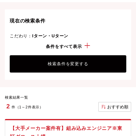
ライフスタイルや働きやすさを重視した条件で探せま
す。理想の働き方で、さらなる成長と活躍を目指しま
しょう。
現在の検索条件
こだわり：
Iターン・Uターン
経験・スキル：
カーナビ・ITS・GPS
条件をすべて表示
検索条件を変更する
検索結果一覧
2
おすすめ順
件（1～2件表示）
【大手メーカー案件有】組み込みエンジニア※東