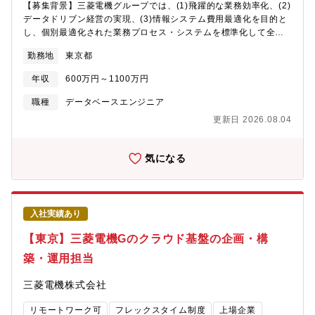
【募集背景】三菱電機グループでは、(1)飛躍的な業務効率化、(2)
支援およびベストプラクティス策定●使用言語、環境、ツール、資
データドリブン経営の実現、(3)情報システム費用最適化を目的と
格等■環境AWS、Azureプライベートクラウド環境（Vmware）ハ
し、個別最適化された業務プロセス・システムを標準化して全体
イブリッドクラウド環境（オンプレミスとAWSの連携）マルチア
最適に変革する全社施策の「業務DX（M-X）」を展開していま
カウント環境■資格・知識AWS、Azure認定資格クラウドアーキテ
勤務地
東京都
す。その中で、特に重要な施策は全社のデータ統合の設計・開発
クチャ設計知識クラウドセキュリティ関連知識【キャリアパス】
ですが、当該分野においてはまだまだ人材が不足している状況で
プロジェクト経験を積みながら、クラウド技術の専門性を高め、
年収
600万円～1100万円
す。入社いただく方には、私たちの一員となり、ご自身の経験・
クラウドエンジニアのスペシャリストとして、プロジェクトをリ
スキルを活かして、同グループ15万人を支えるデータ統合に従事
職種
データベースエンジニア
ードしていただくことを期待しています。技術と組織の両面での
いただけることを期待しています。なお、本求人は三菱電機株式
経験を積んだ後は、チーム全体のマネジメントや人材育成、経営
更新日 2026.08.04
会社へ入社後、25年4月1日付設立の「三菱電機デジタルイノベー
層への戦略提言など、より広い視点での活躍も期待しています。
ション株式会社」へ在籍出向することが前提となります。新会社
長期的には、デジタル変革を牽引するリーダーとして、IT部門だ
の概要は以下のニュースリリースを参照ください。＜DX・IT戦略
気になる
けでなく事業部門も含めた全社的な変革を推進する立場へと成長
の推進に向けた新会社設立について（2024年11月13日広報発
していただくことを期待しています。三菱電機グループのデジタ
表）＞
ル戦略を形作る重要なポジションで、技術と事業の両面から会社
https://www.mitsubishielectric.co.jp/news/2024/1113.html?
の未来を創造する役割を担っていただけます。【配属先/組織のミ
cid=rss【業務内容】三菱電機グループ全社のデータ統合業務とし
ッション】■AI・クラウドソリューション部ＡＩ、及びクラウド等
入社実績あり
て、以下のいずれかをご担当いただきます。（１）データ基盤
を活用したサービスの企画・構築・運用・保守■クラウド企画・移
（データ連携、データ統合、データ可視化）開発における、デー
【東京】三菱電機Gのクラウド基盤の企画・構
行推進プロジェクトグループ同社グループ全体のクラウド活用を
タベースの設計・開発（２）データ基盤（データ連携、データ統
推進するための戦略立案・移行推進、新たなグループクラウドサ
築・運用担当
合、データ可視化）開発における、データ連携基盤の設計・開発
ービスの企画・構築■クラウド運用・改善グループプライベート/
（３）業務DX（M-X）の全体アーキテクチャ設計具体的に：
パブリッククラウドの維持管理、改善【働き方】■残業時間：月平
三菱電機株式会社
（１）データ基盤開発における、データベースの設計・開発・デ
均10時間/繁忙期40時間■出張：有 (ポジションにより、1か月に
ータベースの設計・開発（要件定義、設計、構築など一連のプロ
日帰り出張を１～２回）■リモートワーク：有 (週3日程度利用可
リモートワーク可
フレックスタイム制度
上場企業
ジェクトフェーズにおける作業全般）・プロジェクト関連会議体