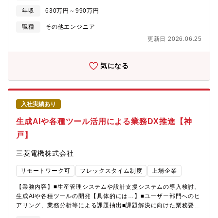
タイム無しのフレックスタイム制、子育て、介護、私用問わず私
れやすい環境です。自ら課題解決の企画を行いプロジェクトを推
ワークやミドルウェアの性能改善・技術実装およびOSS/ISV ソフ
生活に合わせた働き方が実現可能。 ・サテライトオフィスは
進することや、エンジニアリングの学習機会を生かした開発によ
年収
630万円～990万円
トウェアのラインナップ拡充を実施していただきます。■具体的な
1,900拠点で場所を選ばず勤務可。・ドレスコードの自由化や、活
る自動化など、各自の今後のキャリアに合わせ、現場からのボト
業務内容・AI,AIｘHPC,データ基盤などのミドルウェアの性能調
職種
その他エンジニア
き活きと働くための社内カルチャーの変革にも積極的に取り組み
ムアップで改善を推進できます。【組織構成】当部門には約70名
査、分析改善・AIフレームワークを基軸としたソフトウェア新技
中。 ■キャリアについて ・自律的なキャリア形成を推進し、グル
が在籍しており、全社・事業のIT基盤の企画/プロジェクトマネジ
更新日 2026.06.25
術開発、最新技術適用・ソフトウェアのArm?プロセッサ環境への
ープ全体でポスティング制度やFA制度が利用可能。 ・各部組織エ
メント、システム設計/構築/開発、運用保守/ヘルプデスクを担う5
移植・OSSコミュニティへのアップストリーム、ISVベンダーへの
ンゲージメントを高める活動にも力を入れており、定着する職場
グループで構成されています。エンジニア比率は約70%です。
取り込み・自社IP技術の開発・実装【個人に期待する役割やミッ
環境の風土醸成が心がけられております。
気になる
ション】ビジネスの課題を、AI、HPC、データ分析などの新しい
ソフト技術を用いて解決する方法をチームで検討して策定し、具
体化していただきます。最新の技術動向を理解して、必要なソフ
トウェアを素早く実現し、OSSコミュニティ等を通じて世の中に
入社実績あり
提供していくことが求められます。（役割） ・各担当ソフトウ
ェアについて、以下をチームメンバーとして実施。 - 性能調査、
生成AIや各種ツール活用による業務DX推進【神
分析改善、Arm?プロセッサ環境への移植、OSSコミュニティへの
戸】
参画、自社IP技術の開発・実装【仕事の魅力・やりがい】スーパ
ーコンピュータ「富岳」を開発した技術者集団と共に、従来の利
三菱電機株式会社
用領域と異なる分野にHPC技術を適用することで、テクノロジー
イノベーションによるサステナブルな社会の実現を目指しま
リモートワーク可
フレックスタイム制度
上場企業
す。・スーパーコンピュータ「富岳」を開発した技術者集団と共
に、働くことができます。・海外拠点とのやり取りができます
【業務内容】■生産管理システムや設計支援システムの導入検討、
（海外の人とのコミュニケーションもできます！）。・先端
生成AIや各種ツールの開発【具体的には…】■ユーザー部門へのヒ
（AI/HPC/データ分析）のソフトウェア技術を習得することができ
アリング、業務分析等による課題抽出■課題解決に向けた業務要件
ます。・お客様ニーズを元にした開発ができます。・上司と同僚
定義及びシステム設計■システム・ツール開発・試使用・チェック