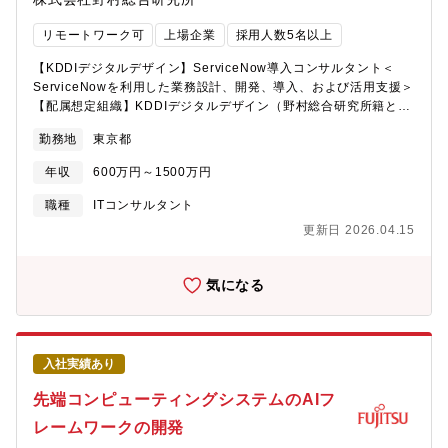
セオン社：SPY-6艦載レーダーの構成品受注(2025年)【電子通信
システム製作所について】■「電子情報通信の三菱電機」をリード
リモートワーク可
上場企業
採用人数5名以上
する製作所として、電波・光・通信等に関連する最先端の高度な
技術を保有しており、これまでも多くの歴史的・国際的なプロジ
【KDDIデジタルデザイン】ServiceNow導入コンサルタント＜
ェクトを担ってきました。長年培ってきた先進技術で世界に貢献
ServiceNowを利用した業務設計、開発、導入、および活用支援＞
する事業を推進しています。
【配属想定組織】KDDIデジタルデザイン（野村総合研究所籍とし
https://www.mitsubishielectric.co.jp/saiyo/graduates/philosophy/pl
て採用後、出向）【組織概要】KDDIデジタルデザイン（KDXI）
勤務地
東京都
は、2017年12月に、KDDIとNRIの合弁会社（出資比率：
KDDI51％ NRI49％）として設立されました。同社はKDDIがネッ
年収
600万円～1500万円
トワークサービスを提供している一般の生活者から民間企業、官
公庁といった幅広い顧客基盤と、NRIのDX戦略立案から事業化検
職種
ITコンサルタント
証、システム構築・運用まで一貫して提供できるシステムインテ
更新日 2026.04.15
グレーターとしての強みを掛け合わせることで、お客様のDXパー
トナーとして複合的にサービスを提供しています。■主な提供サー
ビス・デジタルコンタクトセンタークラウド音声基盤導入・運
気になる
用/VOC（Voice of Customer）分析ソリューション導入・運用・
CXソリューションデータ活用による CX 向上・接客高度化(変革
構想～データ分析&アジャイル開発)・CRMSalesforceを用いた要
件定義～ソリューション導入・運用・ゼロトラスト・IDaaSイン
入社実績あり
テグレーションKDDIのゼロトラ、IDマネージャー、NRIグループ
のセキュリティソリューションのインテグレーション・マルチク
先端コンピューティングシステムのAIフ
ラウドインテグレーションマルチクラウド環境の構築～構築～運
レームワークの開発
用・ハイブリッドサポート・コネクテッド自動車メーカー向けコ