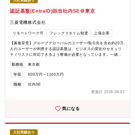
入社実績あり
認証基盤(EntraID)担当社内SE＠東京
三菱電機株式会社
リモートワーク可
フレックスタイム制度
上場企業
【募集背景】グループグローバルのユーザー/取引先を含め約20万
人のユーザーが利用する認証基盤は、ビジネスの変化やセキュリ
ティリスクに対応できるよう整備が必要となっています。一緒に
活動を進め、グローバルで活躍する会社の変化を支える方を募集
勤務地
東京都
します。なお、本求人は三菱電機株式会社へ入社後、25年4月1日
付設立の「三菱電機デジタルイノベーション株式会社」へ在籍出
年収
600万円～1100万円
向することが前提となります。新会社の概要は以下のニュースリ
リースを参照ください。＜DX・IT戦略の推進に向けた新会社設立
職種
社内SE
について（2024年11月13日広報発表）＞
更新日 2026.08.07
https://www.mitsubishiel【業務内容】三菱電機(社内)及び国内外
の関係会社をカバーする認証基盤(EntraID)の企画・設計・実装・
運用業務＜具体的には＞（１）認証基盤(EntraID)の企画・設計・
気になる
実装・運用業務・組織改編に柔軟に対応できる認証基盤の整備に
関する施策の規格から設計/実装・ゼロトラストの考え方に基づい
た認証基盤の整備に関する施策の企画から設計/実装・ユーザー利
便性を図るための施策の企画から設計/実装・運用の効率化に関す
入社実績あり
る企画から設計/実装・EntraIDでアプリケーションをセキュアに