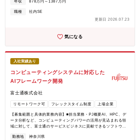
めの社内カルチャーの変革にも積極的に取り組み中。 ■キャリア
年収
878万円～1387万円
場や関係部署と連携しながら、プロジェクトが滞りなく進む状態
ます。■社内ITシステムの運用・管理 各種SaaSのアカウント／
について ・自律的なキャリア形成を推進し、グループ全体でポス
を支える現場の推進役として活躍いただきます。本ポジション
権限管理、PCなどのIT資産デバイス管理、ライセンス管理■EX向
職種
社内SE
ティング制度やFA制度が利用可能。 ・各部組織エンゲージメント
は、プロジェクトマネジメントの基礎から実践までを経験できる
上の推進・業務効率化 社内IT活用状況の分析に基づき、業務改
を高める活動にも力を入れており、定着する職場環境の風土醸成
更新日 2026.07.23
役割であり、将来的にはリーダーへとステップアップし、より広
善施策の企画・推進 ヘルプデスク全体の運用管理および品質向
が心がけられております。
い範囲でプロジェクトを担う人材として成長していただくことを
上のための企画・推進■ITSMの企画・プロセス改善 ITILに準拠
期待しています。【仕事の魅力・やりがい】・プロジェクトを
したインシデント管理・サービスリクエスト管理プロセスの標準
気になる
「工程の観点」で動かす当事者になれる・若手のうちからプロジ
化 業務の自動化・効率化に向けた仕組みづくりを推進■IT関連プ
ェクト全体を見る力が身につく開発全体の流れの中で進捗・課
ロジェクトへの参画・推進支援 新システム・新サービス（AI
題・リスクを俯瞰しながら業務を進めるため、自然と「全体視
活用を含む）の導入 各種ITプロジェクトに参画し、推進を主
点」「先読み」の力が養われます。技術と工程の両方を理解した
導・サポート■全社業務プロセスの改善 全社や他部署を対象とし
入社実績あり
人材として、希少性の高い経験を積めます・プロジェクトを前に
て、業務変革を目的とした業務要件定義およびシステム要件定義
進める達成感情報が錯綜しがちな開発現場において、課題や進捗
を担当 現行業務の整理・課題抽出から、あるべき業務プロセス
コンピューティングシステムに対応した
を整理し、関係者の認識を揃えることで、プロジェクトがスムー
設計、プロジェクトマネジメントを推進【募集背景】事業成長に
AIフレームワーク開発
ズに進み始める瞬間があります。・将来のキャリアアップにつな
向けた社内ITにおける運用業務体制の強化、ならびに社内へのIT活
がる確かなステップ本ポジションは、プロジェクトマネジメント
用と業務標準化を促進するため。【ポジションの魅力】■ 多種多
富士通株式会社
の基礎から実践までを経験する入口です。工程管理・課題管理の
様なITツールを経験できるIT事業会社であることから、社内へのIT
実績を積むことで、将来的にはサブリーダ、リーダへとステップ
サービスの導入や業務の変化を受け入れやすい文化があります。
リモートワーク可
フレックスタイム制度
上場企業
アップし、より大きな役割を担っていくキャリアパスを描くこと
建設的なコミュニケーションを通した改善ができるため、前向き
ができます。【配属組織】先端コンピューティング開発本部【組
に業務環境の改善に取り組めます。また、このような文化から、
【募集範囲と具体的業務内容】■担当業務・PJ概要AI、HPC、デ
織としてのミッション】持続可能なデジタル社会を実現すべく、
多種多様なツールに触れる機会を得られます。■ 運用の現場から
ータ分析など、コンピューティングパワーの活用が見込まれる領
世界トップのテクノロジー開発に挑戦し、スピーディに新たなコ
改善を推進できる部内全体で「EX（Employee Experience）を
域に対して、富士通のサービスビジネスに貢献できるソフトウェ
ンピューティングプラットフォームを創り上げる【会社の魅力】■
シンプルにする」のミッション実現を目指して同じ目線で社内業
アをAI技術を基軸に開発します。次期富士通製Arm?プロセッサお
働き方について ・全社で年間80％以上の在宅勤務活用率。 ・コア
務の効率化に向き合うため、ボトムアップでの提案が受け入れら
勤務地
神奈川県
よびアクセラレータ向けの差別化・差異化を目指したAIフレーム