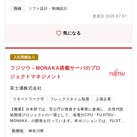
外部団体とのつながり多く、横のつながりを広げることができる
術の研究開発、およびNPU向けのソフトウェア開発を行っていま
いレベルで「あるべき姿」を描き、要求仕様として定義すること
す。開発成果はオープンソースソフトウェア（OSS）として公開
職種
ソフト設計・制御設計
が求められます。詳細な制御ロジックや設計方法については、専
し、持続可能なソフトウェアエコシステムの拡充を目指すととも
門チームが検討・実装を行います。また、設計・開発チームから
更新日 2026.07.07
に、お客様への新たな価値提供を図ります。また、公募事業にお
の技術的なフィードバックや制約条件を受け止めつつ、要求の背
ける「次世代グリーンデータセンター技術開発」プロジェクト、
景や意図を整理し、要求仕様と実装内容の間に乖離が生じないよ
およびスーパーコンピュータ「富岳」の後継機となる次世代計算
気になる
う橋渡しを行う役割も重要なミッションです。本ポジションは、
基盤「富岳NEXT」の基本設計に参画しています。【業務内容
製品全体を俯瞰し、要求仕様という上流工程からプロダクトに関
例】・生成AI/HPC向けにCPUとアクセラレータの連携技術に関す
与できる役割であり、将来的には、より広い製品仕様策定やプロ
る調査研究 －先行研究の調査検証 －新規技術の検討と開発・
ダクトマネジメントを担う人材へと成長していくことを期待して
NPU向けソフトウェア開発 －OS、ドライバ、コンパイラ、数
います。【仕事の魅力・やりがい】・製品の価値を“要求仕様”とい
入社実績あり
学/通信ライブラリ、プロファイラ/デバッガの開発 －AI向けフレ
う形で定義できる上流ポジション・論理構成・制御・監視といっ
ームワーク（PyTorch、TensorFlow、vLLMなど）の最適化【期
フジツウ－MONAKA搭載サーバのプロ
た“使われ方”を起点に製品を考えられるハードウェア単体ではな
待する役割やミッション】本ポジションでは、生成AIやHPC向け
く、運用・管理・保守・拡張といった観点からサーバとしてのあ
ジェクトマネジメント
にCPU「FUJITSU-MONAKAシリーズ」とGPGPUやNPUといっ
るべき姿を機能要求として描くことが求められます。実際のデー
たアクセラレータを最大限に活用する次世代コンピューティング
タセンターやシステム運用を意識しながら、実用性と将来性を両
富士通株式会社
システムの実現に向け、社内外の関係者と連携・調整を行いなが
立した製品定義に関われる点が魅力です。・技術動向を製品要求
ら、企画・開発を推進していただきます。■次世代ソフトウェア技
に反映する役割管理・制御・監視に関する技術動向や業界トレン
リモートワーク可
フレックスタイム制度
上場企業
術の研究開発: ・CPUとアクセラレータを組み合わせて活用する
ドを把握し、それらをそのまま適用するのではなく、自社製品と
新規技術（先行研究調査、考案、設計）の研究開発 ・NPU向け
して何を要求すべきかに落とし込むことが本ポジションの価値で
【概要】当本部では、官公庁が推進する事業に参画し、次世代技
ソフトウェア（OS、ドライバ、コンパイラ、数学/通信ライブラ
す。・設計・開発チームと製品をつなぐ重要なハブ役要求仕様の
術開発プロジェクトの一環として、省電力CPU「FUJITSU－
リ、プロファイラ/デバッガ）の研究開発 ・PyTorch,
背景や意図を設計・開発チームに伝え、実装内容との乖離を防
MONAKA」の開発を行っています。本ポジションでは、FUJITSU
TensorFlow, vLLMなどのAI向けフレームワークの最適化と機能拡
ぐ“橋渡し役”として機能します。「なぜこの要求が必要なのか」を
－MONAKAを採用したデータセンター／AIシステム向けサーバ開
張■オープンイノベーション推進: ・開発成果をオープンソース
勤務地
神奈川県
説明できる立場だからこそ、開発議論にプロダクト視点で関われ
発において、サーバ開発プロジェクト全体を対象とするプロジェ
ソフトウェアとして発信することで、持続可能なソフトウェアエ