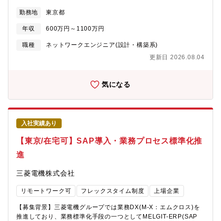
合：約50%
ております。
ト/リフトなどを下支えし、国内外のグループ15万人が安心・安全
勤務地
東京都
に業務遂行ができるネットワークインフラの実現をミッションと
して日々活動しています。入社いただく方には、私たちの一員と
年収
600万円～1100万円
なり、ご自身の経験・スキルを活かして、三菱電機グループ15万
人を支えるネットワークインフラの企画・設計・構築・運用に従
職種
ネットワークエンジニア(設計・構築系)
事いただけることを期待しています。なお、本求人は三菱電機株
更新日 2026.08.04
式会社へ入社後、25年4月1日付設立の「三菱電機デジタルイノベ
ーション株式会社」へ在籍出向することが前提となります。新会
社の概要は以下のニュースリリースを参照ください。＜DX・IT戦
気になる
略の推進に向けた新会社設立について（2024年11月13日広報発
表）＞
https://www.mitsubishielectric.co.jp/news/2024/1113.html?
cid=rss【業務内容】経験、能力、希望によって、①②③のいずれ
入社実績あり
かをご担当いただきます。（１）国内外広域ネットワークインフ
ラ(SD-WAN、クラウド接続など)の企画・設計・構築・運用
【東京/在宅可】SAP導入・業務プロセス標準化推
（２）インターネット接続環境(メール、Proxy、DNS、モバイル
進
など)の企画・設計・構築・運用（３）最新技術動向を見据えたネ
ットワークインフラ全般の刷新検討・構想策定具体的に：（１）
三菱電機株式会社
国内外広域ネットワーク、（２）インターネット接続環境の企
画・設計・構築・運用・三菱電機のコーポレートIT部門の立場
リモートワーク可
フレックスタイム制度
上場企業
で、三菱電機社内および国内外関係会社のグループネットワーク
インフラ全般に関して、上流工程にあたる企画・設計を行い、社
【募集背景】三菱電機グループでは業務DX(M-X：エムクロス)を
内各拠点や各関係会社会社のIT部門と連携して、グループ内への
推進しており、業務標準化手段の一つとしてMELGIT-ERP(SAP