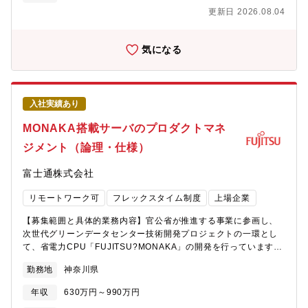
世界トップのテクノロジー開発に挑戦し、スピーディに新たなコ
ョン株式会社」へ在籍出向することが前提となります。新会社の
更新日 2026.08.04
ンピューティングプラットフォームを創り上げる【会社の魅力】■
概要は以下のニュースリリースを参照ください。＜DX・IT戦略の
働き方について ・全社で年間80％以上の在宅勤務活用率。 ・コア
推進に向けた新会社設立について＞
タイム無しのフレックスタイム制、子育て、介護、私用問わず私
https://www.mitsubishielectric.co.jp/news/2024/1113.html?
気になる
生活に合わせた働き方が実現可能。 ・サテライトオフィスは
cid=rss【業務内容】同社および関係会社におけるサイバーセキュ
1,900拠点で場所を選ばず勤務可。・ドレスコードの自由化や、活
リティ対策の施策立案、構築、運用及びインシデント対応に関す
き活きと働くための社内カルチャーの変革にも積極的に取り組み
る業務全般を担当いただきます。■具体的に：(1)サイバーセキュ
中。 ■キャリアについて ・自律的なキャリア形成を推進し、グル
リティ対策全般の企画・推進ITセキュリティ業務（セキュリティ
入社実績あり
ープ全体でポスティング制度やFA制度が利用可能。 ・各部組織エ
ポリシーに該当する社内規定及び技術標準文書の策定、維持展開/
ンゲージメントを高める活動にも力を入れており、定着する職場
脆弱性や脅威情報の収集/脆弱性管理/WEBやエンドポイント、サ
MONAKA搭載サーバのプロダクトマネ
環境の風土醸成が心がけられております。
ーバ、クラウドなどに対する各種セキュリティ施策の運営および
ジメント（論理・仕様）
セキュリティ強化、モダナイズに向けた施策の企画・プロジェク
ト推進/セキュリティ対策状況のモニタリングおよび是正対応/三菱
富士通株式会社
電機グループ内の情報システムの管理者向けのセキュリティ教育
の企画・運営）(2)CSIRT関連業務サイバー攻撃監視基盤の構築・
リモートワーク可
フレックスタイム制度
上場企業
運用、日々のサイバー攻撃監視、インシデントハンドリング、社
内・関係会社の主要メンバーを対象にしたインシデント対応にあ
【募集範囲と具体的業務内容】官公省が推進する事業に参画し、
たっての教育・訓練など(3)海外ITインフラ・セキュリティの刷新
次世代グリーンデータセンター技術開発プロジェクトの一環とし
海外関係会社を対象にITインフラ・セキュリティ施策に関して運
て、省電力CPU「FUJITSU?MONAKA」の開発を行っています。
用体制面を含めたあるべき姿に向けた検討。検討した内容に基づ
本ポジションは、FUJITSU?MONAKAを搭載したサーバ製品にお
いた施策の企画・推進【キャリアパス】当面の間は、同室にてご
勤務地
神奈川県
けるプロダクトマネジメントチームの実務担当として、サーバの
活躍いただくことを想定しております。将来的には、それまでに
論理構成・制御・監視に関する「上位の要求仕様」を定義する役
培っていただいた情報セキュリティに係るご経験を活かすことが
年収
630万円～990万円
割です。論理仕様や制御仕様の詳細設計・実装検討を行うポジシ
出来る部署へご異動いただく可能性はあります。【配属先/組織の