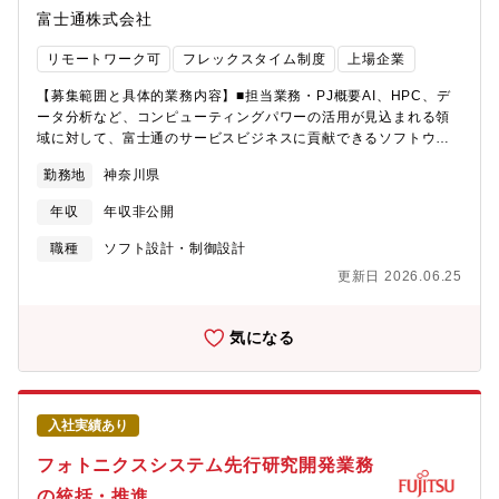
ネクティッドアプリ開発【期待役割】KDXIではKDDIとNRIの両社
富士通株式会社
のシナジー効果を最大限に発揮するために、DXの得意パターン・
成功パターンを作り上げ、「型」として業種・業態を超えて横展
リモートワーク可
フレックスタイム制度
上場企業
開していく戦略を進めています。ジョイントベンチャーとしての
更なる成長を目指して、顧客拡大を進めており、そのためにエン
【募集範囲と具体的業務内容】■担当業務・PJ概要AI、HPC、デ
ジニアの採用を強化しています。ServiceNowを活用したソリュー
ータ分析など、コンピューティングパワーの活用が見込まれる領
ション提案・業務設計・システム構築、運用、ライセンス提供ま
域に対して、富士通のサービスビジネスに貢献できるソフトウェ
で、ワンストップでサポートしています。運用、セキュリティ、
アをAI技術を基軸に開発します。次期富士通製Arm?プロセッサお
プロジェクトマネジメントなど、お客様のビジネス上の課題は多
勤務地
神奈川県
よびアクセラレータ向けの差別化・差異化を目指したAIフレーム
岐にわたります。それらの課題の背景などをしっかりと捉えた上
ワークやミドルウェアの性能改善・技術実装およびOSS/ISV ソフ
で、ServiceNowを活用し、ITSM、CSM、IRM、SecOps、SPM
年収
年収非公開
トウェアのラインナップ拡充をリーダとしてチームを率いて実施
をお客様のビジネスに適用していくだけでなく、同時に省力化、
していただきます。■具体的な業務内容・AI,AIｘHPC,データ基盤
職種
ソフト設計・制御設計
自動運用、セキュリティレベル向上、品質向上の実現を総合的に
などのミドルウェアの性能調査、分析改善・AIフレームワークを
支援していくことが期待されています。【具体的な職務内容】ソ
更新日 2026.06.25
基軸としたソフトウェア新技術開発、最新技術適用・ソフトウェ
リューションコンサルタントとして顧客ニーズをヒアリング・理
アのArm?プロセッサ環境への移植・OSSコミュニティへのアップ
解のうえで、ServiceNowの標準機能を最大限適用した業務設計、
ストリーム、ISVベンダーへの取り込み・自社IP技術の開発・実装
気になる
開発、導入、および活用支援に係る下記業務をお任せします。
【個人に期待する役割やミッション】ビジネスの課題を、AI、
１、提案顧客課題・要望を伺い、背景まで理解し、ServiceNowを
HPC、データ分析などの新しいソフト技術を用いて解決する方法
前提としたソリューション提案を行う・見積、提案書作成（構築
をチームで検討して策定し、具体化していただきます。最新の技
パートナーへの要求事項提示・見積内容精査含む）・顧客へのプ
術動向を理解して、必要なソフトウェアを素早く実現し、OSSコ
レゼンテーション２、ニーズのヒアリング顧客・ユーザーと直接
入社実績あり
ミュニティ等を通じて世の中に提供していくことが求められま
会話し、ニーズや現在の業務とその背景を理解するヒアリングし
す。（役割） ・各担当ソフトウェアについて、以下をチームメ
フォトニクスシステム先行研究開発業務
た結果をアウトプットし、顧客との認識齟齬が無いように合意す
ンバーとして実施。 - 性能調査、分析改善、Arm?プロセッサ環
る３、要件定義・設計ServiceNowの標準機能をベースに新たな業
の統括・推進
境への移植、OSSコミュニティへの参画、自社IP技術の開発・実