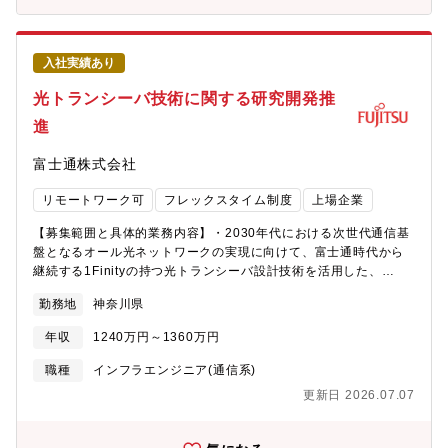
験でき、英語での技術コミュニケーション力や調整力を実務を通
ジェクト会議体の運営支援（議事メモ作成、アクション管理、関
じて磨くことができます。・技術と業務の両面で幅広い経験が積
係者への展開）・拡販装置の貸し出し・評価活用を実現するため
める設計レビューや技術課題対応だけでなく、契約条件の整理や
の手続き対応（開発部門・評価部門・拡販装置管理チームとの各
社内外調整にも関与できるため、サーバ開発における「技術＋プ
入社実績あり
種調整）・ベンチマーク評価の推進支援（評価計画・スケジュー
ロジェクト実務」の両面をバランス良く経験できます。・着実な
ル調整、関係部署との連携、結果整理のサポート）・各種認証取
光トランシーバ技術に関する研究開発推
ステップアップが描けるポジションまずは担当者として開発実務
得に向けた調整・進捗フォロー・また、FUJITSU-MONAKA後継
を担い、経験を積むことで、将来的には開発リーダやマネージャ
進
CPU開発プロジェクトの立上についても関わっていただきます。
としてプロジェクトを牽引する役割へと成長していくことが可能
【個人に期待する役割やミッション】本ポジションでは、
です。実力に応じて、より広い役割を任せてもらえる環境です。
富士通株式会社
FUJITSU?MONAKAを中核としたサーバ開発プロジェクトにおい
【配属組織】先端コンピューティング開発本部【組織としてのミ
て、プロジェクトマネジメントチームのサブリーダとしてリーダ
ッション】持続可能なデジタル社会を実現すべく、世界トップの
リモートワーク可
フレックスタイム制度
上場企業
を補佐し、実務面からプロジェクト推進を支えることをミッショ
テクノロジー開発に挑戦し、新たなテクノロジープラットフォー
ンとしています。具体的には、プロジェクト全体の進捗・課題・
ムを創り上げる【会社の魅力】■働き方について ・全社で年間
【募集範囲と具体的業務内容】・2030年代における次世代通信基
リスクを把握したうえで、関係部署との調整や段取りを行い、プ
80％以上の在宅勤務活用率。 ・コアタイム無しのフレックスタイ
盤となるオール光ネットワークの実現に向けて、富士通時代から
ロジェクトが計画どおりに進む状態を現場から作っていく役割を
ム制、子育て、介護、私用問わず私生活に合わせた働き方が実現
継続する1Finityの持つ光トランシーバ設計技術を活用した、
担っていただきます。リーダが意思決定しやすいように、状況を
可能。 ・サテライトオフィスは1,900拠点で場所を選ばず勤務
3.2Tbpsを超える次世代の光トランシーバ技術の研究開発を推
整理し、論点を明確にした形で情報を上げることも重要な役割で
勤務地
神奈川県
可。・ドレスコードの自由化や、活き活きと働くための社内カル
進。・次世代光トランシーバ向け光・電子デバイスに関する要求
す。また、拡販装置の活用、ベンチマーク評価、各種認証取得と
チャーの変革にも積極的に取り組み中。 ■キャリアについて ・自
仕様、トランシーバ構成、その適用アプリケーション・ユースケ
いったテーマについては、実運用を担当するチームと開発部門を
年収
1240万円～1360万円
律的なキャリア形成を推進し、グループ全体でポスティング制度
ースに関する技術の研究開発、事業化・普及をリードすること
つなぎ、必要な手続きや調整を通じて、プロジェクトとして成果
やFA制度が利用可能。 ・各部組織エンゲージメントを高める活動
で、有望なユースケースとして想定するAIを中心とした情報処理
職種
インフラエンジニア(通信系)
が出る状態を実現することを期待しています。単なる取りまとめ
にも力を入れており、定着する職場環境の風土醸成が心がけられ
基盤のデータセンターの分散化など、低エネルギー型の豊かなデ
にとどまらず、「どうすれば進むか」を考え、実行に移す推進力
更新日 2026.07.07
ております。
ジタル社会の実現に貢献。"【個人に期待する役割やミッショ
が求められます。本ポジションは、プロジェクトマネジメントの
ン】・社内、顧客・パートナーと連携した新規研究テーマの探
実務経験を積みながら、将来的にリーダやPMOの中核メンバーと
求、研究開発成果の実用化に向けた計画策定、要素技術、顧客課