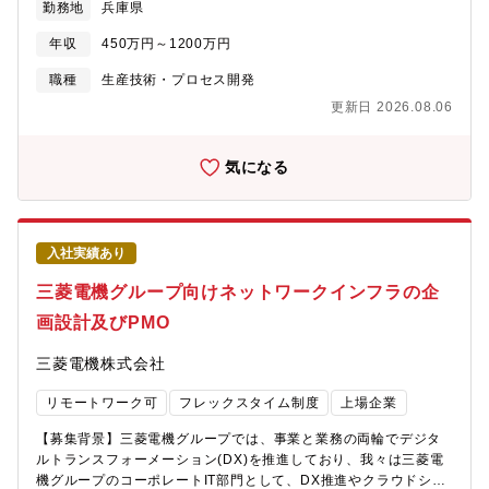
も、１on１など、よくコミュニケーションを取り、チームで協力
勤務地
兵庫県
■ユーザー部門へのシステム導入説明等の企画立案■運用サポー
しながら一緒に楽しく働くことができます。・富士通ではテレワ
ト など【募集背景】■神戸製作所は、基幹事業のさらなる強化や
ーク率も高く、時間も場所も、柔軟な働き方ができ、将来の課題
年収
450万円～1200万円
新規事業の拡大に向けて、製作所全体の生産力強化・業務効率化
解決実現に向けて、次世代DCのコンピューティングを加速してま
に取り組んでいます。この状況下、我々のグループは業務DX推進
職種
生産技術・プロセス開発
いります。【配属組織】先端コンピューティング開発本部【組織
部門として、開発・設計・製造・試験など各種業務プロセスの改
としてのミッション】次世代プロセッサおよびAIアクセラレータ
更新日 2026.08.06
善活動や生産管理システムの更新、生成AIや各種ツールの開発・
システムに対応したAIフレームワークの開発・提供。【募集背景
導入等をさらに加速させる必要があり、これらの業務に精通する
と応募者様へのメッセージ】CPUやAIアクセラレータの設計をは
DX人財を必要としています。【配属部門】■生産システム推進プ
気になる
じめとしたハードウェア開発やそれを支える最先端の技術、ソフ
ロジェクトグループ【三菱ジェネレーター株式会社（Mitsubishi
トウェア技術、システムを動かすための全ての開発を富士通が行
Generator Co.、 Limited: MG）について】■三菱電機と三菱重工
っております。次世代プロセッサおよびAIアクセラレータシステ
の発電機事業を統合し2024年4月に発足した会社です。電力の安
ムに対応したAIフレームワークの開発を行うソフトウェアエンジ
定供給や地球温暖化への対策としてのカーボンニュートラルの実
ニアを募集しています。【働き方】・フレックス勤務適用 有・
入社実績あり
現など社会ニーズへの貢献のため、発電機メーカーとして水素・
テレワーク可(対面打ち合わせが必要な場合，Fujitsu Technology
アンモニアなどのカーボンフリー燃料を活用した火力発電や、再
三菱電機グループ向けネットワークインフラの企
Park, Uvance Kawasaki Towerに出社いただきます．交通費，宿
生可能エネルギーなどの変動を補う大型発電システムなど、多様
泊費は会社負担．)【会社の魅力】■働き方について ・全社で年間
画設計及びPMO
なエネルギー源に対応した発電機などの開発・提供を行っていま
80％以上の在宅勤務活用率。 ・コアタイム無しのフレックスタイ
す。【配属先ミッション】■生産管理システムや各種ツールの導入
ム制、子育て、介護、私用問わず私生活に合わせた働き方が実現
三菱電機株式会社
による業務プロセスの全体最適化【業務の魅力】■生成AIをはじめ
可能。 ・サテライトオフィスは1,900拠点で場所を選ばず勤務
とするツールや新しい生産管理システムの導入により製造部門の
可。・ドレスコードの自由化や、活き活きと働くための社内カル
リモートワーク可
フレックスタイム制度
上場企業
生産性が向上し、会社の発展に貢献できる。【職場環境】残業時
チャーの変革にも積極的に取り組み中。 ■キャリアについて ・自
間：月平均20時間/繁忙期30時間出張：有 月1～2回程度（業務内
律的なキャリア形成を推進し、グループ全体でポスティング制度
【募集背景】三菱電機グループでは、事業と業務の両輪でデジタ
容・タイミングによる）転勤可能性：有ですが基本的に神戸地区
やFA制度が利用可能。 ・各部組織エンゲージメントを高める活動
ルトランスフォーメーション(DX)を推進しており、我々は三菱電
での勤務を想定していますリモートワーク：週1日中途社員の割
にも力を入れており、定着する職場環境の風土醸成が心がけられ
機グループのコーポレートIT部門として、DX推進やクラウドシフ