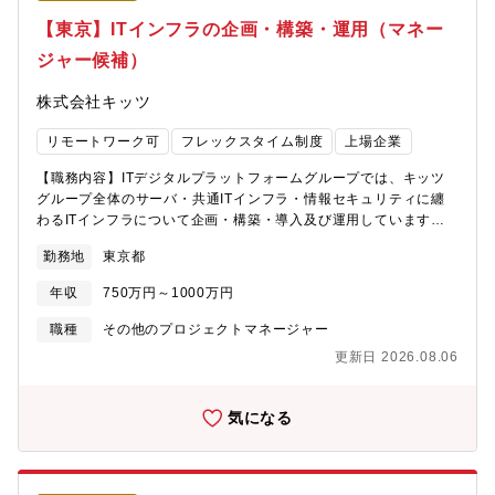
利用するための施策の企画から設計/実装・ユーザー属性情報を補
【東京】ITインフラの企画・構築・運用（マネー
完するための仕組みに関して企画から設計/実装（２）アプリケー
ジャー候補）
ション移行支援・オンプレ認証基盤を利用しているアプリケーシ
ョンをEntraID利用に切り替える移行支援対象とするプロジェクト
株式会社キッツ
の規模によって、実装まで担当いただく場合や外注に委託する場
合があります。プロジェクトの規模によっては、3～5年/数10人が
リモートワーク可
フレックスタイム制度
上場企業
関わるようなプロジェクトもあります。このようなプロジェクト
の場合は、経営層に対する上申から携わっていただくことになり
【職務内容】ITデジタルプラットフォームグループでは、キッツ
ます。規模の大きなプロジェクトになるため、複数のベンダーを
グループ全体のサーバ・共通ITインフラ・情報セキュリティに纏
束ねる場面も発生します。■使用言語、環境、ツール、資格等
わるITインフラについて企画・構築・導入及び運用しています。
EntraID【キャリアパス】■プロジェクトリーダやマネジメント経
今回は、ITデジタルプラットフォームグループのマネージャー候
験を経て、配属部門や他事業本部・製作所の管理職■認証/セキュ
勤務地
東京都
補としての採用を予定しております。・サーバー、クラウド
リティ分野のスペシャリストとして技術的知見から組織牽引する
(IaaS、PaaS)、ミドルウエア、DB・SAP Basis・共通ITインフ
役割【配属先/組織のミッション】インフラセキュリティ戦略統括
年収
750万円～1000万円
ラ (認証基盤、データ連携基盤、Big Data基盤、仮想デスクトップ
部三菱電機グループ（国内外関係会社を含む）のITインフラ・ITセ
基盤など)・情報セキュリティ対策 (EDR、WAF、脆弱性検査、
職種
その他のプロジェクトマネージャー
キュリティの戦略立案・施策実行デジタルアイデンティティ部三
SASE、SOC/CSIRTなど)業務プロセス管理原則、ITSMに基づく
菱電機グループの新たな認証基盤の企画・開発・導入・運用保
更新日 2026.08.06
プロセス管理。案件進行の多くは、ウォーターフォール型の進行
守、既存基盤からの移行推進【働き方】■残業時間：月平均20時
管理。特性により、アジャイル開発型の進行管理もあり。【配属
間/繁忙期40時間■出張：有 (年1回程度)■転勤可能性：有 (3年程
予定部署】ITデジタルプラットフォームグループ【募集背景】将
気になる
度)■リモートワーク：有 (週3日程度利用可能)■中途社員の割合：
来の部門内ローテーション準備のため増員
約20%【魅力】三菱電機グループグローバルを対象としたシステ
ムとなるため、海外関係会社やセキュリティ部門、人事部門、ア
プリケーションの利用部門等様々な立場の人たちと活動を推進し