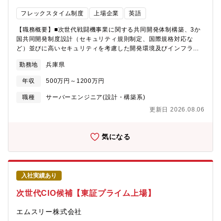
参画していただき、システムエンジニアと連携を取りながら、品
発事業は滅多になく、日本としては初めてのイギリス・イタリア
フレックスタイム制度
上場企業
英語
質管理担当者(テスト計画の策定、テストの管理・実施、データ収
との3ヵ国共同開発であることから、エンジニア・社会人として貴
集・分析、品質評価の実施)として経験を積み、その後、品質管理
重な経験を積んでいただけます。大規模かつグローバルなプロジ
【職務概要】■次世代戦闘機事業に関する共同開発体制構築、3か
リーダー(問題の分析と改善提案、品質指導、品質規程の改定)を経
ェクトをご経験いただくことで、幅広いスキルが身につきます。
国共同開発制度設計（セキュリティ規則制定、国際規格対応な
て、品質管理マネージャー(品質計画の策定・推進)として活躍して
【求める人物像】■周囲の関係者と積極的に連携を取りながら、リ
ど）並びに高いセキュリティを考慮した開発環境及びインフラ構
いただきます。
ーダシップを発揮し、プロジェクトを推進できる方■物事に粘り強
築業務をお任せいたします。【具体的には…】■課では、次世代戦
く向き合うことができる方
勤務地
兵庫県
闘機に搭載する通信機器や電子戦システムなどを開発するプロジ
ェクトにおいて、プロジェクト全体を推進する役割を担っていま
年収
500万円～1200万円
す。その中でも共同開発を促進させるための開発体制構築、セキ
ュリティ及び国際認証対応などの規格検討、開発設計環境設計含
職種
サーバーエンジニア(設計・構築系)
むITインフラ構築に関わる業務をお任せできる方を募集いたしま
更新日 2026.08.06
す。※ご経験・スキルに応じて、(1)(2)(3)のグループいずれかに
配属予定です。(1)共同開発体制構築に関わる検討共同開発を推進
していく開発体制構築検討(2)開発制度設計共同開発を進めるため
気になる
のセキュリティ、国際規格などに準じた規則の制定、運営に関わ
るイギリス及びイタリアとの3ヵ国調整(3)設計環境の構築、製造
設備の構築セキュリティエリアの構築（サーバ・ネットワーク・
セキュリティ等のインフラ構築）、製造設備の構築【配属先情
入社実績あり
報】■電子通信システム製作所 次期戦闘機開発部 企画推進課※
企画課と記載しておりますが、共同開発全体のマネジメントがメ
次世代CIO候補【東証プライム上場】
インであり、開発実務に関しては同部システム開発課が行いま
す。【採用背景】■次世代の戦闘機(次期戦闘機)開発を日本・イギ
エムスリー株式会社
リス・イタリアの3ヵ国で開発する事が2022年に防衛省より公表