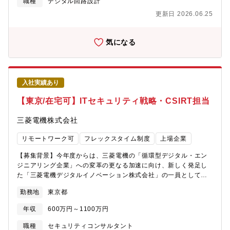
職種
デジタル回路設計
とができるため、幅広い開発経験を積むことができます。【会社
リーダーとして、サーバの商品仕様を実現するための具体的な方
の魅力】■働き方について ・全社で年間80％以上の在宅勤務活用
更新日 2026.06.25
法を各仕様書に落とし込む業務を担います。ファームウェアとハ
率。 ・コアタイム無しのフレックスタイム制、子育て、介護、私
ードウェアのどちらで機能を実現するかの検討や、ときには設計
用問わず私生活に合わせた働き方が実現可能。 ・サテライトオフ
の実現性の観点から商品仕様の変更を提案することもあり、仕様
気になる
ィスは1,900拠点で場所を選ばず勤務可。・ドレスコードの自由化
決定に広く携わることのできる非常にやりがいのある仕事です。
や、活き活きと働くための社内カルチャーの変革にも積極的に取
社内のCPU開発チーム、ファームウェア開発チーム、筐体開発チ
り組み中。 ■キャリアについて ・自律的なキャリア形成を推進
ーム、及び、社外部品ベンダ、ODMベンダなど複数の社内外関係
し、グループ全体でポスティング制度やFA制度が利用可能。 ・各
者と密に連携し、装置仕様開発を実施。装置仕様書（ハードウェ
部組織エンゲージメントを高める活動にも力を入れており、定着
入社実績あり
ア構成や基本機能、各製品モデルの概要）、装置論理仕様書（ソ
する職場環境の風土醸成が心がけられております。
フトウェアからみた論理的な構成や動作、主なデバイスの情報
【東京/在宅可】ITセキュリティ戦略・CSIRT担当
等）、装置制御仕様書等、一連の装置仕様開発（各仕様書の作
成）業務をリーダーとして推進いただきます。本ポジションはサ
三菱電機株式会社
ーバの一連の装置仕様開発を経験できる役割であり、将来的には
マネージャーへとステップアップし、より広い範囲での開発を担
リモートワーク可
フレックスタイム制度
上場企業
う人材として成長いただくことを期待しています。【仕事の魅
力・やりがい】・スーパーコンピュータ「富岳」を開発した技術
【募集背景】今年度からは、三菱電機の「循環型デジタル・エン
者集団の一員として、最先端テクノロジを活用した富士通のサー
ジニアリング企業」への変革の更なる加速に向け、新しく発足し
バ開発に携わることができます。・自身の策定した仕様がサーバ
た「三菱電機デジタルイノベーション株式会社」の一員として、
として形になっていくため、大きなやりがいを感じることができ
DXやIT・セキュリティ関連事業への対応力を強化していきます。
勤務地
東京都
ます。・海外ODM・EMSベンダを含む社外パートナーとの協業を
今後、三菱電機グループの情報セキュリティ強化に加え、セキュ
通して、富士通のこれからのサーバー開発プロセスを共に立ち上
リティ事業への貢献の視点で活動範囲を広げていくにあたり、即
年収
600万円～1100万円
げていきます。【配属先】先端コンピューティング開発本部【組
戦力となる人員を求めています。なお、本求人は三菱電機株式会
織としてのミッション】持続可能なデジタル社会を実現すべく、
社へ入社後、25年4月1日付設立の「三菱電機デジタルイノベーシ
職種
セキュリティコンサルタント