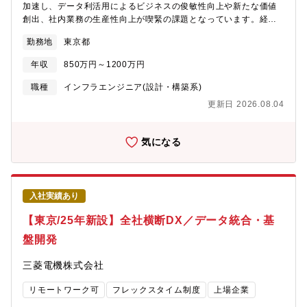
年)。■リモートワーク：有 (出社強制なし)■中途社員の割合：40%
加速し、データ利活用によるビジネスの俊敏性向上や新たな価値
のミッション】■標準アプリケーション第一部・同社グループにお
【業務の魅力】三菱電機グループのネットワークインフラは国内
創出、社内業務の生産性向上が喫緊の課題となっています。経験
ける業務プロセスの標準化及び標準業務システムの企画、構築、
外15万人の従業員が利用する大規模な重要基盤です。安定したネ
者採用の方には、外部での経験や専門知識を活かし、既存の枠組
運用。・MELGIT-ERP導入プロジェクトの企画、推進。各課(計画
勤務地
東京都
ットワークは従業員の業務に直結し、その維持・改善に携わるこ
みにとらわれない視点で三菱電機グループのDX推進を加速させる
業務標準化グループ、販売業務標準化グループ、購買・生産業務
とで大きなやりがいを感じられます。固定観念や従来の考えにと
役割を期待しています。三菱電機グループでは数千のシステムを
標準化グループ)・計画、販売、購買、生産領域における業務プロ
年収
850万円～1200万円
らわれず、オープンな議論を重視し、変革すべき点は積極的に変
保有しており、その多くがオンプレミス環境で稼働しているため
セスの標準化及び標準業務システムの企画・構築・運用。【働き
えていく姿勢です。他社での経験を最大限発揮し、ITインフラの
クラウド化の推進が重要課題となっており、その一翼を担うクラ
職種
インフラエンジニア(設計・構築系)
方】・在宅勤務可能。・出張あり(担当プロジェクトによる。出張
側面から三菱電機グループの変革に挑戦できます
ウド人材を求めています。なお、本求人は三菱電機株式会社へ入
なし～1回/週)。【業務の魅力】■大規模な業務アプリケーション
更新日 2026.08.04
社後、25年4月1日付設立の「三菱電機デジタルイノベーション株
及び情報システム基盤の企画・設計・構築の経験が可能です。■こ
式会社」へ在籍出向することが前提となります。新会社の概要は
れからの三菱電機グループ各BUの成長と共にビジネスを支える基
以下のニュースリリースを参照ください。＜DX・IT戦略の推進に
気になる
幹情報システムを整備していく事で、成功体験を実感することが
向けた新会社設立について（2024年11月13日広報発表）＞
できます。【同社及び製品・サービスの強み】■IT・DXの活用に
https://www.mitsubishielectric.co.jp/news/2024/1113.html?
よる社内業務プロセス改革1300億円を投資し、1900億円の費用
cid=rss【業務内容】経験、能力、希望を総合的に勘案して、担当
削減効果を見込む■AI・生成AIの活用に向けた各種改革の推進業務
いただく職務内容・比重を決定します。(1)三菱電機グループ全体
効率2倍に向け、1000以上のアイディアに基づく60の業務改革プ
入社実績あり
のクラウド化戦略策定と実行(2)クラウド活用推進のための技術標
ロジェクトを開始■三菱電機グループの各ビジネスユニットでは国
準化やベストプラクティスの確立、技術支援、クラウド人材育成
【東京/25年新設】全社横断DX／データ統合・基
内・グローバルの双方で高いシェアを持つ製品を複数扱ってい
(CCoE活動)具体的に：(1)三菱電機グループ全体のクラウド化戦
る。そのビジネスを支える基幹情報システムを担当いただくこと
盤開発
略策定と実行a) マルチクラウド戦略・方針立案
で、技術力・専門性を高めていただくことができる。
（AWS,Azure,OCI,Google)b) グローバル戦略・方針立案と実行
三菱電機株式会社
（クラウド環境のあり方、包括契約取りまとめなど）(2)クラウド
活用推進のための技術標準化やベストプラクティスの確立、技術
リモートワーク可
フレックスタイム制度
上場企業
支援、クラウド人材育成(CCoE活動)a) 事業部門向けクラウドス
キル教育プログラムの企画・実施b) クラウドアーキテクチャ設計