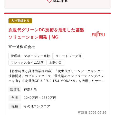
気になる
して活躍するためのステップとなる役割です。現場での調整力・
題仮説の検証、およびその予実マネージメント・オール光ネット
実行力を武器に、プロジェクト全体を支える存在へと成長してい
ワークに関わるオープンフォーラム、コミュニティ（OIF、TIPな
ただくことを期待しています。【募集背景】FUJITSU-MONAKA
ど）を活用した、研究開発成果の普及に向けた計画立案、エコシ
を搭載したサーバの開発体制強化のため、プロジェクトマネジメ
ステムパートナー等の国内外、社内外のパートナーシップの構築
ントチームにおいて、リーダを補佐しながら実務面でプロジェク
入社実績あり
を担務【仕事の魅力・やりがい】光伝送システム、電子回路、光
トを支えるサブリーダクラスの人材を募集しています。本募集で
デバイス、信号処理技術など、高い専門性を持つメンバーととも
次世代グリーンDC技術を活用した基盤
は、現行のFUJITSU?MONAKAサーバ開発プロジェクトを支える
に、次世代向け光トランシーバ技術に関する研究開発の推進・マ
とともに、将来的に予定されている後継CPU開発プロジェクトも
ソリューション開発｜MG
ネージメント、標準化団体やフォーラム、国際学会発表や学会委
見据え、プロジェクト運営の現場力を底上げしていただける方を
員などのコミュニティ活動など、チャレンジングな新規領域での
募集します。【配属組織】富士通研究所 先端コンピューティン
富士通株式会社
業務に参画することで、新規事業の要素技術開発から、その事業
グ開発本部【組織としてのミッション】持続可能なデジタル社会
化に関わるスキルセットの獲得、および、社内外での人脈形成が
を実現すべく、世界トップのテクノロジー開発に挑戦し、新たな
管理職・マネージャー経験
リモートワーク可
可能です。【配属組織】１ＦＩＮＩＴＹ株式会社への出向 フォト
テクノロジープラットフォームを創り上げる。【会社の魅力】■働
ニクスシステム事業本部配属【募集背景とメッセージ】次世代光
フレックスタイム制度
上場企業
き方について ・全社で年間80％以上の在宅勤務活用率。 ・コアタ
ネットワークに向けた光トランシーバ技術の研究開発を統括する
イム無しのフレックスタイム制、子育て、介護、私用問わず私生
【募集範囲と具体的業務内容】「次世代グリーンデータセンター
幹部社員を募集しています。本ポジションでは、AIデータセンタ
活に合わせた働き方が実現可能。 ・サテライトオフィスは1,900
技術開発」のプロジェクトで、最先端のコンピューティングパワ
ー間などの接続で注目を集めているオール光ネットワークに置け
拠点で場所を選ばず勤務可。・ドレスコードの自由化や、活き活
ーを有する次世代CPU「FUJITSU-MONAKA」を活用したサービ
る光トランシーバ研究開発業務において、顧客・技術課題の整
きと働くための社内カルチャーの変革にも積極的に取り組み中。
スプラットフォームをお客様に提供するための基盤ソリューショ
理、研究開発計画の立案・遂行に関与できるため、技術・業界知
■キャリアについて ・自律的なキャリア形成を推進し、グループ
勤務地
神奈川県
ンの開発マネジメントを行います。また、「FUJITSU-
見と研究開発経験の両方を広げることができます。これまでの技
全体でポスティング制度やFA制度が利用可能。 ・各部組織エンゲ
MONAKA」の顧客訴求に向けた商談対応にも携わっていただきま
術開発経験を生かして働きたい方、様々な関係者との議論を通じ
年収
1240万円～1360万円
ージメントを高める活動にも力を入れており、定着する職場環境
す。【期待する役割やミッション】本ポジションでは、次期富士
た業務に挑戦したい方のご応募をお待ちしています。【働き方】
の風土醸成が心がけられております。
通製Arm?プロセッサ「FUJITSU-MONAKA」を最大限に活かすユ
フレックス勤務適用 有・テレワーク可(対面打ち合わせが必要な
職種
その他エンジニア
ースケースを想定し、顧客課題の解決に向けたソリューション開
場合，Fujitsu Technology Park, Uvance Kawasaki Towerに出
更新日 2026.06.26