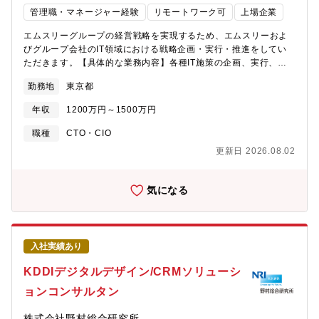
され、2035年の導入が予定されています。当社は次期戦闘機に搭
管理職・マネージャー経験
リモートワーク可
上場企業
載するミッションアビオニクスシステムの日本の代表企業に選定
され、イギリスとイタリアの代表企業と共同開発を進めていま
エムスリーグループの経営戦略を実現するため、エムスリーおよ
す。先代のF-2の日米共同開発は機体の共同開発でしたが、今回は
びグループ会社のIT領域における戦略企画・実行・推進をしてい
アビオニクスも含んだ日英伊との共同開発であり、日本史上初の
ただきます。【具体的な業務内容】各種IT施策の企画、実行、運
大規模プロジェクトとなっております。諸外国から日本を守る為
営管理を担っていただくポジションです。■ITを活用した生産性向
勤務地
東京都
の最新鋭の戦闘機の開発事業を共に推進いただける方々を募集し
上・業務効率化戦略の策定・実行・評価・改善■IT基盤（ネットワ
ています。【働き方について】■出社頻度について機密保持の観点
ークを含めたインフラ）戦略の策定・実行・評価・改善■新規M&A
年収
1200万円～1500万円
より、執務エリアが限定されているため基本的には出社での業務
会社のITインフラ評価、PMIの実行■グループ各社におけるIT統制
となります。■出張について1～2か月に1回、1～2週間／回の出張
の整備・運用支援【得られる経験・スキル】■役職による階層構造
職種
CTO・CIO
が発生する場合があります。行先：イギリスもしくはイタリア■海
が少なく風通しの良い職場です。IT戦略に対するご自身のアイデ
更新日 2026.08.02
外赴任についてイギリスもしくはイタリアへ期限付きで海外赴任
ィアを直接経営層に提案し、施策展開することが可能です。■多様
となる可能性があります。※希望や適性、プロジェクトフェーズ
な業種・事業フェーズのグループ会社に対するコンサルティン
に応じてメンバーを選定【三菱電機社の防衛事業について】■防衛
グ・PMIを通して、様々なIT環境・ツールに触れることが可能で
気になる
装備品の中では特に、レーダー、受信通信装置、指揮系統装置の
す。■ビジネス部門やエンジニアリング部門など社内の優秀なメン
分野で、多くの実績を有しています。■2025年3月期は防衛システ
バーと協業する中で、論理的思考力やプロジェクト管理といった
ムの事業規模拡大などが業績に寄与し、売上高、営業利益、税引
ビジネススキルを向上させることが可能です。■意思決定や施策の
き前利益も過去最高。■超注力事業：2030年度に防衛システム事
実行スピードが速く、急成長・急拡大を続けるエムスリーで、会
入社実績あり
業の売上高を6000億円以上、営業利益率を10％以上を目指してい
社経営のダイナミズムを実感できます。【所属部署】ITサービス
ます。■将来性◎・19~23年度の日本の中期防衛力整備計画は約
グループ■エムスリー本体のIT部門■国内グループ約40社に対して
KDDIデジタルデザイン/CRMソリューシ
17.2兆円。これに対し23年度~27年度の防衛力整備計画は約43.5
IT戦略領域のコンサルティングを実施■グループ会社はITツールの
ョンコンサルタン
兆円となっています。■海外から高く評価されており、納入実績も
選定に対して裁量あり
多数・フィリピン国防省：警戒管制レーダー4基(2020年)・米レイ
株式会社野村総合研究所