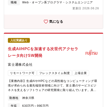
ョンではなく、サーバとしてどのような機能・管理・制御が求め
職種
Web・オープン系プログラマ・システムエンジニア
ミッション】■情報管理・セキュリティソリューション統括室海外
られるかを整理し、製品要求・機能要求として明文化することが
含めた三菱電機グループの情報セキュリティの強化を企画・牽引■
更新日 2026.06.26
主なミッションとなります。【具体的な業務内容】・サーバ製品
情報セキュリティソリューショングループ同社事業活動に用いる
として求められる論理構成・管理方式に関する要求仕様の整理・
国内海外問わず情報システムに対するサイバー攻撃や管理の不備
管理単位、制御対象、機能の役割分担の考え方・製品として提供
気になる
に起因するサイバーセキュリティ事故を未然に防ぐとともに、サ
すべき機能範囲・前提条件の整理・要求仕様書・製品仕様書への
イバーセキュリティインシデントの早期検知と適切な対応によ
要求項目の定義・記載内容整理・サーバとして必要な制御機能・
り、顧客、ステークホルダー、同社の事業及び社会に対する影響
監視機能に関する上位要求の整理・運用・保守・拡張性の観点を
を最小化すること【働き方】■在宅勤務を積極的に活用※ご担当い
踏まえた要求レベル・要求粒度の検討・開発部隊・設計チームか
ただく案件や業務状況によっては、出社頻度を高めていただく可
入社実績あり
らのフィードバックを踏まえた要求仕様の調整・更新・サーバ管
能性があります。【業務の魅力】■セキュリティ基盤強化に向けて
理・制御・監視に関する技術動向・業界動向の継続的な把握（標
生成AI/HPCを加速する次世代アクセラ
自ら企画推進し、能動的に職務遂行をいただくことが可能■同社に
準化動向、管理アーキテクチャ、運用トレンドなど）・新たな技
は多様な事業があるので業界の中でも引けを取らないほどのサイ
レータ向けSW開発
術や考え方を踏まえた要求仕様レベルでの反映検討・次機種を見
バー攻撃が発生しておりますので、常に最新のセキュリティ技術
据えた要求仕様・機能要求の整理および知見蓄積【期待する役割
動向に対応する必要があり、スキル向上の機会が多い■海外業務も
富士通株式会社
やミッション】本ポジションでは、FUJITSU?MONAKA を搭載し
あり、経験すれば業界においても非常に強い人材へと成長できる
たサーバ製品において、論理構成・制御・監視といった機能面に
【同社及び製品・サービスの強み】■IT・DXの活用による社内業
リモートワーク可
フレックスタイム制度
上場企業
関する「上位の要求仕様」を定義することをミッションとしてい
務プロセス改革1300億円を投資し、1900億円の費用削減効果を
ます。論理仕様や制御仕様の詳細設計、個別機能の実装を担う役
見込む■AI・生成AIの活用に向けた各種改革の推進業務効率2倍に
【業務内容】生成AIやHPCなどの高性能なコンピューティング環
割ではなく、サーバ製品として・どのような機能・管理・制御が
向け、1000以上のアイディアに基づく60の業務改革プロジェクト
境が求められる最先端技術領域に向けて、富士通のサービスビジ
求められるのか・どこまでを製品として提供すべきか・運用性・
を開始■グローバルに多様な展開する三菱電機グループのサイバー
ネスを支えるソフトウェアの研究開発に取り組んでいます。具体
拡張性・将来性の観点で何を重視すべきかといった点を整理し、
セキュリティリードする業務はやりがいが大きい■セキュリティイ
的には、当本部で開発しているCPU「FUJITSU-MONAKAシリー
製品要求・機能要求として明文化する役割を担っていただきま
勤務地
神奈川県
ンシデント対応については様々なケースが対応でき、経験やスキ
ズ」とアクセラレータを組み合わせた次世代コンピュータシステ
す。具体的には、技術動向や業界動向、運用ニーズを踏まえなが
ルについて学べる機会が多い■セキュリティ対策に関して、他社や
ム向けに、それらを活用して高性能かつ高効率を達成する新規技
ら、サーバの論理構成、制御・監視の考え方について抽象度の高
年収
630万円～990万円