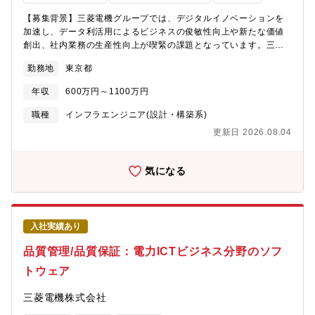
能)■中途社員の割合：30%【業務の魅力】■三菱電機グループのク
での各種調整作業・プロジェクト関連資料の作成（２）データ基
ラウド化推進は、グループ全体の事業DX・業務DXを支える重要
【募集背景】三菱電機グループでは、デジタルイノベーションを
盤（データ連携、データ統合、データ可視化）開発における、デ
な基盤であり、あなたの活躍がステークホルダーの課題解決、三
加速し、データ利活用によるビジネスの俊敏性向上や新たな価値
ータ連携基盤の設計・開発・データ連携基盤の設計・開発（要件
菱電機グループの成長につながります。■また、多様な事業部門と
創出、社内業務の生産性向上が喫緊の課題となっています。三菱
定義、設計、構築など一連のプロジェクトフェーズにおける作業
プロジェクトを進めるなかで、スキル向上だけでなく幅広い人脈
電機グループでは数千のシステムを保有しており、その多くがオ
全般）・プロジェクト関連会議体での各種調整作業・プロジェク
勤務地
東京都
形成ができる点も魅力です。■クラウド人材として市場価値を大き
ンプレミス環境で稼働しているためクラウド化の推進が重要課題
ト関連資料の作成（３）業務DX（M-X）の全体アーキテクチャ設
く高める絶好の機会となります。■今まさに大きく動き出すタイミ
となっており、その一翼を担うクラウド人材を求めています。な
計・M-X全体アーキテクチャの設計における作業全般・プロジェ
年収
600万円～1100万円
ングだからこそ、その変革の波を最前線で体感し、会社の雰囲気
お、本求人は三菱電機株式会社へ入社後、25年4月1日付設立の
クト関連会議体での各種調整作業・プロジェクト関連資料の作成●
や勢いを変えていくことを実感できます。
「三菱電機デジタルイノベーション株式会社」へ在籍出向するこ
職種
インフラエンジニア(設計・構築系)
使用言語、環境、ツール、資格等（１）Oracle（２）
とが前提となります。新会社の概要は以下のニュースリリースを
MuleSoft（Salesforce）（３）EA（Enterprise
更新日 2026.08.04
参照ください。＜DX・IT戦略の推進に向けた新会社設立について
Architecture）、データガバナンス、データマネジメント【キャリ
（2024年11月13日広報発表）＞
アパス】20歳代～30歳までは、実業務に重点を置いて業務を行っ
https://www.mitsubishielectric.co.jp/news/2024/1113.html?
気になる
て頂きます。30歳代~40歳代以降は、プロジェクトのリーダを努
cid=rss【業務内容】経験、能力、希望を総合的に勘案して、担当
めて頂く機会が増えて行きます。【配属先/組織のミッション】
いただく職務内容を決定します。(1)三菱電機グループ内オンプレ
■M-Xデータ基盤開発部三菱電機グループ全体の業務DX(M-X)を牽
ミス環境のクラウド移行アセスメント及び移行支援a) 全国の各事
引する部門。ここでは、全社のデータ統合を行うための、データ
業拠点と連携し、クラウド移行の全体戦略・方針策定および現状
基盤を開発する。またデータ利活用を促進することでデータドリ
入社実績あり
システム調査の実施b) システム間依存関係分析、サーバ負荷状況
ブン経営を促進する役割も担う■（１）（２）データ標準化推進
評価などの技術的調査と移行計画立案c) 現状分析レポートやコス
品質管理/品質保証：電力ICTビジネス分野のソフ
GM-Xデータ基盤の定義と設計／構築、サブスク基盤の設計／構
ト削減効果の定量的評価資料の作成d) 実際の移行作業における技
築、コード標準化対応■（３）アーキテクチャ戦略GM-X全体アー
トウェア
術支援・指導e) 移行後のシステムモダナイゼーション戦略立案
キテクチャの要件定義／基本設計、M-X全体アーキテクチャの統
（マネージド活用、コンテナ化、サーバレス化等）(2)三菱電機グ
制方法の定義／ガバナンス管理の遂行【働き方】■残業時間：月平
三菱電機株式会社
ループクラウドのサービス企画・設計・構築・運用a) 三菱電機グ
均20-30時間/繁忙期40時間■出張：有(2,3回/月)。リモート会議が
ループ標準のセキュリティポリシーを適用したパブリッククラウ