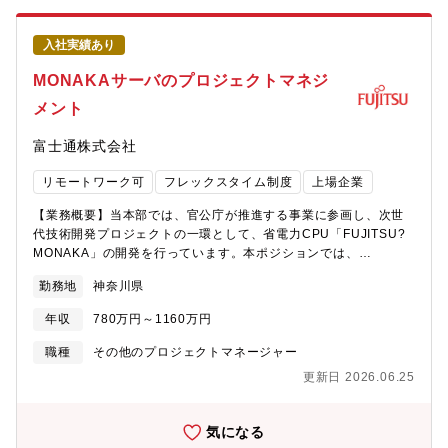
ります。打合せ等に応じ、三田オフィス（JR田町駅から徒歩5
機会もあり、継続的に最先端のサーバ開発に携わることができま
分）もしくは東京ビルに出社いただきます。
す。【期待する役割やミッション】本ポジションは、FUJITSU－
入社実績あり
MONAKA搭載サーバの開発プロジェクトにおける実務担当者とし
て、マネージャーおやリーダの方針のもと、海外ODMベンダーお
MONAKAサーバのプロジェクトマネジ
よび社内技術者と連携しながら、具体的な開発・契約業務を推進
メント
していただく役割です。（例）・海外ODMベンダーとの仕様調
整、技術的な質疑応答・サーバHW構成に関する設計内容の確認・
富士通株式会社
レビュー対応・開発中に発生する技術課題・設計課題の整理およ
び対応検討・開発スケジュールに沿った進捗確認、課題のエスカ
リモートワーク可
フレックスタイム制度
上場企業
レーション・開発・製造に関わる契約条件の整理、社内調整サポ
ート・試作・評価・量産立ち上げフェーズにおけるODMとの調整
【業務概要】当本部では、官公庁が推進する事業に参画し、次世
業務・社内関係部署（CPU、システム、品質、製造など）との技
代技術開発プロジェクトの一環として、省電力CPU「FUJITSU?
術・業務調整※ODMと直接やり取りしながら、開発を前に進める
MONAKA」の開発を行っています。本ポジションでは、
実務が中心となります。※マネージャやリーダと密に連携し、判
FUJITSU?MONAKAを採用したデータセンター／AIシステム向け
断が必要な事項は相談・報告しながら進める体制です。【仕事の
勤務地
神奈川県
サーバ開発において、サーバ開発プロジェクト全体を対象とする
魅力・やりがい】・最先端CPU「FUJITSU－MONAKA」を採用
プロジェクトマネジメントチームのサブリーダクラスとして、リ
したサーバ開発の現場に深く関われる次世代グリーンデータセン
年収
780万円～1160万円
ーダおよびマネージャのもとで、実務を中心にプロジェクト運営
ター／AIシステムを支えるサーバ開発において、仕様検討から開
を支える役割です。プロジェクト全体の方針策定や最終判断はリ
職種
その他のプロジェクトマネージャー
発・量産フェーズまで、実務の中心として携わることができま
ーダ・マネージャが担いますが、本ポジションでは、日々発生す
す。自分の関与が製品として形になる実感を得られるポジション
更新日 2026.06.25
るタスクや調整業務を着実に実行し、プロジェクトが滞りなく進
です。・海外ODMベンダーと直接やり取りしながら開発を進めら
む状態を作ることを期待しています。【具体的な業務内容】・プ
れる海外ODM技術者とのメールやWeb会議を通じて、設計内容や
ロジェクト全体の進捗・課題管理の補佐（各チームからの情報収
気になる
技術課題を直接調整します。グローバルな開発現場を日常的に経
集、一覧化、更新/課題の状況整理、対応状況のフォロー）・プロ