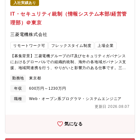
ていくことになります。いろいろな立場の方々と業務を進めてい
入社実績あり
くことで大きな組織で様々な活動が行われていることを肌で感じ
IT・セキュリティ統制（情報システム本部/経営管
ることができます。そのうえで、どのようにして事業の推進を支
援していくことができるのかを考えていく点がやりがいとなりま
理部）＠東京
す。いろいろな選択肢がある中で、最適な回答を求めていくとこ
ろが重要となります。【同社及び製品・サービスの強み】■国内で
三菱電機株式会社
も有数の規模の認証基盤の運用整備を行う経験が可能です。今後
は、認証基盤を中心としたゼロトラスト施策を進めていくことか
リモートワーク可
フレックスタイム制度
上場企業
らグループグローバルに対するセキュリティ施策に携わっていく
ことができます。
【募集背景】三菱電機グループのIT及びセキュリティガバナンス
におけるグローバルでの組織的統制、海外の各地域ガバナンス支
援、地域間連携を行う、やりがいと影響力のある仕事です。三菱
電機グループ全体でのITガバナンス改革の重要性が増す中、その
勤務地
東京都
推進を担っていただける方を募集いたします。なお、本求人は三
菱電機株式会社へ入社後、25年4月1日付設立の「三菱電機デジタ
年収
600万円～1230万円
ルイノベーション株式会社」へ在籍出向することが前提となりま
す。新会社の概要は以下のニュースリリースを参照ください。＜
職種
Web・オープン系プログラマ・システムエンジニア
DX・IT戦略の推進に向けた新会社設立について（2024年11月13
更新日 2026.08.07
日広報発表）＞
https://www.mitsubishielectric.co.jp/news/2024/1113.html?
cid=rss【業務内容】■三菱電機 海外関係会社（※）、IT部門との
気になる
コミュニケーションをリードし、IT/DXによる全体最適化や成長投
資へのシフト、事業成長と社会貢献最大化をゴールとしたDI本施
策を推進するための仕組みづくりと、円滑な運営を担う。■三菱電