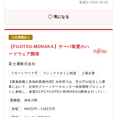
および富岳後継システムの中核となるシステム・ソフトウェアの
更新日 2026.06.26
及び、社外部品ベンダ、ODMベンダなど複数の社内外関係者と密
開発・提供を行うことが当組織のミッションです。【募集背景と
に連携し、開発を実施。仕様検討、設計（回路設計・パターン設
応募者へのメッセージ】事業拡大に伴い、次世代
計）、評価等、一連の開発業務を担当いただきます。本ポジショ
気になる
CPU「FUJITSU-MONAKA」を最大限に活用する基盤ソリューシ
ンはサーバの一連のハードウェア開発を経験できる役割であり、
ョンの開発をリード・マネジメントするマネージャーを募集して
将来的にはリーダ、マネージャーへとステップアップし、より広
います。本ポジションでは、ハードウェア・ソフトウェアエンジ
い範囲での開発を担う人材として成長いただくことを期待してい
ニアと協力し顧客課題の整理から基盤ソリューションの企画・提
ます。【仕事の魅力・やりがい】・スーパーコンピュータ「富
供までを開発するチームの責任者として、ソリューションの価値
入社実績あり
岳」を開発した技術者集団の一員として、最先端テクノロジを活
最大化を目指してリードしていただきます。【会社の魅力】■働き
用した富士通のサーバ開発に携わることができます。・サーバの
【FUJITSU-MONAKA】サーバ装置のハ
方について ・全社で年間80％以上の在宅勤務活用率。 ・コアタイ
仕様検討から出荷までの一連の開発業務を経験することができま
ム無しのフレックスタイム制、子育て、介護、私用問わず私生活
ードウェア開発
す。・海外ODM・EMSベンダを含む社外パートナーとの協業を通
に合わせた働き方が実現可能。 ・サテライトオフィスは1,900拠
して、富士通のこれからのサーバー開発プロセスを共に立ち上げ
点で場所を選ばず勤務可。・ドレスコードの自由化や、活き活き
富士通株式会社
ていきます。【Role Group】Research & Development
と働くための社内カルチャーの変革にも積極的に取り組み中。 ■
R&D【Role Family】Product Development プロダクト開発
キャリアについて ・自律的なキャリア形成を推進し、グループ全
リモートワーク可
フレックスタイム制度
上場企業
【Role Specialism】Hardware Development ハードウェア開
体でポスティング制度やFA制度が利用可能。 ・各部組織エンゲー
発【Job Function】R&D【募集人数】1名【本部名】先端コンピ
ジメントを高める活動にも力を入れており、定着する職場環境の
【募集範囲と具体的業務内容】当本部では、官公庁が設立した事
ューティング開発本部【組織としてのミッション】持続可能なデ
風土醸成が心がけられております。
業において、次世代グリーンデータセンター技術開発プロジェク
ジタル社会を実現すべく、世界トップのテクノロジー開発に挑戦
トに参画し、省電力CPU FUJITSU-MONAKAの開発を行っていま
し、スピーディに新たなコンピューティングプラットフォームを
す。本FUJITSU-MONAKAやその後継CPUを採用したデータセン
創り上げる【募集背景と応募者へのメッセージ】開発規模の拡大
勤務地
神奈川県
ター/AIシステム向けサーバ装置のハードウェア開発（装置仕様開
に伴い、組織の強化のために募集をしています。本ポジションで
発）を担当いただきます。【個人に期待する役割やミッション】
はハードウェア開発のメンバー（サブリーダークラス）として、
年収
960万円～1160万円
FUJITSU-MONAKAを採用したサーバのシステムハードウェア
サーバの開発業務を仕様検討から出荷まで一気通貫で経験するこ
（プリント基板を含む装置全体のハードウェア）の装置仕様開発