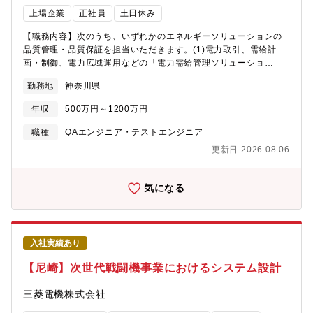
ジ】入社後、同社のパッケージソフトウェアの品質管理業務を
給システムの開発現場を徹底解明！プロジェクトME」
上場企業
正社員
土日休み
OJTの形で進め、同社パッケージ製品の知識・パッケージに適用
https://www.mitsubishielectric.co.jp/factory-
する技術・同社の開発手法を習得していきます。一通りの習得を
projectme/system/report.html【開発ツール・環境・言語】品質
【職務内容】次のうち、いずれかのエネルギーソリューションの
終えたところで、担当する開発製品を段階的に拡大していくとと
管理/保証業務では必須ではありませんが、システム開発/ソフトウ
品質管理・品質保証を担当いただきます。(1)電力取引、需給計
もに、設計部門の技術力向上に向けた各種施策に取り組んでいた
ェア改造工事で使用するプログラミング言語は以下の通りです。
画・制御、電力広域運用などの「電力需給管理ソリューショ
だきます。
■OS：LINUX/Windows■データベース：Oracle/PostgreSQL、オ
ン」、「環境価値マネジメントソリューション」(2)大容量蓄電
ンプレ/クラウド(AWS、Azure)■言語：Java(システム)/C言語(通
勤務地
神奈川県
池・再生可能エネルギーの制御システムやマイクログリッドなど
信機器)【配属部門】■送配電システム部 品質管理課【配属先ミ
の「次世代配電ソリューション」(3)仮想発電所(VPP)・分散電源
ッション】■送配電システム部送配電業務のDX化に貢献するシス
年収
500万円～1200万円
管理(DERMS)などの「分散型電源運用ソリューション」(4)スマ
テム/サービスを提供。■品質管理課送配電システム部のシステム/
ートメーター通信システムなどの「デジタルエナジー通信ソリュ
職種
QAエンジニア・テストエンジニア
製品の品質管理、品証、保守、試験を推進。【キャリアパスのイ
ーション」【具体的には…】1．業務内容電力ICTシステム部で
メージ】品質管理担当者（データ収集・分析、品質評価の実
更新日 2026.08.06
は、同じ電力ICTセンターの開発部門(※)が開発したパッケージソ
施）、品質管理リーダー（問題の分析と改善提案、品質指導、品
フトウェアや標準機器を使用して、市場やお客様のニーズに合わ
質規程の改訂）を経て、品質管理マネージャー（品質計画の策
せたシステムインテグレーションを行っています。品質管理課
気になる
定・推進）として活躍いただくことを期待しています。【業務の
は、このうち、次のようにシステムの品質管理・品質保証を担当
魅力】＜業務面＞大規模プロジェクトを推進し、多くのメンバー
しています。・システム及び関連機器のテスト計画の策定、テス
とともに、発生する課題を解決しながら、電力インフラを支える
ト及び保守・システムの品質の分析・審査及び品質監査部門との
システム開発し、品質管理/保証を実施、完遂することで、社会へ
連携・品質向上に向けたソフトウェア品質保証活動やプロセス改
貢献するという大きな達成感と充実感を得ることができます。＜
入社実績あり
善活動の推進2．技術習得担当いただく業務にもよりますが、次の
環境面＞横浜駅直結の大型商業施設である横浜ベイクォーターに
ような技術習得や経験が可能です。・ソフトウェア品質管理技
【尼崎】次世代戦闘機事業におけるシステム設計
隣接する横浜ダイヤビルの最上階30階～27階にオフィスがありま
術・プロジェクト管理技術・国内外の電力制度・電力システムの
す。西に富士山、東にスカイツリー/東京タワー、南にみなとみら
理解３．プロジェクト概要担当していただくプロジェクトの概要
三菱電機株式会社
いを臨む見通しの良い快適な環境で業務を行うことができます。
は次の通りです。・顧客：エネルギー事業者(送配電事業者・発電