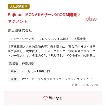
機CIOと、海外関係会社のコミュニケーションをつなぐ、デジタル
入社実績あり
イノベーション事業本部(DI本)の取りまとめ組織として、DI本幹
部や本部内部署、他事業本部との調整を行う。※主には海外4極地
Fujitsu－MONAKAサーバのODM開発マ
域代表機構。その他海外関係会社との直接コミュケーションもあ
ネジメント
り＜具体的には＞（１）2026年度：ガバナンス体制の三菱電機グ
ループ(主に海外)内周知と定着化に向けた活動（海外各地域2回以
富士通株式会社
上/週の会議設定、定期会議開催など）（２）DI本、MEDigital内
の関係部門との調整、目指す姿の策定（年度計画）など（３）
リモートワーク可
フレックスタイム制度
上場企業
2027年度：ガバナンス強化のための具体的な取り組み（26年度計
画内容に沿い、システム数削減やコスト削減などの取り組みを推
【募集範囲と具体的業務内容】当本部では、官公庁が推進する事
進）■使用言語、環境、ツール、資格等【配属先/組織のミッショ
業に参画し、次世代グリーンデータセンター技術開発プロジェク
ン】MEDigital情報システム本部：経営管理部：情報システム本部
トの一環として、省電力CPU「FUJITSU－MONAKA」の開発を
全体の経営管理、および三菱電機グループ全体のITガバナンスグ
行っています。本ポジションでは、FUJITSU－MONAKAを採用し
ローバル統制推進課：三菱電機グループ全体のIT・セキュリティ
勤務地
神奈川県
たデータセンター／AIシステム向けサーバ開発において、海外
のガバナンス推進（権限設計、ヒトモノカネの管理、コミュニケ
ODMベンダーと連携しながら開発推進を行う業務を担当いただき
ーション促進）【魅力】・三菱電機の各事本・コーポレート部
年収
780万円～1160万円
ます。【具体的には】・海外ODMベンダーとの仕様調整・技術的
門、海外グループ会社を幅広く知ることができる、三菱電機事業
なディスカッション・サーバHW構成検討、設計内容のレビューお
職種
Web・オープン系プログラマ・システムエンジニア
やグローバル対応のダイナミズムを体感ができる業務です。三菱
よび課題整理・開発スケジュール・進捗の管理、設計完了後のフ
電機のIT・DXによる変革をまさに体現する部署だと思います。
更新日 2026.07.26
ォローアップ・試作・評価・量産立ち上げに向けたODMとの調
【働き方】残業時間 ：月平均20時間（繁忙期は30～40時間）転
整・関連部署（CPU開発、システム、品質、製造など）との連携
勤可能性：無出張 ：半期に1～2度、海外出張の可能性ありリモ
すでに開発が進行しているプロジェクトに参画し、ODMと日常的
気になる
ートワーク：有中途社員の割合：0%＜補足＞勤務地の想定として
にやり取りしながら、実務の中で開発を前に進めていく役割とな
は、MEDigital芝浦オフィス（JR田町駅から徒歩15分程度）とな
ります。将来的には、次期CPUを搭載したサーバ開発に関与する