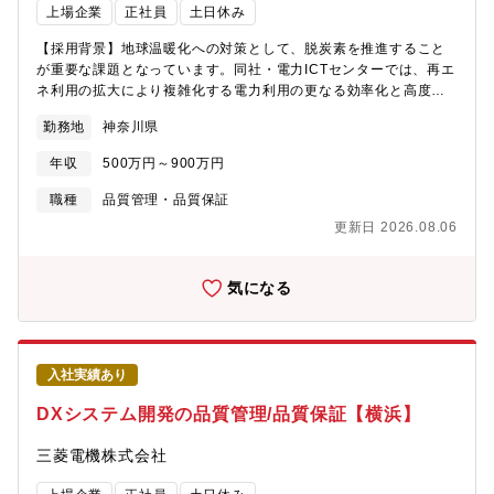
多い■リモートワーク：有 (週1,2日)■中途社員の割合：10-20%
上場企業
正社員
土日休み
ド基盤の構築・運用b) マルチアカウント環境の最適設計と実装
【業務の魅力】三菱電機グループは社会に不可欠なインフラ製
（AWS Organizations, Control Tower活用）c) セキュリティと
品・サービスを提供しています。持続的な成長には最適な業務イ
【採用背景】地球温暖化への対策として、脱炭素を推進すること
アジリティを両立させた次世代セキュリティ設計d) 社内ネットワ
ンフラが欠かせず、その開発に参画できることにやりがいを感じ
が重要な課題となっています。同社・電力ICTセンターでは、再エ
ークとの安全かつ高速な接続基盤の刷新e) 自動化を前提とした運
ます。業務DX「M-X」は全社横断的プロジェクトであり、広い視
ネ利用の拡大により複雑化する電力利用の更なる効率化と高度化
用設計と実装●使用言語、環境、ツール、資格等■環境AWS、
野や全社的な視点を育む機会があります。扱うデータは経営戦略
を実現するソリューションの提供を通じ、カーボンニュートラル
Azureプライベートクラウド環境（Vmware）ハイブリッドクラウ
勤務地
神奈川県
の根幹で、事業部門との連携も深まります。さらに、最新IT技術
な社会の実現に貢献しています。電力デジタルエナジーシステム
ド環境（オンプレミスとAWSの連携）マルチアカウント環境■資
（生成AI等）や世界標準ソフトウェアに触れ、IT技術スキルを高
開発部では、再エネ・蓄電池制御、電力需給調整、電力市場取
格・知識AWS、Azure認定資格クラウドアーキテクチャ設計知識
年収
500万円～900万円
められる環境です。変革に前向きな方の応募をお待ちしていま
引、電力託送、電力DX、スマートメータ関連システムなどの各種
クラウドセキュリティ関連知識【キャリアパス】プロジェクト経
す。
パッケージソフトウェアや通信機器の開発に取り組んでおり、こ
職種
品質管理・品質保証
験を積みながら、クラウド技術の専門性を高め、クラウドエンジ
れらソフトウェアおよび通信機器の品質を管理するエンジニアを
ニアのスペシャリストとして、プロジェクトをリードしていただ
更新日 2026.08.06
募集しています。転職をお考えの方においては、持続可能な社会
くことを期待しています。その後、実績と適性に応じて、以下の
の実現に向けた重要な役割を果たすチームにて活躍できる機会が
ようなキャリアパスが考えられます：1. クラウド技術のエキスパ
ございます。★電力システム製作所 電力ICTセンターについて・
気になる
ートとして、CCoE（Cloud Center of Excellence）の中核メン
製品紹介https://www.mitsubishielectric.co.jp/ictpowersystem/
バーへと成長し、グループ全体のクラウド戦略立案や技術標準化
【職務内容】電力デジタルエナジーシステム開発部で開発する電
を主導する役割を担っていただきます。2. プロジェクトマネジメ
力業務パッケージソフトウェアまたは通信機器に搭載するソフト
ントの才能を発揮される場合は、大規模クラウド移行プロジェク
ウェアの品質管理・品質保証を進めていただきます。＜具体的に
トのリーダーとして、複数チームをまとめ上げ、事業部門との調
入社実績あり
は＞国内・海外の送配電事業者、電力広域機関、電力需要家向け
整や全体進捗管理を担当いただきます。3. 技術と組織の両面での
に開発する各種パッケージソフトウェアまたは通信機器に搭載す
DXシステム開発の品質管理/品質保証【横浜】
経験を積んだ後は、チーム全体のマネジメントや人材育成、経営
るソフトウェアの品質管理・品質保証を行い、設計部門を支援し
層への戦略提言など、より広い視点での活躍も期待しています。
ていただきます。・設計部門が進める開発に対する品質の分析・
三菱電機株式会社
長期的には、デジタル変革を牽引するリーダーとして、IT部門だ
審査、および、品質監査部門との連携・設計部門のスキル向上の
けでなく事業部門も含めた全社的な変革を推進する立場へと成長
推進・開発支援ツールの導入支援※入社後、開発製品の一部の品