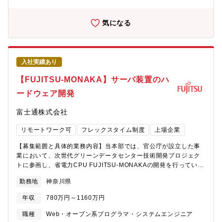
発の担当として、下位レイヤのOSから上位レイヤのライブラリま
社いただきます．交通費，宿泊費は会社負担．)【会社の魅力】■
でを取りまとめる基盤ソリューション開発を上司やリーダーの指
働き方について ・全社で年間80％以上の在宅勤務活用率。 ・コア
示の元で行います。また、社内の他部門の関係者と適切にコミュ
タイム無しのフレックスタイム制、子育て、介護、私用問わず私
気になる
ニケーションを取り、企画や開発を推進します。【仕事の魅力・
生活に合わせた働き方が実現可能。 ・サテライトオフィスは
やりがい】本ポジションでは、次期富士通製Arm?プロセッサ
1,900拠点で場所を選ばず勤務可。・ドレスコードの自由化や、活
「FUJITSU-MONAKA」の市場投入に直接関与し、顧客課題の解
き活きと働くための社内カルチャーの変革にも積極的に取り組み
決に向けたソリューションを開発するというチャレンジングで意
中。 ■キャリアについて ・自律的なキャリア形成を推進し、グル
入社実績あり
義ある業務に携われます。加えて、HPC、AI、DCと幅広い領域の
ープ全体でポスティング制度やFA制度が利用可能。 ・各部組織エ
ソフトウェアを扱うことで技術スタックを俯瞰する視野とマネジ
ンゲージメントを高める活動にも力を入れており、定着する職場
【FUJITSU-MONAKA】サーバ装置のハ
メント経験を積むことができます。また、ソリューション開発の
環境の風土醸成が心がけられております。
ードウェア開発
企画から工場出荷までを本部横断で他部門と連携して進めること
で、新規事業立ち上げに対するマネジメント経験も積むことがで
富士通株式会社
きます。【組織としてのミッション】未来社会のインフラ、次世
代グリーンデータセンター、および富岳後継システムの中核とな
リモートワーク可
フレックスタイム制度
上場企業
るシステム・ソフトウェアの開発・提供を行うことが当組織のミ
ッションです。【募集背景と応募者様へのメッセージ】事業拡大
【募集範囲と具体的業務内容】当本部では、官公庁が設立した事
に伴い、次世代CPU「FUJITSU-MONAKA」を最大限に活用する
業において、次世代グリーンデータセンター技術開発プロジェク
基盤ソリューションの開発をリード・マネジメントするマネージ
トに参画し、省電力CPU FUJITSU-MONAKAの開発を行っていま
ャーを募集しています。本ポジションでは、ハードウェア・ソフ
す。本FUJITSU-MONAKAやその後継CPUを採用したデータセン
トウェアエンジニアと協力し顧客課題の整理から基盤ソリューシ
勤務地
神奈川県
ター/AIシステム向けサーバ装置のハードウェア開発を担当いただ
ョンの企画・提供までを開発するチームの責任者として、ソリュ
きます。【個人に期待する役割やミッション】FUJITSU-
ーションの価値最大化を目指してリードしていただきます。【配
年収
780万円～1160万円
MONAKAを採用したサーバのシステムハードウェア（プリント基
属先組織】先端コンピューティング開発本部【組織としてのミッ
板を含む装置全体のハードウェア）の開発担当者として、社内の
職種
Web・オープン系プログラマ・システムエンジニア
ション】未来社会のインフラ、次世代グリーンデータセンター、
CPU開発チーム、ファームウェア開発チーム、筐体開発チーム、