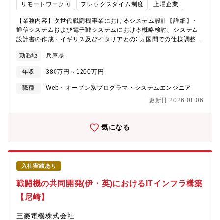
事業者・小売電気事業者)が中心・予算規模：数億円～数十億円・
リモートワーク可
フレックスタイム制度
上場企業
開発期間：0.5年～4年・プロジェクト人員規模：10名～数百名程
度【採用背景】地球温暖化に対して、脱炭素の推進が地球規模の
【業務内容】次世代戦闘機事業におけるシステム設計【詳細】・
課題となっています。電力ICTシステム部は、分散型電源運用、電
通信システムおよび電子戦システムにおける概略検討、システム
力需給管理やデジタルエナジー通信システムなどのシステムイン
設計書の作成・イギリス及びイタリアとの3ヵ国間での仕様調整
テグレーションを行っており、再生可能エネルギーの利用拡大
【採用背景】次世代の戦闘機(次期戦闘機)開発を日本・イギリス・
勤務地
兵庫県
や、電力利用の効率化を実現するエネルギーソリューションによ
イタリアの3ヵ国で開発する事が2022年に防衛省より公表され、
り、カーボンニュートラルや安心・安全な社会の実現に貢献しま
2035年の導入が予定されています。同社は次期戦闘機に搭載する
年収
380万円～1200万円
す。国内外で高まる電力ICTシステムのニーズに対して、我々と一
ミッションアビオニクスシステムの日本の代表企業に選定され、
緒に取り組んでいただける仲間を募集します！★電力システム製
イギリスとイタリアの代表企業と共同開発を進めています。先代
職種
Web・オープン系プログラマ・システムエンジニア
作所 電力ICTセンターについて・製品紹介
となるF-2戦闘機の日米共同開発の覚書を締結されたのが1988年
更新日 2026.08.06
https://www.mitsubishielectric.co.jp/ictpowersystem/★「電力
である事から、実に34年ぶりとなります。当該事業は滅多にない
供給システムの開発現場を徹底解明！プロジェクトME」
ビッグプロジェクトであり、諸外国から日本を守る為の最新鋭の
https://www.mitsubishielectric.co.jp/factory-
戦闘機の開発がこれから本格化しますので、体制強化の為に一緒
気になる
projectme/system/report.html【開発ツール・環境・言語】・
に事業推進いただける方々を募集しています。★電子通信システ
Java(システム)/C言語(通信機器)・Linux/Windows・
ム製作所について「電子情報通信の三菱電機」をリードする製作
Oracle/PostgreSQL・各種クラウドサービス(AWS、Azure)【配
所として、電波・光・通信等に関連する最先端の高度な技術を保
属部門】■電力ICTシステム部 品質管理課【配属先ミッション】
有しており、これまでも多くの歴史的・国際的なプロジェクトを
入社実績あり
■電力ICTシステム部再生可能エネルギーの利用拡大や、電力利用
担ってきました。長年培ってきた先進技術で世界に貢献する事業
の効率化を実現するデジタルエナジ―ソリューション(システム・
を推進しています。
戦闘機の共同開発(伊・英)におけるITインフラ構築
関連機器)の提案活動及びインテグレーション(設計・製造・テス
https://www.mitsubishielectric.co.jp/saiyo/graduates/philosophy/
【尼崎】
ト・品質管理、保守）。■品質管理課電力ICTシステム部のシステ
かせる技術・スキル】・無線通信技術、有線通信技術、ネットワ
ム・関連機器の品質管理、品質保証、テスト、保守【キャリアパ
ーク制御技術、回線制御技術、ソフトウェア無線技術、ソフトウ
三菱電機株式会社
スのイメージ】ご経験にもよりますが、入社後、プロジェクトに
ェア制御技術・英語力【同ポジションの魅力】次世代の戦闘機開