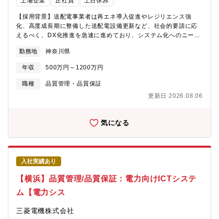
上場企業
正社員
土日休み
していただくことを期待しています。【配属先/組織のミッショ
質管理から担当していただき、習熟度合に合わせ担当する担当製
ン】■AI・クラウドソリューション部ＡＩ、及びクラウド等を活用
品を拡大していただきたいと考えております。※1案件あたり完遂
【採用背景】送配電事業者は再エネ導入促進やレジリエンス強
したサービスの企画・構築・運用・保守■クラウド企画・移行推進
までの期間としては概ね1年です。※現状、国内向けが大半です
化、高度成長期に整備した送配電設備更新など、社会的要請に応
プロジェクトグループグループ全体のクラウド活用を推進するた
が、海外を含めたグローバル化を今後進めていきます。※最新の
えるべく、DX化推進を急速に進めており、システム化へのニーズ
めの戦略立案・移行推進、新たなグループクラウドサービスの企
IT技術、通信技術、電力制度の習得が可能です。また折衝能力が
が高い状況にあります。同社は、これまで電力制度改革に対応し
画・構築■クラウド運用・改善グループプライベート/パブリック
勤務地
神奈川県
向上します。★「電力供給システムの開発現場を徹底解明！プロ
たシステム開発を実施しており、顧客からの期待も大きく、受注
クラウドの維持管理、改善【働き方】■残業時間：月平均10時間/
ジェクトME」https://www.mitsubishielectric.co.jp/factory-
規模拡大が見込まれることから、弊部門が担当するシステムの品
繁忙期40時間■出張：有 (ポジションにより、1か月に日帰り出張
年収
500万円～1200万円
projectme/system/report.html【開発ツール・環境・言語】・言
質管理/保証を推進いただける方を募集します。【職務内容】送配
を１～２回）■リモートワーク：有 (週3日程度利用可能)■中途社
語：社内では日本語です。海外対応では英語になります。・プロ
電事業者向け業務/DXシステム開発の品質管理/保証【具体的に
職種
品質管理・品質保証
員の割合：30%
グラミング言語・環境：品質管理業務では必須ではありません
は…】システム開発工事またはソフトウェア改造工事の品質管理/
更新日 2026.08.06
が、Java言語・SQLが中心・開発環境：クラウド、LINUX、
保証を担当していただきます。・設計部門が進める開発に対する
Windows※語学スキルの向上・ITスキルの向上・電気制度の習得
品質の分析/審査、および品質監査部門との連携・設計部門のスキ
にあたっては、OJTに加え各種OFF-JTを各種整備しており、スキ
ル向上に向けた施策推進・部内品質規程の制定/見直し担当する新
気になる
ル向上に利用いただけます。【配属部門】DE開 DE品課＜配属
規システム開発/既存システムソフトウェア改造工事のプロジェク
先ミッション＞【電力デジタルエナジーシステム開発部】・カー
ト概要は以下の通りです。・顧客：送配電事業者、電力事業者が
ボンニュートラルでレジリエントなエネルギー社会の実現・グロ
中心・予算規模：数億円～数十億円・開発期間：0.5年～4年・プ
ーバルレベルでのオープンイノベーションの推進⇒電力デジタル
ロジェクト人員規模：10名～数百名程度主力製品/ソリューション
入社実績あり
エナジーシステム（マイクログリッド、蓄電池システム等）や電
は以下の通りです。・アセットマネジメントシステム・託送料金
力システムのデジタル化をはじめとする電力ICT事業における源流
計算など送配電事業者向けCIS(Customer Information System)関
【横浜】品質管理/品質保証：電力向けICTシステ
活動(市場調査と制度/企画の先取り)、事業開発、各種開発活動、
連システム・配電業務ほか送配電事業者向け業務/DXシステム・電
ム【電力シス
BLEnDer等の製品企画、パートナー戦略の立案、技術提案【品質
力市場向けパッケージ型ソフトウェア開発「BLEnDerR(ブレンダ
管理課】パッケージソフトウェア、通信機器、および、共通イン
ー)」シリーズ・他、担当業務/製品紹介ページ
三菱電機株式会社
フラの品質管理・試験・保守、品質保証【キャリアパスのイメー
https://www.mitsubishielectric.co.jp/ictpowersystem★「電力供