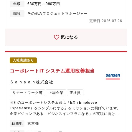
る点もやりがいの一つです。【配属】先端コンピューティング開
クトマネジメントチームの実務担当として、リーダおよびサブリ
コシステムの拡充と技術コミュニティへの貢献【仕事の魅力・や
年収
630万円～990万円
発本部【組織としてのミッション】持続可能なデジタル社会を実
ーダのもとで、工程・リスク・開発課題の管理と推進を中心とし
りがい】スーパーコンピュータ「富岳」を開発した技術者集団と
現すべく、世界トップのテクノロジー開発に挑戦し、新たなテク
た実務を担っていただく役割です。本ポジションでは、日々の開
職種
その他のプロジェクトマネージャー
共に、富士通のパーパス実現と新たなマーケットの創出に取り組
ノロジープラットフォームを創り上げる
発状況を具体的なタスクに落とし込み、管理・推進する現場の要
めます。特に、HPCだけでなく、生成AIをはじめとしたAIをター
更新日 2026.07.26
として活躍いただきます。【具体的な業務内容】・開発工程（設
ゲットに据えながら、富士通の先進技術を活用し、社会に新たな
計・評価・試作・認証等）の進捗状況の把握・整理・各工程のタ
価値を提供することに貢献できます。・HPC/AIなど幅広い分野の
スク・マイルストーンの管理、進捗遅延の早期把握・開発中に発
気になる
知見、ハードウェア部隊と一体となったコデザイン開発が経験で
生する技術的・日程的リスクの洗い出し、整理、管理・開発課題
きます。・OSS（オープンソースソフトウェア）コミュニティや
の登録・更新・対応状況のトラッキング・関係部署と連携した課
海外企業との連携による人脈形成やスキル向上に加え、新たなエ
題解決に向けた調整・フォロー・課題・リスクの影響範囲や優先
コシステムの構築にチャレンジすることができます。【募集背
度整理、必要に応じたエスカレーション・工程移行判定会（フェ
景】生成AIやHPCといった最先端技術領域において、当本部で開
入社実績あり
ーズ移行判定）の準備および運営・リーダ／サブリーダと連携し
発しているCPU「FUJITSU-MONAKAシリーズ」と革新的なアク
た判定資料（進捗・課題・リスク）の作成・判定結果に基づくア
コーポレートIT システム運用改善担当
セラレータを組み合わせた次世代コンピュータシステム向けの新
クション整理、次工程に向けたフォローアップ【個人に期待する
規技術の研究開発、およびNPU向けのソフトウェア開発を推進し
役割やミッション】プロジェクトマネジメントチームの実務担当
Ｓａｎｓａｎ株式会社
ています。この重要な取り組みを加速させるため人材を募集して
として、工程・リスク・開発課題を具体的に管理・推進し、プロ
います。【配属組織】先端コンピューティング開発本部【組織と
ジェクトを前に進めることをミッションとしています。特に、各
リモートワーク可
上場企業
正社員
してのミッション】富岳NEXT向けプロセッサシステムおよび次世
開発フェーズにおける工程移行判定会を主体的に推進し、次工程
代グリーンデータセンターシステムに対応したAI技術を基軸とし
へ進めるための条件整理や論点整理を行い、判定可能な状態を作
同社のコーポレートシステム部は「EX（Employee
た先端ソフトウェアの開発・提供。【会社の魅力】■働き方につい
ることが重要な役割です。進捗・課題・リスクを整理したうえ
Experience）をシンプルにする」をミッションに掲げています。
て ・全社で年間80％以上の在宅勤務活用率。 ・コアタイム無しの
で、関係者の認識を揃え、必要な対応を着実に前に進めていくこ
企業ビジョンである「ビジネスインフラになる」の実現に向けて
フレックスタイム制、子育て、介護、私用問わず私生活に合わせ
とが求められます。リーダおよびサブリーダの方針のもとで業務
全社員が多くの時間を使えるように、無駄なく円滑な従業員体験
た働き方が実現可能。 ・サテライトオフィスは1,900拠点で場所
勤務地
東京都
を進めますが、日常的な工程管理や課題対応については自ら考
や業務体験を提供することを目指しています。【職務内容】経験
を選ばず勤務可。・ドレスコードの自由化や、活き活きと働くた
え、動き、状況を改善していく実行力を期待しています。開発現
や志向に応じて、以下のいずれかまたは複数領域を中心に担当し