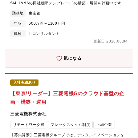
展開推進を行う。 - 広域ネットワーク領域：三菱電機イントラネ
S/4 HANAの同社標準テンプレート)の構築・展開を計画中です。
ット、国内外関係会社接続、取引先接続、クラウド接続、WiFi環
一方、SAPスキル保有者は世界規模で不足しており、M-X活動に
境など - インターネット接続領域：メール送受信機能、Proxy、
勤務地
東京都
おいても要員が不足する見込みです。標準アプリケーション第一
DNS、モバイル接続環境など・下流工程にあたる構築・運用・保
部では、今後長期に渡るM-X活動のため、社内のSAP技術者の体
守などの実務は、三菱電機グループ内のIT関係会社や社外ベンダ
年収
600万円～1100万円
制強化を図りたいと考え、業務DX推進に活躍いただける方を募集
ー・通信キャリアなどへの委託を中心に遂行し、各プロジェクト
いたします。なお、本求人は三菱電機株式会社へ入社後、25年4月
職種
ITコンサルタント
の管理全般を行う。（３）最新技術動向を見据えたネットワーク
1日付設立の「三菱電機デジタルイノベーション株式会社」へ在籍
インフラ全般の刷新検討・構想策定業務DXの推進、各種業務シス
更新日 2026.08.04
出向することが前提となります。新会社の概要は以下のニュース
テムのクラウドシフト/リフト、事業構造や組織再編などに柔軟に
リリースを参照ください。＜DX・IT戦略の推進に向けた新会社設
対応できるネットワークインフラの実現に向けて、ToBe像の検討
立について（2024年11月13日広報発表）＞
気になる
策定、新技術の採用要否見極め、具体的な実装を意識した各ベン
https://www.mitsubishielectric.co.jp/news/2024/1113.html?
ダーの製品・サービスの選定・PoCを行う。●使用言語、環境、ツ
cid=rss【業務内容】・三菱電機及びグループ会社の販売・購買・
ール、資格等Windows OS、主要ネットワーク関連ベンダーの製
生産・計画業務プロセスの標準化(業務分析、要件定義)・上記実現
品/サービス【キャリアパス】ご本人の能力に応じて、(1)小規模案
の為のSAP S/4 HANA・SCPの開発・展開具体的に：MELGIT-
件の担当、(2)1億を超える案件の担当、(3)3億を超える案件の担
入社実績あり
ERP(SAP S/4 HANA・SCP)適用に向けて以下のような業務をご
当や数名のチームのリーダー、(4)業務管理と10名程度のリーダ
担当いただきます。(1)各ビジネスユニット(BU)の業務・システム
【東京/リーダー】三菱電機Gのクラウド基盤の企
ー、(5)管理職、とステップアップしていただきます。ネットワー
の現状調査と革新的な業務・システム像作成とその実現(2)業務改
クインフラ関連の知識と経験を生かしながら、ネットワーク以外
画・構築・運用
革実現のためのFit To Stanndard(標準)分析及び社内業務ユーザの
の分野でご活躍いただく可能性もあります。【配属先/組織のミッ
チェンジマインド醸成(3)対象BUの業務プロセス標準化を実現する
ション】■IT基当社グループの業務DXと持続的な事業成長を支え
三菱電機株式会社
MELGIT-ERP(SAP S/4 HANA・SCP)の開発と適用●使用言語、
るITインフラの企画・構築・運用・保守?■ネットGグループネッ
環境、ツール、資格等SAP S/4 HANA・SCP関連技術【キャリア
トワークインフラの標準化を実現し、業務DXを下支えする安心・
リモートワーク可
フレックスタイム制度
上場企業
パス】業務部門とのセッション（業務要件取り纏め）業務、
安全なネットワークインフラを最小コストで実現する【働き方】■
MELGIT-ERP(SAP S/4 HANA・SCP)の実装業務を担当いただ
残業時間：月平均20-30時間/繁忙期40時間■出張：少 (0~数回/
【募集背景】三菱電機グループでは、デジタルイノベーションを
き、能力次第でグループリーダーや管理職へ昇進。【配属先/組織