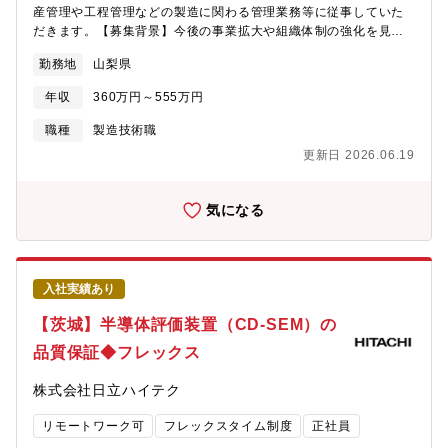
た、フラットな職場の雰囲気で、チーム全体で協力し合いながら
産管理や工程管理などの製造に関わる管理業務等に従事していた
業務を進めることができます。
だきます。【募集背景】今後の事業拡大や組織体制の強化を見据
え、将来的にチームを牽引していただける人材の採用を進めてい
勤務地
山梨県
ます。入社後はまず現場での業務に携わっていただき、チームや
業務への理解を深めながら、段階的にリーダーとしての役割を担
年収
360万円～555万円
っていただくことを期待しています。＜具体的には＞下記のいず
れかの業務を担っていただきます。■単結晶の育成に関わる業務
職種
製造技術職
（原料調製（秤量・混合・成形など）、耐火物加工・組立、単結
更新日 2026.06.19
晶製造装置へのセッティング・操作、など）■単結晶の加工に関わ
る業務（加工装置等を使用した、結晶の切断、研磨、コート、デ
バイス作製、など）■単結晶の検査・評価に関わる業務（ノギスや
気になる
顕微鏡を用いた寸法・外観検査、レーザ・光学機器を用いた光学
評価、X 線装置など用いた品質評価、など）■その他関連業務（上
記業務に使用する電気・機械設備・ユーティリティー設備などの
メンテナンス、化学物質管理を含む安全衛生管理、5S 活動、改善
入社実績あり
活動など）【同社について】携帯電話やパソコンに欠かせない半
導体の検査装置や、がんの診断に使うPET（陽電子放射断層撮
【茨城】半導体評価装置（CD-SEM）の
影）装置に不可欠な光学単結晶と呼ばれる素材があり、そのトッ
品質保証◆フレックス
プメーカーが同社です。半導体検査装置向けでの世界シェアは
95％に達するグロース市場上場企業です。【本ポジションの魅
株式会社日立ハイテク
力】■年間休日127日、土日祝休みとプライベートも充実させるこ
とができます。転勤の心配もなく、安定した環境で働けます。■毎
リモートワーク可
フレックスタイム制度
正社員
年7月に人事考課があり、成果や貢献度に応じて昇給・昇格の機会