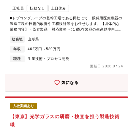
正社員
転勤なし
土日休み
■トプコングループの基幹工場である同社にて、眼科用医療機器の
製造工程の技術的改善や工程設計等をお任せします。【具体的な
業務内容】＜既存製品 対応業務＞(１)既存製品の生産効率向上・
品質向上のためのライン改善対応、治工具設計等(２)既存製品の不
勤務地
山形県
具合対応、トラブルシューティング対応等(３)設計変更等に伴うド
キュメントの改定作業等＜新製品 対応業務＞(１)株式会社トプコ
年収
462万円～589万円
ンの設計・生産技術部門と協力して、新製品のライン設計、試作
対応等(２)新製品ラインで必要となる治工具の設計・製作、作業指
職種
生産技術・プロセス開発
示書等のドキュメント作成等配属先アイケア製造部 EC第一製造
更新日 2026.07.24
技術課（課長級含め10名）同 EC第二製造技術課（課長級含め
10名）
気になる
入社実績あり
【東京】光学ガラスの研磨・検査を担う製造技術
職