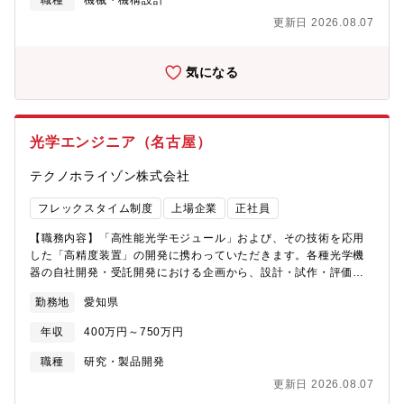
職種
機械・機構設計
の機構部構造設計、技術部と連携した検査装置の設計、制御設計/
更新日 2026.08.07
機械組立と連携した装置開発、専門知識を活かした革新的な構造
設計の開発、お客様と意見交換しながらの装置化検討を行いま
す。装置全体の設計が守備範囲となります。【魅力】 ■自分が設
気になる
計した装置がお客様の現場で稼働する様子を見届けることがで
き、事業貢献を実感できる ■電子設計やソフトウェア開発設計者
と連携したプロジェクト型の業務で幅広いスキルが身につく ■未
経験者も入社後の育成制度により成長可能で、理系学部卒業程度
光学エンジニア（名古屋）
の基礎知識があれば挑戦できる
テクノホライゾン株式会社
フレックスタイム制度
上場企業
正社員
【職務内容】「高性能光学モジュール」および、その技術を応用
した「高精度装置」の開発に携わっていただきます。各種光学機
器の自社開発・受託開発における企画から、設計・試作・評価、
部品、製品といったモノ作りまで、一貫して自社内完結出来るワ
勤務地
愛知県
ンストップ型の開発体制が強みです。光学開発として、医療用、
教育用（例えば弊社の書画カメラ）、セキュリティ用など、多岐
年収
400万円～750万円
に渡る光学系、また、それら光学製品を実現させるための、高精
度な設備開発がメインとなります。配属後は現行製品のブラッシ
職種
研究・製品開発
ュアップはもちろん、これまでの知見を生かして新規プロジェク
更新日 2026.08.07
トの立ち上げに関わっていただく可能性もあります。光学の開発