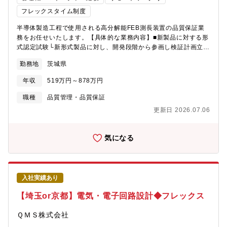
長SEM）について】半導体製造で微細パターンの寸法を計測する
ために使用される、走査型電子顕微鏡の一種となります。当社が
フレックスタイム制度
開発するCD-SEMは、高画質像と高い計測性能が評価され、世界
半導体製造工程で使用される高分解能FEB測長装置の品質保証業
市場で約7割のシェアを維持しています。【配属先】品質保証本
務をお任せいたします。【具体的な業務内容】■新製品に対する形
部 評価解析品質保証部【組織の強み／魅力】世界最先端の製品
式認定試験└新形式製品に対し、開発段階から参画し検証計画立案
の幅広い知識や技術を習得しながら、業務取り纏め役として品質
および、社内認定試験対応└形式認定試験内容として、品質保証部
面で貢献する達成感を味わうことができます。【キャリアパス】■
勤務地
茨城県
内でチームを編成し、市場要求に対する製品の妥当性を確認（性
入社後は現メンバーからのOJTを通じて、出荷検査フローやCD-
能、電気系、機構系、ソフトウェア、寿命、耐環境、技術法令、
SEMの構成・特性を習得いただきます。■その後は、品質保証者と
年収
519万円～878万円
保守性）■量産開始後の出荷試験└出荷製品ごとに、「顧客納入仕
してキャリアを積んでいただくことを想定しております。希望次
様を満足しているか」、「場内検査で合格した製品が据付先でも
第ではエントリー制度を利用し、他職種などへの挑戦も可能で
職種
品質管理・品質保証
問題なく稼働するか」などの検査実施■製品納入後の保守業務└フ
す。【教育／育成支援に関して】キャリア別の教育プランを用意
更新日 2026.07.06
ィールドサービス部門では解決できない技術的なインシデントに
しています。業務遂行にあたり必要な知識を学ぶための外部セミ
対応し、かつ設計・製造部と再発防止策を策定※技術キーワー
ナー等も受けていただくことができます。【働き方】■残業時間
ド・機械系└機械力学・制御・電気系└電気・回路設計(アナロ
20-30時間/月■休日対応 年に数回（休日出勤された場合は必ず代
気になる
グ、デジタル)、電気制御・ソフト系└OS：LINUX、Windows、
休取得）■出張 基本的に無し■夜間対応、呼び出し 無し■フルフ
リアルタイムOS言語：C、C++【入社後お任せする業務】まずは
レックス
担当装置を知っていただくため、出荷試験業務から行っていただ
きます。装置の理解が深まりましたら、形式認定試験や保守業務
入社実績あり
などに従事いただきます。また能力やご希望次第では、海外出
張、駐在などチャレンジできる環境です。【ポジションの魅
【埼玉or京都】電気・電子回路設計◆フレックス
力】・世界最先端の製品を業務取り纏め者として品質面で貢献す
る達成感を味わうことが可能です。・世界最先端の製品の幅広い
ＱＭＳ株式会社
知識や技術を習得できます。・国内外グループ会社含む様々な部