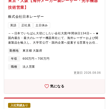
東京・大阪【海外メーカー製レーザー・光学機器
技術営業】
株式会社日本レーザー
英語
正社員
土日休み
～～日本でいちばん大切にしたい会社大賞/年間休日134日～～★
国内最古・最大のレーザー機器商社にて、海外レーザーおよび関
連製品を輸入し、大学官公庁・国内企業へ提案する営業をお任せ
いたします！＜募集背景＞現職メンバーが定年を迎えることに加
勤務地
東京都 大阪府
え、メンバーの退職にあたり新規でメンバーを募集しています。
＜職務内容＞専門商社のセールスエンジニア（技術営業）として
年収
600万円～700万円
お客様の研究開発に役立つ製品を提案販売するやりがいのある業
務です。展示会に積極的に参加しながら新規のお客様（販売先・
職種
法人営業
仕入先の両方）へアプローチします。・顧客との関係構築、提
更新日 2026.08.06
案・顧客と海外メーカーとの橋渡し・顧客への製品トレーニン
グ・海外メーカーへのレポート作成 等※新規メーカーが取り扱
う優良商材を発掘し、お客様へのより良い提案につなげながらメ
気になる
ーカーにもフィードバックしていく一貫した営業スタイルを築く
ことができます。＜お客様先＞大学官公庁の研究者、企業の研究
開発・生産技術・品質管理部門※多様な業界（半導体、医療、材
料加工、研究開発）からのお引き合いをいただいております。＜
入社実績あり
語学を活かせます＞ヨーロッパやアメリカのサプライヤーとのや