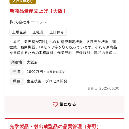
入社実績あり
ェアを誇ります。・これまでに開発した装置は400種類以上。中で
も主力製品の「プリント基板用自動露光装置」は市場からの高い
新商品量産立上げ【大阪】
評価により、販売シェアを拡大中です。・高い技術力、徹底した
顧客志向と品質へのこだわりとが産み出す独創的な製品は、多く
株式会社キーエンス
のお客様から高い評価を頂いております。
上場企業
正社員
土日休み
世界初、業界初が7割を占める 精密測定機器、各種光学機器、顕
微鏡、画像機器、FAセンサ等を取り扱っています。それら新商品
を量産するための工程設計、作業設計、設備設計、部品の量産立
上、製造委託先での基板実装、組立、調整、検査、梱包までの一
勤務地
大阪府
連の生産工程の立上に責任を持ちます。弊社はファブレスです
が、重要な量産技術は社内に保持しており、生産設備は自社で開
年収
1000万円～
※経験に応ず
発しています。【やりがい】・新商品の設計段階から、製造委託
先での量産化、商品出荷までの幅広い業務に 携わることが出来
職種
生産技術・プロセス開発
ます。・開発部門や販売部門、生産部門、購買部門、製造委託
更新日 2025.06.30
先、部品メーカ各社と連携 しながら仕事を進めていくことがで
きます。・キーエンスの特徴である、ファブレス製造、当日出荷
に直接携わることができます。・会社成長に伴う生産規模の拡大
気になる
に応えるため、作業の自動化をはじめとする生産 方法の変化が
急ピッチに進む中で業務に携わることができます。メッセージ
【キャリアパス】・新商品の工程設計から製造現場立上を行う担
当としてだけでなく、量産化 プロジェクトを取りまとめるリー
光学製品・射出成型品の品質管理（茅野）