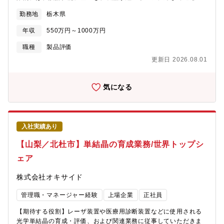
クがあり社会に貢献していることも実感できます。顧客は国内だ
性に応じて、技術エキスパートまたはマネジメント職としてキャ
を持つかをモノで確認する前に仮想段階で検証し、実際に撮影画
けでなく海外にも多数あるため、希望すれば海外出張も多く経験
勤務地
栃木県
リアを形成【働き方】業務内容やプロジェクトの状況に応じて、
像がどのようになるのかまでシミュレーションを行い評価をして
できる環境です。【将来性】ナノインプリントなど、同業他社に
出社とリモートワークを柔軟に組み合わせることが可能です。成
います。特に光学、メカ機構、電気制御（ソフトウェア）の連携
はないジャンルの技術や製品を開発する事で世界でオンリーワン
年収
550万円～1000万円
果創出を重視しながら、自律的に働ける環境を整えています。＜
により、ユーザーの手に渡る際に最高の品質と耐久性を持った製
の存在になり、世界の先端半導体技術をリード頂く事を目指して
転勤の有無＞当面転勤なし
品になるように製品個別に各種調整を行いますが、これらの調整
職種
製品評価
います。・半導体製品の多様化（メモリ、ロジック、イメージセ
のシミュレーション、量産工程における作業性含めて検証してい
ンサー、パワー、パッケージ）・国による半導体産業育成強化の
更新日 2026.08.01
くところが腕の見せ所です。従って部門を超えて協力し合うこと
トレンド市場は拡大傾向です。特に最近は生成ＡＩ拡大に伴い、
が必須である為、自分の担当外の業務の知見も自然と身に付きオ
半導体需要がさらに急増しており、その中でキヤノンは世界技術
ールラウンドな技術技能者に育っていく環境があります。実機組
気になる
の発展に貢献していきます。【キャリアイメージ】・20代の仕事
立をメイン業務としている為、その技能に関してはスキル評価を
例：研修制度が充実していますので、必要な研修があれば受講す
確実に行い国家検定取得を職場としてもサポートし、多くのメン
ることも可能です└チームリーダー/先輩/同僚の指導による、光学
バーが光学機器組み立て特級を取得しています。一方、仮想段階
ユニットの光学設計・30代の仕事例：チームリーダーとして担当
においての検討では、3DCAD上での検討だけでなく複数のパラメ
ユニットの光学設計とりまとめ、後輩育成・40代の仕事例：露光
入社実績あり
ータの最適解をも求める為にAIを活用しての生産性向上も進んで
装置のシステム開発、プロジェクト管理、顧客との各種折衝※そ
きています。キャリアイメージとして、入社後は20代で検証と試
【山梨／北杜市】単結晶の育成業務/世界トップシ
の他、光学技術を深く研究・開発するキャリアパスもあります
作業務を仮想と実機で担当し、30代で試作リーダーとして自部門
【社員の声】露光装置のビジネスを支えるキヤノンの社員たち
ェア
の代表として製品開発に携わり、40代で部門の技術戦略を策定す
（https://global.canon/ja/product/indtech/semicon/50th/people/）
る役割を期待しています。また、経験の浅い人材には、先輩の指
株式会社オキサイド
導や社内研修を通じて技術力を高める機会を提供します。チーム
は製品規模や時期により変動しますが3～7名で構成されており、
管理職・マネージャー経験
上場企業
正社員
各自の専門性を生かしながら、協力して業務を進めます。やりが
いは、自らのアイデアや技術の搭載で、素晴らしい性能を発揮す
【期待する役割】レーザ装置や医療用診断装置などに使用される
る製品を立ち上げたときや、トラブルの真因と対策を期間内に講
光学単結晶の育成・評価、および関連業務に従事していただきま