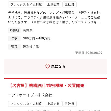
フレックスタイム制度
上場企業
正社員
光学機器、医療機器などの「レンズ・精密部品」を製造する自社
工場にて、プラスチック射出成形機のオペレーターとしてご活躍
いただきます。（※射出成形機とは：溶かしたプラスチックを金
型に流し込んで、製品を形作る機械です）＜具体的な作業のイメ
勤務地
長野県
ージ＞①準備： 原材料（約20～25kgのプラスチックの袋）の運
搬・機械への投入作業、および製品に合わせた金型の設置。※1日
年収
380万円～480万円
に数回、部材を持ち運ぶ作業が発生するため、適度に体を動かし
ながら働きたい方にぴったりの環境です。②成型機の条件設定・
職種
製造技術職
操作：製造計画に合わせ、温度、圧力、スピードなどの数値を機
更新日 2026.08.07
械に入力し、成形スタート。③検査・出荷： 成形された製品の取
り出し、キズや歪みがないかを顕微鏡や測定器を使って確認。④
トラブル対応・メンテナンス： 成形品を見て、数値の微調整を行
気になる
ったり、機械の定期的なメンテナンスを実施したりします。★ 未
経験から一生モノの「国家資格」を！当社ではゼロから経験を積
みながら、「プラスチック成形技能士2級」などの国家資格の取得
を専門的に目指せます。【勤務スタイルについて】生産状況や個
【名古屋】機構設計/精密機械・装置開発
人のスキル習得度合いにより、夜勤勤務（交代制）が発生しま
す。生活リズムを崩しにくいよう、シフトは【2週間ごと】の交代
テクノホライゾン株式会社
を想定しています。シフト例： 1日～14日は「昼勤」、15日～28
日は「夜勤」など。募集部署：光学製造部
フレックスタイム制度
上場企業
正社員