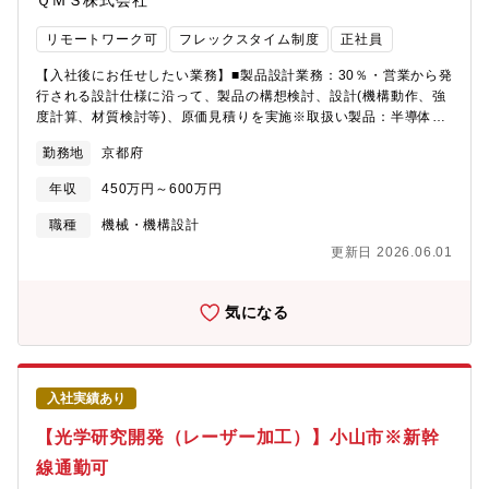
ＱＭＳ株式会社
精密光学技術とデジタル技術を活かし、グローバルに展開するメ
ーカーです。主に「ヘルスケア」「スマートインフラ」「精密農
リモートワーク可
フレックスタイム制度
正社員
業」の3つの事業領域で、最先端のソリューションを提供していま
す。1. ヘルスケア事業眼科・検眼機器やデジタルイメージング技
【入社後にお任せしたい業務】■製品設計業務：30％・営業から発
術を活用し、眼科医療や視力検査の分野で革新的な製品を開発。
行される設計仕様に沿って、製品の構想検討、設計(機構動作、強
世界中の医療機関で使用されており、眼の健康維持や病気の早期
度計算、材質検討等)、原価見積りを実施※取扱い製品：半導体の
発見に貢献しています。※主に先進国を中心に導入されていま
ICソケット、検査治具等〈工程〉１．基本設計既存製品の横展開
勤務地
京都府
す。2. スマートインフラ事業測量・建設向けの自動化技術や位置
(軽微な形状変更)製品の設計。まずはここを対応いただき、設計技
情報システムを提供し、インフラ整備の効率化や省人化を支援。
術力を向上します。1～2年程度のOJTで一人立ちできます。２．
年収
450万円～600万円
自動制御システムを活用したスマート建設技術により、持続可能
応用設計顧客の要望を具現化する設計。既存製品も参考にできま
な社会の実現に貢献しています。※主に発展途上国に導入されて
すが、設計者の采配で一から設計できます。基本設計が身に付い
職種
機械・機構設計
います。3. 精密農業事業GPSやセンサー技術を活用したスマート
た後に随時対応いただきます。※設計の基礎知識、CAD操作方
更新日 2026.06.01
農業機器を提供し、農業の生産性向上や環境負荷の軽減をサポー
法、設計要件などは社員が丁寧に教育しますので、興味、やる気
ト。食糧問題の解決に向けて、世界の農業現場で活用されていま
があれば経験は不要です。■図面作成業務：50％設計情報を基に、
す。
組立図・部品図をCADで製図します。■製品開発業務：10％顧客
気になる
提案用途の新しい製品、機構を開発する為に、試作、評価、解析
を行います。■受注案件手配業務：10％顧客の注文書を基に、生産
管理Tへ手配書を発行します(事務作業)。他部門、協力会社、お客
様、営業メンバーとの打合せも発生いたします。【将来的にお願
入社実績あり
いしたい業務】従来のICソケットのみの提供だけでなく、周辺機
材を取り入れる予定です。■検査装置/システムの開発・内製もし
【光学研究開発（レーザー加工）】小山市※新幹
くは協力会社との協業で、装置及び電子制御システムの開発の実
線通勤可
施、進捗管理を行います。・メカトロニクスにおける、ハード(メ