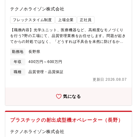
ダーなども適性に応じて歩んでいくことが 可能です。【メッセ
ージ】・自由に意見が言いやすく、主体性が発揮できる職場で
テクノホライゾン株式会社
す。・何事にも責任感を持って前向きに取り組み、 新しいスキ
ル・知識を取り込みながら成長し続けたい方の応募をお待ちして
フレックスタイム制度
上場企業
正社員
います。
【職務内容】光学ユニット、医療機器など、高精度なモノづくり
を行う?野の工場にて、品質管理業務をお任せします。問題が起き
てからの対処ではなく、「どうすれば不具合を未然に防げるか」
という仕組みづくりと運用管理をメインにお任せしたいと考えて
勤務地
長野県
います。設計、製造、営業、そしてお客様やサプライヤー。あら
ゆる関係者とコミュニケーションを密に取りながら、製品の品質
年収
400万円～600万円
をコントロールしていただきます。【具体的な業務内容】・不具
合の未然防止（品質管理業務）: 生産時における、工程上のリスク
職種
品質管理・品質保証
予測と対策立案・関係各所との折衝・調整: お客様からの品質に関
更新日 2026.08.07
する要望のヒアリング、および社内（設計・製造・営業）へのフ
ィードバックと調整・品質データの分析・管理: 日々の製造データ
から、不具合の予兆がないかの確認・外部視察・品質指導: 部品を
気になる
製造いただく協力会社様へ足を運び、工場監査の実施、製造工程
のチェックや「もっと不良を減らすための」改善提案・意見交換
を実施・ISO監査に向けた社内サポート:社内の各部署（設計や製
造など）がルール通りに仕事を進められているか、定期的にヒア
プラスチックの射出成型機オペレーター（長野）
リングや事前確認を実施・不具合発生時の進行管理: 万が一、製品
に不具合が発生した際は、お客様、営業、開発、製造といった関
テクノホライゾン株式会社
係各所をつなぐ「司令塔」として動いていただきます