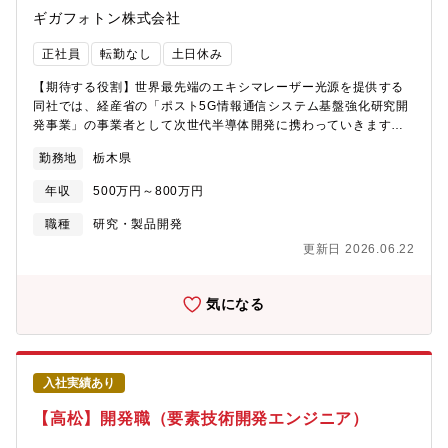
カ)とソフト(制御)の仕組み理解と採用の提案や設計を行います。■
ギガフォトン株式会社
上記分野におけるマネジメント（本人の希望と適性による）【配
属先】Testsolution 営業技術グループ■人数 8名■内訳 グルー
正社員
転勤なし
土日休み
プ責任者： 40代男性 正社員：男性 8名(20代 3名/40代 3名/50
代 1名/60代 1名)※現職のメンバー5名も本ポジションと同様の業
【期待する役割】世界最先端のエキシマレーザー光源を提供する
務を実施しております。ご本人の適性や業務量に併せてフォロー
同社では、経産省の「ポスト5G情報通信システム基盤強化研究開
しながら共に業務を進めていく予定です。※勤務地は基本的に京
発事業」の事業者として次世代半導体開発に携わっていきます。
都オフィスですが、入社者のスキルによっては導入教育、業務研
次世代の半導体技術として注目を集める、半導体の積層化に関わ
修等で一時的に川口本社への勤務をしていただく可能性がござい
勤務地
栃木県
る研究開発職の募集となります。【職務概要】■自社の半導体露光
ます。※京都オフィスは新設したばかりのため、ローテーション
用光源の光学モジュールの設計、開発をお任せします■シミュレー
で京都に1名はメンバーが在中する予定です。【組織について】■
年収
500万円～800万円
ション、原理確認試験、詳細設計、評価、量産化のスキルが必要
サポートし合う姿勢のメンバーが多く、会話をしながらチームで
とされます【詳細】■Zemaxを使用しての光学モジュールの設計、
職種
研究・製品開発
業務を進めることが可能です。またやりたいと思うことに挑戦で
公差解析の実施■公差解析の性能の評価■MATLAB、Pythonを用い
きる環境です。【魅力】■ほぼ内製（設計は外注ほぼなし）、製造
更新日 2026.06.22
た波動光学シミュレーションの実施■試験計画の立案※大学機関と
は外部委託→製造場所は近場が多いため加工現場が見やすい。■業
連携し研究開発も行っていただきます。【業務の進め方】■2週間
務の分業化は基本行っておらず、”企画/開発→顧客提案→製品構想
に1度、Teamsまたは対面で課のミーティングを行っており、全体
気になる
→製品設計→作図/見積もり→工法検討(生産技術)→製作”の一連の
の業務内容や進捗の共有をしています■各個人の状況は、週報を作
流れについて、全てを一人で経験することが可能です。そのため
成することで管理職が確認できる状態にしているため、的確なア
守備範囲の広いエンジニアとなる為のスキルアップを図る環境と
ドバイスが得られる体制です■Excelでタスクやスケジュールの管
して優れている職場と言えます。【募集背景】増員事業拡大に伴
理をしています【魅力】■半導体露光用光源レーザの光学性能を改
いエンジニアリソース補充のため【働き方】■フレックス (コア
入社実績あり
善するためのシミュレーション、実機試験から具体的な対策立案
タイム：10:00~15:00)■原則出社※スポットでの利用は可能です
を行い、設計、評価、量産展開、市場不具合対応まで一気通貫で
【高松】開発職（要素技術開発エンジニア）
が上長の承認が必要になります。【キューエムエス株式会社と
経験できます■世の中で使用されるスマートフォンやパソコンの製
は】■精密プラスチック加工により、自動車/半導体/通信/ライフサ