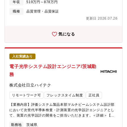
価解析品質保証部■部人数 118名※現場の負担を下げるため、新
年収
519万円～878万円
保守性）■量産開始後の出荷試験└出荷製品毎に、「顧客納入仕様
しい技術や手法（AIによる画像判定、統計的品質管理など）を取
を満足しているか」、「場内検査で合格した製品が据付先でも問
り入れ、既存業務をバージョンアップさせ、効率を上げていくの
職種
品質管理・品質保証
題なく稼働するか」などの検査■製品納入後の保守業務└フィール
に積極的な環境です。【働き方】■リモートワーク可 （出社メイ
更新日 2026.07.26
ドサービス部門では解決できない技術的なインシデントに対応
ン）■残業時間 30時間程度/月、多い月で45時間■休日対応 年
し、かつ設計・製造部と再発防止策を策定※上記業務ごとにチー
に数回（休日出勤された場合は必ず代休取得）■出張 国内：半年
ムのようなイメージで分かれておりますので、いずれかをメイン
に1回（1泊程度）海外：1年に1回程度（滞在は1週間程度）■夜間
気になる
業務として担当いただく予定です。（状況に応じて他業務を担当
対応・呼び出し 無■フルフレックス【教育・育成支援】キャリア
いただくこともございます）※技術キーワード・機械系└機械力
入社者向け育成プログラム、階層別研修、集合研修、外部講座受
学・制御・電気系└電気・回路設計(アナログ、デジタル)、電気制
講による自己開発（費用会社負担）など
御・ソフト系└OS：LINUX、Windows、リアルタイムOS言語：
入社実績あり
C、C++【入社後お任せする業務】まずは担当装置について知って
いただくために出荷試験業務から実施し、装置の理解が深まり次
電子光学システム設計エンジニア/茨城勤
第、形式認定試験や保守業務などに従事いただきます。また能力
務
やご希望次第では、海外出張や駐在などにチャレンジできる環境
です。【ポジションの魅力】■世界最先端の製品を業務取り纏め者
株式会社日立ハイテク
として品質面で貢献する達成感■世界最先端の製品の幅広い知識や
技術の修得■国内外のグループ会社を含めた様々な部署、人達との
リモートワーク可
フレックスタイム制度
正社員
交流による人脈形成■北米、欧米、アジアなど海外拠点とのやり取
りを通じたグローバル人財としての成長【採用背景】高分解能
【業務内容】評価システム製品本部マルチビームシステム設計部
FEB測長装置は、半導体製造メーカーなどへの納入台数が毎年増
において次世代半導体検査・計測装置の光学設計エンジニアとし
加しており、顧客へ提供する製品・サービス品質を高め、品質保
て、装置の光学設計の開発をご担当いただきます。＜詳細＞【光
証体制の強化することを目的に、「私たちは、社会やお客さまの
学設計エンジニアとは】半導体検査・計測装置で、半導体ウェハ
真の課題を正しく知り、解決策を提供し続けることで、持続可能
勤務地
茨城県
上のデバイスなど観察するための光源に電子を用いた電子光学系