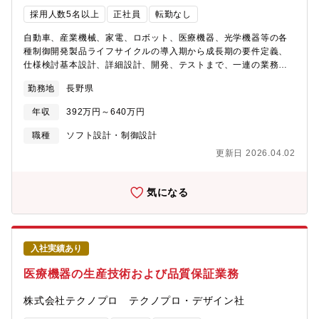
す。【キューエムエス株式会社とは】■精密プラスチック加工によ
採用人数5名以上
正社員
転勤なし
り、自動車/半導体/通信/ライフサイエンスなどの幅広い領域に製
品を提供するエンプラスのグループ会社です。■製品開発のスピー
自動車、産業機械、家電、ロボット、医療機器、光学機器等の各
ドアップのニーズに即応するために設立されました。■主に2つの
種制御開発製品ライフサイクルの導入期から成長期の要件定義、
事業、AV機器・OA機器・光学機器・電子機器制御機器・自動車・
仕様検討基本設計、詳細設計、開発、テストまで、一連の業務を
通信機器などの開発試作サポート、デバイス開発支援ソケット／
適正に応じ、お任せいたします。プロジェクトとして設計の一連
パネル（セル）点灯検査用ソケットの設計製作を行っておりま
勤務地
長野県
の業務を経験できますので、先端の技術に関わりご自身の能力を
す。■誰もが知っているような国内大手メーカーを中心に、あらゆ
高める事ができます。使用言語：Ｃ＋＋／Ｃ言語※実機を伴わな
る業界にコネクションを持っている試作専業企業でもございま
年収
392万円～640万円
い場合、在宅での勤務を希望する場合も相談に応じます。
す。■弊社が扱う樹脂成形による試作部品の製造を通じて、自動
職種
ソフト設計・制御設計
車・医療・家電など多様な業界の製品開発を支えています。
更新日 2026.04.02
気になる
入社実績あり
医療機器の生産技術および品質保証業務
株式会社テクノプロ テクノプロ・デザイン社