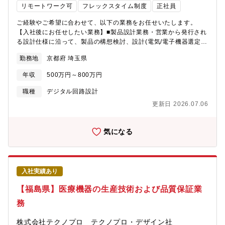
署、人達との交流による人脈形成が可能です。・北米、欧米、ア
リモートワーク可
フレックスタイム制度
正社員
ジアなど海外拠点とのやり取りを通じたグローバル人財としての
成長を実感できます。【募集背景】高分解能FEB測長装置は、半
ご経験やご希望に合わせて、以下の業務をお任せいたします。
導体製造メーカーなどへの納入台数が毎年増加しております。顧
【入社後にお任せしたい業務】■製品設計業務・営業から発行され
客へ提供する製品・サービス品質を高め、品質保証体制を強化す
る設計仕様に沿って、製品の構想検討、設計(電気/電子機器選定、
ることを目的に、「私たちは、最先端分野でお客様の飛躍と成長
回路設計、テスト解析)、原価見積りを実施※取扱製品：半導体系
勤務地
京都府 埼玉県
をお手伝いします」という日立ハイテクミッションの志をもつ新
デバイスの検査キット、評価ボード、ICソケットの付随製品(基板
たな仲間を募集します。【配属先】品質保証本部 評価解析品質
等)〈工程〉１．基本設計顧客の評価装置(キット)の過去モデルの
年収
500万円～800万円
保証部■人数内訳・評価解析品質保証部 118名・高分解能FEB測
改造要求に対して、電気/電子回路の設計を対応いただきます。
長装置担当 27名（平均年齢44歳 最年長58歳、最年少28歳)※現
２．応用設計顧客の抽象的な要望に対して、具体的な提案をする
職種
デジタル回路設計
場の負担を下げるため、新しい技術や手法（AIによる画像判定、
為の設計を対応いただきます。※電気回路に詳しいエンジニア1
更新日 2026.07.06
統計的品質管理など）を取り入れ、既存業務をバージョンアップ
名、及び外部コンサルの助言があり、設計技術力を高めながら業
させ、効率を上げていくのに積極的な環境です。【働き方】■リモ
務を進められます。※電気関連の製品設計/製作を委託している協
ートワーク可能（基本出社になります）■残業時間 30時間程度/
力会社との協業作業もあります。■機械設計業務（１で工数が埋ま
気になる
月、多い月で45時間■休日対応 年に数回（休日出勤された場合は
らない場合）機械の基本設計を対応いただきます。※設計の基礎
必ず代休取得）■出張 国内出張：半年に1回（1泊程度）
知識、CAD操作方法、設計要件などは社員が丁寧に教育しますの
海外出張：1年に1回程度（滞在は1週間程度）■夜間対応、呼び出
で、興味、やる気があれば経験は不要です。■製品開発業務顧客提
し 無し■マイカー通勤可能※通退勤の時間帯には15~20分程度の
案用途の新しい製品、機構を開発する為に、試作、評価、解析を
入社実績あり
間隔で日立グループ巡回バスも運行しています。【教育・育成支
行います。■受注案件手配業務顧客の注文書を基に、生産管理Tへ
援】キャリア入社者向け育成プログラム、階層別研修、集合研
手配書を発行します(事務作業)。他部門、協力会社、お客様、営業
【福島県】医療機器の生産技術および品質保証業
修、外部講座受講による自己開発（費用会社負担）など
との打合せが発生いたします。【将来的にお願いしたい業務】従
務
来のICソケットのみの提供だけでなく、周辺機材を取り入れる予
定です。■検査装置/システムの開発・内製もしくは協力会社との
株式会社テクノプロ テクノプロ・デザイン社
協業で、装置及び電子制御システムの開発の実施、進捗管理を行