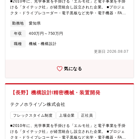
■2010年に、光学事業を手掛ける「エルモ社」と電子事業を手掛
ける「タイテック社」が経営統合し設立された企業。 ■プロジェ
クタ・ドライブレコーダー・電子黒板など光学・電子機器・FA機
器の開発・製造・販売をグローバルに展開。【仕事の内容】精密
勤務地
愛知県
機械・装置の機構部分設計を担当いただきます。駆動部を伴うメ
カ設計から装置全体の設計まで幅広く対応。電子設計やソフトウ
年収
400万円～750万円
ェア開発者と連携しながらプロジェクトを推進していきます。
【具体的には】3DCADを使用した精密機械・装置の機構設計業務
職種
機械・機構設計
を中心に、駆動部を伴うメカ設計から装置全体の設計まで担当い
更新日 2026.08.07
ただきます。電子設計やソフトウェア開発者と連携しながらプロ
ジェクトを推進し、試作評価業務も含めて一貫した開発に携わっ
ていただきます。【魅力】 ■自分が設計した装置がお客様の製造
気になる
現場で実際に稼働するところまで見届けることができ、目に見え
る形でお客様の事業に貢献できる実感を持てます ■未経験からで
も入社後の育成制度により成長できる環境が整っています ■電子
設計やソフトウェア開発者との連携により幅広い技術に触れるこ
【長野】機構設計/精密機械・装置開発
とができます
テクノホライゾン株式会社
フレックスタイム制度
上場企業
正社員
■2010年に、光学事業を手掛ける「エルモ社」と電子事業を手掛
ける「タイテック社」が経営統合し設立された企業。 ■プロジェ
クタ・ドライブレコーダー・電子黒板など光学・電子機器・FA機