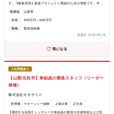
じ、計画通り上市できユーザーの評価を得られることにありま
す。【募集背景】新規プロジェクト開始のための増員です。半導
す。≪募集背景≫現在、写真はスマートフォンでいつでも誰でも
体の検査装置に使用するレーザ装置の中核部品となる光学単結晶
撮影できるようになりましたが、カメラは廃れていく訳では無
勤務地
山梨県
やがん検査など医療用診断装置等に使用されている放射線検出用
く、動画撮影との融合、更にはVFXデータを持ち視覚効果と合わ
単結晶、および、レーザ機器を開発・製造している会社です。世
せた撮影と言った技術革新も進んできています。一方XR（VR、
年収
390万円～600万円
界の先進企業に製品を提供しています。＜具体的には＞下記のい
AR）と言った新たな出力機器も台頭してきており、さらなる成長
ずれかの業務を担っていただきます。◇単結晶の育成に関わる業
職種
製造技術職
が期待されている業界です。私たちの部門では、EOSR向けの交
務└原料調製（秤量・混合・成形など）、耐火物加工・組立、単結
換レンズや放送レンズの開発だけでなく、光学をベースとした未
更新日 2026.06.19
晶製造装置へのセッティング・操作、など◇単結晶の検査・評価
踏の市場開拓にも挑戦しています。また設計性能の高い製品を生
に関わる業務└ノギスや顕微鏡を用いた寸法・外観検査、レーザ・
み出す技術力だけでなく、製品を多様な環境で高品質に生産する
光学機器を用いた光学評価、X線装置など用いた品質評価、など◇
気になる
ためのプロセス最適化にも力を入れています。他社にはないキヤ
その他関連業務└上記業務に使用する電気・機械設備・ユーティリ
ノンの強みは、長年の経験と技術の蓄積から生まれた製品開発の
ティー設備などのメンテナンス、化学物質管理を含む安全衛生管
深化にあり、特に、生産性を早期の段階から考慮したコンカレン
理、5S活動、改善活動 など【同社について】携帯電話やパソコ
トな開発スタイルは独自のものです。各種測定装置や治工具、各
ンに欠かせない半導体の検査装置や、がんの診断に使うPET（陽
種シミュレーションやそのツールにおいては世の中にないものは
入社実績あり
電子放射断層撮影）装置に不可欠な光学単結晶と呼ばれる素材が
自社技術の活用により自社生産/開発し、精度の高い設計と製造工
あり、そのトップメーカーが同社です。半導体検査装置向けでの
【山梨/北杜市】単結晶の製造スタッフ（リーダー
程を確立させています。このような環境で働くことは、社員個々
世界シェアは95％に達するグロース市場上場企業です。【本ポジ
の成長とともに、事業の未来に貢献できる点で「やりがい」を感
候補）
ションの魅力】■年間休日127日、土日祝休みとプライベートも充
じることができます。
実させることができます。転勤の心配もなく、安定した環境で働
株式会社オキサイド
けます。■毎年7月に人事考課があり、成果や貢献度に応じて昇
給・昇格の機会があります。成長を実感しながらキャリアを築け
管理職・マネージャー経験
上場企業
正社員
る環境が整っています。■各種手当や福利厚生が充実しており、社
員一人ひとりが安心して働ける職場環境を提供しています。ま
【期待する役割】シンチレータ単結晶の製造や生産技術および生