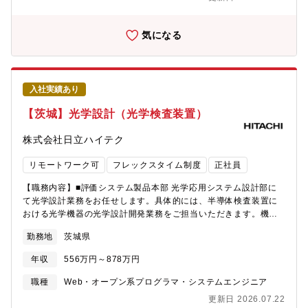
し、顧客の担当者と直接協議しながら課題をクリアし、完遂する
ミッションを含みます。そのため、ある程度の英会話能力が必要
です。また、新規技術の導入に向けた調査活動も積極的に参画い
気になる
ただくことが可能です。【配属部署】クリエイティブ・テクノロ
ジー事業部門 事業開発統括部 技術開発部 光学技術開発部
【キャリアプラン】新しい技術開発を担当する部署の中で役職を
担い、社内でステップアップされていくことを期待しています。
入社実績あり
【本ポジションの魅力】光学の分野で、No.1、Only 1の製品開発
に取り組むことができます。ご自身のアイデアを企画立案し、自
【茨城】光学設計（光学検査装置）
由度の高い開発体制を構築できます。多数のスペシャリストと議
論を重ね、遣り甲斐を感じられます。
株式会社日立ハイテク
リモートワーク可
フレックスタイム制度
正社員
【職務内容】■評価システム製品本部 光学応用システム設計部に
て光学設計業務をお任せします。具体的には、半導体検査装置に
おける光学機器の光学設計開発業務をご担当いただきます。機
械、電気、ソフトウェアの開発部隊とも連携しながら、レンズを
勤務地
茨城県
初めとする光学素子の仕様検討から設計指示までをお任せしま
す。またご経験に応じて、光学シミュレーション等の活用、サプ
年収
556万円～878万円
ライヤと協力してのレーザー開発、レーザー照明光学系設計、検
出光学系設計、自動焦点システム設計、波面制御技術開発、高速
職種
Web・オープン系プログラマ・システムエンジニア
光変調素子開発等もお任せします。将来的には設計業務を取り纏
更新日 2026.07.22
める管理職として技術開発・製品開発などにより組織を牽引する