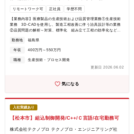
います。・メカトロニクスにおける、ハード(メカ)とソフト(制御)
リモートワーク可
正社員
学歴不問
の仕組み理解と採用の提案や設計を行います。■上記分野における
マネジメント（本人の希望と適性による）【業務で使用するシス
【業務内容】医療製品の生産技術および品質管理業務①生産技術
テム】・事務一般：Microsoft-office・受注処理関連：Dr.、
業務 3D-CADを使用し、製造工程改善に伴う治具設計等の業務
MESLINK・設計関連：2D-CAD AutoCAD、3D-CAD
②品質問題の解析～対策、標準化 組み立て工程の効率化などを
solidworks・解析関連：solidworks-simulation、ANSYS、
行います。③次期新製品の立ち上げ業務 生産ラインの工程設計
MARC"【配属先】Testsolution 営業技術グループ■人数 8名■内
勤務地
福島県
業務、生産工程～設備導入の業務。
訳 グループ責任者： 40代男性 正社員：男性 8名(20代 3名/40
代 3名/50代 1名/60代 1名)※埼玉本社での配属も可能です。希望
年収
400万円～550万円
勤務地への配属となります。※京都オフィスは新設したばかりの
職種
生産技術・プロセス開発
ため、ローテーションで京都に1名はメンバーが在中する予定で
す。【組織について】■サポートし合う姿勢のメンバーが多く、会
更新日 2026.06.02
話をしながらチームで業務を進めることが可能です。またやりた
いと思うことに挑戦できる環境です。【募集背景】増員 事業拡
気になる
大に伴いエンジニアリソース補充【魅力】■ほぼ内製（設計は外注
ほぼなし）、製造は外部委託しております。製造場所は近場が多
いため加工現場が見やすい環境です。■業務の分業化は基本行って
おらず、”企画/開発→顧客提案→製品構想→製品設計→作図/見積
もり→工法検討(生産技術)→製作”の一連の流れについて、全てを
入社実績あり
一人で経験することが可能です。守備範囲の広いエンジニアとな
【松本市】組込制御開発/C++/Ｃ言語/在宅勤務可
る為のスキルアップを図る環境として優れている職場と言えま
す。【働き方】■フレックス (コアタイム：10:00~15:00)■原則
株式会社テクノプロ テクノプロ・エンジニアリング社
出社※スポットでの利用は可能ですが上長の承認が必要になりま