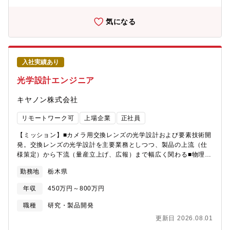
存在へと成長していただきたいと考えています。●変更の範囲会社
の定める業務【担当装置例】■同社は半導体検査装置において電子
気になる
線やレーザーなどを使用した精密な表面検査技術を持っており、
当部署ではこのうち特に光学のコア技術をもとにした次世代検査
装置の開発を担っています。光を使用することによりスピーディ
な検査が可能となるため、半導体製造工程においてなくてはなら
入社実績あり
ない装置の一つとなっています。◆暗視野式ウェーハ欠陥検査装
置（DIシリーズ）◆暗視野式ウェーハ欠陥検査装置 DI4600日立
光学設計エンジニア
暗視野式ウェーハ欠陥検査装置 DI2800回路パターン付きシリコ
ンウェーハ上に存在する異物や欠陥を検査する装置です。レーザ
キヤノン株式会社
ーを当てて散乱光を検知し、ウェーハ上にある異物（ごみ）や
様々な欠陥（パターン形成不良等）を高感度かつ高速に検査しま
リモートワーク可
上場企業
正社員
す。ラインセンサにて取得した2次元画像を処理し、正常パターン
から欠陥のみを高精度に検出することができます。◆ウェーハ表
【ミッション】■カメラ用交換レンズの光学設計および要素技術開
面検査装置（LSシリーズ）◆ウェーハ表面検査装置 LSシリーズ
発。交換レンズの光学設計を主要業務としつつ、製品の上流（仕
パターンのない鏡面シリコンウェーハ上に存在する異物や欠陥を
様策定）から下流（量産立上げ、広報）まで幅広く関わる■物理現
検査する装置です。レーザーを当てて散乱光を検知し、パターン
象に興味を持ち探求心を持って周囲と協力をしながら、自らの手
勤務地
栃木県
を形成する前のウェーハ上にある異物（ごみ）や様々な欠陥（段
で新しい製品を生み出す意欲を持った方■写真、映像は人の人生を
差等）を高感度かつ高速に検査します。最新モデルのLS9300は従
豊かにしてくれる大事な文化です。自らが手がけた製品によっ
年収
450万円～800万円
来よりも高感度の検査を実現し、技術革新賞も受賞するなど、各
て、大事な文化を育み写真を撮りたい人々の思いに応えていきま
方面から高い評価を受けています。これの装置により、半導体デ
しょう【職務内容】私たちの部門ではカメラ用交換レンズ製品の
職種
研究・製品開発
バイスの歩留まり改善に大きく貢献しています。【期待するこ
上流から下流まで製品開発に幅広く関わります。製品開発プロジ
更新日 2026.08.01
と】■半導体ウェーハ検査装置の事業を拡大・成長させるために
ェクトにおいては、■市場分析に基づく魅力的な仕様の提案■メカ/