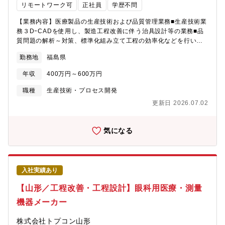
リモートワーク可
正社員
学歴不問
【業務内容】医療製品の生産技術および品質管理業務■生産技術業
務３DｰCADを使用し、製造工程改善に伴う治具設計等の業務■品
質問題の解析～対策、標準化組み立て工程の効率化などを行いま
す。■次期新製品の立ち上げ業務生産ラインの工程設計業務、生産
勤務地
福島県
工程～設備導入の業務。【求める人材像】・自身で考えて推察で
きる方（過去の不具合情報などから原因を考える）。・チームで
年収
400万円～600万円
行うため、協調性や報連相が求められます。・待ちの姿勢ではな
く能動的に行動のできる方
職種
生産技術・プロセス開発
更新日 2026.07.02
気になる
入社実績あり
【山形／工程改善・工程設計】眼科用医療・測量
機器メーカー
株式会社トプコン山形