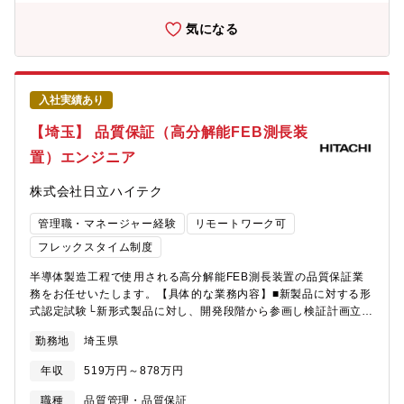
は、顧客の情報や要望を正確かつスピーディに掴み、今後どのよ
電気設計者と協力した交換レンズ製品設計■設計値に基づく仮想試
うな機能・装置が必要になるのかといったR&Dの方向性を明確化
作Sim■製品搭載光学データ作成・検証■量産立上げ円滑化のため
気になる
した上で、それをモノ・コトとして実現していくことが重要だと
のフォロー■製品販促のための広報活動まで幅広く担当いたしま
考えています。【企業・仕事の魅力】■市場性が極めて高く、技術
す。一つの製品プロジェクトにおいて光学設計者として関わる人
の進化スピードが早い半導体業界においてシェアを伸長している
数は多くありません。担当する領域は幅広いですが、そうである
同社において、高機能・高精度が求められる最先端技術を学びな
からこそより一層技術者としての成長が見込めます。また自分が
入社実績あり
がら、さらなる技術開発を追求することができます。また、現在
担当した製品と胸を張って言える環境にあります。要素開発にお
のあらゆる産業の根幹である半導体を検査、計測する装置を開発
いては、社内外の他部門と連携し、技術を製品搭載レベルまで仕
【埼玉】 品質保証（高分解能FEB測長装
することで、広く社会貢献に携わることができます。技術者にと
上げていきます。私たちは光学技術者として技術の要求仕様を数
置）エンジニア
ってはこの上ない環境だと思います。【採用背景】■同社装置は大
値化し開発を推進する役割を担います。【募集背景】■交換レンズ
手顧客に納入をされており高い評価を頂いています。半導体業界
システムは、写真を思い通りに撮りたい人々の要求に応えるシス
株式会社日立ハイテク
全体が弛まぬ技術革新により、半導体デバイスの高性能化を続け
テムです。スマートフォンの普及により、誰でも簡単に写真や映
ていく中、「より微細な欠陥を検出したい」「よりスピーディに
像を撮れる時代になり、写真映像文化は急速に広がりました。そ
管理職・マネージャー経験
リモートワーク可
ウェーハを検査したい」といった顧客の高度な要求に対しても、
の様な中で、もっと思い通りに写真・映像を撮りたいという人々
同社は更に技術を磨き、その声に応えていくことが必要です。■そ
の要求もあり、業界としては堅調な成長を続けています。その様
フレックスタイム制度
こで技術者の人財を強化し、我々としても技術革新を進め、顧客
な中でキヤノンは様々な人々の要求に応える世界初の製品を世の
半導体製造工程で使用される高分解能FEB測長装置の品質保証業
の要求・期待に応える・超えるモノ・コトを提供することによっ
中に送り出してきました。私たちは常にお客様の撮影領域の拡大
務をお任せいたします。【具体的な業務内容】■新製品に対する形
て、顧客のモノづくりを支えるベストパートナーであり続けるこ
を考えており、その姿勢をプロカメラマンを始めとする多くのお
式認定試験└新形式製品に対し、開発段階から参画し検証計画立案
とを目標としています。【日立製作所の研究所群とのかかわり】■
客様に評価頂いております。■技術力を評価されるキヤノンの中に
および、社内認定試験対応└形式認定試験内容として、品質保証部
光学シミュレーションを駆使した光学システム概念設計や高速・
おいても光学の力は交換レンズのみならずキヤノンの多くの製品
勤務地
埼玉県
内でチームを編成し、市場要求に対する製品の妥当性を確認（性
高精度ステージの要素研究を日立の研究所で行い、製品に繋げる
の競争力の源泉となっています。その様な環境下で働く事で光学
能、電気系、機構系、ソフトウェア、寿命、耐環境、技術法令、
など日立グループとしての強みも発揮しながら開発をしていま
技術者としての大きな成長とキヤリア形成も期待できますしその
年収
519万円～878万円
保守性）■量産開始後の出荷試験└出荷製品毎に、「顧客納入仕様
す。
様な意欲を持っている方を歓迎します。【キヤリアイメージ】20
を満足しているか」、「場内検査で合格した製品が据付先でも問
代：要素開発や製品のフローを一通り経験し、複数の製品の担当
職種
品質管理・品質保証