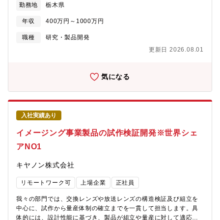
います。それに伴い、半導体検査・計測装置市場も継続的な成長
勤務地
栃木県
nmオーダーの精度で計測し、位置制御する光学系（座標計測、フ
が期待されています。・世界最高性能の半導体検査・計測装置を
ォーカス検出、異物検出の計測システムを設計） ③照明光学系
実現し、グローバル競争で勝ち続けるためには、光学技術の進化
年収
400万円～1000万円
設計:転写ムラ1%以下の転写を実現する、均一光照射光学系（高出
が不可欠です。今後の開発スピードをさらに高めるため、光学設
力光源の高効率化、均一光量分布化の光学設計）【募集背景】半
職種
研究・製品開発
計・開発を担う中核人材の増強を進めています。【組織の強み／
導体/ディスプレイの需要は、通信高速化（5G/6G）、家電製品の
魅力】・半導体検査・計測装置分野は、技術のブレークスルーが
更新日 2026.08.01
IoT化、電気自動車/自動運転の普及、A.I.市場の成長に伴い急拡大
生まれ、高い市場成長が期待される領域です。当社はその最前線
しています。キヤノンでは、この半導体/ディスプレイの生産で最
で、世界最高レベルの性能を実現する製品開発に挑戦していま
重要工程である『回路露光』を担う露光装置を開発・販売し社会
気になる
す。・本職場は、この成長市場の中でグローバル競争を勝ち抜く
の発展に貢献していますが、社会から求められるさらなる高性
ため、新たな技術やアイデアを積極的に取り入れるチャレンジン
能・高機能を実現するために、半導体露光装置/フラットパネルデ
グな開発チームです。既存の概念や慣習にとらわれることなく、
ィスプレイ露光装置の光学システム設計技術者を募集いたしま
革新的な技術の創出に挑戦できるため、エンジニアとして大きな
す。これからも成長を続ける市場で、あなたが培ってきた技術・
やりがいを感じることができます。・さらに、チームメンバーと
入社実績あり
知識を露光装置の機械設計で活かしてみませんか？住みよさラン
協力しながら世界最高性能を目指した製品を開発し、海外のお客
キング常に上位の宇都宮市で、私たちと一緒に活躍していただけ
イメージング事業製品の試作検証開発※世界シェ
様に価値を提供できることも大きな魅力です。自らが開発した技
る方をお待ちしております。【開発体制】5名程度のチームで協力
術や製品が世界中の半導体製造を支えることで、グローバルに活
アNO1
して業務を行いますので、経験が少ない方でも前向きでチャレン
躍している実感を得ることができます。【キャリアパス】●入社後
ジ精神があれば周りから学びながら成長し、業務を習得していく
1～2年半導体検査・計測装置の製品知識・設計フローの習得光学
キヤノン株式会社
ことができます。また、機械・電気・ソフトウェア系の技術者と
ユニットの設計・評価業務を主体的に推進●入社後3～5年開発テー
も連携しながら開発を行うため幅広い知識も身につけることがで
マの主担当として顧客要求の実現をリード光学、制御、システム
リモートワーク可
上場企業
正社員
きます。【やりがい】高精度・大規模装置の開発・設計を通じ
設計など複数の専門分野を横断した開発業務を担当プロジェクト
て、民生品（大量生産品）では味わえない世界最先端の超精密技
リーダーとして開発計画の立案・推進を担い、チームを牽引●将来
我々の部門では、交換レンズや放送レンズの構造検証及び組立を
術を生み出す喜びを感じながら仕事ができます。また、顧客と直
的には装置全体アーキテクチャの構想・設計を担う技術リーダー
中心に、試作から量産体制の確立までを一貫して担当します。具
接会話しながら開発するしますので、顧客から直接フィードバッ
として活躍海外顧客との技術折衝や新規技術開発を主導希望や適
体的には、設計性能に基づき、製品が組立や量産に対して適応性