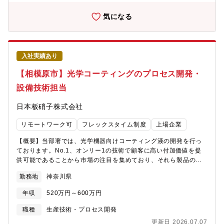
経験は結像系、照明系、レーザー光学系などいずれの分野でも歓
迎します。【募集背景】現在、当社では「結像系（撮像系・投射
気になる
系)」・「照明系」など、保有する複数の光学技術を駆使した、ユ
ニット、及び、高精度生産用設備の開発に注力しています。新し
く、難易度の高い光学製品を実現させていくための技術基盤をさ
らに強固なものにするため、新たな力を募集します。特定の細分
入社実績あり
化された工程のみを担当するのではなく、製品開発の全行程に
「一気通貫」で携わり、光学のプロフェッショナルとして視座を
【相模原市】光学コーティングのプロセス開発・
高めていける環境です。【具体的な業務範囲】※応募時点で全て
設備技術担当
のご経験を満たす必要はありません。・光学設計業務：各種光学
設計の開発・設計・機構設計業務：3DCADを使用したユニット・
日本板硝子株式会社
筐体設計 ・設備開発業務：モノづくりを支える電装機器・制御
ソフト・アプリケーションの開発・設計・試作評価業務：量産化
リモートワーク可
フレックスタイム制度
上場企業
をみすえた光学・機構・設備の多角的な検証【勤務・協力体制】
開発の拠点は自社工場を併設する長野オフィス。プロジェクトに
【概要】当部署では、光学機器向けコーティング液の開発を行っ
より、名古屋や新横浜の技術者とも密に連携し、拠点を越えたチ
ております。No.1、オンリー1の技術で顧客に高い付加価値を提
ーム開発を推進していただきます。
供可能であることから市場の注目を集めており、それら製品の採
用拡大を推進しています。【業務内容】入社後は、プロセス開発
勤務地
神奈川県
グループに加わり、設備と技術の関係部署と連携して、生産およ
び開発の設備設計・企画開発をご担当いただく予定です。またプ
年収
520万円～600万円
ロセス開発グループは、日本国内および海外の顧客拠点への設備
導入も担当しており、所属グループの企画・立案・遂行を担って
職種
生産技術・プロセス開発
いただきます。海外拠点立上げの際には、1～2週間程度海外出張
更新日 2026.07.07