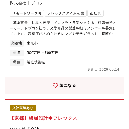
株式会社トプコン
リモートワーク可
フレックスタイム制度
正社員
【募集背景】世界の医療・インフラ・農業を支える「精密光学メ
ーカー」トプコン社で、光学部品の製造を担うメンバーを募集し
ています。高精度が求められるレンズや光学ガラスを、切断から
研磨・検査まで一貫して手掛けるポジション。機械では代替でき
勤務地
東京都
ない“人の技術”が活きる領域で、着実にスキルを磨けます。【業務
内容】光学部品製造の専門チームとして、下記のような工程をお
年収
500万円～700万円
任せします。■光学ガラス研磨を中心とした加工工程ガラスの切
断・荒ずり、砂かけ・精密研磨・芯取り加工※光学機器の性能を
職種
製造技術職
左右する要の工程。熟練技術者のもとで学べる環境のため、未経
更新日 2026.05.14
験からでも安心してスタートできます。■洗浄・検査洗浄作業/目
視・機器による精度検査品質保証の最後の砦として、製品の完成
度を高める重要な役割です。■設備メンテナンス・改善活動・生産
気になる
設備・測定器の点検／手入れ・5S活動（整理・整頓・清掃・清
潔・しつけ）・作業効率・歩留まりを高める改善提案“ただ作る”だ
けでなく、現場をより良くしていく取り組みも高く評価されま
す。【配属部署】本社製造部 部品製造課チームワークが良く、
入社実績あり
技術者として腰を据えて成長していける環境です。【働き方】
■WLBの整った環境で就労頂けます。・フレックスタイム制度：あ
【京都】機械設計◆フレックス
り(コアタイム10:00-15:00)・在宅勤務：週1.2回程度可・年間休
日：128日・入社3年後定着率90％以上【トプコン社の事業内容】