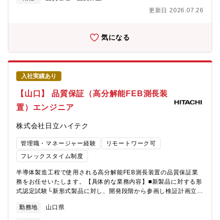
題なく稼働するか」などの検査■製品納入後の保守業務└フィール
を経験します30代：自らの担当製品を持ちながら、設計リーダー
更新日 2026.07.26
ドサービス部門では解決できない技術的なインシデントに対応
として他の設計者の支援や後輩育成も行います40代：光学設計領
し、かつ設計・製造部と再発防止策を策定。※上記業務ごとにチ
域にとどまらず、カメラ用交換レンズ全体の開発を推進する役割
ームのようなイメージで分かれておりますので、いずれかをメイ
として活躍します【教育体制】長年の積み重ねにより光学技術者
気になる
ン業務として担当いただく予定です。（状況に応じて他業務を担
の教育は万全の体制が整っています。近年大学等の教育機関で光
当いただくこともございます）※技術キーワード・機械系└機械力
学設計を学べる機会は多くなく、ほとんどのメンバーが光学に関
学・制御・電気系└電気・回路設計(アナログ、デジタル)、電気制
する知識が無く入社して来ます。そのような状況において入社し
御・ソフト系└OS：LINUX、Windows、リアルタイムOS言語：
て来たメンバーであっても万全の教育体制を経て光学技術者とし
入社実績あり
C、C++【入社後お任せする業務】まずは担当装置について知って
て成長しています。【チーム体制】1製品辺りの開発メンバーは10
いただくために出荷試験業務から実施し、装置の理解が深まり次
人程度の規模になりますが、その中で光学設計者は数人、主担当
【山口】 品質保証（高分解能FEB測長装
第、形式認定試験や保守業務などに従事いただきます。また能力
者は1人です。光学設計者は自らの製品と言える環境です。【同社
置）エンジニア
やご希望次第では、海外出張や駐在などにチャレンジできる環境
について】キヤノンは創業以来80年以上、安定した経営と世界的
です。【ポジションの魅力】■世界最先端の製品を業務取り纏め者
なブランド信頼を築いてきました。プリンター、カメラ、半導
株式会社日立ハイテク
として品質面で貢献する達成感■世界最先端の製品の幅広い知識や
体、医療機器など多岐にわたる事業展開で単一市場に依存せず、
技術の修得■国内外のグループ会社を含めた様々な部署、人達との
グローバルに強固な顧客基盤を持っています。最先端技術への研
管理職・マネージャー経験
リモートワーク可
交流による人脈形成■北米、欧米、アジアなど海外拠点とのやり取
究開発投資と盤石な財務基盤により、市況変化や業界動向にも柔
りを通じたグローバル人財としての成長【採用背景】高分解能
軟かつ力強く対応できる安定企業です。さらに、環境保全や持続
フレックスタイム制度
FEB測長装置は、半導体製造メーカーなどへの納入台数が毎年増
可能性を重視した企業姿勢で、長期的に安心して働ける職場環境
半導体製造工程で使用される高分解能FEB測長装置の品質保証業
加しており、顧客へ提供する製品・サービス品質を高め、品質保
が整っています。現在、世界約180か国以上で事業展開し、従業員
務をお任せいたします。【具体的な業務内容】■新製品に対する形
証体制の強化することを目的に、「私たちは、社会やお客さまの
数は約18万名。企業理念「共生（Kyosei）」のもと、環境・人権
式認定試験└新形式製品に対し、開発段階から参画し検証計画立案
真の課題を正しく知り、解決策を提供し続けることで、持続可能
を尊重した持続可能な社会作りを目指し、最先端技術とソリュー
および、社内認定試験対応└形式認定試験内容として、品質保証部
な社会の実現に貢献します。」という日立ハイテクミッションの
ションで「世界から選ばれ続けるリーディングカンパニー」とし
勤務地
山口県
内でチームを編成し、市場要求に対する製品の妥当性を確認（性
志をもつ新たな仲間を募集します。【配属先】品質保証本部 評
て挑戦を続けています。
能、電気系、機構系、ソフトウェア、寿命、耐環境、技術法令、