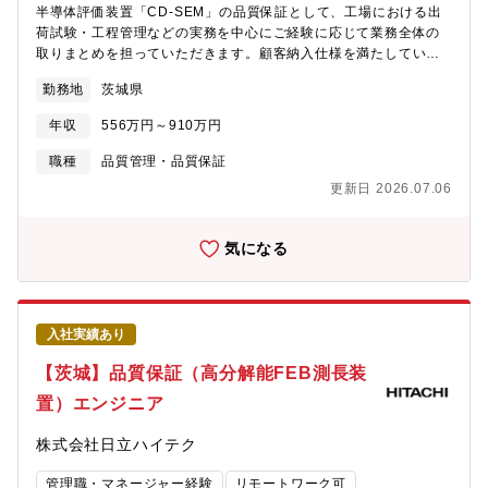
があります。成長を実感しながらキャリアを築ける環境が整って
半導体評価装置「CD-SEM」の品質保証として、工場における出
います。■各種手当や福利厚生が充実しており、社員一人ひとりが
荷試験・工程管理などの実務を中心にご経験に応じて業務全体の
安心して働ける職場環境を提供しています。また、フラットな職
取りまとめを担っていただきます。顧客納入仕様を満たしている
場の雰囲気で、チーム全体で協力し合いながら業務を進めること
か、据付先で安定稼働できるかを装置トータルで確認し、試験結
ができます。
勤務地
茨城県
果の分析・改善活動まで一貫して関わるポジションです。品質面
から生産全体をリードできるやりがいの大きい環境です。【具体
年収
556万円～910万円
的な業務内容】１．量産開始後の出荷試験■測定精度・再現性・安
定性（実際に測ってデータを確認）■各ユニット（ハード／ソフ
職種
品質管理・品質保証
ト）が正常に動作するか・安全面の確認■検査手順書・チェックリ
更新日 2026.07.06
ストに沿って試験を実施■異常や不具合があった場合の切り分け
（装置側か、測定条件か、環境か など）■結果を検査報告書やシ
ステムに記録し、合否判定・出荷可否の決定に関わる■出荷検査工
気になる
程の進捗管理２．生産品から収集したデータの統計的品質管理
（事実情報から要因分析）■工場内の不良データ収集と分析、歩留
まり向上のための改善活動など■品質指標（不良率、検査工数、リ
ードタイムなど）のとりまとめ■設計・製造・サービス部門と連携
入社実績あり
し、品質改善の提案／フィードバック■試験手順の改善・標準化、
マニュアルの更新■報告資料の作成、会議での説明・報告３．その
【茨城】品質保証（高分解能FEB測長装
他■業務全体の取りまとめ■各種会議への出席■他部署（設計・製
置）エンジニア
造・生産管理など）との連携■派遣メンバーへの業務指示・フォロ
ーなど※ご経験に応じお強みが発揮できる業務からお任せしてい
株式会社日立ハイテク
きます。【募集背景】評価装置（CD-SEM）のニーズが増加して
おり、生産拠点拡大に伴う増員募集となります。【CD-SEM（測
管理職・マネージャー経験
リモートワーク可