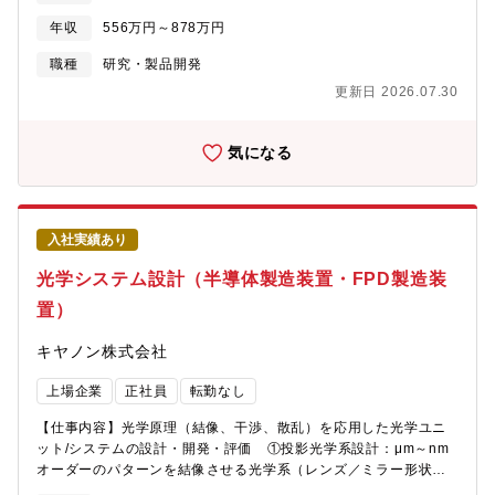
な社会の実現に貢献します。」という日立ハイテクミッションの
と、それをアシストするレーザなどを光源とした光学系を開発設
志をもつ新たな仲間を募集します。【配属先】品質保証本部 評
年収
556万円～878万円
計します。具体的には、①アプリケーションの企画、②光学計算
価解析品質保証部■部人数 118名※現場の負担を下げるため、新
と光学素子の選定、③光学鏡筒の設計、④評価、⑤ソフト仕様、
職種
研究・製品開発
しい技術や手法（AIによる画像判定、統計的品質管理など）を取
⑥認証・認定、⑦量産と現地の対応をします。このように、企
り入れ、既存業務をバージョンアップさせ、効率を上げていくの
更新日 2026.07.30
画、設計、製品化、現地対応までの幅広い領域を、いろいろな分
に積極的な環境です。【働き方】■リモートワーク可 （出社メイ
野のチームメンバーと協力しながら、業務にあたります。【具体
ン）■残業時間 30時間程度/月、多い月で45時間■休日対応 年
的ミッション】特に最初はレーザなどの光学系が主となります。
気になる
に数回（休日出勤された場合は必ず代休取得）■出張 国内：半年
① アプリケーションの企画では、半導体デバイスの欠陥を検出す
に1回（1泊程度）海外：1年に1回程度（滞在は1週間程度）■夜間
る光技術を企画します。② 光学計算と光学素子の選定では、アプ
対応・呼び出し 無■フルフレックス【教育・育成支援】キャリア
リケーションを実現できる、光学系を設計します。③ 光学鏡筒の
入社者向け育成プログラム、階層別研修、集合研修、外部講座受
設計では、光学系を実現するための光学鏡筒を設計します。④ 評
講による自己開発（費用会社負担）など
入社実績あり
価では、設計した光学系を用いて、半導体デバイスの欠陥検出の
有効性を評価します。⑤ ソフト仕様では、半導体検査・計測装置
光学システム設計（半導体製造装置・FPD製造装
で光学系を自動で長期間できるようにソフトの仕様を検討しま
置）
す。⑥ 認証・認定では、産業機器として量産するために、規格対
応や社内認定試験を対応します。⑦ 量産と現地の対応では、量産
キヤノン株式会社
化できる仕組みを構築し、現地での製品サポートを行います。
【採用背景】・マルチビーム検査装置の製品化に伴い、2024年4
上場企業
正社員
転勤なし
月より新しい部署が設立されました。製品化を更に加速するた
め、組織体制を強化したいことからこの度新しい仲間を募集しま
【仕事内容】光学原理（結像、干渉、散乱）を応用した光学ユニ
す。・半導体デバイスの微細化・高集積化に加え、3次元デバイス
ット/システムの設計・開発・評価 ①投影光学系設計：μm～nm
の普及や新たな材料・構造の採用により、電子線技術を活用した
オーダーのパターンを結像させる光学系（レンズ／ミラー形状・
高速かつ高精度な検査・計測技術へのニーズが世界的に高まって
配置最適化、歪なく結像する光学系設計） ②計測光学系設計：