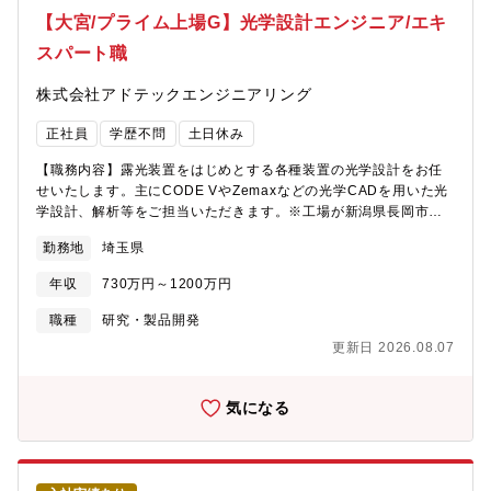
り取りが多くあり、英語を話す機会が多くあります。＜組織構成
【大宮/プライム上場G】光学設計エンジニア/エキ
＞東京本社及び大阪支店のいずれかの配属を予定しています。そ
スパート職
れぞれ取引サプライヤーは異なりますが、レーザー製品及び光学
製品を扱う営業部門です。部長以下メンバーは4～5名所属してい
株式会社アドテックエンジニアリング
ます。＜魅力＞・自由度が高いいわゆるトップダウンなどはな
く、働きやすい環境に魅力を感じて入社を決めた方々が多数で
正社員
学歴不問
土日休み
す。残業も平均10時間以下で柔軟な働き方ができます。・働き方
が柔軟リモートワーク、直行直帰など、個人の裁量に任されてい
【職務内容】露光装置をはじめとする各種装置の光学設計をお任
るためフレキシブルな働き方が可能です。社員のWLBを大切にす
せいたします。主にCODE VやZemaxなどの光学CADを用いた光
る社風があります。
学設計、解析等をご担当いただきます。※工場が新潟県長岡市に
あるため、出張が発生いたします。【募集背景】同社はここ数年
勤務地
埼玉県
で従業員数が2倍になり、コロナ禍でも過去最高売上を達成。工場
も2拠点増やしたばかりの成長フェーズです。生産能力の工場、事
年収
730万円～1200万円
業拡大に伴い、エンジニア職を募集しております。【魅力ポイン
ト】60歳が定年となりますが、65歳までは嘱託社員として正社員
職種
研究・製品開発
と同等の処遇（給与、賞与、福利厚生など）にてご就業いただけ
更新日 2026.08.07
ます。現在60代後半の方も活躍されているポジションです。【同
社について】・東証プライム市場上場企業であるウシオ電機の
100％子会社の産業用自動化装置メーカーです。・主に産業用自動
気になる
化装置の企画／設計／製造／販売／保守を一貫して行っていま
す。・創業以来、400種を超える装置を産み出してきましたが、主
力製品は、今や電化製品には必ず組み込まれている「プリント基
板」の製造工程で必要となる「自動露光装置」で、世界トップシ