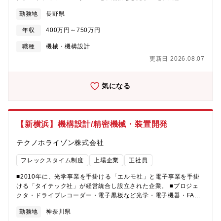
器の開発・製造・販売をグローバルに展開。【仕事の内容】精密
勤務地
長野県
機械・装置の機構部分設計を担当いただきます。駆動部を伴うメ
カ設計から装置全体の設計まで幅広く対応。電子設計やソフトウ
年収
400万円～750万円
ェア開発者と連携しながらプロジェクトを推進していきます。
【具体的には】3DCADを使用した精密機械・装置の機構設計業務
職種
機械・機構設計
を中心に、駆動部を伴うメカ設計から装置全体の設計まで担当い
更新日 2026.08.07
ただきます。電子設計やソフトウェア開発者と連携しながらプロ
ジェクトを推進し、試作評価業務も含めて一貫した開発に携わっ
ていただきます。【魅力】 ■自分が設計した装置がお客様の製造
気になる
現場で実際に稼働するところまで見届けることができ、目に見え
る形でお客様の事業に貢献できる実感を持てます ■未経験からで
も入社後の育成制度により成長できる環境が整っています ■電子
設計やソフトウェア開発者との連携により幅広い技術に触れるこ
【新横浜】機構設計/精密機械・装置開発
とができます
テクノホライゾン株式会社
フレックスタイム制度
上場企業
正社員
■2010年に、光学事業を手掛ける「エルモ社」と電子事業を手掛
ける「タイテック社」が経営統合し設立された企業。 ■プロジェ
クタ・ドライブレコーダー・電子黒板など光学・電子機器・FA機
器の開発・製造・販売をグローバルに展開。【仕事の内容】精密
勤務地
神奈川県
機械・装置の機構部分設計を担当いただきます。駆動部を伴うメ