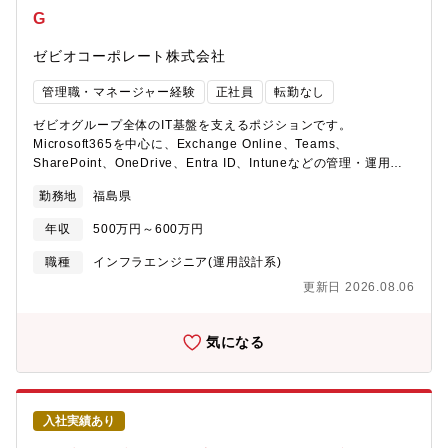
務フロー標準化およびデジタル活用による生産性向上【このポジ
G
ションの魅力】■900拠点規模の変革を動かすやりがい担当する施
策は一部門ではなく、全国の店舗や本部に影響を与える大規模案
ゼビオコーポレート株式会社
件。自らの企画・推進が事業全体の変革につながります。■「IT導
入」ではなく「経営課題解決」現場の課題を整理し、経営層や事
管理職・マネージャー経験
正社員
転勤なし
業責任者と議論しながら最適な仕組みを設計。ITと業務の両面か
ら価値を生み出せる環境です。■郡山にいながら大規模プロジェク
ゼビオグループ全体のIT基盤を支えるポジションです。
トに携われる福島県郡山市勤務・転勤なし。地域に根差しながら
Microsoft365を中心に、Exchange Online、Teams、
全国規模の改革プロジェクトを経験できます。★充実の福利厚
SharePoint、OneDrive、Entra ID、Intuneなどの管理・運用を
生・制度★・福利厚生・各種制度・昇給年1回（昨年度実績：
担当いただきます。単なる運用保守ではなく、セキュリティ強化
4％）・賞与年2回・通勤手当支給・住宅手当（10,000円～
勤務地
福島県
や業務標準化、自動化推進にも携わることができるため、
30,000円／支給条件あり）・資格取得支援制度・eラーニング制
Microsoft365管理者として専門性を高められる環境です。【業務
度・社員割引購入制度・出産・育児支援制度・育児休業・介護休
年収
500万円～600万円
詳細】＜Microsoft 365を中心としたIT運用のセキュリティ標準
業制度（取得実績あり）・定期健康診断・各種検診補助 （子宮が
化・プロセス改善＞・Microsoft 365（Exchange, Teams,
職種
インフラエンジニア(運用設計系)
ん・乳がん・前立腺がん・脳ドック・腫瘍マーカー・付加健
SharePoint等）を中心としたITサービス運用の維持・管理・改
診）・業務改善・サービス向上表彰制度 （チーム表彰・個人表
更新日 2026.08.06
善・アカウント・ライセンス管理の実務、およびセキュリティ強
彰）
化、効率化の推進・「標準化」を主導し、ヘルプデスクの品質向
上に向けた改善提案＜Microsoft365の運用設計・各サービス管理
気になる
＞・アカウント・ライセンス管理：管理の効率化、割り当て・コ
スト最適化の推進 ・EntraIDやIntuneを活用したセキュリティ強
化 ・Exchange Online管理：メール配送設計・制御、ドメイン管
理、トラブルシューティング(まずは既存マニュアルからスタート)
入社実績あり
・Teams / SharePoint /OneDrive管理：権限管理、外部共有ポリ