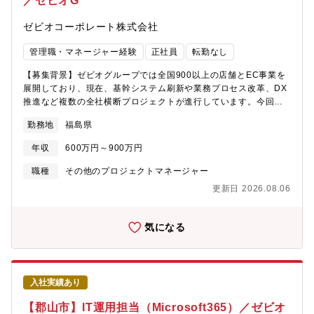
／ゼビオG
ゼビオコーポレート株式会社
管理職・マネージャー経験
正社員
転勤なし
【募集背景】ゼビオグループでは全国900以上の店舗とEC事業を
展開しており、現在、基幹システム刷新や業務プロセス改革、DX
推進など複数の全社横断プロジェクトが進行しています。今回募
集するのは、事業部門とITをつなぎ、業務改革を推進するプロジ
勤務地
福島県
ェクトリーダーです。単なるシステム導入ではなく、「現場課題
をどう解決するか」を起点に、企画・要件定義からプロジェクト
年収
600万円～900万円
推進までをリードしていただきます。【業務内容】全国900店舗を
支える業務改革・DX推進プロジェクトの中心メンバーとして、事
職種
その他のプロジェクトマネージャー
業部門・本部・ベンダーと連携しながらプロジェクトを推進いた
更新日 2026.08.06
だきます。【具体的には】・店舗・本部など各部門への業務ヒア
リング・業務課題の分析・可視化・改善提案・システム化に向け
た企画立案・要件定義・プロジェクト計画の策定および進捗管
気になる
理・社内各部門との調整・ファシリテーション・外部ベンダーの
コントロール・基幹システムの改善提案および保守案件の推進※
東京本社への出張が発生する場合があります。【現在進行中のプ
ロジェクト例】・基幹システム刷新プロジェクト・全国の店舗・
入社実績あり
本部を横断する大規模システム改革・EC事業成長プロジェクト・
業務効率化と売上最大化を目的とした業務改善・全社DX推進・業
【郡山市】IT運用担当（Microsoft365）／ゼビオ