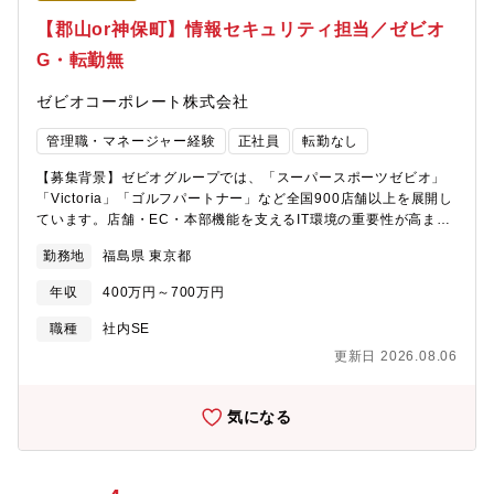
実の福利厚生・制度★・福利厚生・各種制度・昇給年1回（昨年度
【郡山or神保町】情報セキュリティ担当／ゼビオ
実績：4％）・賞与年2回・通勤手当支給・住宅手当（10,000円～
G・転勤無
30,000円／支給条件あり）・資格取得支援制度・eラーニング制
度・社員割引購入制度・出産・育児支援制度・育児休業・介護休
ゼビオコーポレート株式会社
業制度（取得実績あり）・定期健康診断・各種検診補助 （子宮が
ん・乳がん・前立腺がん・脳ドック・腫瘍マーカー・付加健
管理職・マネージャー経験
正社員
転勤なし
診）・業務改善・サービス向上表彰制度 （チーム表彰・個人表
彰）
【募集背景】ゼビオグループでは、「スーパースポーツゼビオ」
「Victoria」「ゴルフパートナー」など全国900店舗以上を展開し
ています。店舗・EC・本部機能を支えるIT環境の重要性が高まる
中、グループ全体の情報セキュリティ強化を推進する新たなメン
勤務地
福島県 東京都
バーを募集します。単なる運用担当ではなく、セキュリティ方針
の策定から施策実行まで携わる中核ポジションです。【業務内
年収
400万円～700万円
容】ゼビオグループ全体の情報セキュリティ体制強化に向けて、
企画・運用・改善まで幅広く担当いただきます。【具体的に
職種
社内SE
は】・情報セキュリティ戦略の企画・推進・サイバーセキュリテ
更新日 2026.08.06
ィリスクの分析および対策立案・セキュリティインシデント対
応・情報セキュリティ規程・ポリシーの整備、改定・内部監査・
外部監査対応・関係部署との調整および改善施策推進・外部ベン
気になる
ダーとの折衝・管理・社員向けセキュリティ教育の企画運営・最
新セキュリティ技術・サービスの調査および導入検討【このポジ
ションの魅力】■ 900拠点を支えるセキュリティ基盤づくり全国
900店舗以上を展開する事業基盤を支える重要ポジションです。担