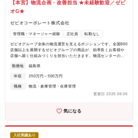
シー策定、サイト/ストレージ管理、社内への機能展開・Entra
【本宮】物流企画・改善担当 ★未経験歓迎／ゼビ
ID(旧Azure AD)を用いたユーザー・グループ管理、および「条件
オG★
付きアクセス」等の認証・セキュリティポリシーの設定実務経験
・Microsoft Intuneを用いたデバイス管理(MDM/MAM)の運用・設
ゼビオコーポレート株式会社
定経験 ・Microsoft365の各種機能を活用したセキュリティ強化
【このポジションの魅力】・ゼビオグループ全体のIT基盤に携わ
管理職・マネージャー経験
正社員
転勤なし
れる・Microsoft365の専門知識を深められる・Entra IDやIntune
等のクラウド技術に携われる・セキュリティ領域の知見を身につ
ゼビオグループ全体の物流運営を支えるポジションです。全国900
けられる・郡山勤務・転勤なしで長期就業できる【配属先】グル
店舗以上を展開するゼビオグループの商品が、効率良くお客様や
ープIT部：運用チーム※東京本社へ出張する場合があります。
店舗へ届く仕組みづくりを担当いただきます。物流センターの運
【働き方】直接の対話やコミュニケーションを大切にしており、
営改善や配送効率化、物流コスト削減などに携わりながら、グル
出社での業務を必須としております。週5日オフィス勤務となりま
勤務地
福島県
ープ全体の物流最適化を推進いただきます。未経験からでも物流
す。東京本社へ出張が発生する場合があります。
企画・物流管理にチャレンジできる環境です！【具体的な業務】
年収
350万円～500万円
まずは物流現場や配送オペレーションへの理解を深めながら、以
下業務を担当いただきます。・委託物流会社との調整業務・物流
職種
物流・倉庫管理・在庫管理
センター運営サポート・配送オペレーション改善・在庫、出荷状
更新日 2026.08.06
況の管理・物流コスト分析・配送ルート効率化の企画立案・業務
改善プロジェクト推進将来的には、・物流戦略立案・SCM改善・
物流ネットワーク再構築・マネジメント業務などにも携わること
気になる
ができます。【このポジションの魅力】・未経験から物流管理・
物流企画へチャレンジ可能・グループ売上2,500億円規模を支える
物流に携われる・物流改善や業務改善の経験が身につく・将来的
には物流戦略やマネジメントにも挑戦可能・転勤なしで福島に腰
入社実績あり
を据えて働ける・スポーツ業界を支える物流基盤に携われる★充