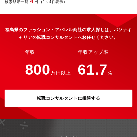
4
検索結果一覧
件（1～4件表示）
当する施策はグループ全体へ影響を与えるため、大きなやりがい
を感じられます。■ 企画から実行まで一気通貫で携われる運用の
みではなく、・ルール策定・セキュリティ強化施策・教育体制構
築・監査対応・インシデント管理まで幅広く経験できます。■ 経
営に近い立場で活躍できるセキュリティは経営課題の一つです。
福島県のファッション・アパレル商社の求人探しは、パソナキ
各部門や経営層とも連携しながら、グループ全体のリスクマネジ
ャリアの転職コンサルタントへお任せください。
メントに携わることができます。【求める人物像】・セキュリテ
ィを事業目線で考えられる方・課題発見から改善提案まで主体的
に取り組める方・関係部署との調整や折衝が得意な方・技術だけ
年収
年収アップ率
でなくガバナンス領域にも挑戦したい方★充実の福利厚生・制度
★・福利厚生・各種制度・昇給年1回（昨年度実績：4％）・賞与
800
61.7
年2回・通勤手当支給・住宅手当（10,000円～30,000円／支給条
万円以上
%
件あり）・資格取得支援制度・eラーニング制度・社員割引購入制
度・出産・育児支援制度・育児休業・介護休業制度（取得実績あ
り）・定期健康診断・各種検診補助 （子宮がん・乳がん・前立腺
がん・脳ドック・腫瘍マーカー・付加健診）・業務改善・サービ
転職コンサルタントに相談する
ス向上表彰制度 （チーム表彰・個人表彰）