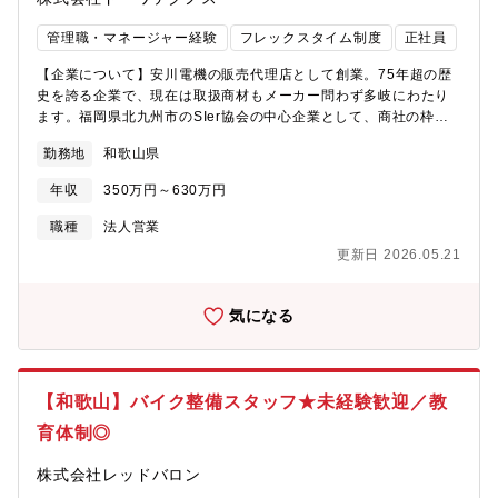
管理職・マネージャー経験
フレックスタイム制度
正社員
【企業について】安川電機の販売代理店として創業。75年超の歴
史を誇る企業で、現在は取扱商材もメーカー問わず多岐にわたり
ます。福岡県北九州市のSIer協会の中心企業として、商社の枠を
超えた技術力で成長を続ける企業です。【業務内容】■工場の設計
勤務地
和歌山県
者などの技術者に向けて工業製品の営業を行っていただきます。
FA（工場自動化）製品による省力化や効率化提案等、お客様の課
年収
350万円～630万円
題を解決するソリューション営業です。■製造業向けのルート営業
（深耕営業）が中心です。 ■提案内容は製品の販売にとどまら
職種
法人営業
ず、システムごとの受注提案や工事案件の確保、盤受注など多岐
更新日 2026.05.21
に渡ります。 ■その他、製品によっては納品時に現場立ち合いが
発生しますが、設置工事などは協力会社が行います。■ノルマはご
ざいません。数字に追われることなく、お客様との信頼関係や質
気になる
の高いサービス提供に集中できる環境を整えています。一人一人
の“考動“を重視しています。【教育体制】機械商社ですが、社員の
7割が文系出身です。入社直後研修やOJTにとどまらず、メーカー
研修や自己研鑽の補助もあるからこそ皆が活躍人材となっていま
【和歌山】バイク整備スタッフ★未経験歓迎／教
す。 【転勤】強制的な転勤は一切なく、周期的な転勤もありませ
育体制◎
ん。転勤が生じる場合は、キャリアアップの際などに双方合意し
たうえでの転勤となります。【魅力】■安定の事業基盤：コロナ禍
株式会社レッドバロン
を除いては業績賞与支給しており、九州をはじめとする製鉄、機
械、ケミカルなど国内有数の大手企業との関係を築いています。■