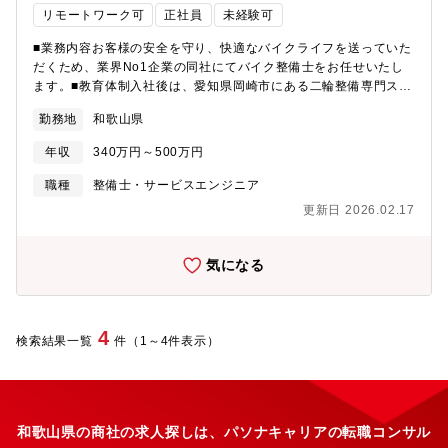
リモートワーク可
正社員
未経験可
事業戦略：この度、同社で初となる工場を新設し設計・技術開発
も手掛け、商社機能だけでなく、お客様の現場に寄り添ったソリ
■業務内容お客様の安全を守り、快適なバイクライフを送っていた
ューションをさらに強化しています。■進化（変革の過渡期）：現
だくため、業界No1企業の同社にてバイク整備士をお任せいたし
在社内プロジェクト数9件（営業戦略、社内連携、社内システム、
ます。■教育体制入社後は、愛知県岡崎市にある二輪整備専門スク
GX、SDGs、ダイバーシティ）が進行しており、社員が更に働き
ールにて、技術習得状況に応じ、期間の変更はございますが、最
やすくやりがいをもって活躍できるよう取り組みを実践していま
勤務地
和歌山県
大90日間の研修を受けていただきます。合格基準が明確に定めら
す。■若手社員の入社後インタビュー：『自分自身で働き方を確立
れており、完全未経験のご入社者も第一線で活躍しているので、
できる』『裁量大きく自由度が高い』『新しいことにチャレンジ
年収
340万円～500万円
ご安心ください！※同社の保有する宿泊施設での実施となるた
することを後押ししてくれる』
め、引っ越し費用等も発生しません。なお、現場配属後も一人で
職種
整備士・サービスエンジニア
業務することはなく、中間検査・完成検査といった国家資格を保
更新日 2026.02.17
有する先輩社員が必ず確認する為、研修後もサポート体制は万全
です！※独り立ちには目安半年を予定しております。■配属先につ
いて希望を十分に考慮の上、決定いたします。なお、就業開始か
気になる
ら１年を経過したタイミングで、再度希望勤務地をお出しいただ
くことが可能です。店舗状況にもよりますが、希望勤務地での就
業が叶うことが多く、例えば希望が自宅から通える範囲等で設定
し叶った場合、居住エリアも固定ができるため、プライベートと
4
検索結果一覧
件（1～4件表示）
仕事が両立できる環境を整備しています。なお、仮に転居が必要
となった際も、社員寮があり、月1000円の自己負担となるため、
会社からの支援・補助も手厚いのが特徴です。■キャリアパスメン
バー→主任→副工場長→工場長上記のキャリアがございます。評
価制度も明確に定められているため、自身の頑張りでキャリアア
和歌山県の商社の求人探しは、パソナキャリアの転職コンサル
ップできる環境です。■同社の安定性同社は業界のリードカンパニ