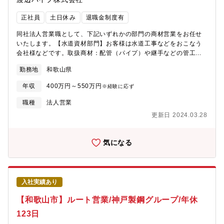
正社員
土日休み
退職金制度有
同社法人営業職として、下記いずれかの部門の商材営業をお任せ
いたします。【水道資材部門】お客様は水道工事などをおこなう
会社様などです。取扱商材：配管（パイプ）や継手などの管工機
材（水道、ガスなどの配管、バルブ、ポンプなど）【住宅設備部
勤務地
和歌山県
門】お客様は工務店様、リフォーム店様などです。取扱商材：住
宅設備や建材 等（ユニットバス・システムキッチンなどの住宅
年収
400万円～550万円
※経験に応ず
設備、ドアや床材などの建材）
職種
法人営業
更新日 2024.03.28
気になる
入社実績あり
【和歌山市】ルート営業/神戸製鋼グループ/年休
123日