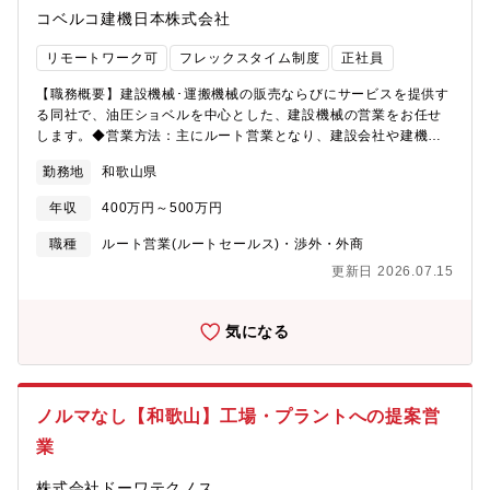
コベルコ建機日本株式会社
リモートワーク可
フレックスタイム制度
正社員
【職務概要】建設機械･運搬機械の販売ならびにサービスを提供す
る同社で、油圧ショベルを中心とした、建設機械の営業をお任せ
します。◆営業方法：主にルート営業となり、建設会社や建機の
レンタル会社等を対象にコベルコ建機製の建設機械を販売しま
勤務地
和歌山県
す。◆顧客属性：既存のお客様が中心になる為、買い替えの提案
がメインとなります。他にも、新規のお客様への開拓営業や、販
年収
400万円～500万円
売代理店のフォローを行います。◆予算：半期ごと予算が割り振
られます。個々人によって異なりますが概ね数十台を個人目標に
職種
ルート営業(ルートセールス)・渉外・外商
販売台数が割り振られます。◆商材：油圧ショベルをメインに、
更新日 2026.07.15
ホイールローダや用途別専用機（建物解体機、自動車解体機、資
源リサイクル用機械、林業用機械など）、道路機械などになりま
す。また、現在はICT建機も販売しており、作業効率化や安全性向
気になる
上を実現しております。◇詳細URL：https://www.kobelco-
kenki.co.jp/products/#model◇ICT建機：https://www.kobelco-
kenki.co.jp/pickup/horunavi/◆出張：主に営業所所在県内を担当
いただきます。そのため頻度は年に数回程度であり、展示会など
ノルマなし【和歌山】工場・プラントへの提案営
のイベント時に出張となります。
業
株式会社ドーワテクノス