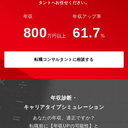
タントへお任せください。
ーとして、常に業界のパイオニアとして走り続けてきました。当
社は、創業当時から販売からメンテナンスやロードサービスまで
提供することを前提としており、お客様からの支持も絶大です。
年収
年収アップ率
すでに国内で約300店舗を展開、売上高も年々更新し続けており、
全国のお客様へ誰もが自由に愛車を選び、安心して楽しめる環境
800
61.7
を整備していくべく、今後も安定した更なる事業成長・店舗拡大
万円以上
%
を目指し、安定した経営を継続していきます。
転職コンサルタントに相談する
年収診断・
キャリアタイプシミュレーション
あなたの年収、適正ですか？
転職前に【年収UPの可能性】と