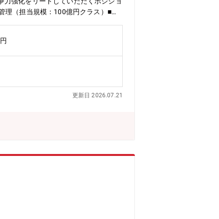
争力強化をリードしていただくポジショ
理（担当規模：100億円クラス）■販
育・マネジメント【当社の魅力】■事業
やすさとやりがい、その両立を実現でき
万円
が可能なためその時々のライフスタイル
更新日 2026.07.21