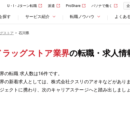
U・I・Jターン転職
派遣
ProShare
パソナで働く
企
を探す
サービス紹介
転職ノウハウ
よくあ
グストア
石川県
ドラッグストア業界
の転職・求人情
界の転職 求人数は16件です。
界の新着求人としては、株式会社クスリのアオキなどがあり
ジェクトに携わり、次のキャリアステージへと踏み出しまし