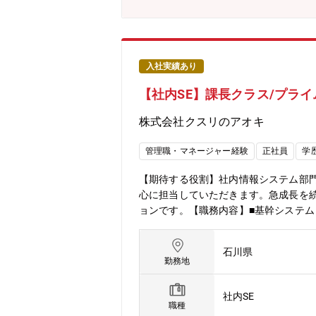
入社実績あり
【社内SE】課長クラス/プライ
株式会社クスリのアオキ
管理職・マネージャー経験
正社員
学
【期待する役割】社内情報システム部
心に担当していただきます。急成長を続
ョンです。【職務内容】■基幹システ
ント■外部ベンダーの選定、契約管理、
化推進■セキュリティ対策の立案・実行
石川県
対応）■チームメンバーのマネジメント
勤務地
感のある公正な評価制度を採用。■働
できます。総合職区分は毎年変更の申
社内SE
職種