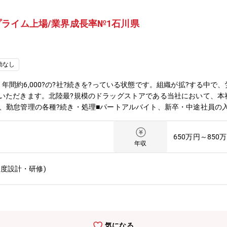
ライム上場/業界成長率№1石川県
勤なし
間約6,000?の?社?続きを?っている状態です。組織が拡?する中で
トいただきます。北陸最?規模のドラッグストアである当社において、本
、勤怠管理の各種?続き・処理■パートアルバイト、新卒・中途社員の入
大期のため様々な職務とポストがございます。■成果に応じた納得感の
働き方をご用意。3つの総合職区分から自分に最適な働き方を選択でき
650万円～850
合った働き方が可能。
年収
度設計・研修)
気になる