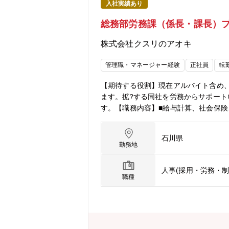
入社実績あり
総務部労務課（係長・課長）プ
株式会社クスリのアオキ
管理職・マネージャー経験
正社員
転
【期待する役割】現在アルバイト含め、年
ます。拡?する同社を労務からサポー
す。【職務内容】■給与計算、社会保険
のマネジメント【当社の魅力】■事業拡
さとやりがい、その両立を実現できる
石川県
能なためその時々のライフスタイルに
勤務地
人事(採用・労務・制
職種