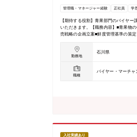
管理職・マネージャー経験
正社員
学
【期待する役割】青果部門のバイヤー
いただきます。【職務内容】■青果物の
売戦略の企画立案■鮮度管理基準の策定
います。■成果に応じた納得感のある公
自分に最適な働き方を選択できます。
石川県
勤務地
バイヤー・マーチャン
職種
入社実績あり