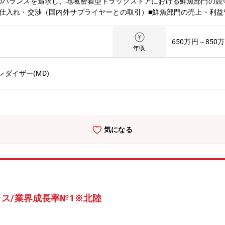
のバランスを追求し、地域密着型ドラッグストアにおける鮮魚部門の競
仕入れ・交渉（国内外サプライヤーとの取引）■鮮魚部門の売上・利益管
司・刺身の展開）■鮮度管理基準の策定と運用徹底■部門スタッフの教
ざいます。■成果に応じた納得感のある公正な評価制度を採用。■働き
650万円～850
から自分に最適な働き方を選択できます。総合職区分は毎年変更の申請
年収
ダイザー(MD)
気になる
ス/業界成長率№1※北陸