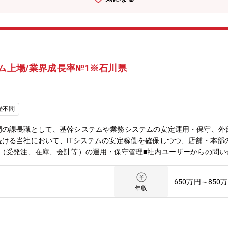
ム上場/業界成長率№1※石川県
歴不問
門の課長職として、基幹システムや業務システムの安定運用・保守、外
ける当社において、ITシステムの安定稼働を確保しつつ、店舗・本部
ム（受発注、在庫、会計等）の運用・保守管理■社内ユーザーからの問
進捗・品質管理■システム改善・改修に関する要件定義、ベンダー調整
■ネットワーク・サーバ（オンプレ、クラウド）の構築・運用■ ヘル
650万円～850
（教育・評価含む）【当社の魅力】■事業拡大期のため様々な職務とポ
年収
きやすさとやりがい、その両立を実現できる働き方をご用意。3つの総
請が可能なためその時々のライフスタイルに合った働き方が可能。