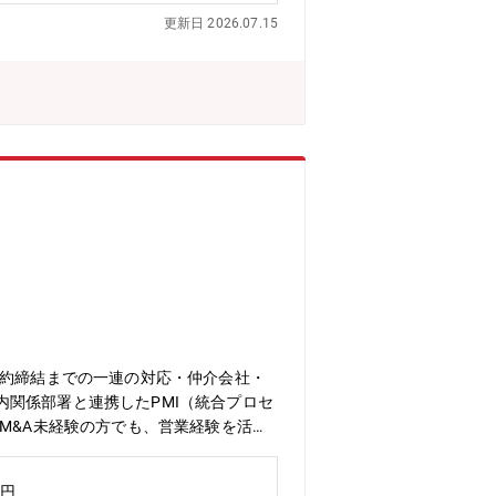
更新日 2026.07.15
契約締結までの一連の対応・仲介会社・
関係部署と連携したPMI（統合プロセ
M&A未経験の方でも、営業経験を活か
場企業の成長戦略の中核を担うM&A業
高い専門性を身につけることができま
万円