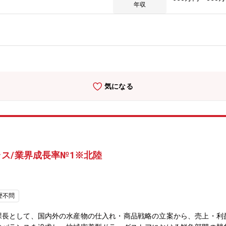
機会が多く、経営視点を養えるポジションです。・今後も積極的な店舗
年収
。
気になる
ス/業界成長率№1※北陸
歴不問
課長として、国内外の水産物の仕入れ・商品戦略の立案から、売上・利