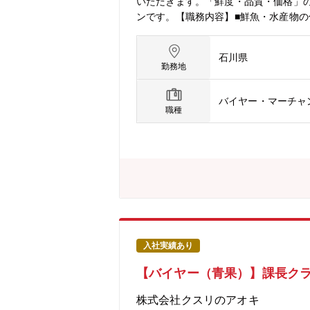
いただきます。「鮮度・品質・価格」
ンです。【職務内容】■鮮魚・水産物の
売戦略の企画立案（旬商材、加工品、寿
拡大期のため様々な職務とポストがご
石川県
る働き方をご用意。3つの総合職区分
勤務地
に合った働き方が可能。
バイヤー・マーチャン
職種
入社実績あり
【バイヤー（青果）】課長クラ
株式会社クスリのアオキ