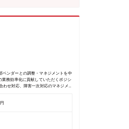
部ベンダーとの調整・マネジメントを中
の業務効率化に貢献していただくポジシ
い合わせ対応、障害一次対応のマネジメ
■運用ルールやマニュアルの策定・標準
プデスク・トラブルシューティング（二次
万円
ストがございます。■成果に応じた納得
合職区分から自分に最適な働き方を選択