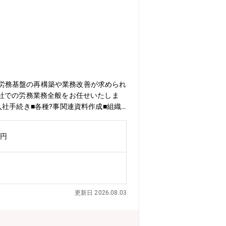
、労務基盤の再構築や業務改善が求められ
社での労務業務全般をお任せいたしま
社手続き■各種?事関連資料作成■組織
ある公正な評価制度を採用。■働きやす
ます。総合職区分は毎年変更の申請が可
万円
更新日 2026.08.03