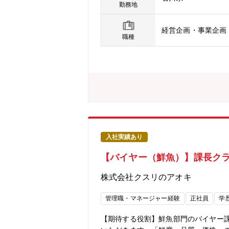
す。・経営層や企業オーナーとの折衝
勤務地
くの案件に携わるチャンスがあります
経営企画・事業企画
職種
入社実績あり
【バイヤー（鮮魚）】課長クラ
株式会社クスリのアオキ
管理職・マネージャー経験
正社員
学
【期待する役割】鮮魚部門のバイヤー