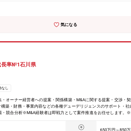
気になる
成長率№1石川県
勤なし
集・オーナー経営者への提案・関係構築・M&Aに関する提案・交渉・
構築・財務・事業内容などの各種デューデリジェンスのサポート・社内
場・競合分析※M&A経験者は即戦力として案件推進をお任せします。※
提案活動を中心に活躍いただける環境です。【魅力】・東証プライム上
からクロージング、PMIまで一連のプロセスを経験でき、市場価値の
650万円～850