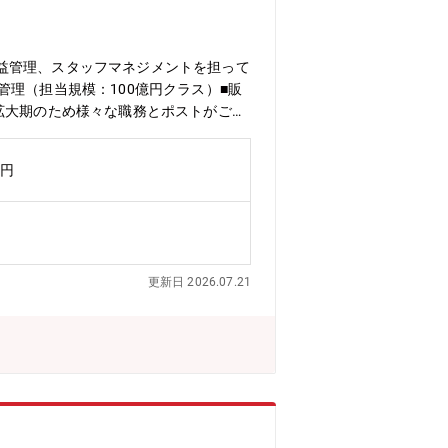
益管理、スタッフマネジメントを担って
理（担当規模：100億円クラス）■販
拡大期のため様々な職務とポストがござ
働き方をご用意。3つの総合職区分から
合った働き方が可能。
万円
更新日 2026.07.21