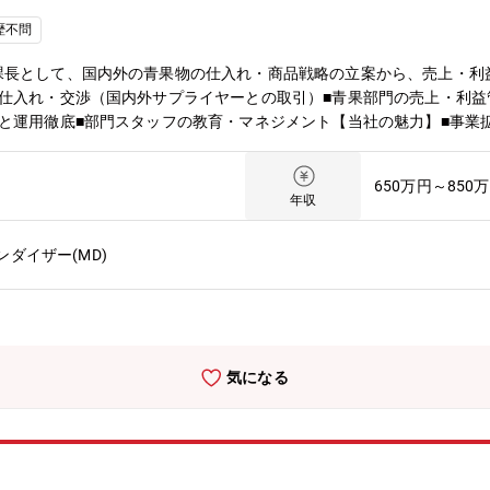
歴不問
課長として、国内外の青果物の仕入れ・商品戦略の立案から、売上・利
仕入れ・交渉（国内外サプライヤーとの取引）■青果部門の売上・利益管
と運用徹底■部門スタッフの教育・マネジメント【当社の魅力】■事業
正な評価制度を採用。■働きやすさとやりがい、その両立を実現できる
総合職区分は毎年変更の申請が可能なためその時々のライフスタイルに
650万円～850
年収
ダイザー(MD)
気になる