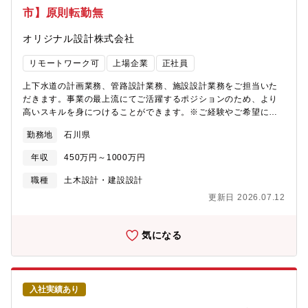
市】原則転勤無
オリジナル設計株式会社
リモートワーク可
上場企業
正社員
上下水道の計画業務、管路設計業務、施設設計業務をご担当いた
だきます。事業の最上流にてご活躍するポジションのため、より
高いスキルを身につけることができます。※ご経験やご希望に応
じていずれかの業務をおまかせします。■計画・管路・施設に関す
勤務地
石川県
る設計業務■耐震診断、補強設計、改築・更新設計、浸水対策■官
民連携業務（ウォーターPPPなど）【計画業務】上下水道事業の
年収
450万円～1000万円
ストックマネジメント、アセットマネジメント、経営戦略策定等
を行い、自治体が抱える課題の分析・整理などの計画業務を担当
職種
土木設計・建設設計
します。財政面、人口動態、施設の老朽化状況などから多角的に
更新日 2026.07.12
検討し、「どこを優先して整備・更新すべきか」などの提案を行
います。【管路設計業務】地中に埋設される下水道管・水道管の
設計を担当します。老朽化した管路について、現地調査やデータ
気になる
分析に基づき、どこを優先して整備するか（優先度判断）、どの
ような手法で更新するかを判断しながら設計を進めます。【施設
設計業務】浄水場、下水処理場、ポンプ場などの水インフラ施設
の土木構造物設計（構造計算、土木設計など）を担当します。施
入社実績あり
設設計では、土木、機械、電気、建築の社内の各専門家が集ま