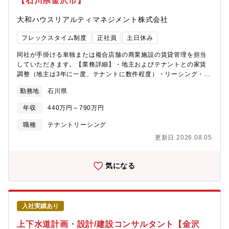
【石川県金沢市】
大和ハウスリアルティマネジメント株式会社
フレックスタイム制度
正社員
土日休み
同社が手掛ける単独または複合店舗の商業施設の賃貸管理を担当
していただきます。【業務詳細】・地主およびテナントとの家賃
調整（地主は3年に一度、テナントに数件程度）・リーシング・契
約更新における対応・契約終了における対応・契約に関わる事務
勤務地
石川県
作業 など※配属部署：北陸支店 賃貸課（金沢営業所）【入社
後の流れ】入社後は数物件からお任せし、チーム内で役割分担を
年収
440万円～790万円
しながら、担当物件を増やしていく予定です。業務内容は幅広い
ため、様々な経験が積めます。ゆくゆくは後輩を持ってリーダー
職種
テナントリーシング
として活躍いただくことを期待します。【募集背景】組織の体制
更新日 2026.08.05
強化へ向けての増員募集です
気になる
入社実績あり
上下水道計画・設計/建設コンサルタント【金沢