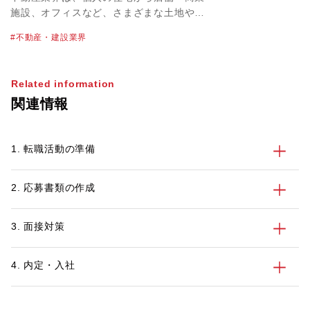
施設、オフィスなど、さまざまな土地や建
物を取り扱っています。不動産業界の物件
不動産・建設業界
単価は高く、必然的に大きな案件を扱うこ
とにもなるため、やりがいや達成感を感じ
やすいのが特徴のひとつです。なかには転
Related information
職で不動産業界を目指すにあたって、仕事
関連情報
内容や必要なスキルを正しく知っておきた
いという方も多いかもしれません。 この
記事では、不動産業界を目指す方に向け
1. 転職活動の準備
て、業界の特徴や主な仕事内容、不動産業
界で働くメリット・デメリット、活かせる
資格とスキル、転職活動のポイントを紹介
2. 応募書類の作成
します。
3. 面接対策
4. 内定・入社