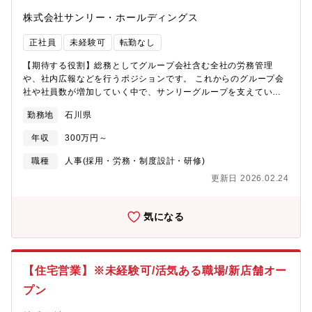
株式会社サンリー・ホールディングス
正社員
未経験可
転勤なし
【期待する役割】総務としてグループ会社含む全社の労務管理
や、社内広報などを行うポジションです。 これからのグループ会
社や社員数が増加していく中で、サンリーグループを支えていた
だけることを期待しています。【職務内容】・総務（社内外イベ
勤務地
石川県
ントの企画・運営）・人事（採用担当として応募者のフォローや
人事事務業務、取引業者との打ち合わせ、学校訪問 等）・その
年収
300万円～
他、付随する業務 などをお任せします。【魅力】社内行事として
決起会や懇親会を行うなど社内での交流が盛んな会社です。若手
職種
人事(採用・労務・制度設計・研修)
が多く活躍しており、活気にあふれた雰囲気で仕事をすることが
更新日 2026.02.24
できます。「三方良し（顧客/社員/社会）」「挑戦と革新」の理念
を大事にしており、お客様に満足いただける住宅のみを販売し、
社員の成長にもコミットする社風です。また、2022年から女子バ
気になる
レーボールPFUブルーキャッツのスポンサー企業となっておりま
す。
【住宅営業】※未経験可/活気ある職場/新店舗オー
プン