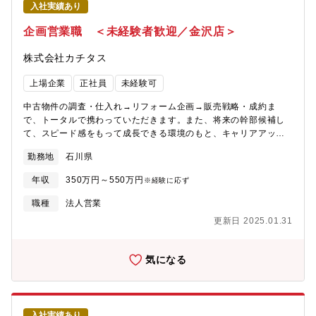
入社実績あり
で最短で2年で店長になった方もいらっしゃいます。※充実した研
修制度があるため未経験の方でも安心してご入社いただけます！
企画営業職 ＜未経験者歓迎／金沢店＞
具体的には、店舗の先輩のOJT→一連の流れを知った後の座学研
修を受講、専門的なマニュアル等、研修が充実。未経験でも知識
株式会社カチタス
が身につきます。
上場企業
正社員
未経験可
中古物件の調査・仕入れ→リフォーム企画→販売戦略・成約ま
で、トータルで携わっていただきます。また、将来の幹部候補し
て、スピード感をもって成長できる環境のもと、キャリアアップ
を図っていただくことができます。【業務詳細】(1)仕入れ：現地
勤務地
石川県
に赴き、「どのような方に住んでいただきたいか」お客様像をイ
メージしながら中古物件の仕入れを行います。(2)リフォーム企
年収
350万円～550万円
※経験に応ず
画：お客様が住まいに求めることはなにかを考えながら、リフォ
ームのプランを立てていきます。(3)販売：自ら企画したリフォー
職種
法人営業
ムの物件を、自分の言葉でお客様にアピールしていきます。【魅
更新日 2025.01.31
力】自身のアイディアを形にし、それを自らお客様に提案してい
くことができるため、裁量が大きく、また、お客様の喜びの声を
直接感じることができるやりがいのある業務です。
気になる
入社実績あり