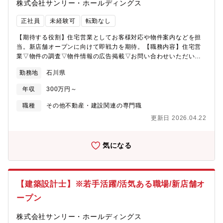
株式会社サンリー・ホールディングス
正社員
未経験可
転勤なし
【期待する役割】住宅営業としてお客様対応や物件案内などを担
当。新店舗オープンに向けて即戦力を期待。【職務内容】住宅営
業▽物件の調査▽物件情報の広告掲載▽お問い合わせいただいた
お客さまの対応、追客▽物件案内▽売買契約【募集背景】新店舗
勤務地
石川県
オープン予定のため人員募集【魅力】社内行事として決起会や懇
親会を行うなど社内での交流が盛んな会社です。若手が多く活躍
年収
300万円～
しており、活気にあふれた雰囲気で仕事をすることができます。
「三方良し（顧客/社員/社会）」「挑戦と革新」の理念を大事にし
職種
その他不動産・建設関連の専門職
ており、お客様に満足いただける住宅のみを販売し、社員の成長
更新日 2026.04.22
にもコミットする社風です。また、2022年から女子バレーボール
PFUブルーキャッツのスポンサー企業となっております。
気になる
【建築設計士】※若手活躍/活気ある職場/新店舗オ
ープン
株式会社サンリー・ホールディングス