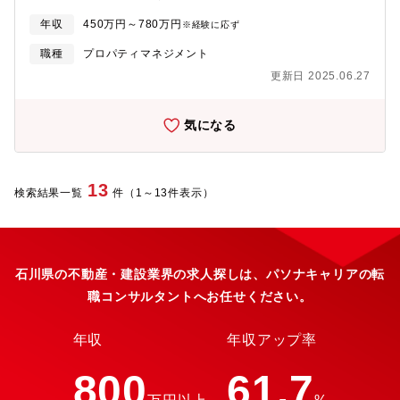
マネジメントをご担当頂きます。具体的にはテナント募集・管理
年収
450万円～780万円
※経験に応ず
からビルの維持管理までトータルマネジメント業務を担当いただ
きます。【業務例】・オフィスに入居いただくテナント企業の誘
職種
プロパティマネジメント
致・年間の管理計画策定や業務報告書の内容確認、委託会社との
更新日 2025.06.27
連携といった日常運営・中長期修繕計画策定や施工内容の確認と
いった工事管理・収支予算立案や決算数値についてのオーナー報
告といった収支管理・保険の募集活動（年数回のグループ会社へ
気になる
の団体傷害保険の紹介と手続きのサポート）【業務の特徴】・担
当物件についてはテナント管理やリーシングだけではなく、工事
計画や設備管理等の技術的な業務も対応いただきます。ビルをト
ータルでマネジメントできるため、裁量も大きく不動産管理に関
13
検索結果一覧
件（1～13件表示）
する幅広いスキルを身に着けることができます。・業務範囲が広
い分、多くの物件を担当するのではなく、3～5棟程度（テナント
約20社）の物件を責任をもって担当いただきます。・第一生命の
物件だけではなく、多くの上場リート物件の管理、また物件の種
類に限らず建替えや再開発案件もあるなど案件の種類も豊富で多
石川県の不動産・建設業界の求人探しは、パソナキャリアの転
くの経験を積める環境です。【入社後のフォロー体制】入社2ヵ月
職コンサルタントへお任せください。
後の電話連絡や年1回の人事面談、研修など、フォロー体制があ
り、中途入社の方も定着しやすい環境です。また若手中心の勉強
会を実施したり60種類の資格通信教育があります。さらに該当の
年収
年収アップ率
資格取得時には登録費を会社負担する場合もございます。【働き
方／福利厚生】土日祝日休み、休日出勤は一切なし、所定労働時
800
61.7
間は7時間で平均残業時間は20~30時間と圧倒的な働きやすさがご