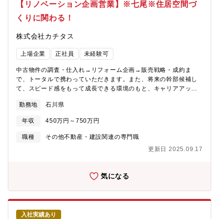
り、コミュニケーションを図りながらプロジェクトを進めていき
【リノベーション企画営業】※七尾※住居空間づ
ます。
くりに関わる！
株式会社カチタス
上場企業
正社員
未経験可
中古物件の調査・仕入れ→リフォーム企画→販売戦略・成約ま
で、トータルで携わっていただきます。また、将来の幹部候補し
て、スピード感をもって成長できる環境のもと、キャリアアップ
を図っていただくことができます。【業務詳細】(1)仕入れ：現地
勤務地
石川県
に赴き、「どのような方に住んでいただきたいか」お客様像をイ
メージしながら中古物件の仕入れを行います。(2)リフォーム企
年収
450万円～750万円
画：お客様が住まいに求めることはなにかを考えながら、リフォ
ームのプランを立てていきます。(3)販売：自ら企画したリフォー
職種
その他不動産・建設関連の専門職
ムの物件を、自分の言葉でお客様にアピールしていきます。【魅
更新日 2025.09.17
力】★自身のアイディアを形にし、それを自らお客様に提案して
いくことができるため、裁量が大きく、また、お客様の喜びの声
を直接感じることができるやりがいのある業務です。★経営層に
気になる
はリクルート出身者が多く、変化と成長のスピード感がある中で
スキルアップを図りたい方にはお勧めの環境です。★宅建士手当
毎月3万円支給★マイカー通勤で営業でも使用するため、ガソリン
代、ETCカード、エコカー手当など多数福利厚生あり★結果次第
入社実績あり
で最短で2年で店長になった方もいらっしゃいます。※充実した研