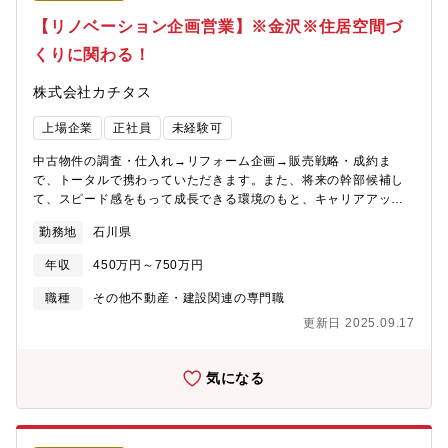
修制度があるため未経験の方でも安心してご入社いただけます！
【リノベーション企画営業】※金沢※住居空間づ
具体的には、店舗の先輩のOJT→一連の流れを知った後の座学研
くりに関わる！
修を受講、専門的なマニュアル等、研修が充実。未経験でも知識
が身につきます。
株式会社カチタス
上場企業
正社員
未経験可
中古物件の調査・仕入れ→リフォーム企画→販売戦略・成約ま
で、トータルで携わっていただきます。また、将来の幹部候補し
て、スピード感をもって成長できる環境のもと、キャリアアップ
を図っていただくことができます。【業務詳細】(1)仕入れ：現地
勤務地
石川県
に赴き、「どのような方に住んでいただきたいか」お客様像をイ
メージしながら中古物件の仕入れを行います。(2)リフォーム企
年収
450万円～750万円
画：お客様が住まいに求めることはなにかを考えながら、リフォ
ームのプランを立てていきます。(3)販売：自ら企画したリフォー
職種
その他不動産・建設関連の専門職
ムの物件を、自分の言葉でお客様にアピールしていきます。【魅
更新日 2025.09.17
力】★自身のアイディアを形にし、それを自らお客様に提案して
いくことができるため、裁量が大きく、また、お客様の喜びの声
を直接感じることができるやりがいのある業務です。★経営層に
気になる
はリクルート出身者が多く、変化と成長のスピード感がある中で
スキルアップを図りたい方にはお勧めの環境です。★宅建士手当
毎月3万円支給★マイカー通勤で営業でも使用するため、ガソリン
代、ETCカード、エコカー手当など多数福利厚生あり★結果次第