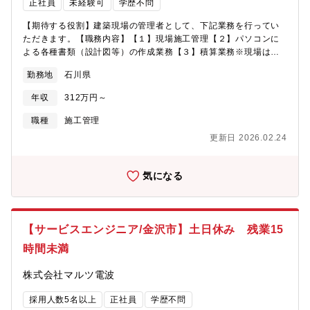
正社員
未経験可
学歴不問
【期待する役割】建築現場の管理者として、下記業務を行ってい
ただきます。【職務内容】【１】現場施工管理【２】パソコンに
よる各種書類（設計図等）の作成業務【３】積算業務※現場は、
石川県内・富山県（小矢部～高岡）となります。 会社集合後に
勤務地
石川県
現場へ向かいます。（社用車使用）【魅力】社内行事として決起
会や懇親会を行うなど社内での交流が盛んな会社です。若手が多
年収
312万円～
く活躍しており、活気にあふれた雰囲気で仕事をすることができ
ます。「三方良し（顧客/社員/社会）」「挑戦と革新」の理念を大
職種
施工管理
事にしており、お客様に満足いただける住宅のみを販売し、社員
更新日 2026.02.24
の成長にもコミットする社風です。また、2022年から女子バレー
ボールPFUブルーキャッツのスポンサー企業となっております。
気になる
【サービスエンジニア/金沢市】土日休み 残業15
時間未満
株式会社マルツ電波
採用人数5名以上
正社員
学歴不問