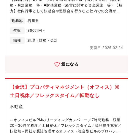
務・月次業務 等）■財務業務（経営に関する資金調達 等）【魅
力】社内行事として決起会や懇親会を行うなど社内での交流が盛
んな会社です。若手が多く活躍しており、活気にあふれた雰囲気
勤務地
石川県
で仕事をすることができます。「三方良し（顧客/社員/社会）」
「挑戦と革新」の理念を大事にしており、お客様に満足いただけ
年収
300万円～
る住宅のみを販売し、社員の成長にもコミットする社風です。ま
た、2022年から女子バレーボールPFUブルーキャッツのスポンサ
職種
経理・財務・会計
ー企業となっております。
更新日 2026.02.24
気になる
【金沢】プロパティマネジメント（オフィス）※
土日祝休／フレックスタイム／転勤なし
不動産
～オフィスビルPMのリーディングカンパニー／7時間勤務・残業
20～30時間程度／土日祝休／フレックスタイム／福利厚生充実／
転勤無～同社が受託管理するオフィス・複合型ビルのプロパティ