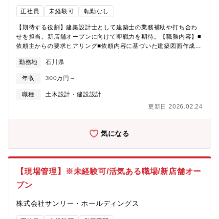
正社員
未経験可
転勤なし
【期待する役割】建築設計士として建築士の業務補助や打ち合わ
せを担当。新店舗オープンに向けて即戦力を期待。【職務内容】■
依頼主からの要求ヒアリング■依頼内容に基づいた建築図面作成■
施工図面の作成および確認■修繕図面の作成【募集背景】新店舗オ
勤務地
石川県
ープン予定のため人員募集【魅力】社内行事として決起会や懇親
会を行うなど社内での交流が盛んな会社です。若手が多く活躍し
年収
300万円～
ており、活気にあふれた雰囲気で仕事をすることができます。
「三方良し（顧客/社員/社会）」「挑戦と革新」の理念を大事にし
職種
土木設計・建設設計
ており、お客様に満足いただける住宅のみを販売し、社員の成長
更新日 2026.02.24
にもコミットする社風です。また、2022年から女子バレーボール
PFUブルーキャッツのスポンサー企業となっております。
気になる
【現場管理】※未経験可/活気ある職場/新店舗オー
プン
株式会社サンリー・ホールディングス