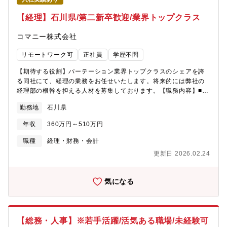
【経理】石川県/第二新卒歓迎/業界トップクラス
コマニー株式会社
リモートワーク可
正社員
学歴不問
【期待する役割】パーテーション業界トップクラスのシェアを誇
る同社にて、経理の業務をお任せいたします。将来的には弊社の
経理部の根幹を担える人材を募集しております。【職務内容】■日
時業務(仕訳、経費精算)■月次・日時決算業務(監査法人・税理士と
勤務地
石川県
の連携も含む)■資金繰り計画作成・管理 【仕事の進め方】入社後
は先輩がOJTとしてつき常に横で仕事を行い、フォローいたしま
年収
360万円～510万円
す。経理業務全般を身に着けられる環境を要ししております。
【働き方】リモートワーク可・年間の月残業時間は平均10～20時
職種
経理・財務・会計
間と、ワークライフバランスよく働ける環境です。
更新日 2026.02.24
気になる
【総務・人事】※若手活躍/活気ある職場/未経験可