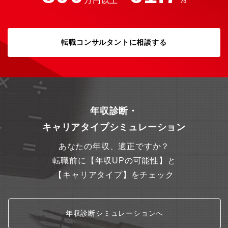
万円以上
%
ざいます。そのため平均勤続年数は16.2年と業界の中でも非常に
高い水準です。また当ポジションは総合職エリア採用となるため
転勤はございません。【当社の魅力】同社は約70年にわたり、第
一生命が所有するオフィスビルや複合施設、ファンド物件を中心
にプロパティマネジメント事業を展開している業界のリーディン
転職コンサルタントに相談する
グカンパニーであり全国42拠点で各地の受託ビルに密着した運営
体制を構築しています。
年収診断・
キャリアタイプシミュレーション
あなたの年収、適正ですか？
転職前に【年収UPの可能性】と
【キャリアタイプ】をチェック
年収診断シミュレーションへ