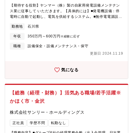
【期待する役割】ヤンマー（株）製の自家用発電設備メンテナン
ス業に従事して いただきます。【具体的には】■発電機設備：停
電時に自動で起動し、電気を供給するシステム。■無停電電源設
備：停電時に電気を供給するシステム。コンピュータや重要な電
勤務地
石川県
子機器を突然の停電から守ります。【魅力】■公共向けの事業です
ので、景気変動 や急な世の中の動きに左右されにくいです。その
年収
350万円～600万円
※経験に応ず
ため事業として大きな安定感があり、社員皆が安心して働けるの
が最大の特徴です。■福利厚生充実：賞与5.6カ月分、残業15時間
職種
設備保全・設備メンテナンス・保守
未満
更新日 2024.11.19
気になる
【総務（経理・財務）】活気ある職場/若手活躍※
かほく市・金沢
株式会社サンリー・ホールディングス
正社員
学歴不問
転勤なし
【職務内容】■グループ6社の経理業務全般（出入金管理、日次業