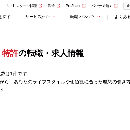
U・I・Jターン転職
派遣
ProShare
パソナで働く
企
を探す
サービス紹介
転職ノウハウ
よくあ
・特許
の転職・求人情報
人数は1件です。
がら、あなたのライフスタイルや価値観に合った理想の働き
す。