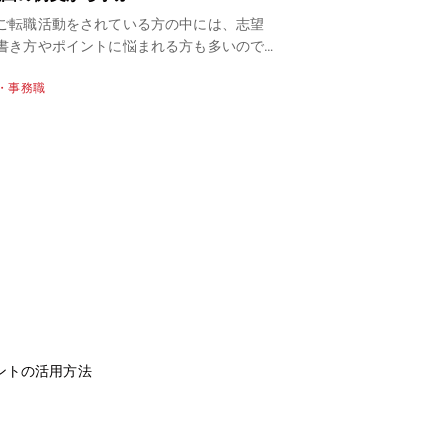
ご転職活動をされている方の中には、志望
法律の専門性を生かした
書き方やポイントに悩まれる方も多いので
が、企業や公的機関など
でしょうか。志望理由は転職理由と違い
を担うのが「法務」です
・事務職
管理職・事務職
ではなく、なぜ御社を志望するのか」とい
業にとって法律面をケア
伝わらないと不合格となってしまうことも
ーのようなもの。法律の
す。 今回は、法務の志望理由の書き方、NG
契約を管理したり、法律
方、志望理由の例文、志望動機を書く際の
う、トラブルを未然に防
紹介します。 また法務のような管理
う。また、クライアント
種は、採用人数が限られていることが多い
場合やクレームがあった
企業がどのような人材を求めているか把握
割です。 法律に関する
非常に重要です。 パソナでは、企業か
転職の難易度は低くはあ
ヒアリングした求人の情報を提供すること
ニーズは高まっています。 そこで今回は、
、応募求人にあった志望理由の作成やご経
概要、知財との違い、仕
ピール方法をアドバイスさせていただきま
特徴などについてご紹介
募企業それぞれの面接対策や過去の合格・
る方は、ぜひご一読くだ
のポイントも情報がございますので、ぜひ
転職サポートを行ってい
ントの活用方法
にご相談ください。
ャリアアドバイザーから
供や求人紹介選考のサポ