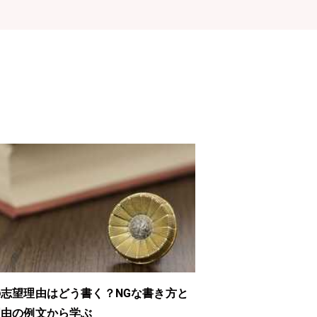
志望理由はどう書く？NGな書き方と
企業を支える法律の
理由の例文から学ぶ
事と向いている人の