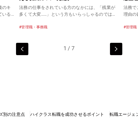
後のキ
法務の仕事をされている方のなかには、「残業が
法務で
ている
多くて大変……」という方もいらっしゃるのではな
理由の
法務と
いでしょうか。または、「現在の残業は多くない
はない
管理職・事務職
管理職
実際の
が、転職した時に残業が増えたらどうしよう……」
「他社
と心配な方もいるでしょう。今回は、法務の平均
う点が
を探す
的な残業時間について解説します。忙しい時期や
ありま
1
/
7
。法務
残業が増える要因に関してポイントをまとめまし
な書き
ご参考
た。今後の法務のキャリアや転職をお考えの方
ポイントをご
は、参考にしてみてください。 パソナでは、無料
部門職
したキ
の転職サポートを行っております。法務のキャリ
ため、
リア相
アに関するご相談や転職市場の情報提供もおこな
することが
い。
っておりますので、お気軽にご相談ください。
ら直接
ができ
験のア
す。応
不合格
ズ別の注意点
ハイクラス転職を成功させるポイント
転職エージェ
パソナ