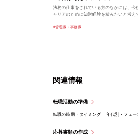
、将来のキャリアに悩ま
法務の仕事をされている方のなかには、今
るのではないでしょう
ャリアのために知財経験を積みたいと考え
職種であるがゆえに、多
方もいらっしゃるのではないでしょうか。
管理職・事務職
わけではありません。し
知財はどちらも法律に関する仕事ですが、
ャリアを描くことで仕事
業務は異なります。 そこで今回は、法務と知財の
、年収アップが見込めた
違いや、法務や知財への転職の方法、求人
、法務のキャリアパスや
ときのポイントなどについてご紹介します
ト、実際のキャリアパ
や知財への転職を検討している方は、ぜひ
務としてのキ
にしてみてください。 パソナでは、無料の転職サ
参考にしてみてくださ
ポートを行っています。法務・知財に精通
キャリア形成に精通した
ャリアアドバイザーからの情報提供やキャ
関連情報
いるので、ぜひご相談く
談も可能ですので、お気軽にご連絡くださ
転職活動の準備
転職の時期・タイミング
年代別・フェー
応募書類の作成