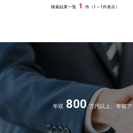
1
検索結果一覧
件（1～1件表示）
800
年収
万円以上、年収ア