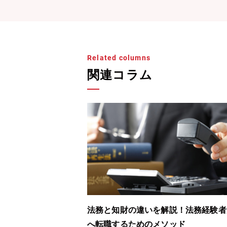
Related columns
関連コラム
例をご紹介！転職やキ
法務と知財の違いを解説！法務経験者
とは
へ転職するためのメソッド