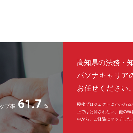
高知県の法務・
パソナキャリア
お任せください
61.7
極秘プロジェクトにかかわる
ップ率
%
上では公開されない、他の転
中から、ご経験にマッチした