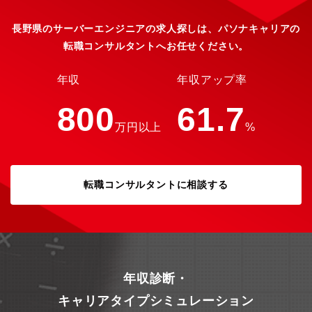
屋・大阪・九州の4ヶ所に展開。階層別、職能別、目的・課題別に
200種類以上のプログラムをご用意しています。※社内承認を得た
長野県のサーバーエンジニアの求人探しは、パソナキャリアの
講座は全額会社負担！【希望勤務地を最大限考慮】全国に23営業
転職コンサルタントへお任せください。
拠点を展開しているため、ご希望のエリアを最大限考慮した配属
が可能です。【大手企業パートナーとしての業務多数】
Microsoft、AWS、ZABBIXのパートナー企業です。2016年には
年収
年収アップ率
「Project and Portfolio Managementアワード」部門の最優秀賞
を受賞しました。
800
61.7
万円以上
%
転職コンサルタントに相談する
年収診断・
キャリアタイプシミュレーション