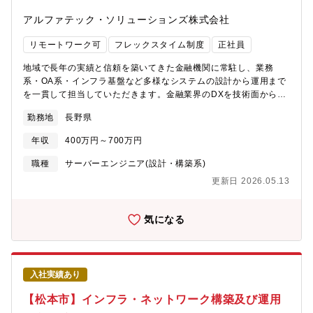
およびサポート■ドキュメント作成・手順書、マニュアルの作成・
アルファテック・ソリューションズ株式会社
更新・障害対応報告書の作成・運用改善に関する資料作成
リモートワーク可
フレックスタイム制度
正社員
地域で長年の実績と信頼を築いてきた金融機関に常駐し、業務
系・OA系・インフラ基盤など多様なシステムの設計から運用まで
を一貫して担当していただきます。金融業界のDXを技術面から支
える重要なポジションです。【具体的な職務内容】■金融機関向け
勤務地
長野県
業務系・OA系システムの設計、構築、運用・保守全般■Windows
／Linux／Unix環境における業務サーバー基盤の構築・監視設計■
年収
400万円～700万円
クラウド（AWS）やセキュリティを活用したインフラ環境の設
計・運用■システム移行計画の策定から本番移行、障害対応・保守
職種
サーバーエンジニア(設計・構築系)
までの一連対応■プロジェクト規模に応じたPM／PLとしての設計
更新日 2026.05.13
～移行フェーズの推進【プロジェクト例】■FinTech企業とのサー
ビス連携を可能にするプラットフォーム構築■マルチ／ハイブリッ
ドクラウド環境の設計・導入■ゼロトラストセキュリティの構築
気になる
■OA・セキュリティ環境の整備・実装【同ポジションの魅力】■大
規模プロジェクトへの参画を通して、設計・構築・運用のスキル
を高めることができます。■将来的には、メンバーの育成やマネジ
メントをしていく立場へとキャリアアップしていくことを期待し
入社実績あり
ています。【配属部署】金融事業全体約35名(営業：約5名、技
術：約30名)上記技術部門約25名の内訳(1)第一技術グループ(長
【松本市】インフラ・ネットワーク構築及び運用
野)：約10名(マネージャー1名含む)(2)第二技術グループ：約10名