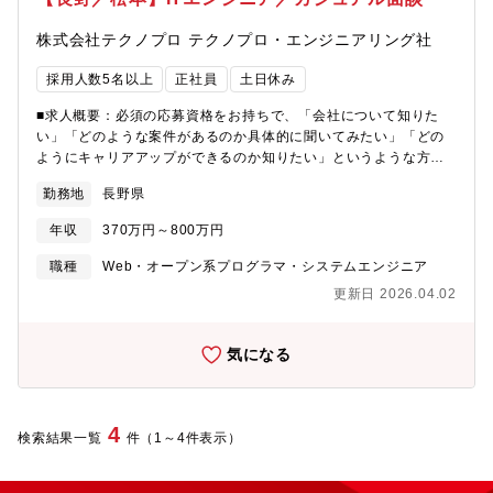
株式会社テクノプロ テクノプロ・エンジニアリング社
採用人数5名以上
正社員
土日休み
■求人概要：必須の応募資格をお持ちで、「会社について知りた
い」「どのような案件があるのか具体的に聞いてみたい」「どの
ようにキャリアアップができるのか知りたい」というような方に
向けて、選考要素無しの面談を実施します。■実施方法：・所要時
勤務地
長野県
間：1時間程度・実施方法：WEB・時間：月曜日～金曜日の9時～
19時開始■会社説明動画：https://groupallnet-
年収
370万円～800万円
my.sharepoint.com/:v:/g/personal/akinori_iwami_grcore_com
e=gaFT0s＜取引先800社以上/プロジェクト6,000件以上＞大手メ
職種
Web・オープン系プログラマ・システムエンジニア
ーカーやSler、通信系、官公庁、金融証券等、大手企業を中心
更新日 2026.04.02
に、要件定義から構築・運用まで幅広い工程のプロジェクトを保
有しております。皆様の経験されてきた保有スキルを基に、今後
の目標とされる領域への最適な提案をさせて頂きます。【プロジ
気になる
ェクト一例】◆航空会社様向け、予約管理WEBアプリケーション
開発（Java）◆金融機関向け、ネットバンキングアプリ
(iOS/Android)開発◆官公庁向け、5G緊急通報システム開発（C言
語）◆運送業向け、インフラ基盤設計構築(Linux/各種ミドルウエ
4
検索結果一覧
件（1～4件表示）
ア)◆大手生命保険会社向け基盤リプレイス（オンプレ→AWS）◆
航空会社向け、ネットワーク設計・構築（Cisco）【自社研修施設
／ITスクールも利用可能】自社保有の大型研修施設を横浜・名古