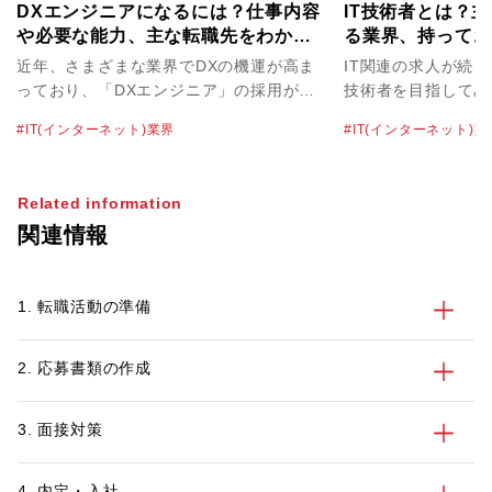
DXエンジニアになるには？仕事内容
IT技術者とは？
や必要な能力、主な転職先をわかり
る業界、持ってお
やすく解説！
介！
近年、さまざまな業界でDXの機運が高ま
IT関連の求人が続々
っており、「DXエンジニア」の採用が活
技術者を目指してみ
発になっています。DXエンジニアは多様
も多いかもしれませ
IT(インターネット)業界
IT(インターネット)業
な役割を任されることもあって、高水準の
とひと口にいっても
給与や待遇で採用されるケースも珍しくあ
はさまざまです。そ
りません。そのため、キャリアアップのた
な職種や仕事内容を
Related information
めにDXエンジニアを目指したいという方
とで、より次のキャ
関連情報
も多いのではないでしょうか。 そこで今
でしょう。 そこで今回は、IT技術者の定
回は、DXエンジニアの主な仕事内容や必
義や活躍している業
要な能力、目指すための方法についてわか
容について解説しま
1. 転職活動の準備
りやすく解説します。今後の転職活動を有
キャリアに役立つ資
利に進めるためにも、参考にしてみてくだ
ぜひ今後のスキルア
さい。
てみてください。
2. 応募書類の作成
3. 面接対策
4. 内定・入社