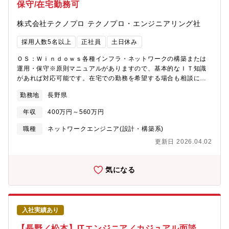
保守/在宅勤務可
(3)第三技術グループ：約10名【同社の金融事業について】単なる
IT支援にとどまらず、地方創生や地域経済の活性化を目指し、金
株式会社テクノプロ テクノプロ・エンジニアリング社
融機関とともに「暮らしを支える仕組み」を創り出すことがミッ
ションと捉えています。DXの波が押し寄せる金融業界において、
採用人数5名以上
正社員
土日休み
私たちは「顧客視点」「体験価値の向上」を軸に、クラウド・
AI・オープンイノベーションなどの最新技術を駆使し、地域に根
ＯＳ：Ｗｉｎｄｏｗｓ各種インフラ・ネットワークの構築または
ざした新しい金融のかたちを実現を目指します。【同社の魅力】■
運用・保守※原則マニュアルがありますので、基本的なＩＴ知識
ダイワボウ情報システムの安定した経営基盤同社はダイワボウ情
があれば対応可能です。在宅での勤務を希望する場合も相談に応
報システム株式会社の100％グループ会社としてITシステムの開
じます。
発・販売を行っています。バックボーンが安定基盤の環境下で新
勤務地
長野県
しいことに調整出来ます。■トップベンダーが認める高い技術力サ
ービスビジネスにおける優秀協力パートナーとして日本HPより表
年収
400万円～560万円
彰されています。参考：https://www.alphatec-
職種
ネットワークエンジニア(設計・構築系)
sol.co.jp/company/strengthマイクロソフト社の資格取得者も多
く、その高い技術力の裏付けになっています。■長期就業できる環
更新日 2026.04.02
境企業全体で働き方の改善・推進を進めており、直近5年の離職率
は平均で5.1％の少なさと長期就業がしやすい環境です。(※国内
気になる
平均離職率は13.9％)
入社実績あり
【長野／松本】ITエンジニア／カジュアル面談