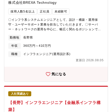
株式会社BREXA Technology
採用人数5名以上
正社員
未経験可
〇インフラ系システムエンジニアとして、設計・構築・運用保
守・ユーザーサポート業務を担当していただきます。〇サーバ
ー・ネットワークの運用を中心に、幅広く関わるポジションで
す。ご入社後に担当いただく想定配属先の業務は、文教・公共分
勤務地
長野県
野のITインフラにおける設計・構築・運用保守・ユーザーサポー
ト業務です。教育機関や公共分野のインフラを支えることで、社
年収
360万円～410万円
会基盤の安定運用に貢献できる重要な役割を担っていただきま
す。【業務内容】■インフラ運用・保守・文教／公共向けITインフ
職種
インフラエンジニア(運用設計系)
ラの運用保守業務・サーバーおよびネットワークの安定稼働管
更新日 2026.08.05
理・定期点検、ログ確認、バックアップ対応・システム改善や運
用効率化の提案■サーバー運用（Windows環境）・Windowsサー
バーの運用管理・Active Directory（AD）のユーザー／権限管
気になる
理・DNS、DHCPなどのネットワークサービス運用・サーバート
ラブル時の調査および復旧対応■ネットワーク運用・ネットワーク
障害の一次切り分け対応・設定変更の補助および機器設定サポー
ト・通信状況の監視および不具合対応■PCキッティング・展開・
入社実績あり
PCの初期設定（キッティング）およびマスター作成・端末の展開
作業および現地での設置対応・ソフトウェアインストールおよび
【長野】インフラエンジニア【金融系インフラ構
設定作業■ユーザーサポート・問い合わせ対応（電話／メール）・
築】
トラブルシューティングおよび一次対応・ユーザー向け操作説明