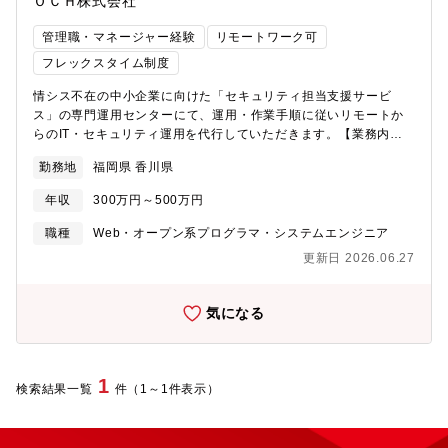
ＯＣＨ株式会社
管理職・マネージャー経験
リモートワーク可
フレックスタイム制度
情シス不在の中小企業に向けた「セキュリティ担当支援サービ
ス」の専門運用センターにて、運用・作業手順に従いリモートか
らのIT・セキュリティ運用を代行していただきます。【業務内
容】・PC・ネットワークの統合管理とセキュリティ監視： ツー
勤務地
福岡県 香川県
ルを用いたパッチ運用、資産管理、およびEDR・UTM（ファイア
ウォール、Wi-Fi、VPN等）の運用・保守・アラート監視・ヘルプ
年収
300万円～500万円
デスク・トラブル対応： 異常検知時の一次対応・端末隔離や、
顧客からのPC・ネットワークに関する問い合わせ（電話・メー
職種
Web・オープン系プログラマ・システムエンジニア
ル・チャット）へのリモートサポート・診断・レポート業務：
更新日 2026.06.27
ネットワーク脆弱性診断の実施と、客観的なデータに基づくセキ
ュリティ総合レポートの作成・報告・情シス代行・運用改善（リ
ノベーション）： 業務の属人化を防ぐための運用回りの仕組み
気になる
作り、既存業務のDX化（業務効率改善）、マニュアルや社内シス
テム構成図の作成支援【募集背景】新サービスリリースに伴うメ
ンバ増員【業務環境】自社システム、Airtable、Google
Workspace、Slack、外部管理システム、外部SaaSサービス【魅
1
検索結果一覧
件（1～1件表示）
力・遣り甲斐】・マニュアル運用からスタートし、情報セキュリ
ティの頼れる「ガードマン」へ成長できます。 最初は手順書や
マニュアルに沿った運用・サポート対応からスタートしていただ