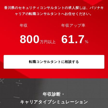
くため、セキュリティ専任としての経験がなくても安心です。
日々の業務を通じてインフラやセキュリティの知見を深め、ゆく
香川県のセキュリティコンサルタントの求人探しは、パソナキ
ゆくは異常にいち早く気づき、お客様のシステムを守り抜く「ガ
ャリアの転職コンサルタントへお任せください。
ードマン（セキュリティのプロ）」へとステップアップできる環
境です。・中小企業の「最後の砦」としての高い社会的意義 「情
シス不在」でセキュリティ対策に悩むお客様に対し、単なるツー
年収
年収アップ率
ルではなく「人」として伴走します。 大企業からのセキュリテ
ィ要請が高まる中、サプライチェーンの弱点となりがちな中小企
800
61.7
業のITインフラを根本から支え、顧客から直接頼られ、感謝され
万円以上
%
るという大きなやりがいを得られます。【働き方】フルリモー
ト・スーパーフレックス制度※で、プロセスよりも結果を重視す
る働き方となります。全国どこにお住まいの方でもご勤務可能で
す。また、コアタイムのない7時間勤務（1日）を基準に月の歴日
転職コンサルタントに相談する
数総労働時間で管理しております。予め設定されたみなし残業は
ありません。1分単位で超過勤務手当が支給されます。※業務内容
や会社判断により、勤務時間の指定や出社を指示する場合があり
ます。
年収診断・
キャリアタイプシミュレーション