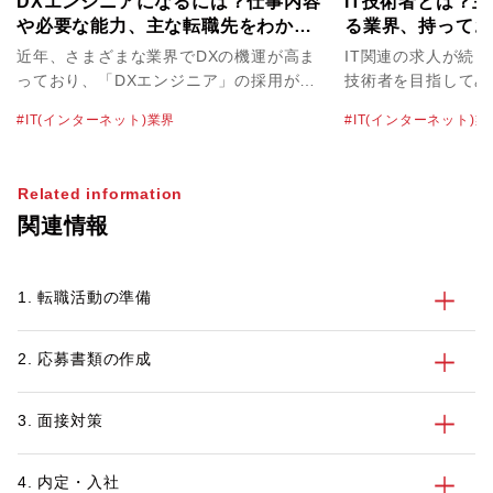
DXエンジニアになるには？仕事内容
IT技術者とは？
や必要な能力、主な転職先をわかり
る業界、持ってお
やすく解説！
介！
近年、さまざまな業界でDXの機運が高ま
IT関連の求人が続々
っており、「DXエンジニア」の採用が活
技術者を目指してみ
発になっています。DXエンジニアは多様
も多いかもしれませ
IT(インターネット)業界
IT(インターネット)業
な役割を任されることもあって、高水準の
とひと口にいっても
給与や待遇で採用されるケースも珍しくあ
はさまざまです。そ
りません。そのため、キャリアアップのた
な職種や仕事内容を
Related information
めにDXエンジニアを目指したいという方
とで、より次のキャ
関連情報
も多いのではないでしょうか。 そこで今
でしょう。 そこで今回は、IT技術者の定
回は、DXエンジニアの主な仕事内容や必
義や活躍している業
要な能力、目指すための方法についてわか
容について解説しま
1. 転職活動の準備
りやすく解説します。今後の転職活動を有
キャリアに役立つ資
利に進めるためにも、参考にしてみてくだ
ぜひ今後のスキルア
さい。
てみてください。
2. 応募書類の作成
3. 面接対策
4. 内定・入社