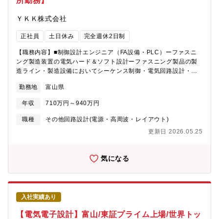
所勤務】
ＹＫＫ株式会社
正社員
土日休み
完全週休2日制
【職務内容】■制御設計エンジニア（FA設備・PLC）ーファスニ
ング製造装置の電気ハード＆ソフト設計ーファスニング製品の製
造ライン・製造設備においてシーケンス制御・電気回路設計・制
御ソフトウェア設計を一貫して担当していただきます。※設備単
勤務地
富山県
体にとどまらず、製造ラインやFAシステム全体を俯瞰した設計を
通じて技術者として幅広い経験が積めます。＜具体的な業務内容
年収
710万円～940万円
＞・製造設備の電気ハード設計（制御盤・回路設計・配線設
計）・PLCプログラム設計・ラダー設計・タッチパネルHMI設
職種
その他回路設計(電源・高周波・レイアウト)
計・開発機の試作・設備立上げ・製造現場での調整・製造ライ
更新日 2026.05.25
ン・FAシステム全体を含めた設計・構成検討・既存設備の改善・
問合せ対応・技術サポート【期待する役割】制御画像技術開発グ
ループの一員としてYKKの最新技術・開発ツール・社外からの新
気になる
技術導入を活用しながら国内・海外の製造拠点と密接に連携。FA
設備・製造ラインの技術的ブレークスルー、コスト追求、開発リ
ードタイム短縮を積極的に推進していただきます。入社後3か月
は、制御設計業務に必要な社内システムの習熟・担当設備の知識
入社実績あり
習得期間として先輩エンジニアとともに業務に入ります。独り立
ち後は、電気設計・制御設計から設備立上げまで主体的にリード
【電気電子設計】富山/東証プライム上場/世界トッ