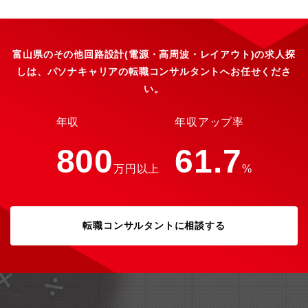
を私たちの身の回りで使える電気（直流）に変換する装置です。
発電所で作られた電気は交流として家庭や工場に送られますが、
家電製品や工作機械などのエレクトロニクス製品は直流ではない
と動きません。日常生活で直接目にすることのない機器ですが、
富山県のその他回路設計(電源・高周波・レイアウト)の求人探
あらゆる電子制御装置の中で使用されています。例えばこれらの
しは、パソナキャリアの転職コンサルタントへお任せくださ
機器、装置の心臓部として、人々の暮らしを支えています。1）ス
い。
タジアムの表示機、エレベータ、医療機器など身近で目にする電
気機器2）携帯電話や、光通信機を支える通信装置3）食品・医薬
品をはじめ様々な工場で稼働するロボットおよび制御・測定・検
年収
年収アップ率
査装置■業務魅力・勤務先はR&Dセンターという研究開発棟のた
め、設備は充実しています。・新工法開発・自働化推進・稼働監
800
61.7
視（IoT技術活用）等、先進的な取組みに関われますので、最新の
万円以上
%
専門的知識をつけていただけます。・当社は多品種変量生産を強
みとしており、約2万9,000種類ある製品を1個からつくることが
できる生産システムを構築。
転職コンサルタントに相談する