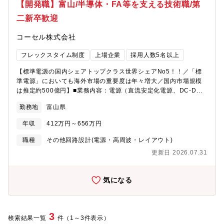
ス・特殊鋼・工業炉の８事業を展開しています。■同社の技術は世
【開発職】富山/半導体・FA等を支える技術職/第
界的な少子高齢化による労働人口の減少を背景として、人手不足
二新卒歓迎
の解消、生産性の向上などのニーズの需要があり、世界の生産現
場に寄与しています。■同社は世界シェアNO.1の製品も多く所
コーセル株式会社
有、海外拠点も32カ所と多く、グローバルに活躍の場を広げてい
ます
フレックスタイム制度
上場企業
採用人数5名以上
【標準電源の国内シェアトップクラス世界シェアNo5！！／「標
準電源」においても海外市場の重要度は年々増大／国内市場規模
は推定約500億円】■業務内容：電源（直流安定化電源、DC-DC
コンバータ）の回路設計および機構設計を担当していただきま
勤務地
富山県
す。■2～4名のグループで一つのプロジェクトに取り組みます。■
設計業務は電子回路設計のほか機構設計も行います。■設計→試作
年収
412万円～656万円
→評価といった、一連のフローを担当していきます。※開発部は
新製品開発課・顧客担当課で分かれます。〇新製品開発課：タイ
職種
その他回路設計(電源・高周波・レイアウト)
ムリーな新製品開発をご担当いただきます。〇顧客担当課：客先
更新日 2026.07.31
でのニーズヒアリングから部品評価、クレーム対応など幅広くご
対応いただきます。ご経験・ご希望により配属先が決定いたしま
す。【組織構成】開発部門は7部署（200名程）で構成されており
気になる
ます。職場の雰囲気ですが、若手スタッフも多く、活気が溢れて
おり、先輩後輩と関係なく仲の良い職場です。■商材について当社
は"電子機器の心臓部”である「直流安定化電源装置」および「周辺
機器装置ノイズフィルタ」を開発・製造・販売するメーカーで
3
検索結果一覧
件（1～3件表示）
す。「直接安定化電源装置とは」発電所で作られた電気（交流）