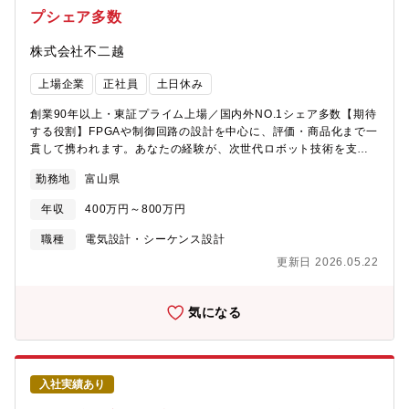
する「技術の核」として活躍を期待します。将来的にはチームの
プシェア多数
制御技術・FA設計をけん引するリーダーの役割も担っていただき
ます。【入社後のキャリア・やりがい】当初はファスニング製造
株式会社不二越
工程の設備における制御設計・電気設計を担当。習熟後は、ご本
人の志向・適性に応じて以下のようなキャリアを選択できます。
上場企業
正社員
土日休み
創業90年以上・東証プライム上場／国内外NO.1シェア多数【期待
する役割】FPGAや制御回路の設計を中心に、評価・商品化まで一
貫して携われます。あなたの経験が、次世代ロボット技術を支え
る力になります。【職務内容】ロボット制御装置の開発におい
勤務地
富山県
て、電気・電子設計エンジニアとして以下を担当します。・制御
回路・パワー回路・電源回路の設計・評価（インバータ、サーボ
年収
400万円～800万円
アンプ、電源装置など）・FPGA設計（Verilog-HDL／VHDL）に
よる論理回路開発・基板設計、配線、構造設計を含むハードウェ
職種
電気設計・シーケンス設計
ア開発・試作評価から商品化までの一連工程の推進開発は機械・
更新日 2026.05.22
ソフトウェア担当と連携しながら進めます。仕様検討から設計、
試作、評価、量産化まで一貫して関与できるため、技術者として
の裁量が大きく、幅広い知識を活かせます。品質向上に向けた改
気になる
善提案も期待しています。主体的に開発を推進し、世界水準の製
品づくりに貢献できるポジションです。【魅力】■同社は東証プラ
イム上場の切削工具・ベアリング・産業用ロボットの製造を中心
とするメーカー企業です。社員も連結で約7,500人在籍し、ロボッ
入社実績あり
ト・工具・工作機械・ベアリング・油圧機器・カーハイドロリク