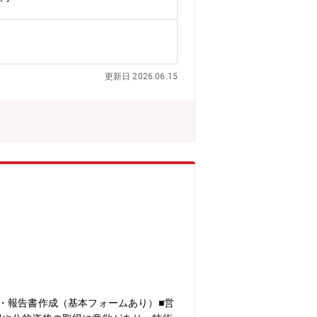
。その為、早い段階でキャリアアップが
ダーをすることもできます。最短1～3
更新日 2026.06.15
・報告書作成（基本フォームあり）■営