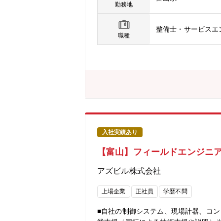
自身のスキルも高めることが可能＜キ
勤務地
できる状態です。若くしてリーダーに
年で工場長への昇格の可能性あり。
整備士・サービスエ
職種
入社実績あり
【富山】フィールドエンジニア
アズビル株式会社
上場企業
正社員
学歴不問
■自社の制御システム、現場計器、コン