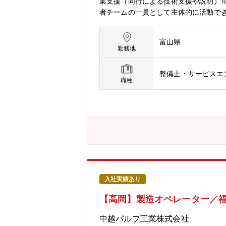
業支援（同行による技術支援や説明）
者チームの一員として主体的に活動で
円滑に協力できる方【配属組織】AAC
模な建物やプラント、工場の自動化を
富山県
メーション事業を展開するなど、ます
勤務地
整備士・サービスエ
職種
入社実績あり
【高岡】製造オペレーター／福
中越パルプ工業株式会社