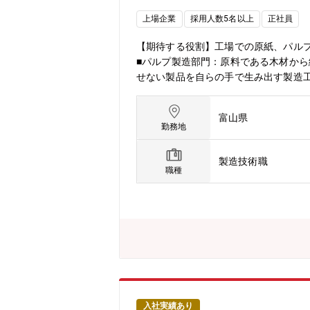
上場企業
採用人数5名以上
正社員
【期待する役割】工場での原紙、パル
■パルプ製造部門：原料である木材か
せない製品を自らの手で生み出す製造
新卒歓迎です！入社後は現場OJTを中
できる環境です。■将来的には副長や
富山県
き、長く腰を据えて働ける職場です。
勤務地
原質部・抄紙部・二塚製造部
製造技術職
職種
入社実績あり