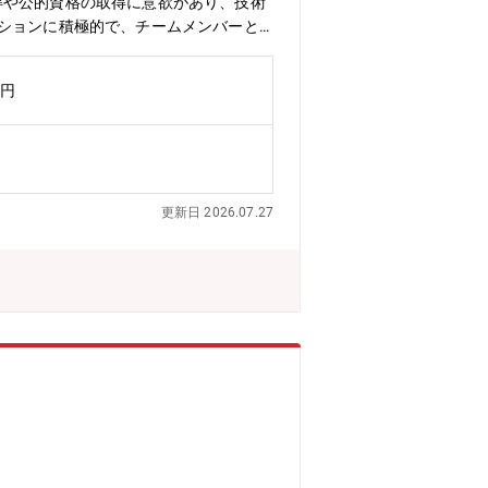
得や公的資格の取得に意欲があり、技術
ーションに積極的で、チームメンバーと
6年の創業以来、計測と制御の技術で大規
はより人々の生活に身近なライフオート
万円
更新日 2026.07.27