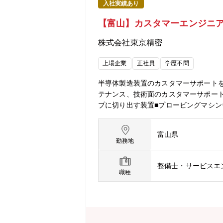
入社実績あり
【富山】カスタマーエンジニア
株式会社東京精密
上場企業
正社員
学歴不問
半導体製造装置のカスタマーサポート
テナンス、技術面のカスタマーサポート
プに切り出す装置■プロービングマシ
インダ東京精密独自の発想から生まれた、各
ech.com/jp/product/semi
富山県
の適用対象外【同社事業内容について
勤務地
シェアを確立してまいりました。これら
ートしております。■精密測定機器事
整備士・サービスエ
精密測定機器」は、精密測定室あるい
職種
化、オペレーションの自動化など、た