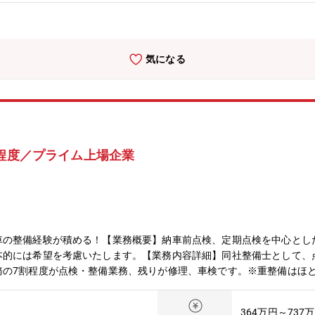
度でもNo.1を目指し「みんなに愛されるクルマ屋さん」を実現します
気になる
間程度／プライム上場企業
車の整備経験が積める！【業務概要】納車前点検、定期点検を中心とし
本的には希望を考慮いたします。【業務内容詳細】同社整備士として、
務の7割程度が点検・整備業務、残りが修理、車検です。※重整備はほ
＜残業少な目でプライベートも充実＞月残業17時間以内。完全予約制で
＞様々な車種に触って頂く機会があることと、整備業務全般だけでなく
364万円～737