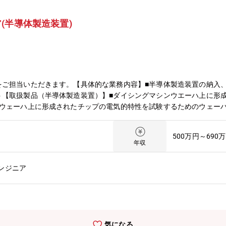
(半導体製造装置)
をご担当いただきます。【具体的な業務内容】■半導体製造装置の納入
【取扱製品（半導体製造装置）】■ダイシングマシンウエーハ上に形成さ
ンウェーハ上に形成されたチップの電気的特性を試験するためのウェー
種デバイスウェーハの薄片化とダメージ除去を1台の装置で実現する装置※参考
con/semi/index.html【働き方】■原則出社■フルフレックス※中学入学
500万円～690
】■半導体製造装置事業半導体社は、従来のウェーハ製造分野及び、テ
年収
に加えCMP 装置や薄片化分野にも進出し、半導体製造工程における
業計測社は、世界の自動車産業・工作機械・航空機等、あらゆる産業界
ンジニア
は機械加工ラインで用いられており、お客様に高い評価を頂いておりま
ゆまぬ製品開発をおこなってまいります。
気になる