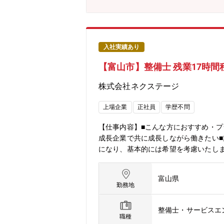
入社実績あり
【富山市】整備士 残業17時
株式会社ネクステージ
上場企業
正社員
学歴不問
【仕事内容】■こんな方におすすめ・
成長企業で共に成長しながら働きたい
になり、基本的には希望を考慮いたし
的には業務の7割程度が点検・整備業
徴・魅力【残業少な目でプライベート
富山県
アップ】様々な車種に触って頂く機会
勤務地
能【キャリアアップのチャンスがある
ダーになれるのも夢ではありません。
整備士・サービスエ
り。■同社の魅力【圧倒的な成長スピード
職種