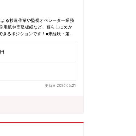
による抄造作業や監視オペレーター業務
印刷用紙や高級板紙など、暮らしに欠か
できるポジションです！■未経験・第二
員が段階的に指導するため、着実に成長
。経験を積むことでステップアップで
万円
を確保するため）【組織構成】高岡工場
更新日 2026.05.21