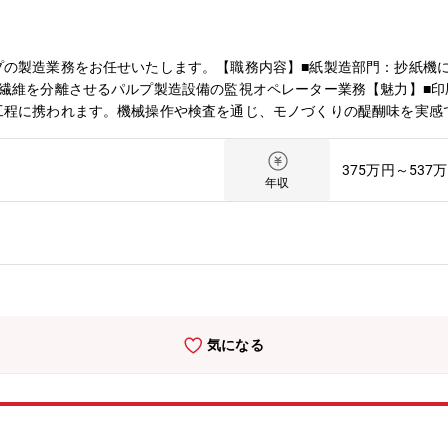
プの製造業務をお任せいたします。【職務内容】■紙製造部門：抄紙機
ら繊維を分離させるパルプ製造設備の監視オペレーター業務【魅力】■
工程に携われます。機械操作や検査を通じ、モノづくりの醍醐味を実感
心に、丁寧なサポート体制で基礎からしっかり習得が可能です！先輩社
工程長、さらには現場全体を統括するスタッフ業務への道もございます
375万円～537
【募集背景】増員（今後複数人の従業員が定年を迎える予定でその要員
年収
気になる