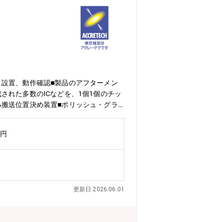
、設置、動作確認■製品のアフターメン
れた多数のICなどを、1個1個のチッ
ハ搬送位置決め装置■ポリッシュ・グラ
HP※https://www.accret
までの子を養育、介護等の条件あり※管理職は本制度
万円
スト分野、後工程分野で、世界のトップ
、お客様の最適生産システム構築をサポ
において、東京精密が提供する「高精度
す。これからも、耐環境性の向上、小型
更新日 2026.06.01