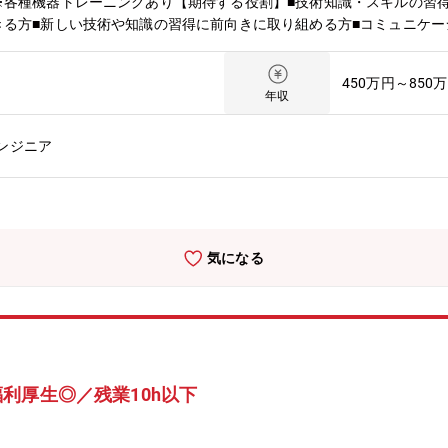
※各種機器トレーニングあり【期待する役割】■技術知識・スキルの習
きる方■新しい技術や知識の習得に前向きに取り組める方■コミュニケ
サービス本部 中部サービス部 富山サービスグループ【事業内容】190
実現し社会に貢献してきた総合オートメーションメーカーです。近年で
450万円～850
ます事業の幅を広げています。
年収
ンジニア
気になる
利厚生◎／残業10h以下