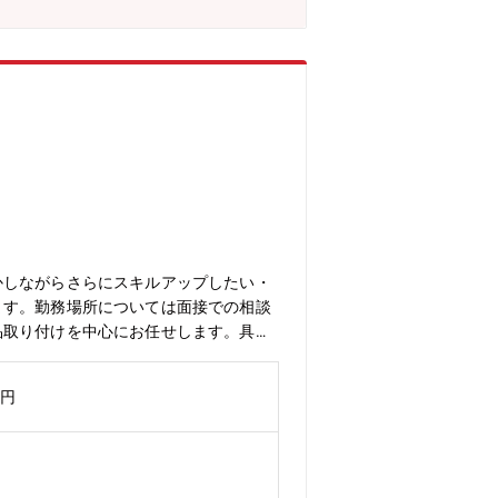
かしながらさらにスキルアップしたい・
ます。勤務場所については面接での相談
品取り付けを中心にお任せします。具体
の負担も少なめ■当ポジションの特
づらいです。【多種多様な車種でスキル
万円
とで、ご自身のスキルも高めることが可
アップができる状態です。若くしてリー
短1～3年で工場長への昇格の可能性あ
20倍。そして現在も成長を続けていま