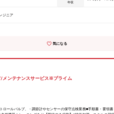
ャリアアップのチャンスがある＞現在、複数店舗展開を行っている同社
年収
なれるのも夢ではありません。新規店舗が増えているため新店舗のリー
ンジニア
気になる
/メンテナンスサービス※プライム
トロールバルブ、・調節計やセンサーの保守点検業務■手順書・要領書