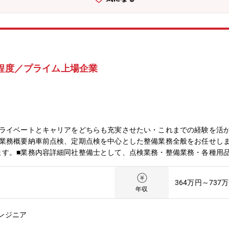
間程度／プライム上場企業
プライベートとキャリアをどちらも充実させたい・これまでの経験を活
■業務概要納車前点検、定期点検を中心とした整備業務全般をお任せし
ます。■業務内容詳細同社整備士として、点検業務・整備業務・各種用
務、残りが修理、車検です。※重整備はほとんど外注しているため、体へ
も充実】月残業17時間以内。完全予約制であるため業務負担がかかり
364万円～737
があることと、整備業務全般だけでなくお客様へのご説明もして頂くこ
年収
】現在、複数店舗展開を行っている同社。その為、早い段階でキャリア
新規店舗が増えているため新店舗のリーダーをすることもできます。最
ンジニア
】当社は2022年に売上高4,100億円を突破。ここ10年で売上高は約