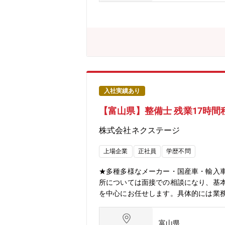
す。顧客満足度だけでなく、従業員満足
入社実績あり
【富山県】整備士 残業17時
株式会社ネクステージ
上場企業
正社員
学歴不問
★多種多様なメーカー・国産車・輸入
所については面接での相談になり、基
を中心にお任せします。具体的には業
少なめ【同ポジションの特徴・魅力】
す。＜多種多様な車種でスキルアップ
富山県