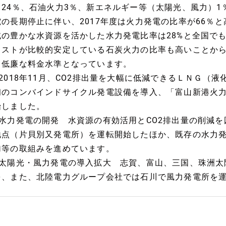
力24％、石油火力3％、新エネルギー等（太陽光、風力）
電の長期停止に伴い、2017年度は火力発電の比率が66％
域の豊かな水資源を活かした水力発電比率は28%と全国で
コストが比較的安定している石炭火力の比率も高いことか
る低廉な料金水準となっています。
■2018年11月、CO2排出量を大幅に低減できるＬＮＧ（
初のコンバインドサイクル発電設備を導入、「富山新港火力
始しました。
■水力発電の開発 水資源の有効活用とCO2排出量の削減
地点（片貝別又発電所）を運転開始したほか、既存の水力
加等の取組みを進めています。
■太陽光・風力発電の導入拡大 志賀、富山、三国、珠洲太
を、また、北陸電力グループ会社では石川で風力発電所を