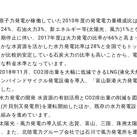
■原子力発電が稼働していた2010年度の発電電力量構成比は
力24%、石油火力3%、新エネルギー等(太陽光、風力)1%
長期停止に伴い、2017年度は火力発電の比率が66%と高
豊かな水資源を活かした水力発電比率は28%と全国でもト
トが比較的安定している石炭火力の比率も高いことから、
廉な料金水準となっています。
■2018年11月、CO2排出量を大幅に低減できるLNG(液
コンバインドサイクル発電設備を導入、「富山新港火力発電
ました。
■水力発電の開発 水資源の有効活用とCO2排出量の削減を
点(片貝別又発電所)を運転開始したほか、既存の水力発電
取組みを進めています。
■太陽光・風力発電の導入拡大 志賀、富山、三国、珠洲太
を、また、北陸電力グループ会社では石川で風力発電所を