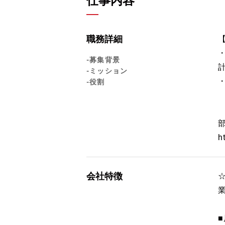
仕事内容
職務詳細
-募集背景
-ミッション
-役割
h
会社特徴