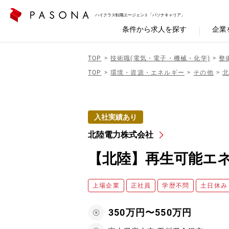
ハイクラス転職エージェント「パソナキャリア」
条件から求人を探す
企業
TOP
技術職(電気・電子・機械・化学)
整
TOP
環境・資源・エネルギー
その他
入社実績あり
北陸電力株式会社
【北陸】再生可能エネ
上場企業
正社員
学歴不問
土日休み
350万円〜550万円