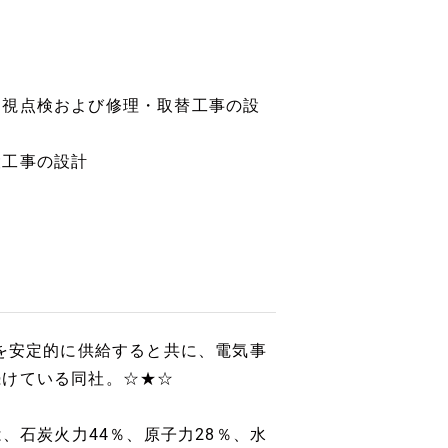
巡視点検および修理・取替工事の設
設工事の設計
力を安定的に供給すると共に、電気事
続けている同社。☆★☆
、石炭火力44％、原子力28％、水