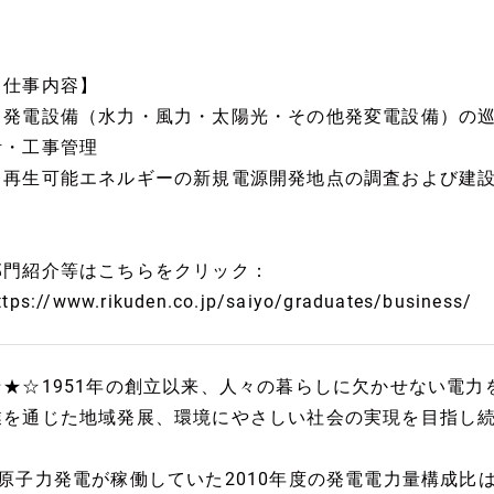
【仕事内容】
・発電設備（水力・風力・太陽光・その他発変電設備）の
計・工事管理
・再生可能エネルギーの新規電源開発地点の調査および建
部門紹介等はこちらをクリック：
ttps://www.rikuden.co.jp/saiyo/graduates/business/
☆★☆1951年の創立以来、人々の暮らしに欠かせない電
業を通じた地域発展、環境にやさしい社会の実現を目指し
■原子力発電が稼働していた2010年度の発電電力量構成比は