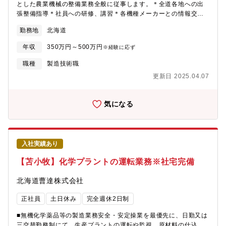
とした農業機械の整備業務全般に従事します。＊全道各地への出
張整備指導＊社員への研修、講習＊各機種メーカーとの情報交換
＊その他事務業務全般含む★Ｉターン、Ｕターン歓迎します。
勤務地
北海道
年収
350万円～500万円
※経験に応ず
職種
製造技術職
更新日 2025.04.07
気になる
入社実績あり
【苫小牧】化学プラントの運転業務※社宅完備
北海道曹達株式会社
正社員
土日休み
完全週休2日制
■無機化学薬品等の製造業務安全・安定操業を最優先に、日勤又は
三交替勤務制にて、生産プラントの運転や監視、原材料の仕込