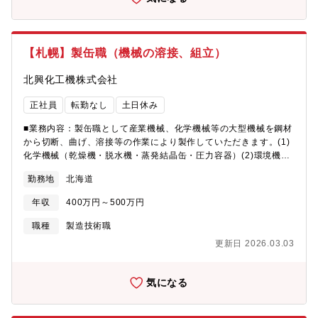
が、「日野自動車販売会社グループ」です。全国に広がる日野自
動車の販売会社が経済活動・社会生活を支え、欠くことのできな
い重要な役割を果たしています。道央・道北地区の販売会社とし
て当社がその一翼を担っています。【募集拠点】本社／札幌支
【札幌】製缶職（機械の溶接、組立）
店：札幌市東区東苗穂2条3丁目2-15旭川支店：旭川市永山２条１
４丁目１－２１札幌北支店：石狩市新港西１－７７８－１３苫小
北興化工機株式会社
牧支店：苫小牧市新明町１丁目３－１１千歳支店：千歳市上長都
1039-47小樽支店：小樽市塩谷２丁目２－３３岩見沢支店：岩見
正社員
転勤なし
土日休み
沢市大和２条９丁目２－２岩見沢支店 空知工場：砂川市空知太東
１条６丁目１－１室蘭支店：登別市栄町1丁目15－5
■業務内容：製缶職として産業機械、化学機械等の大型機械を鋼材
から切断、曲げ、溶接等の作業により製作していただきます。(1)
化学機械（乾燥機・脱水機・蒸発結晶缶・圧力容器）(2)環境機器
（焼却プラント・水処理プラント・粉砕機・選別機）(3)自動車関
勤務地
北海道
連（付帯設備・搬送装置・試験装置）(4)産業機械（サイロ及び貯
蔵・木材チップ乾燥プラント）中小企業では道内最大の機械を製
年収
400万円～500万円
作しています。オーダーメイドの機械を製作しているため、作業
が単調にならずに、やりがいのある仕事です。■組織構成：札幌工
職種
製造技術職
場は、14名で構成されており、各役割分担で行っています。
更新日 2026.03.03
気になる