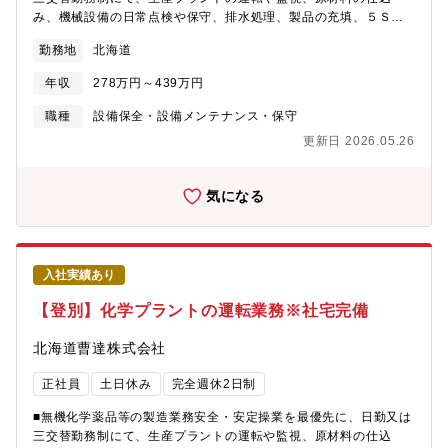
み、機械設備の日常点検や保守、排水処理、製品の充填、５Ｓ等
の業務に従事して頂きます。【組織構成】課長以下27名（日勤：
勤務地
北海道
15名、三交替：12名）★業界未経験・職種未経験歓迎
年収
278万円～439万円
職種
設備保全・設備メンテナンス・保守
更新日 2026.05.26
気になる
入社実績あり
【登別】化学プラントの運転業務※社宅完備
北海道曹達株式会社
正社員
土日休み
完全週休2日制
■無機化学薬品等の製造業務安全・安定操業を最優先に、日勤又は
三交替勤務制にて、生産プラントの運転や監視、原材料の仕込