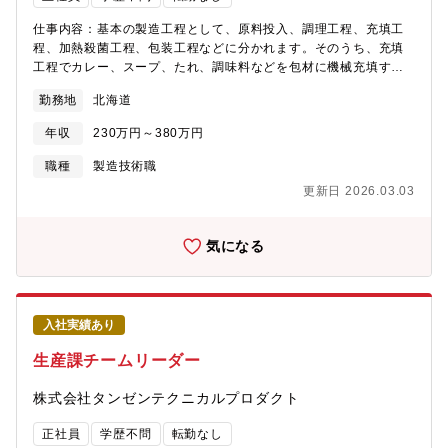
仕事内容：基本の製造工程として、原料投入、調理工程、充填工
程、加熱殺菌工程、包装工程などに分かれます。そのうち、充填
工程でカレー、スープ、たれ、調味料などを包材に機械充填する
業務を担当していただきます。 ＜主な仕事＞ ■食品製造機器各種
勤務地
北海道
のオペレーション ＜下記のいずれかに該当する方歓迎＞◎真面目
にコツコツ仕事ができる方 ◎工場でのオペレーション業務経験 ・
年収
230万円～380万円
食品工場経験者の方はさらに歓迎！ ・食品衛生管理についての知
識・経験のある方 ■所属組織/人員数：生産課/20名
職種
製造技術職
更新日 2026.03.03
気になる
入社実績あり
生産課チームリーダー
株式会社タンゼンテクニカルプロダクト
正社員
学歴不問
転勤なし