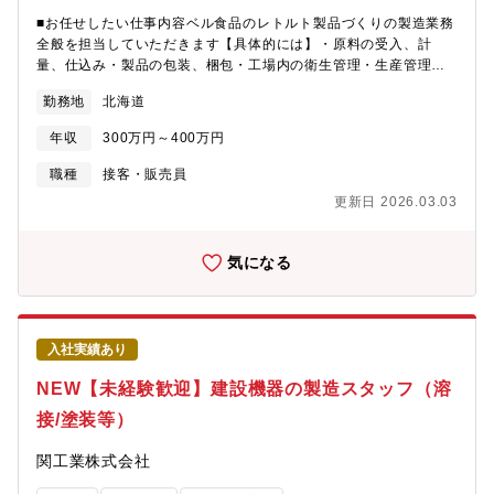
■お任せしたい仕事内容ベル食品のレトルト製品づくりの製造業務
全般を担当していただきます【具体的には】・原料の受入、計
量、仕込み・製品の包装、梱包・工場内の衛生管理・生産管理業
務分業制で自分の作業に集中することが可能です！工程やレシピ
勤務地
北海道
を丸暗記する必要はありません！■できることからコツコツと入社
後、まずはお仕事に慣れるところからスタート！また、作業もチ
年収
300万円～400万円
ームで進めていきますので分からないことがあれば、先輩スタッ
フがすぐにサポートさせていただきます。未経験からでも安心し
職種
接客・販売員
てスタートできる環境です■未経験入社のスタッフも多数現在いる
更新日 2026.03.03
メンバーも営業職や配送、サービス業などの異業種から入社した
方が多数います「安定した企業に入社したい」「食品業界に興味
がある方」などご興味ある方は是非ご応募ください
気になる
入社実績あり
NEW【未経験歓迎】建設機器の製造スタッフ（溶
接/塗装等）
関工業株式会社