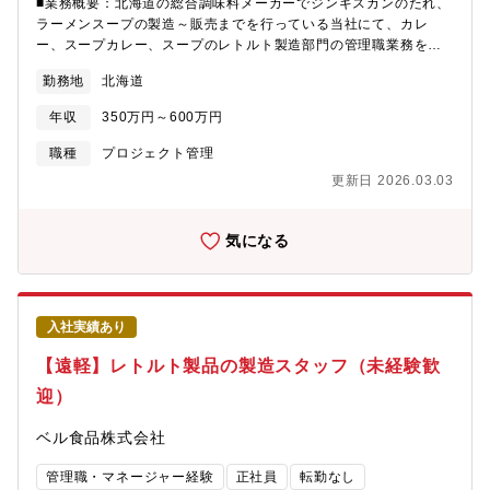
■業務概要：北海道の総合調味料メーカーでジンギスカンのたれ、
ラーメンスープの製造～販売までを行っている当社にて、カレ
ー、スープカレー、スープのレトルト製造部門の管理職業務をお
任せします。■具体的な業務詳細・調味料等食品の製造に関する業
勤務地
北海道
務全般（原料の受入、計量、仕込、充填、包装、出荷等）・製造
部門の監督業務（現場管理・工程改善・衛生管理等）■同社につい
年収
350万円～600万円
て：北海道の総合調味料メーカーとしてジンギスカンのたれやラ
ーメンスープ華味等のロングセラー、ベストセラーを次々と発売
職種
プロジェクト管理
し、道産食材加工品も開発。■魅力：・北海道の老舗たれ・スープ
更新日 2026.03.03
メーカー・ISO22000を取得済み。・住宅手当や家族手当、退職金
制度など福利厚生が充実しています。
気になる
入社実績あり
【遠軽】レトルト製品の製造スタッフ（未経験歓
迎）
ベル食品株式会社
管理職・マネージャー経験
正社員
転勤なし