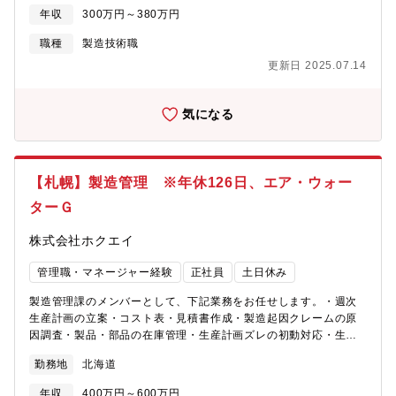
の操作補助や箱詰作業パレット積み作業、全体清掃等がありま
年収
300万円～380万円
す。*業務習得まで2人体制にてOJTを行います。未経験の方でも
コツコツできる業務で安心です。*食品の安全・安心を第一に
職種
製造技術職
FSSC22000及びHACCPに沿い製造を行います。
更新日 2025.07.14
気になる
【札幌】製造管理 ※年休126日、エア・ウォー
ターＧ
株式会社ホクエイ
管理職・マネージャー経験
正社員
土日休み
製造管理課のメンバーとして、下記業務をお任せします。・週次
生産計画の立案・コスト表・見積書作成・製造起因クレームの原
因調査・製品・部品の在庫管理・生産計画ズレの初動対応・生産
指示書の発行・外注への発注・管理・売上・営業渡し処理・出荷
勤務地
北海道
の手配・納品前の検品と出荷フォロー（養生等）・棚卸データの
入力※主な製品：住宅設備関連の金属製品等【ホクエイのものづ
年収
400万円～600万円