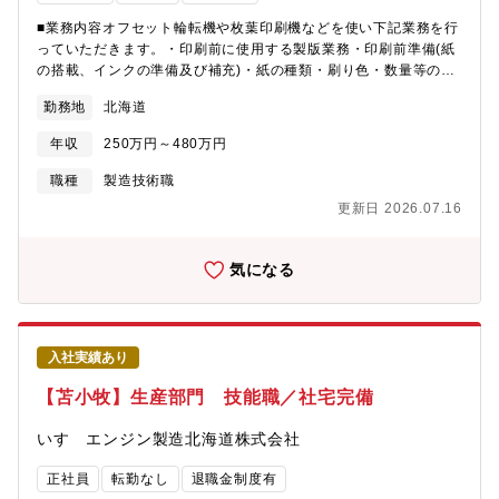
■業務内容オフセット輪転機や枚葉印刷機などを使い下記業務を行
っていただきます。・印刷前に使用する製版業務・印刷前準備(紙
の搭載、インクの準備及び補充)・紙の種類・刷り色・数量等の確
認・印刷機操作・フォークリフト操作による構内での印刷物運
勤務地
北海道
搬、資材管理など
年収
250万円～480万円
職種
製造技術職
更新日 2026.07.16
気になる
入社実績あり
【苫小牧】生産部門 技能職／社宅完備
いすゞエンジン製造北海道株式会社
正社員
転勤なし
退職金制度有