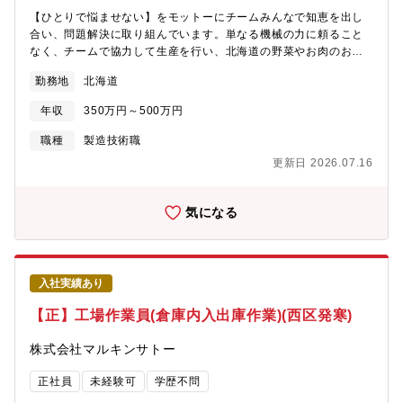
【ひとりで悩ませない】をモットーにチームみんなで知恵を出し
合い、問題解決に取り組んでいます。単なる機械の力に頼ること
なく、チームで協力して生産を行い、北海道の野菜やお肉のおい
しさを活かして製品づくりをしています。製品のより高い品質と
勤務地
北海道
安定を目指して、16名の生産メンバーがお互いに声掛けをしなが
ら仕事をしています。そんなチームのリーダーになってください
年収
350万円～500万円
ませんか。＜主な業務＞・工場全体の工程管理 ・スケジュール
予測と生産高管理・スケジュール変更や人員配置※予定通りに工
職種
製造技術職
程が進んでいるか、円滑に作業できているか、何か改善点はない
更新日 2026.07.16
か、などスケジュールと工程を適切に管理していきます。◎やり
がい：チームはもちろん、他部署ともコミュニケーションが取り
やすく、アイデアを具現化できる自由度の高い職場環境です。◎
気になる
自分たちが製造した商品がスーパーなどの店頭に並んでいるのを
見る時、食品メーカーならではの喜びを味わえます！
入社実績あり
【正】工場作業員(倉庫内入出庫作業)(西区発寒)
株式会社マルキンサトー
正社員
未経験可
学歴不問