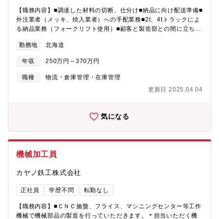
【職務内容】■調達した材料の切断、仕分け■納品に向け配送準備■
外注業者（メッキ、焼入業者）への手配業務■2t、4tトラックによ
る納品業務（フォークリフト使用）■顧客と製造部との間に立ち納
期等の打ち合わせ、受注業務■工場内にて材料、製品の移動等、製
勤務地
北海道
造に関わる附帯作業（機械部品製作において材料となる鋼材の仕
入・発注業務）※上記内容を業務職員（2～3名）で分担して行っ
年収
250万円～370万円
ていただきます。
職種
物流・倉庫管理・在庫管理
更新日 2025.04.04
気になる
機械加工員
カヤノ鉄工株式会社
正社員
学歴不問
転勤なし
【職務内容】■ＣＮＣ施盤、フライス、マシニングセンター等工作
機械で機械部品の製造を行っていただきます。＊担当いただく機