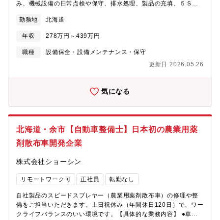
み、機械設備の日常点検や保守、排水処理、製品の充填、５Ｓ等
の業務に従事して頂きます。【組織構成】課長以下20名（日勤：
勤務地
北海道
11名、三交替：9名）★業界未経験・職種未経験歓迎
年収
278万円～439万円
職種
設備保全・設備メンテナンス・保守
更新日 2026.05.26
気になる
北海道・余市【自動車整備士】日本初の農業用薬
剤散布車開発企業
株式会社ショーシン
リモートワーク可
正社員
転勤なし
自社製品のスピードスプレヤー（農業用薬剤散布車）の修理や整
備をご担当いただきます。土日祝休み（年間休日120日）で、ワー
クライフバランスのいい環境です。【具体的な業務内容】 ●車両