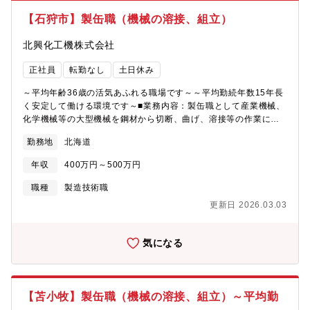
【石狩市】製缶職（機械の溶接、組立）
北興化工機株式会社
正社員
転勤なし
土日休み
～平均年齢36歳の活気あふれる職場です～～平均勤続年数15年長
く安定して働ける環境です～■業務内容：製缶職として産業機械、
化学機械等の大型機械を鋼材から切断、曲げ、溶接等の作業によ
り製作していただきます。(1)化学機械（乾燥機・脱水機・蒸発結
勤務地
北海道
晶缶・圧力容器）(2)環境機器（焼却プラント・水処理プラント・
粉砕機・選別機）(3)自動車関連（付帯設備・搬送装置・試験装
年収
400万円～500万円
置）(4)産業機械（サイロ及び貯蔵・木材チップ乾燥プラント）中
小企業では道内最大の機械を製作しています。オーダーメイドの
職種
製造技術職
機械を製作しているため、作業が単調にならずに、やりがいのあ
更新日 2026.03.03
る仕事です。■組織構成：石狩工場は、27名で構成されており、各
役割分担で行っています。
気になる
【苫小牧】製缶職（機械の溶接、組立）～平均勤