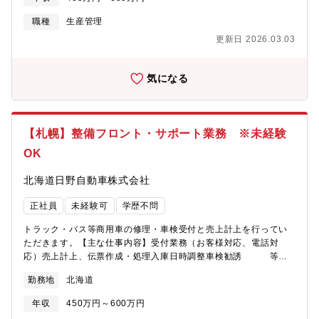
くり】・「思いに応える」 安全で快適に暮らしたいという願い
に応える・「使命を果たす」 製品の耐久性・機能美・信頼性で
職種
生産管理
使命を果たす ・「進化しつづける」常にチャレンジと成長を目
更新日 2026.03.03
指し、最新・最適な製品を提供する【ホクエイの強み】・思いを
カタチにする製造能力と高度な技術力・設計から組立まで「一貫
生産」【会社の特長】・北海道で生まれ育ったホクエイは、厳し
気になる
い自然環境にも耐える品質の高さでお客様から高い信頼を得てい
ます。・エア・ウォーターグループの一員として、働きやすい職
場環境の整備に力を入れています。 エア・ウォーターグループ
の社員持株会の利用可能、エア・ウォーターグループの団体保険
【札幌】整備フロント・サポート業務 ※未経験
の利用可能
OK
北海道日野自動車株式会社
正社員
未経験可
学歴不問
トラック・バス等商用車の修理・車検受付と売上計上を行ってい
ただきます。【主な仕事内容】受付業務（お客様対応、電話対
応）売上計上、伝票作成・処理入庫日時調整車検勧誘 等接
客と事務作業が伴うお仕事です。【魅力】日本の経済と暮らしを
勤務地
北海道
支える物流の主役である商用車（トラックやバスetc.）を扱うやり
がいあるお仕事。【募集拠点】〇札幌支店：札幌市東区東苗穂２
年収
450万円～600万円
条３丁目２番１５