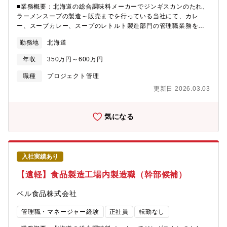
「トモエ」の製造を担える。・当工場では月間約600tの味噌を製
■業務概要：北海道の総合調味料メーカーでジンギスカンのたれ、
造。北海道の食卓を文字通り支える規模感。・20代～50代が在籍
ラーメンスープの製造～販売までを行っている当社にて、カレ
する8名のチームで、未経験からでも着実にスキルアップできる環
ー、スープカレー、スープのレトルト製造部門の管理職業務をお
境。・身体を動かすのが好きな方、モノづくりに興味関心がある
任せします。■具体的な業務詳細・調味料等食品の製造に関する業
勤務地
北海道
方におすすめな環境。安定した老舗メーカー、家族や個人の時間
務全般（原料の受入、計量、仕込、充填、包装、出荷等）・製造
を確保でき、無理なく長く働くことができる環境です。※前後1時
部門の監督業務（現場管理・工程改善・衛生管理等）■同社につい
年収
350万円～600万円
間程度の残業や休日出勤が発生する場合もあります。
て：北海道の総合調味料メーカーとしてジンギスカンのたれやラ
ーメンスープ華味等のロングセラー、ベストセラーを次々と発売
職種
プロジェクト管理
し、道産食材加工品も開発。■魅力：・北海道の老舗たれ・スープ
更新日 2026.03.03
メーカー・ISO22000を取得済み。・住宅手当や家族手当、退職金
制度など福利厚生が充実しています。
気になる
入社実績あり
【遠軽】食品製造工場内製造職（幹部候補）
ベル食品株式会社
管理職・マネージャー経験
正社員
転勤なし