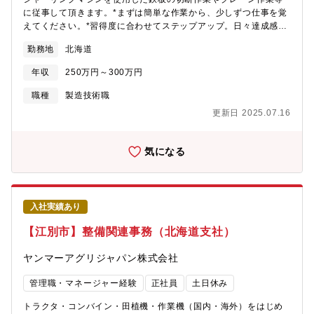
に従事して頂きます。*まずは簡単な作業から、少しずつ仕事を覚
えてください。*習得度に合わせてステップアップ。日々達成感を
得られます。*未経験者大歓迎。職歴30年の熟練社員が丁寧に指導
勤務地
北海道
します。
年収
250万円～300万円
職種
製造技術職
更新日 2025.07.16
気になる
入社実績あり
【江別市】整備関連事務（北海道支社）
ヤンマーアグリジャパン株式会社
管理職・マネージャー経験
正社員
土日休み
トラクタ・コンバイン・田植機・作業機（国内・海外）をはじめ