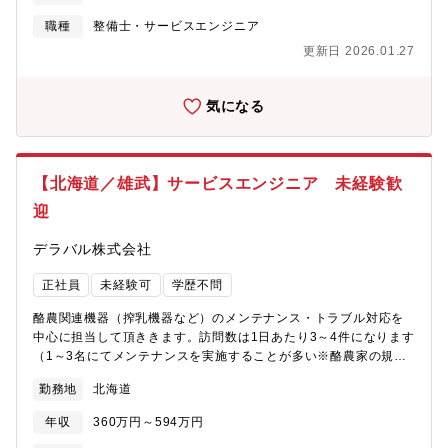
も手掛けており、搾乳ロボット設置の際には、搾乳機までの道の
りを牛に教える「牛追い」という業務も行います。（1）定期的な
職種
整備士・サービスエンジニア
メンテナンス・部品交換（2）緊急時のトラブル対応（3）新規機
更新日 2026.01.27
器導入時の設置対応 など■出張等について：・出張が発生するケ
ースは、技術トレーニングへの参加および他営業所への応援が主
なケースです。頻度は年に2回から3回で、期間は1回で最長1週間
気になる
程度です。・緊急対応のシフトに入っていただくケースがござい
ます（一人で業務をこなせるまでは無し）。休日対応等があった
場合、平日で振替休日を取得いただきます。・直行直帰は可能で
す。■入社後の流れ：・機械と酪農の知識をイチから習得していた
【北海道／雄武】サービスエンジニア 未経験歓
だくため、入社後1～2ヶ月以内に、千歳市にあるトレーニングセ
迎
ンターにて1週間ほど技術研修を行います。同時に先輩社員に同行
し、現場の仕事を覚えていただきます。また、機械のみならず、
デラバル株式会社
牛の泌乳生理等の専門知識もあわせて学んでいただきます。デリ
ケートな牛だからこそ、機械だけではなく、少しの異変にも気づ
正社員
未経験可
学歴不問
けるように知識を身につけていただきたいと考えております。
酪農関連機器（搾乳機器など）のメンテナンス・トラブル対応を
中心に担当して頂ききます。訪問数は1日あたり3～4件になります
（1～3名にてメンテナンスを実施することが多い※酪農家の規模
による）。搾乳は1日に2～3回行われるため、スケジュール管理が
勤務地
北海道
不可欠となります。また、新しい機器の設置も手掛けており、搾
乳ロボット設置の際には、搾乳機までの道のりを牛に教える「牛
年収
360万円～594万円
追い」という業務も行います。（1）定期的なメンテナンス・部品