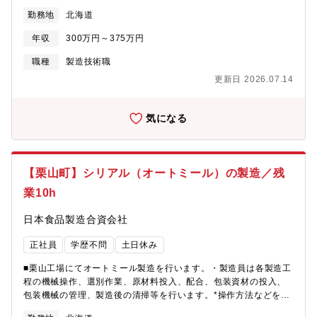
の点検 ●工場内整備および出張作業 ●修理等における、トラック
勤務地
北海道
での搬入搬出業務 ◎2026年8月に余市町に新規支店を開設予定で
す。 新規開設する支店の立ち上げメンバーとして、 拠点運営や業
年収
300万円～375万円
務体制の構築にも携わっていただきます。【同社の強み/こだわ
り】 農園での使用頻度は1年で約15日程度ですが、「ひとつひと
職種
製造技術職
つの部品がお客様の命をあずかっている」ということを念頭に、
更新日 2026.07.14
年1回の整備工場での定期点検を推奨するなど販売後もサポートを
欠かしません。【同社について】 ●トラクターと薬液タンクが一
体化した薬剤噴露機であるスピードスプレヤーを、日本の農園に
気になる
合った小回りの利くものを日本で最初に開発。 ●誕生日休暇、結
婚祝い金、出産手当など社員の方々のライフイベントを一緒にお
祝いする制度も充実しており、社員が長く働ける環境作りにも力
をいれています。
【栗山町】シリアル（オートミール）の製造／残
業10h
日本食品製造合資会社
正社員
学歴不問
土日休み
■栗山工場にてオートミール製造を行います。・製造員は各製造工
程の機械操作、選別作業、原材料投入、配合、包装資材の投入、
包装機械の管理、製造後の清掃等を行います。*操作方法などを習
得するまでの間は、2人体制にて現場での研修を行いますので、未