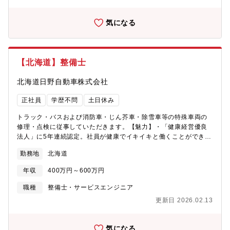
気になる
【北海道】整備士
北海道日野自動車株式会社
正社員
学歴不問
土日休み
トラック・バスおよび消防車・じん芥車・除雪車等の特殊車両の
修理・点検に従事していただきます。【魅力】・「健康経営優良
法人」に5年連続認定。社員が健康でイキイキと働くことができる
ような環境と福利厚生を整えています。・日本の経済と暮らしを
勤務地
北海道
支える物流の主役である商用車（トラックやバスetc.）を扱うやり
がいあるお仕事。・生産から消費にいたる工程では、常にモノや
年収
400万円～600万円
人の移動が行われ、それには自動車、鉄道、航空機、船舶といっ
た輸送機関が関わっています。なかでもトラック輸送は、我が国
職種
整備士・サービスエンジニア
の年間国内総貨物輸送量 約51億トンの内、9割を担っています。
更新日 2026.02.13
また、バスの年間のべ利用者は約41億人です。商用車はまさに日
本の経済と暮らしを支える物流の主役といえます。こうしたトラ
ックや毎日の生活を支えるバスを直接お客様にお届けしているの
気になる