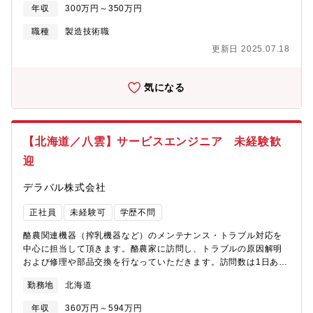
け、曲げ加工（スチール製部材の製造の為の工程）【職務特
年収
300万円～350万円
徴】・受注物件の内容や製作工程、難易度による担当制。・チー
ム全体で受注した生産工程を担い管理していきます。（1）出荷品
職種
製造技術職
の積み込み（2）使用材料の荷下ろし（3）製作工程の打合せ、進
更新日 2025.07.18
捗確認、報告※工場内・設計・施工管理部署との連携・コミュニ
―ケーションがとても大切となります。【入社後の流れ】・OJT
による指導体制、社内外での研修制度が充実しています。まずは
気になる
基本的な加工業務から行い、将来的には特定の業務だけに偏ら
ず、幅広く全工程に関わり、多能工を目指して頂きます。【組織
情報】工場長の下、7名の社員が就業しております。20代～40代
の社員が活躍しており、異業種からの中途入社者も多数在籍して
【北海道／八雲】サービスエンジニア 未経験歓
おります。
迎
デラバル株式会社
正社員
未経験可
学歴不問
酪農関連機器（搾乳機器など）のメンテナンス・トラブル対応を
中心に担当して頂きます。酪農家に訪問し、トラブルの原因解明
および修理や部品交換を行なっていただきます。訪問数は1日あた
り3～4件になります（1～3名にてメンテナンスを実施することが
勤務地
北海道
多い※酪農家の規模による）。搾乳は1日に2～3回行われるため、
スケジュール管理が不可欠となります。また、新しい機器の設置
年収
360万円～594万円