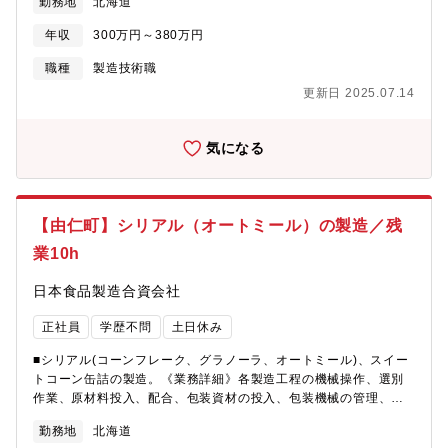
勤務地
北海道
経験の方でも安心してください。*包装機はピロー包装機、結袋式
包装機、ケースパッカー、箱詰め機などがあります。・ヒートシ
年収
300万円～380万円
ール作業、箱詰作業、パレット積み作業、全体清掃等*食品安全に
重点をおいた管理方法(FSSC22000及びHACCP)に沿って製造を
職種
製造技術職
行います。
更新日 2025.07.14
気になる
【由仁町】シリアル（オートミール）の製造／残
業10h
日本食品製造合資会社
正社員
学歴不問
土日休み
■シリアル(コーンフレーク、グラノーラ、オートミール)、スイー
トコーン缶詰の製造。《業務詳細》各製造工程の機械操作、選別
作業、原材料投入、配合、包装資材の投入、包装機械の管理、製
造後の清掃等。包装機はピロー包装機、結袋式包装機、箱詰め機
勤務地
北海道
など。缶詰製造時は野菜の目視確認、缶詰の巻締め、レトルト機