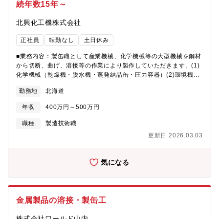
続年数15年～
北興化工機株式会社
正社員
転勤なし
土日休み
■業務内容：製缶職として産業機械、化学機械等の大型機械を鋼材
から切断、曲げ、溶接等の作業により製作していただきます。(1)
化学機械（乾燥機・脱水機・蒸発結晶缶・圧力容器）(2)環境機器
（焼却プラント・水処理プラント・粉砕機・選別機）(3)自動車関
勤務地
北海道
連（付帯設備・搬送装置・試験装置）(4)産業機械（サイロ及び貯
蔵・木材チップ乾燥プラント）中小企業では道内最大の機械を製
年収
400万円～500万円
作しています。オーダーメイドの機械を製作しているため、作業
が単調にならずに、やりがいのある仕事です。■組織構成：苫小牧
職種
製造技術職
工場は、30名で構成されており、各役割分担で行っています。
更新日 2026.03.03
気になる
金属製品の溶接・製缶工
株式会社ワールド山内