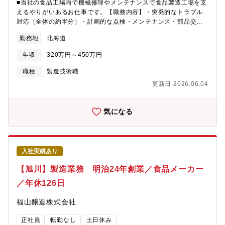
■当社の食品工場内で機械修理やメンテナンスで食品製造工場を支
えるやりがいあるお仕事です。【職務内容】・突発的なトラブル
対応（全体の約半分）・計画的な点検・メンテナンス・部品交
換、簡単な修理作業【募集背景】・業務拡大の為増員募集【組織
勤務地
北海道
構成】■工務課30代～50代の3名※工場は常時300名～400名の製
造スタッフが働いてます。
年収
320万円～450万円
職種
製造技術職
更新日 2026.06.04
気になる
入社実績あり
【旭川】製造業務 明治24年創業／食品メーカー
／年休126日
福山醸造株式会社
正社員
転勤なし
土日休み