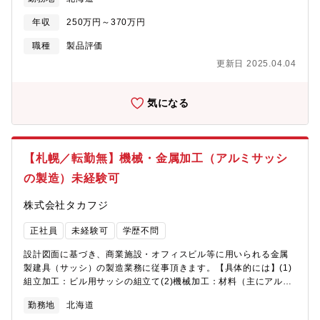
な製作から行います。＊入社日は相談に応じます。
年収
250万円～370万円
職種
製品評価
更新日 2025.04.04
気になる
【札幌／転勤無】機械・金属加工（アルミサッシ
の製造）未経験可
株式会社タカフジ
正社員
未経験可
学歴不問
設計図面に基づき、商業施設・オフィスビル等に用いられる金属
製建具（サッシ）の製造業務に従事頂きます。【具体的には】(1)
組立加工：ビル用サッシの組立て(2)機械加工：材料（主にアル
ミ）の切断、穴あけ、曲げ加工（組立ての為の加工）(3)スチール
勤務地
北海道
製部材の製造・機械加工：材料（主にスチール）の切断、穴あ