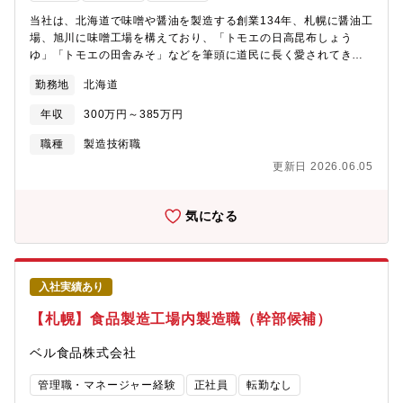
当社は、北海道で味噌や醤油を製造する創業134年、札幌に醤油工
場、旭川に味噌工場を構えており、「トモエの日高昆布しょう
ゆ」「トモエの田舎みそ」などを筆頭に道民に長く愛されてきた
調味料メーカーです。当社製品の味噌を製造している「北海道味
勤務地
北海道
噌株式会社」（旭川工場）へ出向頂き、以下の業務に従事して頂
きます。※福山醸造株式会社と雇用契約を結び、100％出資子会社
年収
300万円～385万円
である北海道味噌株式会社へ本求人と同条件での在籍出向となり
ます。入社直後は、主に(1)～(5)のいずれかの業務をお任せいたし
職種
製造技術職
ます。(1)原料となる米や大豆を受入しサイロに貯蔵の後、必要な
更新日 2026.06.05
量を浸漬タンクに送る工程(2)蒸煮釜で大豆を蒸煮し、大型放冷機
で冷ましチョッパーですり潰す工程(3)蒸米機で米を蒸し、自動製
麹機で米こうじを作る工程(4)米こうじ、大豆、塩を機械で計量し
気になる
て混合機で混ぜ合わせる工程(5)4ｔタンクに仕込み、ローリフト
で蔵へ移動させる工程※各工程で機械の清掃や消耗品の交換、メ
ンテナンス業務も含む※この他、製品を充填包装する部署への異
動可能性ありますが、まずは上記いずれかの作業からとなりま
入社実績あり
す。米を蒸したり豆を煮たりする職場のため、夏は特に高温多湿
な環境となります。また、スコップを使い原材料を移すなど体力
【札幌】食品製造工場内製造職（幹部候補）
を要する作業も発生する場合があります。ただし以下の環境整備
を進めており、社員からも好評です。・ファン付き作業ベスト支
ベル食品株式会社
給（熱中症対策）・ほとんどの工程で大型の機械を導入しており
省力化が進行中≪魅力≫・日中のみ稼働しているのため、夜勤な
管理職・マネージャー経験
正社員
転勤なし
し。・創業134年・北海道で愛され続けるロングセラーブランド