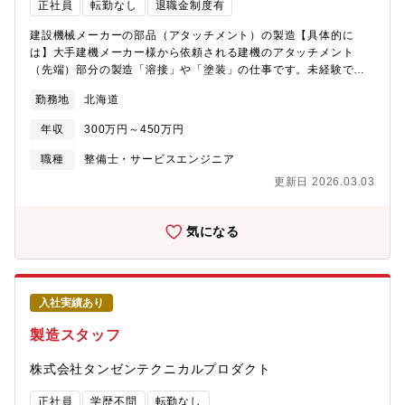
正社員
転勤なし
退職金制度有
建設機械メーカーの部品（アタッチメント）の製造【具体的に
は】大手建機メーカー様から依頼される建機のアタッチメント
（先端）部分の製造「溶接」や「塗装」の仕事です。未経験でも
ベテランスタッフが丁寧に指導するので心配はいりませんので、
勤務地
北海道
ご安心して入社してください。【採用背景】組織内の後継者育成
のための増員採用【おすすめポイント】※溶接技能者・クレーン
年収
300万円～450万円
免許など、資格取得費用は会社負担※技術を磨くと仕事の幅が広
がり、給与UPにも繋がります
職種
整備士・サービスエンジニア
更新日 2026.03.03
気になる
入社実績あり
製造スタッフ
株式会社タンゼンテクニカルプロダクト
正社員
学歴不問
転勤なし