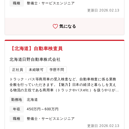
職種
整備士・サービスエンジニア
更新日 2026.02.13
気になる
【北海道】自動車検査員
北海道日野自動車株式会社
正社員
未経験可
学歴不問
トラック・バス等商用車の受入検査など、自動車検査に係る業務
全般を行っていただきます。【魅力】日本の経済と暮らしを支え
る物流の主役である商用車（トラックやバスetc.）を扱うやりがい
あるお仕事。【募集拠点】・本社・札幌支店：札幌市東区東苗穂2
勤務地
北海道
条3丁目2番15号・旭川支店：旭川市永山2条14丁目1番21号・岩
見沢支店：岩見沢市大和2条9丁目2番2・苫小牧支店：苫小牧市新
年収
450万円～600万円
明町1丁目3-11・空知工場：砂川市空知太東1条6丁目1番1号・札
幌北支店：石狩市新港西1丁目778番地13・小樽支店：小樽市塩谷
職種
整備士・サービスエンジニア
2丁目2番33号・千歳支店：千歳市上長都1039番地47・室蘭支
更新日 2026.02.13
店：登別市栄町1丁目15番地5