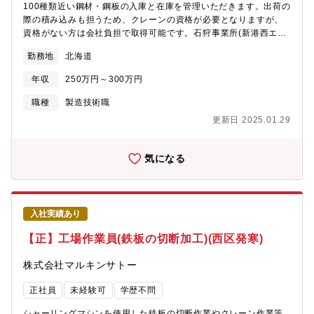
100種類近い鋼材・鋼板の入庫と在庫を管理いただきます。出荷の
際の積み込みも担うため、クレーンの資格が必要となりますが、
資格がない方は会社負担で取得可能です。石狩事業所(新港西エリ
ア)への転勤の可能性あり(転居を伴う転勤はありません)
勤務地
北海道
年収
250万円～300万円
職種
製造技術職
更新日 2025.01.29
気になる
入社実績あり
【正】工場作業員(鉄板の切断加工)(西区発寒)
株式会社マルキンサトー
正社員
未経験可
学歴不問
シャーリングマシンを使用した鉄板の切断作業やクレーン作業等