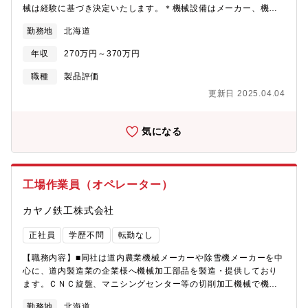
械は経験に基づき決定いたします。＊機械設備はメーカー、機種
共に充実しておりますので、経験、技術を活かせる環境です。＊
勤務地
北海道
現在、労働環境改善にも注力しております。＊入社日は相談に応
じます。
年収
270万円～370万円
職種
製品評価
更新日 2025.04.04
気になる
工場作業員（オペレーター）
カヤノ鉄工株式会社
正社員
学歴不問
転勤なし
【職務内容】■同社は道内農業機械メーカーや除雪機メーカーを中
心に、道内製造業の企業様へ機械加工部品を製造・提供しており
ます。ＣＮＣ旋盤、マニシングセンター等の切削加工機械で機械
部品を製造します。入社後は、機械への製品の脱着作業等の簡単
勤務地
北海道