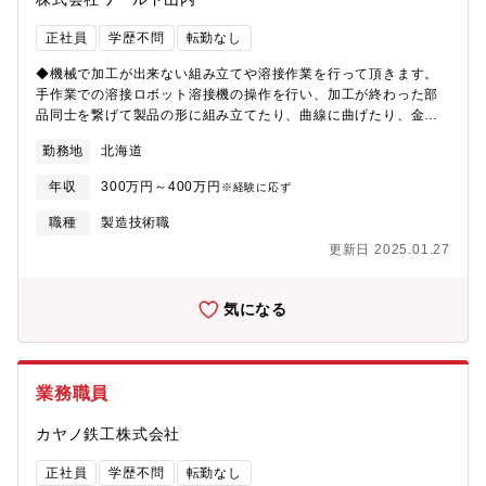
正社員
学歴不問
転勤なし
◆機械で加工が出来ない組み立てや溶接作業を行って頂きます。
手作業での溶接ロボット溶接機の操作を行い、加工が終わった部
品同士を繋げて製品の形に組み立てたり、曲線に曲げたり、金属
の切断などを行います。＜将来のキャリアプラン＞◇各部署で経
勤務地
北海道
験を積み知識を身につけ、管理職へとキャリアアップ（主任→係
長→課長→部長）◇部署の異動も柔軟に行われていて、「こうい
年収
300万円～400万円
※経験に応ず
った作業に興味がある」「手先を活かせる作業がしたい」など、
どんな仕事がしたいかという要望が言いやすい環境です。◇1つの
職種
製造技術職
部署で技術を突き詰めて、スキルを高めていく事も可能です。
更新日 2025.01.27
【募集背景】最先端の生産整備で短納期、低コスト、高品質を強
みとする当社。「板金加工の総合デパート」として、受注の8割が
道外企業です。2022年に新工場が完成し、今後は航空産業や宇宙
気になる
産業にも進出する予定。会社の更なる成長の為に新しい人材を募
集しています。
業務職員
カヤノ鉄工株式会社
正社員
学歴不問
転勤なし