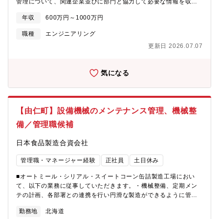
管理について、関連企業並びに部門と協力して必要な情報を収
集、管理および実行する■従業員に廃棄物に関する教育・訓練を実
年収
600万円～1000万円
施し、理解と遵守を促進する■廃棄物処理業者の管理■廃棄物に関
する各種法規制等の対応・推進■廃棄物ゼロエミッションの推進
職種
エンジニアリング
【定年】65 歳 ※65 歳以降有期契約による継続雇用有【同社と
更新日 2026.07.07
は】元某社会長が発起人となり、大手企業等が出資し、海外では
2nm技術を有する米某社およびEUV露光装置技術を持つベルギー
某社との協力体制構築、国内では技術研究組合最先端半導体技術
気になる
センター(LSTC)との連携によりbeyond 2nmを掛け声に同社は設
立されました。この度2027年に次世代半導体生産を目指し、キャ
リア採用を加速させております。【同社の魅力】■日本の半導体を
再び世界へ半導体は「産業のコメ」ともいわれる、今やあらゆる
【由仁町】設備機械のメンテナンス管理、機械整
技術の開発、進化に欠かせないものとなっています。かつては世
界でも最先端の半導体製造国であった日本ですが、現在は海外の
備／管理職候補
半導体やファウンドリが台頭し、日の丸半導体は劣勢にありま
す。そんな中で最先端の2ナノ半導体及びさらにその先の次世代半
日本食品製造合資会社
導体の国内量産を目指し、設立されたのが同社です。■産官学連携
について大手企業8社から総額73億円の出資を受け、「ポスト5G
管理職・マネージャー経験
正社員
土日休み
基金事業」による次世代半導体の研究開発プロジェクトの委託先
■オートミール・シリアル・スイートコーン缶詰製造工場におい
として新エネルギー・産業技術総合開発機構（NEDO）から開発
て、以下の業務に従事していただきます。・機械整備、定期メン
事業費700億円を受けています。また、技術研究組合最先端半導体
テの計画、各部署との連携を行い円滑な製造ができるように管理
技術センター（LSTC）と連携して2020年代後半に2nm世代の最
して頂きます。実施配線、機器の製作、溶接、切断等の作業、機
先端ロジック半導体の短TATによる量産実現を目指しています。 ■
勤務地
北海道
械移動、設置、寸法計測、設計、コンベアのベルト交換等。・人
量産開始を目指す米IBM社と戦略的パートナーシップを締結してお