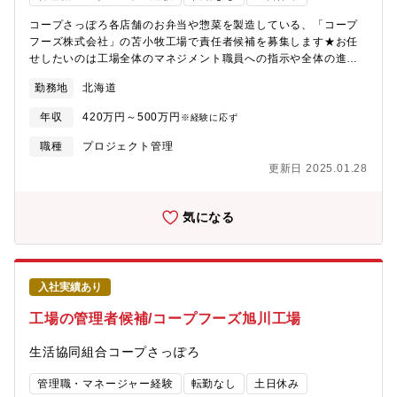
コープさっぽろ各店舗のお弁当や惣菜を製造している、「コープ
フーズ株式会社」の苫小牧工場で責任者候補を募集します★お任
せしたいのは工場全体のマネジメント職員への指示や全体の進捗
の確認、原材料の仕入れ、在庫や数値の管理など。月ごとシフト
勤務地
北海道
作成で、無理なくお仕事していただけます。※正社員登用制度あ
り*雇用元は「生活協同組合コープさっぽろ」*試用期間3ヶ月後、
年収
420万円～500万円
※経験に応ず
1回目3ヶ月、2回目6か月、計1年の契約期間を経て、無期契約を
想定した採用です*原則引っ越しを伴う異動はありません*勤続1年
職種
プロジェクト管理
後に総合職員(賞与・退職金・転勤あり)登用試験受験可能*60歳定
更新日 2025.01.28
年(再雇用あり)
気になる
入社実績あり
工場の管理者候補/コープフーズ旭川工場
生活協同組合コープさっぽろ
管理職・マネージャー経験
転勤なし
土日休み