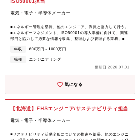
ISO50001担当
電気・電子・半導体メーカー
■エネルギー管理を部長、他のエンジニア、課員と協力して行う。
■エネルギーマネジメント、ISO50001の導入準備に向けて、関連
部門と協力して必要な情報を収集、整理および管理する業務。■従
業員にISO50001に関する教育・訓練を実施し、理解と遵守を促進
年収
600万円～1000万円
する業務。■省エネ法、温対法の対応業務。■カーボンニュートラ
ルに向けたエネルギーマネジメント戦略の策定■Scope3の算定ガ
職種
エンジニアリング
イドライン策定■SBTi、CDP取得に向けた準備■フッ素系温室効果
更新日 2026.07.01
ガス(F-GHG)の削減推進【定年】65 歳 ※65 歳以降有期契約に
よる継続雇用有【同社とは】元某社会長が発起人となり、大手企
業等が出資し、海外では2nm技術を有する米某社およびEUV露光
気になる
装置技術を持つベルギー某社との協力体制構築、国内では技術研
究組合最先端半導体技術センター(LSTC)との連携によりbeyond
2nmを掛け声に同社は設立されました。この度2027年に次世代半
導体生産を目指し、キャリア採用を加速させております。
【北海道】EHSエンジニア/サステナビリティ担当
電気・電子・半導体メーカー
■サステナビリティ活動全般についての推進を部長、他のエンジニ