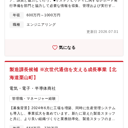
ア、課員と協力して行う。■サステナビリティに関するレポート発
行準備を部門と協力して必要な情報を収集、管理および実行する
業務。■従業員にサステナビリティに関する教育・訓練を実施し、
年収
600万円～1000万円
理解と遵守を促進する業務。■周辺地域との連携に基づく社会貢献
活動の推進業務。■工場内および周辺地域の生物多様性保全の推進
職種
エンジニアリング
業務。■サステナビリティに関する非財務情報開示準備対応業務。
更新日 2026.07.01
■SDGs、CSRの対応に関する業務。【定年】65 歳 ※65 歳以降
有期契約による継続雇用有【同社とは】元某社会長が発起人とな
り、大手企業等が出資し、海外では2nm技術を有する米某社およ
気になる
びEUV露光装置技術を持つベルギー某社との協力体制構築、国内
では技術研究組合最先端半導体技術センター(LSTC)との連携によ
りbeyond 2nmを掛け声に同社は設立されました。この度2027年
に次世代半導体生産を目指し、キャリア採用を加速させておりま
製造課長候補 ※次世代通信を支える成長事業【北
す。
海道栗山町】
電気・電子・半導体商社
管理職・マネージャー経験
【募集背景】2024年6月に工場を増築、同時に生産管理システム
も導入し、事業拡大を進めています。新たに迎えた製造スタッフ
と共に、より良い組織づくりと業務効率化、製造スタッフのまと
め役となるチームマネージャーを募集します。【業務内容】工場