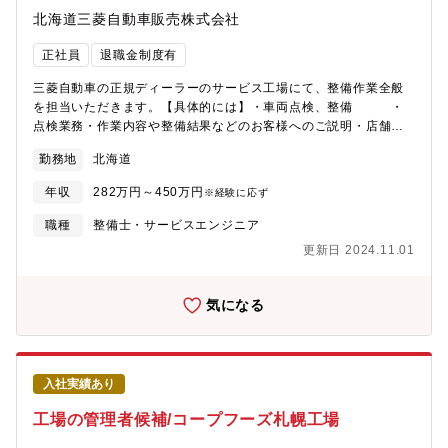
北海道三菱自動車販売株式会社
正社員
退職金制度有
三菱自動車の正規ディーラーのサービス工場にて、整備作業全般
を担当いただきます。【具体的には】・車両点検、整備 ・
点検業務・作業内容や整備結果などのお客様へのご説明・店舗を
ご利用いただいたお客様へお礼の電話（アフターコール）など
勤務地
北海道
【魅力】・他店購入のお客様の車も扱うため、国内外の多様なメ
ーカー・車種を扱うことができます。・長く勤められる働きやす
年収
282万円～450万円
※経験に応ず
い環境づくりに積極的に取り組んでいます。勤続年数に応じた昇
給／取得資格に応じた手当付与／充実した休日数★車両貸与制度
職種
整備士・サービスエンジニア
★ （車両整備に従事する方限定）・新型エクリプスクロス
更新日 2024.11.01
PHEV・新型デリカD:5・新型ekクロススペース他、車種・グレー
ドが選択でき、車両代費用は0円です！※車両維持管理のための任
意保険、車両保険、年次点検、車検、オイル交換、ガソリン等の
気になる
費用は使用者負担
入社実績あり
工場の管理者候補/コープフーズ札幌工場