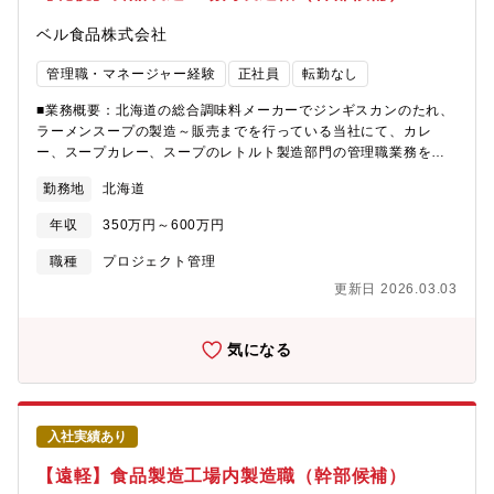
装自由化」を推奨し、残業ゼロを目指した働き方でライフワーク
バランスの充実も図っています。・平均勤続年数は10年以上と長
ベル食品株式会社
く、育児休業取得率は女性100％、男性も取得率が増えており、働
きやすい環境です。・有給取得推奨：付与日数から昨年度70％消
管理職・マネージャー経験
正社員
転勤なし
費実績あり（目標100％）【同社について】創業以来半世紀にわた
り、より多くの人々の“美味しさと健康”を願い、企業努力を続けて
■業務概要：北海道の総合調味料メーカーでジンギスカンのたれ、
きました。昆布や豆をはじめとした健康食材を土台に、近年は大
ラーメンスープの製造～販売までを行っている当社にて、カレ
豆食品の新ブランド設立やインドネシアに合弁会社設立など、挑
ー、スープカレー、スープのレトルト製造部門の管理職業務をお
戦し続ける企業です。【強み・特徴】■研究機関との連携や産学共
任せします。■具体的な業務詳細・調味料等食品の製造に関する業
勤務地
北海道
同研究により、食材の健康機能を追求しています。科学的根拠に
務全般（原料の受入、計量、仕込、充填、包装、出荷等）・製造
基づく情報や製品を提供することで、健康的な食生活を応援して
部門の監督業務（現場管理・工程改善・衛生管理等）■同社につい
年収
350万円～600万円
いきます。■煮豆・佃煮ではトップシェアであり、食品開発におけ
て：北海道の総合調味料メーカーとしてジンギスカンのたれやラ
る技術力もトップクラスです。■「おまめさん」「おかず畑」な
ーメンスープ華味等のロングセラー、ベストセラーを次々と発売
職種
プロジェクト管理
ど、テレビ CM 等でもお馴染みの定番商品として支持をいただい
し、道産食材加工品も開発。■魅力：・北海道の老舗たれ・スープ
更新日 2026.03.03
ております。■大豆ヨーグルトやダイズライスなど、人々の健康に
メーカー・ISO22000を取得済み。・住宅手当や家族手当、退職金
貢献するための新たな事業にも挑戦しています。
制度など福利厚生が充実しています。
気になる
入社実績あり
【遠軽】食品製造工場内製造職（幹部候補）