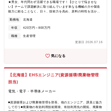
★男女、年代問わず活躍できる職場です！【ひとりで悩ませな
い】チームで課題解決に取り組んでいます単なる機械の力や製造
能力に頼ることなく、日々、技術力を高め、原料の特性を活かし
ながら製品のより高い品質の安定を目指しております。●製造工程
勤務地
北海道
の管理業務主に生産計画に沿った工程管理の統括業務をお願いし
ます・生産量、生産効率、収益の改善立案・廃棄ロス、歩留まり
年収
420万円～800万円
の改善・生産設備の改善立案◎やりがい：アイデアを具現化でき
る自由度の高い環境です開発、製造した商品が店頭に並んだ時
職種
生産管理
は、メーカーならではの喜びを味わえます！
更新日 2026.07.16
気になる
【北海道】EHSエンジニア(資源循環/廃棄物管理
担当)
電気・電子・半導体メーカー
■資源循環および廃棄物管理を部長、他のエンジニア、課員と協力
して行う■廃棄物の有効利用技術開発、有効利用先の開拓、廃棄物