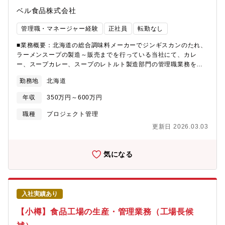
ベル食品株式会社
管理職・マネージャー経験
正社員
転勤なし
■業務概要：北海道の総合調味料メーカーでジンギスカンのたれ、
ラーメンスープの製造～販売までを行っている当社にて、カレ
ー、スープカレー、スープのレトルト製造部門の管理職業務をお
任せします。■具体的な業務詳細・調味料等食品の製造に関する業
勤務地
北海道
務全般（原料の受入、計量、仕込、充填、包装、出荷等）・製造
部門の監督業務（現場管理・工程改善・衛生管理等）■同社につい
年収
350万円～600万円
て：北海道の総合調味料メーカーとしてジンギスカンのたれやラ
ーメンスープ華味等のロングセラー、ベストセラーを次々と発売
職種
プロジェクト管理
し、道産食材加工品も開発。■魅力：・北海道の老舗たれ・スープ
更新日 2026.03.03
メーカー・ISO22000を取得済み。・住宅手当や家族手当、退職金
制度など福利厚生が充実しています。
気になる
入社実績あり
【小樽】食品工場の生産・管理業務（工場長候