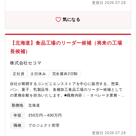
更新日 2026.07.28
の工場での採用となり、担当する商品は、配属される工場によっ
て異なります。■業務の特徴：〇セイコーマートの店舗は8割以上
が直轄店です。〇工場では、店舗からの発注を元に製造するた
気になる
め、工場長も生産管理などの事務業務より現場での管理業務がメ
インとなります。■企業概要：日本で最初にコンビニエンスストア
を開業。北海道と北関東の一部地域を合せ、店舗数約1，200店舗
（道内のシェアNo.1）を運営する。その約8割が直轄店舗であ
【北海道】食品工場のリーダー候補（将来の工場
り、過疎地域での出店や地域住民合わせた品ぞろえなど顧客ニー
長候補）
ズにお応えることにこだわってサービスを展開している。「新鮮
でお手ごろな価格な商品」をお届けするために21社のグループ会
株式会社セコマ
社で多様化する顧客ニーズに応える体制を整え、製造から小売り
までを網羅する「総合流通企画会社」への転身を遂げた。近年は
正社員
土日休み
完全週休2日制
ドラッグストア大手などへワイン・弁当・アイスクリームなどの
外販を開始。出店数が飽和状態であるコンビニ業界の中でメーカ
自社が展開するコンビニエンスストアを中心に販売する、惣菜、
ーとしての機能を果たし、独自路線を確立している。
パン、菓子、乳製品等、各種加工食品工場のリーダー候補として
の業務全般を担当いたします。■職務内容：・オペレータ業務・製
品管理・フロア管理・製品の入出庫管理・設備の保守点検業務・
勤務地
北海道
検査及びデータ集計等の業務入社後に業務に慣れたら、スタッフ
育成や管理、製造実績および業績の管理もお任せします。※自社
年収
350万円～400万円
開発食品工場のリーダー候補の募集で、将来的には工場長を目指
していただきます。※原則として、これまでのご経験を活かせる
職種
プロジェクト管理
商品を開発・製造しているグループ会社の工場に配属（出向）と
更新日 2026.07.28
なり、担当する商品は、配属される工場によって異なります。■将