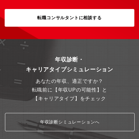
向けて、新しい工場へと導いてくれる次世代のマネージャーを募
集します。是非、新しい工場を見に来てください！お待ちしてい
ます。【同社について】弊社は、電磁計測に関する環境設備や計
転職コンサルタントに相談する
測システムを自社にて製造、販売しています。通信精度実験測定
のための電波吸収体、電波暗室、シールドルーム等、電波に関わ
るトータルソリューションカンパニーです。2014年に外資系商社
コーンズ・グループの傘下となり、2024年には、北海道工場を増
築し、更なる機械化を進め業務効率化、就業環境の改善に取り組
んでいます。5G/6G、自動運転と注目される領域でのサービス向
上・事業発展に貢献し、一層の盛り上がりを見せています。
年収診断・
キャリアタイプシミュレーション
あなたの年収、適正ですか？
転職前に【年収UPの可能性】と
【キャリアタイプ】をチェック
年収診断シミュレーションへ