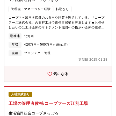
管理職・マネージャー経験
転勤なし
コープさっぽろ各店舗のお弁当や惣菜を製造している、「コープ
フーズ株式会社」の石狩工場で責任者候補を募集します★お任せ
したいのは工場全体のマネジメント職員への指示や全体の進捗の
確認、原材料の仕入れ、在庫や数値の管理など。月ごとシフト作
勤務地
北海道
成で、無理なくお仕事していただけます。※正社員登用制度あり*
雇用元は「生活協同組合コープさっぽろ」*試用期間3ヶ月後、1回
年収
420万円～500万円
※経験に応ず
目3ヶ月、2回目6か月、計1年の契約期間を経て、無期契約を想定
した採用です*原則引っ越しを伴う異動はありません*勤続1年後に
職種
プロジェクト管理
総合職員(賞与・退職金・転勤あり)登用試験受験可能*60歳定年(再
更新日 2025.01.28
雇用あり)
気になる
入社実績あり
工場の管理者候補/コープフーズ江別工場
生活協同組合コープさっぽろ