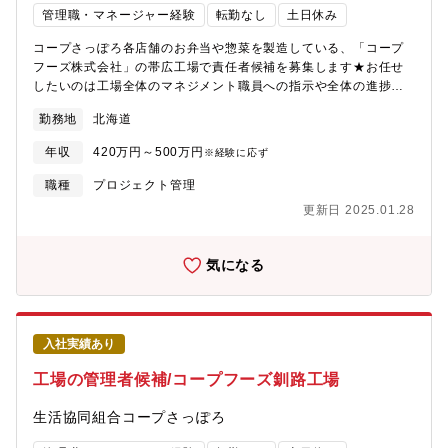
管理職・マネージャー経験
転勤なし
土日休み
コープさっぽろ各店舗のお弁当や惣菜を製造している、「コープ
フーズ株式会社」の帯広工場で責任者候補を募集します★お任せ
したいのは工場全体のマネジメント職員への指示や全体の進捗の
確認、原材料の仕入れ、在庫や数値の管理など。月ごとシフト作
勤務地
北海道
成で、無理なくお仕事していただけます。※正社員登用制度あり*
雇用元は「生活協同組合コープさっぽろ」*試用期間3ヶ月後、1回
年収
420万円～500万円
※経験に応ず
目3ヶ月、2回目6か月、計1年の契約期間を経て、無期契約を想定
した採用です*原則引っ越しを伴う異動はありません*勤続1年後に
職種
プロジェクト管理
総合職員(賞与・退職金・転勤あり)登用試験受験可能*60歳定年(再
更新日 2025.01.28
雇用あり)
気になる
入社実績あり
工場の管理者候補/コープフーズ釧路工場
生活協同組合コープさっぽろ