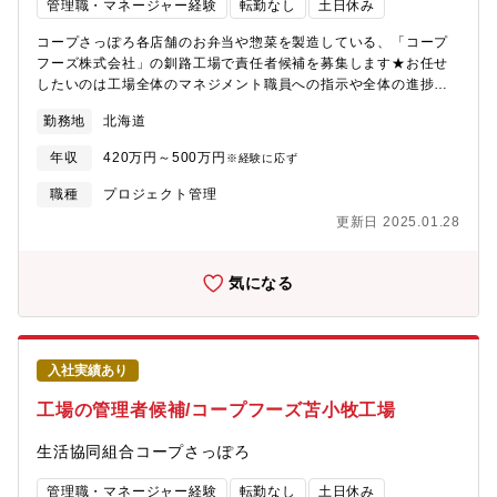
管理職・マネージャー経験
転勤なし
土日休み
コープさっぽろ各店舗のお弁当や惣菜を製造している、「コープ
フーズ株式会社」の釧路工場で責任者候補を募集します★お任せ
したいのは工場全体のマネジメント職員への指示や全体の進捗の
確認、原材料の仕入れ、在庫や数値の管理など。月ごとシフト作
勤務地
北海道
成で、無理なくお仕事していただけます。※正社員登用制度あり*
雇用元は「生活協同組合コープさっぽろ」*試用期間3ヶ月後、1回
年収
420万円～500万円
※経験に応ず
目3ヶ月、2回目6か月、計1年の契約期間を経て、無期契約を想定
した採用です*原則引っ越しを伴う異動はありません*勤続1年後に
職種
プロジェクト管理
総合職員(賞与・退職金・転勤あり)登用試験受験可能*60歳定年(再
更新日 2025.01.28
雇用あり)
気になる
入社実績あり
工場の管理者候補/コープフーズ苫小牧工場
生活協同組合コープさっぽろ
管理職・マネージャー経験
転勤なし
土日休み