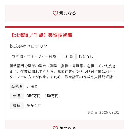
来的なキャリアパス：工場長となった場合、500万円～800万円と
なります。■業務の特徴：〇セイコーマートの店舗は8割以上が直
気になる
轄店です。〇工場では、店舗からの発注を元に製造するため、工
場長も生産管理などの事務業務より現場での管理業務がメインと
なります。■企業概要：日本で最初にコンビニエンスストアを開
業。北海道と北関東の一部地域を合せ、店舗数約1，200店舗（道
【北海道／千歳】製造技術職
内のシェアNo.1）を運営する。その約8割が直轄店舗であり、過
疎地域での出店や地域住民合わせた品ぞろえなど顧客ニーズにお
株式会社セロテック
応えることにこだわってサービスを展開している。「新鮮で低価
格な商品」をお届けするために21社の子会社で多様化する顧客ニ
管理職・マネージャー経験
正社員
転勤なし
ーズに応える体制を整え、製造から小売りまでを網羅する「総合
流通企画会社」への転身を遂げた。近年はドラッグストア大手な
製造部門で製品の製造（調製・撹拌・充填等）を担っていただき
どへワイン・弁当・アイスクリームなどの外販を開始。出店数が
ます。作業に慣れてきたら、充填作業やラベル貼付作業はパート
飽和状態であるコンビニ業界の中でメーカーとしての機能を果た
タイマーの方々が作業するため、製造計画の作成や人員配置計画
し、独自路線を確立している。
の作成も担っていただきます。その他工程改善などの各種改善活
勤務地
北海道
動にも参加いただきます。将来的には、製造部門で管理者として
活躍いただくことを期待しています。工場の老朽化に伴い、工場
年収
350万円～450万円
の建て替えを検討しております。ゆくゆくは新工場の製造ライン
策定にも携わっていただくことも期待しています。【具体的に
職種
生産管理
は】・臨床検査薬の製造（調整・撹拌・充填・梱包等）・作業工
更新日 2025.08.01
程の標準化、標準時間管理・機械化、自動化の推進・製造計画
（人員配置含む）計画の作成、管理・在庫、購買管理・各種改善
プロジェクト参加（中小機構との連携）【所属部署】千歳工場
気になる