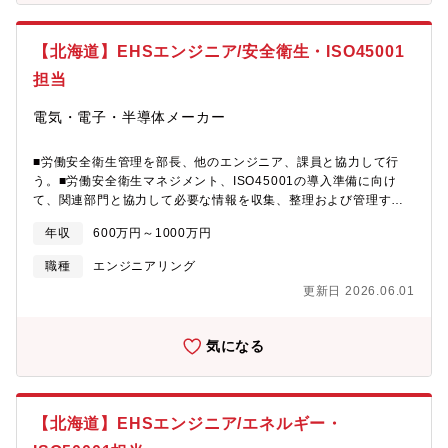
上げ後の工場バックオフィス管理責任者として以下の業務を担当
していただきます。- 工場建設時の業者立ち会い、対応業務- 工場
【北海道】EHSエンジニア/安全衛生・ISO45001
運営に関わる総務・経理・人事の業務全般- 労務管理、現地スタッ
フの採用- 官公庁・近隣企業・地元関係団体・地元利害関係者（町
担当
会・自治会など）の応対- 工場の維持補修・営繕・清掃対応- 安全
管理・環境管理事務局- 工場見学対応、仕組みづくり- 従業員の経
電気・電子・半導体メーカー
費精算、各種費用の管理・支払い- 工場全般の原価管理【募集背
景】Power Base Hokkaidoの工場立ち上げに伴い、管理責任者候
■労働安全衛生管理を部長、他のエンジニア、課員と協力して行
補を先行して募集を開始いたします。【社内共通ITツール】-
う。■労働安全衛生マネジメント、ISO45001の導入準備に向け
Google Workspace （Gmail, G-cal, Gmeet等）-Slack-Notion-
て、関連部門と協力して必要な情報を収集、整理および管理する
SmartHR-Money Forward-バクラク 等【同社社について】
業務。■従業員にISO45001に関する教育・訓練を実施し、理解と
2025年12月にグロース市場に上場！「再エネの爆発的普及の為
年収
600万円～1000万円
遵守を促進する業務。■安全衛生委員会の運営業務。【定年】65
に」蓄電池の製造及び販売を軸に事業展開する再生可能エネルギ
歳 ※65 歳以降有期契約による継続雇用有【同社とは】元某社会
ー関連スタートアップ。これまで再生可能エネルギーが抱えてい
職種
エンジニアリング
長が発起人となり、大手企業等が出資し、海外では2nm技術を有
た「ためられない」課題を、独自の蓄電池技術・システムで解決
更新日 2026.06.01
する米某社およびEUV露光装置技術を持つベルギー某社との協力
し、その爆発的普及を目指す。特に再エネにおける「ためる」
体制構築、国内では技術研究組合最先端半導体技術センター
「はこぶ」「つかう」の統合的なデザイン、一体型ソリューショ
(LSTC)との連携によりbeyond 2nmを掛け声に同社は設立されま
ンが強み。元ZOZOの取締役の経営者と海外事業家の取締役、
気になる
した。この度2027年に次世代半導体生産を目指し、キャリア採用
GAFA出身のエンジニアが揃う業界注目のスタートアップです！エ
を加速させております。
ネルギー業界に変革を起こす社会貢献性の高い事業はもちろん、
合理的な組織風土でありながら、大手企業出身者が多いがゆえの
落ち着いた社風など、カルチャーも魅力的な企業様です。
【北海道】EHSエンジニア/エネルギー・