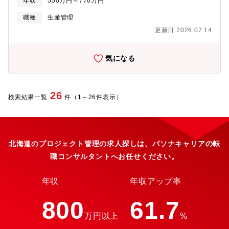
年収
550万円～770万円
長と共に、製造スタッフの管理、業務効率化、業務管理をメイン
に行っていただくポジションです。■リーダー職への指導生産計画
職種
生産管理
に基づいた生産スケジュールの管理、生産工程の進捗管理、およ
更新日 2026.07.14
び業務プロセスの改善・効率化などを担い、品質の維持・向上と
生産性向上を目指すリーダーをサポートいただきます。■製造職を
知る業務理解のため、入社時は、製造業務 電波吸収体のほか、電
気になる
波暗室、シールドルーム、および関連設備（治具・ポジショニン
グ装置など）に携わっていただきます。【組織構成】北海道工場
スタッフ：約20名（工場長1名、製造スタッフ11名、品質保証ス
タッフ3名、新商品開発２名、事務職２名）【製品について】電波
26
検索結果一覧
件（1～26件表示）
吸収体電波吸収体とは、電波（電磁波）を吸収し、不要な反射や
ノイズを抑制するための材料です。近年の5G/6G、IoT、自動運転
技術の普及により、高周波帯の利用が急速に拡大しており、電波
を正しく飛ばす・正しく測るための重要技術として注目されてい
ます。※主な活用分野：スマートフォン、基地局などの通信機器
北海道のプロジェクト管理の求人探しは、パソナキャリアの転
業界／自動車（ADAS／ミリ波レーダー／EV）、航空宇宙・防衛
職コンサルタントへお任せください。
分野 など※通信の高速化・高周波化が進むほど、電波干渉やノイ
ズ対策の重要性は高まります。特に自動運転や高速通信領域で
は、わずかな電波ノイズが安全性や製品性能に大きな影響を与え
年収
年収アップ率
るため、電波制御技術は今後さらに不可欠な存在となっておりま
す。【メッセージ】当工場では、地元である北海道や栗山町出身
800
61.7
のスタッフが多数在籍していて、2024年度には栗山町から初めて
万円以上
%
新卒社員を2名迎え入れ、2026年度も1名の入社が決まっており、
地域への貢献や地元の方々との交流も大切にしています。未来へ