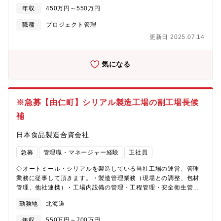
員マネジメント(4名程度)・取引先との商談折衝、社内調整、報告
り、現在多くの技術者がIBM社にて2ナノ世代の要素技術獲得を進
年収
450万円～550万円
等*業務割合 マネジメント業務8:作業2を想定しています*食品安全
めています。並行してEUV露光機をはじめとして最先端の搬送シ
に重点をおいた管理方法(FSSC22000及びHACCP)に沿って整
ステムや生産管理システムの導入も進めています。現在はパイロ
職種
プロジェクト管理
備・メンテナンス等を行います。
ットラインの初期設計を進めており、2025年にはパイロットライ
更新日 2025.07.14
ン稼働、2027年には量産開始を目指しています。
気になる
※急募【由仁町】シリアル製造工場の副工場長候
補
日本食品製造合資会社
急募
管理職・マネージャー経験
正社員
◇オートミール・シリアルを製造している当社工場の運営、管理
業務に従事して頂きます。・製造管理業務（現場との調整、包材
管理、他社連携）・工場内設備の管理・工程管理・安全衛生管
理 等 ・人員マネジメント業務、人事業務（職員評価等）※最
勤務地
北海道
初からすべては難しいのでご経験された担務から身に着けていた
だき数年後を見据えて業務範囲を増やしていただきます【募集背
年収
550万円～700万円