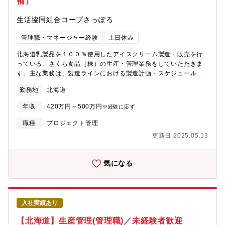
補）
生活協同組合コープさっぽろ
管理職・マネージャー経験
土日休み
北海道乳製品を１００％使用したアイスクリーム製造・販売を行
っている、さくら食品（株）の生産・管理業務をしていただきま
す。主な業務は、製造ラインにおける製造計画・スケジュールの
策定。工場ライン、工場の人員のマネジメントおよび人員計画作
勤務地
北海道
成。製造実績および業績の管理（出荷数、棚卸など）。原材料や
包材、関連する資材などの調達および在庫管理です。将来的には
年収
420万円～500万円
※経験に応ず
工場長としての起用も見据えております。＊試採用期間３ヶ月経
過後、１回目：３ヶ月、２回目：６ヶ月の契約期間を経て、無期
職種
プロジェクト管理
契約を想定した採用です。＊勤続１年程度で正社員登用にチャレ
更新日 2025.05.13
ンジ可能です（審査あり）
気になる
入社実績あり
【北海道】生産管理(管理職)／未経験者歓迎