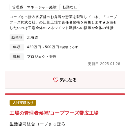
管理職・マネージャー経験
転勤なし
コープさっぽろ各店舗のお弁当や惣菜を製造している、「コープ
フーズ株式会社」の江別工場で責任者候補を募集します★お任せ
したいのは工場全体のマネジメント職員への指示や全体の進捗の
確認、原材料の仕入れ、在庫や数値の管理など。月ごとシフト作
勤務地
北海道
成で、無理なくお仕事していただけます。※正社員登用制度あり*
雇用元は「生活協同組合コープさっぽろ」*試用期間3ヶ月後、1回
年収
420万円～500万円
※経験に応ず
目3ヶ月、2回目6か月、計1年の契約期間を経て、無期契約を想定
した採用です*原則引っ越しを伴う異動はありません*勤続1年後に
職種
プロジェクト管理
総合職員(賞与・退職金・転勤あり)登用試験受験可能*60歳定年(再
更新日 2025.01.28
雇用あり)
気になる
入社実績あり
工場の管理者候補/コープフーズ帯広工場
生活協同組合コープさっぽろ