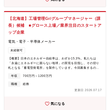
（北海道千歳市泉沢1007番地67）人員構成：32名（正社員：10
名、嘱託社員：3名、限定正社員：8名、パート社員：11名） ※
うち品質管理職3名 【募集背景】製造管理体制の強化に伴う増員
【求める人物像】・計画通りに着実に物事を進める事の出来る
【北海道】工場管理Gr/グループマネージャー（課
方・合理的に物事を捉えることのできる方・組織内外の変化に柔
長）候補 ■グロース上場／業界注目のスタートア
軟に対応し業務を推進できる方【事業優位性】どこよりも”正確
さ”を追求し、高度な医療ニーズに応える1981年創業以来、セロテ
ップ企業
ックが製品を創る上での一番のこだわりは、「性能に妥協しな
い」こと。国内では数少ない臨床検査薬の専門メーカとして、徹
電気・電子・半導体メーカー
底的に調査、研究と試験を繰り返し、性能にこだわった製品づく
りを進めてきました。高性能な製品は、医師がより正確な診断、
未経験可
治療計画を立てることに役立ちます。当社の製品は、全国の大学
病院等、高度医療が求められる検査の現場に数多く採用され、社
【概要】日本のエネルギー自給率は、わずか15.3%。私たちは
会の医療に貢献しています。
「永遠にエネルギーに困らない地球」の実現を目指し、その切り
札となる「蓄電型発電所」を製作しています。今回募集するの
は、新拠点「PowerBase Hokkaido」の立ち上げと運営を牽引す
年収
700万円～1200万円
る、管理責任者です。勤務地は、北海道に誕生する新工場。建設
時の業者対応から、稼働後の総務・経理・人事、地元関係者との
職種
総務
折衝まで、工場運営の基盤づくりを担っていただきます。あなた
更新日 2026.07.17
の管理部門におけるマネジメント経験や折衝スキルが、新工場の
安定稼働を実現し、日本のエネルギーの未来を築く「礎」となり
ます。急成長する業界で、社会貢献性の高いこのミッションに、
気になる
新拠点の核として挑戦していただける方をお待ちしています。
【業務内容】PowerBase Hokkaido 立上げにおける準備、工場立