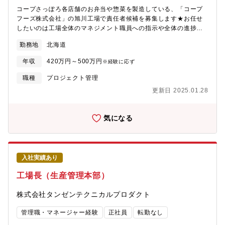
コープさっぽろ各店舗のお弁当や惣菜を製造している、「コープ
フーズ株式会社」の旭川工場で責任者候補を募集します★お任せ
したいのは工場全体のマネジメント職員への指示や全体の進捗の
確認、原材料の仕入れ、在庫や数値の管理など。月ごとシフト作
勤務地
北海道
成で、無理なくお仕事していただけます。※正社員登用制度あり*
雇用元は「生活協同組合コープさっぽろ」*試用期間3ヶ月後、1回
年収
420万円～500万円
※経験に応ず
目3ヶ月、2回目6か月、計1年の契約期間を経て、無期契約を想定
した採用です*原則引っ越しを伴う異動はありません*勤続1年後に
職種
プロジェクト管理
総合職員(賞与・退職金・転勤あり)登用試験受験可能*60歳定年(再
更新日 2025.01.28
雇用あり)
気になる
入社実績あり
工場長（生産管理本部）
株式会社タンゼンテクニカルプロダクト
管理職・マネージャー経験
正社員
転勤なし