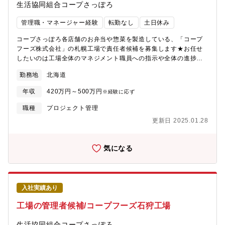
生活協同組合コープさっぽろ
管理職・マネージャー経験
転勤なし
土日休み
コープさっぽろ各店舗のお弁当や惣菜を製造している、「コープ
フーズ株式会社」の札幌工場で責任者候補を募集します★お任せ
したいのは工場全体のマネジメント職員への指示や全体の進捗の
確認、原材料の仕入れ、在庫や数値の管理など。月ごとシフト作
勤務地
北海道
成で、無理なくお仕事していただけます。※正社員登用制度あり*
雇用元は「生活協同組合コープさっぽろ」*試用期間3ヶ月後、1回
年収
420万円～500万円
※経験に応ず
目3ヶ月、2回目6か月、計1年の契約期間を経て、無期契約を想定
した採用です*原則引っ越しを伴う異動はありません*勤続1年後に
職種
プロジェクト管理
総合職員(賞与・退職金・転勤あり)登用試験受験可能*60歳定年(再
更新日 2025.01.28
雇用あり)
気になる
入社実績あり
工場の管理者候補/コープフーズ石狩工場
生活協同組合コープさっぽろ