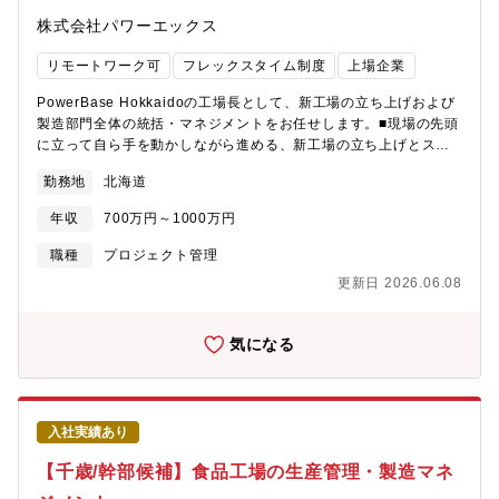
株式会社パワーエックス
リモートワーク可
フレックスタイム制度
上場企業
PowerBase Hokkaidoの工場長として、新工場の立ち上げおよび
製造部門全体の統括・マネジメントをお任せします。■現場の先頭
に立って自ら手を動かしながら進める、新工場の立ち上げとスム
ーズな生産ラインづくり■製造部門全体の組織マネジメント、背中
勤務地
北海道
を見せながらのスタッフ育成および目標管理■工場全体の安全性、
品質、生産効率向上に関するルール・仕組みの策定と運用■現場ス
年収
700万円～1000万円
タッフと共に実践する、継続的な製造原価の低減活動■蓄電池組立
工程における各種改善活動（安全性・品質）のリード■重大な不具
職種
プロジェクト管理
合・トラブル発生時の現場対応と根本原因の究明、解決
更新日 2026.06.08
気になる
入社実績あり
【千歳/幹部候補】食品工場の生産管理・製造マネ