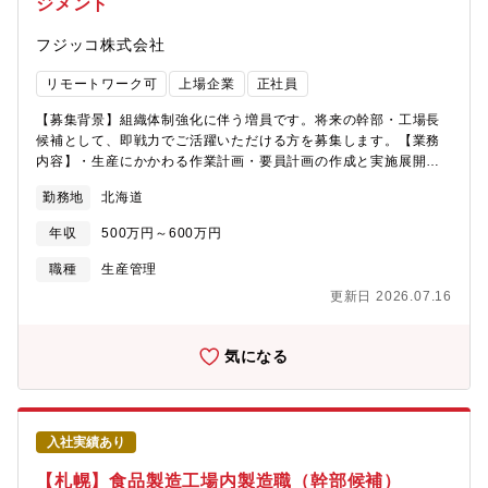
ジメント
フジッコ株式会社
リモートワーク可
上場企業
正社員
【募集背景】組織体制強化に伴う増員です。将来の幹部・工場長
候補として、即戦力でご活躍いただける方を募集します。【業務
内容】・生産にかかわる作業計画・要員計画の作成と実施展開・
従業員（部下）の労務管理・目標管理・SQCD の管理と改善業務
勤務地
北海道
（S:安全 Q:品質 C:コスト D:納期）・関連部署との調整業務（製
販管理など）【同ポジションの魅力】・基幹工場の製造現場で
年収
500万円～600万円
「これがやりたい！」が実現できる環境です。・将来的に製造の
幹部・工場長を目指していただけます。・安心、安全な「食」の
職種
生産管理
提供を通じ、健康な社会生活に貢献できます。・1 人あたりの業
更新日 2026.07.16
務の裁量が大きく、チャレンジをしながらやりがいをもって取り
組むことが出来ます。【組織構成】 ①鳴尾工場工場全体：合計
395 名（男女比 2:1） うち正社員 109 名（男女比 3:1）②東京工
気になる
場工場全体：合計 311 名（男女比 5:5） うち正社員 84 名（男女
比 3:1）③関東工場工場全体：合計 172 名（男女比 10:9） うち
正社員 76 名（男女比 5:2）④北海道工場工場全体：合計 69 名
（男女比 5:5） うち正社員 40 名（男女比 7:3）コミュニケーショ
入社実績あり
ンを大切にしており、明るく働きやすい雰囲気です。【働く環
境】・社員の働き方をより良くするために「さん付け呼称」「服
【札幌】食品製造工場内製造職（幹部候補）