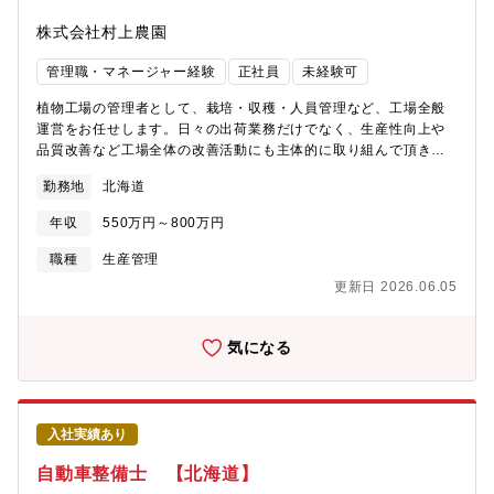
株式会社村上農園
管理職・マネージャー経験
正社員
未経験可
植物工場の管理者として、栽培・収穫・人員管理など、工場全般
運営をお任せします。日々の出荷業務だけでなく、生産性向上や
品質改善など工場全体の改善活動にも主体的に取り組んで頂きま
す。 具体的には、・パート従業員の管理（作業の指示等）・各
勤務地
北海道
種改善活動・苗の観察と記録・資材の在庫管理、発注業務・社内
会議（他拠点の担当者と定期的に行っています）■当社の強み当社
年収
550万円～800万円
はITを活用した「植物工場」を全国に12カ所持つほか、5カ所の営
業所、東西2カ所の物流センターを有し、新鮮で美味しい野菜をお
職種
生産管理
客様にお届けしています。日本における発芽野菜、高成分野菜を
更新日 2026.06.05
導入し、マーケットを創ってきた会社であり、発芽野菜の需要は
年々増加傾向にあります。その需要にお応えするために、2022年
に宮城県大郷町に、2025年には北海道伊達市に新センターが稼働
気になる
しました。今後は、海外企業との業務提携やライセンスビジネス
など、積極的な事業展開を実施します。2040年には、売上1,000
億円、世界一の野菜メーカーを本気で目指しています。
入社実績あり
自動車整備士 【北海道】