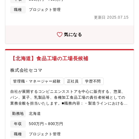
景】・組織強化による増員【組織構成】 上司：社長、支配人、
工場長
職種
プロジェクト管理
更新日 2025.07.15
気になる
【北海道】食品工場の工場長候補
株式会社セコマ
管理職・マネージャー経験
正社員
学歴不問
自社が展開するコンビニエンスストアを中心に販売する、惣菜、
パン、菓子、乳製品等、各種加工食品工場の責任者候補としての
業務全般を担当いたします。■職務内容：・製造ラインにおける製
造計画・スケジュールの策定・工場ライン、工場の人員のマネジ
勤務地
北海道
メントおよび人員計画作成・製造実績および業績の管理（出荷
数、売上金額など）・原材料・包材等、関連する資材等の調達お
年収
500万円～800万円
よび在庫管理等※デスクワークというよりは、現場で動きながら
マネジメントしていただく業務となります。※原則として、これ
職種
プロジェクト管理
までのご経験を活かせる商品を開発・製造しているグループ会社