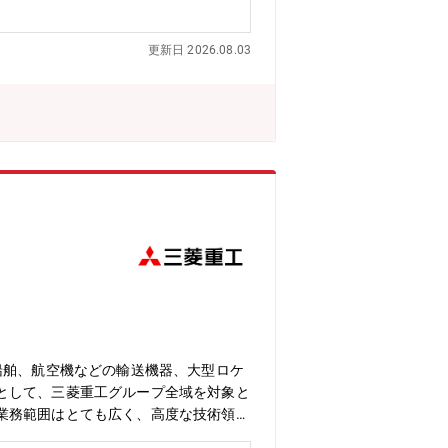
たイノベーションをビジネスを通して社
・結晶構造・細孔構造等の選択・制御お
更新日 2026.08.03
能にする材料です。2026年上期に設
用設備を2026年度下期に導入するこ
。技術営業だけではなく、将来的にはチ
とシェアについて： 半導体パッケージ
向け排ガス浄化用触媒（世界シェア：5
化セリウム系研磨剤(世界シェア:40%)
ェア:40%)◆企業について:同社はグロ
の極薄銅箔やバイク用の排ガス浄化触
す。総合研究所は創造的な研究開発によ
化されて市場に出てゆき、暮らしを豊か
からこそ、多くの分野でチャレンジでき
船舶、航空機などの輸送機器、大型ロケ
として、三菱重工グループ全域を対象と
業務範囲はとても広く、高度な技術領域
gy/core_technologies/desig