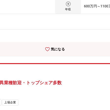
センターの一員として、三菱重工グループ全域を対象とした製品・サービ
600万円～110
している業務分野としては、以下の２つがあります。・製品やサービスの
年収
ジー立案、コンセプトメイキング【本ポジションの魅力】先進デザイン
門性を重視し、能力の違うメンバーが協働して大きなテーマに取組んで
。また、500を超える製品群と、最先端に挑み続ける開発環境のなか
溢れています。現在、産業界は大きく変わろうとしています。この変革
工は、世界でもトップクラスの技術力と広い製品領域を持った企業です
大規模なプロジェクトを担っています。近年、業績の伸長とともに、新
成長をしており、社内外の様々な立場の人達と意見調整しながら、論理
気になる
ます。【組織構成】技術戦略推進室 先進デザインセンター【働き方に
ョングループの２つグループ（課）があります。どちらかに所属し、業
レックス制・残業時間は比較的多く、月に20~30時間（時期によっ
】・三菱グループの創業者岩崎彌太郎は政府より工部省長崎造船局を借
業した同社は発電プラントなどの社会インフラ、船舶、航空機などの輸
のグローバルリーダーとして、社会を牽引しております。・2025年3月
※異業種歓迎・トップシェア多数
億円等いずれも過去最高値であり、NO1重工業メーカーでありながらさらに
えるぼし」「くるみん」の各認定等ワークライフバランスを整えた働き
ますので、内定まで丁寧にフォロー致します。
上場企業