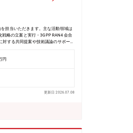
動を担当いただきます。主な活動領域は
略の立案と実行・3GPP RAN4 会合
案に対する共同提案や技術議論のサポート
推進【個人に期待する役割やミッション】
ス価値最大化に貢献していただきま
0万円
理レイヤに関する深い知識を活かし、R
をリード／サポートする【仕事の魅力・
活動に取り組むことができます。・世界
るとともに、国際的な人脈を構築できま
N4で無線網の性能要件とRF特性議論を
更新日 2026.07.08
インパクトを実感できます。培った経験
からのご応募をお待ちしています。【配
中期計画を事業基盤とテクノロジーの「シ
タイム無しのフレックスタイム制、子育
ばず勤務可。・ドレスコードの自由化や、
リア形成を推進し、グループ全体でポステ