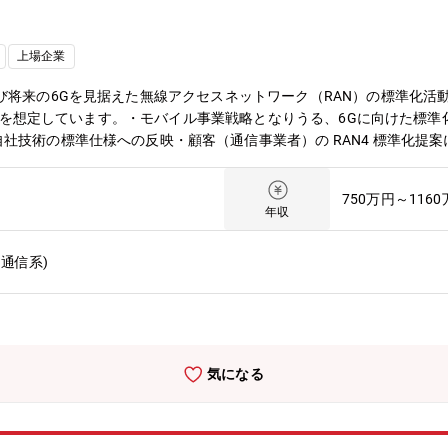
上場企業
び将来の6Gを見据えた無線アクセスネットワーク（RAN）の標準化活
業務を想定しています。・モバイル事業戦略となりうる、6Gに向けた標準化戦
社技術の標準仕様への反映・顧客（通信事業者）の RAN4 標準化提
1/2 メンバーや社内開発部門と連携した技術検討および標準化活動の
のステークホルダーとの協議・交渉を通じて、自社および顧客のビジネ
750万円～116
化提案の企画・支援を通じてパートナーシップを深化させる・RF・物
年収
無線システム全体として整合性の取れた技術提案および高品質な知財創出
は国内外で採用が拡大しており、事業の成長を間近で感じながら標準化
通信系)
論を行うことで、無線通信分野のエキスパートとして知見をさらに深め
ジ】私たちは、次世代通信の技術的プレゼンス強化のため、3GPP RA
ションでは、顧客ニーズに基づき標準化戦略へ技術を反映し、社会への
準を動かし、自身のキャリアと国際的なネットワークを成長させたい方
 技術企画統括部【組織としてのミッション】事業成長の羅針盤である本部
気になる
■働き方について ・全社で年間80％以上の在宅勤務活用率。 ・コア
働き方が実現可能。 ・サテライトオフィスは1,900拠点で場所を選
変革にも積極的に取り組み中。 ■キャリアについて ・自律的なキャ