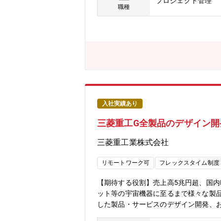
プロジェクト管理
ネスパーソンとのビジネス交渉まで幅
職種
会に繋ぐ経験ができます。【機能性多
よび細孔への表面処理によりガスやイオ
置予定のパイロット試験設備での増産に
とを決定しております。【キャリアス
ームマネジメント等、事業化の中心的
基板向け極薄銅箔（世界No.1シェア：
0%）／ハイブリッド車用電池材料（世界シ
／アルミ溶湯濾過用メタロフィルタ(世界
ーバル規模で事業を展開しています。
入社実績あり
媒、ハイブリッド車の電池材料など、高
三菱重工G全製品のデザイン開
り、事業の中核となる新商品・新技術
にすることに貢献できます。同社の特
三菱重工業株式会社
るフィールドがあります。
リモートワーク可
フレックスタイム制度
【期待する役割】売上高5兆円超、国内
ット等の宇宙機器に至るまで様々な製
した製品・サービスのデザイン開発、
のなかでダイナミックなデザイン開発に参画していただき