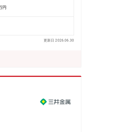
スのデザイン開発、およびデザイン研究を
0万円
UI/UXデザイン設計およびディレク
センターは、エアコンの意匠設計から始
います。したがって、上下関係を超えて
、毎回新しい知識を学びながらデザイン
の時期に、イノベイティブなデザインが
更新日 2026.06.30
。日本の経済発展を支える企業として1
たなデザイン領域の開発や将来ビジョン
的な合意形成を行い、洗練されたデザイ
ついて】デザインセンターには未来構想
務にあたっていただきます。・出社が基
て異なる）・半数がキャリア入社、専門性
り受け、長崎造船所と命名して造船事業
送機器、大型ロケットなどの宇宙機器に
期決算で受注高7.0712兆円、売上収
成長をしております。・在宅勤務、時間単
方が可能です。・パソナから入社実績が