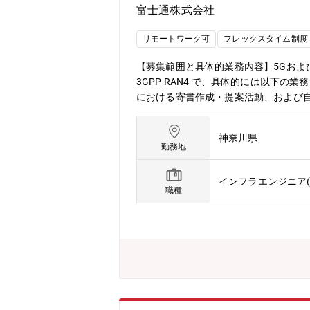
富士通株式会社
リモートワーク可
フレックスタイム制度
【募集範囲と具体的業務内容】5Gおよ
3GPP RAN4 で、具体的には以下の
における寄書作成・提案活動、および自
を通じたエンゲージメント向上・RAN
単なる技術検討にとどまらず、国内外
神奈川県
す。・通信事業者の戦略を理解し、標準
勤務地
AN1/2 メンバーと連携しながら、
やりがい】・同社の無線ユニット製品
インフラエンジニア(
中の優秀なエンジニアと高度な技術議
職種
す。【募集背景と応募者様へのメッセー
リードする仲間を募集します。本ポジ
を活かして大きな裁量で世界の技術標
属先】1Finity株式会社（出向）
フト」により達成する。【会社の魅力】
て、介護、私用問わず私生活に合わせた
活き活きと働くための社内カルチャーの