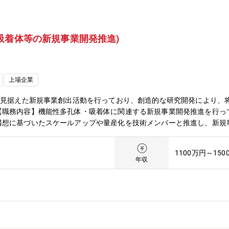
吸着体等の新規事業開発推進)
上場企業
を見据えた新規事業創出活動を行っており、創造的な研究開発により、
【職務内容】機能性多孔体・吸着体に関連する新規事業開発推進を行っ
構想に基づいたスケールアップや量産化を技術メンバーと推進し、新規
域、裁量権を持って業務遂行いただきます事業化推進が業務となります
ます。管理職として小チームで複数テーマ・領域を担当いただくこともあ
1100万円～150
キュラーエコノミー、資源回収領域 ・グリーケミカル、サスティナブ
年収
してニーズ、競合技術、市場の理解を深め、市場創出をパートナーとと
が想定されます。【業務の面白み/魅力】多孔体材料は様々な分野で社
開発・製品開発行う技術側、さらに国内外のスタートアップやパートナ
出プロセスを経験できます。新しい製品や事業を世に送り出す達成感と
つ固体材料のことであり、材料の組成・結晶構造・細孔構造等の選択・
媒性能を付与することで物質変換を可能にする材料です。2026年上