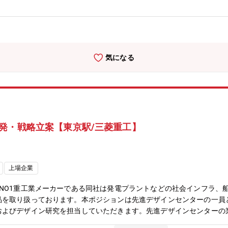
広く関与し新規事業を作る過程を経験することができ、素材を起点とし
孔体事業について】微細な孔を持つ固体材料のことであり、材料の組成
ンの吸着・分離・濃縮、さらに触媒性能を付与することで物質変換を可
引き続き、様々なお客様からの要求に迅速に応えられるための量産試作
テップイメージ】初任地は埼玉県上尾市の総合研究所に配属となります
気になる
役割を担っていただく可能性があります。◆三井金属鉱業社の主力製品
95%）／AIサーバー向けハイグレードVSP(世界シェア60%)／二輪車
ェア：30%）／MLCC向け銅粉(世界シェア:30%)／ガラス基板向け酸
シェア:85%)／液晶ディスプレイ向け酸化物半導体ターゲット材(世界シ
中でも機能材料事業は、スマートフォンの半導体パッケージ回路基板用
い技術力と各業界でTOPクラスのシェアを誇る製品を多数有していま
発・戦略立案【東京駅/三菱重工】
を創出し、事業化を目指します。研究開発された材料は、将来的に製品
徴はやりたい事に挑戦できる風土です。幅広い分野に事業展開している
上場企業
NO1重工業メーカーである同社は発電プラントなどの社会インフラ、
品を取り扱っております。本ポジションは先進デザインセンターの一員
およびデザイン研究を担当していただきます。先進デザインセンターの
ます。※参考資料https://www.mhi.com/jp/business/technolo