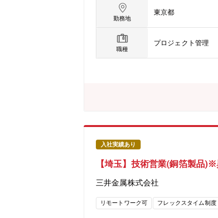
n.html【職務内容】先進デザイン
東京都
担当していただきます。なかでも必要と
勤務地
ション・調査、分析に基づくストラテ
まった小さな組織です。一人一人の専
プロジェクト管理
のコミュニケーションが盛んな組織です
職種
ができるため、常に新しい挑戦に満ち
できる職場です。【依頼背景】三菱重
40年を越える歴史を持ち、海外でも
の共創といったクリエイティブ業務も
ンをアウトプットできる方を増員致し
グループとクリエイティブソリューシ
本。自宅にてリモート勤務も可・完全フ
の異なるデザイン集団【同社について
を開始したことを契機に1884年に創
入社実績あり
至るまで、エンジニアリングとものづくり
【埼玉】技術営業(銅箔製品)
益5.0271兆円、当期利益2,454
位年休、フレックスタイム制度導入、
三井金属株式会社
多数あり、選考フローを熟知しており
リモートワーク可
フレックスタイム制度