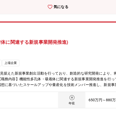
求に迅速に応えられるための量産試作用設備を2026年度下期に導入
気になる
上尾市の総合研究所に配属となります。チームリーダー、グループリー
シェアについて： 半導体パッケージ基板向け極薄銅箔（世界No.1シ
車向け排ガス浄化用触媒（世界シェア：50%）／ハイブリッド車用電池材料
化セリウム系研磨剤(世界シェア:40%)／アルミ溶湯濾過用メタロフィルタ
ェア:40%)◆企業について:同社はグローバル規模で事業を展開してい
薄銅箔やバイク用の排ガス浄化触媒、ハイブリッド車の電池材料など、
体に関連する新規事業開発推進)
総合研究所は創造的な研究開発により、事業の中核となる新商品・新技
れて市場に出てゆき、暮らしを豊かにすることに貢献できます。同社の
らこそ、多くの分野でチャレンジできるフィールドがあります。
上場企業
を見据えた新規事業創出活動を行っており、創造的な研究開発により、
【職務内容】機能性多孔体・吸着体に関連する新規事業開発推進を行っ
構想に基づいたスケールアップや量産化を技術メンバー推進し、新規事
ムでの取り組みとなります。事業化推進が業務となりますが、いくつか
 ・CO2回収(CCUS含)領域 ・希少金属回収などのサーキュラーエ
650万円～880
内外の顧客への技術売り込みやサンプル評価などの活動を通してニーズ
年収
の他＞・月２～３回程度の国内出張、年数回程度の海外出張が想定され
は機能性多孔質体で当社の次の事業を創出することがミッションです。開