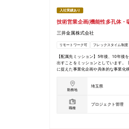
入社実績あり
技術営業企画(機能性多孔体・
三井金属株式会社
リモートワーク可
フレックスタイム制度
【配属先ミッション】5年後、10年後
出すことをミッションとしています。
に捉えた事業化企画や具体的な事業化
います。管理職として広い対象事業領
見・ご経験に応じて担当テーマを選定し
埼玉県
含)領域 ・希少金属回収などのサー
勤務地
り込みやサンプル評価などの活動を通
度の国内出張、年数回程度の海外出張
プロジェクト管理
います。グローバル市場に向けた材料
職種
などビジネス側の双方から新規事業創
性多孔体事業について】微細な孔を持
やイオンの吸着・分離・濃縮、さらに触