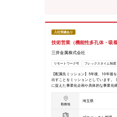
増産に引き続き、様々なお客様からの要
アステップイメージ】初任地は埼玉県
があります◆三井金属鉱業社の主力製品と
レードVSP(世界シェア60%)／二輪
(世界シェア:30%)／ガラス基板向け酸
向け酸化物半導体ターゲット材(世界シ
入社実績あり
ォンの半導体パッケージ回路基板用の極
技術営業（機能性多孔体・吸着
ェアを誇る製品を多数有しています。
開発された材料は、将来的に製品化さ
三井金属株式会社
す。幅広い分野に事業展開しているか
リモートワーク可
フレックスタイム制度
【配属先ミッション】5年後、10年後
出すことをミッションとしています。
に捉えた事業化企画や具体的な事業化
ます。基本的には上長の指導の下チー
じて担当テーマを選定します。対象領域
埼玉県
カル、サスティナブルケミカル領域国
勤務地
出をパートナーとともに進めます＜そ
事業創造本部FPM事業推進ユニット