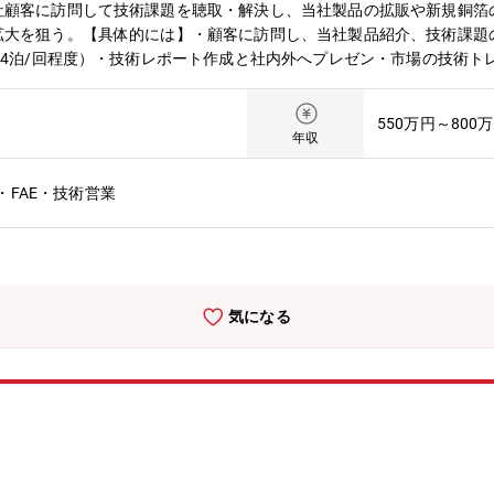
社顧客に訪問して技術課題を聴取・解決し、当社製品の拡販や新規銅箔
拡大を狙う。【具体的には】・顧客に訪問し、当社製品紹介、技術課題
～4泊/回程度）・技術レポート作成と社内外へプレゼン・市場の技術ト
析・基板解析評価や銅箔の基礎物性評価・新技術や新工法の特許出願【
、大きな成果につながりやすい。・専門知識が無くても入社後の教育や
550万円～800
ージ】入社後１～2年程度社内研修や評価業務で基板技術を身に着け、
年収
グループの総括業務を実施いただきます。【銅箔事業部の代表的な製品
板の伝送損失低減に大きく寄与することから、サーバー、ルーター、ス
FAE・技術営業
関連向けに HVLP5 グレード品が量産フェーズに移行し、ビッグテッ
icroThin」:※世界シェア95%微細回路形成に適した 1.5μm～5
パッケージ基板、スマートフォン用マザーボード（HDIプリント基板
が重視されていたフレキシブル基板においても、高密度実装に伴う薄型
型基板内蔵キャパシタ材料「FaradFlex」:各種情報通信機器の高
気になる
能のルーター・サーバー機器やスーパーコンピュータ向けの高多層基板
り、足元はAIインフラ関連、スマートフォンおよびワイヤレスヘッドセ
業社の主力製品とシェアについて： 半導体パッケージ基板向け極薄銅箔
ア60%)／二輪車向け排ガス浄化用触媒（世界シェア：50%）／ハイブ
0%)／ガラス基板向け酸化セリウム系研磨剤(世界シェア:40%)／アルミ
ターゲット材(世界シェア:40%)