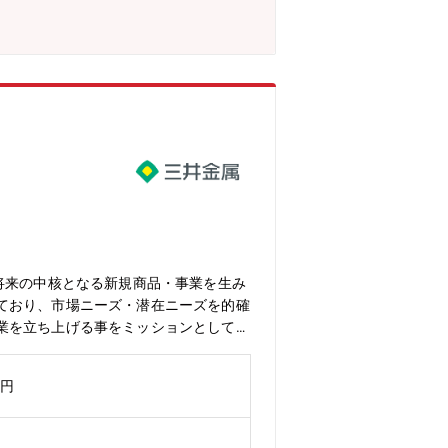
することを決定しております。【キャリ
ダー等の中心的立場をお任せする可能性
ェア：95%）／AIサーバー向けハイグ
（世界シェア：30%）／MLCC向け銅粉
(世界シェア:85%)／液晶ディスプレイ
ます。中でも機能材料事業は、スマートフ
高い技術力と各業界でTOPクラスのシ
術を創出し、事業化を目指します。研究
特徴はやりたい事に挑戦できる風土で
将来の中核となる新規商品・事業を生み
ており、市場ニーズ・潜在ニーズを的確
業を立ち上げる事をミッションとしてい
あるテーマのうち、ご知見・ご経験に応
コノミー、資源回収領域 ・グリーケミ
万円
、競合技術、市場の理解を深め、市場創
ます。【業務の面白み/魅力】配属先の
発チームとの技術的な対話から社外ビジ