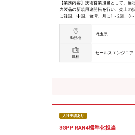
【業務内容】技術営業担当として、当
力製品の新規用途開拓を行い、売上の
に韓国、中国、台湾。月に1～2回、3
へ展開・顧客問い合わせ事項の集約、解
以上の当社製品関連の業務となるため
埼玉県
とができる。【キャリアステップイメ
勤務地
経験し、適性をみて管理職候補として
SP」:高周波数帯におけるプリント基
セールスエンジニア・
用されております。足元はAI インフラ
職種
加しております。◇キャリア付極薄銅箔「M
を組み合わせた製品であり、主に半導体
どの高性能化が進む中、従来は屈曲性
薄銅箔へのニーズが高まっています。◇薄
通信ノイズを低減する材料として、高性
S マイクロフォンなどに使用されてお
て需要が急増しております。◆三井金属鉱
ーバー向けハイグレードVSP(世界シェ
0%）／MLCC向け銅粉(世界シェア:3
入社実績あり
5%)／液晶ディスプレイ向け酸化物半導体
3GPP RAN4標準化担当