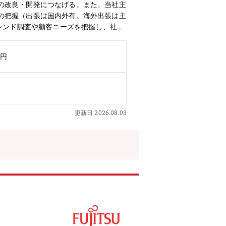
の改良・開発につなげる。また、当社主
の把握（出張は国内外有。海外出張は主
レンド調査や顧客ニーズを把握し、社内
業務の面白み】・主に世界シェア95%
研修で身に付け、すぐに実務で活かすこ
万円
技術営業グループで３～４年程度実務を
について】◇高周波基板用電解銅箔「V
イッチ等の高性能通信インフラ機器に採
ク各社での採用が進むなど需要が急激に増
μm の銅箔厚みと複数種類の微細な粗化処理
更新日 2026.08.03
）に使用されています。モバイル機器な
化やファインピッチ化が急速に進み、極
速化・大容量化に向けて大きな課題である
、スマートフォンに内蔵される MEM
ットなどへの当社品採用率の上昇に伴っ
（世界No.1シェア：95%）／AIサ
リッド車用電池材料（世界シェア：3
溶湯濾過用メタロフィルタ(世界シェア:8