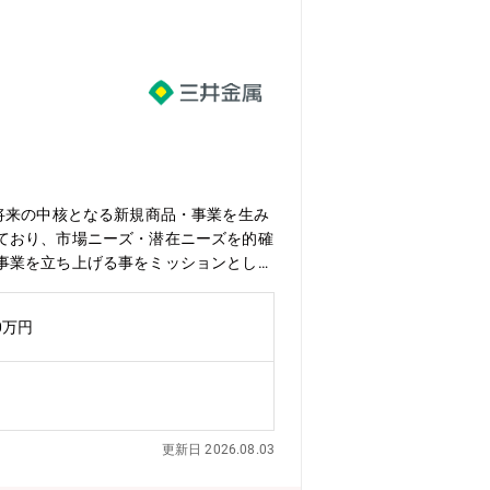
将来の中核となる新規商品・事業を生み
ており、市場ニーズ・潜在ニーズを的確
事業を立ち上げる事をミッションとして
が、いくつかあるテーマのうち、ご知
ります対象領域 ・CO2回収(CCUS
0万円
ルケミカル領域国内外の顧客への技術売
もに進めます＜その他＞・月２～３回程
会課題解決に貢献できる可能性を秘めて
ーとの連携を取り、ビジネスモデル検討
挑戦を楽しめるポジションです！【機能
更新日 2026.08.03
制御および細孔への表面処理によりガス
期に設置予定のパイロット試験設備での