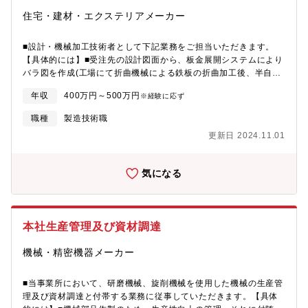
住宅・建材・エクステリアメーカー
■設計・機械加工技術者として下記業務をご担当いただきます。
【具体的には】■受注先の設計図面から、板金展開システムにより
バラ図を作成(工場にて折曲機械による鉄板の折曲加工後、半自動
溶接機を使いスチールドアの組立を行う。)
年収
400万円～500万円
※経験に応ず
職種
製造技術職
更新日 2024.11.01
気になる
本社生産管理及び資材調達
機械・精密機器メーカー
■当事業所において、研磨機械、旋削機械を使用した機械の生産管
理及び資材調達と付帯する業務に従事していただきます。【具体