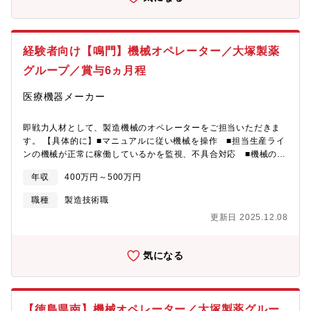
経験者向け【鳴門】機械オペレーター／大塚製薬
グループ／賞与6ヵ月程
医療機器メーカー
即戦力人材として、製造機械のオペレーターをご担当いただきま
す。 【具体的に】■マニュアルに従い機械を操作 ■担当生産ライ
ンの機械が正常に稼働しているかを監視、不具合対応 ■機械のメ
ンテナンス、修繕＜その他就業時間補足＞■4勤1休,4勤1休,4勤2
年収
400万円～500万円
休の3交替制 ◎医療関連製品と精密関連製品の両分野にわたり、
グローバルな事業展開をしており、働きがい/やりがいのある業務
職種
製造技術職
に携われます。 ※建物の改変を伴う業務は含みません。【魅力】
更新日 2025.12.08
医療・精密電子部品など、人々の暮らしを支える製品づくりに直
接携われます。最先端の製造技術を習得し、高精度なモノづくり
で社会貢献できる、やりがいのある職場です。安定した環境で技
気になる
術を磨き、成長できます。
【徳島県南】機械オペレーター／大塚製薬グルー