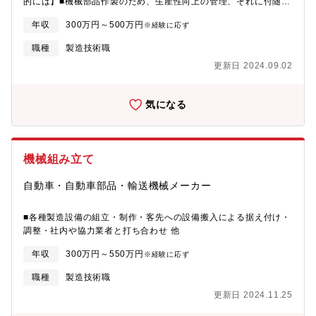
的には】■機械部品作製のため、生産性向上の管理、それに付随す
る資材調達の仕事です。※ブランクのある方、未経験の方にもし
年収
300万円～500万円
※経験に応ず
っかりサポートさせていただきますので、安心してご応募くださ
い。
職種
製造技術職
更新日 2024.09.02
気になる
機械組み立て
自動車・自動車部品・輸送機械メーカー
■各種製造設備の組立・制作・客先への設備搬入による据え付け・
調整・社内や協力業者と打ち合わせ 他
年収
300万円～550万円
※経験に応ず
職種
製造技術職
更新日 2024.11.25