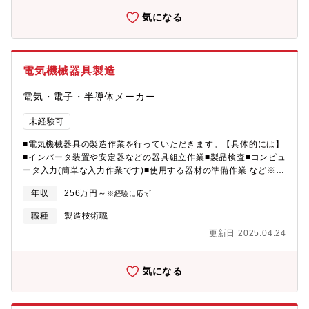
気になる
電気機械器具製造
電気・電子・半導体メーカー
未経験可
■電気機械器具の製造作業を行っていただきます。【具体的には】
■インバータ装置や安定器などの器具組立作業■製品検査■コンピュ
ータ入力(簡単な入力作業です)■使用する器材の準備作業 など※と
ても細かい作業となります。
年収
256万円～
※経験に応ず
職種
製造技術職
更新日 2025.04.24
気になる