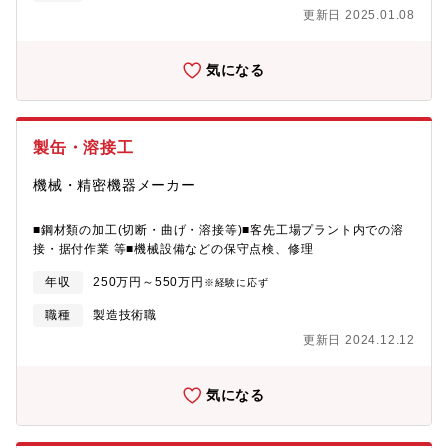
術を身に付けることができます。入社後は教育係が付き、しっか
更新日 2025.01.08
り育成・フォロ一するのでご安心下さい。入社3年程度である程度
の業務を1人でできるようになっていただきます。
気になる
製缶・溶接工
機械・精密機器メーカー
■鋼材類の加工(切断・曲げ・溶接等)■客先工場プラント内での溶
接・据付作業 等■機械設備などの保守点検、修理
年収
250万円～550万円
※経験に応ず
職種
製造技術職
更新日 2024.12.12
気になる