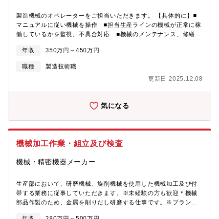
製造機械のオペレーターをご担当いただきます。 【具体的に】■
マニュアルに従い機械を操作 ■担当生産ラインの機械が正常に稼
働しているかを監視、不具合対応 ■機械のメンテナンス、修繕
【魅力】医療・精密電子部品など、人々の暮らしを支える製品づ
年収
350万円～450万円
くりに直接携われます。最先端の製造技術を習得し、高精度なモ
ノづくりで社会貢献できる、やりがいのある職場です。安定した
職種
製造技術職
環境で技術を磨き、成長できます。
更新日 2025.12.08
気になる
機械加工作業・組立及び検査
機械・精密機器メーカー
生産部において、研磨機械、旋削機械を使用した機械加工及び付
帯する業務に従事していただきます。※未経験の方も歓迎＊機械
部品作製のため、金属を削りだし研磨する仕事です。※ブランク
のある方にもしっかりサポートさせていただきますので安心して
年収
280万円～500万円