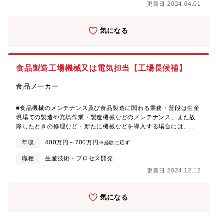
更新日 2024.04.01
力情報:同社グループは今後も事業拡大を指向していると共に、自
然環境の保全や地域社会への貢献など、社会的意義はますます大
きくなる企業グループです。
気になる
食品製造工場機械又は電気担当【工場長候補】
食品メーカー
■食品機械のメンテナンス及び食品製造に関わる業務・普段は生産
現場での製造や充填作業・製造機械などのメンテナンス、また故
障したときの修理など・新たに機械などを導入する場合には、機
械の検討、打合せから設置、試運転まで全般に携わります。
年収
400万円～700万円
※経験に応ず
職種
生産技術・プロセス開発
更新日 2024.12.12
気になる