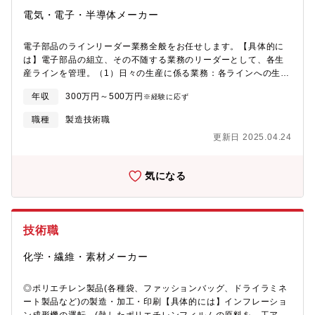
電気・電子・半導体メーカー
電子部品のラインリーダー業務全般をお任せします。【具体的に
は】電子部品の組立、その不随する業務のリーダーとして、各生
産ラインを管理。（1）日々の生産に係る業務：各ラインへの生産
指示や人員配置、品質チェック等を行います。（2）労務管理、人
年収
300万円～500万円
※経験に応ず
材教育。（3）トラブル対応：設備の不具合や、品質不良が起きた
際の処置、再発防への改善を行います。
職種
製造技術職
更新日 2025.04.24
気になる
技術職
化学・繊維・素材メーカー
◎ポリエチレン製品(各種袋、ファッションバッグ、ドライラミネ
ート製品など)の製造・加工・印刷【具体的には】インフレーショ