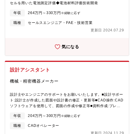
セルを用いた電池測定評価◆電池材料評価技術開発
年収
264万円～330万円
※経験に応ず
職種
セールスエンジニア・FAE・技術営業
更新日 2024.07.29
気になる
設計アシスタント
機械・精密機器メーカー
設計士やエンジニアのサポートをお願いいたします。■設計サポー
ト:設計士が作成した図面や設計書の修正・更新等■CAD操作:CAD
ソフトウェアを使用して、図面の作成や修正等■資料作成:プレゼ
ンテーション資料や報告書・仕様書の作成等■事務作業:電話対応
年収
204万円～300万円
※経験に応ず
やメールの管理、書類整理等■プロジェクト管理:プロジェクトの
進行状況の管理・スケジュールの調整・進捗報告等※これまでの
職種
CADオペレーター
経験をもとに業務内容を決定します。
更新日 2024.11.29