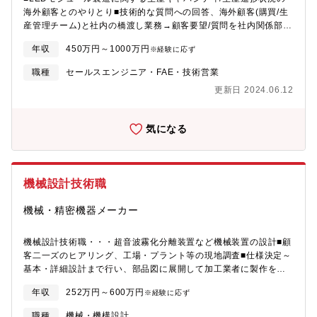
海外顧客とのやりとり■技術的な質問への回答、海外顧客(購買/生
産管理チーム)と社内の橋渡し業務→顧客要望/質問を社内関係部署
へ展開。社内調整、資料作成後、顧客へ回答。→顧客とのWEB会
年収
450万円～1000万円
※経験に応ず
議、資料やメール等の英訳和訳→顧客来社時の通訳対応※日本に
いながら英語を生かせ、海外好きの同僚と楽しく働ける職場
職種
セールスエンジニア・FAE・技術営業
更新日 2024.06.12
気になる
機械設計技術職
機械・精密機器メーカー
機械設計技術職・・・超音波霧化分離装置など機械装置の設計■顧
客二一ズのヒアリング、工場・プラント等の現地調査■仕様決定～
基本・詳細設計まで行い、部品図に展開して加工業者に製作を依
頼■完成まで加工業者とコンタクトをとり、品質チェックおよび納
年収
252万円～600万円
※経験に応ず
期管理■寸法確認およひ組立の段取り後、ユーザー企業へ納品、試
運転■納品後のアフター点検ほか※県外出張(機械設計:1～3ヶ月に
職種
機械・機構設計