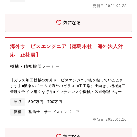
更新日 2024.03.28
気になる
海外サービスエンジニア【徳島本社 海外法人対
応 正社員】
機械・精密機器メーカー
【ガラス加工機械の海外サービスエンジニア職を担っていただき
ます】■数名のチームで海外のガラス加工工場に出向き、機械施工
管理やライン組立を行う■メンテナンスや機械・装置修理では一人
で出張する場合もある■年間の1/3～1/2は海外出張（１ヶ月単位の
年収
500万円～700万円
長期となる事も多い）※1年間のうち120日から180日程度の海外
出張※日本を含め世界55カ国の企業にBandoのマシーンを販売し
職種
整備士・サービスエンジニア
ています
更新日 2026.02.16
気になる