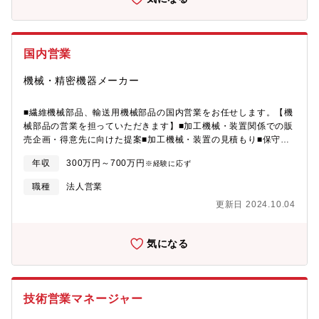
国内営業
機械・精密機器メーカー
■繊維機械部品、輸送用機械部品の国内営業をお任せします。【機
械部品の営業を担っていただきます】■加工機械・装置関係での販
売企画・得意先に向けた提案■加工機械・装置の見積もり■保守部
品や消耗部品の販売■営業部門の責任者候補として、部下のマネジ
年収
300万円～700万円
※経験に応ず
メント
職種
法人営業
更新日 2024.10.04
気になる
技術営業マネージャー