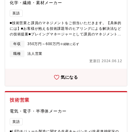
化学・繊維・素材メーカー
英語
■技術営業と課員のマネジメントをご担当いただきます。【具体的
には】■お客様が抱える技術課題等のヒアリングによる解決法など
の技術提案■プレイングマネージャーとして課員のマネジメント■
新規事業の立上げとその後の営業部門等への営業移管の推進【募
年収
350万円～600万円
※経験に応ず
集背景】■新規事業推進【所属組織】■事業開発部
職種
法人営業
更新日 2024.06.12
気になる
技術営業
電気・電子・半導体メーカー
英語
■LEDモジュール製造に関する生産キャパシティ/生産進捗状況の