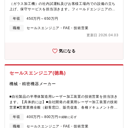
けることができます。研修後は、3人～5人チームで1プロジェクト
（ガラス加工機）の社内試運転及びお客様工場内での設備の立ち
を1か月～3か月担当します。中国、南米、東ヨーロッパへの出張
上げ、保守サービスを担当頂きます。フィールドエンジニアのよ
も多くあり、グローバルに活躍したい方にお勧めです。
うな業務です。自動車やスマートフォンなどの液晶、太陽光パネ
年収
450万円～650万円
ルに使われるようなガラス部品を製造する工作機械をつくってお
り、現在主に海外の受注が好調でエンジニアの大幅増員を図って
職種
セールスエンジニア・FAE・技術営業
おります。当部署は海外出張も多く、海外が好きな方、見分を広
更新日 2026.04.03
めたい方にはお勧めの職場です。出張の際は手当も出るため、高
報酬獲得も可能！ご家族の都合で出張が厳しくなった方は配置転
換の実績も有るなど、長期的にも働きやすい会社です。★★海外
気になる
出張がありますが、語学力は不要です★★高い自己資本比率と利
益を業績給与や決算賞与で還元する経営方針で社員のすべてが自
分らしく安心して長く働ける環境を整えており、平均勤続年数は
19年です。。※昨年度の賞与実績は【7.2カ月分】、また従業員に
セールスエンジニア(徳島)
は物価高対応のためインフレ手当※数万円/月を支給している実績
があります。【入社後の研修例】まずは自社工場で試運転や調整
機械・精密機器メーカー
を経験しながら機械を覚えていただいた後、先輩についてプロジ
ェクトチームへ参加。日本国内だけではなくヨーロッパ、中国、
アメリカなど世界中の企業へ機械の設定、運用保守までトータル
■自社製品の半導体製造用レーザー加工装置の技術営業を担当頂き
で携わります。日本が世界に誇るものづくりの現場で手に職をつ
ます。【具体的には】■自社開発の産業用レーザー加工装置の技術
けることができます。研修後は、3人～5人チームで1プロジェクト
営業■営業業務全般（顧客窓口、販売促進、各種ドキュメント作成
を1か月～3か月担当します。中国、南米、東ヨーロッパへの出張
等）■技術部門等との社内調整、折衝■プロジェクトマネジメント
年収
400万円～800万円
※経験に応ず
も多くあり、グローバルに活躍したい方にお勧めです。
【配属部署】事業統括部 技術営業課徳島事業所（徳島県阿南
市）現7名在籍の部署となります。
職種
セールスエンジニア・FAE・技術営業