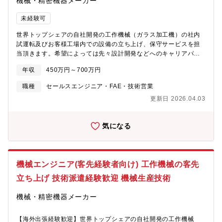
機械・精密機器メーカー
未経験可
世界トップシェアの自社開発の工作機械（ガラス加工機）の社内
試運転及びお客様工場内での設備の立ち上げ、保守サービスを担
当頂きます。希望によっては先々設計開発などへのキャリアパス
もございます。自動車やスマートフォンなどの液晶、太陽光パネ
年収
450万円～700万円
ルに使われるようなガラス部品を製造する工作機械をつくってお
り、現在主に海外の受注が好調でエンジニアの大幅増員を図って
職種
セールスエンジニア・FAE・技術営業
おります。当部署は海外出張も多く、海外が好きな方、見分を広
更新日 2026.04.03
めたい方にはお勧めの職場です。出張の際は手当も出るため、高
報酬獲得も可能！ご家族の都合で出張が厳しくなった方は配置転
換の実績も有るなど、長期的にも働きやすい会社です。★★海外
気になる
出張がありますが、語学力は不要です★★高い自己資本比率と利
益を業績給与や決算賞与で還元する経営方針で社員のすべてが自
分らしく安心して長く働ける環境を整えており、平均勤続年数は
19年です。。※昨年度の賞与実績は【7.2カ月分】、また従業員に
機械エンジニア(客先経験者向け) 工作機械の客先
は物価高対応のためインフレ手当※数万円/月を支給している実績
があります。【入社後の研修例】まずは自社工場で試運転や調整
立ち上げ 技術派遣経験歓迎 機械生産技術
を経験しながら機械を覚えていただいた後、先輩についてプロジ
ェクトチームへ参加。日本国内だけではなくヨーロッパ、中国、
機械・精密機器メーカー
アメリカなど世界中の企業へ機械の設定、運用保守までトータル
で携わります。日本が世界に誇るものづくりの現場で手に職をつ
【海外出張経験歓迎】世界トップシェアの自社開発の工作機械