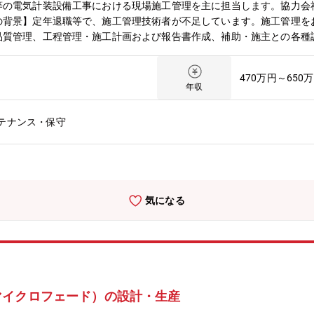
等の電気計装設備工事における現場施工管理を主に担当します。協力会
の背景】定年退職等で、施工管理技術者が不足しています。施工管理を
品質管理、工程管理・施工計画および報告書作成、補助・施主との各種
ていただけるよう、福利厚生を充実させております。産前・産後休暇、
9月にくるみん認定（厚生労働省による「子育てサポート企業」の認可
470万円～650
ランを自由に設定できるカフェテリアプラン制度を導入しております。社
年収
て、人間ドック、学校の入学金・授業料、車検・整備代、固定資産税、保
一員として、1951年に電力メーターの修理調整業務を行う会社とし
テナンス・保守
用し、事業領域の拡大に努めました。現在では高品質のシステム製品や
方々から高い評価を得ています。こうした中、同社は2021年12月に
「能動的ソリューション営業」、「健康経営」の3本柱で事業活動に取
品などの設計、製造、施工・発電所、工場などの電気計装設備の設計、
気になる
マイクロフェード）の設計・生産