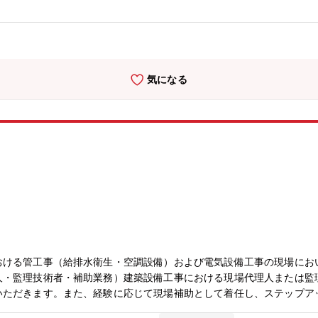
対応についても、お客様より直接感謝のお言葉をいただくなど、非常に
拠点のメンバーとして施工、保守業務に従事いただき、他メンバ及びパ
ジャをサポートしチーム全体の業務管理や後輩の育成に従事いただく。
。【同社の魅力】■グローバルで強みあり海外市場に40年以上も前か
、北米、中国など100か国以上で高シェアを獲得し、トップブランド
気になる
事業の他、情報通信システム事業、電子デバイス事業の3つの事業があ
3年後定着率90％以上・平均勤続年数15年以上・産休取得率100％・
時間・ノー残業デー有・自己成長やイノベーションを目指す取り組みのため
おける管工事（給排水衛生・空調設備）および電気設備工事の現場にお
人・監理技術者・補助業務）建築設備工事における現場代理人または監
いただきます。また、経験に応じて現場補助として着任し、ステップア
けるスケジュール管理（工程）、施工品質の確保（品質）、作業員の安