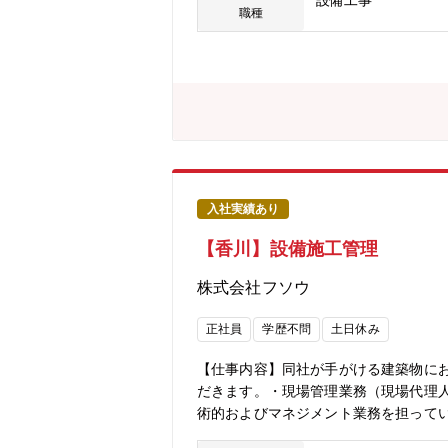
設備工事
に大きいです。稼働中システムの保守
職種
ン・立場、キャリアアップイメージ】
いただく。その後リーダとしてマネー
っており、自身のスキル向上も見込める
ヨーロッパ、オセアニア、中東アフリカ
柱同社は約半世紀の歴史を持つ空調機
す。■長期就業できる環境・新卒の入社
復帰率100％・平均残業時間16.6
用可能。
入社実績あり
【香川】設備施工管理
株式会社フソウ
正社員
学歴不問
土日休み
【仕事内容】同社が手がける建築物に
だきます。・現場管理業務（現場代理
術的およびマネジメント業務を担って
程・品質・安全・原価管理）各現場にお