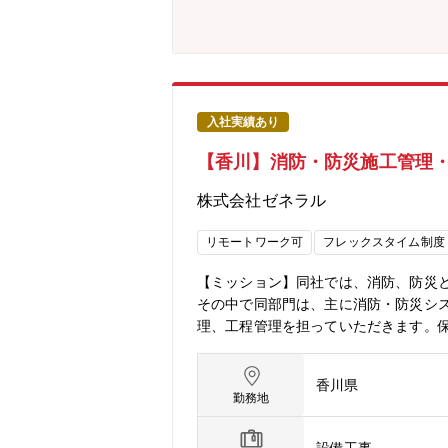
入社実績あり
【香川】消防・防災施工管理
株式会社ゼネラル
リモートワーク可
フレックスタイム制度
【ミッション】同社では、消防、防災
その中で同部門は、主に消防・防災シ
理、工程管理を担っていただきます。
理をお任せすることを想定しています
客対応、施工管理（安全、工程、品質
香川県
算及び外注業者からの見積取得・売上
勤務地
った自然災害が増加・大規模化してい
ムの構築には最先端の技術が用いられ