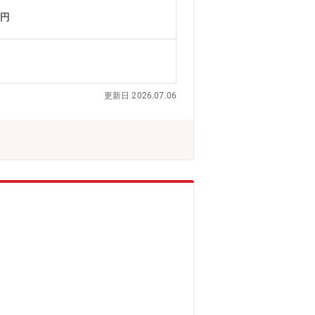
庁舎・学校・病院・商業施設・ビル・工
万円
受注量の増加に伴い、現場での施工管理
の対応も進めていることから、既存人員
施工体制を維持・強化するためにも、人
間を募集いたします。■キャリアイメー
工プロセスにじっくり慣れていただきま
更新日 2026.07.06
つけていただける環境です。十分な習熟
としてご活躍いただくことを想定してい
工管理経験を有する方は優遇します。・
します。・消防設備士（甲種1類） ※
※電気設備工事の管理経験を活かせま
【同社について】・1946年創業、70
た水処理施設の建設施工」、「水処理技
供しております。・水インフラの設計・
合わせて36拠点、グループ会社11
従業員890人の内、機械器具設置105
門資格保有者が在籍しております。