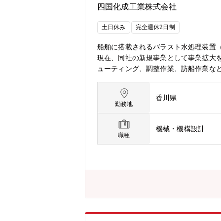
四国化成工業株式会社
土日休み
完全週休2日制
船舶に搭載されるバラスト水処理装置
現在、同社の新規事業として事業拡大
ューティング、調整作業、訪船作業など
る技術対応
香川県
勤務地
機械・機構設計
職種