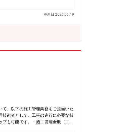
やりがいがある仕事です。【ポジショ
ートナと協力し組織として成果を挙げて
更新日 2026.06.19
また組織として各種公的資格の推進も行
ら進出している同社。ルームエアコンは
として広く認知されています。■事業の
り、安定したビジネス基盤を築いていま
育休取得率90％以上・産休育休取得後の
に、全社員が就業時間の10％を自由に活
いて、以下の施工管理業務をご担当いた
理技術者として、工事の進行に必要な技
ップも可能です。・施工管理全般（工
全管理（安全）、および**予算に基づ