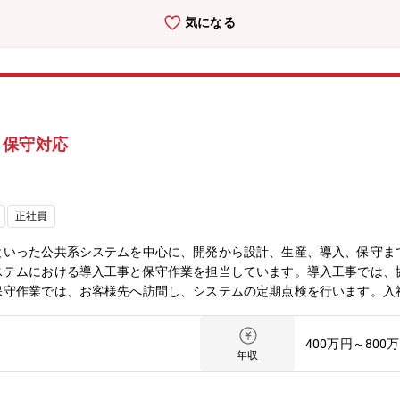
気になる
・保守対応
正社員
といった公共系システムを中心に、開発から設計、生産、導入、保守ま
ステムにおける導入工事と保守作業を担当しています。導入工事では、
保守作業では、お客様先へ訪問し、システムの定期点検を行います。入
。【業務内容】現場対応・保守業務：消防防災システムの定期点検、緊
、原価）、社内外の関係者との調整 各種ドキュメント作成等社内対応
400万円～800
ほか各種事務処理教育・若手社員及びパートナへの技術指導、研修会の
年収
るが、その脅威から住民の生命と財産を守る消防・防災の社会システム
おり、またシステム建設部は施工責任者として現場管理を行う部隊であ