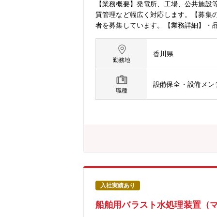
【業務概要】発電所、工場、公共施設
質管理など幅広く対応します。【募集
者を募集しています。【業務詳細】・
ります】社員が安定して長期的に働い
育児支援制度を整えており、2020年
香川県
フステージやニーズに応じ、福利厚生プ
勤務地
与され、1ポイント1～1.2円換算に
社について】同社は四国電力グループの
設備保全・設備メン
中心とするエレクトロニクス技術を活
職種
装技術を幅広く顧客へ提供でき、多くの
業を掛け合わせた）両利きの経営」、
業内容】・電力会社、一般産業向け製
入社実績あり
船舶用バラスト水処理装置（