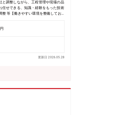
社と調整しながら、工程管理や現場の品
お任せできる、知識・経験をもった技術
調整 等【働きやすい環境を整備してお
育児休暇、短時間勤務、看護休暇などの
）を受けております。また、ご自身のライ
万円
員の場合年間80,000ポイントが付
険料などに充てることが可能です。【同
て創業しました。その後、計測・制御を
メカトロ技術応用製品に加え、高度な計
創立70周年を迎え、「（既存事業と新事
更新日 2026.05.28
り組んでいくことを定めています。【事
工事、保守