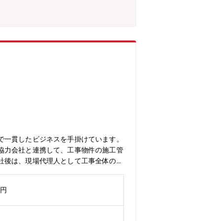
で一貫したビジネスを手掛けています。
協力会社と連携して、工事物件の施工管
社後は、現場代理人として工事全体の管
急障害対応、報告書作成・施工業務：顧
・預かり修理品管理・工事案件の原価計
万円
実施【業務の魅力】近年地震や台風とい
の重要度は益々高まっています。システ
り、システム運用開始時の達成感は非常