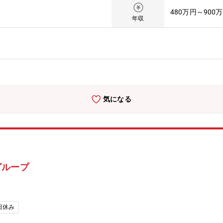
、建築設備工事全体の円滑な推進を担当していただきます。■対象物件
480万円～900
県内の案件をご担当頂くイメージとなります。■募集背景同社では工事
年収
、施工管理人員が不足している状況が続いており、加えて働き方改革へ
課題となっています。今後、より持続可能な働き方の実現と品質の高い
。将来的には、施工現場の中核を担っていただける方として、新たな仲
中の現場にて現場補助業務を通じて、当社（㈱フソウ）の管理体制や施
協力会社との連携などをOJT形式で学びながら、着実にスキルを身に
術者としての役割を段階的にお任せし、最終的には現場を主導する立場
】・管工事施工管理技士（一級・二級） ※給排水・空調設備工事の施
気になる
設備工事責任技術者 ※設備工事の実務に直結する国家資格として歓迎
わった経験がある方は尚可。・電気工事施工管理技士（一級・二級） 
経験がある方 ※設備設計・施工図の作成経験者は即戦力として歓迎します。
。創業以来、「水と共に生きる」という理念の下、「自然環境に配慮し
管の製造・販売」などを通じて、社会に安心・安全な水のインフラを提
サポートにより水インフ周りでは国内トップクラスの企業です。国内外
グループ
、ポンプ場等)600数以上と多くの実績を世界各国で残しております。・
級電気工事施工管理技士65人、1級管工事施工管理技士91人等多くの専
日休み