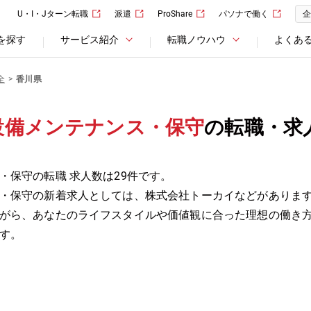
U・I・Jターン転職
派遣
ProShare
パソナで働く
企
を探す
サービス紹介
転職ノウハウ
よくあ
全
香川県
設備メンテナンス・保守
の転職・求
・保守の転職 求人数は29件です。
・保守の新着求人としては、株式会社トーカイなどがありま
がら、あなたのライフスタイルや価値観に合った理想の働き
す。