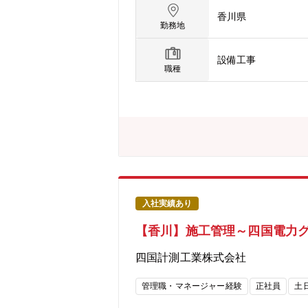
くコストマネジメント（原価）**など
香川県
場・マンション等※高松市など、香川
勤務地
業務の需要が拡大しています。しかし
への負荷が高まる慢性的な人手不足が
設備工事
員体制の再構築と組織拡大が急務です
職種
ジご入社後の半年～1年程度は、施工
す。実際の現場での動きや社内ルール、
状況を見ながら、現場代理人や監理技
ます。【応募要件】※続き【歓迎要件
給水装置工事主任技術者／下水道排水
消防関連設備の設計・施工・点検に携
す。・CADソフト（T-fas）の操作
周年以上を迎える総合水インフラ企業
術の研究開発」、「耐震性に優れた鋼
入社実績あり
施工・運用・メンテナンスまでトータル
【香川】施工管理～四国電力
社、関わった施設数(浄水場、下水処理場
人、1級土木施工管理技士175人、1
四国計測工業株式会社
管理職・マネージャー経験
正社員
土