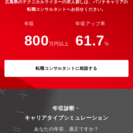
ため、多様な社員研修制度も充実しています。また、社員のスキ
広島県のテクニカルライターの求人探しは、パソナキャリアの
ルアップや、チャレンジを応援する社風です。あなたの経験を活
転職コンサルタントへお任せください。
かして、われわれと一緒に新しい環境でチャレンジしてみません
か。ダイテックは 1987年にマニュアル企画・制作の専門会社とし
て誕生しました。長く培ってきた技術をもとに、クライアントの
年収
年収アップ率
ビジネスモデルやニーズ、ありたい姿や業務課題を深く理解する
ことに重きを置き、顧客に寄り添うサービスを提案・提供してい
800
61.7
ます。
万円以上
%
転職コンサルタントに相談する
年収診断・
キャリアタイプシミュレーション
あなたの年収、適正ですか？