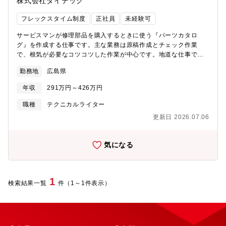
株式会社ダイテック
フレックスタイム制度
正社員
未経験可
サービスマンが修理部品を購入するときに使う『パーツカタロ
グ』を作成する仕事です。主な業務は原稿作成とチェック作業
で、根気が必要なコツコツした作業が中心です。地道な仕事です
が、現場のプロの業務を支えるやりがいのある仕事です。業務に
勤務地
広島県
慣れたのちには、お客様への訪問など、先輩と同行いただくこと
もあります。集中して作業をすることが得意な方、周りとのコミ
年収
291万円～426万円
ュニケーションも大事にできる方を歓迎いたします。＜業務内容
＞■原稿作成自動車や産業機械などのパーツカタログ原稿を作成し
職種
テクニカルライター
ていただきます。パーツカタログの原稿はリスト形式で、その原
更新日 2026.07.06
稿作成に必要な情報を収集し、データベース（Excel）を作成しま
す。 作成したデータベースをもとに、データの統合、加工、差
分抽出などを行います。■チェック作業作成した原稿が基準を満た
気になる
しているか、チェックリストを使って確認していただきます。ま
た、原稿とイラストの情報が一致しているか整合性を確認してい
ただきます。Excelの知識や業務経験がある方は、スキルを活かし
ていただけます。未経験者でも丁寧に指導しますのでご安心くだ
1
検索結果一覧
件（1～1件表示）
さい。【アピールポイント】各種制度やフレックスタイム制度な
ど、働きやすい環境です。業務に関する相談などは気軽にでき、
仕事のノウハウは、経験豊富な上司や先輩が丁寧に教えてくれま
すので心配ありません。さらに、社員レベルの向上や知識習得の