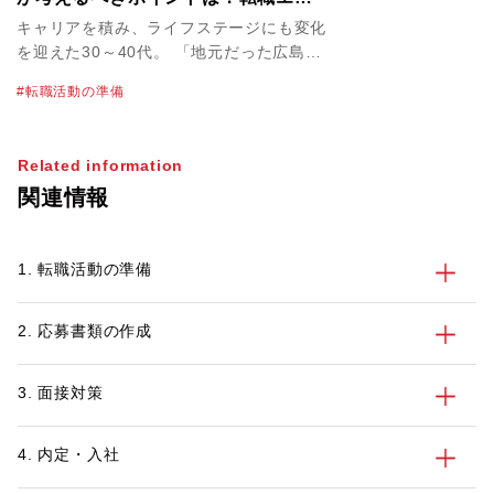
ジェントの賢い使い方も解説！
キャリアを積み、ライフステージにも変化
を迎えた30～40代。 「地元だった広島で
腰をすえて暮らし、子育てにも時間を割き
転職活動の準備
たい」と考えている方も多いかもしれませ
ん。また、山口や岡山に近いエリアへのJ
ターン転職先として、広島は非常に人気で
Related information
す。 しかし、都市圏から遠方に転職する
関連情報
場合は、面接や引っ越し時期など注意する
べきポイントがあります。この記事では都
市部から広島へのUターン・Iターン転職を
1. 転職活動の準備
始める前に30代、40代のビジネスパーソ
ンが考えるべきポイントについて解説しま
す。
2. 応募書類の作成
3. 面接対策
4. 内定・入社